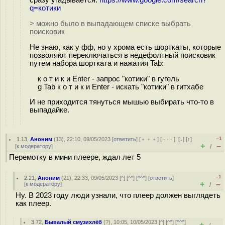
q=котики
> можно было в выпадающем списке выбрать
поисковик
Не знаю, как у фф, но у хрома есть шорткаты, которые
позволяют переключаться в недефолтный поисковик
путем набора шортката и нажатия Tab:
к о т и к и Enter - запрос "котики" в гугель
g Tab к о т и к и Enter - искать "котики" в гитхабе
И не приходится тянуться мышью выбирать что-то в
выпадайке.
–1
1.13
,
Аноним
(
13
), 22:10, 09/05/2023 [
ответить
] [
﹢﹢﹢
] [
· · ·
]
[
↓
] [
↑
]
+
–
[
к модератору
]
/
Перемотку в мини плеере, ждал лет 5
–1
2.21
,
Аноним
(
21
), 22:33, 09/05/2023 [
^
] [
^^
] [
^^^
] [
ответить
]
+
–
[
к модератору
]
/
Ну. В 2023 году люди узнали, что плеер должен выглядеть
как плеер.
3.72
,
Бывалый смузихлёб
(
?
), 10:05, 10/05/2023 [
^
] [
^^
] [
^^^
]
+
–