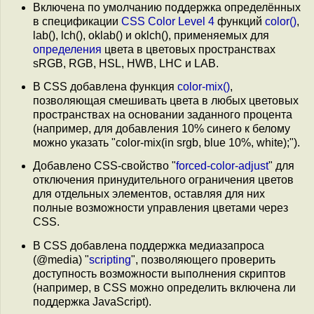
Включена по умолчанию поддержка определённых
в спецификации
CSS Color Level 4
функций
color()
,
lab(), lch(), oklab() и oklch(), применяемых для
определения
цвета в цветовых пространствах
sRGB, RGB, HSL, HWB, LHC и LAB.
В CSS добавлена функция
color-mix()
,
позволяющая смешивать цвета в любых цветовых
пространствах на основании заданного процента
(например, для добавления 10% синего к белому
можно указать "color-mix(in srgb, blue 10%, white);").
Добавлено CSS-свойство "
forced-color-adjust
" для
отключения принудительного ограничения цветов
для отдельных элементов, оставляя для них
полные возможности управления цветами через
CSS.
В CSS добавлена поддержка медиазапроса
(@media) "
scripting
", позволяющего проверить
доступность возможности выполнения скриптов
(например, в CSS можно определить включена ли
поддержка JavaScript).