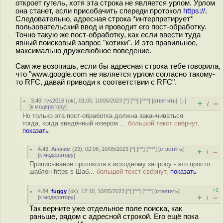
откроет гугель, хотя эта строка не является урлом. Урлом
она станет, если присобачить спереди протокол
https://.
Следовательно, адресная строка *интерпретирует*
пользовательский ввод и проводит его пост-обработку.
Точно такую же пост-обработку, как если ввести туда
явный поисковый запрос "котики". И это правильное,
максимально дружелюбное поведение.
Сам же возопишь, если бы адресная строка тебе говорила,
что "www.google.com не является урлом согласно такому-
то RFC, давай приводи к соответствии с RFC".
3.40
,
rvs2016
(
ok
), 01:05, 10/05/2023 [
^
] [
^^
] [
^^^
] [
ответить
]
[
↓
]
+
–
/
[
к модератору
]
Но только эта пост-обработка должна заканчиваться
тогда, когда введённый юзером ...
большой текст свёрнут,
показать
4.43
,
Аноним
(
23
), 02:08, 10/05/2023 [
^
] [
^^
] [
^^^
] [
ответить
]
+
–
/
[
к модератору
]
Приписывание протокола к исходному запросу - это просто
шаблон https s Шаб...
большой текст свёрнут,
показать
+1
4.84
,
fuggy
(
ok
), 12:10, 10/05/2023 [
^
] [
^^
] [
^^^
] [
ответить
]
+
–
[
к модератору
]
/
Так верните уже отдельное поле поиска, как
раньше, рядом с адресной строкой. Его ещё пока