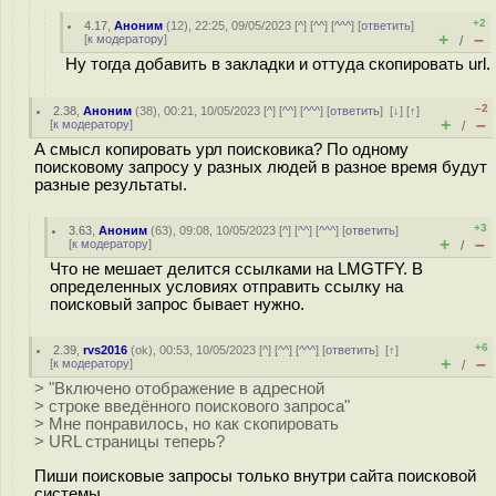
+2
4.17
,
Аноним
(
12
), 22:25, 09/05/2023 [
^
] [
^^
] [
^^^
] [
ответить
]
+
–
[
к модератору
]
/
Ну тогда добавить в закладки и оттуда скопировать url.
–2
2.38
,
Аноним
(
38
), 00:21, 10/05/2023 [
^
] [
^^
] [
^^^
] [
ответить
]
[
↓
] [
↑
]
+
–
[
к модератору
]
/
А смысл копировать урл поисковика? По одному
поисковому запросу у разных людей в разное время будут
разные результаты.
+3
3.63
,
Аноним
(
63
), 09:08, 10/05/2023 [
^
] [
^^
] [
^^^
] [
ответить
]
+
–
[
к модератору
]
/
Что не мешает делится ссылками на LMGTFY. В
определенных условиях отправить ссылку на
поисковый запрос бывает нужно.
+6
2.39
,
rvs2016
(
ok
), 00:53, 10/05/2023 [
^
] [
^^
] [
^^^
] [
ответить
]
[
↑
]
+
–
[
к модератору
]
/
> "Включено отображение в адресной
> строке введённого поискового запроса"
> Мне понравилось, но как скопировать
> URL страницы теперь?
Пиши поисковые запросы только внутри сайта поисковой
системы.