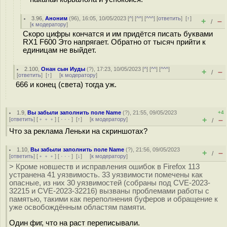
3.96
,
Аноним
(
96
), 16:05, 10/05/2023 [
^
] [
^^
] [
^^^
] [
ответить
]
[
↑
]
+
–
/
[
к модератору
]
Скоро цифры кончатся и им придётся писать буквами
RX1 F600 Это напрягает. Обратно от тысяч прийти к
единицам не выйдет.
2.100
,
Онан сын Иуды
(
?
), 17:23, 10/05/2023 [
^
] [
^^
] [
^^^
]
+
–
/
[
ответить
]
[
↑
] [
к модератору
]
666 и конец (света) тогда уж.
1.9
,
Вы забыли заполнить поле Name
(
?
), 21:55, 09/05/2023
+4
+
–
[
ответить
] [
﹢﹢﹢
] [
· · ·
]
[
↑
] [
к модератору
]
/
Что за реклама Леньки на скриншотах?
1.10
,
Вы забыли заполнить поле Name
(
?
), 21:56, 09/05/2023
+
–
/
[
ответить
] [
﹢﹢﹢
] [
· · ·
]
[
↓
] [
к модератору
]
> Кроме новшеств и исправления ошибок в Firefox 113
устранена 41 уязвимость. 33 уязвимости помечены как
опасные, из них 30 уязвимостей (собраны под CVE-2023-
32215 и CVE-2023-32216) вызваны проблемами работы с
памятью, такими как переполнения буферов и обращение к
уже освобождённым областям памяти.
Один фиг, что на раст переписывали.