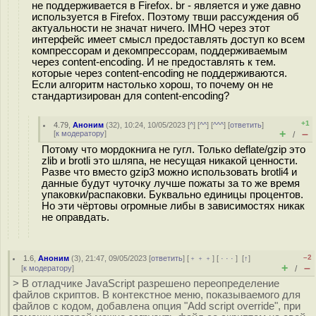
не поддерживается в Firefox. br - является и уже давно
используется в Firefox. Поэтому твши рассуждения об
актуальности не значат ничего. IMHO через этот
интерфейс имеет смысл предоставлять доступ ко всем
компрессорам и декомпрессорам, поддерживаемым
через content-encoding. И не предоставлять к тем.
которые через content-encoding не поддерживаются.
Если алгоритм настолько хорош, то почему он не
стандартизирован для content-encoding?
+1
4.79
,
Аноним
(
32
), 10:24, 10/05/2023 [
^
] [
^^
] [
^^^
] [
ответить
]
+
–
[
к модератору
]
/
Потому что мордокнига не гугл. Только deflate/gzip это
zlib и brotli это шляпа, не несущая никакой ценности.
Разве что вместо gzip3 можно использовать brotli4 и
данные будут чуточку лучше пожаты за то же время
упаковки/распаковки. Буквально единицы процентов.
Но эти чёртовы огромные либы в зависимостях никак
не оправдать.
–2
1.6
,
Аноним
(
3
), 21:47, 09/05/2023 [
ответить
] [
﹢﹢﹢
] [
· · ·
]
[
↑
]
+
–
[
к модератору
]
/
> В отладчике JavaScript разрешено переопределение
файлов скриптов. В контекстное меню, показываемого для
файлов с кодом, добавлена опция "Add script override", при