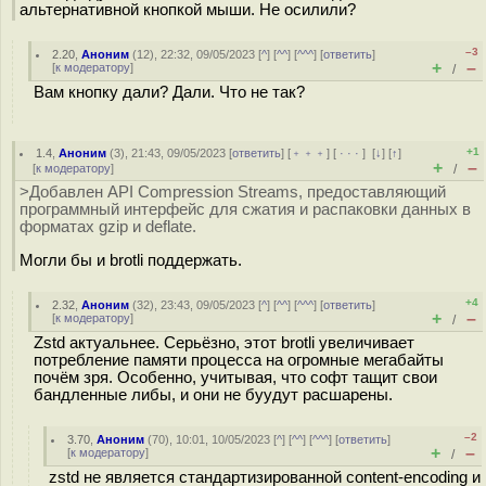
альтернативной кнопкой мыши. Не осилили?
–3
2.20
,
Аноним
(
12
), 22:32, 09/05/2023 [
^
] [
^^
] [
^^^
] [
ответить
]
+
–
[
к модератору
]
/
Вам кнопку дали? Дали. Что не так?
+1
1.4
,
Аноним
(
3
), 21:43, 09/05/2023 [
ответить
] [
﹢﹢﹢
] [
· · ·
]
[
↓
] [
↑
]
+
–
[
к модератору
]
/
>Добавлен API Compression Streams, предоставляющий
программный интерфейс для сжатия и распаковки данных в
форматах gzip и deflate.
Могли бы и brotli поддержать.
+4
2.32
,
Аноним
(
32
), 23:43, 09/05/2023 [
^
] [
^^
] [
^^^
] [
ответить
]
+
–
[
к модератору
]
/
Zstd актуальнее. Серьёзно, этот brotli увеличивает
потребление памяти процесса на огромные мегабайты
почём зря. Особенно, учитывая, что софт тащит свои
бандленные либы, и они не буудут расшарены.
–2
3.70
,
Аноним
(
70
), 10:01, 10/05/2023 [
^
] [
^^
] [
^^^
] [
ответить
]
+
–
[
к модератору
]
/
zstd не является стандартизированной content-encoding и