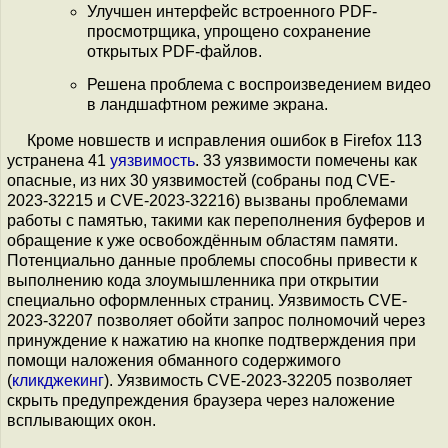
Улучшен интерфейс встроенного PDF-
просмотрщика, упрощено сохранение
открытых PDF-файлов.
Решена проблема с воспроизведением видео
в ландшафтном режиме экрана.
Кроме новшеств и исправления ошибок в Firefox 113
устранена 41
уязвимость
. 33 уязвимости помечены как
опасные, из них 30 уязвимостей (собраны под CVE-
2023-32215 и CVE-2023-32216) вызваны проблемами
работы с памятью, такими как переполнения буферов и
обращение к уже освобождённым областям памяти.
Потенциально данные проблемы способны привести к
выполнению кода злоумышленника при открытии
специально оформленных страниц. Уязвимость CVE-
2023-32207 позволяет обойти запрос полномочий через
принуждение к нажатию на кнопке подтверждения при
помощи наложения обманного содержимого
(
кликджекинг
). Уязвимость CVE-2023-32205 позволяет
скрыть предупреждения браузера через наложение
всплывающих окон.