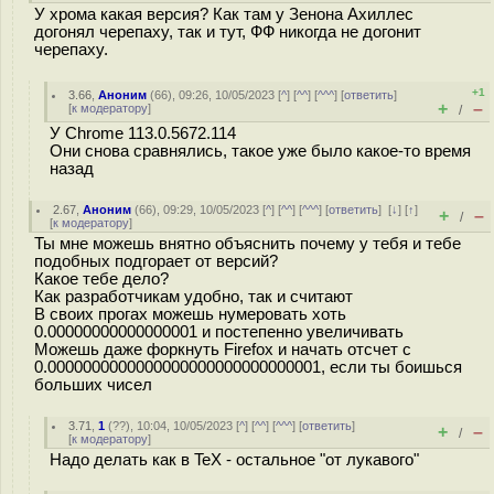
У хрома какая версия? Как там у Зенона Ахиллес
догонял черепаху, так и тут, ФФ никогда не догонит
черепаху.
+1
3.66
,
Аноним
(
66
), 09:26, 10/05/2023 [
^
] [
^^
] [
^^^
] [
ответить
]
+
–
[
к модератору
]
/
У Chrome 113.0.5672.114
Они снова сравнялись, такое уже было какое-то время
назад
2.67
,
Аноним
(
66
), 09:29, 10/05/2023 [
^
] [
^^
] [
^^^
] [
ответить
]
[
↓
] [
↑
]
+
–
/
[
к модератору
]
Ты мне можешь внятно объяснить почему у тебя и тебе
подобных подгорает от версий?
Какое тебе дело?
Как разработчикам удобно, так и считают
В своих прогах можешь нумеровать хоть
0.00000000000000001 и постепенно увеличивать
Можешь даже форкнуть Firefox и начать отсчет с
0.0000000000000000000000000000001, если ты боишься
больших чисел
3.71
,
1
(
??
), 10:04, 10/05/2023 [
^
] [
^^
] [
^^^
] [
ответить
]
+
–
/
[
к модератору
]
Надо делать как в TeX - остальное "от лукавого"