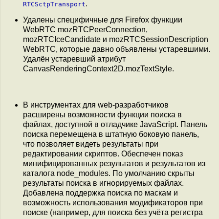
.
RTCSctpTransport
Удалены специфичные для Firefox функции
WebRTC mozRTCPeerConnection,
mozRTCIceCandidate и mozRTCSessionDescription
WebRTC, которые давно объявлены устаревшими.
Удалён устаревший атрибут
CanvasRenderingContext2D.mozTextStyle.
В инструментах для web-разработчиков
расширены возможности функции поиска в
файлах, доступной в отладчике JavaScript. Панель
поиска перемещена в штатную боковую панель,
что позволяет видеть результаты при
редактировании скриптов. Обеспечен показ
минифицированных результатов и результатов из
каталога node_modules. По умолчанию скрыты
результаты поиска в игнорируемых файлах.
Добавлена поддержка поиска по маскам и
возможность использования модификаторов при
поиске (например, для поиска без учёта регистра