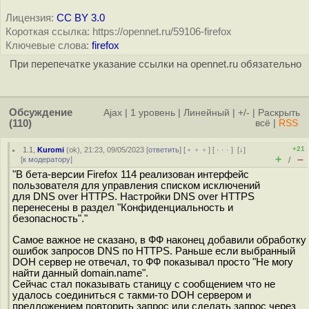
Лицензия:
CC BY 3.0
Короткая ссылка: https://opennet.ru/59106-firefox
Ключевые слова:
firefox
При перепечатке указание ссылки на opennet.ru обязательно
Обсуждение
Ajax
|
1 уровень
|
Линейный
|
+/-
|
Раскрыть
(110)
всё
|
RSS
+21
1.1
,
Kuromi
(
ok
), 21:23, 09/05/2023 [
ответить
] [
﹢﹢﹢
] [
· · ·
]
[
↓
]
+
–
[
к модератору
]
/
"В бета-версии Firefox 114 реализован интерфейс
пользователя для управления списком исключений
для DNS over HTTPS. Настройки DNS over HTTPS
перенесены в раздел "Конфиденциальность и
безопасность"."
Самое важное не сказано, в ФФ наконец добавили обработку
ошибок запросов DNS по HTTPS. Раньше если выбранный
DOH сервер не отвечал, то ФФ показывал просто "Не могу
найти данный domain.name".
Сейчас стал показывать станицу с сообщением что не
удалось соединиться с такми-то DOH сервером и
предложением повторить запрос или сделать запрос через