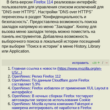
В бета-версии
Firefox 114
реализован интерфейс
пользователя для управления списком исключений для
"DNS over HTTPS". Настройки "DNS over HTTPS"
перенесены в раздел "Конфиденциальность и
безопасность". Предоставлена возможность поиска
закладок напрямую из меню "Закладки". Кнопку для
вызова меню закладок теперь можно поместить на
панель инструментов. Добавлена возможность
выборочного поиска в локальной истории посещений
при выборке "Поиск в истории" в меню History, Library
или Application.
+
–
исправить
/
+29
Главная ссылка к новости (
https://www.mozilla.org/en-
US/...
)
OpenNews: Релиз Firefox 112
OpenNews: По данным Cloudflare доля Firefox
составляет 5.9%
OpenNews: Firefox избавлен от применения XUL Layout в
интерфейсе
OpenNews: В ночных сборках Firefox тестируют
автозакрытие запросов использования Cookie
OpenNews: Mozilla купила компанию Fakespot и
намерена интегрировать её наработки в Firefox