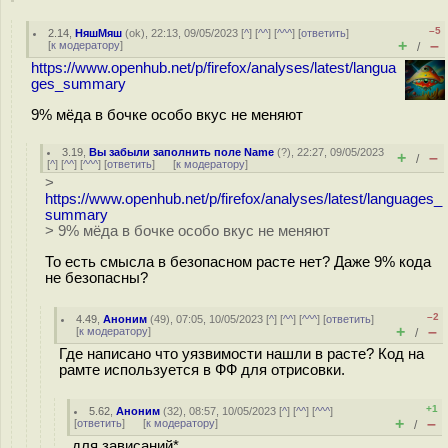
–5
2.14
,
НяшМяш
(
ok
), 22:13, 09/05/2023 [
^
] [
^^
] [
^^^
] [
ответить
]
+
–
[
к модератору
]
/
https://www.openhub.net/p/firefox/analyses/latest/langua
ges_summary
9% мёда в бочке особо вкус не меняют
3.19
,
Вы забыли заполнить поле Name
(
?
), 22:27, 09/05/2023
+
–
/
[
^
] [
^^
] [
^^^
] [
ответить
]
[
к модератору
]
>
https://www.openhub.net/p/firefox/analyses/latest/languages_
summary
> 9% мёда в бочке особо вкус не меняют
То есть смысла в безопасном расте нет? Даже 9% кода
не безопасны?
–2
4.49
,
Аноним
(
49
), 07:05, 10/05/2023 [
^
] [
^^
] [
^^^
] [
ответить
]
+
–
[
к модератору
]
/
Где написано что уязвимости нашли в расте? Код на
рамте используется в ФФ для отрисовки.
+1
5.62
,
Аноним
(
32
), 08:57, 10/05/2023 [
^
] [
^^
] [
^^^
]
+
–
[
ответить
]
[
к модератору
]
/
для зависаний*