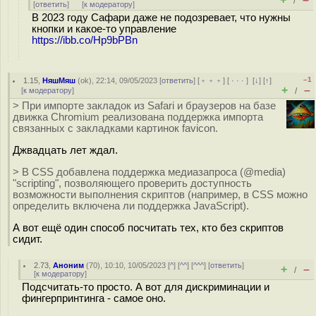
/
[
ответить
]
[
к модератору
]
В 2023 году Сафари даже не подозревает, что нужны
кнопки и какое-то управление
https://ibb.co/Hp9bPBn
–1
1.15
,
НяшМяш
(
ok
), 22:14, 09/05/2023 [
ответить
] [
﹢﹢﹢
] [
· · ·
]
[
↓
] [
↑
]
+
–
[
к модератору
]
/
> При импорте закладок из Safari и браузеров на базе
движка Chromium реализована поддержка импорта
связанных с закладками картинок favicon.
Джвадцать лет ждал.
> В CSS добавлена поддержка медиазапроса (@media)
"scripting", позволяющего проверить доступность
возможности выполнения скриптов (например, в CSS можно
определить включена ли поддержка JavaScript).
А вот ещё один способ посчитать тех, кто без скриптов
сидит.
2.73
,
Аноним
(
70
), 10:10, 10/05/2023 [
^
] [
^^
] [
^^^
] [
ответить
]
+
–
/
[
к модератору
]
Подсчитать-то просто. А вот для дискриминации и
фингерпринтинга - самое оно.