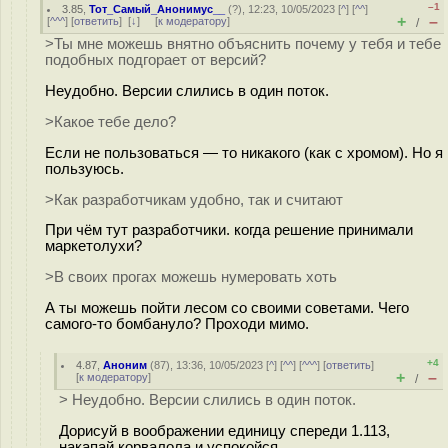
–1
3.85
,
Тот_Самый_Анонимус__
(
?
), 12:23, 10/05/2023 [
^
] [
^^
]
+
–
[
^^^
] [
ответить
]
[
↓
] [
к модератору
]
/
>Ты мне можешь внятно объяснить почему у тебя и тебе
подобных подгорает от версий?
Неудобно. Версии слились в один поток.
>Какое тебе дело?
Если не пользоваться — то никакого (как с хромом). Но я
пользуюсь.
>Как разработчикам удобно, так и считают
При чём тут разработчики. когда решение принимали
маркетолухи?
>В своих прогах можешь нумеровать хоть
А ты можешь пойти лесом со своими советами. Чего
самого-то бомбануло? Проходи мимо.
+4
4.87
,
Аноним
(
87
), 13:36, 10/05/2023 [
^
] [
^^
] [
^^^
] [
ответить
]
+
–
[
к модератору
]
/
> Неудобно. Версии слились в один поток.
Дорисуй в воображении единицу cпереди 1.113,
накапай корвалола и успокойся.