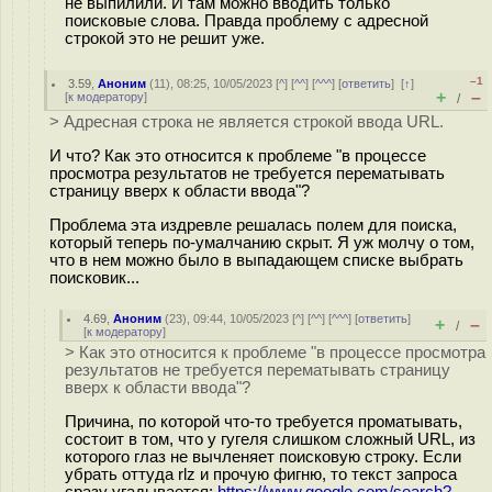
не выпилили. И там можно вводить только
поисковые слова. Правда проблему с адресной
строкой это не решит уже.
–1
3.59
,
Аноним
(
11
), 08:25, 10/05/2023 [
^
] [
^^
] [
^^^
] [
ответить
]
[
↑
]
+
–
[
к модератору
]
/
> Адресная строка не является строкой ввода URL.
И что? Как это относится к проблеме "в процессе
просмотра результатов не требуется перематывать
страницу вверх к области ввода"?
Проблема эта издревле решалась полем для поиска,
который теперь по-умалчанию скрыт. Я уж молчу о том,
что в нем можно было в выпадающем списке выбрать
поисковик...
4.69
,
Аноним
(
23
), 09:44, 10/05/2023 [
^
] [
^^
] [
^^^
] [
ответить
]
+
–
/
[
к модератору
]
> Как это относится к проблеме "в процессе просмотра
результатов не требуется перематывать страницу
вверх к области ввода"?
Причина, по которой что-то требуется проматывать,
состоит в том, что у гугеля слишком сложный URL, из
которого глаз не вычленяет поисковую строку. Если
убрать оттуда rlz и прочую фигню, то текст запроса
сразу угадывается:
https://www.google.com/search?