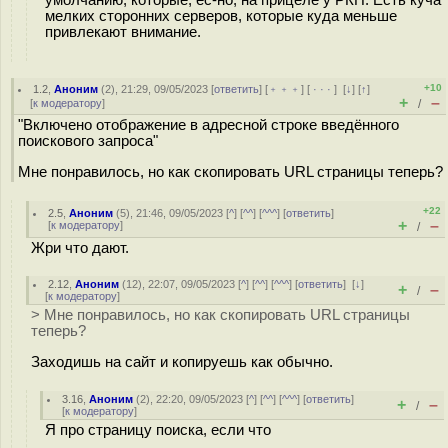
мелких сторонних серверов, которые куда меньше
привлекают внимание.
+10
1.2
,
Аноним
(
2
), 21:29, 09/05/2023 [
ответить
] [
﹢﹢﹢
] [
· · ·
]
[
↓
] [
↑
]
+
–
[
к модератору
]
/
"Включено отображение в адресной строке введённого
поискового запроса"
Мне понравилось, но как скопировать URL страницы теперь?
+22
2.5
,
Аноним
(
5
), 21:46, 09/05/2023 [
^
] [
^^
] [
^^^
] [
ответить
]
+
–
[
к модератору
]
/
Жри что дают.
2.12
,
Аноним
(
12
), 22:07, 09/05/2023 [
^
] [
^^
] [
^^^
] [
ответить
]
[
↓
]
+
–
/
[
к модератору
]
> Мне понравилось, но как скопировать URL страницы
теперь?
Заходишь на сайт и копируешь как обычно.
3.16
,
Аноним
(
2
), 22:20, 09/05/2023 [
^
] [
^^
] [
^^^
] [
ответить
]
+
–
/
[
к модератору
]
Я про страницу поиска, если что