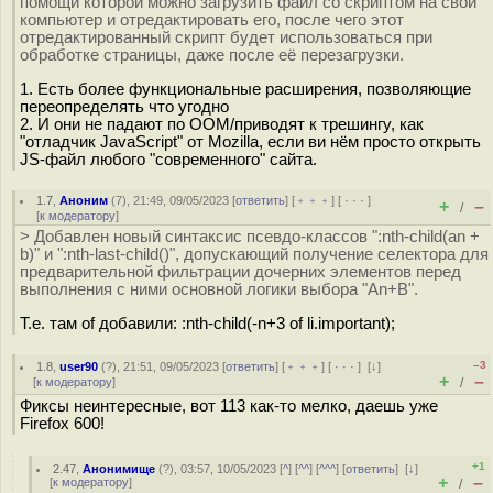
помощи которой можно загрузить файл со скриптом на свой
компьютер и отредактировать его, после чего этот
отредактированный скрипт будет использоваться при
обработке страницы, даже после её перезагрузки.
1. Есть более функциональные расширения, позволяющие
переопределять что угодно
2. И они не падают по OOM/приводят к трешингу, как
"отладчик JavaScript" от Mozilla, если ви нём просто открыть
JS-файл любого "современного" сайта.
1.7
,
Аноним
(
7
), 21:49, 09/05/2023 [
ответить
] [
﹢﹢﹢
] [
· · ·
]
+
–
/
[
к модератору
]
> Добавлен новый синтаксис псевдо-классов ":nth-child(an +
b)" и ":nth-last-child()", допускающий получение селектора для
предварительной фильтрации дочерних элементов перед
выполнения с ними основной логики выбора "An+B".
Т.е. там of добавили: :nth-child(-n+3 of li.important);
–3
1.8
,
user90
(
?
), 21:51, 09/05/2023 [
ответить
] [
﹢﹢﹢
] [
· · ·
]
[
↓
]
+
–
[
к модератору
]
/
Фиксы неинтересные, вот 113 как-то мелко, даешь уже
Firefox 600!
+1
2.47
,
Анонимище
(
?
), 03:57, 10/05/2023 [
^
] [
^^
] [
^^^
] [
ответить
]
[
↓
]
+
–
[
к модератору
]
/