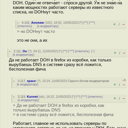
DOH. Один не отвечает - спроси другой. Уж не знаю на
каким мощностях работают серверы из известного
списка, но DOHнут часто.
4.102
,
Аноним
(
102
), 18:02, 10/05/2023 [
^
] [
^^
] [
^^^
]
+
–
/
[
ответить
]
[
к модератору
]
> но DOHнут часто
это не они, а их
2.111
,
Oe
(
?
), 04:11, 11/05/2023 [
^
] [
^^
] [
^^^
] [
ответить
]
[
↑
]
+
–
/
[
к модератору
]
Да не работает DOH в firefox из коробки, как только
вырубаешь DNS в системе сразу всё ложится,
бесполезная фича
–5
3.117
,
space
(
?
), 15:24, 11/05/2023
Скрыто ботом-модератором
+
–
[
к модератору
]
/
3.119
,
Kuromi
(
ok
), 16:22, 11/05/2023 [
^
] [
^^
] [
^^^
] [
ответить
]
+
–
/
[
к модератору
]
> Да не работает DOH в firefox из коробки, как
только вырубаешь DNS
> в системе сразу всё ложится, бесполезная фича
Работает, главное не использовать серверы по
умолчанию, которые, ес-но, на прицеле у РКН. Есть куча