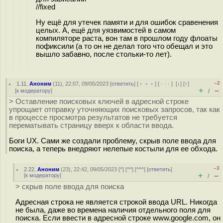
//fixed
Ну ещё для утечек памяти и для ошибок сравенения
целых. А, ещё для уязвимостей в самом
компиляторе раста, вон там в прошлом году флоаты
пофиксили (а то он не делал того что обещал и это
вышло забавно, после стольки-то лет).
–2
1.11
,
Аноним
(
11
), 22:07, 09/05/2023 [
ответить
] [
﹢﹢﹢
] [
· · ·
]
[
↓
] [
↑
]
+
–
[
к модератору
]
/
> Оставление поисковых ключей в адресной строке
упрощает отправку уточняющих поисковых запросов, так как
в процессе просмотра результатов не требуется
перематывать страницу вверх к области ввода.
Боги UX. Сами же создали проблему, скрыв поле ввода для
поиска, а теперь внедряют нелепые костыли для ее обхода.
–3
2.22
,
Аноним
(
23
), 22:42, 09/05/2023 [
^
] [
^^
] [
^^^
] [
ответить
]
+
–
[
к модератору
]
/
> скрыв поле ввода для поиска
Адресная строка не является строкой ввода URL. Никогда
не была, даже во времена наличия отдельного поля для
поиска. Если ввести в адресной строке www.google.com, он