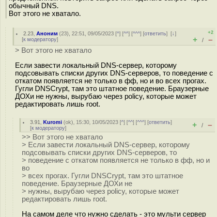
обычный DNS.
Вот этого не хватало.
+2
2.23
,
Аноним
(
23
), 22:51, 09/05/2023 [
^
] [
^^
] [
^^^
] [
ответить
]
[
↓
]
+
–
[
к модератору
]
/
> Вот этого не хватало
Если завести локальный DNS-сервер, которому
подсовывать списки других DNS-серверов, то поведение с
откатом появляется не только в фф, но и во всех прогах.
Гугли DNSCrypt, там это штатное поведение. Браузерные
ДОХи не нужны, вырубаю через policy, которые может
редактировать лишь root.
3.91
,
Kuromi
(
ok
), 15:30, 10/05/2023 [
^
] [
^^
] [
^^^
] [
ответить
]
+
–
/
[
к модератору
]
>> Вот этого не хватало
> Если завести локальный DNS-сервер, которому
подсовывать списки других DNS-серверов, то
> поведение с откатом появляется не только в фф, но и
во
> всех прогах. Гугли DNSCrypt, там это штатное
поведение. Браузерные ДОХи не
> нужны, вырубаю через policy, которые может
редактировать лишь root.
На самом деле что нужно сделать - это мульти сервер