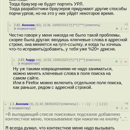
Тогда браузер не будет портить УРЛ.
Тогда разработчики браузеров придумают другие способы
порчи урлов, но на это у них уйдёт некоторое время.
+1
2.82
,
Аноним
(
82
), 11:36, 10/05/2023 [
^
] [
^^
] [
^^^
] [
ответить
]
+
–
[
к модератору
]
/
Честно говоря у меня никогда не было такой проблемы,
скорее была другая: вводишь ключевые слова в адресной
строке, она меняется на гугл-ссылку, и когда ты хочешь
что-то исправить/добавить, у тебя уже %20+ дрисня.
3.83
,
fuggy
(
ok
), 12:02, 10/05/2023 [
^
] [
^^
] [
^^^
] [
ответить
]
+
–
/
[
к модератору
]
Ну уж такими извращениями не надо заниматься,
можно менять ключевые слова в поле поиска на
самом сайте.
Или в Firefox можно включить отдельное поле поиска,
как раньше, рядом с адресной строкой.
+3
1.3
,
Аноним
(
3
), 21:42, 09/05/2023 [
ответить
] [
﹢﹢﹢
] [
· · ·
]
[
↓
] [
↑
]
+
–
[
к модератору
]
/
>В выпадающий список поисковых подсказок добавлено
контекстное меню, показываемое при нажатии на кнопку "...".
Я всегда думал, что контекстное меню надо вызывать