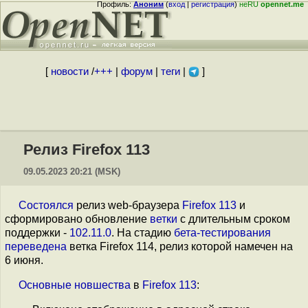
Профиль:
Аноним
(
вход
|
регистрация
)
неRU
opennet.me
[
новости
/
+++
|
форум
|
теги
|
]
Релиз Firefox 113
09.05.2023 20:21 (MSK)
Состоялся
релиз web-браузера
Firefox 113
и
сформировано обновление
ветки
с длительным сроком
поддержки -
102.11.0
. На стадию
бета-тестирования
переведена
ветка Firefox 114, релиз которой намечен на
6 июня.
Основные
новшества
в
Firefox 113
: