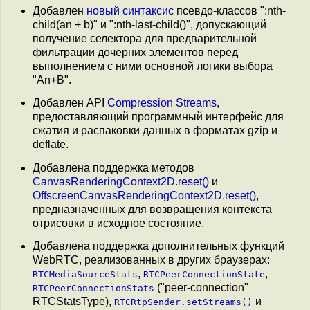
Добавлен
новый синтаксис
псевдо-классов ":nth-
child(an + b)" и ":nth-last-child()", допускающий
получение селектора для предварительной
фильтрации дочерних элементов перед
выполнением с ними основной логики выбора
"An+B".
Добавлен API
Compression Streams
,
предоставляющий программный интерфейс для
сжатия и распаковки данных в форматах gzip и
deflate.
Добавлена поддержка методов
CanvasRenderingContext2D.reset()
и
OffscreenCanvasRenderingContext2D.reset()
,
предназначенных для возвращения контекста
отрисовки в исходное состояние.
Добавлена поддержка дополнительных функций
WebRTC, реализованных в других браузерах:
,
,
RTCMediaSourceStats
RTCPeerConnectionState
("peer-connection"
RTCPeerConnectionStats
RTCStatsType),
и
RTCRtpSender.setStreams()