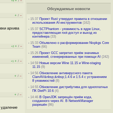
+
–
/
+9
Обсуждаемые новости
+
–
/
-
15:37
Проект Rust утвердил правила в отношении
использования AI-инструментов
(162)
овки архива
-
15:37
SCTPhantom - уязвимость в ядре Linux,
предоставляющая root-доступ и выход из
контейнера
(33)
-
15:33
Объявлено о расформировании Nixpkgs Core
+
–
/
Team
(66)
+2
-
15:26
Проект GCC запретил приём значимых
изменений, сгенерированных при помощи AI
(242)
+
–
/
+1
-
14:59
Новые версии Wine 11.15 и Wine-staging
11.15
(9)
-
14:56
Обновление антивирусного пакета
+
–
/
ClamAV&nbsp;&nbsp;1.4.6 и 1.5.4 с устранением
8 уязвимостей
(8)
-
14:55
Обновление дистрибутива для одноплатных
ПК DietPi 10.6
(4)
+
–
/
-
14:46
В OpenJDK запрещён приём кода,
созданного через AI. В NetworkManager
разрешён
(86)
е удаление