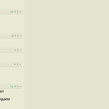
+
–
/
+1
+
–
/
–1
+
–
/
+
–
/
+
–
/
+1
вал
кидаем