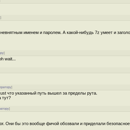
]
у
]
 невнятным именем и паролем. А какой-нибудь 7z умеет и загол
ору
]
 wait...
ератору
]
Rust что указанный путь вышел за пределы рута.
 тут?
ратору
]
ator. Они бы это вообще фичой обозвали и приделали безопасно