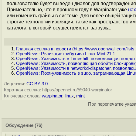
пользователю будет выведен диалог для подтвержден
Примечательно, что в прошлом году в Warpinator уже
на
или изменить файлы в системе. Для более общей защит
строгие технологии изоляции, такие как пространство и
каталога, в который осуществляется загрузка.
Главная ссылка к новости (
https://www.openwall.com/lists.
OpenNews: Релиз дистрибутива Linux Mint 21.1
OpenNews: Уязвимость в Timeshift, позволяющая поднят
OpenNews: Уязвимость, позволяющая обойти блокировку
OpenNews: Уязвимости в networkd-dispatcher, позволяющ
OpenNews: Root-уязвимость в sudo, затрагивающая Linux
Лицензия:
CC BY 3.0
Короткая ссылка: https://opennet.ru/59040-warpinator
Ключевые слова:
warpinator
,
linux
,
mint
При перепечатке указа
Обсуждение
(76)