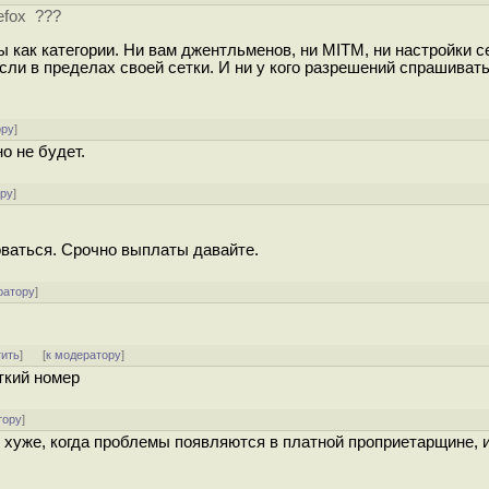
efox ???
ы как категории. Ни вам джентльменов, ни MITM, ни настройки с
сли в пределах своей сетки. И ни у кого разрешений спрашивать
ору
]
о не будет.
ору
]
ваться. Срочно выплаты давайте.
ратору
]
тить
]
[
к модератору
]
ткий номер
тору
]
до хуже, когда проблемы появляются в платной проприетарщине, 