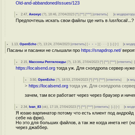
Old-and-abbandoned/issues/123
2.47
,
Анонус
(
?
), 18:46, 27/04/2023 [
^
] [
^^
] [
^^^
] [
ответить
]
[
к модератор
Предпочтешь искать свои файлы где нить в /usr/local/...?
1.13
,
OpenEcho
(
?
), 13:24, 27/04/2023 [
ответить
] [
﹢﹢﹢
] [
· · ·
]
[
↓
] [
↑
] [
к моде
Пасаны и пасанки не слышали про
https://snapdrop.net/
вероят
2.15
,
Массоны Рептилоиды
(
?
), 13:35, 27/04/2023 [
^
] [
^^
] [
^^^
] [
ответить
]
https://localsend.org
тогда уж. Для снэпдропа сервер нуже
3.50
,
OpenEcho
(
?
), 18:53, 27/04/2023 [
^
] [
^^
] [
^^^
] [
ответить
]
[
к мо
>
https://localsend.org
тогда уж. Для снэпдропа серве
зачем, там все работает через через браузер и ниче
2.34
,
Ivan_83
(
ok
), 17:19, 27/04/2023 [
^
] [
^^
] [
^^^
] [
ответить
]
[
↓
] [
↑
] [
к мод
Я юзаю варпинатор потому что есть клиент под андройд 
себе на фрю).
Но это для больших файлов, а так же когда инета нет (
через джаббер.