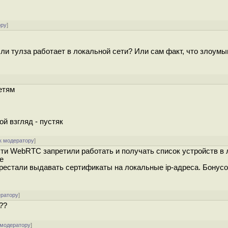
ору
]
сли тулза работает в локальной сети? Или сам факт, что злоум
етям
й взгляд - пустяк
к модератору
]
ти WebRTC запретили работать и получать список устройств в
е
рестали выдавать сертификаты на локальные ip-адреса. Бонусо
ератору
]
??
 модератору
]