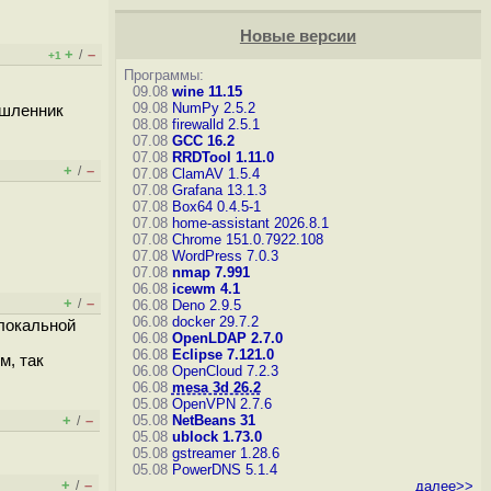
Новые версии
+
–
/
+1
Программы:
09.08
wine 11.15
09.08
NumPy 2.5.2
ышленник
08.08
firewalld 2.5.1
07.08
GCC 16.2
07.08
RRDTool 1.11.0
+
–
/
07.08
ClamAV 1.5.4
07.08
Grafana 13.1.3
07.08
Box64 0.4.5-1
07.08
home-assistant 2026.8.1
07.08
Chrome 151.0.7922.108
07.08
WordPress 7.0.3
07.08
nmap 7.991
06.08
icewm 4.1
+
–
/
06.08
Deno 2.9.5
06.08
docker 29.7.2
 локальной
06.08
OpenLDAP 2.7.0
06.08
Eclipse 7.121.0
м, так
06.08
OpenCloud 7.2.3
06.08
mesa 3d 26.2
05.08
OpenVPN 2.7.6
+
–
05.08
NetBeans 31
/
05.08
ublock 1.73.0
05.08
gstreamer 1.28.6
05.08
PowerDNS 5.1.4
+
–
/
далее>>