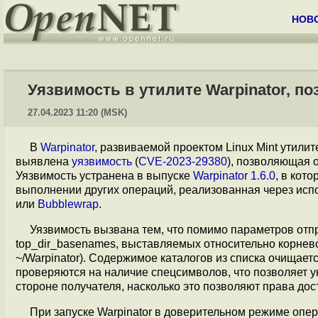
НОВ
Уязвимость в утилите Warpinator, 
27.04.2023 11:20 (MSK)
В
Warpinator
, развиваемой проектом Linux Mint ути
выявлена
уязвимость
(
CVE-2023-29380
), позволяющая 
Уязвимость устранена в выпуске
Warpinator 1.6.0
, в кот
выполнении других операций, реализованная через ис
или
Bubblewrap
.
Уязвимость вызвана тем, что помимо параметров отп
top_dir_basenames, выставляемых относительно корнев
~/Warpinator). Содержимое каталогов из списка очищает
проверяются на наличие спецсимволов, что позволяет ука
стороне получателя, насколько это позволяют права дос
При запуске Warpinator в доверительном режиме опе