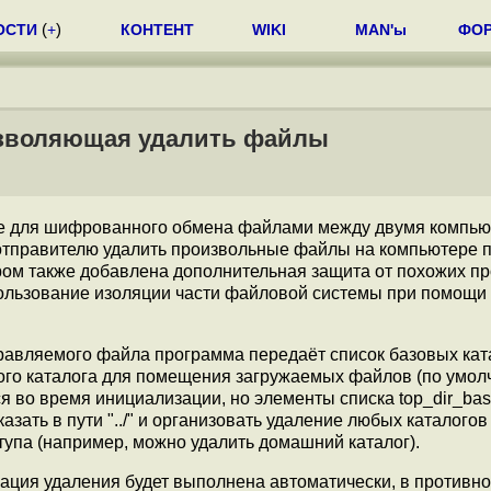
ОСТИ
(
+
)
КОНТЕНТ
WIKI
MAN'ы
ФО
позволяющая удалить файлы
лите для шифрованного обмена файлами между двумя компью
отправителю удалить произвольные файлы на компьютере п
ором также добавлена дополнительная защита от похожих п
пользование изоляции части файловой системы при помощи
равляемого файла программа передаёт список базовых кат
ого каталога для помещения загружаемых файлов (по умо
ся во время инициализации, но элементы списка top_dir_ba
зать в пути "../" и организовать удаление любых каталогов
тупа (например, можно удалить домашний каталог).
рация удаления будет выполнена автоматически, в противн