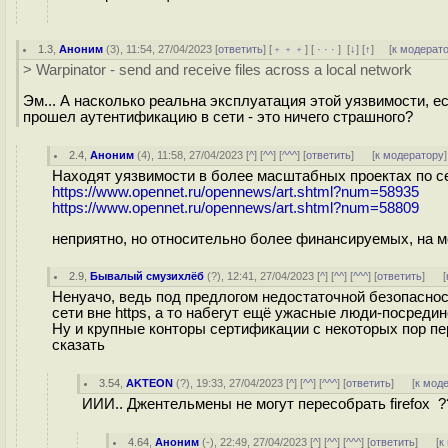
1.3
,
Аноним
(
3
), 11:54, 27/04/2023 [
ответить
] [
﹢﹢﹢
] [
· · ·
]
[
↓
] [
↑
] [
к модерат
> Warpinator - send and receive files across a local network
Эм... А насколько реальна эксплуатация этой уязвимости, е
прошел аутентификацию в сети - это ничего страшного?
2.4
,
Аноним
(
4
), 11:58, 27/04/2023 [
^
] [
^^
] [
^^^
] [
ответить
]
[
к модератору
]
Находят уязвимости в более масштабных проектах по с
https://www.opennet.ru/opennews/art.shtml?num=58935
https://www.opennet.ru/opennews/art.shtml?num=58809
неприятно, но относительно более финансируемых, на мо
2.9
,
Бывалый смузихлёб
(
?
), 12:41, 27/04/2023 [
^
] [
^^
] [
^^^
] [
ответить
]
[
Ненуачо, ведь под предлогом недостаточной безопаснос
сети вне https, а то набегут ещё ужасные люди-посредин
Ну и крупные конторы сертификации с некоторых пор пе
сказать
3.54
,
AKTEON
(
?
), 19:33, 27/04/2023 [
^
] [
^^
] [
^^^
] [
ответить
]
[
к мод
ИИИ.. Джентельмены не могут пересобрать firefox ?
4.64
,
Аноним
(
-
), 22:49, 27/04/2023 [
^
] [
^^
] [
^^^
] [
ответить
]
[
к