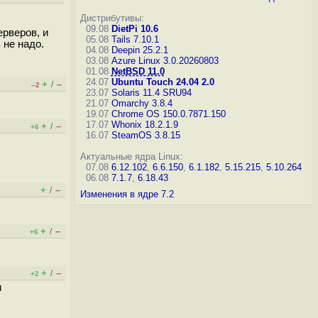
Дистрибутивы:
09.08
DietPi 10.6
ерверов, и
05.08
Tails 7.10.1
 не надо.
04.08
Deepin 25.2.1
03.08
Azure Linux 3.0.20260803
01.08
NetBSD 11.0
24.07
Ubuntu Touch 24.04 2.0
+
–
/
–2
23.07
Solaris 11.4 SRU94
21.07
Omarchy 3.8.4
19.07
Chrome OS 150.0.7871.150
17.07
Whonix 18.2.1.9
+
–
/
+6
16.07
SteamOS 3.8.15
Актуальные ядра Linux:
07.08
6.12.102
,
6.6.150
,
6.1.182
,
5.15.215
,
5.10.264
06.08
7.1.7
,
6.18.43
+
–
/
Изменения в ядре 7.2
+
–
/
+6
+
–
/
+2
и