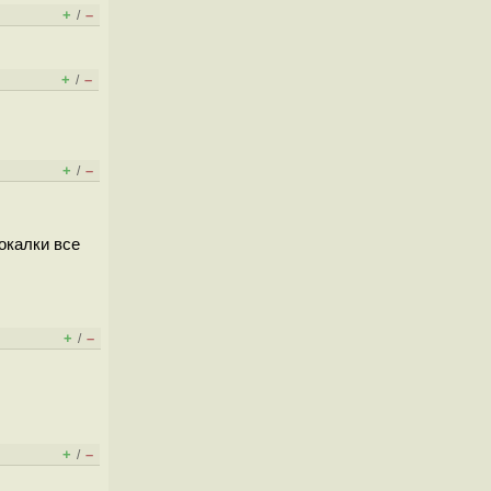
+
–
/
+
–
/
+
–
/
окалки все
+
–
/
+
–
/