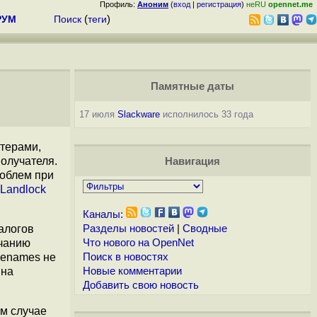
Профиль:
Аноним
(
вход
|
регистрация
)
неRU
opennet.me
РУМ
Поиск
(
теги
)
Памятные даты
17 июля
Slackware
исполнилось 33 года
терами,
олучателя.
Навигация
роблем при
Landlock
Каналы:
алогов
Разделы новостей
|
Сводные
лчанию
Что нового на OpenNet
senames не
Поиск в новостях
 на
Новые комментарии
Добавить свою новость
ом случае