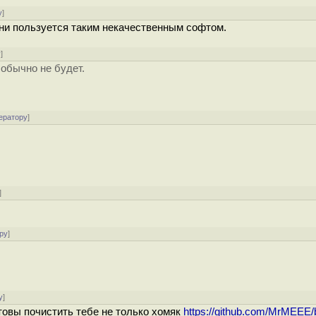
у
]
они пользуется таким некачественным софтом.
у
]
 обычно не будет.
ератору
]
]
ру
]
у
]
товы почистить тебе не только хомяк
https://github.com/MrMEEE