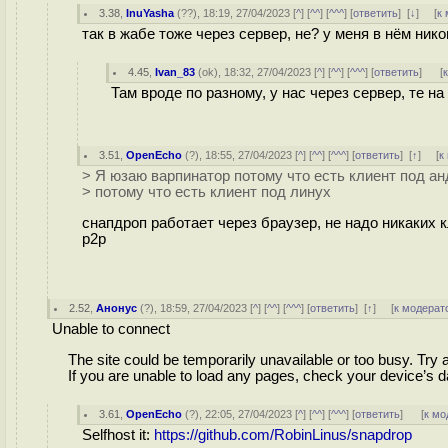
3.38
,
InuYasha
(
??
), 18:19, 27/04/2023 [
^
] [
^^
] [
^^^
] [
ответить
]
[
↓
] [
к
так в жабе тоже через сервер, не? у меня в нём ник
4.45
,
Ivan_83
(
ok
), 18:32, 27/04/2023 [
^
] [
^^
] [
^^^
] [
ответить
]
[
Там вроде по разному, у нас через сервер, те н
3.51
,
OpenEcho
(
?
), 18:55, 27/04/2023 [
^
] [
^^
] [
^^^
] [
ответить
]
[
↑
] [
к
> Я юзаю варпинатор потому что есть клиент под а
> потому что есть клиент под линух
снапдроп работает через браузер, не надо никаких 
p2p
2.52
,
Анонус
(
?
), 18:59, 27/04/2023 [
^
] [
^^
] [
^^^
] [
ответить
]
[
↑
] [
к модерат
Unable to connect
The site could be temporarily unavailable or too busy. Try 
If you are unable to load any pages, check your device’s da
3.61
,
OpenEcho
(
?
), 22:05, 27/04/2023 [
^
] [
^^
] [
^^^
] [
ответить
]
[
к мо
Selfhost it:
https://github.com/RobinLinus/snapdrop