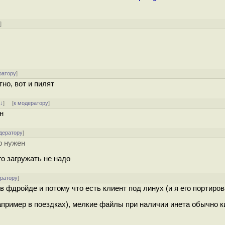
у
]
ратору
]
но, вот и пилят
[
↓
] [
к модератору
]
н
дератору
]
р нужен
го загружать не надо
ератору
]
в фдройде и потому что есть клиент под линух (и я его портиро
например в поездках), мелкие файлы при наличии инета обычно 