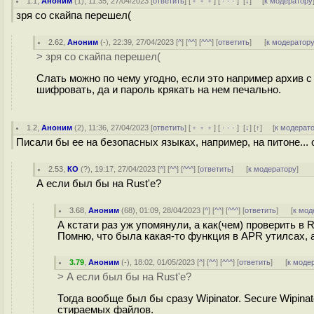
1.1
,
Аноним
(
1
), 11:35, 27/04/2023 [
ответить
] [
﹢﹢﹢
] [
· · ·
]
[
↓
] [
к модератору
зря со скайпа перешел(
2.62
,
Аноним
(
-
), 22:39, 27/04/2023 [
^
] [
^^
] [
^^^
] [
ответить
]
[
к модератор
> зря со скайпа перешел(
Слать можно по чему угодно, если это например архив с
шифровать, да и пароль крякать на нем печально.
1.2
,
Аноним
(
2
), 11:36, 27/04/2023 [
ответить
] [
﹢﹢﹢
] [
· · ·
]
[
↓
] [
↑
] [
к модерат
Писали бы ее на безопасных языках, например, на питоне... oh
2.53
,
КО
(
?
), 19:17, 27/04/2023 [
^
] [
^^
] [
^^^
] [
ответить
]
[
к модератору
]
А если был бы на Rust'е?
3.68
,
Аноним
(
68
), 01:09, 28/04/2023 [
^
] [
^^
] [
^^^
] [
ответить
]
[
к мод
А кстати раз уж упомянули, а как(чем) проверить в 
Помню, что была какая-то функция в APR утилсах, а
3.79
,
Аноним
(
-
), 18:02, 01/05/2023 [
^
] [
^^
] [
^^^
] [
ответить
]
[
к моде
> А если был бы на Rust'е?
Тогда вообще был бы сразу Wipinator. Secure Wipin
стираемых файлов.