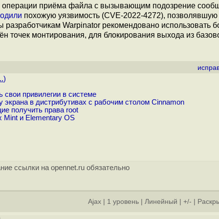
ия операции приёма файла с вызывающим подозрение сооб
ходили
похожую уязвимость (CVE-2022-4272), позволявшую 
ы разработчикам Warpinator рекомендовано использовать б
мён точек монтирования, для блокирования выхода из базов
испра
..
)
ь свои привилегии в системе
 экрана в дистрибутивах с рабочим столом Cinnamon
ие получить права root
 Mint и Elementary OS
ние ссылки на opennet.ru обязательно
Ajax
|
1 уровень
|
Линейный
|
+/-
|
Раскры