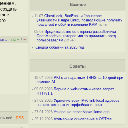
щением.
Важное
создать
олее
-
11.07
GhostLock, BadEpoll и Januscape -
ого
уязвимости в ядре Linux, позволяющие получить
права root и обойти изоляцию KVM
(82 +34)
-
08.07
Вредительство со стороны разработчика
OpenMandriva, которое могло причинить вред
+
–
вить
/
+13
пользователям
(107 +34)
-
Сводка событий за 2025 год
Советы
-
19.04.2026
PKI с аппаратным TRNG за 10 дней при
помощи AI
-
09.03.2026
Борьба с web-ботами через запрет
HTTP/1.1
-
27.02.2026
Удаление всех IPv6 link-local адресов
на всех сетевых интерфейсах в Linux
-
27.01.2026
Ускорение пересборки llama.cpp
ть всё
|
RSS
-
25.12.2025
Атомарные обновления в OSTree