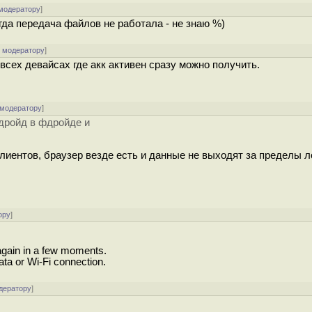
 модератору
]
огда передача файлов не работала - не знаю %)
к модератору
]
а всех девайсах где акк активен сразу можно получить.
 модератору
]
ндройд в фдройде и
клиентов, браузер везде есть и данные не выходят за пределы л
ору
]
again in a few moments.
ta or Wi-Fi connection.
дератору
]