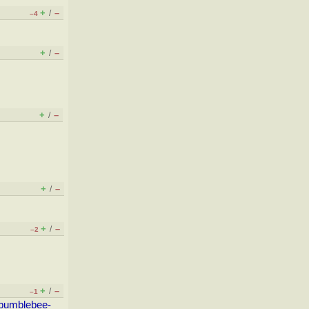
+
–
/
–4
+
–
/
+
–
/
+
–
/
+
–
/
–2
+
–
/
–1
/bumblebee-