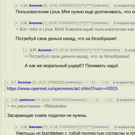
2.10
,
Аноним
(
5
), 12:42, 27/04/2023 [
^
] [
^^
] [
^^^
] [
ответить
]
[
к модератор
Пользователям Linux Mint нужно ещё доплачивать, что 
2.65
,
Аноним
(
-
), 22:50, 27/04/2023 [
^
] [
^^
] [
^^^
] [
ответить
]
[
к модератор
> Вот тебе и Linux Mint! Компенсаций пользователям как
Потребуй свои деньги назад, что за безобразие!
3.77
,
Аноним
(
77
), 02:19, 30/04/2023 [
^
] [
^^
] [
^^^
] [
ответить
]
[
к мод
> Потребуй свои деньги назад, что за безобразие!
А как же моральный ущерб? Понимать надо!
1.7
,
Аноним
(
7
), 12:27, 27/04/2023 [
ответить
] [
﹢﹢﹢
] [
· · ·
]
[
↑
] [
к модератору
https://www.opennet.ru/opennews/art.shtml?num=43915
1.12
,
pashev.ru
(
?
), 13:11, 27/04/2023 [
ответить
] [
﹢﹢﹢
] [
· · ·
]
[
↓
] [
к модерато
> по умолчанию ~/Warpinator
Засирающие хомяк поделки не нужны.
2.32
,
Амомин
(
?
), 17:16, 27/04/2023 [
^
] [
^^
] [
^^^
] [
ответить
]
[
к модератор
Умельцы из bumblebee с тобой полностью согласны и го