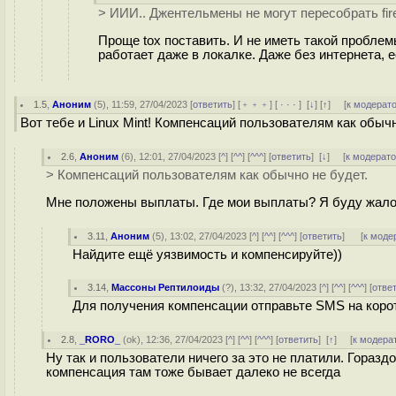
> ИИИ.. Джентельмены не могут пересобрать fir
Проще tox поставить. И не иметь такой проблем
работает даже в локалке. Даже без интернета, е
1.5
,
Аноним
(
5
), 11:59, 27/04/2023 [
ответить
] [
﹢﹢﹢
] [
· · ·
]
[
↓
] [
↑
] [
к модерат
Вот тебе и Linux Mint! Компенсаций пользователям как обычн
2.6
,
Аноним
(
6
), 12:01, 27/04/2023 [
^
] [
^^
] [
^^^
] [
ответить
]
[
↓
] [
к модерат
> Компенсаций пользователям как обычно не будет.
Мне положены выплаты. Где мои выплаты? Я буду жало
3.11
,
Аноним
(
5
), 13:02, 27/04/2023 [
^
] [
^^
] [
^^^
] [
ответить
]
[
к моде
Найдите ещё уязвимость и компенсируйте))
3.14
,
Массоны Рептилоиды
(
?
), 13:32, 27/04/2023 [
^
] [
^^
] [
^^^
] [
отве
Для получения компенсации отправьте SMS на коро
2.8
,
_RORO_
(
ok
), 12:36, 27/04/2023 [
^
] [
^^
] [
^^^
] [
ответить
]
[
↑
] [
к модера
Ну так и пользователи ничего за это не платили. Гораз
компенсация там тоже бывает далеко не всегда