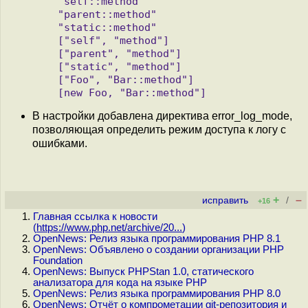
   "self::method"

   "parent::method"

   "static::method"

   ["self", "method"]

   ["parent", "method"]

   ["static", "method"]

   ["Foo", "Bar::method"]

В настройки добавлена директива error_log_mode,
позволяющая определить режим доступа к логу с
ошибками.
+
–
исправить
/
+16
Главная ссылка к новости
(
https://www.php.net/archive/20...
)
OpenNews: Релиз языка программирования PHP 8.1
OpenNews: Объявлено о создании организации PHP
Foundation
OpenNews: Выпуск PHPStan 1.0, статического
анализатора для кода на языке PHP
OpenNews: Релиз языка программирования PHP 8.0
OpenNews: Отчёт о компрометации git-репозитория и