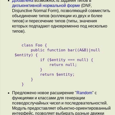
Добавлена
возможность задания типов в
дизъюнктивной нормальной форме
(DNF,
Disjunctive Normal Form), позволяющей совместить
объединение типов (коллекции из двух и более
типов) и пересечение типов (типы, значения
которых подпадают одновременно под несколько
типов).
   class Foo {

       public function bar((A&B)|null 
$entity) {

           if ($entity === null) {

               return null;

           }

           return $entity;

       }

Предложено новое расширение "
Random
" c
функциями и классами для генерации
псеводослучайных чисел и последовательностей.
Модуль предоставляет объектно-ориентированный
интерфейс, позволяет выбирать разные движки