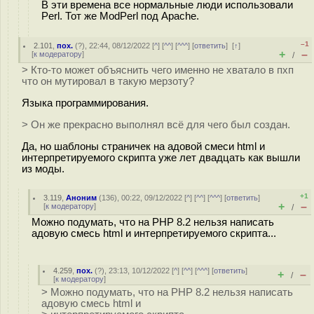
В эти времена все нормальные люди использовали
Perl. Тот же ModPerl под Apache.
–1
2.101
,
пох.
(
?
), 22:44, 08/12/2022 [
^
] [
^^
] [
^^^
] [
ответить
]
[
↑
]
+
–
[
к модератору
]
/
> Кто-то может объяснить чего именно не хватало в пхп
что он мутировал в такую мерзоту?
Языка программирования.
> Он же прекрасно выполнял всё для чего был создан.
Да, но шаблоны страничек на адовой смеси html и
интерпретируемого скрипта уже лет двадцать как вышли
из моды.
+1
3.119
,
Аноним
(
136
), 00:22, 09/12/2022 [
^
] [
^^
] [
^^^
] [
ответить
]
+
–
[
к модератору
]
/
Можно подумать, что на PHP 8.2 нельзя написать
адовую смесь html и интерпретируемого скрипта...
4.259
,
пох.
(
?
), 23:13, 10/12/2022 [
^
] [
^^
] [
^^^
] [
ответить
]
+
–
/
[
к модератору
]
> Можно подумать, что на PHP 8.2 нельзя написать
адовую смесь html и