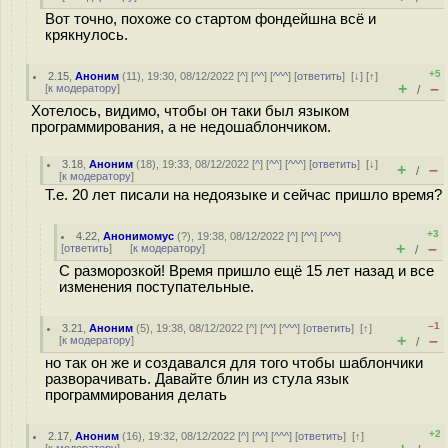
Вот точно, похоже со стартом фондейшна всё и
крякнулось.
+5
2.15
,
Аноним
(
11
), 19:30, 08/12/2022 [
^
] [
^^
] [
^^^
] [
ответить
]
[
↓
] [
↑
]
+
–
[
к модератору
]
/
Хотелось, видимо, чтобы он таки был языком
программирования, а не недошаблончиком.
3.18
,
Аноним
(
18
), 19:33, 08/12/2022 [
^
] [
^^
] [
^^^
] [
ответить
]
[
↓
]
+
–
/
[
к модератору
]
Т.е. 20 лет писали на недоязыке и сейчас пришло время?
+3
4.22
,
Анонимомус
(
?
), 19:38, 08/12/2022 [
^
] [
^^
] [
^^^
]
+
–
[
ответить
]
[
к модератору
]
/
С разморозкой! Время пришло ещё 15 лет назад и все
изменения поступательные.
–1
3.21
,
Аноним
(
5
), 19:38, 08/12/2022 [
^
] [
^^
] [
^^^
] [
ответить
]
[
↑
]
+
–
[
к модератору
]
/
но так он же и создавался для того чтобы шаблончики
разворачивать. Давайте блин из стула язык
программирования делать
+2
2.17
,
Аноним
(
16
), 19:32, 08/12/2022 [
^
] [
^^
] [
^^^
] [
ответить
]
[
↑
]