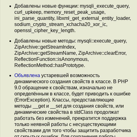
Добавлены новые функции: mysqli_execute_query,
curl_upkeep, memory_reset_peak_usage,
ini_parse_quantity, libxml_get_external_entity_loader,
sodium_crypto_stream_xchacha20_xor_ic,
openssl_cipher_key_length.
Добавлены новые методы: mysqli::execute_query,
ZipArchive::getStreamIndex,
ZipArchive::getStreamName, ZipArchive::clearError,
ReflectionFunction::isAnonymous,
ReflectionMethod::hasPrototype.
Объявлена
устаревшей возможность
динамического создания свойств в классе. В PHP
9.0 обращение к свойствам, изначально не
определённым в классе, будет приводить к ошибке
(ErrorException). Классы, предоставляющие
методы __get и __set для создания свойств, или
динамические свойства в stdClass продолжат
работать без изменений, прекратится поддержка
только неявной работы с несуществующими
свойствами для того чтобы защитить разработчика
от скрытых ошибок. Для сохранения работы