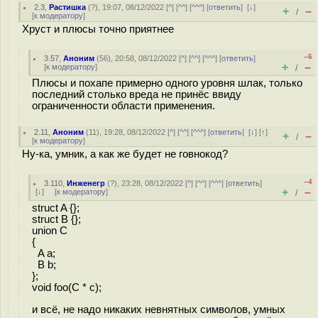
2.3
,
Растишка
(
?
), 19:07, 08/12/2022 [
^
] [
^^
] [
^^^
] [
ответить
]
[
↓
]
+
–
/
[
к модератору
]
Хруст и плюсы точно приятнее
–6
3.57
,
Аноним
(
56
), 20:58, 08/12/2022 [
^
] [
^^
] [
^^^
] [
ответить
]
+
–
[
к модератору
]
/
Плюсы и похапе примерно одного уровня шлак, только
последний столько вреда не принёс ввиду
ограниченности области применения.
2.11
,
Аноним
(
11
), 19:28, 08/12/2022 [
^
] [
^^
] [
^^^
] [
ответить
]
[
↓
] [
↑
]
+
–
/
[
к модератору
]
Ну-ка, умник, а как же будет не говнокод?
–4
3.110
,
Инженегр
(
?
), 23:28, 08/12/2022 [
^
] [
^^
] [
^^^
] [
ответить
]
+
–
[
↓
] [
к модератору
]
/
struct A {};
struct B {};
union C
{
A a;
B b;
};
void foo(C * c);
и вcё, не надо никаких невнятных символов, умных