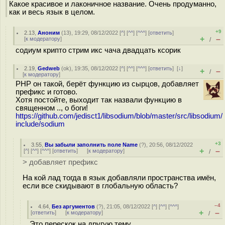
Какое красивое и лаконичное название. Очень продуманно,
как и весь язык в целом.
+9
2.13
,
Аноним
(
13
), 19:29, 08/12/2022 [
^
] [
^^
] [
^^^
] [
ответить
]
+
–
[
к модератору
]
/
содиум крипто стрим икс чача двадцать ксорик
2.19
,
Gedweb
(
ok
), 19:35, 08/12/2022 [
^
] [
^^
] [
^^^
] [
ответить
]
[
↓
]
+
–
/
[
к модератору
]
PHP он такой, берёт функцию из сырцов, добавляет
префикс и готово.
Хотя постойте, выходит так назвали функцию в
священном .., о боги!
https://github.com/jedisct1/libsodium/blob/master/src/libsodium/
include/sodium
+3
3.55
,
Вы забыли заполнить поле Name
(
?
), 20:56, 08/12/2022
+
–
[
^
] [
^^
] [
^^^
] [
ответить
]
[
к модератору
]
/
> добавляет префикс
На кой лад тогда в язык добавляли пространства имён,
если все скидывают в глобальную область?
–4
4.64
,
Без аргументов
(
?
), 21:05, 08/12/2022 [
^
] [
^^
] [
^^^
]
+
–
[
ответить
]
[
к модератору
]
/
Это перескок на другую тему