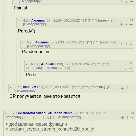
+
–
[
к модератору
]
/
Painful
+1
4.58
,
Аноним
(
56
), 21:00, 08/12/2022 [
^
] [
^^
] [
^^^
] [
ответить
]
+
–
[
к модератору
]
/
Parody))
5.78
,
Аноним
(
5
), 21:33, 08/12/2022 [
^
] [
^^
] [
^^^
] [
ответить
]
+
–
/
[
к модератору
]
Pandemonium
+1
6.198
,
Аноним
(
198
), 12:31, 09/12/2022 [
^
] [
^^
] [
^^^
]
+
–
[
ответить
]
[
к модератору
]
/
Pride
2.77
,
Аноним
(
77
), 21:32, 08/12/2022 [
^
] [
^^
] [
^^^
] [
ответить
]
[
↑
]
+
–
/
[
к модератору
]
CP получается, мне это нравится
1.7
,
Вы забыли заполнить поле Name
(
?
), 19:18, 08/12/2022
+4
+
–
[
ответить
] [
﹢﹢﹢
] [
· · ·
]
[
↓
] [
↑
] [
к модератору
]
/
> добавлены новые функции
> sodium_crypto_stream_xchacha20_xor_ic