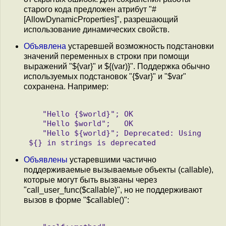
старого кода предложен атрибут "#
[AllowDynamicProperties]", разрешающий
использование динамических свойств.
Объявлена
устаревшей возможность подстановки
значений переменных в строки при помощи
выражений "${var}" и ${(var)}". Поддержка обычно
используемых подстановок "{$var}" и "$var"
сохранена. Например:
   "Hello {$world}"; OK

   "Hello $world";   OK 

   "Hello ${world}"; Deprecated: Using 
Объявлены
устаревшими частично
поддерживаемые вызываемые объекты (callable),
которые могут быть вызваны через
"call_user_func($callable)", но не поддерживают
вызов в форме "$callable()":