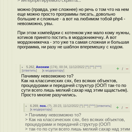
> интерпретируемого скрипта...
можно (правда, уже сложнее) но речь о том что на нем
еще можно просто программы писать, довольно
большие и сложные - а вот на любимом тобой php4 -
невозможно, увы.
При этом хомпейджи с котенком уже мало кому нужны,
котиков принято постить в мордокнижечку. А вот
мордокнижечка - это уже та самая сложная и большая
программа, ни разу не шаблон вперемешку с кодом.
5.262
,
Аноним
(
174
), 00:34, 11/12/2022 [
^
] [
^^
] [
^^^
]
+
–
/
[
ответить
]
[
к модератору
]
Пачимму невозможно то?
Как на классических сях, без всяких объектов,
процедурами и передачей структур (ООП так-то по
сути всего лишь мелкий сахар над этим щщастьем).
Просто многие разучились.
6.269
,
пох.
(
?
), 20:23, 11/12/2022 [
^
] [
^^
] [
^^^
] [
ответить
]
+
–
/
[
к модератору
]
> Пачимму невозможно то?
> Как на классических сях, без всяких объектов,
процедурами и передачей структур (ООП
> так-то по сути всего лишь мелкий сахар над этим