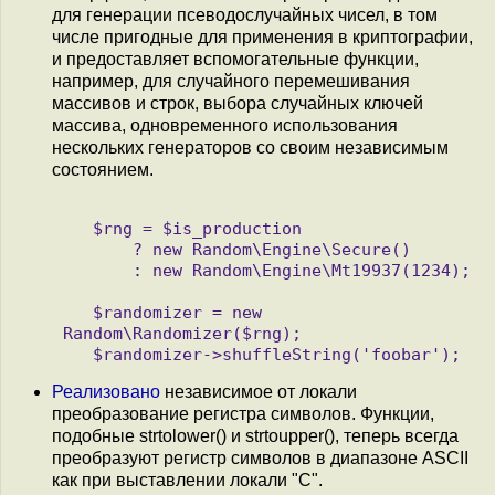
для генерации псеводослучайных чисел, в том
числе пригодные для применения в криптографии,
и предоставляет вспомогательные функции,
например, для случайного перемешивания
массивов и строк, выбора случайных ключей
массива, одновременного использования
нескольких генераторов со своим независимым
состоянием.
   $rng = $is_production

       ? new Random\Engine\Secure()

       : new Random\Engine\Mt19937(1234);

   $randomizer = new 
Random\Randomizer($rng);

Реализовано
независимое от локали
преобразование регистра символов. Функции,
подобные strtolower() и strtoupper(), теперь всегда
преобразуют регистр символов в диапазоне ASCII
как при выставлении локали "С".