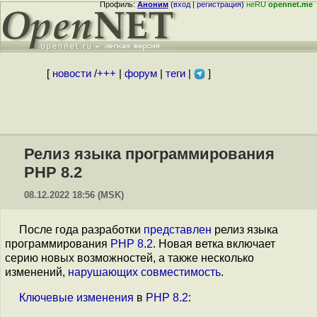
Профиль:
Аноним
(
вход
|
регистрация
)
неRU
opennet.me
[
новости
/
+++
|
форум
|
теги
|
]
Релиз языка программирования
PHP 8.2
08.12.2022 18:56 (MSK)
После года разработки
представлен
релиз языка
программирования
PHP 8.2
. Новая ветка включает
серию новых возможностей, а также несколько
изменений,
нарушающих совместимость
.
Ключевые
изменения
в
PHP 8.2
: