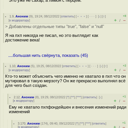
Это уже не сахар, а лимон с перцем.
+8
1.9
,
Аноним
(
9
), 19:24, 08/12/2022 [
ответить
] [
﹢﹢﹢
] [
· · ·
]
[
↓
] [
↑
]
+
–
[
к модератору
]
/
> Добавлены отдельные типы "true", "false" и "null"
Я на пхп никогда не писал, но это выглядит как
достижение века!
....большая нить свёрнута, показать (45)
+2
1.10
,
Аноним
(
5
), 19:25, 08/12/2022 [
ответить
] [
﹢﹢﹢
] [
· · ·
]
[
↓
] [
↑
]
+
–
[
к модератору
]
/
Кто-то может объяснить чего именно не хватало в пхп что он
мутировал в такую мерзоту? Он же прекрасно выполнял всё
для чего был создан.
+1
2.12
,
Аноним
(
8
), 19:29, 08/12/2022 [
^
] [
^^
] [
^^^
] [
ответить
]
[
↓
]
+
–
[
к модератору
]
/
Ему не хватало пхпфондейшен и внесения изменений ради
изменений
+1
3.170
,
Аноним
(
174
), 09:40, 09/12/2022 [
^
] [
^^
] [
^^^
] [
ответить
]
+
–
[
к модератору
]
/