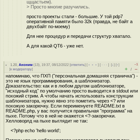
щщастьем).
> Просто многие разучились.
просто проекты стали - большие. У той pdp7
оперативной памяти было 32k (правда, не байт а
двухбайт по-моему)
Для нее процедур и передачи структур хватало.
А для какой QT6 - уже нет.
–1
1.20
,
Аноним
(
13
), 19:37, 08/12/2022 [
ответить
] [
﹢﹢﹢
] [
· · ·
]
[
↓
] [
↑
]
+
–
[
к модератору
]
/
напоминаю, что ПХП ("персональная домашняя страничка") -
это не язык программирования, а шаблонизатор.
Доказательство: как и в любом другом шаблонизаторе,
"исходный код" по умолчанию просто выводится в stdout или
похожий стрим. А чтобы начать использовать конструкции
шаблонизатора, нужно явно это пометить через <? или
похожую закорючку. Если переименуете README.txt в
README.php, у вас получится правильная "программа" на
пыхе. Потому что в ней не окажется <?-закорючки.
Хелловорлд на пыхе выглядит не так:
<?php echo 'hello world';