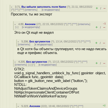
3.71
,
Вы забыли заполнить поле Name
(
?
), 21:11, 08/12/2022
+
–
/
[
^
] [
^^
] [
^^^
] [
ответить
]
[
к модератору
]
Просвети, ты же эксперт
–1
4.89
,
Аноним
(
27
), 22:15, 08/12/2022 [
^
] [
^^
] [
^^^
] [
ответить
]
+
–
[
↓
] [
к модератору
]
/
Это он Qt ещё не видел
5.206
,
Без аргументов
(
?
), 13:14, 09/12/2022 [
^
] [
^^
] [
^^^
]
+
–
/
[
ответить
]
[
к модератору
]
в Qt хотя бы объекты группируют, что не надо писать
еще и префикс объекта.
4.205
,
Без аргументов
(
?
), 13:13, 09/12/2022 [
^
] [
^^
] [
^^^
]
+
–
/
[
ответить
]
[
↓
] [
↑
] [
к модератору
]
GTK2:
void g_signal_handlers_unblock_by_func( gpointer object,
GCallback func, gpointer data);
button = gtk_button_new_with_label ("button,");
NTDLL:
NtAdjustTokenClaimsAndDeviceGroups
NtAlpcImpersonateClientContainerOfPort
NtWaitForWorkViaWorkerFactory
+2
5.223
,
Аноним
(
222
), 19:46, 09/12/2022 [
^
] [
^^
] [
^^^
]