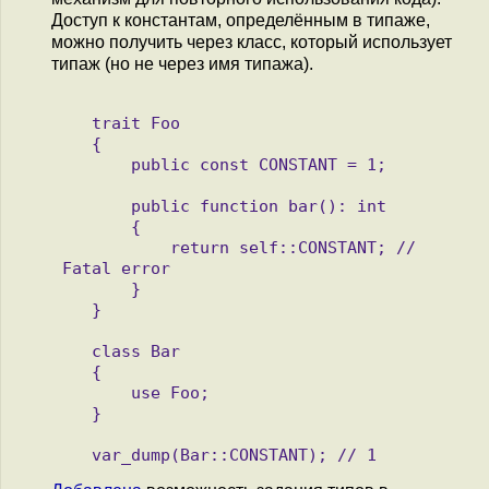
Доступ к константам, определённым в типаже,
можно получить через класс, который использует
типаж (но не через имя типажа).
   trait Foo  

   {

       public const CONSTANT = 1;

       public function bar(): int

       {

           return self::CONSTANT; // 
Fatal error

       }

   }

   class Bar

   {

       use Foo;

   }
