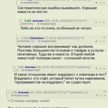
+
–
[
к модератору
]
/
Систематическая ошибка выжившего. Хорошие
новости не постят.
6.283
,
Аноним
(
283
), 10:48, 14/12/2022 [
^
] [
^^
] [
^^^
]
+
–
/
[
ответить
]
[
к модератору
]
Либо их кто-то очень особенный не читает.
+1
5.145
,
Chlen22sm
(
?
), 03:28, 09/12/2022 [
^
] [
^^
] [
^^^
]
+
–
[
ответить
]
[
↑
] [
к модератору
]
/
Человек хорошее воспринимает как должное.
Поэтому большинство отзывов о товарах и услугах -
негативные. Туда же и новости. Открой любой
новостной телеграм канал - сплошной негатив.
4.60
,
Аноним
(
56
), 21:02, 08/12/2022 [
^
] [
^^
] [
^^^
] [
ответить
]
+
–
/
[
↑
] [
к модератору
]
И какое отношение имеет вордпресс к новичкам в пхп?
Вордпресс это софт, который пилит кучка наркоманов,
"программистов на вордпресс" не существует.
+2
2.29
,
Аноним
(
27
), 19:54, 08/12/2022 [
^
] [
^^
] [
^^^
] [
ответить
]
[
↑
]
+
–
[
к модератору
]
/
> Столько сахарку сыпят