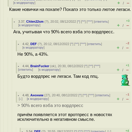
+
–
[
к модератору
]
/
Какие новички на похапе? Похапэ это только лютое легаси.
+3
3.37
,
Chlen22sm
(
?
), 20:02, 08/12/2022 [
^
] [
^^
] [
^^^
] [
ответить
]
+
–
[
к модератору
]
/
Ага, учитывая что 90% всего вэба это вордпресс.
–2
4.42
,
DEF
(
?
), 20:12, 08/12/2022 [
^
] [
^^
] [
^^^
] [
ответить
]
+
–
[
к модератору
]
/
Не 90%, а 43%.
+1
4.44
,
BrainFucker
(
ok
), 20:30, 08/12/2022 [
^
] [
^^
] [
^^^
]
+
–
[
ответить
]
[
к модератору
]
/
Будто вордпрес не легаси. Там код ппц.
–1
4.48
,
Аноним
(
27
), 20:40, 08/12/2022 [
^
] [
^^
] [
^^^
] [
ответить
]
+
–
[
↓
] [
к модератору
]
/
> 90% всего вэба это вордпресс
причём появляется этот вротпресс в новостях
исключительно в негативном смысле.
+4
5.54
,
DEF
(
?
), 20:55, 08/12/2022 [
^
] [
^^
] [
^^^
] [
ответить
]
[
↓
]