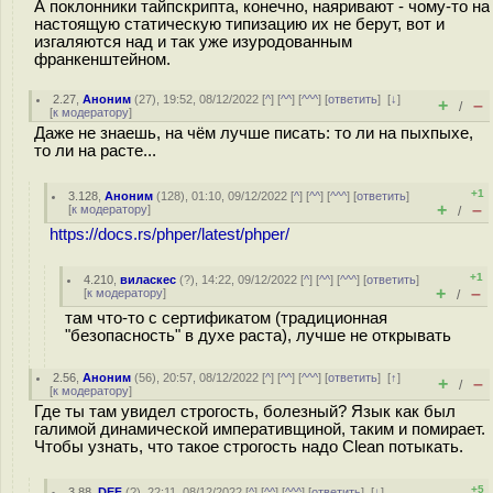
А поклонники тайпскрипта, конечно, наяривают - чому-то на
настоящую статическую типизацию их не берут, вот и
изгаляются над и так уже изуродованным
франкенштейном.
2.27
,
Аноним
(
27
), 19:52, 08/12/2022 [
^
] [
^^
] [
^^^
] [
ответить
]
[
↓
]
+
–
/
[
к модератору
]
Даже не знаешь, на чём лучше писать: то ли на пыхпыхе,
то ли на расте...
+1
3.128
,
Аноним
(
128
), 01:10, 09/12/2022 [
^
] [
^^
] [
^^^
] [
ответить
]
+
–
[
к модератору
]
/
https://docs.rs/phper/latest/phper/
+1
4.210
,
виласкес
(
?
), 14:22, 09/12/2022 [
^
] [
^^
] [
^^^
] [
ответить
]
+
–
[
к модератору
]
/
там что-то с сертификатом (традиционная
"безопасность" в духе раста), лучше не открывать
2.56
,
Аноним
(
56
), 20:57, 08/12/2022 [
^
] [
^^
] [
^^^
] [
ответить
]
[
↑
]
+
–
/
[
к модератору
]
Где ты там увидел строгость, болезный? Язык как был
галимой динамической императивщиной, таким и помирает.
Чтобы узнать, что такое строгость надо Clean потыкать.
+5
3.88
,
DEF
(
?
), 22:11, 08/12/2022 [
^
] [
^^
] [
^^^
] [
ответить
]
[
↓
]