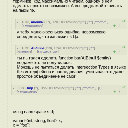
терминов, код максимально читаем, ошибку в нём
сделать просто невозможно. А вы продолжайте писать
на пыхыпэ.
+1
4.118
,
Аноним
(
27
), 00:03, 09/12/2022 [
^
] [
^^
] [
^^^
] [
ответить
]
+
–
[
к модератору
]
/
у тебя малюююсенькая ошибка: невозможно
определить, что же лежит в Цэ.
+2
4.199
,
Аноним
(
199
), 12:41, 09/12/2022 [
^
] [
^^
] [
^^^
]
+
–
[
ответить
]
[
к модератору
]
/
ты пытался сделать function bar(A|B|null $entity)
но даже это не получилось.
Можешь не пытаться делать Intersection Types в языке
без интерфейсов и наследования, учитывая что даже
простое объединение не смог
+1
3.133
,
Кир
(
?
), 01:22, 09/12/2022 [
^
] [
^^
] [
^^^
] [
ответить
]
[
↑
]
+
–
[
к модератору
]
/
using namespace std;
variant<int, string, float> x;
x = "foo";