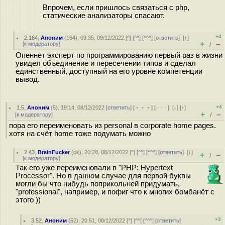
Впрочем, если пришлось связаться с php,
статические анализаторы спасают.
+4
2.164
,
Аноним
(
164
), 09:35, 09/12/2022 [
^
] [
^^
] [
^^^
] [
ответить
]
[
↑
]
+
–
[
к модератору
]
/
Опеннет эксперт по программированию первый раз в жизни
увидел объединение и пересечении типов и сделал
единственный, доступный на его уровне компетенции
вывод.
+4
1.5
,
Аноним
(
5
), 19:14, 08/12/2022 [
ответить
] [
﹢﹢﹢
] [
· · ·
]
[
↓
] [
↑
]
+
–
[
к модератору
]
/
пора его переименовать из personal в corporate home pages.
хотя на счёт home тоже подумать можно
2.43
,
BrainFucker
(
ok
), 20:28, 08/12/2022 [
^
] [
^^
] [
^^^
] [
ответить
]
[
↓
]
+
–
/
[
к модератору
]
Так его уже переименовали в "PHP: Hypertext
Processor". Но в данном случае для первой буквы
могли бы что нибудь поприкольней придумать,
"professional", например, и пофиг что к многих бомбанёт с
этого ))
+3
3.52
,
Аноним
(
52
), 20:51, 08/12/2022 [
^
] [
^^
] [
^^^
] [
ответить
]