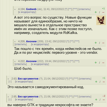
+1
4.194
,
Gedweb
(
ok
), 11:41, 09/12/2022 [
^
] [
^^
] [
^^^
] [
ответить
]
+
–
[
к модератору
]
/
А вот это вопрос по существу. Новые функции
называют для единообразия, но ничто не
мешало вынести в отдельное пространство
имён их изначально. Как с этим позже поступл,
например, создатель модуля RdKafka.
4.209
,
Аноним
(
209
), 13:42, 09/12/2022 [
^
] [
^^
] [
^^^
]
+
–
/
[
ответить
]
[
к модератору
]
Так пошло с тех времён, когда неймспейсов не было.
Да и по psr нецмспейс первого уровня - это vendor.
4.222
,
Аноним
(
222
), 19:44, 09/12/2022 [
^
] [
^^
] [
^^^
]
+
–
/
[
ответить
]
[
к модератору
]
Шоб было.
+1
2.63
,
Без аргументов
(
?
), 21:04, 08/12/2022 [
^
] [
^^
] [
^^^
] [
ответить
]
+
–
[
↑
] [
к модератору
]
/
Это называется самодокументированный код.
–2
2.65
,
Без аргументов
(
?
), 21:06, 08/12/2022 [
^
] [
^^
] [
^^^
] [
ответить
]
+
–
[
↓
] [
к модератору
]
/
вы наверно GTK и традиции некрософта не знаете?