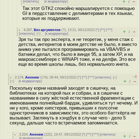
+
–
[
ответить
]
[
к модератору
]
/
Так этот GTK2 спокойно маршалируется с помощью
GI в пердсставление с делимитерами в тех языках,
которые их поддерживают.
4.207
,
Без аргументов
(
?
), 13:21, 09/12/2022 [
^
] [
^^
] [
^^^
]
+
–
/
[
ответить
]
[
↑
] [
к модератору
]
Зря ты так про эксперта, я не теоретик, у меня стаж с
детства, интернетов в моем детстве не было, я вместо
анимэ уже пытался программировать на VBA/VBS и
батники делал, что было в винде 95, а затем XP, и на
макроассемблере с WINAPI тоже, и на делфи. Это все
еще во время школы лишь, без нормального инета.
–2
2.174
,
Аноним
(
174
), 09:44, 09/12/2022 [
^
] [
^^
] [
^^^
] [
ответить
]
[
↓
]
+
–
[
↑
] [
к модератору
]
/
Поскольку корни названий заходят в сишечку, на
библиотеках на которой пых и собран, а в сишечке с
названиями в силу жёсткой естественной фрагментации с
именованием полнейший бардак, удивляться тут нечему. И
ни у кого, кроме хипстеров, привыкших к полсотне
однострочников в зависимостях, это особого баттхёрта не
вызывает. Заглянуть в хэндбук в случае чего - дело 5
секунд, дальше часто встречаемое запоминается.
3.224
,
Аноним
(
222
), 19:47, 09/12/2022 [
^
] [
^^
] [
^^^
] [
ответить
]
+
–
/
[
к модератору
]