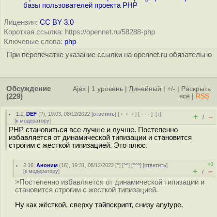
базы пользователей проекта PHP
Лицензия:
CC BY 3.0
Короткая ссылка: https://opennet.ru/58288-php
Ключевые слова:
php
При перепечатке указание ссылки на opennet.ru обязательно
Обсуждение
Ajax
|
1 уровень
|
Линейный
|
+/-
|
Раскрыть
(229)
всё
|
RSS
1.1
,
DEF
(
?
), 19:03, 08/12/2022 [
ответить
] [
﹢﹢﹢
] [
· · ·
]
[
↓
]
+
–
/
[
к модератору
]
PHP становиться все лучше и лучше. Постепенно
избавляется от динамической типизации и становится
строгим с жесткой типизацией. Это плюс.
+3
2.16
,
Аноним
(
16
), 19:31, 08/12/2022 [
^
] [
^^
] [
^^^
] [
ответить
]
+
–
[
к модератору
]
/
>Постепенно избавляется от динамической типизации и
становится строгим с жесткой типизацией.
Ну как жёсткой, сверху тайпскрипт, снизу anytype.