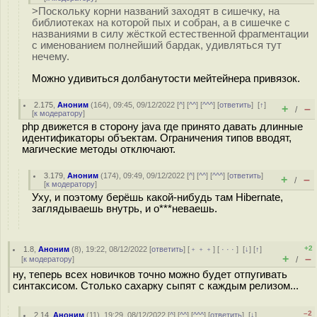
>Поскольку корни названий заходят в сишечку, на
библиотеках на которой пых и собран, а в сишечке с
названиями в силу жёсткой естественной фрагментации
с именованием полнейший бардак, удивляться тут
нечему.
Можно удивиться долбанутости мейтейнера привязок.
2.175
,
Аноним
(
164
), 09:45, 09/12/2022 [
^
] [
^^
] [
^^^
] [
ответить
]
[
↑
]
+
–
/
[
к модератору
]
php движется в сторону java где принято давать длинные
идентификаторы объектам. Ограничения типов вводят,
магические методы отключают.
3.179
,
Аноним
(
174
), 09:49, 09/12/2022 [
^
] [
^^
] [
^^^
] [
ответить
]
+
–
/
[
к модератору
]
Уху, и поэтому берёшь какой-нибудь там Hibernate,
заглядываешь внутрь, и о***неваешь.
+2
1.8
,
Аноним
(
8
), 19:22, 08/12/2022 [
ответить
] [
﹢﹢﹢
] [
· · ·
]
[
↓
] [
↑
]
+
–
[
к модератору
]
/
ну, теперь всех новичков точно можно будет отпугивать
синтаксисом. Столько сахарку сыпят с каждым релизом...
–2
2.14
,
Аноним
(
11
), 19:29, 08/12/2022 [
^
] [
^^
] [
^^^
] [
ответить
]
[
↓
]