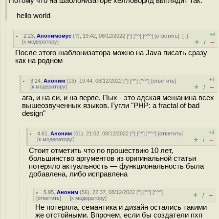
Потому что на шаблонизаторе хелловорлд выглядит так:
hello world
+2
2.23
,
Анонимомус
(
?
), 19:42, 08/12/2022 [
^
] [
^^
] [
^^^
] [
ответить
]
[
↓
]
+
–
[
к модератору
]
/
После этого шаблонизатора можно на Java писать сразу
как на родном
+1
3.24
,
Аноним
(
13
), 19:44, 08/12/2022 [
^
] [
^^
] [
^^^
] [
ответить
]
+
–
[
к модератору
]
/
ага, и на си, и на перле. Пых - это адская мешанина всех
вышеозвученных языков. Гугли "PHP: a fractal of bad
design"
+3
4.61
,
Аноним
(
61
), 21:02, 08/12/2022 [
^
] [
^^
] [
^^^
] [
ответить
]
+
–
[
к модератору
]
/
Стоит отметить что по прошествию 10 лет,
большинство аргументов из оригинальной статьи
потеряло актуальность — функциональность была
добавлена, либо исправлена
5.95
,
Аноним
(
56
), 22:37, 08/12/2022 [
^
] [
^^
] [
^^^
]
+
–
/
[
ответить
]
[
к модератору
]
Не потеряла, семантика и дизайн остались такими
же отстойными. Впрочем, если бы создатели пхп