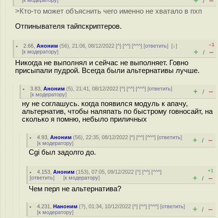
+
–
[
к модератору
]
/
>Кто-то может объяснить чего именно не хватало в пхп
Отпинывателя тайпскриптеров.
–1
2.66
,
Аноним
(
56
), 21:06, 08/12/2022 [
^
] [
^^
] [
^^^
] [
ответить
]
[
↓
]
+
–
[
к модератору
]
/
Никогда не выполнял и сейчас не выполняет. Говно
присыпали пудрой. Всегда были альтернативы лучше.
3.83
,
Аноним
(
5
), 21:41, 08/12/2022 [
^
] [
^^
] [
^^^
] [
ответить
]
+
–
/
[
к модератору
]
ну не соглашусь. когда появился модуль к апачу,
альтернатив, чтобы наляпать по быстрому говносайт, на
сколько я помню, небыло приличных
4.93
,
Аноним
(
56
), 22:35, 08/12/2022 [
^
] [
^^
] [
^^^
] [
ответить
]
+
–
/
[
к модератору
]
Cgi был задолго до.
+1
4.153
,
Аноним
(
153
), 07:05, 09/12/2022 [
^
] [
^^
] [
^^^
]
+
–
[
ответить
]
[
к модератору
]
/
Чем перл не альтернатива?
4.231
,
Наноним
(
?
), 01:34, 10/12/2022 [
^
] [
^^
] [
^^^
] [
ответить
]
+
–
/
[
к модератору
]