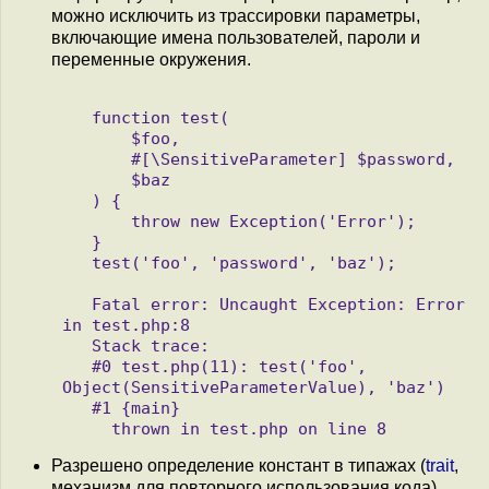
можно исключить из трассировки параметры,
включающие имена пользователей, пароли и
переменные окружения.
   function test(

       $foo,

       #[\SensitiveParameter] $password,

       $baz

   ) {

       throw new Exception('Error');

   }

   test('foo', 'password', 'baz');

   Fatal error: Uncaught Exception: Error 
in test.php:8

   Stack trace:

   #0 test.php(11): test('foo', 
Object(SensitiveParameterValue), 'baz')

   #1 {main}

Разрешено определение констант в типажах (
trait
,
механизм для повторного использования кода).