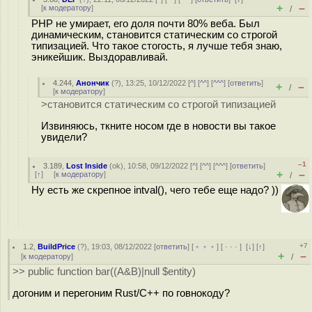
+
–
[
к модератору
]
/
PHP не умирает, его доля почти 80% веба. Был
динамическим, становится статическим со строгой
типизацией. Что такое стогость, я лучше тебя знаю,
эникейшик. Выздоравливай.
4.244
,
Анончик
(
?
), 13:25, 10/12/2022 [
^
] [
^^
] [
^^^
] [
ответить
]
+
–
/
[
к модератору
]
>становится статическим со строгой типизацией
Извиняюсь, ткните носом где в новости вы такое
увидели?
–1
3.189
,
Lost Inside
(
ok
), 10:58, 09/12/2022 [
^
] [
^^
] [
^^^
] [
ответить
]
+
–
[
↑
] [
к модератору
]
/
Ну есть же скрепное intval(), чего тебе еще надо? ))
+7
1.2
,
BuildPrice
(
?
), 19:03, 08/12/2022 [
ответить
] [
﹢﹢﹢
] [
· · ·
]
[
↓
] [
↑
]
+
–
[
к модератору
]
/
>> public function bar((A&B)|null $entity)
догоним и перегоним Rust/C++ по говнокоду?