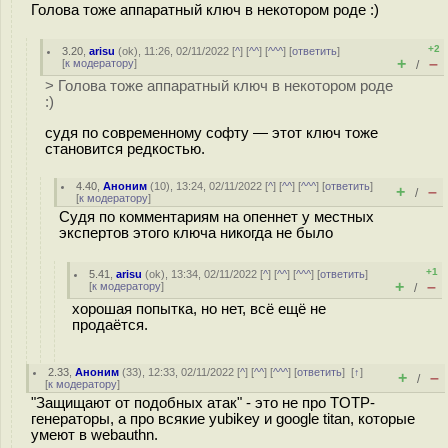
Голова тоже аппаратный ключ в некотором роде :)
+2
3.20
,
arisu
(
ok
), 11:26, 02/11/2022 [
^
] [
^^
] [
^^^
] [
ответить
]
+
–
[
к модератору
]
/
> Голова тоже аппаратный ключ в некотором роде
:)
судя по современному софту — этот ключ тоже
становится редкостью.
4.40
,
Аноним
(
10
), 13:24, 02/11/2022 [
^
] [
^^
] [
^^^
] [
ответить
]
+
–
/
[
к модератору
]
Судя по комментариям на опеннет у местных
экспертов этого ключа никогда не было
+1
5.41
,
arisu
(
ok
), 13:34, 02/11/2022 [
^
] [
^^
] [
^^^
] [
ответить
]
+
–
[
к модератору
]
/
хорошая попытка, но нет, всё ещё не
продаётся.
2.33
,
Аноним
(
33
), 12:33, 02/11/2022 [
^
] [
^^
] [
^^^
] [
ответить
]
[
↑
]
+
–
/
[
к модератору
]
"Защищают от подобных атак" - это не про TOTP-
генераторы, а про всякие yubikey и google titan, которые
умеют в webauthn.