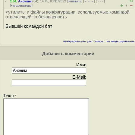
+1
1.64
,
Аноним
(
64
), 14:43, 03/11/2022 [
ответить
] [
﹢﹢﹢
] [
· · ·
]
+
–
[
к модератору
]
/
>утилиты и файлы конфигурации, используемые командой,
отвечающей за безопасность
Бывшей командой бггг
игнорирование участников
|
лог модерирования
Добавить комментарий
Имя:
E-Mail:
Текст: