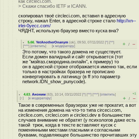
как сirсleсi.com.
> Скажи спасибо IETF и ICANN.
скопировал твоё сirсleсi.com, вставил в адресную
строку, нажал Enter, в адресной строке стало
http://xn--
irlei-0yecc.com/
ЧЯДНТ, использую браузер вместо куска вна?
5.66
,
YetAnotherOnanym
(
ok
), 09:50, 07/11/2022 [
^
] [
^^
]
+
–
/
[
^^^
] [
ответить
]
[
к модератору
]
Это потому, что такого домена не существует.
Если домен валидный и сайт открывается (тот
же "мойгаз.смородина.онлайн", к примеру) то
он в адресной строке отображается именно так, если
только в настройках бразера не прописано
конвертировать в латиницу (в ff это параметр
network.IDN_show_punycode).
+1
4.63
,
Аноним
(
63
), 10:14, 03/11/2022 [
^
] [
^^
] [
^^^
] [
ответить
]
+
–
[
↑
] [
к модератору
]
/
Такое в современных браузерах уже не прокатит, а вот
на изменения домена на что-то типа сirсeсi.com,
сirсliсe.com, сrсleсi.com и сirсleсi.dev в большинстве
случаев внимание не обратят (у психологов даже есть
такой трюк, когда в тексте вставляют кусок с
поменянными местами гласными и согласными
буквами, подавляющее большинство прочитавших эту