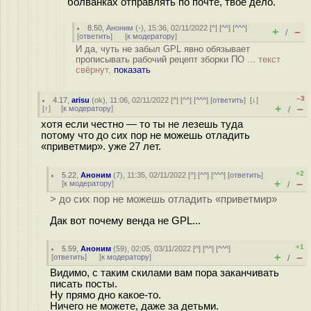
болванках отправлять по почте, твоё дело.
8.50
,
Аноним
(
-
), 15:36, 02/11/2022 [
^
] [
^^
] [
^^^
]
+
–
/
[
ответить
]
[
к модератору
]
И да, чуть не забыл GPL явно обязывает
прописывать рабочий рецепт зборки ПО ...
текст
свёрнут,
показать
–3
4.17
,
arisu
(
ok
), 11:06, 02/11/2022 [
^
] [
^^
] [
^^^
] [
ответить
]
[
↓
]
+
–
[
↑
] [
к модератору
]
/
хотя если честно — то ты не лезешь туда
потому что до сих пор не можешь отладить
«приветмир». уже 27 лет.
+2
5.22
,
Аноним
(
7
), 11:35, 02/11/2022 [
^
] [
^^
] [
^^^
] [
ответить
]
+
–
[
к модератору
]
/
> до сих пор не можешь отладить «приветмир»
Дак вот почему венда не GPL...
+1
5.59
,
Аноним
(
59
), 02:05, 03/11/2022 [
^
] [
^^
] [
^^^
]
+
–
[
ответить
]
[
к модератору
]
/
Видимо, с таким скилами вам пора заканчивать
писать посты.
Ну прямо дно какое-то.
Ничего не можете, даже за детьми.