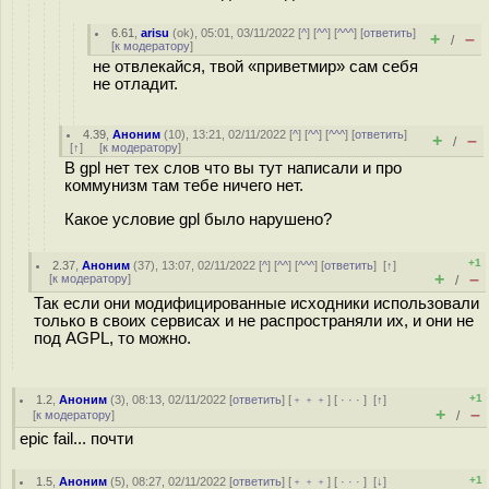
6.61
,
arisu
(
ok
), 05:01, 03/11/2022 [
^
] [
^^
] [
^^^
] [
ответить
]
+
–
/
[
к модератору
]
не отвлекайся, твой «приветмир» сам себя
не отладит.
4.39
,
Аноним
(
10
), 13:21, 02/11/2022 [
^
] [
^^
] [
^^^
] [
ответить
]
+
–
/
[
↑
] [
к модератору
]
В gpl нет тех слов что вы тут написали и про
коммунизм там тебе ничего нет.
Какое условие gpl было нарушено?
+1
2.37
,
Аноним
(
37
), 13:07, 02/11/2022 [
^
] [
^^
] [
^^^
] [
ответить
]
[
↑
]
+
–
[
к модератору
]
/
Так если они модифицированные исходники использовали
только в своих сервисах и не распространяли их, и они не
под AGPL, то можно.
+1
1.2
,
Аноним
(
3
), 08:13, 02/11/2022 [
ответить
] [
﹢﹢﹢
] [
· · ·
]
[
↑
]
+
–
[
к модератору
]
/
epic fail... почти
+1
1.5
,
Аноним
(
5
), 08:27, 02/11/2022 [
ответить
] [
﹢﹢﹢
] [
· · ·
]
[
↓
]