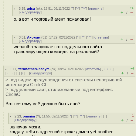
+1
3.35
,
arisu
(
ok
), 12:51, 02/11/2022 [
^
] [
^^
] [
^^^
] [
ответить
]
+
–
[
к модератору
]
/
о, а вот и торговый агент пожаловал!
3.51
,
Аноним
(
51
), 17:29, 02/11/2022 [
^
] [
^^
] [
^^^
] [
ответить
]
+
–
/
[
к модератору
]
webauthn защищает от поддельного сайта
транслирующего команды на реальный?
+6
1.11
,
YetAnotherOnanym
(
ok
), 09:57, 02/11/2022 [
ответить
] [
﹢﹢﹢
]
+
–
[
· · ·
]
[
↓
] [
↑
] [
к модератору
]
/
> под видом предупреждения от системы непрерывной
интеграции CircleCI
> поддельный сайт, стилизованный под интерфейс
CircleCI
Вот поэтому всё должно быть своё.
–1
2.23
,
onanim
(
?
), 11:55, 02/11/2022 [
^
] [
^^
] [
^^^
] [
ответить
]
[
↓
]
+
–
[
к модератору
]
/
включая мозги.
когда у тебя в адресной строке домен yet-another-