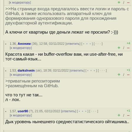
+
–
[
к модератору
]
/
>>На странице входа предлагалось ввести логин и пароль с
GitHub, а также использовать аппаратный ключ для
формирования одноразового пароля для прохождения
двухфакторной аутентификации.
А ключи от квартиры где деньги лежат не просили? :-)))
+4
1.36
,
Аноним
(
36
), 12:58, 02/11/2022 [
ответить
] [
﹢﹢﹢
] [
· · ·
]
+
–
[
к модератору
]
/
Красота какая - ни buffer-overflow вам, ни use-after-free, ни
тот-самый-язык...
+1
1.53
,
darkshvein
(
ok
), 18:39, 02/11/2022 [
ответить
] [
﹢﹢﹢
] [
· · ·
]
+
–
[
к модератору
]
/
>приватным репозиториям
>размещённым на GitHub.
что то тут не так...
л - лох.
+1
1.57
,
user90
(
?
), 21:05, 02/11/2022 [
ответить
] [
﹢﹢﹢
] [
· · ·
]
+
–
[
к модератору
]
/
Дык уровень нынешнего среднестатистического ойтишника..