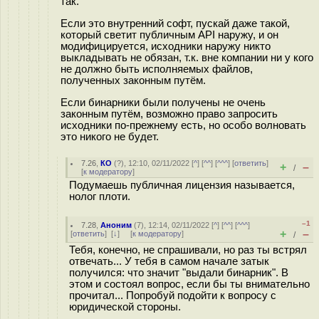
так.
Если это внутренний софт, пускай даже такой,
который светит публичным API наружу, и он
модифицируется, исходники наружу никто
выкладывать не обязан, т.к. вне компании ни у кого
не должно быть исполняемых файлов,
полученных законным путём.
Если бинарники были получены не очень
законным путём, возможно право запросить
исходники по-прежнему есть, но особо волновать
это никого не будет.
7.26
,
КО
(
?
), 12:10, 02/11/2022 [
^
] [
^^
] [
^^^
] [
ответить
]
+
–
/
[
к модератору
]
Подумаешь публичная лицензия называется,
нолог плоти.
–1
7.28
,
Аноним
(
7
), 12:14, 02/11/2022 [
^
] [
^^
] [
^^^
]
+
–
[
ответить
]
[
↓
] [
к модератору
]
/
Тебя, конечно, не спрашивали, но раз ты встрял
отвечать... У тебя в самом начале затык
получился: что значит "выдали бинарник". В
этом и состоял вопрос, если бы ты внимательно
прочитал... Попробуй подойти к вопросу с
юридической стороны.