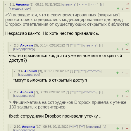
–2
1.1
,
Аноним
(
1
), 08:13, 02/11/2022 [
ответить
] [
﹢﹢﹢
] [
· · ·
]
[
↓
]
+
–
[
к модератору
]
/
>Утверждается, что в скомпрометированных [закрытых]
репозиториях содержались модифицированные для нужд
Dropbox ответвления от существующих открытых библиотек
Некрасиво как-то. Но хоть честно признались.
+7
2.3
,
Аноним
(
3
), 08:14, 02/11/2022 [
^
] [
^^
] [
^^^
] [
ответить
]
[
↓
]
+
–
[
к модератору
]
/
честно признались когда это уже выложили в открытый
доступ?)
3.4
,
Аноним
(
3
), 08:17, 02/11/2022 [
^
] [
^^
] [
^^^
] [
ответить
]
+
–
/
[
к модератору
]
*могут выложить в открытый доступ
+3
2.7
,
Аноним
(
7
), 08:39, 02/11/2022 [
^
] [
^^
] [
^^^
] [
ответить
]
[
↑
]
+
–
[
к модератору
]
/
> Фишинг-атака на сотрудников Dropbox привела к утечке
130 закрытых репозиториев
fixed: сотрудники Dropbox произвели утечку ...
2.10
,
Аноним
(
10
), 09:56, 02/11/2022 [
^
] [
^^
] [
^^^
] [
ответить
]
[
↓
]
+
–
/
[
к модератору
]