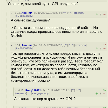
Уточните, они какой пункт GPL нарушили?
3.12
,
Аноним
(
7
), 10:23, 02/11/2022 [
^
] [
^^
] [
^^^
] [
ответить
]
+
–
/
[
к модератору
]
А сам-то как думаешь?
> Ссылка из письма вела на поддельный сайт ... На
странице входа предлагалось ввести логин и пароль с
GitHub
–6
3.14
,
Аноним
(
14
), 10:25, 02/11/2022 [
^
] [
^^
] [
^^^
] [
ответить
]
+
–
[
к модератору
]
/
Тот, где говорится, что нужно предоставлять доступ к
модифицированным исходникам. Я потому и не лезу в
опенсурц, что это полнейший развод. Тебе говорят мол
коммунизм, от каждого по способности, каждому по
потребности. А на деле это тебе вечный бесплатный
бета-тест кривого линуха, а им миллиарды за
бесплатное использование твоих наработок в
коммерческих проектах.
+1
4.15
,
iPony129412
(
?
), 10:45, 02/11/2022 [
^
] [
^^
] [
^^^
]
+
–
[
ответить
]
[
к модератору
]
/
А с каких это пор открытое == GPL ?
+3