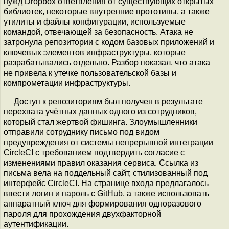
нужд Dropbox ответвления от существующих открытых
библиотек, некоторые внутренние прототипы, а также
утилиты и файлы конфигурации, используемые
командой, отвечающей за безопасность. Атака не
затронула репозитории с кодом базовых приложений и
ключевых элементов инфраструктуры, которые
разрабатывались отдельно. Разбор показал, что атака
не привела к утечке пользовательской базы и
компрометации инфраструктуры.
Доступ к репозиториям был получен в результате
перехвата учётных данных одного из сотрудников,
который стал жертвой фишинга. Злоумышленники
отправили сотруднику письмо под видом
предупреждения от системы непрерывной интеграции
CircleCI с требованием подтвердить согласие с
изменениями правил оказания сервиса. Ссылка из
письма вела на поддельный сайт, стилизованный под
интерфейс CircleCI. На странице входа предлагалось
ввести логин и пароль с GitHub, а также использовать
аппаратный ключ для формирования одноразового
пароля для прохождения двухфакторной
аутентификации.