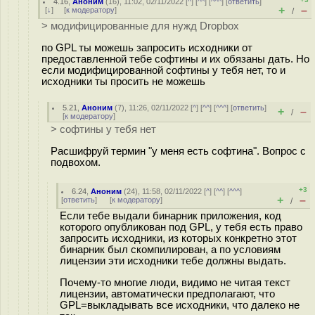
4.16
,
Аноним
(
16
), 11:02, 02/11/2022 [
^
] [
^^
] [
^^^
] [
ответить
]
+
–
[
↓
] [
к модератору
]
/
> модифицированные для нужд Dropbox
по GPL ты можешь запросить исходники от
предоставленной тебе софтины и их обязаны дать. Но
если модифицированной софтины у тебя нет, то и
исходники ты просить не можешь
5.21
,
Аноним
(
7
), 11:26, 02/11/2022 [
^
] [
^^
] [
^^^
] [
ответить
]
+
–
/
[
к модератору
]
> софтины у тебя нет
Расшифруй термин "у меня есть софтина". Вопрос с
подвохом.
+3
6.24
,
Аноним
(
24
), 11:58, 02/11/2022 [
^
] [
^^
] [
^^^
]
+
–
[
ответить
]
[
к модератору
]
/
Если тебе выдали бинарник приложения, код
которого опубликован под GPL, у тебя есть право
запросить исходники, из которых конкретно этот
бинарник был скомпилирован, а по условиям
лицензии эти исходники тебе должны выдать.
Почему-то многие люди, видимо не читая текст
лицензии, автоматически предполагают, что
GPL=выкладывать все исходники, что далеко не