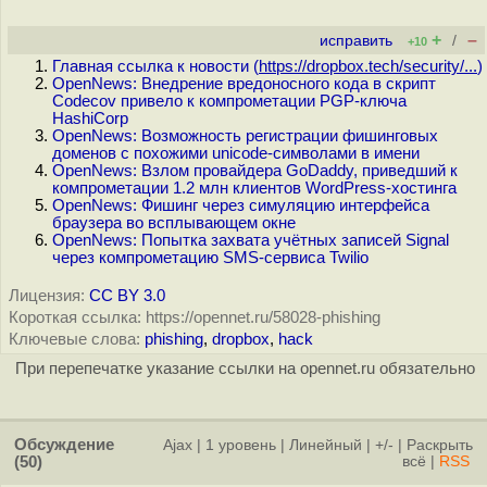
+
–
исправить
/
+10
Главная ссылка к новости (
https://dropbox.tech/security/...
)
OpenNews: Внедрение вредоносного кода в скрипт
Codecov привело к компрометации PGP-ключа
HashiCorp
OpenNews: Возможность регистрации фишинговых
доменов с похожими unicode-символами в имени
OpenNews: Взлом провайдера GoDaddy, приведший к
компрометации 1.2 млн клиентов WordPress-хостинга
OpenNews: Фишинг через симуляцию интерфейса
браузера во всплывающем окне
OpenNews: Попытка захвата учётных записей Signal
через компрометацию SMS-сервиса Twilio
Лицензия:
CC BY 3.0
Короткая ссылка: https://opennet.ru/58028-phishing
Ключевые слова:
phishing
,
dropbox
,
hack
При перепечатке указание ссылки на opennet.ru обязательно
Обсуждение
Ajax
|
1 уровень
|
Линейный
|
+/-
|
Раскрыть
(50)
всё
|
RSS