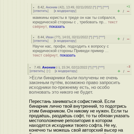
+1
8.42
,
Аноним
(
42
), 13:49, 02/11/2022 [
^
] [
^^
] [
^^^
]
+
–
[
ответить
]
[
к модератору
]
/
мамкины юристы в треде он как ты собрался,
юридической стороны с , требовать пр...
текст
свёрнут,
показать
8.44
,
Иван
(
??
), 14:01, 02/11/2022 [
^
] [
^^
] [
^^^
]
+
–
/
[
ответить
]
[
к модератору
]
Научи нас, профи, подходить к вопросу с
юридической стороны Приведи пример ...
текст свёрнут,
показать
–3
7.49
,
Аноним
(
-
), 15:34, 02/11/2022 [
^
] [
^^
] [
^^^
]
+
–
[
ответить
]
[
↑
] [
к модератору
]
/
>Если бинарники были получены не очень
законным путём, возможно право запросить
исходники по-прежнему есть, но особо
волновать это никого не будет.
Перестань заниматься софистикой. Если
бинарник лично твой внутренний, то подотрись
этим бинарником. Он никому не нужен. Если ты
продаёшь, раздаёшь софт, то ты обязан указать
местоположение репозитория в котором
находятся исходники твоего софта. Не ну,
конечно ты можешь свой авторский высер на