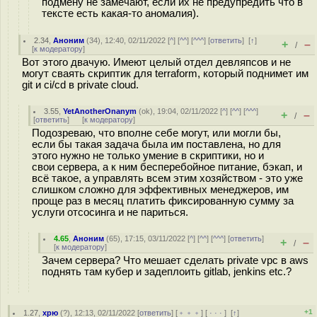
подмену не замечают, если их не предупредить что в
тексте есть какая-то аномалия).
2.34
,
Аноним
(
34
), 12:40, 02/11/2022 [
^
] [
^^
] [
^^^
] [
ответить
]
[
↑
]
+
–
/
[
к модератору
]
Вот этого двачую. Имеют целый отдел девляпсов и не
могут сваять скриптик для terraform, который поднимет им
git и ci/cd в private cloud.
3.55
,
YetAnotherOnanym
(
ok
), 19:04, 02/11/2022 [
^
] [
^^
] [
^^^
]
+
–
/
[
ответить
]
[
к модератору
]
Подозреваю, что вполне себе могут, или могли бы,
если бы такая задача была им поставлена, но для
этого нужно не только умение в скриптики, но и
свои сервера, а к ним бесперебойное питание, бэкап, и
всё такое, а управлять всем этим хозяйством - это уже
слишком сложно для эффективных менеджеров, им
проще раз в месяц платить фиксированную сумму за
услуги отсосинга и не париться.
4.65
,
Аноним
(
65
), 17:15, 03/11/2022 [
^
] [
^^
] [
^^^
] [
ответить
]
+
–
/
[
к модератору
]
Зачем сервера? Что мешает сделать private vpc в aws
поднять там кубер и задеплоить gitlab, jenkins etc.?
+1
1.27
,
хрю
(
?
), 12:13, 02/11/2022 [
ответить
] [
﹢﹢﹢
] [
· · ·
]
[
↑
]