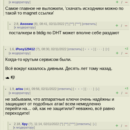
+
–
[
к модератору
]
/
Самое главное не выложили, 'скачать исходники можно по
такой то magnet ссылки'
2.8
,
Аноним
(
8
), 08:41, 02/11/2022 [
^
] [
^^
] [
^^^
] [
ответить
]
+
–
/
[
к модератору
]
посталкери в btdig по DHT может вполне себе раздают
+2
1.6
,
iPony129412
(
?
), 08:30, 02/11/2022 [
ответить
] [
﹢﹢﹢
] [
· · ·
]
[
↑
]
+
–
[
к модератору
]
/
Когда-то крутым сервисом были.
Всё вокруг казалось дивным. Десять лет тому назад.
🐢 🎼
+3
1.9
,
arisu
(
ok
), 09:56, 02/11/2022 [
ответить
] [
﹢﹢﹢
] [
· · ·
]
[
↓
]
+
–
[
к модератору
]
/
не забываем, что аппаратные ключи очень надёжны и
защищают от подобных атак! всем немедленно
перейти на… ой, как не защитили? неважно, всё равно
переходите!
2.18
,
Хру
(
?
), 11:14, 02/11/2022 [
^
] [
^^
] [
^^^
] [
ответить
]
[
↓
]
+
–
/
[
к модератору
]