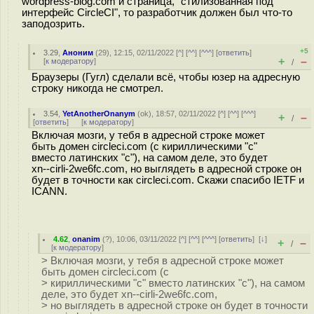
wordpress-blog.com и страница, "стилизованная под
интерфейс CircleCI", то разработчик должен был что-то
заподозрить.
+5
3.29
,
Аноним
(
29
), 12:15, 02/11/2022 [
^
] [
^^
] [
^^^
] [
ответить
]
+
–
[
к модератору
]
/
Браузеры (Гугл) сделали всё, чтобы юзер на адресную
строку никогда не смотрел.
3.54
,
YetAnotherOnanym
(
ok
), 18:57, 02/11/2022 [
^
] [
^^
] [
^^^
]
+
–
/
[
ответить
]
[
к модератору
]
Включая мозги, у тебя в адресной строке может
быть домен сirсleсi.com (с кириллическими "с"
вместо латинских "c"), на самом деле, это будет
xn--cirli-2we6fc.com, но выглядеть в адресной строке он
будет в точности как сirсleсi.com. Скажи спасибо IETF и
ICANN.
4.62
,
onanim
(
?
), 10:06, 03/11/2022 [
^
] [
^^
] [
^^^
] [
ответить
]
[
↓
]
+
–
/
[
к модератору
]
> Включая мозги, у тебя в адресной строке может
быть домен сirсleсi.com (с
> кириллическими "с" вместо латинских "c"), на самом
деле, это будет xn--cirli-2we6fc.com,
> но выглядеть в адресной строке он будет в точности