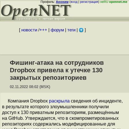
Профиль:
Аноним
(
вход
|
регистрация
)
неRU
opennet.me
[
новости
/
+++
|
форум
|
теги
|
]
Фишинг-атака на сотрудников
Dropbox привела к утечке 130
закрытых репозиториев
02.11.2022 08:02 (MSK)
Компания Dropbox
раскрыла
сведения об инциденте,
в результате которого злоумышленники получили
доступ к 130 приватным репозиториям, размещённым
на GitHub. Утверждается, что в скомпрометированных
репозиториях содержались модифицированные для