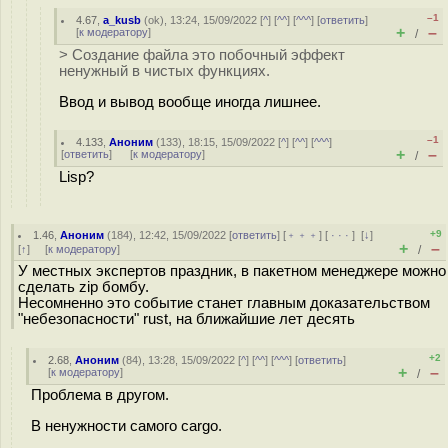
–1
4.67
,
a_kusb
(
ok
), 13:24, 15/09/2022 [
^
] [
^^
] [
^^^
] [
ответить
]
+
–
[
к модератору
]
/
> Создание файла это побочный эффект
ненужный в чистых функциях.
Ввод и вывод вообще иногда лишнее.
–1
4.133
,
Аноним
(
133
), 18:15, 15/09/2022 [
^
] [
^^
] [
^^^
]
+
–
[
ответить
]
[
к модератору
]
/
Lisp?
+9
1.46
,
Аноним
(
184
), 12:42, 15/09/2022 [
ответить
] [
﹢﹢﹢
] [
· · ·
]
[
↓
]
+
–
[
↑
] [
к модератору
]
/
У местных экспертов праздник, в пакетном менеджере можно
сделать zip бомбу.
Несомненно это событие станет главным доказательством
"небезопасности" rust, на ближайшие лет десять
+2
2.68
,
Аноним
(
84
), 13:28, 15/09/2022 [
^
] [
^^
] [
^^^
] [
ответить
]
+
–
[
к модератору
]
/
Проблема в другом.
В ненужности самого cargo.