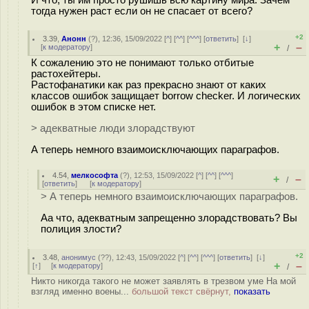
И что, ты им просто рушишь всю картину мира. Зачем
тогда нужен раст если он не спасает от всего?
+2
3.39
,
Анонн
(
?
), 12:36, 15/09/2022 [
^
] [
^^
] [
^^^
] [
ответить
]
[
↓
]
+
–
[
к модератору
]
/
К сожалению это не понимают только отбитые
растохейтеры.
Растофанатики как раз прекрасно знают от каких
классов ошибок защищает borrow checker. И логических
ошибок в этом списке нет.
> адекватные люди злорадствуют
А теперь немного взаимоисключающих параграфов.
4.54
,
мелкософта
(
?
), 12:53, 15/09/2022 [
^
] [
^^
] [
^^^
]
+
–
/
[
ответить
]
[
к модератору
]
> А теперь немного взаимоисключающих параграфов.
Аа что, адекватным запрещенно злорадствовать? Вы
полиция злости?
+2
3.48
,
анонимус
(
??
), 12:43, 15/09/2022 [
^
] [
^^
] [
^^^
] [
ответить
]
[
↓
]
+
–
[
↑
] [
к модератору
]
/
Никто никогда такого не может заявлять в трезвом уме На мой
взгляд именно воены...
большой текст свёрнут,
показать