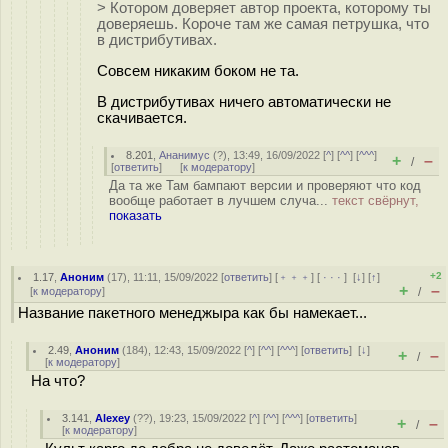
> Котором доверяет автор проекта, которому ты
доверяешь. Короче там же самая петрушка, что
в дистрибутивах.
Совсем никаким боком не та.
В дистрибутивах ничего автоматически не
скачивается.
8.201
,
Ананимус
(
?
), 13:49, 16/09/2022 [
^
] [
^^
] [
^^^
]
+
–
/
[
ответить
]
[
к модератору
]
Да та же Там бампают версии и проверяют что код
вообще работает в лучшем случа...
текст свёрнут,
показать
+2
1.17
,
Аноним
(
17
), 11:11, 15/09/2022 [
ответить
] [
﹢﹢﹢
] [
· · ·
]
[
↓
] [
↑
]
+
–
[
к модератору
]
/
Название пакетного менеджыра как бы намекает...
2.49
,
Аноним
(
184
), 12:43, 15/09/2022 [
^
] [
^^
] [
^^^
] [
ответить
]
[
↓
]
+
–
/
[
к модератору
]
На что?
3.141
,
Alexey
(
??
), 19:23, 15/09/2022 [
^
] [
^^
] [
^^^
] [
ответить
]
+
–
/
[
к модератору
]