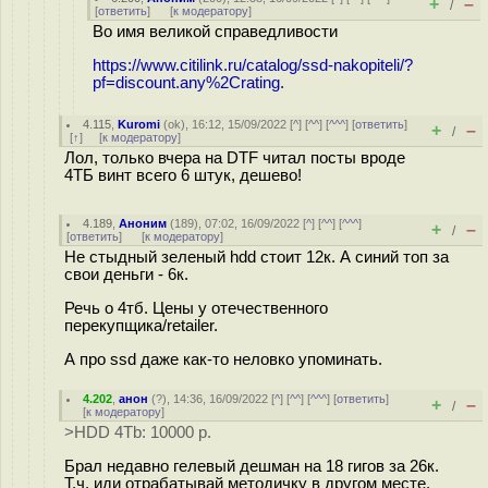
+
–
/
[
ответить
]
[
к модератору
]
Во имя великой справедливости
https://www.citilink.ru/catalog/ssd-nakopiteli/?
pf=discount.any%2Crating.
4.115
,
Kuromi
(
ok
), 16:12, 15/09/2022 [
^
] [
^^
] [
^^^
] [
ответить
]
+
–
/
[
↑
] [
к модератору
]
Лол, только вчера на DTF читал посты вроде
4ТБ винт всего 6 штук, дешево!
4.189
,
Аноним
(
189
), 07:02, 16/09/2022 [
^
] [
^^
] [
^^^
]
+
–
/
[
ответить
]
[
к модератору
]
Не стыдный зеленый hdd стоит 12к. А синий топ за
свои деньги - 6к.
Речь о 4тб. Цены у отечественного
перекупщика/retailer.
А про ssd даже как-то неловко упоминать.
4.202
,
анон
(
?
), 14:36, 16/09/2022 [
^
] [
^^
] [
^^^
] [
ответить
]
+
–
/
[
к модератору
]
>HDD 4Tb: 10000 р.
Брал недавно гелевый дешман на 18 гигов за 26к.
Т.ч. иди отрабатывай методичку в другом месте,