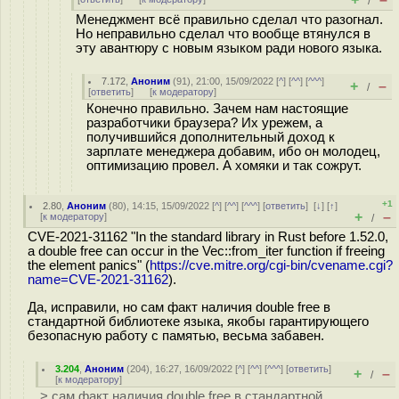
/
Менеджмент всё правильно сделал что разогнал.
Но неправильно сделал что вообще втянулся в
эту авантюру с новым языком ради нового языка.
7.172
,
Аноним
(
91
), 21:00, 15/09/2022 [
^
] [
^^
] [
^^^
]
+
–
/
[
ответить
]
[
к модератору
]
Конечно правильно. Зачем нам настоящие
разработчики браузера? Их урежем, а
получившийся дополнительный доход к
зарплате менеджера добавим, ибо он молодец,
оптимизацию провел. А хомяки и так сожрут.
+1
2.80
,
Аноним
(
80
), 14:15, 15/09/2022 [
^
] [
^^
] [
^^^
] [
ответить
]
[
↓
] [
↑
]
+
–
[
к модератору
]
/
CVE-2021-31162 "In the standard library in Rust before 1.52.0,
a double free can occur in the Vec::from_iter function if freeing
the element panics" (
https://cve.mitre.org/cgi-bin/cvename.cgi?
name=CVE-2021-31162
).
Да, исправили, но сам факт наличия double free в
стандартной библиотеке языка, якобы гарантирующего
безопасную работу с памятью, весьма забавен.
3.204
,
Аноним
(
204
), 16:27, 16/09/2022 [
^
] [
^^
] [
^^^
] [
ответить
]
+
–
/
[
к модератору
]
> сам факт наличия double free в стандартной