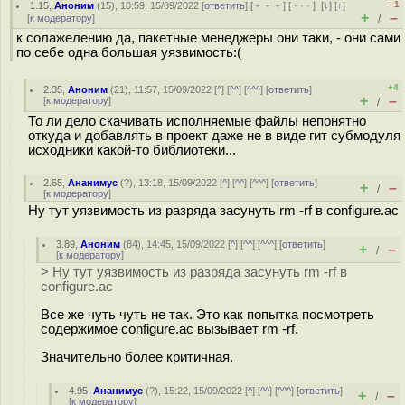
–1
1.15
,
Аноним
(
15
), 10:59, 15/09/2022 [
ответить
] [
﹢﹢﹢
] [
· · ·
]
[
↓
] [
↑
]
+
–
[
к модератору
]
/
к солажелению да, пакетные менеджеры они таки, - они сами
по себе одна большая уязвимость:(
+4
2.35
,
Аноним
(
21
), 11:57, 15/09/2022 [
^
] [
^^
] [
^^^
] [
ответить
]
+
–
[
к модератору
]
/
То ли дело скачивать исполняемые файлы непонятно
откуда и добавлять в проект даже не в виде гит субмодуля
исходники какой-то библиотеки...
2.65
,
Ананимус
(
?
), 13:18, 15/09/2022 [
^
] [
^^
] [
^^^
] [
ответить
]
+
–
/
[
к модератору
]
Ну тут уязвимость из разряда засунуть rm -rf в configure.ac
3.89
,
Аноним
(
84
), 14:45, 15/09/2022 [
^
] [
^^
] [
^^^
] [
ответить
]
+
–
/
[
к модератору
]
> Ну тут уязвимость из разряда засунуть rm -rf в
configure.ac
Все же чуть чуть не так. Это как попытка посмотреть
содержимое configure.ac вызывает rm -rf.
Значительно более критичная.
4.95
,
Ананимус
(
?
), 15:22, 15/09/2022 [
^
] [
^^
] [
^^^
] [
ответить
]
+
–
/
[
к модератору
]