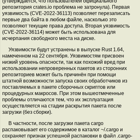
(утверждается, что пользователей официального
репозитория crates.io проблема не затронула). Первая
уязвимость (CVE-2022-36113) позволяет перезаписать
первые два байта в любом файле, насколько это
позволяют текущие права доступа. Вторая уязвимость
(CVE-2022-36114) может быть использована для
исчерпания свободного места на диске.
Уязвимости будут устранены в выпуске Rust 1.64,
намеченном на 22 сентября. Уязвимостям присвоен
низкий уровень опасности, так как похожий вред при
использовании непроверенных пакетов из сторонних
репозиториев может быть причинён при помощи
штатной возможности запуска своих обработчиков из
поставляемых в пакете сборочных скриптов или
процедурных макросов. При этом вышеотмеченные
проблемы отличаются тем, что их эксплуатация
осуществляется на стадии раскрытия пакета после
загрузки (без сборки).
В частности, после загрузки пакета cargo
распаковывает его содержимое в каталог ~/.cargo и
сохраняет признак успешной распаковки в файл .cargo-