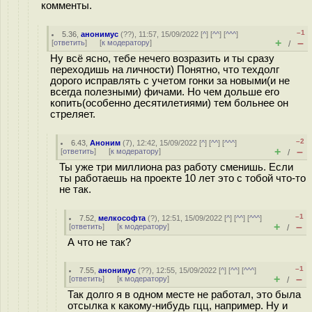
комменты.
–1
5.36
,
анонимус
(
??
), 11:57, 15/09/2022 [
^
] [
^^
] [
^^^
]
+
–
[
ответить
]
[
к модератору
]
/
Ну всё ясно, тебе нечего возразить и ты сразу
переходишь на личности) Понятно, что техдолг
дорого исправлять с учетом гонки за новыми(и не
всегда полезными) фичами. Но чем дольше его
копить(особенно десятилетиями) тем больнее он
стреляет.
–2
6.43
,
Аноним
(
7
), 12:42, 15/09/2022 [
^
] [
^^
] [
^^^
]
+
–
[
ответить
]
[
к модератору
]
/
Ты уже три миллиона раз работу сменишь. Если
ты работаешь на проекте 10 лет это с тобой что-то
не так.
–1
7.52
,
мелкософта
(
?
), 12:51, 15/09/2022 [
^
] [
^^
] [
^^^
]
+
–
[
ответить
]
[
к модератору
]
/
А что не так?
–1
7.55
,
анонимус
(
??
), 12:55, 15/09/2022 [
^
] [
^^
] [
^^^
]
+
–
[
ответить
]
[
к модератору
]
/
Так долго я в одном месте не работал, это была
отсылка к какому-нибудь гцц, например. Ну и