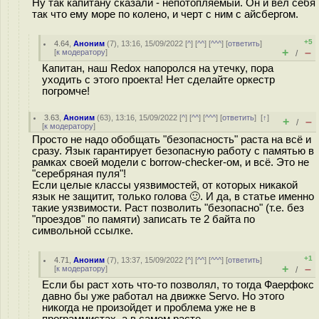
Ну так капитану сказали - непотопляемый. Он и вел себя
так что ему море по колено, и черт с ним с айсбергом.
+5
4.64
,
Аноним
(
7
), 13:16, 15/09/2022 [
^
] [
^^
] [
^^^
] [
ответить
]
+
–
[
к модератору
]
/
Капитан, наш Redox напоролся на утечку, пора
уходить с этого проекта! Нет сделайте оркестр
погромче!
3.63
,
Аноним
(
63
), 13:16, 15/09/2022 [
^
] [
^^
] [
^^^
] [
ответить
]
[
↑
]
+
–
/
[
к модератору
]
Просто не надо обобщать "безопасность" раста на всё и
сразу. Язык гарантирует безопасную работу с памятью в
рамках своей модели с borrow-checker-ом, и всё. Это не
"серебряная пуля"!
Если целые классы уязвимостей, от которых никакой
язык не защитит, только голова 🙂. И да, в статье именно
такие уязвимости. Раст позволить "безопасно" (т.е. без
"проездов" по памяти) записать те 2 байта по
символьной ссылке.
+1
4.71
,
Аноним
(
7
), 13:37, 15/09/2022 [
^
] [
^^
] [
^^^
] [
ответить
]
+
–
[
к модератору
]
/
Если бы раст хоть что-то позволял, то тогда Фаерфокс
давно бы уже работал на движке Servo. Но этого
никогда не произойдет и проблема уже не в