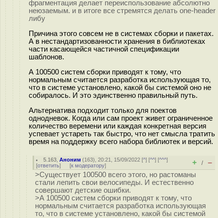
фрагментация делает переиспользование абсолютно
неюзаемым. и в итоге все стремятся делать one-header
либу
Причина этого совсем не в системах сборки и пакетах.
А в нестандартизованности хранения в библиотеках
части касающейся частичной спецификации
шаблонов.
А 100500 систем сборки приводят к тому, что
нормальным считается разработка использующая то,
что в системе установлено, какой бы системой оно не
собиралось. И это эдинственно правильный путь.
Альтернатива подходит только для поектов
однодневок. Когда или сам проект живет ограниченное
количество веремени или каждая конкретная версия
успевает устареть так быстро, что нет смысла тратить
время на поддержку всего набора библиотек и версий.
5.163
,
Аноним
(
163
), 20:21, 15/09/2022 [
^
] [
^^
] [
^^^
]
+
–
/
[
ответить
]
[
к модератору
]
>Существует 100500 всего этого, но растоманы
стали лепить свои велосипеды. И естественно
совершают детские ошибки.
>А 100500 систем сборки приводят к тому, что
нормальным считается разработка использующая
то, что в системе установлено, какой бы системой