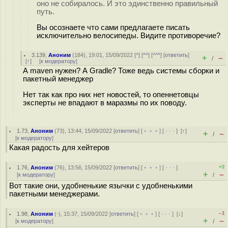
оно не собиралось. И это эдинственно правильный
путь.
Вы осознаете что сами предлагаете писать
исключительно велосипеды. Видите противоречие?
3.139
,
Аноним
(
184
), 19:01, 15/09/2022 [
^
] [
^^
] [
^^^
] [
ответить
]
+
–
/
[
↑
] [
к модератору
]
А maven нужен? А Gradle? Тоже ведь системы сборки и
пакетный менеджер
Нет так как про них нет новостей, то опеннетовцы
эксперты не впадают в маразмы по их поводу.
1.73
,
Аноним
(
73
), 13:44, 15/09/2022 [
ответить
] [
﹢﹢﹢
] [
· · ·
]
[
↑
]
+
–
/
[
к модератору
]
Какая радость для хейтеров
+2
1.76
,
Аноним
(
76
), 13:56, 15/09/2022 [
ответить
] [
﹢﹢﹢
] [
· · ·
]
+
–
[
к модератору
]
/
Вот такие они, удобненькие язычки с удобненькими
пакетными менеджерами.
–1
1.98
,
Аноним
(
-
), 15:37, 15/09/2022 [
ответить
] [
﹢﹢﹢
] [
· · ·
]
[
↓
]
+
–
[
к модератору
]
/