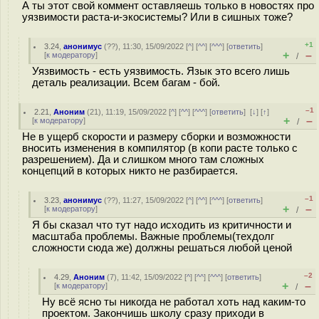
А ты этот свой коммент оставляешь только в новостях про
уязвимости раста-и-экосистемы? Или в сишных тоже?
+1
3.24
,
анонимус
(
??
), 11:30, 15/09/2022 [
^
] [
^^
] [
^^^
] [
ответить
]
+
–
[
к модератору
]
/
Уязвимость - есть уязвимость. Язык это всего лишь
деталь реализации. Всем багам - бой.
–1
2.21
,
Аноним
(
21
), 11:19, 15/09/2022 [
^
] [
^^
] [
^^^
] [
ответить
]
[
↓
] [
↑
]
+
–
[
к модератору
]
/
Не в ущерб скорости и размеру сборки и возможности
вносить изменения в компилятор (в копи расте только с
разрешением). Да и слишком много там сложных
концепций в которых никто не разбирается.
–1
3.23
,
анонимус
(
??
), 11:27, 15/09/2022 [
^
] [
^^
] [
^^^
] [
ответить
]
+
–
[
к модератору
]
/
Я бы сказал что тут надо исходить из критичности и
масштаба проблемы. Важные проблемы(техдолг
сложности сюда же) должны решаться любой ценой
–2
4.29
,
Аноним
(
7
), 11:42, 15/09/2022 [
^
] [
^^
] [
^^^
] [
ответить
]
+
–
[
к модератору
]
/
Ну всё ясно ты никогда не работал хоть над каким-то
проектом. Закончишь школу сразу приходи в