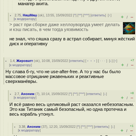
манагер акита.
2.75
,
НяшМяш
(
ok
), 13:55, 15/09/2022 [
^
] [
^^
] [
^^^
] [
ответить
]
[
↑
]
+
–
/
[
к модератору
]
> раст при сборке даже хеллоуворлда умеет делать
и кэш писать, в чем тогда уязвимость
не знал, что сяшка сразу в астрал собирает, минуя жёсткий
диск и оперативку
+7
1.4
,
Жироватт
(
ok
), 10:08, 15/09/2022 [
ответить
] [
﹢﹢﹢
] [
· · ·
]
[
↓
] [
↑
]
+
–
[
к модератору
]
/
Ну слава б-гу, что не use-after-free. А то у нас бы было
массовое отрицание ржавеньких и реактивные
сверхманёвры.
+8
2.7
,
Аноним
(
7
), 10:14, 15/09/2022 [
^
] [
^^
] [
^^^
] [
ответить
]
[
↓
]
+
–
[
к модератору
]
/
И всё равно весь целиковый раст оказался небезопасным.
Это как Титаник самый безопасный, но одна протечка и
весь корабль утонул.
+1
3.38
,
Аноним
(
37
), 12:20, 15/09/2022 [
^
] [
^^
] [
^^^
] [
ответить
]
[
↓
]
+
–
[
к модератору
]
/