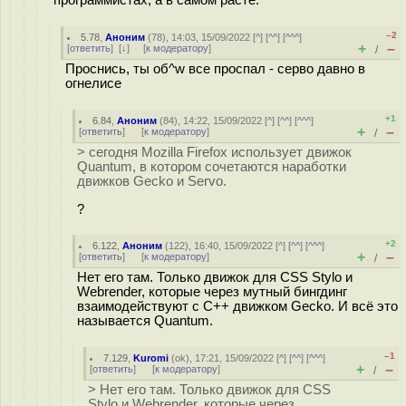
программистах, а в самом расте.
–2
5.78
,
Аноним
(
78
), 14:03, 15/09/2022 [
^
] [
^^
] [
^^^
]
+
–
[
ответить
]
[
↓
] [
к модератору
]
/
Проснись, ты об^w все проспал - серво давно в
огнелисе
+1
6.84
,
Аноним
(
84
), 14:22, 15/09/2022 [
^
] [
^^
] [
^^^
]
+
–
[
ответить
]
[
к модератору
]
/
> сегодня Mozilla Firefox использует движок
Quantum, в котором сочетаются наработки
движков Gecko и Servo.
?
+2
6.122
,
Аноним
(
122
), 16:40, 15/09/2022 [
^
] [
^^
] [
^^^
]
+
–
[
ответить
]
[
к модератору
]
/
Нет его там. Только движок для CSS Stylo и
Webrender, которые через мутный бингдинг
взаимодействуют с C++ движком Gecko. И всё это
называется Quantum.
–1
7.129
,
Kuromi
(
ok
), 17:21, 15/09/2022 [
^
] [
^^
] [
^^^
]
+
–
[
ответить
]
[
к модератору
]
/
> Нет его там. Только движок для CSS
Stylo и Webrender, которые через