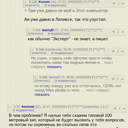
6.128
,
Kuromi
(
ok
), 17:17, 15/09/2022 [
^
] [
^^
] [
^^^
]
+
–
/
[
ответить
]
[
к модератору
]
> Там уже давно не мой а Этот компьютер
Ая уже давно в Ляликсе, так что упустил.
7.131
,
dannyD
(
?
), 17:59, 15/09/2022 [
^
] [
^^
] [
^^^
]
+
–
/
[
ответить
]
[
к модератору
]
как обычно "Эксперт" - не знает, а пишет.
8.168
,
Kuromi
(
ok
), 20:45, 15/09/2022 [
^
] [
^^
] [
^^^
]
+
–
/
[
ответить
]
[
к модератору
]
Но сорян, ставить себе офтопик просто чтобы
посмотреть какие там модные иконки и...
текст
свёрнут,
показать
9.188
,
dannyD
(
?
), 06:55, 16/09/2022 [
^
] [
^^
] [
^^^
]
+
–
/
[
ответить
]
[
к модератору
]
по етому поводу уже все оттоптались, СЕМЬ лет
назад https pikabu ru story ...
текст свёрнут,
показать
2.37
,
Аноним
(
37
), 12:17, 15/09/2022 [
^
] [
^^
] [
^^^
] [
ответить
]
[
↓
] [
↑
]
+
–
/
[
к модератору
]
В чем проблема? Я налью тебе скажем типовой 100
метровый зип, который не будет вызвать у тебя вопросов,
но потом ты охренеешь во сколько гигов это