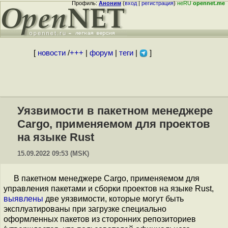
Профиль:
Аноним
(
вход
|
регистрация
)
неRU
opennet.me
[
новости
/
+++
|
форум
|
теги
|
]
Уязвимости в пакетном менеджере
Cargo, применяемом для проектов
на языке Rust
15.09.2022 09:53 (MSK)
В пакетном менеджере Cargo, применяемом для
управления пакетами и сборки проектов на языке Rust,
выявлены
две уязвимости, которые могут быть
эксплуатированы при загрузке специально
оформленных пакетов из сторонних репозиториев