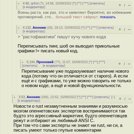
4.90
,
qrKot
(
?
), 14:56, 15/09/2022 [
^
] [
^^
] [
^^^
] [
ответить
]
+
–
/
[
к модератору
]
Воены раста, как раз, это и заявляют Вероятно, во избежание
противоречий, сто...
большой текст свёрнут,
показать
4.132
,
Аноним
(
20
), 18:13, 15/09/2022 [
^
] [
^^
] [
^^^
] [
ответить
]
+
–
/
[
к модератору
]
> "растофанатики" пишут кучу нового кода
Переписывать пинг, шоб он выводил прикольные
графики != писать новый код.
5.194
,
Прохожий
(
??
), 11:07, 16/09/2022 [
^
] [
^^
] [
^^^
]
+
–
/
[
ответить
]
[
к модератору
]
Переписывание уже подразумевает наличие нового
кода (потому что он отличается от старого). А если
ещё и с графиками, то уже можно говорить не только
о новом коде, а ещё и новой функциональности.
3.53
,
Аноним
(
184
), 12:52, 15/09/2022 [
^
] [
^^
] [
^^^
] [
ответить
]
[
↑
]
+
–
/
[
к модератору
]
Новости о rust незамутненным знаниями и разумносью
мозгом опеннетовских экспертов воспринимаются так
будто это агрессивный маркетинг, будто опеннетовцев
режут и отбирают их любимый ANSI C.
При том что сами эксперты не знают ни rust, ни си, а
писать умеют только глупые комментарии