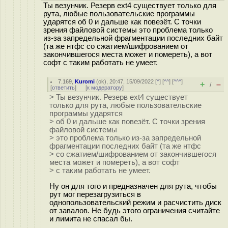
Ты везунчик. Резерв ext4 существует только для
рута, любые пользовательские программы
ударятся об 0 и дальше как повезёт. С точки
зрения файловой системы это проблема только
из-за запредельной фрагментации последних байт
(та же нтфс со сжатием/шифрованием от
закончившегося места может и помереть), а вот
софт с таким работать не умеет.
7.169
,
Kuromi
(
ok
), 20:47, 15/09/2022 [
^
] [
^^
] [
^^^
]
+
–
/
[
ответить
]
[
к модератору
]
> Ты везунчик. Резерв ext4 существует
только для рута, любые пользовательские
программы ударятся
> об 0 и дальше как повезёт. С точки зрения
файловой системы
> это проблема только из-за запредельной
фрагментации последних байт (та же нтфс
> со сжатием/шифрованием от закончившегося
места может и помереть), а вот софт
> с таким работать не умеет.
Ну он для того и предназначен для рута, чтобы
рут мог перезагрузиться в
однопользовательский режим и расчистить диск
от завалов. Не будь этого ограничения считайте
и лимита не спасал бы.