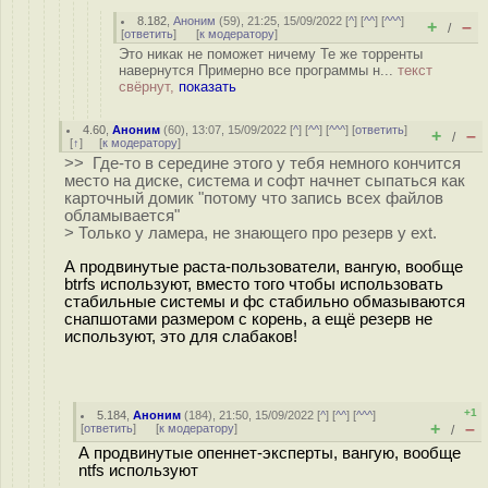
8.182
,
Аноним
(
59
), 21:25, 15/09/2022 [
^
] [
^^
] [
^^^
]
+
–
/
[
ответить
]
[
к модератору
]
Это никак не поможет ничему Те же торренты
навернутся Примерно все программы н...
текст
свёрнут,
показать
4.60
,
Аноним
(
60
), 13:07, 15/09/2022 [
^
] [
^^
] [
^^^
] [
ответить
]
+
–
/
[
↑
] [
к модератору
]
>> Где-то в середине этого у тебя немного кончится
место на диске, система и софт начнет сыпаться как
карточный домик "потому что запись всех файлов
обламывается"
> Только у ламера, не знающего про резерв у ext.
А продвинутые раста-пользователи, вангую, вообще
btrfs используют, вместо того чтобы использовать
стабильные системы и фс стабильно обмазываются
снапшотами размером с корень, а ещё резерв не
используют, это для слабаков!
+1
5.184
,
Аноним
(
184
), 21:50, 15/09/2022 [
^
] [
^^
] [
^^^
]
+
–
[
ответить
]
[
к модератору
]
/
А продвинутые опеннет-эксперты, вангую, вообще
ntfs используют