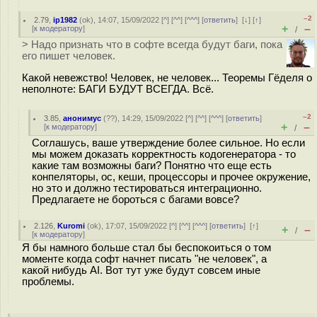
–2
2.79
,
ip1982
(
ok
), 14:07, 15/09/2022 [
^
] [
^^
] [
^^^
] [
ответить
]
[
↓
] [
↑
]
+
–
[
к модератору
]
/
> Надо признать что в софте всегда будут баги, пока
его пишет человек.
Какой невежство! Человек, не человек... Теоремы Гёделя о
неполноте: БАГИ БУДУТ ВСЕГДА. Всё.
–2
3.85
,
анонимус
(
??
), 14:29, 15/09/2022 [
^
] [
^^
] [
^^^
] [
ответить
]
+
–
[
к модератору
]
/
Соглашусь, ваше утверждение более сильное. Но если
мы можем доказать корректность кодогенератора - то
какие там возможны баги? Понятно что еще есть
конпеляторы, ос, кеши, процессоры и прочее окружение,
но это и должно тестироваться интеграционно.
Предлагаете не бороться с багами вовсе?
2.126
,
Kuromi
(
ok
), 17:07, 15/09/2022 [
^
] [
^^
] [
^^^
] [
ответить
]
[
↑
]
+
–
/
[
к модератору
]
Я бы намного больше стал бы беспокоиться о том
моменте когда софт начнет писать "не человек", а
какой нибудь AI. Вот тут уже будут совсем иные
проблемы.