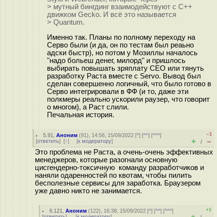
> мутный бингдинг взаимодействуют с C++
движком Gecko. И всё это называется
> Quantum.
Именно так. Планы по полному переходу на
Серво были (и да, он по тестам был реаьно
адски быстр), но потом у Мозиллы началось
"надо больеш денег, милорд" и пришлось
выбирать повышать зряплату CEO или тянуть
разработку Раста вместе с Servo. Вывод был
сделан совершенно логичный, что было готово в
Серво интегрировали в ФФ (и то, даже эти
полкмеры реально ускорили раузер, что говорит
о многом), а Раст слили.
Печальная история.
–1
5.91
,
Аноним
(
91
), 14:58, 15/09/2022 [
^
] [
^^
] [
^^^
]
+
–
[
ответить
]
[
↑
] [
к модератору
]
/
Это проблема не Раста, а очень-очень эффективных
менеджеров, которые разогнали основную
цисгендерно-токсичную команду разработчиков и
наняли одаренностей по квотам, чтобы пилить
бесполезные сервисы для заработка. Браузером
уже давно никто не занимается.
+1
6.121
,
Аноним
(
122
), 16:38, 15/09/2022 [
^
] [
^^
] [
^^^
]
+
–
[
ответить
]
[
к модератору
]