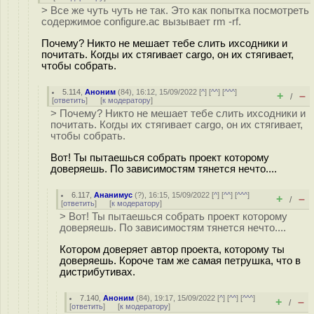
> Все же чуть чуть не так. Это как попытка посмотреть
содержимое configure.ac вызывает rm -rf.
Почему? Никто не мешает тебе слить ихсодники и
почитать. Когды их стягивает cargo, он их стягивает,
чтобы собрать.
5.114
,
Аноним
(
84
), 16:12, 15/09/2022 [
^
] [
^^
] [
^^^
]
+
–
/
[
ответить
]
[
к модератору
]
> Почему? Никто не мешает тебе слить ихсодники и
почитать. Когды их стягивает cargo, он их стягивает,
чтобы собрать.
Вот! Ты пытаешься собрать проект которому
доверяешь. По зависимостям тянется нечто....
6.117
,
Ананимус
(
?
), 16:15, 15/09/2022 [
^
] [
^^
] [
^^^
]
+
–
/
[
ответить
]
[
к модератору
]
> Вот! Ты пытаешься собрать проект которому
доверяешь. По зависимостям тянется нечто....
Котором доверяет автор проекта, которому ты
доверяешь. Короче там же самая петрушка, что в
дистрибутивах.
7.140
,
Аноним
(
84
), 19:17, 15/09/2022 [
^
] [
^^
] [
^^^
]
+
–
/
[
ответить
]
[
к модератору
]