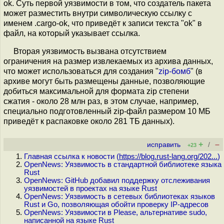
ok. Суть первой уязвимости в том, что создатель пакета
может разместить внутри символическую ссылку с
именем .cargo-ok, что приведёт к записи текста "ok" в
файл, на который указывает ссылка.
Вторая уязвимость вызвана отсутствием
ограничения на размер извлекаемых из архива данных,
что может использоваться для создания "
zip-бомб
" (в
архиве могут быть размещены данные, позволяющие
добиться максимальной для формата zip степени
сжатия - около 28 млн раз, в этом случае, например,
специально подготовленный zip-файл размером 10 МБ
приведёт к распаковке около 281 ТБ данных).
+
–
исправить
/
+23
Главная ссылка к новости (
https://blog.rust-lang.org/202...
)
OpenNews: Уязвимость в стандартной библиотеке языка
Rust
OpenNews: GitHub добавил поддержку отслеживания
уязвимостей в проектах на языке Rust
OpenNews: Уязвимость в сетевых библиотеках языков
Rust и Go, позволяющая обойти проверку IP-адресов
OpenNews: Уязвимости в Please, альтернативе sudo,
написанной на языке Rust