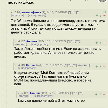
место на диске.
+8
3.81
,
ываыпвфапва
(
?
), 14:16, 15/09/2022 [
^
] [
^^
] [
^^^
]
+
–
[
ответить
]
[
к модератору
]
/
Так Windows больше и не позиционируется, как система
для людей. В идеале юзер должен запустить комп и
отвалить. А она там сама будет диском шуршать и
делать свои дела.
4.107
,
Аноним
(
107
), 16:01, 15/09/2022 [
^
] [
^^
] [
^^^
]
+
–
/
[
ответить
]
[
к модератору
]
Так работает любая техника. Если не использовать -
работает идеально. А человек только энтропию
вносит.
4.113
,
Kuromi
(
ok
), 16:11, 15/09/2022 [
^
] [
^^
] [
^^^
] [
ответить
]
+
–
/
[
к модератору
]
Видели иконку "Мой Компьютер" на рабочем
столе виндовс? Так надо читать буквально,
МОЙ т.е. принадлижащий Виндовс, а вовсе не
ваш.
5.127
,
Аноним
(
127
), 17:15, 15/09/2022 [
^
] [
^^
] [
^^^
]
+
–
/
[
ответить
]
[
к модератору
]
Там уже давно не мой а Этот компьютер