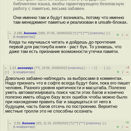
библиотеке языка, якобы гарантирующего безопасную
работу с памятью, весьма забавен.
Они именно там и будут возникать, потому что именно
там менеджмент памятью и реализован в unsafe-блоках.
2.190
,
Аноним
(
189
), 07:05, 16/09/2022 [
^
] [
^^
] [
^^^
] [
ответить
]
[
↑
]
+
–
/
[
к модератору
]
Когда ты научишься читать и дойдешь до прочтения
первой для растонуба книги - раст бук. То узнаешь, что
даже там есть признание возможности утечки памяти.
–2
1.13
,
анонимус
(
??
), 10:56, 15/09/2022 [
ответить
] [
﹢﹢﹢
] [
· · ·
]
[
↓
]
+
–
[
↑
] [
к модератору
]
/
Довольно забавно наблюдать за выбросами в комментах.
Надо признать что в софте всегда будут баги, пока его пишет
человек. Разного уровня критичности и масштаба. Полезно
уметь автоматизировать поиск части этих багов и конечно
полезно иметь общую базу всех ошибок чтобы можно было
при нахождении править баг и защищаться от него в
будущем, часть багов отсечь по построению. Вероятно
местные тролли это не способны осознать
+6
2.20
,
Аноним
(
20
), 11:19, 15/09/2022 [
^
] [
^^
] [
^^^
] [
ответить
]
[
↓
]
+
–
[
к модератору
]
/