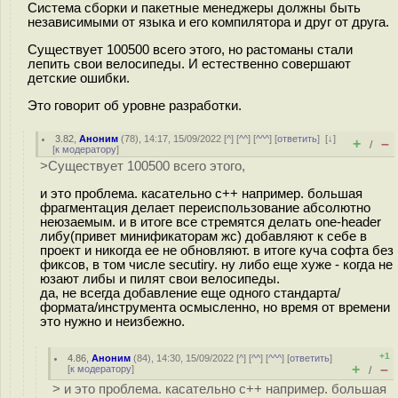
Система сборки и пакетные менеджеры должны быть
независимыми от языка и его компилятора и друг от друга.
Существует 100500 всего этого, но растоманы стали
лепить свои велосипеды. И естественно совершают
детские ошибки.
Это говорит об уровне разработки.
3.82
,
Аноним
(
78
), 14:17, 15/09/2022 [
^
] [
^^
] [
^^^
] [
ответить
]
[
↓
]
+
–
/
[
к модератору
]
>Существует 100500 всего этого,
и это проблема. касательно с++ например. большая
фрагментация делает переиспользование абсолютно
неюзаемым. и в итоге все стремятся делать one-header
либу(привет минификаторам жс) добавляют к себе в
проект и никогда ее не обновляют. в итоге куча софта без
фиксов, в том числе secutiry. ну либо еще хуже - когда не
юзают либы и пилят свои велосипеды.
да, не всегда добавление еще одного стандарта/
формата/инструмента осмысленно, но время от времени
это нужно и неизбежно.
+1
4.86
,
Аноним
(
84
), 14:30, 15/09/2022 [
^
] [
^^
] [
^^^
] [
ответить
]
+
–
[
к модератору
]
/
> и это проблема. касательно с++ например. большая