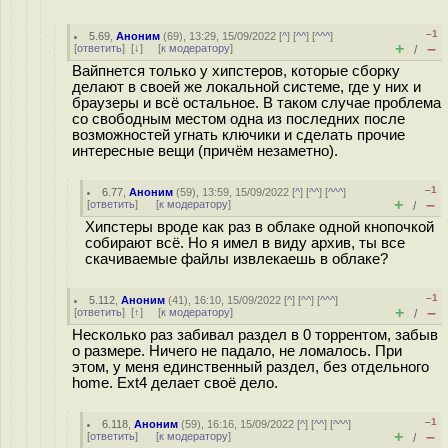
–1
5.69
,
Аноним
(
69
), 13:29, 15/09/2022 [
^
] [
^^
] [
^^^
]
+
–
[
ответить
]
[
↓
] [
к модератору
]
/
Вайпнется только у хипстеров, которые сборку
делают в своей же локальной системе, где у них и
браузеры и всё остальное. В таком случае проблема
со свободным местом одна из последних после
возможностей угнать ключики и сделать прочие
интересные вещи (причём незаметно).
–1
6.77
,
Аноним
(
59
), 13:59, 15/09/2022 [
^
] [
^^
] [
^^^
]
+
–
[
ответить
]
[
к модератору
]
/
Хипстеры вроде как раз в облаке одной кнопочкой
собирают всё. Но я имел в виду архив, ты все
скачиваемые файлы извлекаешь в облаке?
–1
5.112
,
Аноним
(
41
), 16:10, 15/09/2022 [
^
] [
^^
] [
^^^
]
+
–
[
ответить
]
[
↑
] [
к модератору
]
/
Несколько раз забивал раздел в 0 торрентом, забыв
о размере. Ничего не падало, не ломалось. При
этом, у меня единственный раздел, без отдельного
home. Ext4 делает своё дело.
–1
6.118
,
Аноним
(
59
), 16:16, 15/09/2022 [
^
] [
^^
] [
^^^
]
+
–
[
ответить
]
[
к модератору
]
/