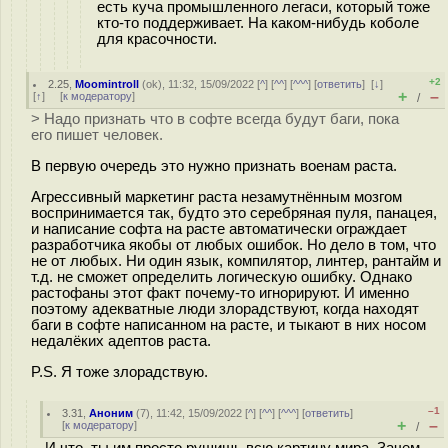
есть куча промышленного легаси, который тоже
кто-то поддерживает. На каком-нибудь коболе
для красочности.
+2
2.25
,
Moomintroll
(
ok
), 11:32, 15/09/2022 [
^
] [
^^
] [
^^^
] [
ответить
]
[
↓
]
+
–
[
↑
] [
к модератору
]
/
> Надо признать что в софте всегда будут баги, пока
его пишет человек.
В первую очередь это нужно признать военам раста.
Агрессивный маркетинг раста незамутнённым мозгом
воспринимается так, будто это серебряная пуля, панацея,
и написание софта на расте автоматически ограждает
разработчика якобы от любых ошибок. Но дело в том, что
не от любых. Ни один язык, компилятор, линтер, рантайм и
т.д. не сможет определить логическую ошибку. Однако
растофаны этот факт почему-то игнорируют. И именно
поэтому адекватные люди злорадствуют, когда находят
баги в софте написанном на расте, и тыкают в них носом
недалёких адептов раста.
P.S. Я тоже злорадствую.
–1
3.31
,
Аноним
(
7
), 11:42, 15/09/2022 [
^
] [
^^
] [
^^^
] [
ответить
]
+
–
[
к модератору
]
/