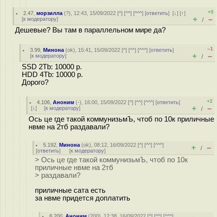
+5
2.47
,
морзилла
(
?
), 12:43, 15/09/2022 [
^
] [
^^
] [
^^^
] [
ответить
]
[
↓
] [
↑
]
+
–
[
к модератору
]
/
Дешевые? Вы там в параллельном мире да?
–1
3.99
,
Минона
(
ok
), 15:41, 15/09/2022 [
^
] [
^^
] [
^^^
] [
ответить
]
+
–
[
к модератору
]
/
SSD 2Tb: 10000 р.
HDD 4Tb: 10000 р.
Дорого?
+2
4.106
,
Аноним
(
-
), 16:00, 15/09/2022 [
^
] [
^^
] [
^^^
] [
ответить
]
+
–
[
↓
] [
к модератору
]
/
Ось це где такой коммунизьмЪ, чтоб по 10к приличные
нвме на 2тб раздавали?
5.192
,
Минона
(
ok
), 08:12, 16/09/2022 [
^
] [
^^
] [
^^^
]
+
–
/
[
ответить
]
[
к модератору
]
> Ось це где такой коммунизьмЪ, чтоб по 10к
приличные нвме на 2тб
> раздавали?
приличные сата есть
за нвме придется доплатить
6.200
,
Аноним
(
200
), 12:38, 16/09/2022 [
^
] [
^^
] [
^^^
]