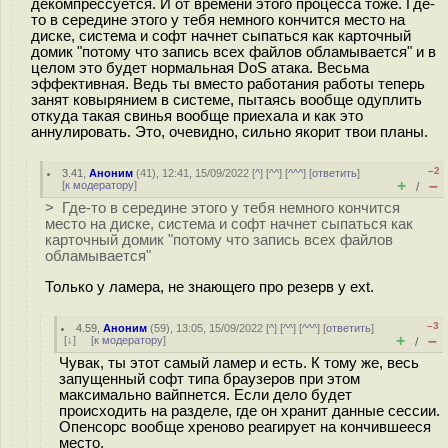
декомпрессуется. И от времени этого процесса тоже. Где-
то в середине этого у тебя немного кончится место на
диске, система и софт начнет сыпаться как карточный
домик "потому что запись всех файлов обламывается" и в
целом это будет нормальная DoS атака. Весьма
эффективная. Ведь ты вместо работания работы теперь
занят ковырянием в системе, пытаясь вообще одуплить
откуда такая свинья вообще приехала и как это
аннулировать. Это, очевидно, сильно якорит твои планы.
–2
3.41
,
Аноним
(
41
), 12:41, 15/09/2022 [
^
] [
^^
] [
^^^
] [
ответить
]
+
–
[
к модератору
]
/
> Где-то в середине этого у тебя немного кончится
место на диске, система и софт начнет сыпаться как
карточный домик "потому что запись всех файлов
обламывается"
Только у ламера, не знающего про резерв у ext.
–3
4.59
,
Аноним
(
59
), 13:05, 15/09/2022 [
^
] [
^^
] [
^^^
] [
ответить
]
+
–
[
↓
] [
к модератору
]
/
Чувак, ты этот самый ламер и есть. К тому же, весь
запущенный софт типа браузеров при этом
максимально вайпнется. Если дело будет
происходить на разделе, где он хранит данные сессии.
Опенсорс вообще хреново реагирует на кончившееся
место.