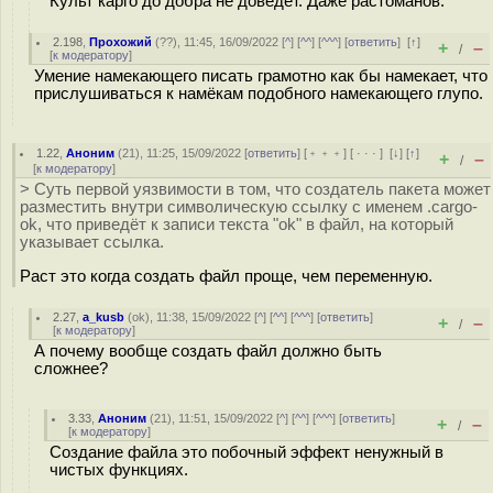
Культ карго до добра не доведёт. Даже растоманов.
2.198
,
Прохожий
(
??
), 11:45, 16/09/2022 [
^
] [
^^
] [
^^^
] [
ответить
]
[
↑
]
+
–
/
[
к модератору
]
Умение намекающего писать грамотно как бы намекает, что
прислушиваться к намёкам подобного намекающего глупо.
1.22
,
Аноним
(
21
), 11:25, 15/09/2022 [
ответить
] [
﹢﹢﹢
] [
· · ·
]
[
↓
] [
↑
]
+
–
/
[
к модератору
]
> Суть первой уязвимости в том, что создатель пакета может
разместить внутри символическую ссылку с именем .cargo-
ok, что приведёт к записи текста "ok" в файл, на который
указывает ссылка.
Раст это когда создать файл проще, чем переменную.
2.27
,
a_kusb
(
ok
), 11:38, 15/09/2022 [
^
] [
^^
] [
^^^
] [
ответить
]
+
–
/
[
к модератору
]
А почему вообще создать файл должно быть
сложнее?
3.33
,
Аноним
(
21
), 11:51, 15/09/2022 [
^
] [
^^
] [
^^^
] [
ответить
]
+
–
/
[
к модератору
]
Создание файла это побочный эффект ненужный в
чистых функциях.