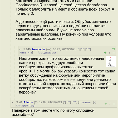
Как позиционировался так ОС и написали.
Сообщество Rust вообще сообщество балаболов.
Только балаболить и умеют и обсирать всех вокруг. А
по делу 0.
А до плюсов ещё расти и расти. Обрубок земляного
червя в виде дженериков и в подмётки не годится
плюсовым шаблонам. Я уже не говорю про
вариатывные шаблоны. Ну конечно при условии что
хватило мозга их осилить.
+1
5.140
,
freecoder
(
ok
), 10:23, 26/09/2021 [
^
] [
^^
] [
^^^
]
+
–
[
ответить
]
[
к модератору
]
/
Нам очень жаль, что вы остались недовольны
нашим прекрасным, дружелюбным
сообществом профессионалов высокого
уровня. Не могли бы вы указать конкретно тот канал,
ветку обсуждения на форуме или мероприятие
сообщества, на котором вы не получили дельного
ответа на свой корректно заданный вопрос или были
оскорблены нетолерантным отношением к своей
персоне?
3.20
,
Alladin
(
?
), 12:09, 24/09/2021 [
^
] [
^^
] [
^^^
] [
ответить
]
[
↑
]
+
–
/
[
к модератору
]
Наверное в том месте что по итогу сплошной
ассемблер?