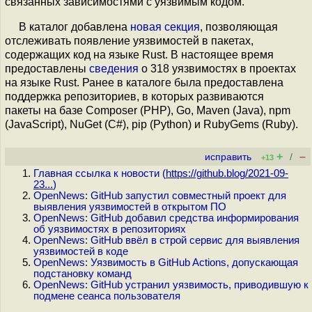
связанных зависимостями с уязвимым кодом.
В каталог добавлена
новая секция
, позволяющая
отслеживать появление уязвимостей в пакетах,
содержащих код на языке Rust. В настоящее время
предоставлены
сведения
о 318 уязвимостях в проектах
на языке Rust. Ранее в каталоге была предоставлена
поддержка репозиториев, в которых развиваются
пакеты на базе Composer (PHP), Go, Maven (Java), npm
(JavaScript), NuGet (С#), pip (Python) и RubyGems (Ruby).
+
–
исправить
/
+13
Главная ссылка к новости (
https://github.blog/2021-09-
23...
)
OpenNews: GitHub запустил совместный проект для
выявления уязвимостей в открытом ПО
OpenNews: GitHub добавил средства информирования
об уязвимостях в репозиториях
OpenNews: GitHub ввёл в строй сервис для выявления
уязвимостей в коде
OpenNews: Уязвимость в GitHub Actions, допускающая
подстановку команд
OpenNews: GitHub устранил уязвимость, приводившую к
подмене сеанса пользователя