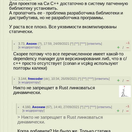
Для проектов на Си С++ достаточно в систему патченную
библиотеку установить.
А пропатчить ее - проблема разработчика библиотеки и
дистрибутива, но не разработчика программы.
У раста все плохо. Все уязвимости вкомпилированы
статически.
–1
3.73
,
Анонн
(
?
), 17:59, 24/09/2021 [
^
] [
^^
] [
^^^
] [
ответить
]
+
–
[
к модератору
]
/
Скорее потому что все перечисленное имеет какой-то
dependency manager для версионирования либ, что в с/
с++ просто отсутствует (conan и vcpkg используют
полторы калеки)
3.144
,
freecoder
(
ok
), 10:34, 26/09/2021 [
^
] [
^^
] [
^^^
] [
ответить
]
+
–
/
[
к модератору
]
Никто не запрещает в Rust линковаться
динамически.
–1
4.160
,
Аноним
(
67
), 14:40, 27/09/2021 [
^
] [
^^
] [
^^^
] [
ответить
]
+
–
[
к модератору
]
/
> Никто не запрещает в Rust линковаться
динамически.
Когда добавили? Не было же. Только статика.