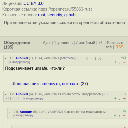
Лицензия:
CC BY 3.0
Короткая ссылка: https://opennet.ru/55863-rust
Ключевые слова:
rust
,
security
,
github
При перепечатке указание ссылки на opennet.ru обязательно
Обсуждение
Ajax
|
1 уровень
|
Линейный
|
+/-
|
Раскрыть
(195)
всё
|
RSS
+12
1.1
,
Аноним
(
1
), 11:44, 24/09/2021 [
ответить
] [
﹢﹢﹢
] [
· · ·
]
[
↓
]
+
–
[
к модератору
]
/
Подсвечивает unsafe, что-ли?
....большая нить свёрнута, показать (37)
1.2
,
Аноним
(
4
), 11:46, 24/09/2021
Скрыто ботом-модератором
[
﹢﹢
–6
+
–
﹢
] [
· · ·
] [
к модератору
]
/
+5
2.5
,
Аноним
(
5
), 11:49, 24/09/2021
Скрыто ботом-модератором
+
–
[
к модератору
]
/