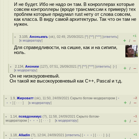
И не будет. Ибо не надо он там. В конроллерах которые
совсем контроллеры (вроде трансмиссии к примеру) тех
проблем которые придумал rust нету от слова совсем,
как класса. В виду самой архитектуры. Так что он там не
нужен.
+1
3.105
,
Аноньимъ
(
ok
), 02:49, 25/09/2021 [
^
] [
^^
] [
^^^
] [
ответить
]
+
–
[
к модератору
]
/
Для справедливости, на сишке, как и на сипипи,
ноль.
2.134
,
Аноним
(
127
), 07:51, 26/09/2021 [
^
] [
^^
] [
^^^
] [
ответить
]
[
↑
]
+
–
/
[
к модератору
]
Он не низкоуровневый.
Он такой же высокоуровневый как С++, Pascal и т.д.
1.9
,
Жироватт
(
ok
), 11:50, 24/09/2021
Скрыто ботом-модератором
[
﹢
–2
+
–
﹢﹢
] [
· · ·
] [
к модератору
]
/
1.14
,
псевдонимус
(
?
), 11:58, 24/09/2021
Скрыто ботом-
–1
+
–
модератором
[
﹢﹢﹢
] [
· · ·
] [
к модератору
]
/
+1
1.18
,
Alladin
(
?
), 12:04, 24/09/2021 [
ответить
] [
﹢﹢﹢
] [
· · ·
]
[
↓
]