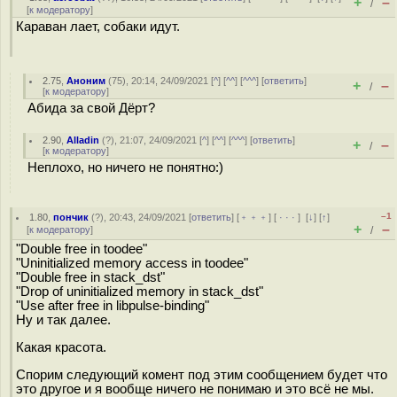
+
–
/
[
к модератору
]
Караван лает, собаки идут.
2.75
,
Аноним
(
75
), 20:14, 24/09/2021 [
^
] [
^^
] [
^^^
] [
ответить
]
+
–
/
[
к модератору
]
Абида за свой Дёрт?
2.90
,
Alladin
(
?
), 21:07, 24/09/2021 [
^
] [
^^
] [
^^^
] [
ответить
]
+
–
/
[
к модератору
]
Неплохо, но ничего не понятно:)
–1
1.80
,
пончик
(
?
), 20:43, 24/09/2021 [
ответить
] [
﹢﹢﹢
] [
· · ·
]
[
↓
] [
↑
]
+
–
[
к модератору
]
/
"Double free in toodee"
"Uninitialized memory access in toodee"
"Double free in stack_dst"
"Drop of uninitialized memory in stack_dst"
"Use after free in libpulse-binding"
Ну и так далее.
Какая красота.
Спорим следующий комент под этим сообщением будет что
это другое и я вообще ничего не понимаю и это всё не мы.