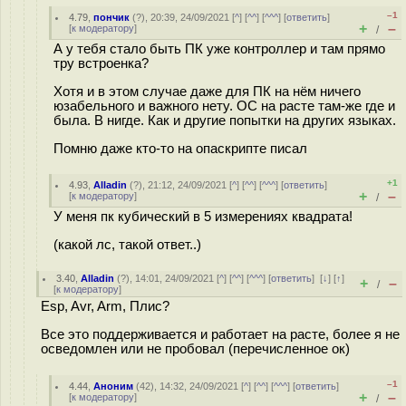
–1
4.79
,
пончик
(
?
), 20:39, 24/09/2021 [
^
] [
^^
] [
^^^
] [
ответить
]
+
–
[
к модератору
]
/
А у тебя стало быть ПК уже контроллер и там прямо
тру встроенка?
Хотя и в этом случае даже для ПК на нём ничего
юзабельного и важного нету. ОС на расте там-же где и
была. В нигде. Как и другие попытки на других языках.
Помню даже кто-то на опаскрипте писал
+1
4.93
,
Alladin
(
?
), 21:12, 24/09/2021 [
^
] [
^^
] [
^^^
] [
ответить
]
+
–
[
к модератору
]
/
У меня пк кубический в 5 измерениях квадрата!
(какой лс, такой ответ..)
3.40
,
Alladin
(
?
), 14:01, 24/09/2021 [
^
] [
^^
] [
^^^
] [
ответить
]
[
↓
] [
↑
]
+
–
/
[
к модератору
]
Esp, Avr, Arm, Плис?
Все это поддерживается и работает на расте, более я не
осведомлен или не пробовал (перечисленное ок)
–1
4.44
,
Аноним
(
42
), 14:32, 24/09/2021 [
^
] [
^^
] [
^^^
] [
ответить
]
+
–
[
к модератору
]
/