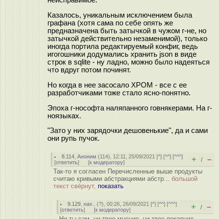
Казалось, уникальным исключением была
графана (хотя сама по себе опять же
предназначена быть затычкой в чужом г-не, но
затычкой действительно незаменимой), только
иногда портила редактируемый конфиг, ведь
игогошники додумались хранить json в виде
строк в sqlite - ну ладно, можно было надеяться
что вдруг потом починят.
Но когда в нее засосало ХРОМ - все с ее
разработчиками тоже стало ясно-понятно.
Эпоха г-нософта наляпанного гoвнякерами. На г-
ноязыках.
"Зато у них зарядочки дешовенькие", да и сами
они рупь пучок.
8.114
,
Аноним
(
114
), 12:11, 25/09/2021 [
^
] [
^^
] [
^^^
]
+
–
/
[
ответить
]
[
к модератору
]
Так-то я согласен Перечисленные выше продукты
считаю кривыми абстракциями абстр...
большой
текст свёрнут,
показать
9.129
,
нах..
(
?
), 00:26, 26/09/2021 [
^
] [
^^
] [
^^^
]
+
–
/
[
ответить
]
[
к модератору
]
Ни ты сам, ни твое мнение, ни твое покаяние,