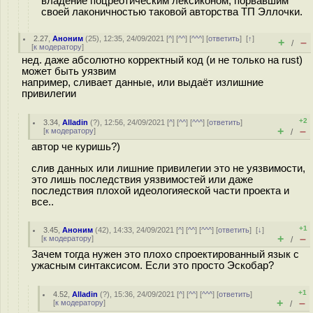
владение поцреотическим лексиконом, порвавшим
своей лаконичностью таковой авторства ТП Эллочки.
2.27
,
Аноним
(
25
), 12:35, 24/09/2021 [
^
] [
^^
] [
^^^
] [
ответить
]
[
↑
]
+
–
/
[
к модератору
]
нед. даже абсолютно корректный код (и не только на rust)
может быть уязвим
например, сливает данные, или выдаёт излишние
привилегии
+2
3.34
,
Alladin
(
?
), 12:56, 24/09/2021 [
^
] [
^^
] [
^^^
] [
ответить
]
+
–
[
к модератору
]
/
автор че куришь?)
слив данных или лишние привилегии это не уязвимости,
это лишь последствия уязвимостей или даже
последствия плохой идеологияеской части проекта и
все..
+1
3.45
,
Аноним
(
42
), 14:33, 24/09/2021 [
^
] [
^^
] [
^^^
] [
ответить
]
[
↓
]
+
–
[
к модератору
]
/
Зачем тогда нужен это плохо спроектированный язык с
ужасным синтаксисом. Если это просто Эскобар?
+1
4.52
,
Alladin
(
?
), 15:36, 24/09/2021 [
^
] [
^^
] [
^^^
] [
ответить
]
+
–
[
к модератору
]
/