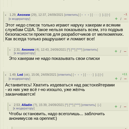
–1
1.29
,
Аноним
(
29
), 12:37, 24/09/2021 [
ответить
] [
﹢﹢﹢
] [
· · ·
]
[
↓
] [
↑
]
+
–
[
к модератору
]
/
Этот недо список только играют наруку хакерам и всяким
службам США. Такое нельзя показывать всем, это подрыв
безопасности проектов для разработчиков от мелкомягких.
Как всегда только ращрушают и ломают все!
2.31
,
Аноним
(
4
), 12:43, 24/09/2021 [
^
] [
^^
] [
^^^
] [
ответить
]
+
–
/
[
к модератору
]
Это хакерам не надо показывать свои списки
+11
1.49
,
Led
(
ok
), 15:06, 24/09/2021 [
ответить
] [
﹢﹢﹢
] [
· · ·
]
[
↓
] [
↑
]
+
–
[
к модератору
]
/
Астанвитесь! Хватить издеваться над растохейтерами
- из них уже всё г-но изошло, уже жёлчь
заканчивается!
2.53
,
Alladin
(
?
), 15:39, 24/09/2021 [
^
] [
^^
] [
^^^
] [
ответить
]
[
↓
]
+
–
/
[
к модератору
]
Чтобы остановить, надо всеголишь... заблочить
анонимусов на opennet:)