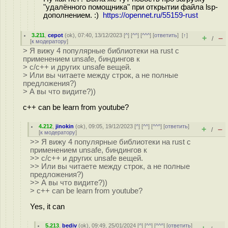
"удалённого помощника" при открытии файла lsp-
дополнением. :)
https://opennet.ru/55159-rust
3.211
,
cepot
(
ok
), 07:40, 13/12/2023 [
^
] [
^^
] [
^^^
] [
ответить
]
[
↑
]
+
–
/
[
к модератору
]
> Я вижу 4 популярные библиотеки на rust с
применением unsafe, биндингов к
> c/c++ и других unsafe вещей.
> Или вы читаете между строк, а не полные
предложения?)
> А вы что видите?))
c++ can be learn from youtube?
4.212
,
jinokin
(
ok
), 09:05, 19/12/2023 [
^
] [
^^
] [
^^^
] [
ответить
]
+
–
/
[
к модератору
]
>> Я вижу 4 популярные библиотеки на rust с
применением unsafe, биндингов к
>> c/c++ и других unsafe вещей.
>> Или вы читаете между строк, а не полные
предложения?)
>> А вы что видите?))
> c++ can be learn from youtube?
Yes, it can
5.213
,
bediv
(
ok
), 09:49, 25/01/2024 [
^
] [
^^
] [
^^^
] [
ответить
]