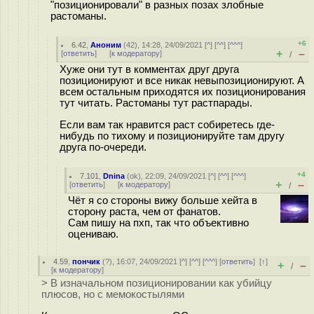
"позиционировали" в разных позах злобные
растоманы.
+6
6.42
,
Аноним
(
42
), 14:28, 24/09/2021 [
^
] [
^^
] [
^^^
]
+
–
[
ответить
]
[
к модератору
]
/
Хуже они тут в комментах друг друга
позиционируют и все никак невыпозиционируют. А
всем остальным приходятся их позиционирования
тут читать. Растоманы тут растпарады.
Если вам так нравится раст собиретесь где-
нибудь по тихому и позиционируйте там другу
друга по-очереди.
+4
7.101
,
Dnina
(
ok
), 22:09, 24/09/2021 [
^
] [
^^
] [
^^^
]
+
–
[
ответить
]
[
к модератору
]
/
Чёт я со стороны вижу больше хейта в
сторону раста, чем от фанатов.
Сам пишу на пхп, так что объективно
оцениваю.
4.59
,
пончик
(
?
), 16:07, 24/09/2021 [
^
] [
^^
] [
^^^
] [
ответить
]
[
↑
]
+
–
/
[
к модератору
]
> В изначальном позиционировании как убийцу
плюсов, но с мемокостылями