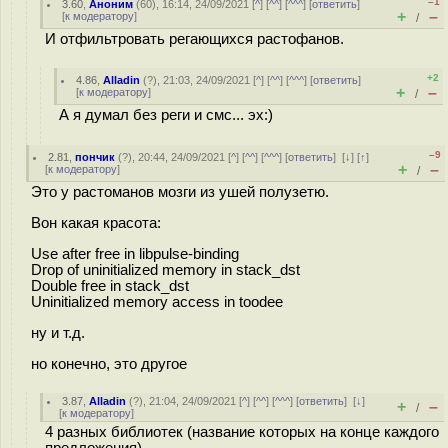
–1
3.60
,
Аноним
(
60
), 16:14, 24/09/2021 [
^
] [
^^
] [
^^^
] [
ответить
]
+
–
[
к модератору
]
/
И отфильтровать регающихся растофанов.
+2
4.86
,
Alladin
(
?
), 21:03, 24/09/2021 [
^
] [
^^
] [
^^^
] [
ответить
]
+
–
[
к модератору
]
/
А я думал без реги и смс... эх:)
–9
2.81
,
пончик
(
?
), 20:44, 24/09/2021 [
^
] [
^^
] [
^^^
] [
ответить
]
[
↓
] [
↑
]
+
–
[
к модератору
]
/
Это у растоманов мозги из ушей полузетю.
Вон какая красота:
Use after free in libpulse-binding
Drop of uninitialized memory in stack_dst
Double free in stack_dst
Uninitialized memory access in toodee
ну и т.д.
но конечно, это другое
3.87
,
Alladin
(
?
), 21:04, 24/09/2021 [
^
] [
^^
] [
^^^
] [
ответить
]
[
↓
]
+
–
/
[
к модератору
]
4 разных библиотек (название которых на конце каждого