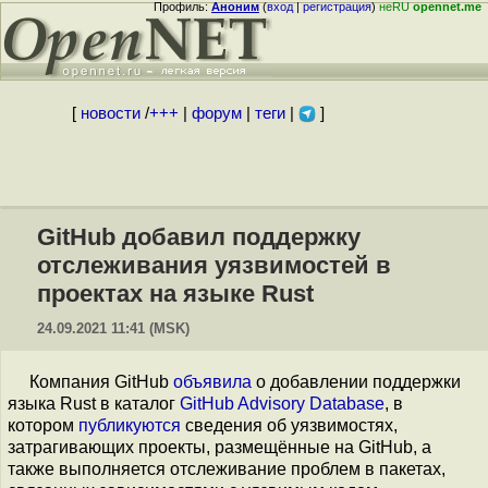
Профиль:
Аноним
(
вход
|
регистрация
)
неRU
opennet.me
[
новости
/
+++
|
форум
|
теги
|
]
GitHub добавил поддержку
отслеживания уязвимостей в
проектах на языке Rust
24.09.2021 11:41 (MSK)
Компания GitHub
объявила
о добавлении поддержки
языка Rust в каталог
GitHub Advisory Database
, в
котором
публикуются
сведения об уязвимостях,
затрагивающих проекты, размещённые на GitHub, а
также выполняется отслеживание проблем в пакетах,