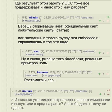
Где результат этой работы? GCC тоже все
поддерживает и много кто с ним работает.
+4
5.51
,
Alladin
(
?
), 15:35, 24/09/2021 [
^
] [
^^
] [
^^^
] [
ответить
]
+
–
[
к модератору
]
/
Берешь открываешь инет (официальный сайт,
любительские сайты, статьи)
или заходишь в телего группу rust embedded и
спрашиваешь о том что надо
6.125
,
нах..
(
?
), 22:39, 25/09/2021 [
^
] [
^^
] [
^^^
] [
ответить
]
+
–
/
[
к модератору
]
Ну и снова, ржааые тока балаболят, реальных
примеров ноль.
7.127
,
Аноним
(
127
), 23:11, 25/09/2021 [
^
] [
^^
] [
^^^
]
+
–
/
[
ответить
]
[
к модератору
]
Растомакаки сэр...
–2
3.78
,
пончик
(
?
), 20:37, 24/09/2021 [
^
] [
^^
] [
^^^
] [
ответить
]
[
↑
]
+
–
[
к модератору
]
/
> И сколько уже микроконтроллеров запрограммировали
и выпустили в прод на расте? А я тебе даже отвечу ни
одного.