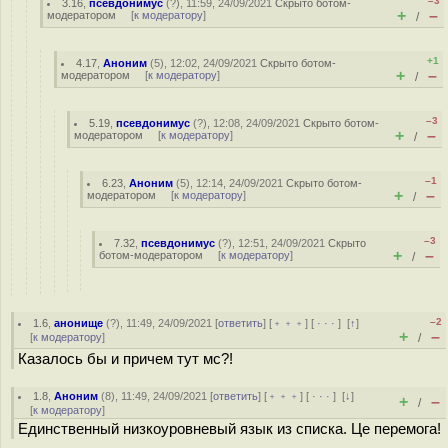
–3
3.16
,
псевдонимус
(
?
), 11:59, 24/09/2021
Скрыто ботом-
+
–
модератором
[
к модератору
]
/
+1
4.17
,
Аноним
(
5
), 12:02, 24/09/2021
Скрыто ботом-
+
–
модератором
[
к модератору
]
/
–3
5.19
,
псевдонимус
(
?
), 12:08, 24/09/2021
Скрыто ботом-
+
–
модератором
[
к модератору
]
/
–1
6.23
,
Аноним
(
5
), 12:14, 24/09/2021
Скрыто ботом-
+
–
модератором
[
к модератору
]
/
–3
7.32
,
псевдонимус
(
?
), 12:51, 24/09/2021
Скрыто
+
–
ботом-модератором
[
к модератору
]
/
–2
1.6
,
анонище
(
?
), 11:49, 24/09/2021 [
ответить
] [
﹢﹢﹢
] [
· · ·
]
[
↑
]
+
–
[
к модератору
]
/
Казалось бы и причем тут мс?!
1.8
,
Аноним
(
8
), 11:49, 24/09/2021 [
ответить
] [
﹢﹢﹢
] [
· · ·
]
[
↓
]
+
–
/
[
к модератору
]
Единственный низкоуровневый язык из списка. Це перемога!