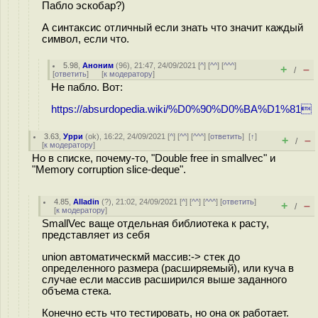
Пабло эскобар?)
А синтаксис отличный если знать что значит каждый
символ, если что.
5.98
,
Аноним
(
96
), 21:47, 24/09/2021 [
^
] [
^^
] [
^^^
]
+
–
/
[
ответить
]
[
к модератору
]
Не пабло. Вот:
https://absurdopedia.wiki/%D0%90%D0%BA%D1%81
3.63
,
Урри
(
ok
), 16:22, 24/09/2021 [
^
] [
^^
] [
^^^
] [
ответить
]
[
↑
]
+
–
/
[
к модератору
]
Но в списке, почему-то, "Double free in smallvec" и
"Memory corruption slice-deque".
4.85
,
Alladin
(
?
), 21:02, 24/09/2021 [
^
] [
^^
] [
^^^
] [
ответить
]
+
–
/
[
к модератору
]
SmallVec ваще отдельная библиотека к расту,
представляет из себя
union автоматическмй массив:-> стек до
определенного размера (расширяемый), или куча в
случае если массив расширился выше заданного
объема стека.
Конечно есть что тестировать, но она ок работает.