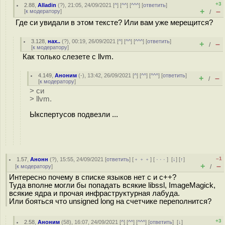
+3
2.88
,
Alladin
(
?
), 21:05, 24/09/2021 [
^
] [
^^
] [
^^^
] [
ответить
]
+
–
[
к модератору
]
/
Где си увидали в этом тексте? Или вам уже мерещится?
3.128
,
нах..
(
?
), 00:19, 26/09/2021 [
^
] [
^^
] [
^^^
] [
ответить
]
+
–
/
[
к модератору
]
Как только слезете с llvm.
4.149
,
Аноним
(
-
), 13:42, 26/09/2021 [
^
] [
^^
] [
^^^
] [
ответить
]
+
–
/
[
к модератору
]
> си
> llvm.
Ыкспертусов подвезли ...
–1
1.57
,
Анонн
(
?
), 15:55, 24/09/2021 [
ответить
] [
﹢﹢﹢
] [
· · ·
]
[
↓
] [
↑
]
+
–
[
к модератору
]
/
Интересно почему в списке языков нет с и с++?
Туда вполне могли бы попадать всякие libssl, ImageMagick,
всякие ядра и прочая инфраструктурная лабуда.
Или бояться что unsigned long на счетчике переполнится?
+3
2.58
,
Аноним
(
58
), 16:07, 24/09/2021 [
^
] [
^^
] [
^^^
] [
ответить
]
[
↓
]