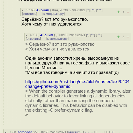
5.165
,
Аноним
(
164
), 20:38, 27/09/2021 [
^
] [
^^
] [
^^^
]
+
–
/
[
ответить
]
[
к модератору
]
Серьёзно? вот это рукажопство.
Хотя чему от них удвилсятся
6.169
,
Аноним
(
-
), 00:16, 28/09/2021 [
^
] [
^^
] [
^^^
]
+
–
/
[
ответить
]
[
к модератору
]
> Серьёзно? вот это рукажопство.
> Хотя чему от них удвилсятся
Один аноним запостил хрень, высосанную из
пальца, другой принял ее за факт и высказал свое
Ценное Мнение ...
"Мы все так говорим, а значит это правда!"(с)
https://github.com/rust-lang/rfcs/blob/master/text/0404-
change-prefer-dynamic.
> When the compiler generates a dynamic library, alter
the default behavior to favor linking all dependencies
statically rather than maximizing the number of
dynamic libraries. This behavior can be disabled with
the existing -C prefer-dynamic flag.
>
1.68
,
acroobat
(
??
), 16:55, 24/09/2021 [
ответить
] [
﹢﹢﹢
] [
· · ·
]
[
↓
] [
↑
]