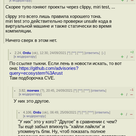
+
–
[
к модератору
]
/
Скорее тупо гоняют проекты через clippy, miri test, ...
clippy это всего лишь правила хорошего тона.
miri test это действительно проверки unsafe кода в
виртуальной машине и также статически во время
компиляции.
Ничего сверх в этом нет.
+2
2.24
,
Ordu
(
ok
), 12:30, 24/09/2021 [
^
] [
^^
] [
^^^
] [
ответить
]
[
↓
]
+
–
[
к модератору
]
/
По ссылке тыкни. Если лень в новости искать, то вот
она:
https://github.com/advisories?
query=ecosystem%3Arust
Там подборочка CVE.
–1
3.82
,
пончик
(
?
), 20:45, 24/09/2021 [
^
] [
^^
] [
^^^
] [
ответить
]
+
–
[
к модератору
]
/
У них это другое.
4.106
,
Ordu
(
ok
), 06:49, 25/09/2021 [
^
] [
^^
] [
^^^
] [
ответить
]
+
–
/
[
к модератору
]
"У них" это у кого? "Другое" в сравнении с чем?
Ты ещё забыл впихнуть "хайли лайкли" и
упомянуть блм. Ну, чтоб показать полное