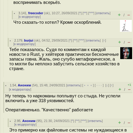
воспринимать всерьёз.
3.141
,
freecoder
(
ok
), 10:27, 26/09/2021 [
^
] [
^^
] [
^^^
] [
ответить
]
+
–
/
[
к модератору
]
Что сказать-то хотел? Кроме оскорблений.
2.179
,
burjui
(
ok
), 04:52, 29/09/2021 [
^
] [
^^
] [
^^^
] [
ответить
]
[
↑
]
+
–
/
[
к модератору
]
Тебе показалось. Судя по комментам к каждой
новости о Rust, у хейтеров практически бесконечные
запасы говна. Жаль, оно сугубо метафорическое, а
то могли бы неплохо забустить сельское хозяйство в
стране.
+1
1.54
,
Аноним
(
54
), 15:48, 24/09/2021 [
ответить
] [
﹢﹢﹢
] [
· · ·
]
[
↓
] [
↑
]
+
–
[
к модератору
]
/
Ну теперь то наркоманы поплывут со стыда. Не успели
включить а уже 318 уязвимостей.
Оперативненько. "Качественно" работаете
2.95
,
Аноним
(
95
), 21:30, 24/09/2021 [
^
] [
^^
] [
^^^
] [
ответить
]
+
–
/
[
к модератору
]
Это примерно как файловые системы не нуждающиеся в