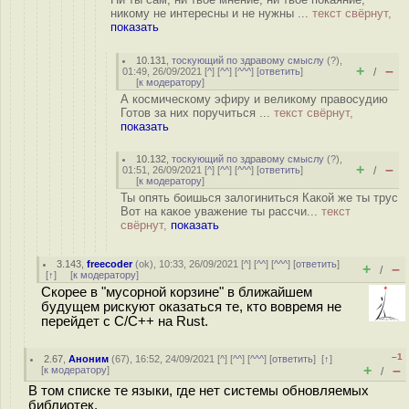
никому не интересны и не нужны ...
текст свёрнут,
показать
10.131
,
тоскующий по здравому смыслу
(
?
),
+
–
01:49, 26/09/2021 [
^
] [
^^
] [
^^^
] [
ответить
]
/
[
к модератору
]
А космическому эфиру и великому правосудию
Готов за них поручиться ...
текст свёрнут,
показать
10.132
,
тоскующий по здравому смыслу
(
?
),
+
–
01:51, 26/09/2021 [
^
] [
^^
] [
^^^
] [
ответить
]
/
[
к модератору
]
Ты опять боишься залогиниться Какой же ты трус
Вот на какое уважение ты рассчи...
текст
свёрнут,
показать
3.143
,
freecoder
(
ok
), 10:33, 26/09/2021 [
^
] [
^^
] [
^^^
] [
ответить
]
+
–
/
[
↑
] [
к модератору
]
Скорее в "мусорной корзине" в ближайшем
будущем рискуют оказаться те, кто вовремя не
перейдет с C/C++ на Rust.
–1
2.67
,
Аноним
(
67
), 16:52, 24/09/2021 [
^
] [
^^
] [
^^^
] [
ответить
]
[
↑
]
+
–
[
к модератору
]
/
В том списке те языки, где нет системы обновляемых
библиотек.