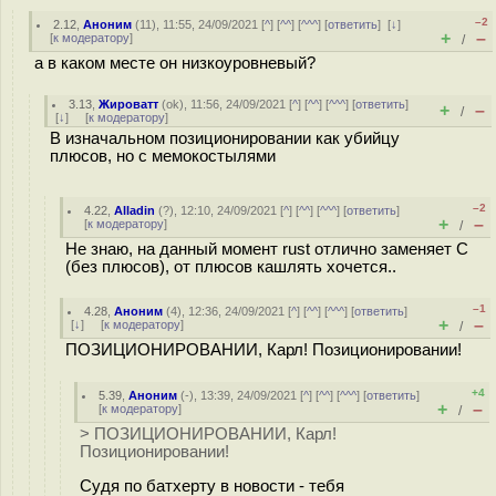
–2
2.12
,
Аноним
(
11
), 11:55, 24/09/2021 [
^
] [
^^
] [
^^^
] [
ответить
]
[
↓
]
+
–
[
к модератору
]
/
а в каком месте он низкоуровневый?
3.13
,
Жироватт
(
ok
), 11:56, 24/09/2021 [
^
] [
^^
] [
^^^
] [
ответить
]
+
–
/
[
↓
] [
к модератору
]
В изначальном позиционировании как убийцу
плюсов, но с мемокостылями
–2
4.22
,
Alladin
(
?
), 12:10, 24/09/2021 [
^
] [
^^
] [
^^^
] [
ответить
]
+
–
[
к модератору
]
/
Не знаю, на данный момент rust отлично заменяет C
(без плюсов), от плюсов кашлять хочется..
–1
4.28
,
Аноним
(
4
), 12:36, 24/09/2021 [
^
] [
^^
] [
^^^
] [
ответить
]
+
–
[
↓
] [
к модератору
]
/
ПОЗИЦИОНИРОВАНИИ, Карл! Позиционировании!
+4
5.39
,
Аноним
(
-
), 13:39, 24/09/2021 [
^
] [
^^
] [
^^^
] [
ответить
]
+
–
[
к модератору
]
/
> ПОЗИЦИОНИРОВАНИИ, Карл!
Позиционировании!
Судя по батхерту в новости - тебя