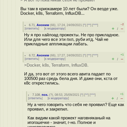
> А вот го пока никак себя не проявил
Вы там в криокамере 10 лет были? Он везде уже.
Docker, k8s, Terraform, InfluxDB...
–2
6.71
,
Аноним
(
66
), 17:24, 24/09/2021 [
^
] [
^^
] [
^^^
]
+
–
[
ответить
]
[
к модератору
]
/
Ну я про хайлоад прожекты. Не про прикладное.
Или для чего все эти пхп, руби итд. Чай не
прикладные аппликации лабать.
+1
6.72
,
Аноним
(
66
), 17:27, 24/09/2021 [
^
] [
^^
] [
^^^
]
+
–
[
ответить
]
[
к модератору
]
/
>Docker, k8s, Terraform, InfluxDB.
И да, это вот от этого всего авита падает по
100500 раз средь бела дня. И даже они, кста от
к8с открестились.
+1
7.108
,
пох.
(
?
), 08:53, 25/09/2021 [
^
] [
^^
] [
^^^
]
+
–
[
ответить
]
[
к модератору
]
/
Ну а чего говорить что себя не проявил? Еще как
проявил, и закрепил.
Как видим какой прожект нагoвняканый на
игогошечке - значит, г-но. Полное и
неисправимое.