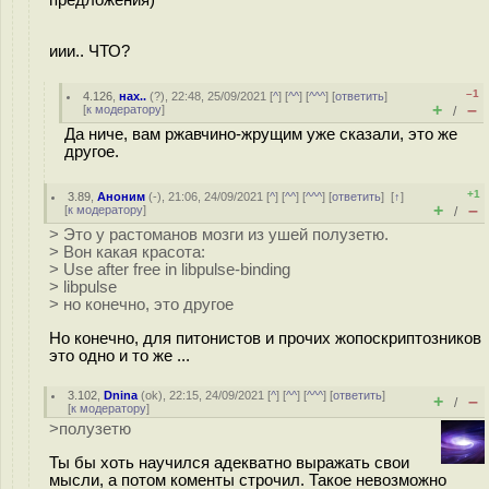
предложения)
иии.. ЧТО?
–1
4.126
,
нах..
(
?
), 22:48, 25/09/2021 [
^
] [
^^
] [
^^^
] [
ответить
]
+
–
[
к модератору
]
/
Да ниче, вам ржавчино-жрущим уже сказали, это же
другое.
+1
3.89
,
Аноним
(
-
), 21:06, 24/09/2021 [
^
] [
^^
] [
^^^
] [
ответить
]
[
↑
]
+
–
[
к модератору
]
/
> Это у растоманов мозги из ушей полузетю.
> Вон какая красота:
> Use after free in libpulse-binding
> libpulse
> но конечно, это другое
Но конечно, для питонистов и прочих жопоскриптозников
это одно и то же ...
3.102
,
Dnina
(
ok
), 22:15, 24/09/2021 [
^
] [
^^
] [
^^^
] [
ответить
]
+
–
/
[
к модератору
]
>полузетю
Ты бы хоть научился адекватно выражать свои
мысли, а потом коменты строчил. Такое невозможно