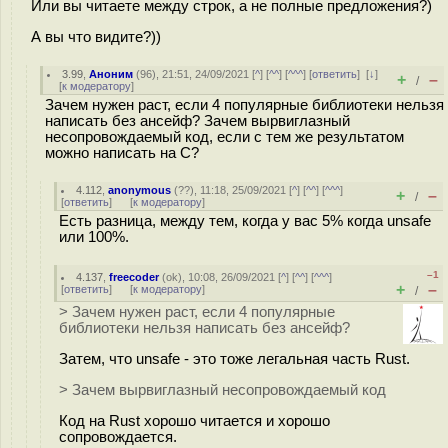
Или вы читаете между строк, а не полные предложения?)
А вы что видите?))
3.99
,
Аноним
(
96
), 21:51, 24/09/2021 [
^
] [
^^
] [
^^^
] [
ответить
]
[
↓
]
+
–
/
[
к модератору
]
Зачем нужен раст, если 4 популярные библиотеки нельзя
написать без ансейф? Зачем вырвиглазный
несопровождаемый код, если с тем же результатом
можно написать на С?
4.112
,
anonymous
(
??
), 11:18, 25/09/2021 [
^
] [
^^
] [
^^^
]
+
–
/
[
ответить
]
[
к модератору
]
Есть разница, между тем, когда у вас 5% когда unsafe
или 100%.
–1
4.137
,
freecoder
(
ok
), 10:08, 26/09/2021 [
^
] [
^^
] [
^^^
]
+
–
[
ответить
]
[
к модератору
]
/
> Зачем нужен раст, если 4 популярные
библиотеки нельзя написать без ансейф?
Затем, что unsafe - это тоже легальная часть Rust.
> Зачем вырвиглазный несопровождаемый код
Код на Rust хорошо читается и хорошо
сопровождается.