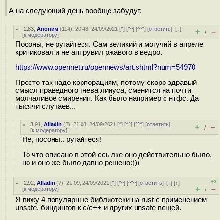
А на следующий день вообще забудут.
2.83
,
Аноним
(
114
), 20:48, 24/09/2021 [
^
] [
^^
] [
^^^
] [
ответить
]
[
↓
]
+
–
/
[
к модератору
]
Посоны, не ругайтеся. Сам великий и могучий в апреле
критиковал и не аппрувил ржавого в ведро.
https://www.opennet.ru/opennews/art.shtml?num=54970
Просто так надо корпорациям, потому скоро здравый
смысл праведного гнева линуса, сменится на почти
молчаливое смиренип. Как было например с нтфс. Да
тысячи случаев...
3.91
,
Alladin
(
?
), 21:08, 24/09/2021 [
^
] [
^^
] [
^^^
] [
ответить
]
+
–
/
[
к модератору
]
Не, посоны.. ругайтеся!
То что описано в этой ссылке оно действительно было,
но и оно же было давно решено:)))
+3
2.92
,
Alladin
(
?
), 21:09, 24/09/2021 [
^
] [
^^
] [
^^^
] [
ответить
]
[
↓
] [
↑
]
+
–
[
к модератору
]
/
Я вижу 4 популярные библиотеки на rust с применением
unsafe, биндингов к c/c++ и других unsafe вещей.