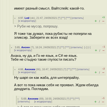
имеют разный смысл. Вайтспейс какой-то.
+9
4.97
,
Led
(
ok
), 21:47, 24/09/2021 [
^
] [
^^
] [
^^^
] [
ответить
]
+
–
[
к модератору
]
/
> Руби не мусор, попрошу.
Я тоже так думал, пока рубисты не поперли на
эликсир. Заберите их всех взад!
–1
3.65
,
Анонн
(
?
), 16:24, 24/09/2021 [
^
] [
^^
] [
^^^
] [
ответить
]
[
↓
] [
↑
]
+
–
[
к модератору
]
/
Ахаха, ну да, и Го не язык, и С# не язык.
Тебе не стыдно такие глупости писать?
–2
4.66
,
Аноним
(
66
), 16:47, 24/09/2021 [
^
] [
^^
] [
^^^
] [
ответить
]
+
–
[
к модератору
]
/
Ну шарп он как жаба, для ынтерпрайзу.
А вот го пока никак себя не проявил. Ждем ебилда
дендрита. Поглядим.
–1
5.69
,
Аноним
(
69
), 16:55, 24/09/2021 [
^
] [
^^
] [
^^^
]
+
–
[
ответить
]
[
к модератору
]
/