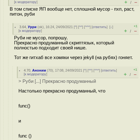
+
–
[
к модератору
]
/
В том списке ЯП вообще нет, сплошной мусор - пхп, раст,
питон, руби
+1
3.64
,
Урри
(
ok
), 16:24, 24/09/2021 [
^
] [
^^
] [
^^^
] [
ответить
]
[
↓
]
+
–
[
к модератору
]
/
Руби не мусор, попрошу.
Прекрасно продуманный скриптязык, который
полностью подходит своей нише.
Тот же гитхаб все хомяки через jekyll (на рубях) гоняет.
+1
4.70
,
Аноним
(
70
), 17:08, 24/09/2021 [
^
] [
^^
] [
^^^
] [
ответить
]
+
–
[
к модератору
]
/
> Руби [...] Прекрасно продуманный
Настолько прекрасно продуманный, что
func()
и
func ()