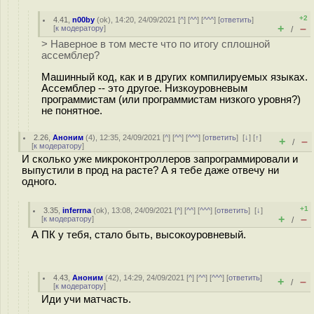
+2
4.41
,
n00by
(
ok
), 14:20, 24/09/2021 [
^
] [
^^
] [
^^^
] [
ответить
]
+
–
[
к модератору
]
/
> Наверное в том месте что по итогу сплошной
ассемблер?
Машинный код, как и в других компилируемых языках.
Ассемблер -- это другое. Низкоуровневым
программистам (или программистам низкого уровня?)
не понятное.
2.26
,
Аноним
(
4
), 12:35, 24/09/2021 [
^
] [
^^
] [
^^^
] [
ответить
]
[
↓
] [
↑
]
+
–
/
[
к модератору
]
И сколько уже микроконтроллеров запрограммировали и
выпустили в прод на расте? А я тебе даже отвечу ни
одного.
+1
3.35
,
inferrna
(
ok
), 13:08, 24/09/2021 [
^
] [
^^
] [
^^^
] [
ответить
]
[
↓
]
+
–
[
к модератору
]
/
А ПК у тебя, стало быть, высокоуровневый.
4.43
,
Аноним
(
42
), 14:29, 24/09/2021 [
^
] [
^^
] [
^^^
] [
ответить
]
+
–
/
[
к модератору
]
Иди учи матчасть.