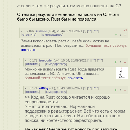
> если с тем же результатом можно написать на С?
С тем же результатом нельзя написать на С. Если
было бы можно, Rust бы и не появился.
–1
5.166
,
Аноним
(
164
), 20:44, 27/09/2021 [
^
] [
^^
] [
^^^
]
+
–
[
ответить
]
[
к модератору
]
/
Зачем использовать раст с unsafe если можно не
использовать раст Нет, отвратите...
большой текст свёрнут,
показать
6.172
,
freecoder
(
ok
), 10:34, 28/09/2021 [
^
] [
^^
] [
^^^
]
+
–
/
[
ответить
]
[
к модератору
]
Можно не использовать Rust Тогда придется
использовать GC Или иметь UB в неизв...
большой текст свёрнут,
показать
6.174
,
n00by
(
ok
), 13:43, 28/09/2021 [
^
] [
^^
] [
^^^
]
+
–
/
[
ответить
]
[
к модератору
]
>> Код на Rust хорошо читается и хорошо
сопровождается.
> Нет, отвратительно. Нормальной
поддержки в редакторах нет. Всё что есть с горем
> подстветка синтаксиса. Ни тебе контекстного
поиска, ни контекстного рефакторинга.
Ну как нет? Была же тут новость про загрузку