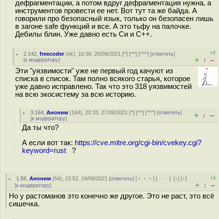
дефрагментации, а потом вдруг дефрагментация нужна, а
инструментов провести ее нет. Вот тут та же байда. А
говорили про безопасный язык, только он безопасен лишь
в загоне safe функций и все. А это тьфу на палочке.
Дебилы блин. Уже давно есть Си и С++.
+2
2.142
,
freecoder
(
ok
), 10:30, 26/09/2021 [
^
] [
^^
] [
^^^
] [
ответить
]
+
–
[
к модератору
]
/
Эти "уязвимости" уже не первый год качуют из
списка в список. Там полно всякого старья, которое
уже давно исправлено. Так что это 318 уязвимостей
на всю экосистему за всю историю.
3.164
,
Аноним
(
164
), 20:33, 27/09/2021 [
^
] [
^^
] [
^^^
] [
ответить
]
+
–
/
[
к модератору
]
Да ты что?
А если вот так:
https://cve.mitre.org/cgi-bin/cvekey.cgi?
keyword=rust
?
+1
1.56
,
Аноним
(
54
), 15:52, 24/09/2021 [
ответить
] [
﹢﹢﹢
] [
· · ·
]
[
↓
] [
↑
]
+
–
[
к модератору
]
/
Но у растоманов это конечно же другое. Это не раст, это всё
сишечка.