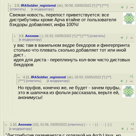
2.8
,
IRASoldier_registered
(
ok
), 00:58, 03/05/2022 [
^
] [
^^
] [
^^^
]
+
–
/
[
ответить
]
[
к модератору
]
Свежая новость, перепост приветствуется: все
дистрибутивы кроме Арча втайне от пользователя
бэкдоры добавляют, инфа 100%!
3.9
,
Аноним
(
-
), 01:53, 03/05/2022 [
^
] [
^^
] [
^^^
] [
ответить
]
+
–
/
[
к модератору
]
у вас там в ванильном ведре бекдоров и фингерпринта
столько что плевать сколько добавляет тот или иной
дист .
идея для диста - переплюнуть кол-вом чисто дистовых
бекдоров
+1
4.11
,
IRASoldier_registered
(
ok
), 02:03, 03/05/2022 [
^
] [
^^
]
+
–
[
^^^
] [
ответить
]
[
к модератору
]
/
Но пруфов, конечно же, не будет - зачем пруфы,
это ж шапочка из фольги рассказала, верьте ей,
анонимусы!
+1
1.10
,
Аноним
(
10
), 01:56, 03/05/2022 [
ответить
] [
﹢﹢﹢
] [
· · ·
]
[
↑
]
+
–
[
к модератору
]
/
"Дистрибутив развивается с оглядкой на Arch Linux, но