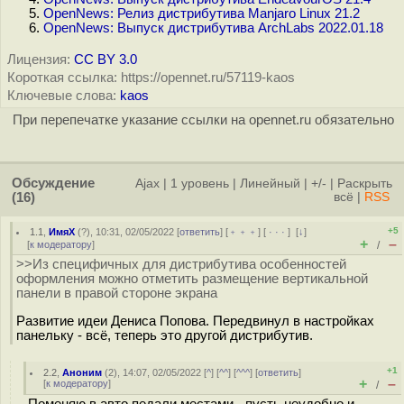
OpenNews: Релиз дистрибутива Manjaro Linux 21.2
OpenNews: Выпуск дистрибутива ArchLabs 2022.01.18
Лицензия:
CC BY 3.0
Короткая ссылка: https://opennet.ru/57119-kaos
Ключевые слова:
kaos
При перепечатке указание ссылки на opennet.ru обязательно
Обсуждение
Ajax
|
1 уровень
|
Линейный
|
+/-
|
Раскрыть
(16)
всё
|
RSS
+5
1.1
,
ИмяХ
(
?
), 10:31, 02/05/2022 [
ответить
] [
﹢﹢﹢
] [
· · ·
]
[
↓
]
+
–
[
к модератору
]
/
>>Из специфичных для дистрибутива особенностей
оформления можно отметить размещение вертикальной
панели в правой стороне экрана
Развитие идеи Дениса Попова. Передвинул в настройках
панельку - всё, теперь это другой дистрибутив.
+1
2.2
,
Аноним
(
2
), 14:07, 02/05/2022 [
^
] [
^^
] [
^^^
] [
ответить
]
+
–
[
к модератору
]
/