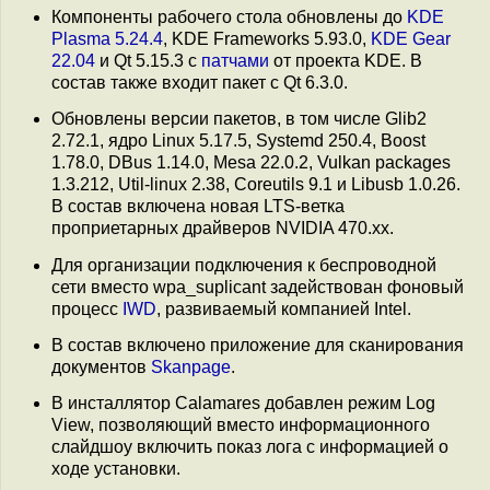
Компоненты рабочего стола обновлены до
KDE
Plasma 5.24.4
, KDE Frameworks 5.93.0,
KDE Gear
22.04
и Qt 5.15.3 c
патчами
от проекта KDE. В
состав также входит пакет с Qt 6.3.0.
Обновлены версии пакетов, в том числе Glib2
2.72.1, ядро Linux 5.17.5, Systemd 250.4, Boost
1.78.0, DBus 1.14.0, Mesa 22.0.2, Vulkan packages
1.3.212, Util-linux 2.38, Coreutils 9.1 и Libusb 1.0.26.
В состав включена новая LTS-ветка
проприетарных драйверов NVIDIA 470.xx.
Для организации подключения к беспроводной
сети вместо wpa_suplicant задействован фоновый
процесс
IWD
, развиваемый компанией Intel.
В состав включено приложение для сканирования
документов
Skanpage
.
В инсталлятор Calamares добавлен режим Log
View, позволяющий вместо информационного
слайдшоу включить показ лога с информацией о
ходе установки.