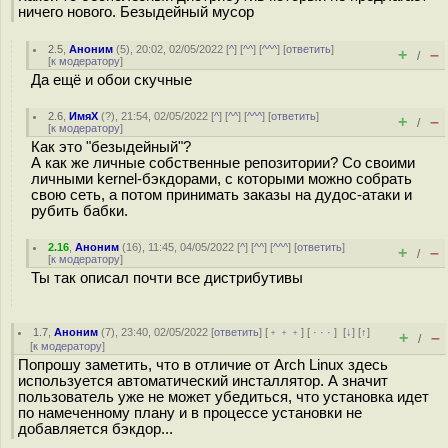
ничего нового. Безыдейный мусор
2.5
,
Аноним
(
5
), 20:02, 02/05/2022 [
^
] [
^^
] [
^^^
] [
ответить
]
+
–
/
[
к модератору
]
Да ещё и обои скучные
2.6
,
ИмяХ
(
?
), 21:54, 02/05/2022 [
^
] [
^^
] [
^^^
] [
ответить
]
+
–
/
[
к модератору
]
Как это "безыдейный"?
А как же личные собственные репозитории? Со своими
личными kernel-бэкдорами, с которыми можно собрать
свою сеть, а потом принимать заказы на дудос-атаки и
рубить бабки.
2.16
,
Аноним
(
16
), 11:45, 04/05/2022 [
^
] [
^^
] [
^^^
] [
ответить
]
+
–
/
[
к модератору
]
Ты так описал почти все дистрибутивы
1.7
,
Аноним
(
7
), 23:40, 02/05/2022 [
ответить
] [
﹢﹢﹢
] [
· · ·
]
[
↓
] [
↑
]
+
–
/
[
к модератору
]
Попрошу заметить, что в отличие от Arch Linux здесь
используется автоматический инсталлятор. А значит
пользователь уже не может убедиться, что установка идет
по намеченному плану и в процессе установки не
добавляется бэкдор...