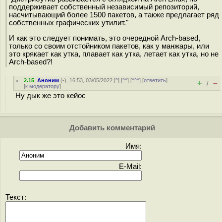
поддерживает собственный независимый репозиторий,
насчитывающий более 1500 пакетов, а также предлагает ряд
собственных графических утилит."
И как это следует понимать, это очередной Arch-based,
только со своим отстойником пакетов, как у манжары, или
это крякает как утка, плавает как утка, летает как утка, но не
Arch-based?!
2.15
,
Аноним
(
-
), 16:53, 03/05/2022 [
^
] [
^^
] [
^^^
] [
ответить
]
+
–
/
[
к модератору
]
Ну дык же это кейос
Добавить комментарий
Имя:
E-Mail:
Текст: