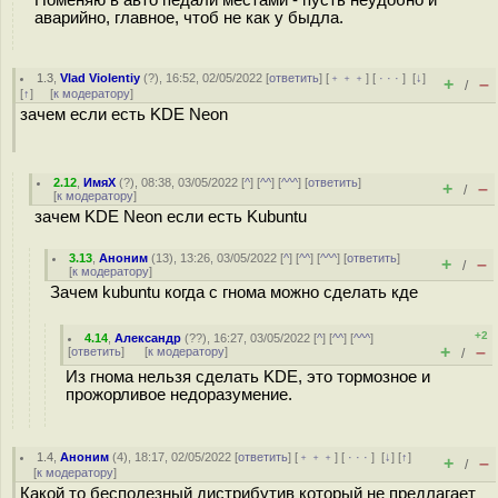
Поменяю в авто педали местами - пусть неудобно и
аварийно, главное, чтоб не как у быдла.
1.3
,
Vlad Violentiy
(
?
), 16:52, 02/05/2022 [
ответить
] [
﹢﹢﹢
] [
· · ·
]
[
↓
]
+
–
/
[
↑
] [
к модератору
]
зачем если есть KDE Neon
2.12
,
ИмяХ
(
?
), 08:38, 03/05/2022 [
^
] [
^^
] [
^^^
] [
ответить
]
+
–
/
[
к модератору
]
зачем KDE Neon если есть Kubuntu
3.13
,
Аноним
(
13
), 13:26, 03/05/2022 [
^
] [
^^
] [
^^^
] [
ответить
]
+
–
/
[
к модератору
]
Зачем kubuntu когда с гнома можно сделать кде
+2
4.14
,
Александр
(
??
), 16:27, 03/05/2022 [
^
] [
^^
] [
^^^
]
+
–
[
ответить
]
[
к модератору
]
/
Из гнома нельзя сделать KDE, это тормозное и
прожорливое недоразумение.
1.4
,
Аноним
(
4
), 18:17, 02/05/2022 [
ответить
] [
﹢﹢﹢
] [
· · ·
]
[
↓
] [
↑
]
+
–
/
[
к модератору
]
Какой то бесполезный дистрибутив который не предлагает