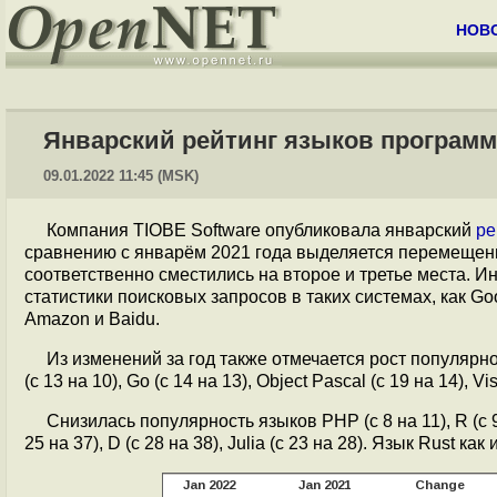
НОВ
Январский рейтинг языков програм
09.01.2022 11:45 (MSK)
Компания TIOBE Software опубликовала январский
ре
сравнению с январём 2021 года выделяется перемещение
соответственно сместились на второе и третье места. 
статистики поисковых запросов в таких системах, как Goo
Amazon и Baidu.
Из изменений за год также отмечается рост популярнос
(с 13 на 10), Go (с 14 на 13), Object Pascal (с 19 на 14), Vis
Снизилась популярность языков PHP (с 8 на 11), R (с 9 на
25 на 37), D (с 28 на 38), Julia (с 23 на 28). Язык Rust как 