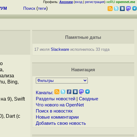
Профиль:
Аноним
(
вход
|
регистрация
)
неRU
opennet.me
РУМ
Поиск
(
теги
)
Памятные даты
17 июля
Slackware
исполнилось 33 года
по
a,
Навигация
нализа
u, Bing,
Каналы:
а 9), Swift
Разделы новостей
|
Сводные
Что нового на OpenNet
Поиск в новостях
), Dart (с
Новые комментарии
Добавить свою новость