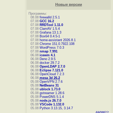
Новые версии
Программы:
08.08
firewalld 2.5.1
07.08
GCC 16.2
07.08
RRDTool 1.11.0
07.08
ClamAV 1.5.4
07.08
Grafana 13.1.3
07.08
Box64 0.4.5-1
07.08
home-assistant 2026.8.1
07.08
Chrome 151.0.7922.108
07.08
WordPress 7.0.3
07.08
nmap 7.991
06.08
icewm 4.1
06.08
Deno 2.9.5
06.08
docker 29.7.2
06.08
OpenLDAP 2.7.0
06.08
Eclipse 7.121.0
06.08
OpenCloud 7.2.3
06.08
mesa 3d 26.2
05.08
OpenVPN 2.7.6
05.08
NetBeans 31
05.08
ublock 1.73.0
05.08
gstreamer 1.28.6
05.08
PowerDNS 5.1.4
05.08
node.js 26.7.0
05.08
VSCode 1.132.0
05.08
Python 3.13.15, 3.14.7
далее>>