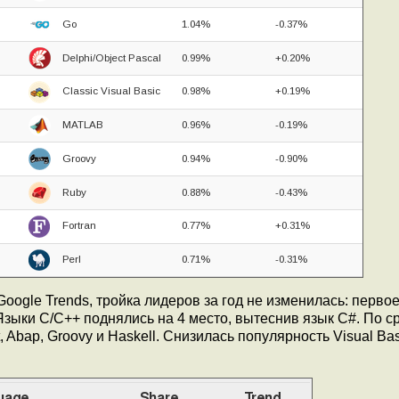
 Google Trends, тройка лидеров за год не изменилась: перво
 Языки C/C++ поднялись на 4 место, вытеснив язык C#. По 
Abap, Groovy и Haskell. Снизилась популярность Visual Basi