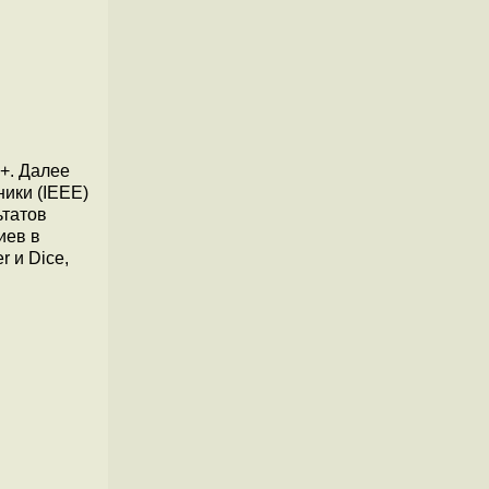
++. Далее
ники (IEEE)
ьтатов
иев в
r и Dice,