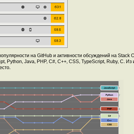
популярности на GitHub и активности обсуждений на Stack O
, Python, Java, PHP, C#, C++, CSS, TypeScript, Ruby, C. Из
есто.