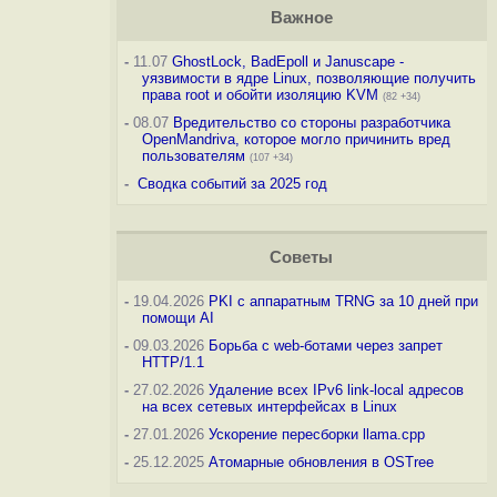
Важное
-
11.07
GhostLock, BadEpoll и Januscape -
уязвимости в ядре Linux, позволяющие получить
права root и обойти изоляцию KVM
(82 +34)
-
08.07
Вредительство со стороны разработчика
OpenMandriva, которое могло причинить вред
пользователям
(107 +34)
-
Сводка событий за 2025 год
Советы
-
19.04.2026
PKI с аппаратным TRNG за 10 дней при
помощи AI
-
09.03.2026
Борьба с web-ботами через запрет
HTTP/1.1
-
27.02.2026
Удаление всех IPv6 link-local адресов
на всех сетевых интерфейсах в Linux
-
27.01.2026
Ускорение пересборки llama.cpp
-
25.12.2025
Атомарные обновления в OSTree