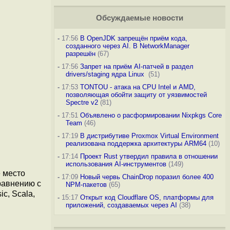
Обсуждаемые новости
-
17:56
В OpenJDK запрещён приём кода,
созданного через AI. В NetworkManager
разрешён
(67)
-
17:56
Запрет на приём AI-патчей в раздел
drivers/staging ядра Linux
(51)
-
17:53
TONTOU - атака на CPU Intel и AMD,
позволяющая обойти защиту от уязвимостей
Spectre v2
(81)
-
17:51
Объявлено о расформировании Nixpkgs Core
Team
(46)
-
17:19
В дистрибутиве Proxmox Virtual Environment
реализована поддержка архитектуры ARM64
(10)
-
17:14
Проект Rust утвердил правила в отношении
использования AI-инструментов
(149)
е место
-
17:09
Новый червь ChainDrop поразил более 400
сравнению с
NPM-пакетов
(65)
c, Scala,
-
15:17
Открыт код Cloudflare OS, платформы для
приложений, создаваемых через AI
(38)