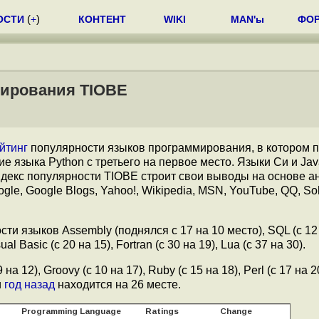
ОСТИ
(
+
)
КОНТЕНТ
WIKI
MAN'ы
ФО
мирования TIOBE
йтинг
популярности языков программирования, в котором 
 языка Python с третьего на первое место. Языки Си и Jav
Индекс популярности TIOBE строит свои выводы на основе а
gle, Google Blogs, Yahoo!, Wikipedia, MSN, YouTube, QQ, Soh
ти языков Assembly (поднялся с 17 на 10 место), SQL (с 12 н
ual Basic (с 20 на 15), Fortran (с 30 на 19), Lua (с 37 на 30).
 12), Groovy (с 10 на 17), Ruby (с 15 на 18), Perl (с 17 на 20
и
год назад
находится на 26 месте.