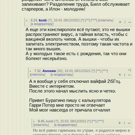
запихивают? Разделение труда, Билл обслуживает
старперов, а Илон - молодняк!
6.24
,
kusb
(
?
), 16:43, 08/12/2021 [
^
] [
^^
] [
^^^
] [
ответить
]
+
–
/
[
к модератору
]
А еще эти конспирологи всё путают, это не вышки
распространяют вирус, а тайная власть, чтобы с
вакциной вколоть чипов. А вышки - чтобы их
запитать электричеством, поэтому такая частота и
так много вышек.
А у молодых такое есть с рождения, так что они
болеют несерьёзно.
+1
7.32
,
Аноним
(
32
), 19:43, 08/12/2021 [
^
] [
^^
] [
^^^
]
+
–
[
ответить
]
[
к модератору
]
/
А я вообще у себя отключил вайфай 2\5Ггц.
Вместе с интернетом.
После этого начал мыслить ясно и четко.
Привет Буратино пишу с калькулятора
Гарри Потер мне просто не отвечает
Мой мозг навсегда от причала отчалил
8.45
,
kusb
(
?
), 15:53, 09/12/2021 [
^
] [
^^
] [
^^^
]
+
–
/
[
ответить
]
[
к модератору
]
Но всё равно гармошка по утрам, я родился мирно в
сортире бродяг, но в болоте бы...
текст свёрнут,