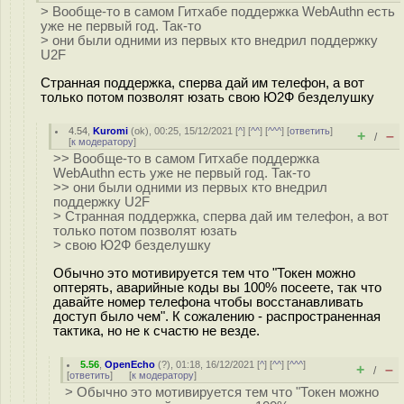
> Вообще-то в самом Гитхабе поддержка WebAuthn есть
уже не первый год. Так-то
> они были одними из первых кто внедрил поддержку
U2F
Странная поддержка, сперва дай им телефон, а вот
только потом позволят юзать свою Ю2Ф безделушку
4.54
,
Kuromi
(
ok
), 00:25, 15/12/2021 [
^
] [
^^
] [
^^^
] [
ответить
]
+
–
/
[
к модератору
]
>> Вообще-то в самом Гитхабе поддержка
WebAuthn есть уже не первый год. Так-то
>> они были одними из первых кто внедрил
поддержку U2F
> Странная поддержка, сперва дай им телефон, а вот
только потом позволят юзать
> свою Ю2Ф безделушку
Обычно это мотивируется тем что "Токен можно
оптерять, аварийные коды вы 100% посеете, так что
давайте номер телефона чтобы восстанавливать
доступ было чем". К сожалению - распространенная
тактика, но не к счастю не везде.
5.56
,
OpenEcho
(
?
), 01:18, 16/12/2021 [
^
] [
^^
] [
^^^
]
+
–
/
[
ответить
]
[
к модератору
]
> Обычно это мотивируется тем что "Токен можно