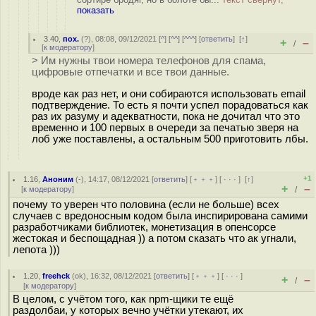
показать
3.40
,
пох.
(
?
), 08:08, 09/12/2021 [
^
] [
^^
] [
^^^
] [
ответить
]
[
↑
]
+
–
/
[
к модератору
]
> Им нужны твои номера телефонов для спама,
цифровые отпечатки и все твои данные.
вроде как раз нет, и они собираются использовать email
подтверждение. То есть я почти успел порадоваться как
раз их разуму и адекватности, пока не дочитал что это
временно и 100 первых в очереди за печатью зверя на
лоб уже поставлены, а остальным 500 приготовить лбы.
+1
1.16
,
Аноним
(
-
), 14:17, 08/12/2021 [
ответить
] [
﹢﹢﹢
] [
· · ·
]
[
↑
]
+
–
[
к модератору
]
/
почему то уверен что половина (если не больше) всех
случаев с вредоносным кодом была инспирирована самими
разработчиками библиотек, монетизация в опенсорсе
жестокая и беспощадная )) а потом сказать что ак угнали,
лепота )))
1.20
,
freehck
(
ok
), 16:32, 08/12/2021 [
ответить
] [
﹢﹢﹢
] [
· · ·
]
+
–
/
[
к модератору
]
В целом, с учётом того, как npm-щики те ещё
раздолбаи, у которых вечно учётки утекают, их