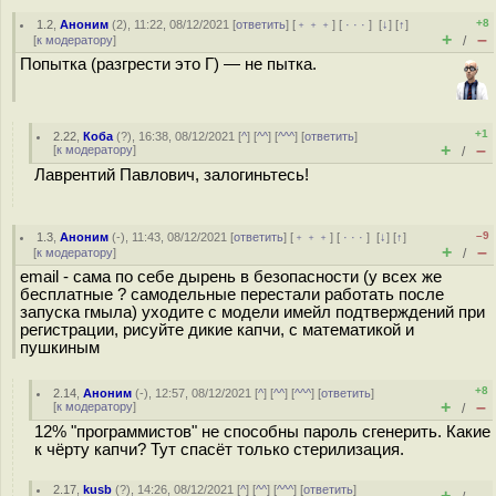
+8
1.2
,
Аноним
(
2
), 11:22, 08/12/2021 [
ответить
] [
﹢﹢﹢
] [
· · ·
]
[
↓
] [
↑
]
+
–
[
к модератору
]
/
Попытка (разгрести это Г) — не пытка.
+1
2.22
,
Коба
(
?
), 16:38, 08/12/2021 [
^
] [
^^
] [
^^^
] [
ответить
]
+
–
[
к модератору
]
/
Лаврентий Павлович, залогиньтесь!
–9
1.3
,
Аноним
(
-
), 11:43, 08/12/2021 [
ответить
] [
﹢﹢﹢
] [
· · ·
]
[
↓
] [
↑
]
+
–
[
к модератору
]
/
email - сама по себе дырень в безопасности (у всех же
бесплатные ? самодельные перестали работать после
запуска гмыла) уходите с модели имейл подтверждений при
регистрации, рисуйте дикие капчи, с математикой и
пушкиным
+8
2.14
,
Аноним
(
-
), 12:57, 08/12/2021 [
^
] [
^^
] [
^^^
] [
ответить
]
+
–
[
к модератору
]
/
12% "программистов" не способны пароль сгенерить. Какие
к чёрту капчи? Тут спасёт только стерилизация.
2.17
,
kusb
(
?
), 14:26, 08/12/2021 [
^
] [
^^
] [
^^^
] [
ответить
]
+
–