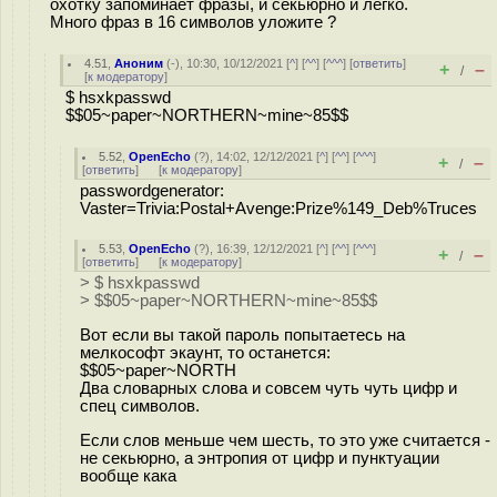
охотку запоминает фразы, и секьюрно и легко.
Много фраз в 16 символов уложите ?
4.51
,
Аноним
(
-
), 10:30, 10/12/2021 [
^
] [
^^
] [
^^^
] [
ответить
]
+
–
/
[
к модератору
]
$ hsxkpasswd
$$05~paper~NORTHERN~mine~85$$
5.52
,
OpenEcho
(
?
), 14:02, 12/12/2021 [
^
] [
^^
] [
^^^
]
+
–
/
[
ответить
]
[
к модератору
]
passwordgenerator:
Vaster=Trivia:Postal+Avenge:Prize%149_Deb%Truces
5.53
,
OpenEcho
(
?
), 16:39, 12/12/2021 [
^
] [
^^
] [
^^^
]
+
–
/
[
ответить
]
[
к модератору
]
> $ hsxkpasswd
> $$05~paper~NORTHERN~mine~85$$
Вот если вы такой пароль попытаетесь на
мелкософт экаунт, то останется:
$$05~paper~NORTH
Два словарных слова и совсем чуть чуть цифр и
спец символов.
Если слов меньше чем шесть, то это уже считается -
не секьюрно, а энтропия от цифр и пунктуации
вообще кака