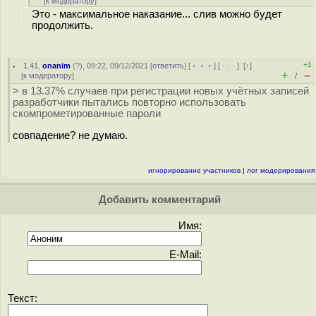
[
к модератору
]
Это - максимальное наказание... слив можно будет
продолжить.
+1
1.41
,
onanim
(
?
), 09:22, 09/12/2021 [
ответить
] [
﹢﹢﹢
] [
· · ·
]
[
↑
]
+
–
[
к модератору
]
/
> в 13.37% случаев при регистрации новых учётных записей
разработчики пытались повторно использовать
скомпрометированные пароли
совпадение? не думаю.
игнорирование участников
|
лог модерирования
Добавить комментарий
Имя:
E-Mail:
Текст: