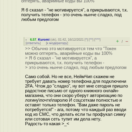
оптерять, аварийные коды вы 100%
Я б сказал - "не мотивируется", а прикрываются, т.к.
получить телефон - это очень нынче сладко, под
любым предлогом
6.57
,
Kuromi
(
ok
), 01:42, 16/12/2021 [
^
] [
^^
] [
^^^
]
+
–
/
[
ответить
]
[
к модератору
]
>> Обычно это мотивируется тем что "Токен
можно оптерять, аварийные коды вы 100%
> Я б сказал - "не мотивируется", а
прикрываются, т.к. получить телефон -
> это очень нынче сладко, под любым предлогом
Само собой. Но не все, НеймЧип скажем не
требует давать номер телефона для подключени
2FA. Чтож до "сладко", ну вот мне сегодня пришло
радостное письмо от одного книжного онлайн-
магазина, что они скоро уберут авторизацию по
логину\почте\паролю И соцсеткам полностью и
оставят только телефон. "Вам даже пароль не
потребуется!" - ага, потому что каждый раз вводи
код из СМС, что делать если ты профукал симку
или сотовая сеть тупит им дела нету.
Радость-то какая >_<