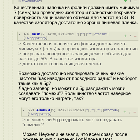
+
–
[
к модератору
]
/
Качественная шапочка из фольги должна иметь минимум
7 (семь)пар проводник-изолятор и полностью покрывать
поверхность защищаемого объема для частот до 5G. В
качестве изолятора достаточно хороша пищевая пленка.
4.18
,
kusb
(
?
), 14:30, 08/12/2021 [
^
] [
^^
] [
^^^
] [
ответить
]
+
–
/
[
к модератору
]
> Качественная шапочка из фольги должна иметь
минимум 7 (семь)пар проводник-изолятор и полностью
> покрывать поверхность защищаемого объема для
частот до 5G. В качестве изолятора
> достаточно хороша пищевая пленка.
Возможно достаточно изолировать очень низкие
частоты "как наводки от проводного радио" и наоборот
такие как в 5g?
Ладно заговор, но может ли 5g раздражать мозг и
создавать "помехи"? Большинство частот наверное
могут его только нагреть, так?
5.21
,
Аноним
(
5
), 16:35, 08/12/2021 [
^
] [
^^
] [
^^^
] [
ответить
]
+
–
/
[
к модератору
]
>но может ли 5g раздражать мозг и создавать
"помехи"?
Может. Неужели не знали, что всем сразу после
рождения чип с антенной от Илона в мозг