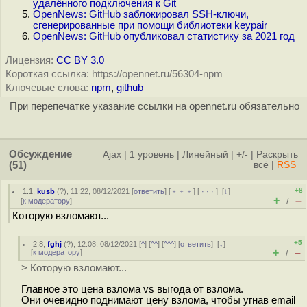
удалённого подключения к Git
OpenNews: GitHub заблокировал SSH-ключи,
сгенерированные при помощи библиотеки keypair
OpenNews: GitHub опубликовал статистику за 2021 год
Лицензия:
CC BY 3.0
Короткая ссылка: https://opennet.ru/56304-npm
Ключевые слова:
npm
,
github
При перепечатке указание ссылки на opennet.ru обязательно
Обсуждение
Ajax
|
1 уровень
|
Линейный
|
+/-
|
Раскрыть
(51)
всё
|
RSS
+8
1.1
,
kusb
(
?
), 11:22, 08/12/2021 [
ответить
] [
﹢﹢﹢
] [
· · ·
]
[
↓
]
+
–
[
к модератору
]
/
Которую взломают...
+5
2.8
,
fghj
(
?
), 12:08, 08/12/2021 [
^
] [
^^
] [
^^^
] [
ответить
]
[
↓
]
+
–
[
к модератору
]
/
> Которую взломают...
Главное это цена взлома vs выгода от взлома.
Они очевидно поднимают цену взлома, чтобы угнав email