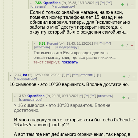
7.58
,
OpenEcho
(
?
), 08:38, 16/12/2021 [
^
] [
^^
] [
^^^
]
+
–
/
[
ответить
]
[
к модератору
]
Если б только онлайне магазин, на яхе вон,
поменял номер телефона лет 15 назад и не
обновил вовремя, теперь, для "исключительно
заботы о мне" доступ перекрыт навсегда, к
экаунту который был с рождения самой яхи...
8.59
,
Kuromi
(
ok
), 19:43, 16/12/2021 [
^
] [
^^
] [
^^^
]
+
–
/
[
ответить
]
[
к модератору
]
Так именно что Если пропадет доступ к
онлайн-магазу книг, где все равно никаких...
текст свёрнут,
показать
2.44
,
ist
(
?
), 12:50, 09/12/2021 [
^
] [
^^
] [
^^^
] [
ответить
]
[
↑
]
+
–
/
[
к модератору
]
16 символов - это 10^30 вариантов. Вполне достаточно.
3.50
,
OpenEcho
(
?
), 20:25, 09/12/2021 [
^
] [
^^
] [
^^^
] [
ответить
]
+
–
/
[
к модератору
]
> 16 символов - это 10^30 вариантов. Вполне
достаточно.
И много народу знаете, которые хотя бы: echo 0x'head -c
16 /dev/urandom | xxd -p' ?
А вот там где нет дебильного ограничения, так народ в