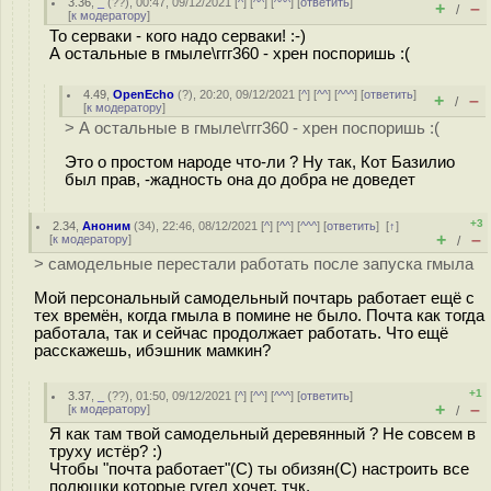
3.36
,
_
(
??
), 00:47, 09/12/2021 [
^
] [
^^
] [
^^^
] [
ответить
]
+
–
/
[
к модератору
]
То серваки - кого надо серваки! :-)
А остальные в гмыле\ггг360 - хрен поспоришь :(
4.49
,
OpenEcho
(
?
), 20:20, 09/12/2021 [
^
] [
^^
] [
^^^
] [
ответить
]
+
–
/
[
к модератору
]
> А остальные в гмыле\ггг360 - хрен поспоришь :(
Это о простом народе что-ли ? Ну так, Кот Базилио
был прав, -жадность она до добра не доведет
+3
2.34
,
Аноним
(
34
), 22:46, 08/12/2021 [
^
] [
^^
] [
^^^
] [
ответить
]
[
↑
]
+
–
[
к модератору
]
/
> самодельные перестали работать после запуска гмыла
Мой персональный самодельный почтарь работает ещё с
тех времён, когда гмыла в помине не было. Почта как тогда
работала, так и сейчас продолжает работать. Что ещё
расскажешь, ибэшник мамкин?
+1
3.37
,
_
(
??
), 01:50, 09/12/2021 [
^
] [
^^
] [
^^^
] [
ответить
]
+
–
[
к модератору
]
/
Я как там твой самодельный деревянный ? Не совсем в
труху истёр? :)
Чтобы "почта работает"(С) ты обизян(С) настроить все
полюшки которые гугел хочет. тчк.