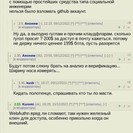
с помощью простейших средства типа социальной
инженерии
нельзя было взломать github аккаунт.
–5
3.9
,
Аноним
(
-
), 12:18, 08/12/2021 [
^
] [
^^
] [
^^^
] [
ответить
]
+
–
[
к модератору
]
/
Ну да, а выгодно гуглам и прочим клаудфларам. сколько
гугол просит ? 200$ за доступ в почту кажеться. потому
не держу ничего ценнее 199$ бггга, пусть разорятся
+1
2.35
,
Аноним
(
35
), 23:56, 08/12/2021 [
^
] [
^^
] [
^^^
] [
ответить
]
[
↓
] [
↑
]
+
–
[
к модератору
]
/
Будут потом слюну брать на анализ и верификацию...
Ширину носа измерять...
+2
3.46
,
kusb
(
?
), 18:27, 09/12/2021 [
^
] [
^^
] [
^^^
] [
ответить
]
+
–
[
к модератору
]
/
Кидать полотенце, спрашивать кто ты по масти.
2.55
,
Kuromi
(
ok
), 00:28, 15/12/2021 [
^
] [
^^
] [
^^^
] [
ответить
]
[
↑
]
+
–
/
[
к модератору
]
WebAuthn вряд ли сломают, там нужен железный
ключ для доступа, особенно прикольно когда он
внешний.