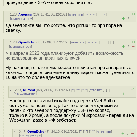
принуждение к 2FA -- очень хороший шаг.
+1
1.23
,
Аноним
(
23
), 16:41, 08/12/2021 [
ответить
] [
﹢﹢﹢
] [
· · ·
]
+
–
[
к модератору
]
/
Да внедряйте вы что хотите. Что github что npn пора на
свалку.
+1
1.28
,
OpenEcho
(
?
), 17:06, 08/12/2021 [
ответить
] [
﹢﹢﹢
] [
· · ·
]
[
↓
]
+
–
[
к модератору
]
/
> в апреле 2022 года планируют добавить возможность
использования аппаратных ключей
Ну наконец то, кто в мелкософте прочитал про аппаратные
ключи... Глядишь, они еще и длину пароля может увеличат с
16 на что то более адекватное
+1
2.33
,
Kuromi
(
ok
), 21:06, 08/12/2021 [
^
] [
^^
] [
^^^
] [
ответить
]
[
↓
]
+
–
[
к модератору
]
/
Вообще-то в самом Гитхабе поддержка WebAuthn
есть уже не первый год. Так-то они были одними из
первых кто внедрил поддержку U2F (но коряво,
только в Хроме), а после покупки Микросами - перешли на
WebAuthn, даже в ФФ работает.
3.47
,
OpenEcho
(
?
), 20:13, 09/12/2021 [
^
] [
^^
] [
^^^
] [
ответить
]
+
–
/
[
к модератору
]