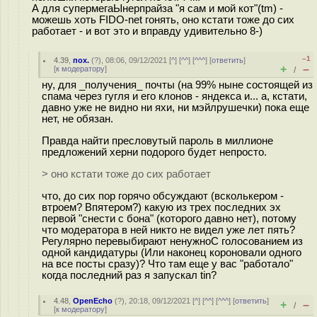
А для супермегаЫнерпрайза "я сам и мой кот"(tm) -
можешь хоть FIDO-net гонять, оно кстати тоже до сих
работает - и вот это и вправду удивительно 8-)
–1
4.39
,
пох.
(
?
), 08:06, 09/12/2021 [
^
] [
^^
] [
^^^
] [
ответить
]
+
–
[
к модератору
]
/
ну, для _получения_ почты (на 99% ныне состоящей из
спама через гугля и его клонов - яндекса и... а, кстати,
давно уже не видно ни яхи, ни мэйлрушечки) пока еще
нет, не обязан.
Правда найти пресловутый пароль в миллионе
предложений херни подорого будет непросто.
> оно кстати тоже до сих работает
что, до сих пор горячо обсуждают (всколькером -
втроем? Впятером?) какую из трех последних эх
первой "снести с бона" (которого давно нет), потому
что модератора в ней никто не видел уже лет пять?
Регулярно перевыбирают ненужноC голосованием из
одной кандидатуры (Или наконец короновали одного
на все посты сразу)? Что там еще у вас "работало"
когда последний раз я запускал tin?
4.48
,
OpenEcho
(
?
), 20:18, 09/12/2021 [
^
] [
^^
] [
^^^
] [
ответить
]
+
–
/
[
к модератору
]