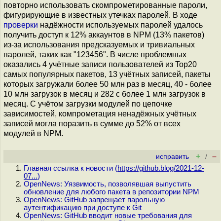
повторно использовать скомпрометированные пароли,
фигурирующие в известных утечках паролей. В ходе
проверки
надёжности используемых паролей удалось
получить доступ к 12% аккаунтов в NPM (13% пакетов)
из-за использования предсказуемых и тривиальных
паролей, таких как "123456". В числе проблемных
оказались 4 учётные записи пользователей из Top20
самых популярных пакетов, 13 учётных записей, пакеты
которых загружали более 50 млн раз в месяц, 40 - более
10 млн загрузок в месяц и 282 с более 1 млн загрузок в
месяц. С учётом загрузки модулей по цепочке
зависимостей, компрометация ненадёжных учётных
записей могла поразить в сумме до 52% от всех
модулей в NPM.
+
–
исправить
/
Главная ссылка к новости (
https://github.blog/2021-12-
07...
)
OpenNews: Уязвимость, позволявшая выпустить
обновление для любого пакета в репозитории NPM
OpenNews: GitHub запрещает парольную
аутентификацию при доступе к Git
OpenNews: GitHub вводит новые требования для