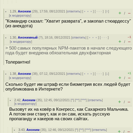
1.29
,
Аноним
(
29
), 17:59, 08/12/2021 [
ответить
] [
﹢﹢﹢
] [
· · ·
]
[
↑
]
+
–
/
[
к модератору
]
"Командир сказал: "Хватит разврата", и закопал стюардессу"
(из анекдота)
–1
1.30
,
Анонимный
(
?
), 18:16, 08/12/2021 [
ответить
] [
﹢﹢﹢
] [
· · ·
]
+
–
[
к модератору
]
/
> 500 самых популярных NPM-пакетов в начале следующего
года будет внедрена обязательная двухфакторная
Толерантно!
+1
1.38
,
Аноним
(
38
), 07:12, 09/12/2021 [
ответить
] [
﹢﹢﹢
] [
· · ·
]
[
↓
]
+
–
[
к модератору
]
/
Сколько будет им штраф если биометрия всех людей будет
опубликована в Интернете?
2.42
,
Аноним
(
35
), 12:45, 09/12/2021 [
^
] [
^^
] [
^^^
] [
ответить
]
+
–
/
[
к модератору
]
Вызовут их на ковёр в Конгресс, как Сахарного Мальчика.
А потом они станут, как и он сам, искать русскую
пропаганду и хакеров на своих сайтах.
3.43
,
Аноним
(
35
), 12:46, 09/12/2021 [
^
] [
^^
] [
^^^
] [
ответить
]
+
–
/