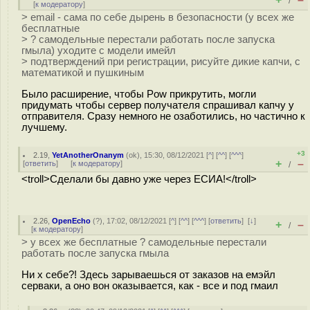
/
[
к модератору
]
> email - сама по себе дырень в безопасности (у всех же
бесплатные
> ? самодельные перестали работать после запуска
гмыла) уходите с модели имейл
> подтверждений при регистрации, рисуйте дикие капчи, с
математикой и пушкиным
Было расширение, чтобы Pow прикрутить, могли
придумать чтобы сервер получателя спрашивал капчу у
отправителя. Сразу немного не озаботились, но частично к
лучшему.
+3
2.19
,
YetAnotherOnanym
(
ok
), 15:30, 08/12/2021 [
^
] [
^^
] [
^^^
]
+
–
[
ответить
]
[
к модератору
]
/
<troll>Сделали бы давно уже через ЕСИА!</troll>
2.26
,
OpenEcho
(
?
), 17:02, 08/12/2021 [
^
] [
^^
] [
^^^
] [
ответить
]
[
↓
]
+
–
/
[
к модератору
]
> у всех же бесплатные ? самодельные перестали
работать после запуска гмыла
Ни х себе?! Здесь зарываешься от заказов на емэйл
серваки, а оно вон оказывается, как - все и под гмаил