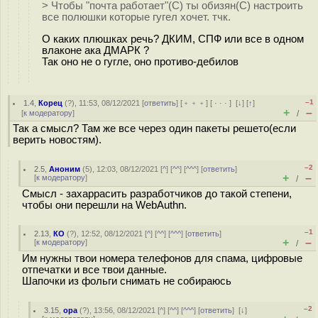
> Чтобы "почта работает"(С) ты обизян(С) настроить
все полюшки которые гугел хочет. тчк.
О каких плюшках речь? ДКИМ, СПФ или все в одном
влаконе ака ДМАРК ?
Так оно не о гугле, оно противо-дебилов
–1
1.4
,
Корец
(
?
), 11:53, 08/12/2021 [
ответить
] [
﹢﹢﹢
] [
· · ·
]
[
↓
] [
↑
]
+
–
[
к модератору
]
/
Так а смысл? Там же все через один пакеты решeто(если
верить новостям).
–2
2.5
,
Аноним
(
5
), 12:03, 08/12/2021 [
^
] [
^^
] [
^^^
] [
ответить
]
+
–
[
к модератору
]
/
Смысл - захаррасить разработчиков до такой степени,
чтобы они перешли на WebAuthn.
–1
2.13
,
КО
(
?
), 12:52, 08/12/2021 [
^
] [
^^
] [
^^^
] [
ответить
]
+
–
[
к модератору
]
/
Им нужны твои номера телефонов для спама, цифровые
отпечатки и все твои данные.
Шапочки из фольги снимать не собираюсь
–2
3.15
,
opa
(
?
), 13:56, 08/12/2021 [
^
] [
^^
] [
^^^
] [
ответить
]
[
↓
]