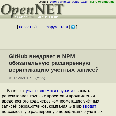
Профиль:
Аноним
(
вход
|
регистрация
)
неRU
opennet.me
[
новости
/
+++
|
форум
|
теги
|
]
GitHub внедряет в NPM
обязательную расширенную
верификацию учётных записей
08.12.2021 11:16 (MSK)
В связи с
участившимися
случаями
захвата
репозиториев крупных проектов и продвижения
вредоносного кода через компрометацию учётных
записей разработчиков, компания GitHub
вводит
повсеместную расширенную верификацию учётных