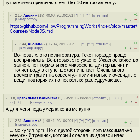
гугла ничего приличного нет. Лет 10 не трогал ноду.
+1
2.15
,
Аноним
(
15
), 00:08, 20/10/2021 [
^
] [
^^
] [
^^^
] [
ответить
]
+
–
[
к модератору
]
/
https://github.com/HowProgrammingWorks/Index/blob/master/
Courses/NodeJS.md
+1
3.44
,
Аноним
(
7
), 12:14, 20/10/2021 [
^
] [
^^
] [
^^^
] [
ответить
]
+
–
[
к модератору
]
/
Во-первых, это не литература. Текст гораздо проще
воспринимать. Во-вторых, это ужасно. Ужасное качество
записи, нет нормального микрофона, диктор мычит и
толчёт воду в ступе, шокает и гыкает. Очень много
времени тратит на совсем уж примитивные и очевидные
вещи, повторяя их по несколько раз. Удручающе,
–4
1.8
,
Правильная вебмакака
(
?
), 23:29, 19/10/2021 [
ответить
] [
﹢﹢﹢
]
+
–
[
· · ·
]
[
↓
] [
↑
] [
к модератору
]
/
А для меня нода умерла когда мс купил.
2.31
,
Аноним
(
31
), 08:41, 20/10/2021 [
^
] [
^^
] [
^^^
] [
ответить
]
+
–
/
[
к модератору
]
... мс купил npm. Но с другой стороны npm максимально
ненужный трешняк, который сделал из здравой идеи