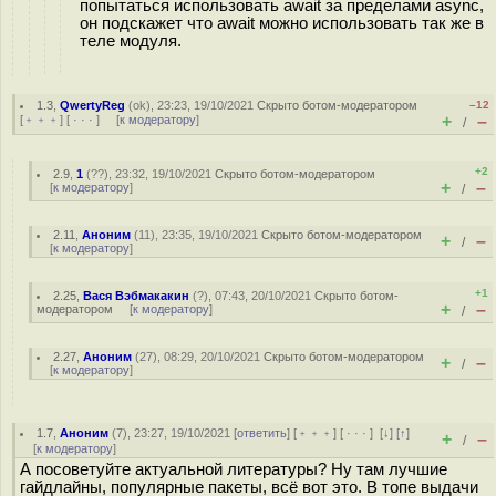
попытаться использовать await за пределами async,
он подскажет что await можно использовать так же в
теле модуля.
1.3
,
QwertyReg
(
ok
), 23:23, 19/10/2021
Скрыто ботом-модератором
–12
+
–
[
﹢﹢﹢
] [
· · ·
] [
к модератору
]
/
+2
2.9
,
1
(
??
), 23:32, 19/10/2021
Скрыто ботом-модератором
+
–
[
к модератору
]
/
2.11
,
Аноним
(
11
), 23:35, 19/10/2021
Скрыто ботом-модератором
+
–
/
[
к модератору
]
+1
2.25
,
Вася Вэбмакакин
(
?
), 07:43, 20/10/2021
Скрыто ботом-
+
–
модератором
[
к модератору
]
/
2.27
,
Аноним
(
27
), 08:29, 20/10/2021
Скрыто ботом-модератором
+
–
/
[
к модератору
]
1.7
,
Аноним
(
7
), 23:27, 19/10/2021 [
ответить
] [
﹢﹢﹢
] [
· · ·
]
[
↓
] [
↑
]
+
–
/
[
к модератору
]
А посоветуйте актуальной литературы? Ну там лучшие
гайдлайны, популярные пакеты, всё вот это. В топе выдачи