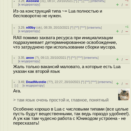
–1
3.28
,
Аноним
(
31
), 08:37, 20/10/2021 [
^
] [
^^
] [
^^^
] [
ответить
]
+
–
[
к модератору
]
/
Из-за конструкций типа ~= Lua полностью и
бесповоротно не нужен.
+1
3.29
,
n00by
(
ok
), 08:39, 20/10/2021 [
^
] [
^^
] [
^^^
] [
ответить
]
+
–
[
к модератору
]
/
RAII помимо захвата ресурса при инициализации
подразумевает детерминированное освобождение,
что затруднено при использовании сборки мусора.
3.35
,
анон
(
?
), 09:13, 20/10/2021 [
^
] [
^^
] [
^^^
] [
ответить
]
+
–
/
[
к модератору
]
Жаль только вакансий маловато, а которые есть Lua
указан как второй язык
3.49
,
DeadMustdie
(
??
), 22:27, 20/10/2021 [
^
] [
^^
] [
^^^
] [
ответить
]
+
–
/
[
↓
] [
к модератору
]
Ага.
> там язык очень простой и, главное, понятный
Особенно хорошо в Lua с числовыми типами (все целые
пусть будут вещественными, так ведь гораздо удобнее!).
А уж как там чудесно работа с Юникодом устроена - не
пересказать!