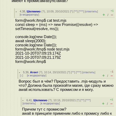
имеют к промисам/async/await?
+1
4.38
,
Шелмимо
(
?
), 10:09, 20/10/2021 [
^
] [
^^
] [
^^^
] [
ответить
]
+
–
[
к модератору
]
/
form@work:/tmp$ cat test.mjs
const sleep = (ms) => new Promise((resolve) =>
setTimeout(resolve, ms));
console.log(new Date());
await sleep(2000);
console.log(new Date());
form@work:/tmp$ node test.mjs
2021-10-20T07:09:19.174Z
2021-10-20T07:09:21.179Z
form@work:/tmp$
–1
5.39
,
Агент
(
?
), 10:14, 20/10/2021 [
^
] [
^^
] [
^^^
] [
ответить
]
+
–
[
↓
] [
к модератору
]
/
Вопрос был в чём? Предоставить .mjs-модуль и
что? Должна была произойти магия, где сразу можно
await использовать? С промисом и я могу.
+1
6.41
,
Шелмимо
(
?
), 10:16, 20/10/2021 [
^
] [
^^
] [
^^^
]
+
–
[
ответить
]
[
к модератору
]
/
Причем тут с промисом?
await в принципе применим либо к промису либо к