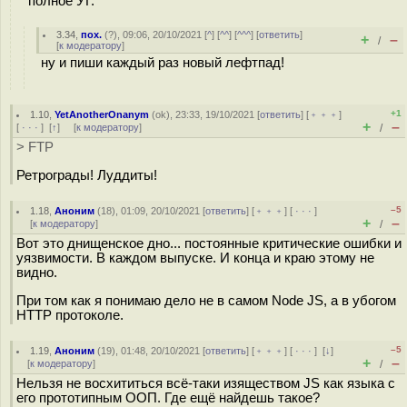
полное УГ.
3.34
,
пох.
(
?
), 09:06, 20/10/2021 [
^
] [
^^
] [
^^^
] [
ответить
]
+
–
/
[
к модератору
]
ну и пиши каждый раз новый лефтпад!
+1
1.10
,
YetAnotherOnanym
(
ok
), 23:33, 19/10/2021 [
ответить
] [
﹢﹢﹢
]
+
–
[
· · ·
]
[
↑
] [
к модератору
]
/
> FTP
Ретрограды! Луддиты!
–5
1.18
,
Аноним
(
18
), 01:09, 20/10/2021 [
ответить
] [
﹢﹢﹢
] [
· · ·
]
+
–
[
к модератору
]
/
Вот это днищенское дно... постоянные критические ошибки и
уязвимости. В каждом выпуске. И конца и краю этому не
видно.
При том как я понимаю дело не в самом Node JS, а в убогом
HTTP протоколе.
–5
1.19
,
Аноним
(
19
), 01:48, 20/10/2021 [
ответить
] [
﹢﹢﹢
] [
· · ·
]
[
↓
]
+
–
[
к модератору
]
/
Нельзя не восхититься всё-таки изяществом JS как языка с
его прототипным ООП. Где ещё найдешь такое?