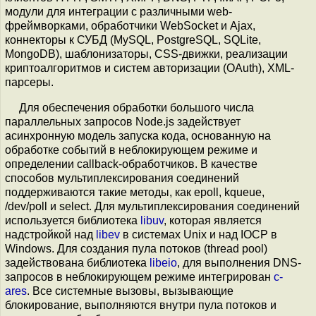
модули для интеграции с различными web-
фреймворками, обработчики WebSocket и Ajax,
коннекторы к СУБД (MySQL, PostgreSQL, SQLite,
MongoDB), шаблонизаторы, CSS-движки, реализации
криптоалгоритмов и систем авторизации (OAuth), XML-
парсеры.
Для обеспечения обработки большого числа
параллельных запросов Node.js задействует
асинхронную модель запуска кода, основанную на
обработке событий в неблокирующем режиме и
определении callback-обработчиков. В качестве
способов мультиплексирования соединений
поддерживаются такие методы, как epoll, kqueue,
/dev/poll и select. Для мультиплексирования соединений
используется библиотека
libuv
, которая является
надстройкой над
libev
в системах Unix и над IOCP в
Windows. Для создания пула потоков (thread pool)
задействована библиотека
libeio
, для выполнения DNS-
запросов в неблокирующем режиме интегрирован
c-
ares
. Все системные вызовы, вызывающие
блокирование, выполняются внутри пула потоков и