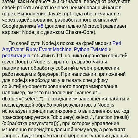
затем, как и обработчики сигналов, передают результат
своей работы обратно через неименованный канал
(pipe). Выполнение JavaScript-кода обеспечивается
через задействование разработанного компанией
Google движка
V8
(дополнительно Microsoft развивает
вариант Node.js с движком Chakra-Core).
По своей сути Node.js похож на фреймворки
Perl
AnyEvent
,
Ruby Event Machine
,
Python Twisted
и
реализацию
событий в Tcl, но цикл обработки событий
(event loop) в Node.js скрыт от разработчика и
напоминает обработку событий в web-приложении,
работающем в браузере. При написании приложений
для node.js необходимо учитывать специфику
событийно-ориентированного программирования,
например, вместо выполнения "var result =
db.query("select..");" с ожиданием завершения работы и
последующей обработкой результатов, в Node.js
использует принцип асинхронного выполнения, т.е. код
трансформируется в "db.query("select..", function (result)
{обработка результата});", при котором управление
мгновенно перейдёт к дальнейшему коду, а результат
запроса будет обработан по мере поступления данных.