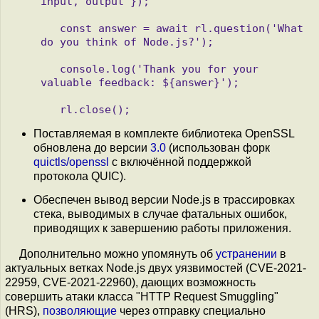
input, output });

   const answer = await rl.question('What 
do you think of Node.js?');

   console.log('Thank you for your 
valuable feedback: ${answer}');

Поставляемая в комплекте библиотека OpenSSL
обновлена до версии
3.0
(использован форк
quictls/openssl
с включённой поддержкой
протокола QUIC).
Обеспечен вывод версии Node.js в трассировках
стека, выводимых в случае фатальных ошибок,
приводящих к завершению работы приложения.
Дополнительно можно упомянуть об
устранении
в
актуальных ветках Node.js двух уязвимостей (CVE-2021-
22959, CVE-2021-22960), дающих возможность
совершить атаки класса "HTTP Request Smuggling"
(HRS),
позволяющие
через отправку специально