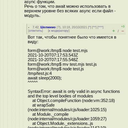
async функции.
Речь о том, что await можно использовать в
верхнем уровне без всяких async если файл -
модуль.
+3
7.42
,
Шелмимо
(
?
), 10:18, 20/10/2021 [
^
] [
^^
] [
^^^
]
+
–
[
ответить
]
[
к модератору
]
/
Вот так, чтобы понятнее было что имеется в
виду:
form@work:/tmp$ node test.mjs
2021-10-20T07:17:53.543Z
2021-10-20T07:17:55.548Z
form@work:/tmp$ mv test.mjs test.js
form@work:/tmp$ node test.js
/tmp/test.js:4
await sleep(2000);
^^^^^
SyntaxError: await is only valid in async functions
and the top level bodies of modules
at Object.compileFunction (node:vm:352:18)
at wrapSafe
(node:internal/modules/cjs/loader:1025:15)
at Module._compile
(node:internal/modules/cjs/loader:1059:27)
at Object.Module._extensions..js
(node:internal/modules/cjs/loader:1147:10)