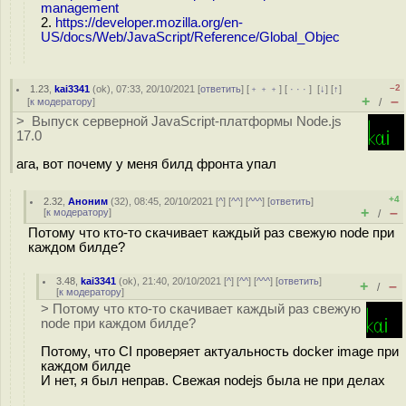
management
2.
https://developer.mozilla.org/en-
US/docs/Web/JavaScript/Reference/Global_Objec
–2
1.23
,
kai3341
(
ok
), 07:33, 20/10/2021 [
ответить
] [
﹢﹢﹢
] [
· · ·
]
[
↓
] [
↑
]
+
–
[
к модератору
]
/
> Выпуск серверной JavaScript-платформы Node.js
17.0
ага, вот почему у меня билд фронта упал
+4
2.32
,
Аноним
(
32
), 08:45, 20/10/2021 [
^
] [
^^
] [
^^^
] [
ответить
]
+
–
[
к модератору
]
/
Потому что кто-то скачивает каждый раз свежую node при
каждом билде?
3.48
,
kai3341
(
ok
), 21:40, 20/10/2021 [
^
] [
^^
] [
^^^
] [
ответить
]
+
–
/
[
к модератору
]
> Потому что кто-то скачивает каждый раз свежую
node при каждом билде?
Потому, что CI проверяет актуальность docker image при
каждом билде
И нет, я был неправ. Свежая nodejs была не при делах