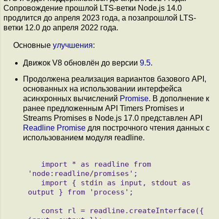
Сопровождение прошлой LTS-ветки Node.js 14.0
продлится до апреля 2023 года, а позапрошлой LTS-
ветки 12.0 до апреля 2022 года.
Основные
улучшения
:
Движок V8 обновлён до версии
9.5
.
Продолжена реализация вариантов базового API,
основанных на использовании интерфейса
асинхронных вычислений
Promise
. В дополнение к
ранее предложенным API Timers Promises и
Streams Promises в Node.js 17.0 представлен API
Readline Promise
для построчного чтения данных с
использованием модуля readline.
   import * as readline from 
'node:readline/promises';

   import { stdin as input, stdout as 
output } from 'process';

   const rl = readline.createInterface({ 