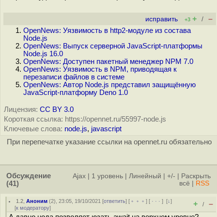
+
–
исправить
/
+3
OpenNews: Уязвимость в http2-модуле из состава
Node.js
OpenNews: Выпуск серверной JavaScript-платформы
Node.js 16.0
OpenNews: Доступен пакетный менеджер NPM 7.0
OpenNews: Уязвимость в NPM, приводящая к
перезаписи файлов в системе
OpenNews: Автор Node.js представил защищённую
JavaScript-платформу Deno 1.0
Лицензия:
CC BY 3.0
Короткая ссылка: https://opennet.ru/55997-node.js
Ключевые слова:
node.js
,
javascript
При перепечатке указание ссылки на opennet.ru обязательно
Обсуждение
Ajax
|
1 уровень
|
Линейный
|
+/-
|
Раскрыть
(41)
всё
|
RSS
1.2
,
Аноним
(
2
), 23:05, 19/10/2021 [
ответить
] [
﹢﹢﹢
] [
· · ·
]
[
↓
]
+
–
/
[
к модератору
]