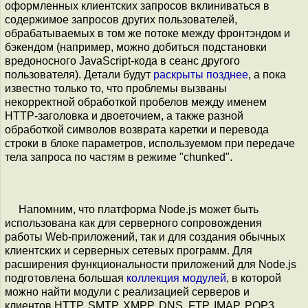
оформленных клиентских запросов вклиниваться в
содержимое запросов других пользователей,
обрабатываемых в том же потоке между фронтэндом и
бэкендом (например, можно добиться подстановки
вредоносного JavaScript-кода в сеанс другого
пользователя). Детали будут
раскрыты позднее
, а пока
известно только то, что проблемы вызваны
некорректной обработкой пробелов между именем
HTTP-заголовка и двоеточием, а также разной
обработкой символов возврата каретки и перевода
строки в блоке параметров, используемом при передаче
тела запроса по частям в режиме "chunked".
Напомним, что платформа Node.js может быть
использована как для серверного сопровождения
работы Web-приложений, так и для создания обычных
клиентских и серверных сетевых программ. Для
расширения функциональности приложений для Node.js
подготовлена большая
коллекция модулей
, в которой
можно найти модули с реализацией серверов и
клиентов HTTP, SMTP, XMPP, DNS, FTP, IMAP, POP3,