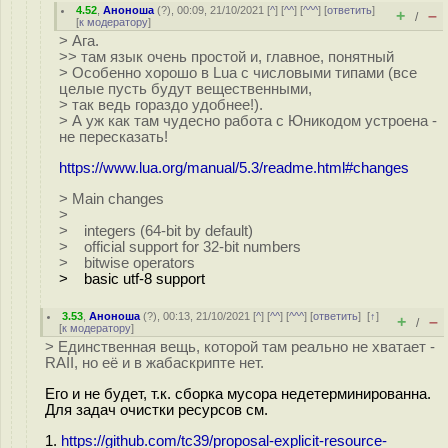
4.52
,
Аноноша
(
?
), 00:09, 21/10/2021 [
^
] [
^^
] [
^^^
] [
ответить
]
+
–
/
[
к модератору
]
> Ага.
>> там язык очень простой и, главное, понятный
> Особенно хорошо в Lua с числовыми типами (все
целые пусть будут вещественными,
> так ведь гораздо удобнее!).
> А уж как там чудесно работа с Юникодом устроена -
не пересказать!
https://www.lua.org/manual/5.3/readme.html#changes
> Main changes
>
> integers (64-bit by default)
> official support for 32-bit numbers
> bitwise operators
> basic utf-8 support
3.53
,
Аноноша
(
?
), 00:13, 21/10/2021 [
^
] [
^^
] [
^^^
] [
ответить
]
[
↑
]
+
–
/
[
к модератору
]
> Единственная вещь, которой там реально не хватает -
RAII, но её и в жабаскрипте нет.
Его и не будет, т.к. сборка мусора недетерминированна.
Для задач очистки ресурсов см.
1.
https://github.com/tc39/proposal-explicit-resource-