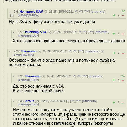
А давно нода позволяет юзать await на верхнем уровне?
+2
2.4
,
Ненавижу SJW
(
?
), 23:25, 19/10/2021 [
^
] [
^^
] [
^^^
] [
ответить
]
+
–
[
↓
] [
к модератору
]
/
Ну в JS эту фичу завезли не так уж и давно
3.5
,
Ненавижу SJW
(
?
), 23:26, 19/10/2021 [
^
] [
^^
] [
^^^
] [
ответить
]
+
–
/
[
к модератору
]
Хотя наверное правильнее сказать в браузерные движки
2.22
,
Шелмимо
(
?
), 07:28, 20/10/2021 [
^
] [
^^
] [
^^^
] [
ответить
]
[
↑
]
+
–
/
[
к модератору
]
Обзываем файл в виде name.mjs и получаем await на
верхнем уровне.
+1
3.24
,
Шелмимо
(
?
), 07:41, 20/10/2021 [
^
] [
^^
] [
^^^
] [
ответить
]
+
–
[
к модератору
]
/
Да, это все начиная с v14.
В v12 еще нет такой фичи.
3.36
,
Агент
(
?
), 09:50, 20/10/2021 [
^
] [
^^
] [
^^^
] [
ответить
]
+
–
/
[
к модератору
]
Ничего мы не получаем, получаем разве что файл
статического импорта, .mjs-расширение которого вообще
то формальность, и который ещё нужно импортировать.
И какое отношение статические импорты/экспорты