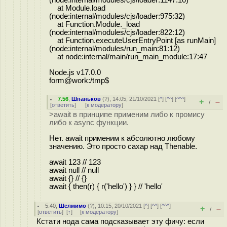
at Module.load
(node:internal/modules/cjs/loader:975:32)
at Function.Module._load
(node:internal/modules/cjs/loader:822:12)
at Function.executeUserEntryPoint [as runMain]
(node:internal/modules/run_main:81:12)
at node:internal/main/run_main_module:17:47
Node.js v17.0.0
form@work:/tmp$
7.56
,
Шпаньков
(
?
), 14:05, 21/10/2021 [
^
] [
^^
] [
^^^
]
+
–
/
[
ответить
]
[
к модератору
]
>await в принципе применим либо к промису
либо к async функции.
Нет. await применим к абсолютно любому
значению. Это просто сахар над Thenable.
await 123 // 123
await null // null
await {} // {}
await { then(r) { r('hello') } } // 'hello'
5.40
,
Шелмимо
(
?
), 10:15, 20/10/2021 [
^
] [
^^
] [
^^^
]
+
–
/
[
ответить
]
[
↑
] [
к модератору
]
Кстати нода сама подсказывает эту фичу: если