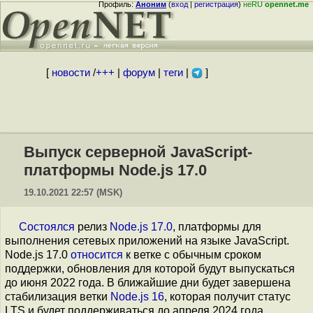
Профиль:
Аноним
(
вход
|
регистрация
)
неRU
opennet.me
[
новости
/
+++
|
форум
|
теги
|
]
Выпуск серверной JavaScript-
платформы Node.js 17.0
19.10.2021 22:57 (MSK)
Состоялся
релиз
Node.js 17.0
, платформы для
выполнения сетевых приложений на языке JavaScript.
Node.js 17.0
относится
к ветке с обычным сроком
поддержки, обновления для которой будут выпускаться
до июня 2022 года. В ближайшие дни будет завершена
стабилизация ветки
Node.js 16
, которая получит статус
LTS и будет поддерживаться до апреля 2024 года.