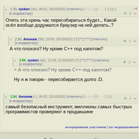
–4
1.30
,
ryoken
(
ok
), 08:41, 20/10/2021 [
ответить
] [
﹢﹢﹢
] [
· · ·
]
[
↓
] [
↑
]
+
–
[
к модератору
]
/
Опять эта хрень час пересобираться будет... Какой
осёл вообще додумался браузер на ней делать..?
2.50
,
Аноним
(
50
), 23:00, 20/10/2021 [
^
] [
^^
] [
^^^
] [
ответить
]
+
–
/
[
к модератору
]
А что плохого? Ну кроме С++ под капотом?
3.55
,
ryoken
(
ok
), 13:29, 21/10/2021 [
^
] [
^^
] [
^^^
] [
ответить
]
+
–
/
[
к модератору
]
> А что плохого? Ну кроме С++ под капотом?
Ну я ж говорю - пересобирается долго :D.
1.54
,
Аноним
(
-
), 09:42, 21/10/2021 [
ответить
] [
﹢﹢﹢
] [
· · ·
]
[
↑
]
+
–
/
[
к модератору
]
самый безопасный инструмент, миллионы самых быстрых
программистов проверяют в продакшине
игнорирование участников
|
лог модерирования