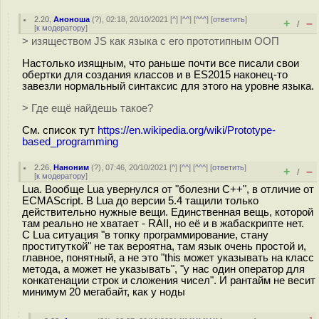
2.20
,
Аноноша
(
?
), 02:18, 20/10/2021 [
^
] [
^^
] [
^^^
] [
ответить
]
+
–
/
[
к модератору
]
> изяществом JS как языка с его прототипным ООП
Настолько изящным, что раньше почти все писали свои
обертки для создания классов и в ES2015 наконец-то
завезли нормальный синтаксис для этого на уровне языка.
> Где ещё найдешь такое?
См. список тут
https://en.wikipedia.org/wiki/Prototype-
based_programming
2.26
,
Наноним
(
?
), 07:46, 20/10/2021 [
^
] [
^^
] [
^^^
] [
ответить
]
+
–
/
[
к модератору
]
Lua. Вообще Lua увернулся от "болезни С++", в отличие от
ECMAScript. В Lua до версии 5.4 тащили только
действительно нужные вещи. Единственная вещь, которой
там реально не хватает - RAII, но её и в жабаскрипте нет.
С Lua ситуация "в топку программирование, стану
проституткой" не так вероятна, там язык очень простой и,
главное, понятный, а не это "this может указывать на класс
метода, а может не указывать", "у нас один оператор для
конкатенации строк и сложения чисел". И рантайм не весит
минимум 20 мегабайт, как у ноды