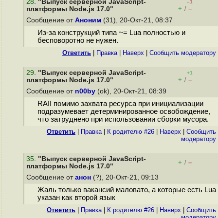
28
.
"Выпуск серверной JavaScript-
–1
+
–
платформы Node.js 17.0"
/
Сообщение от
Аноним
(31), 20-Окт-21, 08:37
Из-за конструкций типа ~= Lua полностью и
бесповоротно не нужен.
Ответить
|
Правка
|
Наверх
|
Cообщить модератору
29
.
"Выпуск серверной JavaScript-
+1
+
–
платформы Node.js 17.0"
/
Сообщение от
n00by
(ok), 20-Окт-21, 08:39
RAII помимо захвата ресурса при инициализации
подразумевает детерминированное освобождение,
что затруднено при использовании сборки мусора.
Ответить
|
Правка
|
К родителю #26
|
Наверх
|
Cообщить
модератору
35
.
"Выпуск серверной JavaScript-
+
–
/
платформы Node.js 17.0"
Сообщение от
анон
(?), 20-Окт-21, 09:13
Жаль только вакансий маловато, а которые есть Lua
указан как второй язык
Ответить
|
Правка
|
К родителю #26
|
Наверх
|
Cообщить
модератору