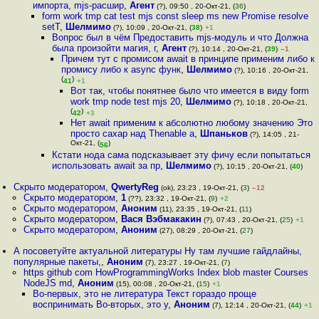
импорта, mjs-расшир
,
Агент
(?), 09:50 , 20-Окт-21, (
36
)
form work tmp cat test mjs const sleep ms new Promise resolve
setT
,
Шелмимо
(?), 10:09 , 20-Окт-21, (
38
)
+1
Вопрос был в чём Предоставить mjs-модуль и что Должна
была произойти магия, г
,
Агент
(?), 10:14 , 20-Окт-21, (
39
)
–1
Причем тут с промисом await в принципе применим либо к
промису либо к async функ
,
Шелмимо
(?), 10:16 , 20-Окт-21,
(
)
41
+1
Вот так, чтобы понятнее было что имеется в виду form
work tmp node test mjs 20
,
Шелмимо
(?), 10:18 , 20-Окт-21,
(
)
42
+3
Нет await применим к абсолютно любому значению Это
просто сахар над Thenable a
,
Шпаньков
(?), 14:05 , 21-
Окт-21, (
)
56
Кстати нода сама подсказывает эту фичу если попытаться
использовать await за пр
,
Шелмимо
(?), 10:15 , 20-Окт-21, (
40
)
Скрыто модератором
,
QwertyReg
(ok), 23:23 , 19-Окт-21, (
3
)
–12
Скрыто модератором
,
1
(??), 23:32 , 19-Окт-21, (
9
)
+2
Скрыто модератором
,
Аноним
(11), 23:35 , 19-Окт-21, (
11
)
Скрыто модератором
,
Вася Вэбмакакин
(?), 07:43 , 20-Окт-21, (
25
)
+1
Скрыто модератором
,
Аноним
(27), 08:29 , 20-Окт-21, (
27
)
А посоветуйте актуальной литературы Ну там лучшие гайдлайны,
популярные пакеты,
,
Аноним
(7), 23:27 , 19-Окт-21, (
7
)
https github com HowProgrammingWorks Index blob master Courses
NodeJS md
,
Аноним
(15), 00:08 , 20-Окт-21, (
15
)
+1
Во-первых, это не литература Текст гораздо проще
воспринимать Во-вторых, это у
,
Аноним
(7), 12:14 , 20-Окт-21, (
44
)
+1