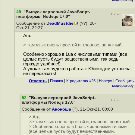
49
.
"Выпуск серверной JavaScript-
+
–
/
платформы Node.js 17.0"
Сообщение от
DeadMustdie
(??), 20-
Окт-21, 22:27
Ага.
> там язык очень простой и, главное, понятный
Особенно хорошо в Lua с числовыми типами (все
целые пусть будут вещественными, так ведь
гораздо удобнее!).
А уж как там чудесно работа с Юникодом устроена -
не пересказать!
Ответить
|
Правка
|
К родителю #26
|
Наверх
|
Cообщить
модератору
52
.
"Выпуск серверной JavaScript-
+
–
/
платформы Node.js 17.0"
Сообщение от
Аноноша
(?), 21-Окт-21, 00:09
> Ага.
>> там язык очень простой и, главное, понятный
> Особенно хорошо в Lua с числовыми типами
(все целые пусть будут вещественными,