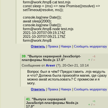
form@work:/tmp$ cat test.mjs
const sleep = (ms) => new Promise((resolve) =>
setTimeout(resolve, ms));
console.log(new Date());
await sleep(2000);
console.log(new Date());
form@work:/tmp$ node test.mjs
2021-10-20T07:09:19.174Z
2021-10-20T07:09:21.179Z
form@work:/tmp$
Ответить
|
Правка
|
Наверх
|
Cообщить модератору
39
.
"Выпуск серверной JavaScript-
–1
+
–
платформы Node.js 17.0"
/
Сообщение от
Агент
(?), 20-Окт-21, 10:14
Вопрос был в чём? Предоставить .mjs-модуль
и что? Должна была произойти магия, где сразу
можно await использовать? С промисом и я
могу.
Ответить
|
Правка
|
Наверх
|
Cообщить модератору
41
.
"Выпуск серверной
+1
JavaScript-платформы Node.js
+
–
/
17.0"