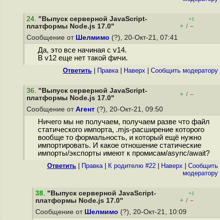
24
.
"Выпуск серверной JavaScript-
+1
+
–
платформы Node.js 17.0"
/
Сообщение от
Шелмимо
(?), 20-Окт-21, 07:41
Да, это все начиная с v14.
В v12 еще нет такой фичи.
Ответить
|
Правка
|
Наверх
|
Cообщить модератору
36
.
"Выпуск серверной JavaScript-
+
–
/
платформы Node.js 17.0"
Сообщение от
Агент
(?), 20-Окт-21, 09:50
Ничего мы не получаем, получаем разве что файл
статического импорта, .mjs-расширение которого
вообще то формальность, и который ещё нужно
импортировать. И какое отношение статические
импорты/экспорты имеют к промисам/async/await?
Ответить
|
Правка
|
К родителю #22
|
Наверх
|
Cообщить
модератору
38
.
"Выпуск серверной JavaScript-
+1
+
–
платформы Node.js 17.0"
/
Сообщение от
Шелмимо
(?), 20-Окт-21, 10:09