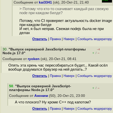
Сообщение от
kai3341
(ok), 20-Окт-21, 21:40
> Потому что кто-то скачивает каждый раз свежую
node при каждом билде?
Потому, что CI проверяет актуальность docker image
при каждом билде
И нет, я был неправ. Свежая nodejs была не при
делах
Ответить
|
Правка
|
Наверх
|
Cообщить модератору
30
.
"Выпуск серверной JavaScript-платформы
–4
+
–
Node.js 17.0"
/
Сообщение от
ryoken
(ok), 20-Окт-21, 08:41
Опять эта хрень час пересобираться будет... Какой осёл
вообще додумался браузер на ней делать..?
Ответить
|
Правка
|
Наверх
|
Cообщить модератору
50
.
"Выпуск серверной JavaScript-
+
–
/
платформы Node.js 17.0"
Сообщение от
Аноним
(50), 20-Окт-21, 23:00
А что плохого? Ну кроме С++ под капотом?
Ответить
|
Правка
|
Наверх
|
Cообщить модератору