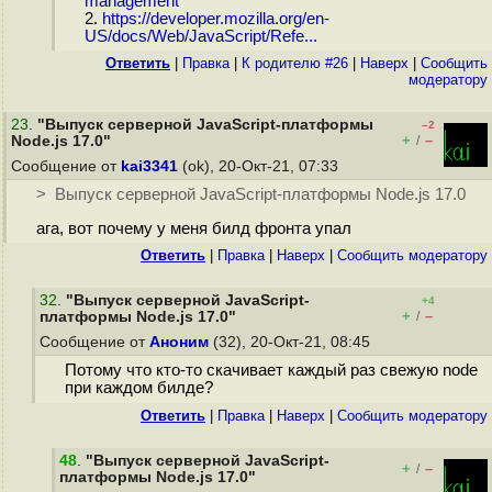
management
2.
https://developer.mozilla.org/en-
US/docs/Web/JavaScript/Refe...
Ответить
|
Правка
|
К родителю #26
|
Наверх
|
Cообщить
модератору
23
.
"Выпуск серверной JavaScript-платформы
–2
+
–
Node.js 17.0"
/
Сообщение от
kai3341
(ok), 20-Окт-21, 07:33
> Выпуск серверной JavaScript-платформы Node.js 17.0
ага, вот почему у меня билд фронта упал
Ответить
|
Правка
|
Наверх
|
Cообщить модератору
32
.
"Выпуск серверной JavaScript-
+4
+
–
платформы Node.js 17.0"
/
Сообщение от
Аноним
(32), 20-Окт-21, 08:45
Потому что кто-то скачивает каждый раз свежую node
при каждом билде?
Ответить
|
Правка
|
Наверх
|
Cообщить модератору
48
.
"Выпуск серверной JavaScript-
+
–
/
платформы Node.js 17.0"