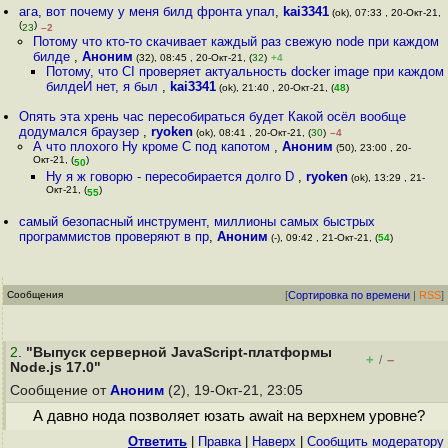
ага, вот почему у меня билд фронта упал
,
kai3341
(ok), 07:33 , 20-Окт-21,
(
)
23
–2
Потому что кто-то скачивает каждый раз свежую node при каждом
билде
,
Аноним
(32), 08:45 , 20-Окт-21, (
32
)
+4
Потому, что CI проверяет актуальность docker image при каждом
билдеИ нет, я был
,
kai3341
(ok), 21:40 , 20-Окт-21, (
48
)
Опять эта хрень час пересобираться будет Какой осёл вообще
додумался браузер
,
ryoken
(ok), 08:41 , 20-Окт-21, (
30
)
–4
А что плохого Ну кроме С под капотом
,
Аноним
(50), 23:00 , 20-
Окт-21, (
)
50
Ну я ж говорю - пересобирается долго D
,
ryoken
(ok), 13:29 , 21-
Окт-21, (
)
55
самый безопасный инструмент, миллионы самых быстрых
программистов проверяют в пр
,
Аноним
(-), 09:42 , 21-Окт-21, (
54
)
Сообщения
[
Сортировка по времени
|
RSS
]
2
.
"Выпуск серверной JavaScript-платформы
+
–
/
Node.js 17.0"
Сообщение от
Аноним
(2), 19-Окт-21, 23:05
А давно нода позволяет юзать await на верхнем уровне?
Ответить
|
Правка
|
Наверх
|
Cообщить модератору