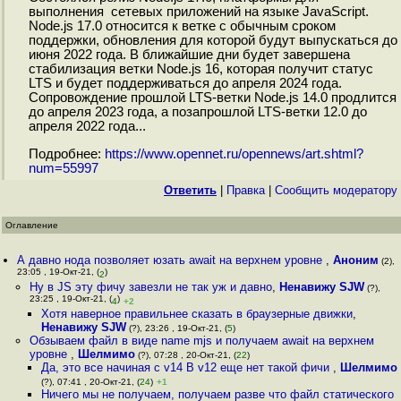
выполнения сетевых приложений на языке JavaScript.
Node.js 17.0 относится к ветке с обычным сроком
поддержки, обновления для которой будут выпускаться до
июня 2022 года. В ближайшие дни будет завершена
стабилизация ветки Node.js 16, которая получит статус
LTS и будет поддерживаться до апреля 2024 года.
Сопровождение прошлой LTS-ветки Node.js 14.0 продлится
до апреля 2023 года, а позапрошлой LTS-ветки 12.0 до
апреля 2022 года...
Подробнее:
https://www.opennet.ru/opennews/art.shtml?
num=55997
Ответить
|
Правка
|
Cообщить модератору
Оглавление
А давно нода позволяет юзать await на верхнем уровне
,
Аноним
(2),
23:05 , 19-Окт-21, (
)
2
Ну в JS эту фичу завезли не так уж и давно
,
Ненавижу SJW
(?),
23:25 , 19-Окт-21, (
)
4
+2
Хотя наверное правильнее сказать в браузерные движки
,
Ненавижу SJW
(?), 23:26 , 19-Окт-21, (
5
)
Обзываем файл в виде name mjs и получаем await на верхнем
уровне
,
Шелмимо
(?), 07:28 , 20-Окт-21, (
22
)
Да, это все начиная с v14 В v12 еще нет такой фичи
,
Шелмимо
(?), 07:41 , 20-Окт-21, (
24
)
+1
Ничего мы не получаем, получаем разве что файл статического