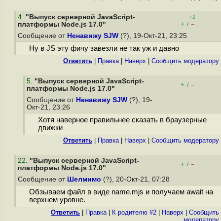
4
.
"Выпуск серверной JavaScript-
+2
+
–
платформы Node.js 17.0"
/
Сообщение от
Ненавижу SJW
(?), 19-Окт-21, 23:25
Ну в JS эту фичу завезли не так уж и давно
Ответить
|
Правка
|
Наверх
|
Cообщить модератору
5
.
"Выпуск серверной JavaScript-
+
–
/
платформы Node.js 17.0"
Сообщение от
Ненавижу SJW
(?), 19-
Окт-21, 23:26
Хотя наверное правильнее сказать в браузерные
движки
Ответить
|
Правка
|
Наверх
|
Cообщить модератору
22
.
"Выпуск серверной JavaScript-
+
–
/
платформы Node.js 17.0"
Сообщение от
Шелмимо
(?), 20-Окт-21, 07:28
Обзываем файл в виде name.mjs и получаем await на
верхнем уровне.
Ответить
|
Правка
|
К родителю #2
|
Наверх
|
Cообщить
модератору