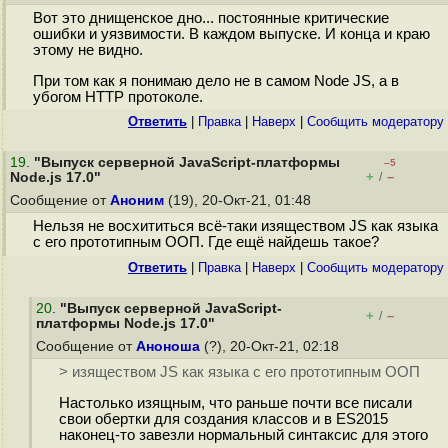
Вот это днищенское дно... постоянные критические
ошибки и уязвимости. В каждом выпуске. И конца и краю
этому не видно.
При том как я понимаю дело не в самом Node JS, а в
убогом HTTP протоколе.
Ответить
|
Правка
|
Наверх
|
Cообщить модератору
19
.
"Выпуск серверной JavaScript-платформы
–5
+
–
Node.js 17.0"
/
Сообщение от
Аноним
(19), 20-Окт-21, 01:48
Нельзя не восхититься всё-таки изяществом JS как языка
с его прототипным ООП. Где ещё найдешь такое?
Ответить
|
Правка
|
Наверх
|
Cообщить модератору
20
.
"Выпуск серверной JavaScript-
+
–
/
платформы Node.js 17.0"
Сообщение от
Аноноша
(?), 20-Окт-21, 02:18
> изяществом JS как языка с его прототипным ООП
Настолько изящным, что раньше почти все писали
свои обертки для создания классов и в ES2015
наконец-то завезли нормальный синтаксис для этого