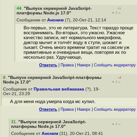
44
.
"Выпуск серверной JavaScript-
+1
+
–
платформы Node.js 17.0"
/
Сообщение от
Аноним
(7), 20-Окт-21, 12:14
Во-первых, это не литература. Текст гораздо проще
воспринимать. Во-вторых, это ужасно. Ужасное
качество записи, нет нормального микрофона,
диктор мычит и толчёт воду в ступе, шокает и
гыкает. Очень много времени тратит на совсем уж
примитивные и очевидные вещи, повторяя их по
несколько раз. Удручающе,
Ответить
|
Правка
|
Наверх
|
Cообщить модератору
8
.
"Выпуск серверной JavaScript-платформы
–4
+
–
Node.js 17.0"
/
Сообщение от
Правильная вебмакака
(?), 19-
Окт-21, 23:29
А для меня нода умерла когда мс купил.
Ответить
|
Правка
|
Наверх
|
Cообщить модератору
31
.
"Выпуск серверной JavaScript-
+
–
/
платформы Node.js 17.0"
Сообщение от
Аноним
(31), 20-Окт-21, 08:41