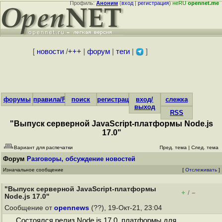
Профиль:
Аноним
(
вход
|
регистрация
)
неRU
opennet.me
[
новости
/
+++
|
форум
|
теги
|
]
форумы
правила/FAQ
поиск
регистрация
вход/
слежка
выход
RSS
"Выпуск серверной JavaScript-платформы Node.js
17.0"
Вариант для распечатки
Пред. тема
|
След. тема
Форум
Разговоры, обсуждение новостей
Изначальное сообщение
[
Отслеживать
]
"Выпуск серверной JavaScript-платформы
+
–
/
Node.js 17.0"
Сообщение от
opennews
(??), 19-Окт-21, 23:04
Состоялся релиз Node.js 17.0, платформы для