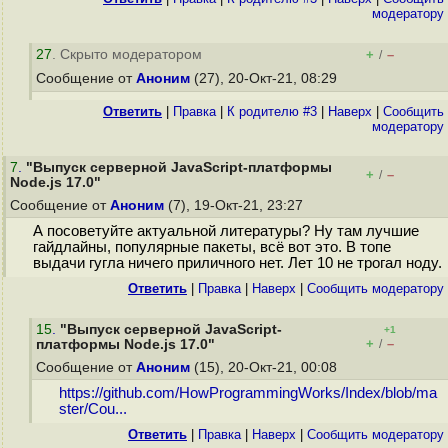
модератору
27
. Скрыто модератором
+
–
/
Сообщение от
Аноним
(27), 20-Окт-21, 08:29
Ответить
|
Правка
|
К родителю #3
|
Наверх
|
Cообщить
модератору
7
.
"Выпуск серверной JavaScript-платформы
+
–
/
Node.js 17.0"
Сообщение от
Аноним
(7), 19-Окт-21, 23:27
А посоветуйте актуальной литературы? Ну там лучшие
гайдлайны, популярные пакеты, всё вот это. В топе
выдачи гугла ничего приличного нет. Лет 10 не трогал ноду.
Ответить
|
Правка
|
Наверх
|
Cообщить модератору
15
.
"Выпуск серверной JavaScript-
+1
+
–
платформы Node.js 17.0"
/
Сообщение от
Аноним
(15), 20-Окт-21, 00:08
https://github.com/HowProgrammingWorks/Index/blob/ma
ster/Cou...
Ответить
|
Правка
|
Наверх
|
Cообщить модератору