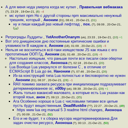
А для меня нода умерла когда мс купил
,
Правильная вебмакака
(?), 23:29 , 19-Окт-21, (
8
)
–4
мс купил npm Но с другой стороны npm максимально ненужный
трешняк, который
,
Аноним
(31), 08:41 , 20-Окт-21, (
31
)
ну и пиши каждый раз новый лефтпад
,
пох.
(?), 09:06 , 20-Окт-21,
(
)
34
Ретрограды Луддиты
,
YetAnotherOnanym
(ok), 23:33 , 19-Окт-21, (
10
)
+1
Вот это днищенское дно постоянные критические ошибки и
уязвимости В каждом в
,
Аноним
(18), 01:09 , 20-Окт-21, (
18
)
–5
Нельзя не восхититься всё-таки изяществом JS как языка с его
прототипным ООП Гд
,
Аноним
(19), 01:48 , 20-Окт-21, (
19
)
–5
Настолько изящным, что раньше почти все писали свои обертки
для создания классов
,
Аноноша
(?), 02:18 , 20-Окт-21, (
20
)
Lua Вообще Lua увернулся от болезни С , в отличие от
ECMAScript В Lua до ве
,
Наноним
(?), 07:46 , 20-Окт-21, (
26
)
Из-за конструкций типа Lua полностью и бесповоротно не нужен
,
Аноним
(31), 08:37 , 20-Окт-21, (
28
)
–1
RAII помимо захвата ресурса при инициализации подразумевает
детерминированное ос
,
n00by
(ok), 08:39 , 20-Окт-21, (
29
)
+1
Жаль только вакансий маловато, а которые есть Lua указан как
второй язык
,
анон
(?), 09:13 , 20-Окт-21, (
35
)
Ага Особенно хорошо в Lua с числовыми типами все целые
пусть будут вещественным
,
DeadMustdie
(??), 22:27 , 20-Окт-21, (
49
)
https www lua org manual 5 3 readme html changes
,
Аноноша
(?), 00:09 , 21-Окт-21, (
52
)
Его и не будет, т к сборка мусора недетерминированна Для
задач очистки ресурсо
,
Аноноша
(?), 00:13 , 21-Окт-21, (
53
)