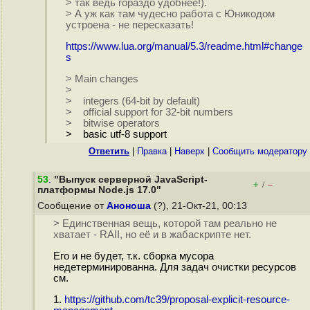
> так ведь гораздо удобнее!).
> А уж как там чудесно работа с Юникодом
устроена - не пересказать!
https://www.lua.org/manual/5.3/readme.html#change
s
> Main changes
>
> integers (64-bit by default)
> official support for 32-bit numbers
> bitwise operators
> basic utf-8 support
Ответить
|
Правка
|
Наверх
|
Cообщить модератору
53
.
"Выпуск серверной JavaScript-
+
–
/
платформы Node.js 17.0"
Сообщение от
Аноноша
(?), 21-Окт-21, 00:13
> Единственная вещь, которой там реально не
хватает - RAII, но её и в жабаскрипте нет.
Его и не будет, т.к. сборка мусора
недетерминированна. Для задач очистки ресурсов
см.
1.
https://github.com/tc39/proposal-explicit-resource-