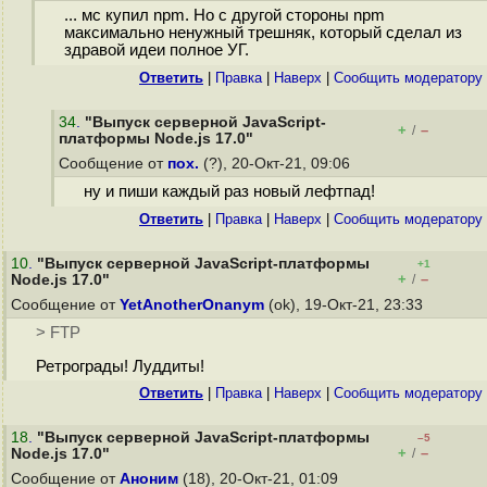
... мс купил npm. Но с другой стороны npm
максимально ненужный трешняк, который сделал из
здравой идеи полное УГ.
Ответить
|
Правка
|
Наверх
|
Cообщить модератору
34
.
"Выпуск серверной JavaScript-
+
–
/
платформы Node.js 17.0"
Сообщение от
пох.
(?), 20-Окт-21, 09:06
ну и пиши каждый раз новый лефтпад!
Ответить
|
Правка
|
Наверх
|
Cообщить модератору
10
.
"Выпуск серверной JavaScript-платформы
+1
+
–
Node.js 17.0"
/
Сообщение от
YetAnotherOnanym
(ok), 19-Окт-21, 23:33
> FTP
Ретрограды! Луддиты!
Ответить
|
Правка
|
Наверх
|
Cообщить модератору
18
.
"Выпуск серверной JavaScript-платформы
–5
+
–
Node.js 17.0"
/
Сообщение от
Аноним
(18), 20-Окт-21, 01:09