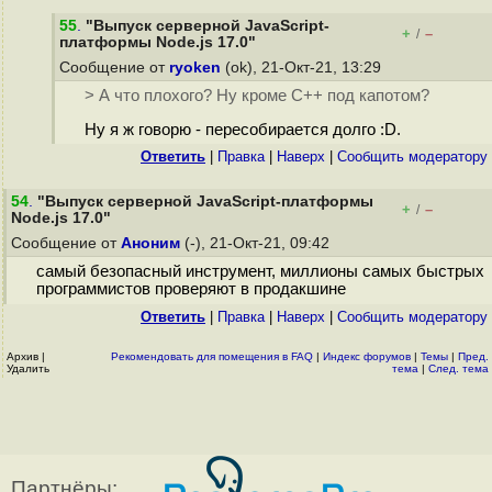
55
.
"Выпуск серверной JavaScript-
+
–
/
платформы Node.js 17.0"
Сообщение от
ryoken
(ok), 21-Окт-21, 13:29
> А что плохого? Ну кроме С++ под капотом?
Ну я ж говорю - пересобирается долго :D.
Ответить
|
Правка
|
Наверх
|
Cообщить модератору
54
.
"Выпуск серверной JavaScript-платформы
+
–
/
Node.js 17.0"
Сообщение от
Аноним
(-), 21-Окт-21, 09:42
самый безопасный инструмент, миллионы самых быстрых
программистов проверяют в продакшине
Ответить
|
Правка
|
Наверх
|
Cообщить модератору
Архив
|
Рекомендовать для помещения в FAQ
|
Индекс форумов
|
Темы
|
Пред.
Удалить
тема
|
След. тема
Партнёры: