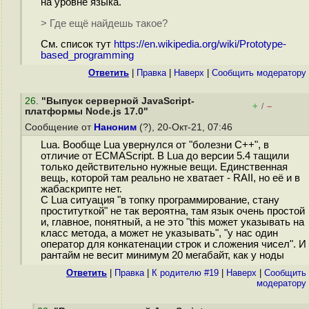
на уровне языка.
> Где ещё найдешь такое?
См. список тут
https://en.wikipedia.org/wiki/Prototype-
based_programming
Ответить
|
Правка
|
Наверх
|
Cообщить модератору
26
.
"Выпуск серверной JavaScript-
+
–
/
платформы Node.js 17.0"
Сообщение от
Наноним
(?), 20-Окт-21, 07:46
Lua. Вообще Lua увернулся от "болезни С++", в
отличие от ECMAScript. В Lua до версии 5.4 тащили
только действительно нужные вещи. Единственная
вещь, которой там реально не хватает - RAII, но её и в
жабаскрипте нет.
С Lua ситуация "в топку программирование, стану
проституткой" не так вероятна, там язык очень простой
и, главное, понятный, а не это "this может указывать на
класс метода, а может не указывать", "у нас один
оператор для конкатенации строк и сложения чисел". И
рантайм не весит минимум 20 мегабайт, как у ноды
Ответить
|
Правка
|
К родителю #19
|
Наверх
|
Cообщить
модератору