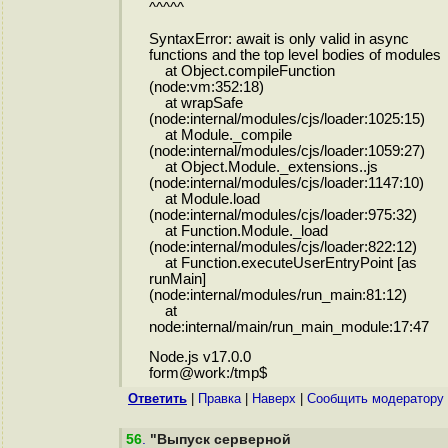
^^^^^
SyntaxError: await is only valid in async
functions and the top level bodies of modules
at Object.compileFunction
(node:vm:352:18)
at wrapSafe
(node:internal/modules/cjs/loader:1025:15)
at Module._compile
(node:internal/modules/cjs/loader:1059:27)
at Object.Module._extensions..js
(node:internal/modules/cjs/loader:1147:10)
at Module.load
(node:internal/modules/cjs/loader:975:32)
at Function.Module._load
(node:internal/modules/cjs/loader:822:12)
at Function.executeUserEntryPoint [as
runMain]
(node:internal/modules/run_main:81:12)
at
node:internal/main/run_main_module:17:47
Node.js v17.0.0
form@work:/tmp$
Ответить
|
Правка
|
Наверх
|
Cообщить модератору
56
.
"Выпуск серверной