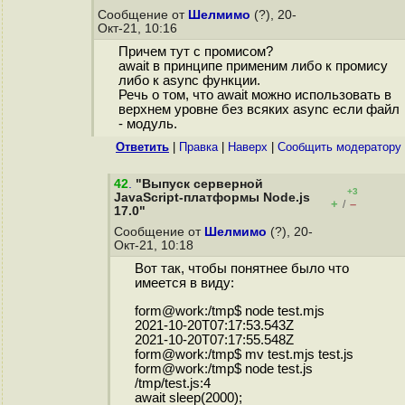
Сообщение от
Шелмимо
(?), 20-
Окт-21, 10:16
Причем тут с промисом?
await в принципе применим либо к промису
либо к async функции.
Речь о том, что await можно использовать в
верхнем уровне без всяких async если файл
- модуль.
Ответить
|
Правка
|
Наверх
|
Cообщить модератору
42
.
"Выпуск серверной
+3
JavaScript-платформы Node.js
+
–
/
17.0"
Сообщение от
Шелмимо
(?), 20-
Окт-21, 10:18
Вот так, чтобы понятнее было что
имеется в виду:
form@work:/tmp$ node test.mjs
2021-10-20T07:17:53.543Z
2021-10-20T07:17:55.548Z
form@work:/tmp$ mv test.mjs test.js
form@work:/tmp$ node test.js
/tmp/test.js:4
await sleep(2000);