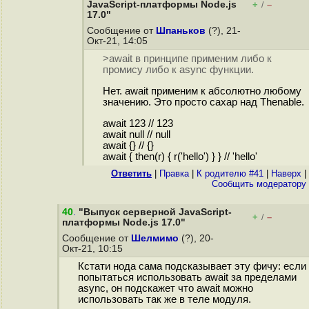
JavaScript-платформы Node.js
+
–
/
17.0"
Сообщение от
Шпаньков
(?), 21-
Окт-21, 14:05
>await в принципе применим либо к
промису либо к async функции.
Нет. await применим к абсолютно любому
значению. Это просто сахар над Thenable.
await 123 // 123
await null // null
await {} // {}
await { then(r) { r('hello') } } // 'hello'
Ответить
|
Правка
|
К родителю #41
|
Наверх
|
Cообщить модератору
40
.
"Выпуск серверной JavaScript-
+
–
/
платформы Node.js 17.0"
Сообщение от
Шелмимо
(?), 20-
Окт-21, 10:15
Кстати нода сама подсказывает эту фичу: если
попытаться использовать await за пределами
async, он подскажет что await можно
использовать так же в теле модуля.