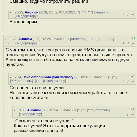
Смешно, видимо потроллить решили
2.215
,
Аноним
(
213
), 23:52, 05/04/2021 [
^
] [
^^
] [
^^^
] [
ответить
]
+
–
/
[
к модератору
]
В голос прям
+3
1.72
,
Аноним
(
135
), 18:25, 05/04/2021 [
ответить
] [
﹢﹢﹢
] [
· · ·
]
[
↓
]
+
–
[
↑
] [
к модератору
]
/
С учетом того, что конкретно против RMS один пункт, то
голоса против будут на нем сосредоточены - выше процент.
А вот конкретно за Столмана размазано минимум по двум
пунктам.
–1
2.74
,
Java omnomnom your memory
(
?
), 18:37, 05/04/2021 [
^
] [
^^
]
+
–
[
^^^
] [
ответить
]
[
↓
] [
к модератору
]
/
Согласен это они не учли.
Но, если там не кхм наши кхм кхм кхм работают, то всё
хорошо посчитают.
+1
3.93
,
Аноним
(
99
), 19:54, 05/04/2021 [
^
] [
^^
] [
^^^
] [
ответить
]
+
–
[
к модератору
]
/
"Согласен это они не учли. "
Как раз учли! Это стандартная спекуляция
размазывания голосов!