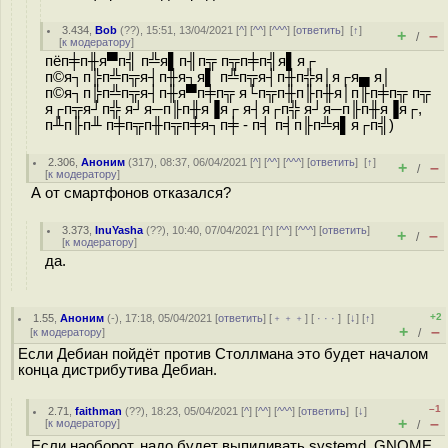
3.434
,
Bob
(
??
), 15:51, 13/04/2021 [
^
] [
^^
] [
^^^
] [
ответить
]
[
↑
]
+
–
/
[
к модератору
]
пёп╪п╫я▀п╣ п╩я▌п╢п╦ п╦п╪п╣я▌я┌
п©я┐п╠п╩п╦я┤п╫я┐я▌ п╩п╦я┤п╫п╬я│я┌я▄ я│
п©я┐п╠п╩п╦я┤п╫я▀п╪п╦ я└п╦п╫п╟п╫я│п╟п╪п╦ п╦
я┌п╦я┘п╬ я┘я─п╟п╫я▐я┌ я┤я┌п╬ я┘я─п╟п╫я▐я┌,
п╨п╟п╨ п╪п╦п╫п╦п╪я┐п╪ - п╡ п╡п╟п╩я▌я┌п╣)
2.306
,
Аноним
(
317
), 08:37, 06/04/2021 [
^
] [
^^
] [
^^^
] [
ответить
]
[
↑
]
+
–
/
[
к модератору
]
А от смартфонов отказался?
3.373
,
InuYasha
(
??
), 10:40, 07/04/2021 [
^
] [
^^
] [
^^^
] [
ответить
]
+
–
/
[
к модератору
]
да.
+2
1.55
,
Аноним
(
-
), 17:18, 05/04/2021 [
ответить
] [
﹢﹢﹢
] [
· · ·
]
[
↓
] [
↑
]
+
–
[
к модератору
]
/
Если Дебиан пойдёт против Столлмана это будет началом
конца дистрибутива Дебиан.
–1
2.71
,
faithman
(
??
), 18:23, 05/04/2021 [
^
] [
^^
] [
^^^
] [
ответить
]
[
↓
]
+
–
[
к модератору
]
/
Если наоборот, надо будет выпиливать systemd, GNOME,