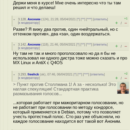
Держи меня в курсе! Мне очень интересно что ты там
решил и что делаеш!
+1
3.128
,
Аноним
(
124
), 21:28, 05/04/2021 [
^
] [
^^
] [
^^^
] [
ответить
]
+
–
[
к модератору
]
/
Разве? Я вижу два против, один «нейтральный, но с
оттенком против», два «за», один воздержаться.
3.142
,
Аноним
(
118
), 21:46, 05/04/2021 [
^
] [
^^
] [
^^^
] [
ответить
]
+
–
/
[
к модератору
]
Ну там не так и много проголосовало но да я бы не
использовал ни одного дистра тоже можно сказать и про
MX Linux и AntiX с Q4OS
+2
3.293
,
freehck
(
ok
), 07:46, 06/04/2021 [
^
] [
^^
] [
^^^
] [
ответить
]
+
–
[
к модератору
]
/
> Пункт против Столлмана 1! А за - несколько! Это
наглая спекуляция! Стандартная практика
размазывания голосов...
...которая работает при мажоритарном голосовании, но
не работает при голосовании по методу кондорсе,
который применяется в Debian, потому что позволяет
учесть протестный голос. Сто раз уже объясняли, но
каждое голосование находится вот такой вот Аноним.