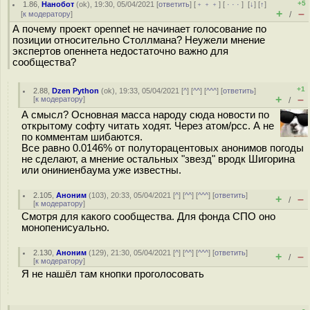
+5
1.86
,
Нанобот
(
ok
), 19:30, 05/04/2021 [
ответить
] [
﹢﹢﹢
] [
· · ·
]
[
↓
] [
↑
]
+
–
[
к модератору
]
/
А почему проект opennet не начинает голосование по
позиции относительно Столлмана? Неужели мнение
экспертов опеннета недостаточно важно для
сообщества?
+1
2.88
,
Dzen Python
(
ok
), 19:33, 05/04/2021 [
^
] [
^^
] [
^^^
] [
ответить
]
+
–
[
к модератору
]
/
А смысл? Основная масса народу сюда новости по
открытому софту читать ходят. Через атом/рсс. А не
по комментам шибаются.
Все равно 0.0146% от полуторацентовых анонимов погоды
не сделают, а мнение остальных "звезд" вродк Шигорина
или ониниенбаума уже известны.
2.105
,
Аноним
(
103
), 20:33, 05/04/2021 [
^
] [
^^
] [
^^^
] [
ответить
]
+
–
/
[
к модератору
]
Смотря для какого сообщества. Для фонда СПО оно
монопенисуально.
2.130
,
Аноним
(
129
), 21:30, 05/04/2021 [
^
] [
^^
] [
^^^
] [
ответить
]
+
–
/
[
к модератору
]
Я не нашёл там кнопки проголосовать