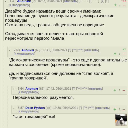
–11
1.39
,
Анончик
(
?
), 16:57, 05/04/2021 [
ответить
] [
﹢﹢﹢
] [
· · ·
]
[
↓
] [
↑
]
+
–
[
к модератору
]
/
Давайте будем называть вещи своими именами:
Голосование до нужного результата - демократические
процедуры
Охота на ведь, травля - общественное порицание
Складывается впечатление что авторы новостей
пересмотрели первого *анала
+1
2.63
,
Аноним
(
63
), 17:41, 05/04/2021 [
^
] [
^^
] [
^^^
] [
ответить
]
+
–
[
к модератору
]
/
"Демократические процедуры" - это еще и дополнительные
варианты заявления (кроме первоночального).
Да, и подписываться они должны не "стая волков", а
"группа товарищей".
3.64
,
Аноним
(
63
), 17:42, 05/04/2021 [
^
] [
^^
] [
^^^
] [
ответить
]
+
–
/
[
к модератору
]
Первоначального, разумеется.
3.87
,
Dzen Python
(
ok
), 19:30, 05/04/2021 [
^
] [
^^
] [
^^^
] [
ответить
]
+
–
/
[
к модератору
]
*стая товарищей* же!