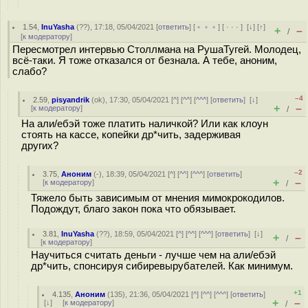
1.54
,
InuYasha
(
??
), 17:18, 05/04/2021 [
ответить
] [
﹢﹢﹢
] [
· · ·
]
[
↓
] [
↑
]
+
–
/
[
к модератору
]
Пересмотрел интервью Столлмана на РушаТугей. Молодец,
всё-таки. Я тоже отказался от безнала. А тебе, аноним,
слабо?
–4
2.59
,
pisyandrik
(
ok
), 17:30, 05/04/2021 [
^
] [
^^
] [
^^^
] [
ответить
]
[
↓
]
+
–
[
к модератору
]
/
На али/ебэй тоже платить наличкой? Или как клоун
стоять на кассе, копейки др*чить, задерживая
других?
–2
3.75
,
Аноним
(
-
), 18:39, 05/04/2021 [
^
] [
^^
] [
^^^
] [
ответить
]
+
–
[
к модератору
]
/
Тяжело быть зависимым от мнения мимокрокодилов.
Подождут, благо закон пока что обязывает.
3.81
,
InuYasha
(
??
), 18:59, 05/04/2021 [
^
] [
^^
] [
^^^
] [
ответить
]
[
↓
]
+
–
/
[
к модератору
]
Научиться считать деньги - лучше чем на али/ебэй
др*чить, спонсируя сибиревырубателей. Как минимум.
+1
4.135
,
Аноним
(
135
), 21:36, 05/04/2021 [
^
] [
^^
] [
^^^
] [
ответить
]
+
–
[
↓
] [
к модератору
]
/