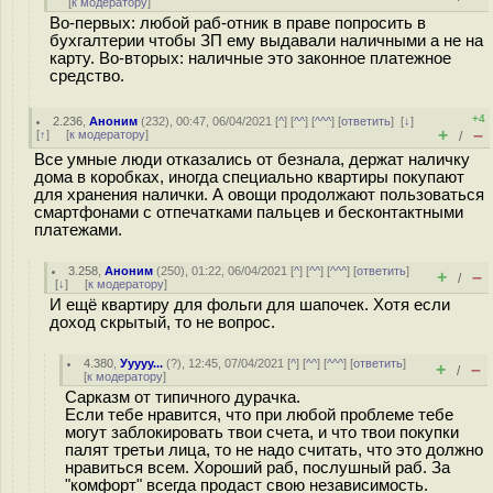
[
к модератору
]
Во-первых: любой раб-отник в праве попросить в
бухгалтерии чтобы ЗП ему выдавали наличными а не на
карту. Во-вторых: наличные это законное платежное
средство.
+4
2.236
,
Аноним
(
232
), 00:47, 06/04/2021 [
^
] [
^^
] [
^^^
] [
ответить
]
[
↓
]
+
–
[
↑
] [
к модератору
]
/
Все умные люди отказались от безнала, держат наличку
дома в коробках, иногда специально квартиры покупают
для хранения налички. А овощи продолжают пользоваться
смартфонами с отпечатками пальцев и бесконтактными
платежами.
3.258
,
Аноним
(
250
), 01:22, 06/04/2021 [
^
] [
^^
] [
^^^
] [
ответить
]
+
–
/
[
↓
] [
к модератору
]
И ещё квартиру для фольги для шапочек. Хотя если
доход скрытый, то не вопрос.
4.380
,
Ууууу...
(
?
), 12:45, 07/04/2021 [
^
] [
^^
] [
^^^
] [
ответить
]
+
–
/
[
к модератору
]
Сарказм от типичного дурaчкa.
Если тебе нравится, что при любой проблеме тебе
могут заблокировать твои счета, и что твои покупки
палят третьи лица, то не надо считать, что это должно
нравиться всем. Хороший раб, послушный раб. За
"комфорт" всегда продаст свою независимость.