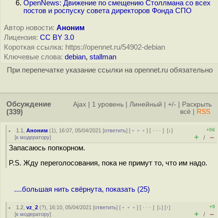
OpenNews: Движение по смещению Столлмана со всех
постов и роспуску совета директоров Фонда СПО
Автор новости:
Аноним
Лицензия:
CC BY 3.0
Короткая ссылка: https://opennet.ru/54902-debian
Ключевые слова:
debian
,
stallman
При перепечатке указание ссылки на opennet.ru обязательно
Обсуждение
Ajax
|
1 уровень
|
Линейный
|
+/-
|
Раскрыть
(339)
всё
|
RSS
+56
1.1
,
Аноним
(
1
), 16:07, 05/04/2021 [
ответить
] [
﹢﹢﹢
] [
· · ·
]
[
↓
]
+
–
[
к модератору
]
/
Запасаюсь попкорном.
P.S. Жду переголосования, пока не примут то, что им надо.
....большая нить свёрнута, показать (25)
+9
1.2
,
vz_2
(
?
), 16:10, 05/04/2021 [
ответить
] [
﹢﹢﹢
] [
· · ·
]
[
↓
] [
↑
]
+
–
[
к модератору
]
/