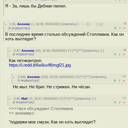
/
Я - За, лишь бы Дебиан пилил.
–5
1.31
,
Аноним
(
-
), 16:48, 05/04/2021 [
ответить
] [
﹢﹢﹢
] [
· · ·
]
[
↓
]
+
–
[
к модератору
]
/
В последнее время столько обсуждений Столлмана. Как он
хоть выглядит?
–6
2.37
,
Аноним
(
16
), 16:56, 05/04/2021 [
^
] [
^^
] [
^^^
] [
ответить
]
[
↓
]
+
–
[
к модератору
]
/
Как петикантроп.
https://i.redd.it/6w8uvfl6mgf21.jpg
+4
3.103
,
Аноним
(
103
), 20:29, 05/04/2021 [
^
] [
^^
] [
^^^
] [
ответить
]
+
–
[
к модератору
]
/
Не мыт. Не брит. Не стрижен. Ни чёсан.
+1
2.40
,
Mail
(
?
), 16:57, 05/04/2021 [
^
] [
^^
] [
^^^
] [
ответить
]
[
↑
]
+
–
[
к модератору
]
/
>>>>все обсуждают Столлмана
>> анонимус:
"подержи мое смузи, Как он хоть выглядит?