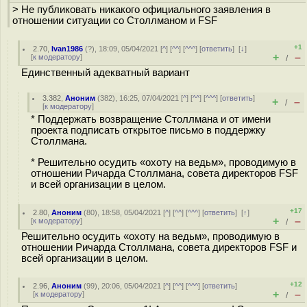
> Не публиковать никакого официального заявления в
отношении ситуации со Столлманом и FSF
+1
2.70
,
Ivan1986
(
?
), 18:09, 05/04/2021 [
^
] [
^^
] [
^^^
] [
ответить
]
[
↓
]
+
–
[
к модератору
]
/
Единственный адекватный вариант
3.382
,
Аноним
(
382
), 16:25, 07/04/2021 [
^
] [
^^
] [
^^^
] [
ответить
]
+
–
/
[
к модератору
]
* Поддержать возвращение Столлмана и от имени
проекта подписать открытое письмо в поддержку
Столлмана.
* Решительно осудить «охоту на ведьм», проводимую в
отношении Ричарда Столлмана, совета директоров FSF
и всей организации в целом.
+17
2.80
,
Аноним
(
80
), 18:58, 05/04/2021 [
^
] [
^^
] [
^^^
] [
ответить
]
[
↑
]
+
–
[
к модератору
]
/
Решительно осудить «охоту на ведьм», проводимую в
отношении Ричарда Столлмана, совета директоров FSF и
всей организации в целом.
+12
2.96
,
Аноним
(
99
), 20:06, 05/04/2021 [
^
] [
^^
] [
^^^
] [
ответить
]
+
–
[
к модератору
]
/