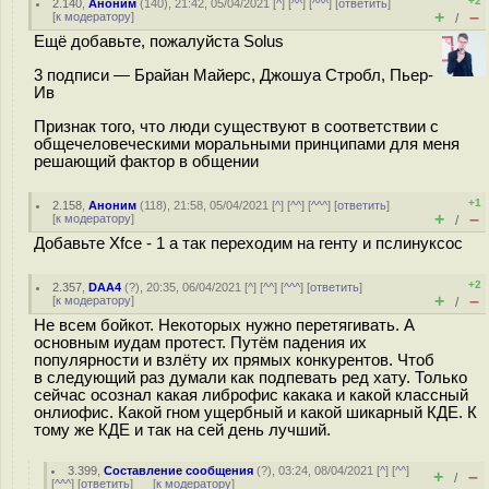
+2
2.140
,
Аноним
(
140
), 21:42, 05/04/2021 [
^
] [
^^
] [
^^^
] [
ответить
]
+
–
[
к модератору
]
/
Ещё добавьте, пожалуйста Solus
3 подписи — Брайан Майерс, Джошуа Стробл, Пьер-
Ив
Признак того, что люди существуют в соответствии с
общечеловеческими моральными принципами для меня
решающий фактор в общении
+1
2.158
,
Аноним
(
118
), 21:58, 05/04/2021 [
^
] [
^^
] [
^^^
] [
ответить
]
+
–
[
к модератору
]
/
Добавьте Xfce - 1 а так переходим на генту и пслинуксос
+2
2.357
,
DAA4
(
?
), 20:35, 06/04/2021 [
^
] [
^^
] [
^^^
] [
ответить
]
+
–
[
к модератору
]
/
Не всем бойкот. Некоторых нужно перетягивать. А
основным иудам протест. Путём падения их
популярности и взлёту их прямых конкурентов. Чтоб
в следующий раз думали как подпевать ред хату. Только
сейчас осознал какая либрофис какака и какой классный
онлиофис. Какой гном ущербный и какой шикарный КДЕ. К
тому же КДЕ и так на сей день лучший.
3.399
,
Составление сообщения
(
?
), 03:24, 08/04/2021 [
^
] [
^^
]
+
–
/
[
^^^
] [
ответить
]
[
к модератору
]