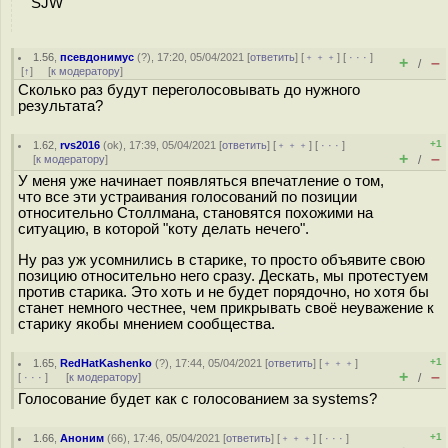
SJW
1.56
,
псевдонимус
(
?
), 17:20, 05/04/2021 [
ответить
] [
﹢﹢﹢
] [
· · ·
]
+
–
/
[
↑
] [
к модератору
]
Сколько раз будут переголосовывать до нужного
результата?
+1
1.62
,
rvs2016
(
ok
), 17:39, 05/04/2021 [
ответить
] [
﹢﹢﹢
] [
· · ·
]
+
–
[
к модератору
]
/
У меня уже начинает появляться впечатление о том,
что все эти устраивания голосований по позиции
относительно Столлмана, становятся похожими на
ситуацию, в которой "коту делать нечего".
Ну раз уж усомнились в старике, то просто объявите свою
позицию относительно него сразу. Дескать, мы протестуем
против старика. Это хоть и не будет порядочно, но хотя бы
станет немного честнее, чем прикрывать своё неуважение к
старику якобы мнением сообщества.
+1
1.65
,
RedHatKashenko
(
?
), 17:44, 05/04/2021 [
ответить
] [
﹢﹢﹢
]
+
–
[
· · ·
]
[
к модератору
]
/
Голосование будет как с голосованием за systems?
+1
1.66
,
Аноним
(
66
), 17:46, 05/04/2021 [
ответить
] [
﹢﹢﹢
] [
· · ·
]