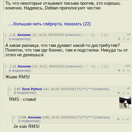
То, что некоторые отзывают письма против, это хорошо,
конечно. Надеюсь, Debian проголосуют честно
....большая нить свёрнута, показать (22)
+4
1.11
,
Аноним
(
11
), 16:20, 05/04/2021 [
ответить
] [
﹢﹢﹢
] [
· · ·
]
[
↑
]
+
–
[
к модератору
]
/
А какая разница, что там думает какой-то дистрибутив?
Понятно, что там где бизнес, там и подстилки. Никуда ты от
этого не денешься.
+10
1.12
,
Аноним
(
12
), 16:21, 05/04/2021 [
ответить
] [
﹢﹢﹢
] [
· · ·
]
[
↓
]
+
–
[
к модератору
]
/
Жыве RMS!
+8
2.85
,
Dzen Python
(
ok
), 19:29, 05/04/2021 [
^
] [
^^
] [
^^^
] [
ответить
]
+
–
[
к модератору
]
/
RMS - слава!
3.198
,
Аноним
(
198
), 23:03, 05/04/2021 [
^
] [
^^
] [
^^^
] [
ответить
]
+
–
/
[
к модератору
]
Je suis RMS!