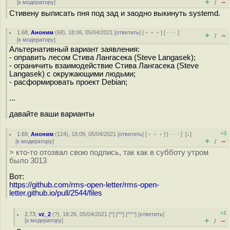
+
–
[
к модератору
]
/
Стивену выписать пня под зад и заодно выкинуть systemd.
1.68
,
Аноним
(
68
), 18:06, 05/04/2021 [
ответить
] [
﹢﹢﹢
] [
· · ·
]
+
–
/
[
к модератору
]
Альтернативный вариант заявления:
- оправить лесом Стива Лангасека (Steve Langasek);
- ограничить взаимодействие Стива Лангасека (Steve
Langasek) с окружающими людьми;
- расформировать проект Debian;
...
давайте ваши варианты
+2
1.69
,
Аноним
(
124
), 18:09, 05/04/2021 [
ответить
] [
﹢﹢﹢
] [
· · ·
]
[
↓
]
+
–
[
к модератору
]
/
> кто-то отозвал свою подпись, так как в субботу утром
было 3013
Вот:
https://github.com/rms-open-letter/rms-open-
letter.github.io/pull/2544/files
+2
2.73
,
vz_2
(
?
), 18:26, 05/04/2021 [
^
] [
^^
] [
^^^
] [
ответить
]
+
–
[
к модератору
]
/