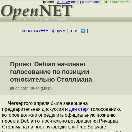
Профиль:
Аноним
(
вход
|
регистрация
)
неRU
opennet.me
[
новости
/
+++
|
форум
|
теги
|
]
Проект Debian начинает
голосование по позиции
относительно Столлмана
05.04.2021 15:50 (MSK)
Четвертого апреля была завершена
предварительная дискуссия и
дан старт
голосованию,
которое должно определить официальную позицию
проекта Debian относительно возвращения Ричарда
Столлмана на пост руководителя Free Software