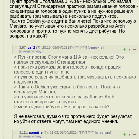
Пункт против Столлмана 1! А за - несколько! Это наглая
спекуляция! Стандартная практика размазывания голосов -
концентрация голосов в один пункт, а не нужное решения
разбивать (размазывать) в несколько подпунктов.
Так что Debian уже сидит в бан листе! Пока что использую
Manjaro, но учитывая что несколько разрабав из Arch
голосовали против, то нужно менять дистрибутив. Но
вопрос, на какой?
3.97
,
vz_2
(
?
), 20:15, 05/04/2021 [
^
] [
^^
] [
^^^
] [
ответить
]
+
–
/
[
к модератору
]
> Пункт против Столлмана 1! А за - несколько! Это
наглая спекуляция! Стандартная
> практика размазывания голосов - концентрация
голосов в один пункт, а не
> нужное решения разбивать (размазывать) в несколько
подпунктов.
> Так что Debian уже сидит в бан листе! Пока что
использую Manjaro,
> но учитывая что несколько разрабав из Arch
голосовали против, то нужно
> менять дистрибутив. Но вопрос, на какой?
Я не ванговал, думаю что против него будет результат,
но уйти от ответа могут, там нет единого мнения.
3.111
,
валяйте
(
?
), 21:03, 05/04/2021 [
^
] [
^^
] [
^^^
] [
ответить
]
+
–
/
[
к модератору
]