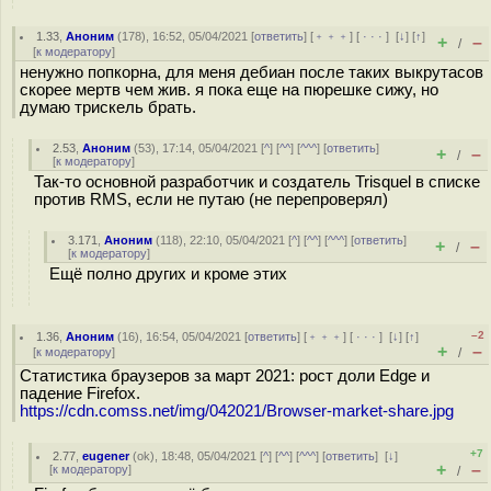
1.33
,
Аноним
(
178
), 16:52, 05/04/2021 [
ответить
] [
﹢﹢﹢
] [
· · ·
]
[
↓
] [
↑
]
+
–
/
[
к модератору
]
ненужно попкорна, для меня дебиан после таких выкрутасов
скорее мертв чем жив. я пока еще на пюрешке сижу, но
думаю трискель брать.
2.53
,
Аноним
(
53
), 17:14, 05/04/2021 [
^
] [
^^
] [
^^^
] [
ответить
]
+
–
/
[
к модератору
]
Так-то основной разработчик и создатель Trisquel в списке
против RMS, если не путаю (не перепроверял)
3.171
,
Аноним
(
118
), 22:10, 05/04/2021 [
^
] [
^^
] [
^^^
] [
ответить
]
+
–
/
[
к модератору
]
Ещё полно других и кроме этих
–2
1.36
,
Аноним
(
16
), 16:54, 05/04/2021 [
ответить
] [
﹢﹢﹢
] [
· · ·
]
[
↓
] [
↑
]
+
–
[
к модератору
]
/
Статистика браузеров за март 2021: рост доли Edge и
падение Firefox.
https://cdn.comss.net/img/042021/Browser-market-share.jpg
+7
2.77
,
eugener
(
ok
), 18:48, 05/04/2021 [
^
] [
^^
] [
^^^
] [
ответить
]
[
↓
]
+
–
[
к модератору
]
/