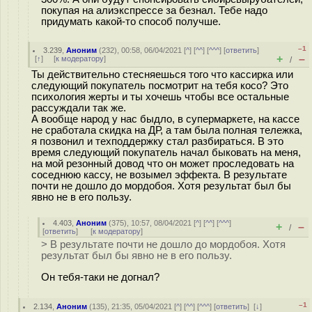
покупая на алиэкспрессе за безнал. Тебе надо
придумать какой-то способ получше.
–1
3.239
,
Аноним
(
232
), 00:58, 06/04/2021 [
^
] [
^^
] [
^^^
] [
ответить
]
+
–
[
↑
] [
к модератору
]
/
Ты действительно стесняешься того что кассирка или
следующий покупатель посмотрит на тебя косо? Это
психология жерты и ты хочешь чтобы все остальные
рассуждали так же.
А вообще народ у нас быдло, в супермаркете, на кассе
не сработала скидка на ДР, а там была полная тележка,
я позвонил и техподдержку стал разбираться. В это
время следующий покупатель начал быковать на меня,
на мой резонный довод что он может проследовать на
соседнюю кассу, не возымел эффекта. В результате
почти не дошло до мордобоя. Хотя результат был бы
явно не в его пользу.
4.403
,
Аноним
(
375
), 10:57, 08/04/2021 [
^
] [
^^
] [
^^^
]
+
–
/
[
ответить
]
[
к модератору
]
> В результате почти не дошло до мордобоя. Хотя
результат был бы явно не в его пользу.
Он тебя-таки не догнал?
–1
2.134
,
Аноним
(
135
), 21:35, 05/04/2021 [
^
] [
^^
] [
^^^
] [
ответить
]
[
↓
]