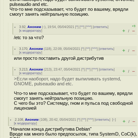
pulseaudio and etc.
Что-то мне подсказывает, что будет по вашему, врядли
смогут занять нейтральную позицию.
+9
3.92
,
Аноним
(
-
), 19:54, 05/04/2021 [
^
] [
^^
] [
^^^
] [
ответить
]
+
–
[
к модератору
]
/
/etc то за что?
3.170
,
Аноним
(
118
), 22:09, 05/04/2021 [
^
] [
^^
] [
^^^
] [
ответить
]
+
–
/
[
к модератору
]
или просто поставить другой дистрибутив
3.213
,
Аноним
(
213
), 23:47, 05/04/2021 [
^
] [
^^
] [
^^^
] [
ответить
]
+
–
/
[
к модератору
]
>Если наоборот, надо будет выпиливать systemd,
GNOME, pulseaudio and etc.
Что-то мне подсказывает, что будет по вашему, врядли
смогут занять нейтральную позицию.
С чего бы это? Системду, гном и пульса под свободной
лицензией
2.108
,
Аноним
(
108
), 20:42, 05/04/2021 [
^
] [
^^
] [
^^^
] [
ответить
]
[
↑
]
+
–
/
[
к модератору
]
"Началом конца дистрибутива Debian"
Вроде как много было предпосылок, типа SystemD, CoC(k),