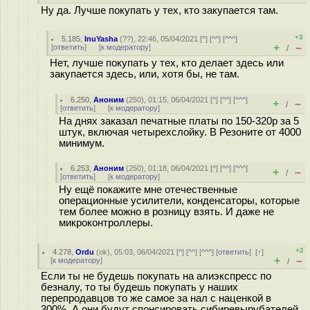
Ну да. Лучше покупать у тех, кто закупается там.
+3
5.185
,
InuYasha
(
??
), 22:46, 05/04/2021 [
^
] [
^^
] [
^^^
]
+
–
[
ответить
]
[
к модератору
]
/
Нет, лучше покупать у тех, кто делает здесь или
закупается здесь, или, хотя бы, не там.
6.250
,
Аноним
(
250
), 01:15, 06/04/2021 [
^
] [
^^
] [
^^^
]
+
–
/
[
ответить
]
[
к модератору
]
На днях заказал печатные платы по 150-320р за 5
штук, включая четырехслойку. В Резоните от 4000
минимум.
6.253
,
Аноним
(
250
), 01:18, 06/04/2021 [
^
] [
^^
] [
^^^
]
+
–
/
[
ответить
]
[
к модератору
]
Ну ещё покажите мне отечественные
операционные усилители, конденсаторы, которые
тем более можно в розницу взять. И даже не
микроконтроллеры.
+2
4.278
,
Ordu
(
ok
), 05:03, 06/04/2021 [
^
] [
^^
] [
^^^
] [
ответить
]
[
↑
]
+
–
[
к модератору
]
/
Если ты не будешь покупать на алиэкспресс по
безналу, то ты будешь покупать у наших
перепродавцов то же самое за нал с наценкой в
300%. А они будут спонсировать сибиревырубателей,