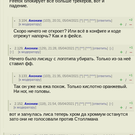
Firefox блокирует всё больше трекеров, вот и
падение.
+2
3.104
,
Аноним
(
103
), 20:31, 05/04/2021 [
^
] [
^^
] [
^^^
] [
ответить
]
+
–
[
к модератору
]
/
Скоро ничего не откроет? Или всё в конфиге и коде
отрежут напорчь? Как и в фейсе.
+1
2.129
,
Аноним
(
129
), 21:28, 05/04/2021 [
^
] [
^^
] [
^^^
] [
ответить
]
[
↓
]
+
–
[
↑
] [
к модератору
]
/
Нечего было лисицу с логотипа убирать. Только из-за неё
ставил фф.
+1
3.133
,
Аноним
(
103
), 21:35, 05/04/2021 [
^
] [
^^
] [
^^^
] [
ответить
]
+
–
[
к модератору
]
/
Так он уже на ежа похож. Только кислотно оранжевый.
Ни ног, не головы.
+1
2.152
,
Аноним
(
118
), 21:54, 05/04/2021 [
^
] [
^^
] [
^^^
] [
ответить
]
[
↑
]
+
–
[
к модератору
]
/
вот и загнулась лиса теперь хром да хромиум останутся
зато они не голосовали против Столлмана