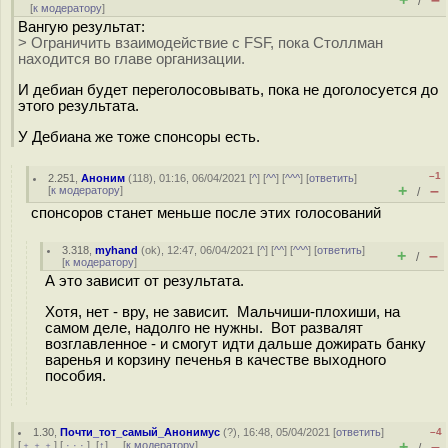
/
[
к модератору
]
Вангую результат:
> Ограничить взаимодействие с FSF, пока Столлман
находится во главе организации.
И дебиан будет переголосовывать, пока не доголосуется до
этого результата.
У Дебиана же тоже спонсоры есть.
–1
2.251
,
Аноним
(
118
), 01:16, 06/04/2021 [
^
] [
^^
] [
^^^
] [
ответить
]
+
–
[
к модератору
]
/
спонсоров станет меньше после этих голосований
3.318
,
myhand
(
ok
), 12:47, 06/04/2021 [
^
] [
^^
] [
^^^
] [
ответить
]
+
–
/
[
к модератору
]
А это зависит от результата.
Хотя, нет - вру, не зависит. Мальчиши-плохиши, на
самом деле, надолго не нужны. Вот развалят
возглавленное - и смогут идти дальше дожирать банку
варенья и корзину печенья в качестве выходного
пособия.
1.30
,
Почти_тот_самый_Анонимус
(
?
), 16:48, 05/04/2021 [
ответить
]
–4
+
–
[
﹢﹢﹢
] [
· · ·
]
[
↑
] [
к модератору
]