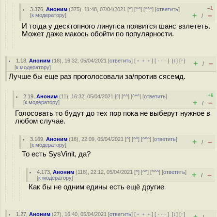
–1
3.376
,
Аноним
(
375
), 11:48, 07/04/2021 [
^
] [
^^
] [
^^^
] [
ответить
]
+
–
[
к модератору
]
/
И тогда у десктопного линупca появится шанс взлететь.
Может даже макось обойти по популярности.
1.18
,
Аноним
(
18
), 16:32, 05/04/2021 [
ответить
] [
﹢﹢﹢
] [
· · ·
]
[
↓
] [
↑
]
+
–
/
[
к модератору
]
Лучше бы еще раз проголосовали за/против сясемд.
+6
2.19
,
Аноним
(
11
), 16:32, 05/04/2021 [
^
] [
^^
] [
^^^
] [
ответить
]
+
–
[
к модератору
]
/
Голосовать то будут до тех пор пока не выберут нужное в
любом случае.
3.169
,
Аноним
(
18
), 22:09, 05/04/2021 [
^
] [
^^
] [
^^^
] [
ответить
]
+
–
/
[
к модератору
]
То есть SysVinit, да?
4.173
,
Аноним
(
118
), 22:12, 05/04/2021 [
^
] [
^^
] [
^^^
] [
ответить
]
+
–
/
[
к модератору
]
Как бы не одним едины есть ещё другие
1.27
,
Аноним
(
27
), 16:40, 05/04/2021 [
ответить
] [
﹢﹢﹢
] [
· · ·
]
[
↓
] [
↑
]
+
–