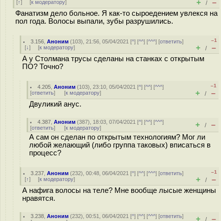
+
–
[
↑
] [
к модератору
]
/
Фанатизм дело больное. Я как-то сыроедением увлекся на
пол года. Волосы выпали, зубы разрушились.
–1
3.156
,
Аноним
(
103
), 21:56, 05/04/2021 [
^
] [
^^
] [
^^^
] [
ответить
]
+
–
[
↓
] [
к модератору
]
/
А у Столмана трусы сделаны на станках с открытым
ПО? Точно?
–1
4.205
,
Аноним
(
103
), 23:10, 05/04/2021 [
^
] [
^^
] [
^^^
]
+
–
[
ответить
]
[
к модератору
]
/
Двуликий анус.
4.387
,
Аноним
(
387
), 18:03, 07/04/2021 [
^
] [
^^
] [
^^^
]
+
–
/
[
ответить
]
[
к модератору
]
А сам он сделан по открытым технологиям? Мог ли
любой желающий (либо группа таковых) вписаться в
процесс?
–1
3.237
,
Аноним
(
232
), 00:48, 06/04/2021 [
^
] [
^^
] [
^^^
] [
ответить
]
+
–
[
↑
] [
к модератору
]
/
А нафига волосы на теле? Мне вообще лысые женщины
нравятся.
3.238
,
Аноним
(
232
), 00:51, 06/04/2021 [
^
] [
^^
] [
^^^
] [
ответить
]
+
–
/