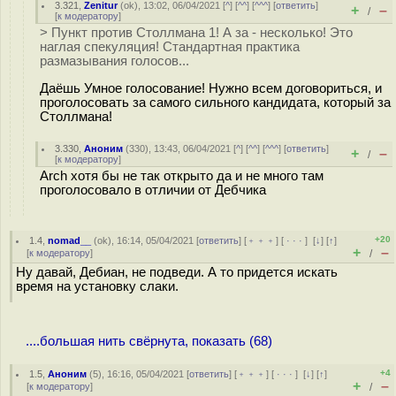
3.321
,
Zenitur
(
ok
), 13:02, 06/04/2021 [
^
] [
^^
] [
^^^
] [
ответить
]
+
–
/
[
к модератору
]
> Пункт против Столлмана 1! А за - несколько! Это
наглая спекуляция! Стандартная практика
размазывания голосов...
Даёшь Умное голосование! Нужно всем договориться, и
проголосовать за самого сильного кандидата, который за
Столлмана!
3.330
,
Аноним
(
330
), 13:43, 06/04/2021 [
^
] [
^^
] [
^^^
] [
ответить
]
+
–
/
[
к модератору
]
Arch хотя бы не так открыто да и не много там
проголосовало в отличии от Дебчика
+20
1.4
,
nomad__
(
ok
), 16:14, 05/04/2021 [
ответить
] [
﹢﹢﹢
] [
· · ·
]
[
↓
] [
↑
]
+
–
[
к модератору
]
/
Ну давай, Дебиан, не подведи. А то придется искать
время на установку слаки.
....большая нить свёрнута, показать (68)
+4
1.5
,
Аноним
(
5
), 16:16, 05/04/2021 [
ответить
] [
﹢﹢﹢
] [
· · ·
]
[
↓
] [
↑
]
+
–
[
к модератору
]
/