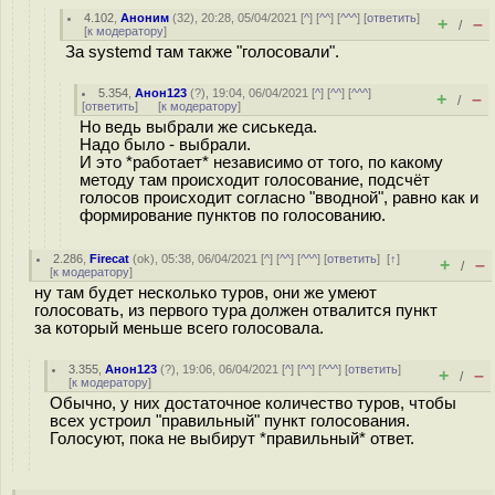
4.102
,
Аноним
(
32
), 20:28, 05/04/2021 [
^
] [
^^
] [
^^^
] [
ответить
]
+
–
/
[
к модератору
]
За systemd там также "голосовали".
5.354
,
Анон123
(
?
), 19:04, 06/04/2021 [
^
] [
^^
] [
^^^
]
+
–
/
[
ответить
]
[
к модератору
]
Но ведь выбрали же сиськеда.
Надо было - выбрали.
И это *работает* независимо от того, по какому
методу там происходит голосование, подсчёт
голосов происходит согласно "вводной", равно как и
формирование пунктов по голосованию.
2.286
,
Firecat
(
ok
), 05:38, 06/04/2021 [
^
] [
^^
] [
^^^
] [
ответить
]
[
↑
]
+
–
/
[
к модератору
]
ну там будет несколько туров, они же умеют
голосовать, из первого тура должен отвалится пункт
за который меньше всего голосовала.
3.355
,
Анон123
(
?
), 19:06, 06/04/2021 [
^
] [
^^
] [
^^^
] [
ответить
]
+
–
/
[
к модератору
]
Обычно, у них достаточное количество туров, чтобы
всех устроил "правильный" пункт голосования.
Голосуют, пока не выбирут *правильный* ответ.