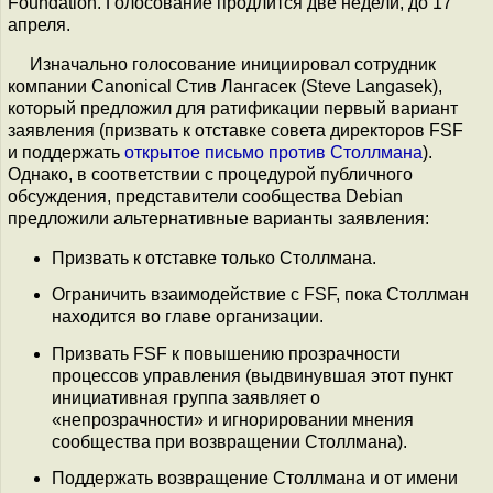
Foundation. Голосование продлится две недели, до 17
апреля.
Изначально голосование инициировал сотрудник
компании Canonical Стив Лангасек (Steve Langasek),
который предложил для ратификации первый вариант
заявления (призвать к отставке совета директоров FSF
и поддержать
открытое письмо против Столлмана
).
Однако, в соответствии с процедурой публичного
обсуждения, представители сообщества Debian
предложили альтернативные варианты заявления:
Призвать к отставке только Столлмана.
Ограничить взаимодействие с FSF, пока Столлман
находится во главе организации.
Призвать FSF к повышению прозрачности
процессов управления (выдвинувшая этот пункт
инициативная группа заявляет о
«непрозрачности» и игнорировании мнения
сообщества при возвращении Столлмана).
Поддержать возвращение Столлмана и от имени