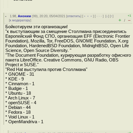
+1
1.98
,
Аноним
(
99
), 20:20, 05/04/2021 [
ответить
] [
﹢﹢﹢
] [
· · ·
]
[
↓
] [
↑
]
+
–
[
к модератору
]
/
Бойкотируем эти организации!
"к выступающим за смещение Столлмана присоединились
Европейский Фонд СПО, организация EFF (Electronic Frontier
Foundation), Mozilla, Tor, FreeDOS, GNOME Foundation, X.org
Foundation, HardenedBSD Foundation, MidnightBSD, Open Life
Science, Open Source Diversity. "
"The Document Foundation, курирующая разработку офисного
пакета LibreOffice. Creative Commons, GNU Radio, OBS
Project и SUSE."
"Red Hat выступила против Столлмана"
* GNOME - 31
* KDE - 9
* Cinnamon - 1
* Budgie - 1
* Ubuntu - 18
* Arch Linux - 7
* openSUSE - 4
* Debian - 44
* Fedora - 18
* Void Linux - 1
* OpenMandriva - 1