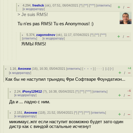
4.294
,
freehck
(
ok
), 07:51, 06/04/2021 [
^
] [
^^
] [
^^^
] [
ответить
]
+
–
/
[
к модератору
]
> Je suis RMS!
Tu n'es pas RMS! Tu es Anonymous! :)
5.374
,
zagorodnov
(
ok
), 11:17, 07/04/2021 [
^
] [
^^
] [
^^^
]
+
–
/
[
ответить
]
[
к модератору
]
Я/МЫ RMS!
+4
1.16
,
Аноним
(
16
), 16:30, 05/04/2021 [
ответить
] [
﹢﹢﹢
] [
· · ·
]
[
↓
] [
↑
]
+
–
[
к модератору
]
/
Как бы не наступил трындец Фри Софтваре Фоундатион...
–6
2.24
,
iPony129412
(
?
), 16:38, 05/04/2021 [
^
] [
^^
] [
^^^
] [
ответить
]
+
–
[
к модератору
]
/
Да и ... ладно с ним.
2.151
,
Аноним
(
118
), 21:52, 05/04/2021 [
^
] [
^^
] [
^^^
] [
ответить
]
+
–
/
[
к модератору
]
микимаус.жпг если наступит возможно будет зато один
дистр как с виндой остальные исчезнут