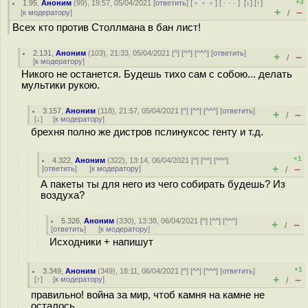
+3
1.95
,
Аноним
(
99
), 19:57, 05/04/2021 [
ответить
] [
﹢﹢﹢
] [
· · ·
]
[
↓
] [
↑
]
+
–
[
к модератору
]
/
Всех кто против Столлмана в бан лист!
2.131
,
Аноним
(
103
), 21:33, 05/04/2021 [
^
] [
^^
] [
^^^
] [
ответить
]
+
–
/
[
к модератору
]
Никого не останется. Будешь тихо сам с собою... делать
мультики рукою.
3.157
,
Аноним
(
118
), 21:57, 05/04/2021 [
^
] [
^^
] [
^^^
] [
ответить
]
+
–
/
[
↓
] [
к модератору
]
брехня полно же дистров пслинуксос генту и т.д.
+1
4.322
,
Аноним
(
322
), 13:14, 06/04/2021 [
^
] [
^^
] [
^^^
]
+
–
[
ответить
]
[
к модератору
]
/
А пакеты ты для него из чего собирать будешь? Из
воздуха?
5.326
,
Аноним
(
330
), 13:38, 06/04/2021 [
^
] [
^^
] [
^^^
]
+
–
/
[
ответить
]
[
к модератору
]
Исходники + напишут
+1
3.349
,
Аноним
(
349
), 18:11, 06/04/2021 [
^
] [
^^
] [
^^^
] [
ответить
]
+
–
[
↑
] [
к модератору
]
/
правильно! война за мир, чтоб камня на камне не
осталось