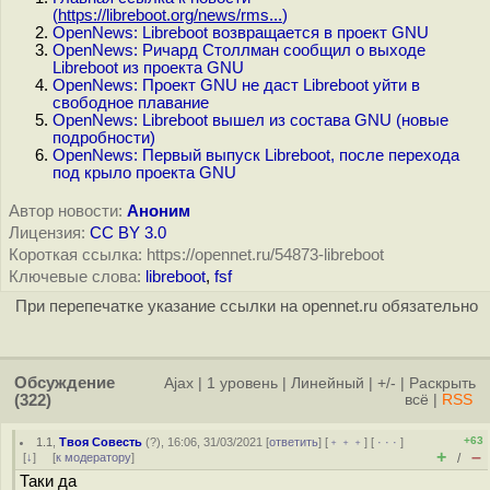
(
https://libreboot.org/news/rms...
)
OpenNews: Libreboot возвращается в проект GNU
OpenNews: Ричард Столлман сообщил о выходе
Libreboot из проекта GNU
OpenNews: Проект GNU не даст Libreboot уйти в
свободное плавание
OpenNews: Libreboot вышел из состава GNU (новые
подробности)
OpenNews: Первый выпуск Libreboot, после перехода
под крыло проекта GNU
Автор новости:
Аноним
Лицензия:
CC BY 3.0
Короткая ссылка: https://opennet.ru/54873-libreboot
Ключевые слова:
libreboot
,
fsf
При перепечатке указание ссылки на opennet.ru обязательно
Обсуждение
Ajax
|
1 уровень
|
Линейный
|
+/-
|
Раскрыть
(322)
всё
|
RSS
+63
1.1
,
Твоя Совесть
(
?
), 16:06, 31/03/2021 [
ответить
] [
﹢﹢﹢
] [
· · ·
]
+
–
[
↓
] [
к модератору
]
/
Таки да