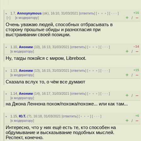
+16
1.7
,
Annoynymous
(
ok
), 16:10, 31/03/2021 [
ответить
] [
﹢﹢﹢
] [
· · ·
]
+
–
[
↑
] [
к модератору
]
/
Очень уважаю людей, способных отбрасывать в
сторону прошлые обиды и разногласия при
выстраивании своей позиции.
–14
1.10
,
Аноним
(
10
), 16:13, 31/03/2021 [
ответить
] [
﹢﹢﹢
] [
· · ·
]
+
–
[
к модератору
]
/
Ну, тагды покойся с миром, Libreboot.
+15
1.13
,
Аноним
(
13
), 16:15, 31/03/2021 [
ответить
] [
﹢﹢﹢
] [
· · ·
]
+
–
[
к модератору
]
/
Сказала вслух то, о чём все думают
1.14
,
Аноним
(
14
), 16:17, 31/03/2021 [
ответить
] [
﹢﹢﹢
] [
· · ·
]
+
–
/
[
к модератору
]
на Джона Леннона похож/похожа/похоже... или как там...
+6
1.15
,
Ю.Т.
(
?
), 16:18, 31/03/2021 [
ответить
] [
﹢﹢﹢
] [
· · ·
]
+
–
[
к модератору
]
/
Интересно, что у них ещё есть те, кто способен на
обдумывание и высказывание подобных мыслей.
Респект, конечно.