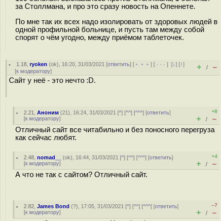
за Столлмана, и про это сразу новость на Опеннете.
По мне так их всех надо изолировать от здоровых людей в
одной профильной больнице, и пусть там между собой
спорят о чём угодно, между приёмом таблеточек.
1.18
,
ryoken
(
ok
), 16:20, 31/03/2021 [
ответить
] [
﹢﹢﹢
] [
· · ·
]
[
↓
] [
↑
]
+
–
/
[
к модератору
]
Сайт у неё - это нечто :D.
+8
2.21
,
Аноним
(
21
), 16:24, 31/03/2021 [
^
] [
^^
] [
^^^
] [
ответить
]
+
–
[
к модератору
]
/
Отличный сайт все читабильно и без поносного перегруза
как сейчас любят.
+4
2.48
,
nomad__
(
ok
), 16:44, 31/03/2021 [
^
] [
^^
] [
^^^
] [
ответить
]
+
–
[
к модератору
]
/
А что не так с сайтом? Отличный сайт.
–7
2.82
,
James Bond
(
?
), 17:05, 31/03/2021 [
^
] [
^^
] [
^^^
] [
ответить
]
+
–
[
к модератору
]
/