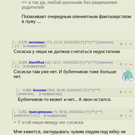
>> а так да, любой школьник без разрешения
родителей
Попахивает очередным опеннетным фантазерством
в лужу ...
3.179
,
анонимус
(
??
), 21:14, 31/03/2021 [
^
] [
^^
] [
^^^
] [
ответить
]
+
–
/
[
↑
] [
к модератору
]
Сосиска у няши не должна считаться недостатком
3.209
,
AlexVRud
(
ok
), 22:17, 31/03/2021 [
^
] [
^^
] [
^^^
] [
ответить
]
+
–
/
[
↓
] [
к модератору
]
Сосиски там уже нет. И бубенчиков тоже больше
нет.
4.264
,
Аноним
(
264
), 08:48, 01/04/2021 [
^
] [
^^
] [
^^^
]
+
–
/
[
ответить
]
[
к модератору
]
Бубенчиков-то может и нет... А звон остался.
+1
3.251
,
трансдевушка
(
?
), 06:56, 01/04/2021 [
^
] [
^^
] [
^^^
]
+
–
[
ответить
]
[
↓
] [
↑
] [
к модератору
]
/
> У этой няши между ног сосиска
Мне кажется, заглядывать чужим людям под юбку не