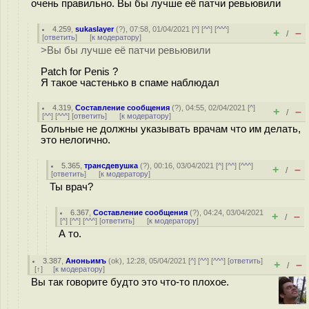
очень правильно. Вы бы лучше её патчи ревьювили
4.259
,
sukaslayer
(
?
), 07:58, 01/04/2021 [
^
] [
^^
] [
^^^
]
+
–
/
[
ответить
]
[
к модератору
]
>Вы бы лучше её патчи ревьювили
Patch for Penis ?
Я такое частенько в спаме наблюдал
4.319
,
Составление сообщения
(
?
), 04:55, 02/04/2021 [
^
]
+
–
/
[
^^
] [
^^^
] [
ответить
]
[
к модератору
]
Больные не должны указывать врачам что им делать,
это нелогично.
5.365
,
трансдевушка
(
?
), 00:16, 03/04/2021 [
^
] [
^^
] [
^^^
]
+
–
/
[
ответить
]
[
к модератору
]
Ты врач?
6.367
,
Составление сообщения
(
?
), 04:24, 03/04/2021
+
–
/
[
^
] [
^^
] [
^^^
] [
ответить
]
[
к модератору
]
А то.
3.387
,
Аноньимъ
(
ok
), 12:28, 05/04/2021 [
^
] [
^^
] [
^^^
] [
ответить
]
+
–
/
[
↑
] [
к модератору
]
Вы так говорите будто это что-то плохое.