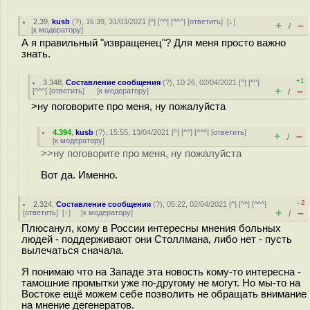
2.39
,
kusb
(
?
), 16:39, 31/03/2021 [
^
] [
^^
] [
^^^
] [
ответить
]
[
↓
]
+
–
/
[
к модератору
]
А я правильный "извращенец"? Для меня просто важно
знать.
+1
3.348
,
Составление сообщения
(
?
), 10:26, 02/04/2021 [
^
] [
^^
]
+
–
[
^^^
] [
ответить
]
[
к модератору
]
/
>ну поговорите про меня, ну пожалуйста
4.394
,
kusb
(
?
), 15:55, 13/04/2021 [
^
] [
^^
] [
^^^
] [
ответить
]
+
–
/
[
к модератору
]
>>ну поговорите про меня, ну пожалуйста
Вот да. Именно.
–2
2.324
,
Составление сообщения
(
?
), 05:22, 02/04/2021 [
^
] [
^^
] [
^^^
]
+
–
[
ответить
]
[
↑
] [
к модератору
]
/
Плюсанул, кому в России интересны мнения больных
людей - поддерживают они Столлмана, либо нет - пусть
вылечаться сначала.
Я понимаю что на Западе эта новость кому-то интересна -
тамошние промытки уже по-другому не могут. Но мы-то на
Востоке ещё можем себе позволить не обращать внимание
на мнение дегенератов.