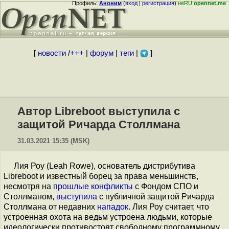
Профиль:
Аноним
(
вход
|
регистрация
)
неRU
opennet.me
[
новости
/
+++
|
форум
|
теги
|
]
Автор Libreboot выступила с
защитой Ричарда Столлмана
31.03.2021 15:35 (MSK)
Лия Роу (Leah Rowe), основатель дистрибутива
Libreboot и известный борец за права меньшинств,
несмотря на
прошлые
конфликты
с Фондом СПО и
Столлманом,
выступила
с публичной защитой Ричарда
Столлмана от недавних
нападок
. Лия Роу считает, что
устроенная охота на ведьм устроена людьми, которые
идеологически противостоят свободному программному