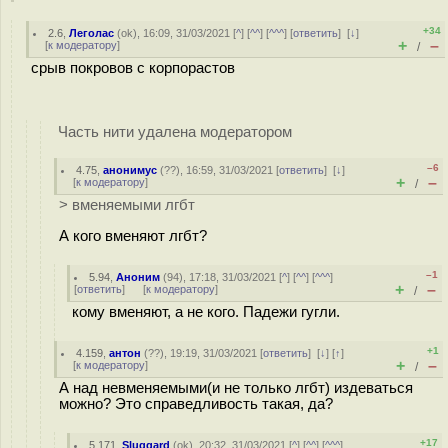
+34
2.6
,
Леголас
(
ok
), 16:09, 31/03/2021 [
^
] [
^^
] [
^^^
] [
ответить
]
[
↓
]
+
–
[
к модератору
]
/
срыв покровов с корпорастов
Часть нити удалена модератором
–6
4.75
,
анонимус
(
??
), 16:59, 31/03/2021 [
ответить
]
[
↓
]
+
–
[
к модератору
]
/
> вменяемыми лгбт
А кого вменяют лгбт?
–1
5.94
,
Аноним
(
94
), 17:18, 31/03/2021 [
^
] [
^^
] [
^^^
]
+
–
[
ответить
]
[
к модератору
]
/
кому вменяют, а не кого. Падежи гугли.
+1
4.159
,
антон
(
??
), 19:19, 31/03/2021 [
ответить
]
[
↓
] [
↑
]
+
–
[
к модератору
]
/
А над невменяемыми(и не только лгбт) издеваться
можно? Это справедливость такая, да?
+17
5.171
,
Sluggard
(
ok
), 20:32, 31/03/2021 [
^
] [
^^
] [
^^^
]