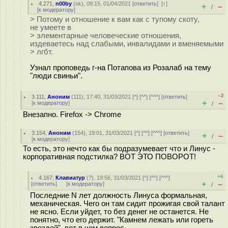
4.271
,
n00by
(
ok
), 09:15, 01/04/2021 [
ответить
]
[
↑
]
+
–
/
[
к модератору
]
> Потому и отношение к вам как с тупому скоту,
не умеете в
> элементарные человеческие отношения,
издеваетесь над слабыми, инвалидами и вменяемыми
> лгбт.
Узнал проповедь г-на Потапова из Розалаб на тему
"люди свиньи".
–2
3.111
,
Аноним
(
111
), 17:40, 31/03/2021 [
^
] [
^^
] [
^^^
] [
ответить
]
+
–
[
к модератору
]
/
Внезапно. Firefox -> Chrome
3.154
,
Аноним
(
154
), 19:01, 31/03/2021 [
^
] [
^^
] [
^^^
] [
ответить
]
+
–
/
[
к модератору
]
То есть, это нечто как бы подразумевает что и Линус -
корпоративная подстилка? ВОТ ЭТО ПОВОРОТ!
+6
4.167
,
Клавиатур
(
?
), 19:56, 31/03/2021 [
^
] [
^^
] [
^^^
]
+
–
[
ответить
]
[
к модератору
]
/
Последние N лет должность Линуса формальная,
механическая. Чего он там сидит прожигая свой талант
не ясно. Если уйдет, то без денег не останется. Не
понятно, что его держит. "Камнем лежать или гореть