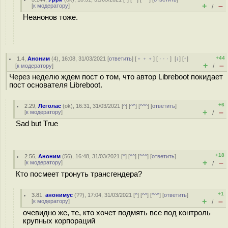
+
–
[
к модератору
]
/
Неанонов тоже.
+44
1.4
,
Аноним
(
4
), 16:08, 31/03/2021 [
ответить
] [
﹢﹢﹢
] [
· · ·
]
[
↓
] [
↑
]
+
–
[
к модератору
]
/
Через неделю ждем пост о том, что автор Libreboot покидает
пост основателя Libreboot.
+6
2.29
,
Леголас
(
ok
), 16:31, 31/03/2021 [
^
] [
^^
] [
^^^
] [
ответить
]
+
–
[
к модератору
]
/
Sad but True
+18
2.56
,
Аноним
(
56
), 16:48, 31/03/2021 [
^
] [
^^
] [
^^^
] [
ответить
]
+
–
[
к модератору
]
/
Кто посмеет тронуть трансгендера?
+1
3.81
,
анонимус
(
??
), 17:04, 31/03/2021 [
^
] [
^^
] [
^^^
] [
ответить
]
+
–
[
к модератору
]
/
очевидно же, те, кто хочет подмять все под контроль
крупных корпораций