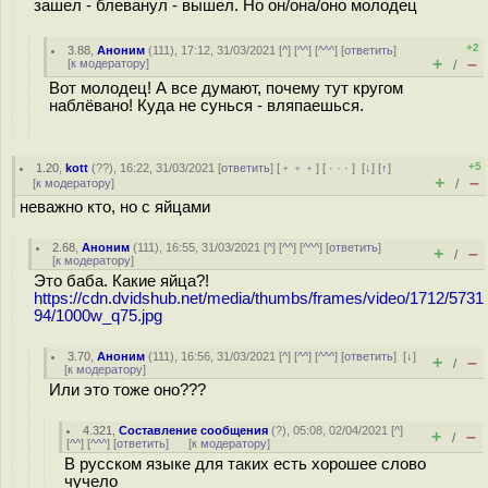
зашел - блеванул - вышел. Но он/она/оно молодец
+2
3.88
,
Аноним
(
111
), 17:12, 31/03/2021 [
^
] [
^^
] [
^^^
] [
ответить
]
+
–
[
к модератору
]
/
Вот молодец! А все думают, почему тут кругом
наблёвано! Куда не сунься - вляпаешься.
+5
1.20
,
kott
(
??
), 16:22, 31/03/2021 [
ответить
] [
﹢﹢﹢
] [
· · ·
]
[
↓
] [
↑
]
+
–
[
к модератору
]
/
неважно кто, но с яйцами
2.68
,
Аноним
(
111
), 16:55, 31/03/2021 [
^
] [
^^
] [
^^^
] [
ответить
]
+
–
/
[
к модератору
]
Это баба. Какие яйца?!
https://cdn.dvidshub.net/media/thumbs/frames/video/1712/5731
94/1000w_q75.jpg
3.70
,
Аноним
(
111
), 16:56, 31/03/2021 [
^
] [
^^
] [
^^^
] [
ответить
]
[
↓
]
+
–
/
[
к модератору
]
Или это тоже оно???
4.321
,
Составление сообщения
(
?
), 05:08, 02/04/2021 [
^
]
+
–
/
[
^^
] [
^^^
] [
ответить
]
[
к модератору
]
В русском языке для таких есть хорошее слово
чучело