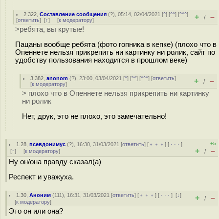
2.322
,
Составление сообщения
(
?
), 05:14, 02/04/2021 [
^
] [
^^
] [
^^^
]
+
–
/
[
ответить
]
[
↑
] [
к модератору
]
>ребята, вы крутые!
Пацаны вообще ребята (фото гопника в кепке) (плохо что в
Опеннете нельзя прикрепить ни картинку ни ролик, сайт по
удобству пользования находится в прошлом веке)
3.382
,
anonom
(
?
), 23:00, 03/04/2021 [
^
] [
^^
] [
^^^
] [
ответить
]
+
–
/
[
к модератору
]
> плохо что в Опеннете нельзя прикрепить ни картинку
ни ролик
Нет, друк, это не плохо, это замечательно!
+5
1.28
,
псевдонимус
(
?
), 16:30, 31/03/2021 [
ответить
] [
﹢﹢﹢
] [
· · ·
]
+
–
[
↑
] [
к модератору
]
/
Ну он/она правду сказал(а)
Респект и уважуха.
1.30
,
Аноним
(
111
), 16:31, 31/03/2021 [
ответить
] [
﹢﹢﹢
] [
· · ·
]
[
↓
]
+
–
/
[
к модератору
]
Это он или она?