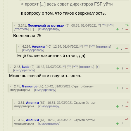
> просят [...] весь совет директоров FSF уйти
к вопросу о том, что такое сверхнаглость.
+1
3.241
,
Последний из могикан
(
?
), 00:33, 01/04/2021 [
^
] [
^^
] [
^^^
]
+
–
[
ответить
]
[
↑
] [
к модератору
]
/
Вселенная-25
4.284
,
Аноним
(
40
), 12:34, 01/04/2021 [
^
] [
^^
] [
^^^
] [
ответить
]
+
–
/
[
к модератору
]
Ещё более лаконичный ответ, да)
2.43
,
kusb
(
?
), 16:42, 31/03/2021 [
^
] [
^^
] [
^^^
] [
ответить
]
[
↑
]
+
–
/
[
к модератору
]
Можешь снизойти и озвучить здесь.
2.45
,
Gemorroj
(
ok
), 16:42, 31/03/2021
Скрыто ботом-
+
–
/
модератором
[
к модератору
]
–3
3.61
,
Аноним
(
61
), 16:51, 31/03/2021
Скрыто ботом-
+
–
модератором
[
к модератору
]
/
–1
3.62
,
Аноним
(
61
), 16:52, 31/03/2021
Скрыто ботом-
+
–
модератором
[
к модератору
]
/