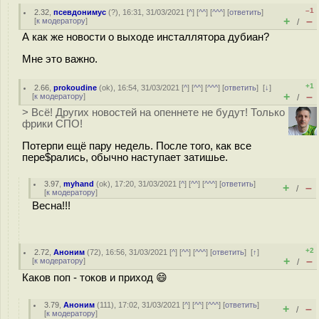
–1
2.32
,
псевдонимус
(
?
), 16:31, 31/03/2021 [
^
] [
^^
] [
^^^
] [
ответить
]
+
–
[
к модератору
]
/
А как же новости о выходе инсталлятора дубиан?
Мне это важно.
+1
2.66
,
prokoudine
(
ok
), 16:54, 31/03/2021 [
^
] [
^^
] [
^^^
] [
ответить
]
[
↓
]
+
–
[
к модератору
]
/
> Всё! Других новостей на опеннете не будут! Только
фрики СПО!
Потерпи ещё пару недель. После того, как все
пере$рались, обычно наступает затишье.
3.97
,
myhand
(
ok
), 17:20, 31/03/2021 [
^
] [
^^
] [
^^^
] [
ответить
]
+
–
/
[
к модератору
]
Весна!!!
+2
2.72
,
Аноним
(
72
), 16:56, 31/03/2021 [
^
] [
^^
] [
^^^
] [
ответить
]
[
↑
]
+
–
[
к модератору
]
/
Каков поп - токов и приход 😄
3.79
,
Аноним
(
111
), 17:02, 31/03/2021 [
^
] [
^^
] [
^^^
] [
ответить
]
+
–
/
[
к модератору
]