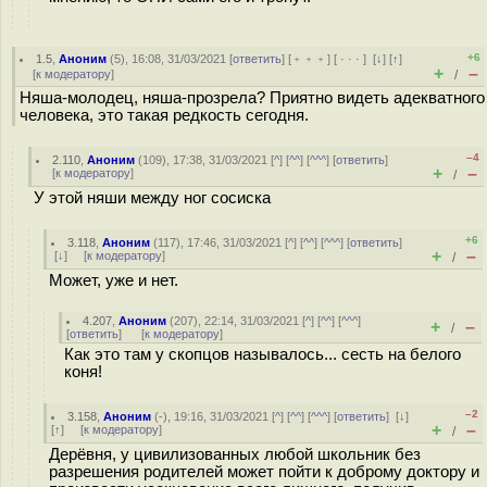
+6
1.5
,
Аноним
(
5
), 16:08, 31/03/2021 [
ответить
] [
﹢﹢﹢
] [
· · ·
]
[
↓
] [
↑
]
+
–
[
к модератору
]
/
Няша-молодец, няша-прозрела? Приятно видеть адекватного
человека, это такая редкость сегодня.
–4
2.110
,
Аноним
(
109
), 17:38, 31/03/2021 [
^
] [
^^
] [
^^^
] [
ответить
]
+
–
[
к модератору
]
/
У этой няши между ног сосиска
+6
3.118
,
Аноним
(
117
), 17:46, 31/03/2021 [
^
] [
^^
] [
^^^
] [
ответить
]
+
–
[
↓
] [
к модератору
]
/
Может, уже и нет.
4.207
,
Аноним
(
207
), 22:14, 31/03/2021 [
^
] [
^^
] [
^^^
]
+
–
/
[
ответить
]
[
к модератору
]
Как это там у скопцов называлось... сесть на белого
коня!
–2
3.158
,
Аноним
(
-
), 19:16, 31/03/2021 [
^
] [
^^
] [
^^^
] [
ответить
]
[
↓
]
+
–
[
↑
] [
к модератору
]
/
Дерёвня, у цивилизованных любой школьник без
разрешения родителей может пойти к доброму доктору и