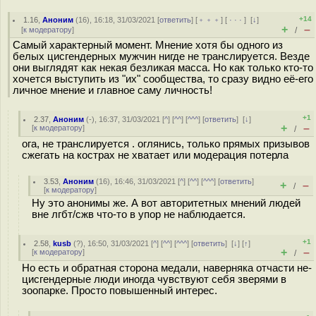
+14
1.16
,
Аноним
(
16
), 16:18, 31/03/2021 [
ответить
] [
﹢﹢﹢
] [
· · ·
]
[
↓
]
+
–
[
к модератору
]
/
Самый характерный момент. Мнение хотя бы одного из
белых цисгендерных мужчин нигде не транслируется. Везде
они выглядят как некая безликая масса. Но как только кто-то
хочется выступить из "их" сообщества, то сразу видно её-его
личное мнение и главное саму личность!
+1
2.37
,
Аноним
(
-
), 16:37, 31/03/2021 [
^
] [
^^
] [
^^^
] [
ответить
]
[
↓
]
+
–
[
к модератору
]
/
ога, не транслируется . оглянись, только прямых призывов
сжегать на кострах не хватает или модерация потерла
3.53
,
Аноним
(
16
), 16:46, 31/03/2021 [
^
] [
^^
] [
^^^
] [
ответить
]
+
–
/
[
к модератору
]
Ну это анонимы же. А вот авторитетных мнений людей
вне лгбт/сжв что-то в упор не наблюдается.
+1
2.58
,
kusb
(
?
), 16:50, 31/03/2021 [
^
] [
^^
] [
^^^
] [
ответить
]
[
↓
] [
↑
]
+
–
[
к модератору
]
/
Но есть и обратная сторона медали, наверняка отчасти не-
цисгендерные люди иногда чувствуют себя зверями в
зоопарке. Просто повышенный интерес.