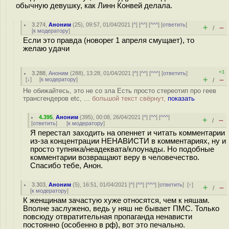
обычную девушку, как Линн Конвей делала.
3.274
,
Аноним
(
25
), 09:57, 01/04/2021 [
^
] [
^^
] [
^^^
] [
ответить
]
+
–
/
[
к модератору
]
Если это правда (новорег 1 апреля смущает), то
желаю удачи
+1
3.288
,
Аноним
(
288
), 13:28, 01/04/2021 [
^
] [
^^
] [
^^^
] [
ответить
]
+
–
[
↓
] [
к модератору
]
/
Не обижайтесь, это не со зла Есть просто стереотип про геев
трансгендеров etc, ...
большой текст свёрнут,
показать
4.395
,
Аноним
(
395
), 00:08, 26/04/2021 [
^
] [
^^
] [
^^^
]
+
–
/
[
ответить
]
[
к модератору
]
Я перестал заходить на опеннет и читать комментарии
из-за концентрации НЕНАВИСТИ в комментариях, ну и
просто тупняка/неадеквата/клоунады. Но подобные
комментарии возвращают веру в человечество.
Спасибо тебе, Анон.
3.303
,
Аноним
(
5
), 16:51, 01/04/2021 [
^
] [
^^
] [
^^^
] [
ответить
]
[
↑
]
+
–
/
[
к модератору
]
К женщинам зачастую хуже относятся, чем к няшам.
Вполне заслужено, ведь у няш не бывает ПМС. Только
повсюду отвратительная пропаганда ненависти
постоянно (особенно в рф), вот это печально.