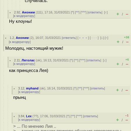
случилась.
2.92
,
Аноним
(
111
), 17:16, 31/03/2021 [
^
] [
^^
] [
^^^
] [
ответить
]
[
↑
]
+
–
/
[
к модератору
]
Ну клоуны!
+38
1.2
,
Аноним
(
2
), 16:07, 31/03/2021 [
ответить
] [
﹢﹢﹢
] [
· · ·
]
[
↓
] [
↑
]
+
–
[
к модератору
]
/
Молодец, настоящий мужик!
+6
2.11
,
Леголас
(
ok
), 16:13, 31/03/2021 [
^
] [
^^
] [
^^^
] [
ответить
]
[
↓
]
+
–
[
к модератору
]
/
как принцесса Лея)
3.12
,
myhand
(
ok
), 16:14, 31/03/2021 [
^
] [
^^
] [
^^^
] [
ответить
]
+
–
/
[
к модератору
]
прынц
–1
3.84
,
Lex
(
??
), 17:06, 31/03/2021 [
^
] [
^^
] [
^^^
] [
ответить
]
+
–
[
к модератору
]
/
> ... По мнению Лия ..