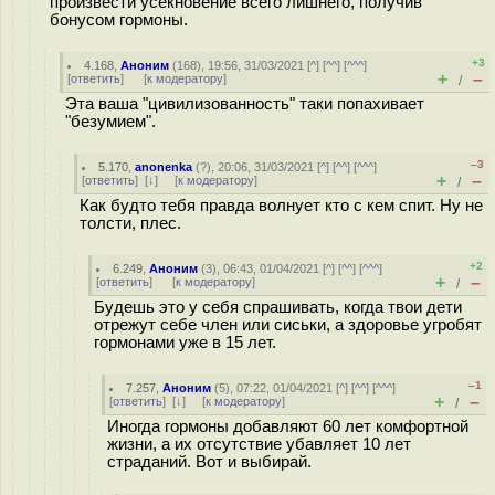
произвести усекновение всего лишнего, получив
бонусом гормоны.
+3
4.168
,
Аноним
(
168
), 19:56, 31/03/2021 [
^
] [
^^
] [
^^^
]
+
–
[
ответить
]
[
к модератору
]
/
Эта ваша "цивилизованность" таки попахивает
"безумием".
–3
5.170
,
anonenka
(
?
), 20:06, 31/03/2021 [
^
] [
^^
] [
^^^
]
+
–
[
ответить
]
[
↓
] [
к модератору
]
/
Как будто тебя правда волнует кто с кем спит. Ну не
толсти, плес.
+2
6.249
,
Аноним
(
3
), 06:43, 01/04/2021 [
^
] [
^^
] [
^^^
]
+
–
[
ответить
]
[
к модератору
]
/
Будешь это у себя спрашивать, когда твои дети
отрежут себе член или сиськи, а здоровье угробят
гормонами уже в 15 лет.
–1
7.257
,
Аноним
(
5
), 07:22, 01/04/2021 [
^
] [
^^
] [
^^^
]
+
–
[
ответить
]
[
↓
] [
к модератору
]
/
Иногда гормоны добавляют 60 лет комфортной
жизни, а их отсутствие убавляет 10 лет
страданий. Вот и выбирай.