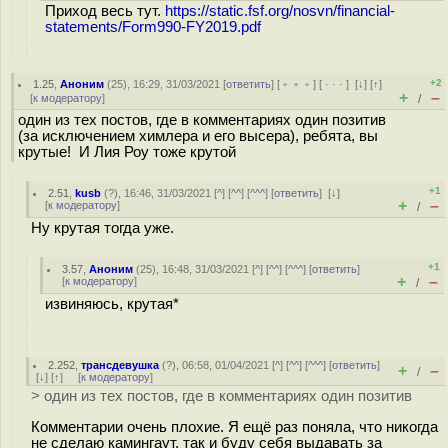
Приход весь тут.
https://static.fsf.org/nosvn/financial-
statements/Form990-FY2019.pdf
+2
1.25
,
Аноним
(
25
), 16:29, 31/03/2021 [
ответить
] [
﹢﹢﹢
] [
· · ·
]
[
↓
] [
↑
]
+
–
[
к модератору
]
/
один из тех постов, где в комментариях один позитив
(за исключением химлера и его высера), ребята, вы
крутые! И Лия Роу тоже крутой
+1
2.51
,
kusb
(
?
), 16:46, 31/03/2021 [
^
] [
^^
] [
^^^
] [
ответить
]
[
↓
]
+
–
[
к модератору
]
/
Ну крутая тогда уже.
+1
3.57
,
Аноним
(
25
), 16:48, 31/03/2021 [
^
] [
^^
] [
^^^
] [
ответить
]
+
–
[
к модератору
]
/
извиняюсь, крутая*
2.252
,
трансдевушка
(
?
), 06:58, 01/04/2021 [
^
] [
^^
] [
^^^
] [
ответить
]
+
–
/
[
↓
] [
↑
] [
к модератору
]
> один из тех постов, где в комментариях один позитив
Комментарии очень плохие. Я ещё раз поняла, что никогда
не сделаю камингаут, так и буду себя выдавать за