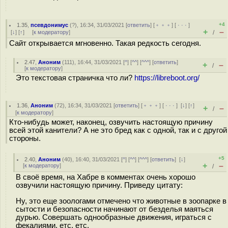
+4
1.35
,
псевдонимус
(
?
), 16:34, 31/03/2021 [
ответить
] [
﹢﹢﹢
] [
· · ·
]
+
–
[
↓
] [
↑
] [
к модератору
]
/
Сайт открывается мгновенно. Такая редкость сегодня.
2.47
,
Аноним
(
111
), 16:44, 31/03/2021 [
^
] [
^^
] [
^^^
] [
ответить
]
+
–
/
[
к модератору
]
Это текстовая страничка что ли?
https://libreboot.org/
1.36
,
Аноним
(
72
), 16:34, 31/03/2021 [
ответить
] [
﹢﹢﹢
] [
· · ·
]
[
↓
] [
↑
]
+
–
/
[
к модератору
]
Кто-нибудь может, наконец, озвучить настоящую причину
всей этой канители? А не это бред как с одной, так и с другой
стороны.
+5
2.40
,
Аноним
(
40
), 16:40, 31/03/2021 [
^
] [
^^
] [
^^^
] [
ответить
]
[
↓
]
+
–
[
к модератору
]
/
В своё время, на Хабре в комментах очень хорошо
озвучили настоящую причину. Приведу цитату:
Ну, это еще зоологами отмечено что животные в зоопарке в
сытости и безопасности начинают от безделья маяться
дурью. Совершать однообразные движения, играться с
фекалиями, етс, етс.