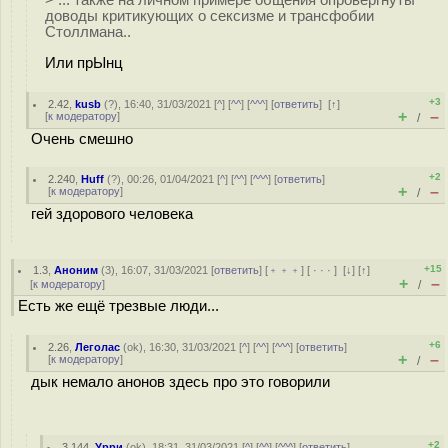
> ... также на личном примере общения опровергнуты
доводы критикующих о сексизме и трансфобии
Столлмана..
Или прЫнц
+3
2.42
,
kusb
(
?
), 16:40, 31/03/2021 [
^
] [
^^
] [
^^^
] [
ответить
]
[
↑
]
+
–
[
к модератору
]
/
Очень смешно
+2
2.240
,
Huff
(
?
), 00:26, 01/04/2021 [
^
] [
^^
] [
^^^
] [
ответить
]
+
–
[
к модератору
]
/
гей здорового человека
+15
1.3
,
Аноним
(
3
), 16:07, 31/03/2021 [
ответить
] [
﹢﹢﹢
] [
· · ·
]
[
↓
] [
↑
]
+
–
[
к модератору
]
/
Есть же ещё трезвые люди...
+6
2.26
,
Леголас
(
ok
), 16:30, 31/03/2021 [
^
] [
^^
] [
^^^
] [
ответить
]
+
–
[
к модератору
]
/
дык немало анонов здесь про это говорили
+2
3.144
,
Урри
(
ok
), 18:31, 31/03/2021 [
^
] [
^^
] [
^^^
] [
ответить
]