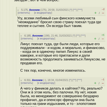
звездой", вот в чем вопрос.
–2
5.175
,
Аноним
(
175
), 20:58, 31/03/2021 [
^
] [
^^
] [
^^^
]
+
–
[
ответить
]
[
к модератору
]
/
Угу, всеми любимый сын финского коммуниста
"неожиданно" бросил свою страну поехал туда где
теплее и сытнее. Он всегда был таким.
+5
6.185
,
Аноним
(
198
), 21:46, 31/03/2021 [
^
] [
^^
] [
^^^
]
+
–
[
ответить
]
[
к модератору
]
/
Линус поехал туда, где были люди, которые его
поддерживали - и кодом, и морально, и финансово,
- когда он в одиночку пилил Линукс в своей
каморке, и которые его пригласили и дали
возможность продолжать заниматься Линуксом, не
продавая его.
С тех пор, конечно, многое изменилось.
–1
6.311
,
Аноним
(
-
), 18:34, 01/04/2021 [
^
] [
^^
] [
^^^
]
+
–
[
ответить
]
[
к модератору
]
/
А чего у фиников делать в хайтеке? Ну, реально?
Они ж в этом ноль, без палочки. Ну нет, нокия
была, но менеджмент ее совершенно бездарно
профачил, да и опенсорс-френдли она была
только на грани издыхания, и то - элопотомия