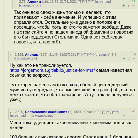
+1
3.73
,
Аноним
(
16
), 16:58, 31/03/2021 [
^
] [
^^
] [
^^^
] [
ответить
]
+
–
[
к модератору
]
/
Так они всю свою жизнь только и делают, что
привлекают к себе внимание. И успешно с этим
справляются. Остальные уже давно в положении
просящих, чтобы хоть их кто-то заметил вообще. Даже
на этом сайте я не нашёл ни одной фамилии в новостях,
кто бы поддержал Столлмана. Одна вот сабжевая
новость, и та про лгбт.
+3
2.188
,
Аноним
(
198
), 21:49, 31/03/2021 [
^
] [
^^
] [
^^^
] [
ответить
]
[
↑
]
+
–
[
к модератору
]
/
Ну как это не транслируется,
https://jorgemorais.gitlab.io/justice-for-rms/
самая известная
ссылка по вопросу.
Тут скорее важен сам факт: когда белый цисгендерный
мужчина утверждает, что рмс никакой не трансфоб, всегда
легко сказать, что оба трансфобы. А тут так не получится
уже :)
–1
2.320
,
Составление сообщения
(
?
), 05:02, 02/04/2021 [
^
] [
^^
] [
^^^
]
+
–
[
ответить
]
[
к модератору
]
/
Меня тоже удивляет такое внимание к мнениям больных
людей.
100 больных высказалось против Столлмана, 1 больная -