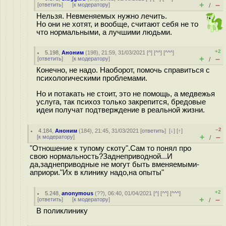
+
–
[
ответить
]
[
к модератору
]
/
Нельзя. Невменяемых нужно лечить.
Но они не хотят, и вообще, считают себя не то
что нормальными, а лучшими людьми.
+2
5.198
,
Аноним
(
198
), 21:59, 31/03/2021 [
^
] [
^^
] [
^^^
]
+
–
[
ответить
]
[
к модератору
]
/
Конечно, не надо. Наоборот, помочь справиться с
психологическими проблемами.
Но и потакать не стоит, это не помощь, а медвежья
услуга, так психоз только закрепится, бредовые
идеи получат подтверждение в реальной жизни.
–2
4.184
,
Аноним
(
184
), 21:45, 31/03/2021 [
ответить
]
[
↓
] [
↑
]
+
–
[
к модератору
]
/
"Отношение к тупому скоту".Сам то понял про
свою нормальность?Заднеприводной...И
да,заднеприводные не могут быть вменяемыми-
априори."Их в клинику надо,на опыты"
+2
5.248
,
anonymous
(
??
), 06:40, 01/04/2021 [
^
] [
^^
] [
^^^
]
+
–
[
ответить
]
[
к модератору
]
/
В поликлинику