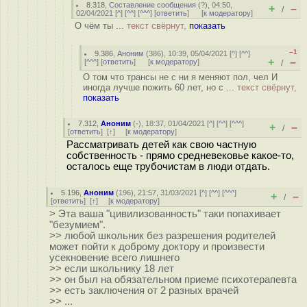
8.318
,
Составление сообщения
(
?
), 04:50,
+
–
/
02/04/2021 [
^
] [
^^
] [
^^^
] [
ответить
]
[
к модератору
]
О чём ты ...
текст свёрнут,
показать
–1
9.386
,
Аноним
(
386
), 10:39, 05/04/2021 [
^
] [
^^
]
+
–
[
^^^
] [
ответить
]
[
к модератору
]
/
О том что трансы не с ни я меняют пол, чел И
иногда лучше пожить 60 лет, но с ...
текст свёрнут,
показать
7.312
,
Аноним
(
-
), 18:37, 01/04/2021 [
^
] [
^^
] [
^^^
]
+
–
/
[
ответить
]
[
↑
] [
к модератору
]
Рассматривать детей как свою частную
собственность - прямо средневековье какое-то,
осталось еще трубочистам в люди отдать.
5.196
,
Аноним
(
196
), 21:57, 31/03/2021 [
^
] [
^^
] [
^^^
]
+
–
/
[
ответить
]
[
↑
] [
к модератору
]
> Эта ваша "цивилизованность" таки попахивает
"безумием".
>> любой школьник без разрешения родителей
может пойти к доброму доктору и произвести
усекновение всего лишнего
>> если школьнику 18 лет
>> он был на обязательном приеме психотерапевта
>> есть заключения от 2 разных врачей
>> ...