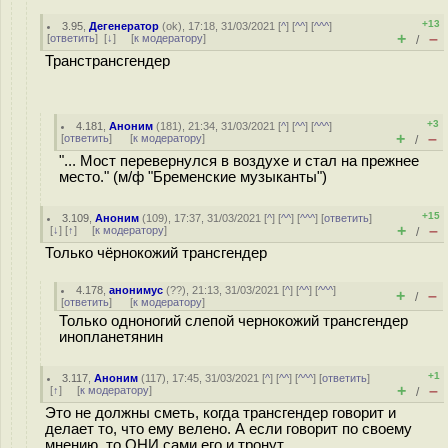
+13
3.95
,
Дегенератор
(
ok
), 17:18, 31/03/2021 [
^
] [
^^
] [
^^^
]
+
–
[
ответить
]
[
↓
] [
к модератору
]
/
Транстрансгендер
+3
4.181
,
Аноним
(
181
), 21:34, 31/03/2021 [
^
] [
^^
] [
^^^
]
+
–
[
ответить
]
[
к модератору
]
/
"... Мост перевернулся в воздухе и стал на прежнее
место." (м/ф "Бременские музыканты")
+15
3.109
,
Аноним
(
109
), 17:37, 31/03/2021 [
^
] [
^^
] [
^^^
] [
ответить
]
+
–
[
↓
] [
↑
] [
к модератору
]
/
Только чёрнокожий трансгендер
4.178
,
анонимус
(
??
), 21:13, 31/03/2021 [
^
] [
^^
] [
^^^
]
+
–
/
[
ответить
]
[
к модератору
]
Только одноногий слепой чернокожий трансгендер
инопланетянин
+1
3.117
,
Аноним
(
117
), 17:45, 31/03/2021 [
^
] [
^^
] [
^^^
] [
ответить
]
+
–
[
↑
] [
к модератору
]
/
Это не должны сметь, когда трансгендер говорит и
делает то, что ему велено. А если говорит по своему
мнению, то ОНИ сами его и тронут.