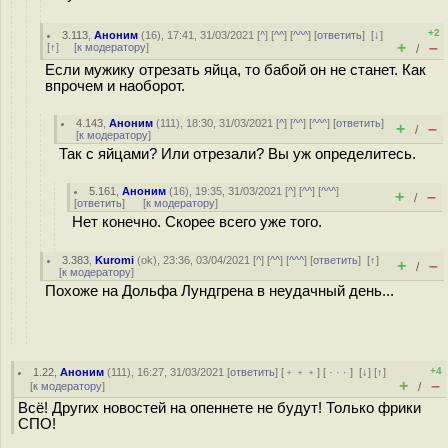
+2
3.113
,
Аноним
(
16
), 17:41, 31/03/2021 [
^
] [
^^
] [
^^^
] [
ответить
]
[
↓
]
+
–
[
↑
] [
к модератору
]
/
Если мужику отрезать яйца, то бабой он не станет. Как
впрочем и наоборот.
4.143
,
Аноним
(
111
), 18:30, 31/03/2021 [
^
] [
^^
] [
^^^
] [
ответить
]
+
–
/
[
к модератору
]
Так с яйцами? Или отрезали? Вы уж определитесь.
5.161
,
Аноним
(
16
), 19:35, 31/03/2021 [
^
] [
^^
] [
^^^
]
+
–
/
[
ответить
]
[
к модератору
]
Нет конечно. Скорее всего уже того.
3.383
,
Kuromi
(
ok
), 23:36, 03/04/2021 [
^
] [
^^
] [
^^^
] [
ответить
]
[
↑
]
+
–
/
[
к модератору
]
Похоже на Дольфа Лундгрена в неудачный день...
+4
1.22
,
Аноним
(
111
), 16:27, 31/03/2021 [
ответить
] [
﹢﹢﹢
] [
· · ·
]
[
↓
] [
↑
]
+
–
[
к модератору
]
/
Всё! Других новостей на опеннете не будут! Только фрики
СПО!