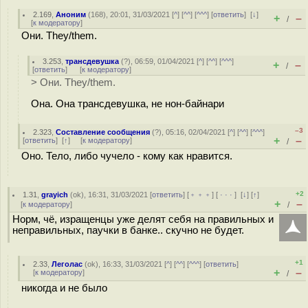
2.169
,
Аноним
(
168
), 20:01, 31/03/2021 [
^
] [
^^
] [
^^^
] [
ответить
]
[
↓
]
+
–
/
[
к модератору
]
Они. They/them.
3.253
,
трансдевушка
(
?
), 06:59, 01/04/2021 [
^
] [
^^
] [
^^^
]
+
–
/
[
ответить
]
[
к модератору
]
> Они. They/them.
Она. Она трансдевушка, не нон-байнари
–3
2.323
,
Составление сообщения
(
?
), 05:16, 02/04/2021 [
^
] [
^^
] [
^^^
]
+
–
[
ответить
]
[
↑
] [
к модератору
]
/
Оно. Тело, либо чучело - кому как нравится.
+2
1.31
,
grayich
(
ok
), 16:31, 31/03/2021 [
ответить
] [
﹢﹢﹢
] [
· · ·
]
[
↓
] [
↑
]
+
–
[
к модератору
]
/
Норм, чё, изращенцы уже делят себя на правильных и
неправильных, паучки в банке.. скучно не будет.
+1
2.33
,
Леголас
(
ok
), 16:33, 31/03/2021 [
^
] [
^^
] [
^^^
] [
ответить
]
+
–
[
к модератору
]
/
никогда и не было