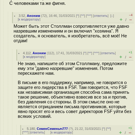
С человеками та же фигня.
–4
3.52
,
Аноним
(
72
), 16:46, 31/03/2021 [
^
] [
^^
] [
^^^
] [
ответить
]
[
↓
]
+
–
[
к модератору
]
/
Может быть этот Столлман сопротивляется уже давно
назревшим изменениям и он включил "хозяина". Я
создатель, я основатель, я изобретатель, всё моё! Не
отдам!
+1
4.112
,
Аноним
(
112
), 17:41, 31/03/2021 [
^
] [
^^
] [
^^^
] [
ответить
]
+
–
[
к модератору
]
/
Не знаю, напишите об этом Столлману, предложите
ему эти "давно назревшие" изменения. Потом
перескажете нам.
В письме в его поддержку, например, не говорится о
защите его лидерства в FSF. Там говорится, что FSF
как независимая организация способна сама принять
такое решение, объективно взвесив все за и против,
без давления со стороны. В этом смысле оно не
является отрицанием письма противников, которые
явно просят его и весь совет директоров FSF уйти без
всяких условий.
+1
5.180
,
СеменСеменыч777
(
?
), 21:22, 31/03/2021 [
^
] [
^^
]
+
–
[
^^^
] [
ответить
]
[
к модератору
]
/