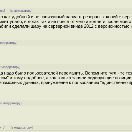
ить
]
[
к модератору
]
л как удобный и не навязчивый вариант резервных копий с вер
нт упало, в логах так и не понял от чего и коллеги после моего
забили сделали шару на серверной винде 2012 с версионностью 
модератору
]
к модератору
]
да надо было пользователей переманить. Вспомните гугл - те то
ом" и тому подобное, а как только заняли лидирующие позиции,
х возможных данных, принуждение к пользованию "единственно 
[
к модератору
]
ить
]
[
к модератору
]