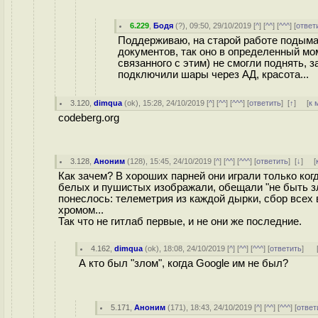
6.229
,
Бодя
(
?
), 09:50, 29/10/2019 [
^
] [
^^
] [
^^^
] [
ответ
Поддерживаю, на старой работе подыма
документов, так оно в определенный моме
связанного с этим) не смогли поднять, 
подключили шары через АД, красота...
3.120
,
dimqua
(
ok
), 15:28, 24/10/2019 [
^
] [
^^
] [
^^^
] [
ответить
]
[
↑
] [
к 
codeberg.org
3.128
,
Аноним
(
128
), 15:45, 24/10/2019 [
^
] [
^^
] [
^^^
] [
ответить
]
[
↓
] [
Как зачем? В хороших парней они играли только ког
белых и пушистых изображали, обещали "не быть зл
понеслось: телеметрия из каждой дырки, сбор все
хромом...
Так что не гитлаб первые, и не они же последние.
4.162
,
dimqua
(
ok
), 18:08, 24/10/2019 [
^
] [
^^
] [
^^^
] [
ответить
]
А кто был "злом", когда Google им не был?
5.171
,
Аноним
(
171
), 18:43, 24/10/2019 [
^
] [
^^
] [
^^^
] [
ответ