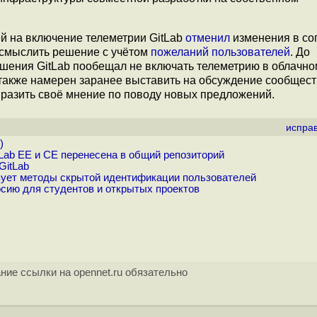
й на включение телеметрии GitLab
отменил
изменения в со
осмыслить решение с учётом
пожеланий пользователей
. До
шения GitLab пообещал не включать телеметрию в облачно
b также намерен заранее выставить на обсуждение сообщес
разить своё мнение по поводу новых предложений.
испра
)
Lab EE и CE перенесена в общий репозиторий
GitLab
зует методы скрытой идентификации пользователей
сию для студентов и открытых проектов
ние ссылки на opennet.ru обязательно