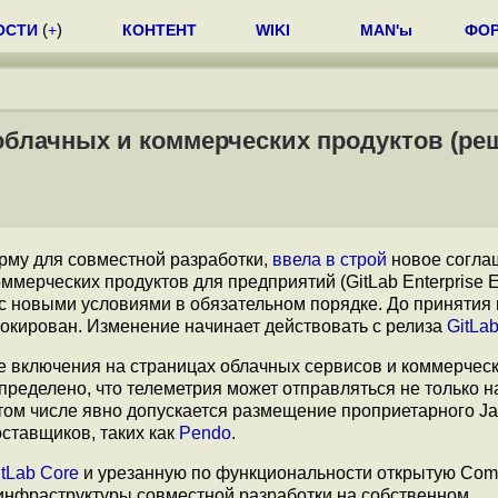
ОСТИ
(
+
)
КОНТЕНТ
WIKI
MAN'ы
ФО
 облачных и коммерческих продуктов (ре
му для совместной разработки,
ввела в строй
новое согла
мерческих продуктов для предприятий (GitLab Enterprise Ed
 с новыми условиями в обязательном порядке. До принятия
блокирован. Изменение начинает действовать с релиза
GitLab
 включения на страницах облачных сервисов и коммерчес
определено, что телеметрия может отправляться не только 
 том числе явно допускается размещение проприетарного Jav
оставщиков, таких как
Pendo
.
itLab Core
и урезанную по функциональности открытую Com
инфраструктуры совместной разработки на собственном