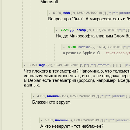
Microsoft
6.226
,
thhh
(
?
), 13:59, 25/10/2019 [
^
] [
^^
] [
^^^
] [
ответи
Вопрос про "был". А микрософт есть и б
7.228
,
Динозавр
(
?
), 11:07, 27/10/2019 [
^
] [
^^
] [
Ну, до Микрософта главным Злом бы
8.230
,
InuYasha
(
?
), 16:04, 30/10/2019 [
^
] [
^
а разве не Apple o_O ...
текст свёрну
3.150
,
sage
(
??
), 16:49, 24/10/2019 [
^
] [
^^
] [
^^^
] [
ответить
]
[
↓
] [
↑
] [
к 
Что плохого в телеметрии? Напоминаю, что телемет
используемых компонентах, и т.п, а не продажа пе
В Debian есть телеметрия (popcon), например. Все
данных.
4.151
,
Аноним
(
151
), 16:59, 24/10/2019 [
^
] [
^^
] [
^^^
] [
ответить
]
[
Блажен кто верует.
5.152
,
Аноним
(
-
), 17:03, 24/10/2019 [
^
] [
^^
] [
^^^
] [
ответит
А кто неверует - тот неблажен?