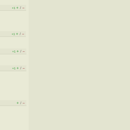
+
–
/
+1
+
–
/
+1
+
–
/
+1
+
–
/
+1
+
–
/