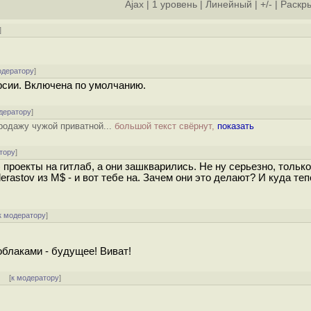
Ajax
|
1 уровень
|
Линейный
|
+/-
|
Раскры
]
одератору
]
ерсии. Включена по умолчанию.
дератору
]
продажу чужой приватной...
большой текст свёрнут,
показать
тору
]
) проекты на гитлаб, а они зaшквaрились. Не ну серьезно, только
rastov из M$ - и вот тебе на. Зачем они это делают? И куда те
к модератору
]
облаками - будущее! Виват!
] [
к модератору
]