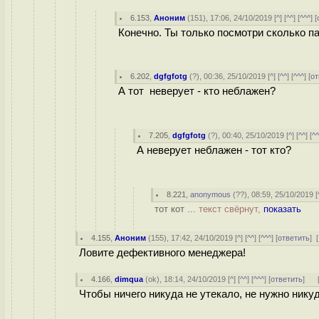
6.153
,
Аноним
(
151
), 17:06, 24/10/2019 [
^
] [
^^
] [
^^^
] [
Конечно. Ты только посмотри сколько па
6.202
,
dgfgfotg
(
?
), 00:36, 25/10/2019 [
^
] [
^^
] [
^^^
] [
от
А тот неверует - кто неблажен?
7.205
,
dgfgfotg
(
?
), 00:40, 25/10/2019 [
^
] [
^^
] [
^
А неверует неблажен - тот кто?
8.221
,
anonymous
(
??
), 08:59, 25/10/2019 [
тот кот ...
текст свёрнут,
показать
4.155
,
Аноним
(
155
), 17:42, 24/10/2019 [
^
] [
^^
] [
^^^
] [
ответить
]
[
Ловите дефективного менеджера!
4.166
,
dimqua
(
ok
), 18:14, 24/10/2019 [
^
] [
^^
] [
^^^
] [
ответить
]
Чтобы ничего никуда не утекало, не нужно никуд