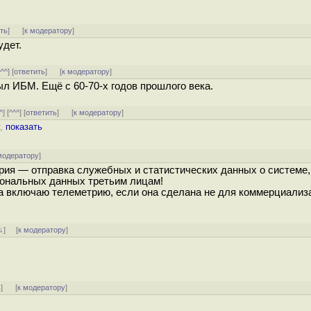
ть
]
[
к модератору
]
удет.
^^^
] [
ответить
]
[
к модератору
]
л ИБМ. Ещё с 60-70-х годов прошлого века.
^
] [
^^^
] [
ответить
]
[
к модератору
]
т,
показать
модератору
]
рия — отправка служебных и статистических данных о системе,
рсональных данных третьим лицам!
гда включаю телеметрию, если она сделана не для коммерциализ
↓
] [
к модератору
]
ь
]
[
к модератору
]