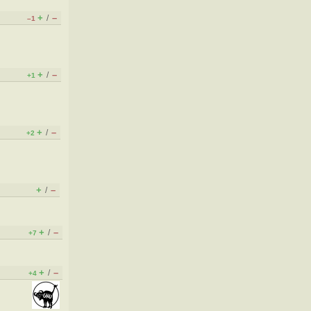
+
–
/
–1
+
–
/
+1
+
–
/
+2
+
–
/
+
–
/
+7
+
–
/
+4