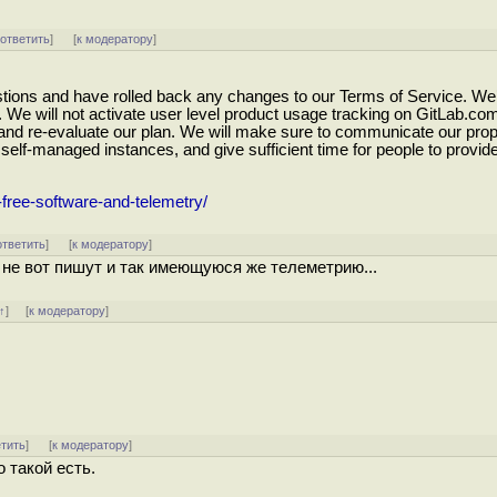
[
ответить
]
[
к модератору
]
ons and have rolled back any changes to our Terms of Service. We’
 We will not activate user level product usage tracking on GitLab.co
and re-evaluate our plan. We will make sure to communicate our pro
self-managed instances, and give sufficient time for people to provi
-free-software-and-telemetry/
ответить
]
[
к модератору
]
 не вот пишут и так имеющуюся же телеметрию...
↑
] [
к модератору
]
етить
]
[
к модератору
]
о такой есть.