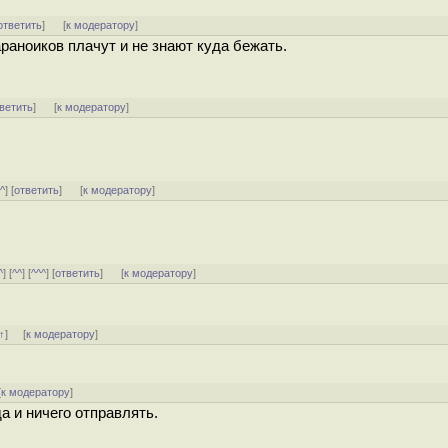
ответить
]
[
к модератору
]
раноиков плачут и не знают куда бежать.
ветить
]
[
к модератору
]
^^
] [
ответить
]
[
к модератору
]
^
] [
^^
] [
^^^
] [
ответить
]
[
к модератору
]
↑
] [
к модератору
]
[
к модератору
]
а и ничего отправлять.