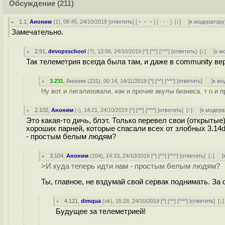
Обсуждение
(211)
1.1
,
Аноним
(
1
), 08:45, 24/10/2019 [
ответить
] [
﹢﹢﹢
] [
· · ·
]
[
↓
] [
к модератору
Замечательно.
2.91
,
devopsschool
(
?
), 12:56, 24/10/2019 [
^
] [
^^
] [
^^^
] [
ответить
]
[
↓
] [
к м
Так телеметрия всегда была там, и даже в community в
3.231
,
Аноним
(
231
), 00:14, 14/11/2019 [
^
] [
^^
] [
^^^
] [
ответить
]
[
к мо
Ну вот и легализовали, как и прочие акулы бизнеса, т о и 
2.102
,
Аноним
(
-
), 14:21, 24/10/2019 [
^
] [
^^
] [
^^^
] [
ответить
]
[
↑
] [
к модера
Это какая-то дичь, блэт. Только перевел свои (открытые
хороших парней, которые спасали всех от злобных 3.14de
- простым белым людям?
3.104
,
Аноним
(
104
), 14:33, 24/10/2019 [
^
] [
^^
] [
^^^
] [
ответить
]
[
↓
] [
>И куда теперь идти нам - простым белым людям?
Ты, главное, не вздумай свой сервак поднимать. За 
4.121
,
dimqua
(
ok
), 15:28, 24/10/2019 [
^
] [
^^
] [
^^^
] [
ответить
]
[
↓
Будущее за телеметрией!