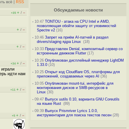
ть всё
|
RSS
Обсуждаемые новости
+
–
/
+35
-
10:47
TONTOU - атака на CPU Intel и AMD,
позволяющая обойти защиту от уязвимостей
+
–
/
Spectre v2
(16)
-
10:46
Запрет на приём AI-патчей в раздел
drivers/staging ядра Linux
(18)
+
–
/
-
10:33
Представлен Denial, композитный сервер со
встроенным движком Flutter
(17)
-
10:26
Опубликован дисплейный менеджер LightDM
+
–
/
+34
1.33.0
(10)
 играли
-
10:25
Открыт код Cloudflare OS, платформы для
перь идти нам
приложений, создаваемых через AI
(36)
-
10:05
Опубликован mount-tui, интерфейс для
монтирования дисков и SMB-ресурсов в
+
–
/
+11
Linux
(30)
-
09:47
Выпуск uutils 0.10, варианта GNU Coreutils
на языке Rust
(89)
-
09:39
Выпуск Prismriver Lyrics 1.0.0,
инструментария для поиска текстов песен
(28)
+
–
/
+5