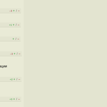
+
–
/
–3
+
–
/
+1
+
–
/
+
–
/
–3
ации
+
–
/
+2
+
–
/
+3