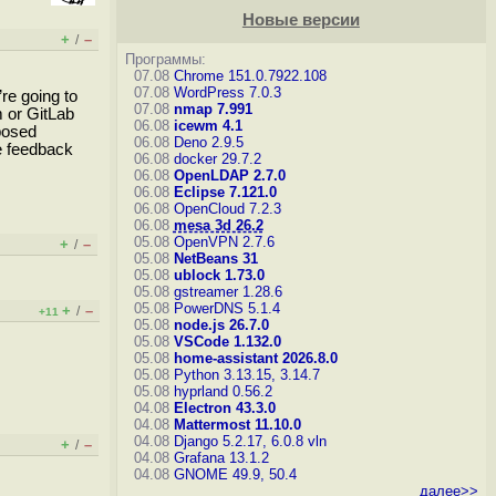
Новые версии
+
–
/
Программы:
07.08
Chrome 151.0.7922.108
07.08
WordPress 7.0.3
re going to
07.08
nmap 7.991
m or GitLab
06.08
icewm 4.1
posed
06.08
Deno 2.9.5
de feedback
06.08
docker 29.7.2
06.08
OpenLDAP 2.7.0
06.08
Eclipse 7.121.0
06.08
OpenCloud 7.2.3
06.08
mesa 3d 26.2
05.08
OpenVPN 2.7.6
+
–
/
05.08
NetBeans 31
05.08
ublock 1.73.0
05.08
gstreamer 1.28.6
05.08
PowerDNS 5.1.4
+
–
/
+11
05.08
node.js 26.7.0
05.08
VSCode 1.132.0
05.08
home-assistant 2026.8.0
05.08
Python 3.13.15, 3.14.7
05.08
hyprland 0.56.2
04.08
Electron 43.3.0
04.08
Mattermost 11.10.0
04.08
Django 5.2.17, 6.0.8
vln
+
–
/
04.08
Grafana 13.1.2
04.08
GNOME 49.9, 50.4
далее>>