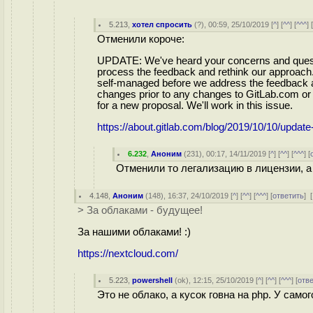
5.213
,
хотел спросить
(
?
), 00:59, 25/10/2019 [
^
] [
^^
] [
^^^
] 
Отменили короче:
UPDATE: We've heard your concerns and questi
process the feedback and rethink our approach.
self-managed before we address the feedback 
changes prior to any changes to GitLab.com or 
for a new proposal. We'll work in this issue.
https://about.gitlab.com/blog/2019/10/10/update
6.232
,
Аноним
(
231
), 00:17, 14/11/2019 [
^
] [
^^
] [
^^^
] [
Отменили то легализацию в лицензии, а
4.148
,
Аноним
(
148
), 16:37, 24/10/2019 [
^
] [
^^
] [
^^^
] [
ответить
]
[
> За облаками - будущее!
За нашими облаками! :)
https://nextcloud.com/
5.223
,
powershell
(
ok
), 12:15, 25/10/2019 [
^
] [
^^
] [
^^^
] [
отв
Это не облако, а кусок говна на php. У самог