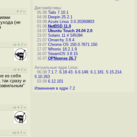
Дистрибутивы:
+
–
/
05.08
Tails 7.10.1
04.08
Deepin 25.2.1
сиями
03.08
Azure Linux 3.0.20260803
 ухода (не
01.08
NetBSD 11.0
и
24.07
Ubuntu Touch 24.04 2.0
23.07
Solaris 11.4 SRU94
21.07
Omarchy 3.8.4
+
–
19.07
Chrome OS 150.0.7871.150
/
+1
17.07
Whonix 18.2.1.9
16.07
SteamOS 3.8.15
16.07
OPNsense 26.7
Актуальные ядра Linux:
+
–
/
+7
06.08
7.1.7
,
6.18.43
,
6.6.149
,
6.1.181
,
5.15.214
,
же из себя
5.10.263
 так сразу и
03.08
6.12.101
правильным"
Изменения в ядре 7.2
+
–
/
+1
+
–
/
+2