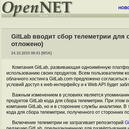
НОВ
GitLab вводит сбор телеметрии для
отложено)
24.10.2019 08:43 (MSK)
Компания GitLab, развивающая одноимённую платфор
использованию своих продуктов. Всем пользователям ком
облачного хостинга GitLab.com предложено согласиться
условий доступ к web-интерфейсу и к Web API будет за
Важным изменением в условиях является упоминание
продуктов GitLab кода для сбора телеметрии. При этом 
компании GitLab, но и в сторонние службы аналитики. В
кода для сбора телеметрии, полученного от сторонних п
Включение телеметрии не затрагивает репозиторий
G
редакцию GitLab, предназначенную для развёртывания 