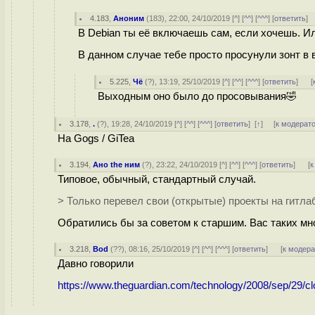
4.183
,
Аноним
(
183
), 22:00, 24/10/2019 [
^
] [
^^
] [
^^^
] [
ответить
]
В Debian ты её включаешь сам, если хочешь. И
В данном случае тебе просто просунули зонт в 
5.225
,
Чё
(
?
), 13:19, 25/10/2019 [
^
] [
^^
] [
^^^
] [
ответить
]
[
Выходным оно было до просовывания🤣
3.178
,
.
(
?
), 19:28, 24/10/2019 [
^
] [
^^
] [
^^^
] [
ответить
]
[
↑
] [
к модерат
На Gogs / GiTea
3.194
,
Ано the ним
(
?
), 23:22, 24/10/2019 [
^
] [
^^
] [
^^^
] [
ответить
]
[
к
Типовое, обычный, стандартный случай.
> Только перевел свои (открытые) проекты на гитла
Обратились бы за советом к старшим. Вас таких мн
3.218
,
Bod
(
??
), 08:16, 25/10/2019 [
^
] [
^^
] [
^^^
] [
ответить
]
[
к модер
Давно говорили
https://www.theguardian.com/technology/2008/sep/29/cl