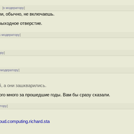
[
к модератору
]
ли, обычно, не включаешь.
выходное отверстие.
к модератору
]
ору
]
 модератору
]
б, а они зaшквaрились.
ого много за прошедшие годы. Вам бы сразу сказали.
атору
]
oud.computing.richard.sta