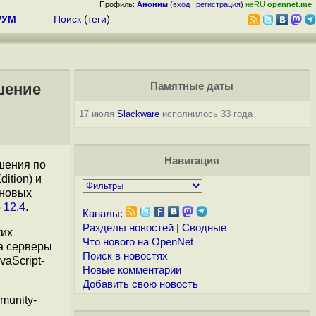
Профиль:
Аноним
(
вход
|
регистрация
)
неRU
opennet.me
РУМ
Поиск
(
теги
)
шение
Памятные даты
17 июля
Slackware
исполнилось 33 года
Навигация
шения по
ition) и
 новых
 12.4
.
Каналы:
Разделы новостей
|
Сводные
ких
Что нового на OpenNet
на серверы
Поиск в новостях
aScript-
Новые комментарии
Добавить свою новость
munity-