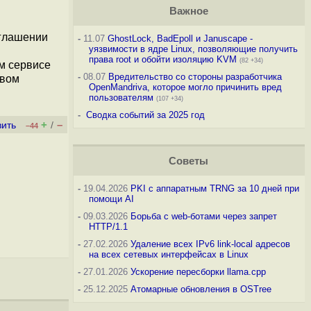
Важное
глашении
-
11.07
GhostLock, BadEpoll и Januscape -
уязвимости в ядре Linux, позволяющие получить
права root и обойти изоляцию KVM
(82 +34)
м сервисе
-
08.07
Вредительство со стороны разработчика
твом
OpenMandriva, которое могло причинить вред
пользователям
(107 +34)
-
Сводка событий за 2025 год
+
–
вить
/
–44
Советы
-
19.04.2026
PKI с аппаратным TRNG за 10 дней при
помощи AI
-
09.03.2026
Борьба с web-ботами через запрет
HTTP/1.1
-
27.02.2026
Удаление всех IPv6 link-local адресов
на всех сетевых интерфейсах в Linux
-
27.01.2026
Ускорение пересборки llama.cpp
-
25.12.2025
Атомарные обновления в OSTree