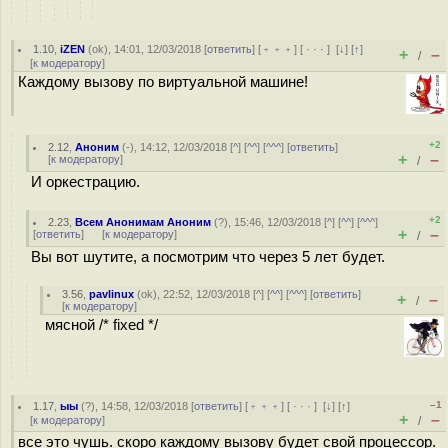
1.10
,
iZEN
(
ok
), 14:01, 12/03/2018 [
ответить
] [
﹢﹢﹢
] [
· · ·
]
[
↓
] [
↑
]
+
–
/
[
к модератору
]
Каждому вызову по виртуальной машине!
+2
2.12
,
Аноним
(
-
), 14:12, 12/03/2018 [
^
] [
^^
] [
^^^
] [
ответить
]
+
–
[
к модератору
]
/
И оркестрацию.
+2
2.23
,
Всем Анонимам Аноним
(
?
), 15:46, 12/03/2018 [
^
] [
^^
] [
^^^
]
+
–
[
ответить
]
[
к модератору
]
/
Вы вот шутите, а посмотрим что через 5 лет будет.
3.56
,
pavlinux
(
ok
), 22:52, 12/03/2018 [
^
] [
^^
] [
^^^
] [
ответить
]
+
–
/
[
к модератору
]
мясной /* fixed */
–1
1.17
,
ыы
(
?
), 14:58, 12/03/2018 [
ответить
] [
﹢﹢﹢
] [
· · ·
]
[
↓
] [
↑
]
+
–
[
к модератору
]
/
все это чушь. скоро каждому вызову будет свой процессор.