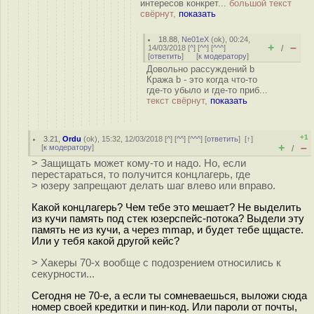
интересов конкрет...
большой текст
свёрнут,
показать
18.88
,
Ne01eX
(
ok
), 00:24,
+
–
14/03/2018 [
^
] [
^^
] [
^^^
]
/
[
ответить
]
[
к модератору
]
Довольно рассуждений b
Кража b - это когда что-то
где-то убыло и где-то приб...
текст свёрнут,
показать
+1
3.21
,
Ordu
(
ok
), 15:32, 12/03/2018 [
^
] [
^^
] [
^^^
] [
ответить
]
[
↑
]
+
–
[
к модератору
]
/
> Защищать может кому-то и надо. Но, если
перестараться, то получится концлагерь, где
> юзеру запрещают делать шаг влево или вправо.
Какой концлагерь? Чем тебе это мешает? Не выделить
из кучи память под стек юзерспейс-потока? Выдели эту
память не из кучи, а через mmap, и будет тебе щщасте.
Или у тебя какой другой кейс?
> Хакеры 70-х вообще с подозрением относились к
секурности...
Сегодня не 70-е, а если ты сомневаешься, выложи сюда
номер своей кредитки и пин-код. Или пароли от почты,