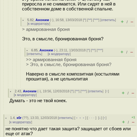
приросла и не снимается. Или сидят в ней в
собственном доме в собственной спальне.
5.82
,
Аноним
(
-
), 16:58, 13/03/2018 [
^
] [
^^
] [
^^^
] [
ответить
]
+
–
/
[
к модератору
]
> армированная броня
Это, в смысле, бронированная броня?
6.85
,
Аноним
(
-
), 23:11, 13/03/2018 [
^
] [
^^
] [
^^^
]
+
–
/
[
ответить
]
[
к модератору
]
>> армированная броня
> Это, в смысле, бронированная броня?
Наверно в смысле композитная (костылями
прошитая), а не цельнолитая
2.43
,
Аноним
(
-
), 19:56, 12/03/2018 [
^
] [
^^
] [
^^^
] [
ответить
]
[
↑
]
+
–
/
[
к модератору
]
Думать - это не твой конек.
+1
1.4
,
x0r
(
??
), 13:33, 12/03/2018 [
ответить
] [
﹢﹢﹢
] [
· · ·
]
[
↓
] [
↑
]
+
–
[
к модератору
]
/
не понятно что дает такая защита? защищает от сбоев или
еще от атак?