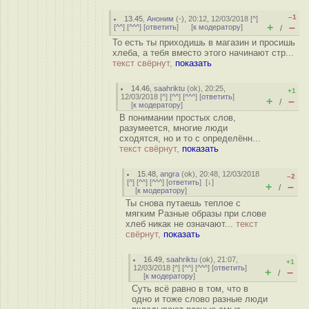
–1
13.45
,
Аноним
(
-
), 20:12, 12/03/2018 [
^
]
+
–
[
^^
] [
^^^
] [
ответить
]
[
к модератору
]
/
То есть ты приходишь в магазин и просишь
хлеба, а тебя вместо этого начинают стр...
текст свёрнут,
показать
14.46
,
saahriktu
(
ok
), 20:25,
+1
12/03/2018 [
^
] [
^^
] [
^^^
] [
ответить
]
+
–
/
[
к модератору
]
В понимании простых слов,
разумеется, многие люди
сходятся, но и то с определённ...
текст свёрнут,
показать
15.48
,
angra
(
ok
), 20:48, 12/03/2018
–2
[
^
] [
^^
] [
^^^
] [
ответить
]
[
↓
]
+
–
/
[
к модератору
]
Ты снова путаешь теплое с
мягким Разные образы при слове
хлеб никак не означают...
текст
свёрнут,
показать
16.49
,
saahriktu
(
ok
), 21:07,
+1
12/03/2018 [
^
] [
^^
] [
^^^
] [
ответить
]
+
–
/
[
к модератору
]
Суть всё равно в том, что в
одно и тоже слово разные люди