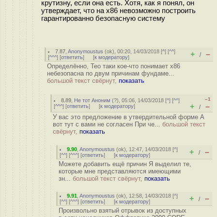
крутизну, если она есть. Хотя, как я понял, он
утверждает, что на x86 невозможно построить
гарантированно безопасную систему
7.87
,
Anonymoustus
(
ok
), 00:20, 14/03/2018 [
^
] [
^^
]
+
–
/
[
^^^
] [
ответить
]
[
к модератору
]
Определённо, Тео таки кое-что понимает x86
небезопасна по двум причинам фундаме...
большой текст свёрнут,
показать
–1
8.89
,
Не тот Аноним
(
?
), 05:06, 14/03/2018 [
^
] [
^^
]
+
–
[
^^^
] [
ответить
]
[
к модератору
]
/
У вас это предложение в утвердительной форме А
вот тут с вами не согласен При че...
большой текст
свёрнут,
показать
9.90
,
Anonymoustus
(
ok
), 12:47, 14/03/2018 [
^
]
+
–
/
[
^^
] [
^^^
] [
ответить
]
[
к модератору
]
Можете добавить ещё причин Я выделил те,
которые мне представляются имеющими
зн...
большой текст свёрнут,
показать
9.91
,
Anonymoustus
(
ok
), 12:58, 14/03/2018 [
^
]
+
–
/
[
^^
] [
^^^
] [
ответить
]
[
к модератору
]
Произвольно взятый отрывок из доступных