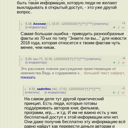
быть такая информация, которую люди не желают
выкладывать в открытый доступ, - это уже другой
вопрос.
+3
5.18
,
Аноним
(
-
), 15:07, 12/03/2018 [
^
] [
^^
] [
^^^
] [
ответить
]
+
–
[
к модератору
]
/
Самая большая ошибка - приводить разнообразные
факты из 70-ых по типу "Знаете ли вы..." для новости
2018 года, которая относится к твоим фактам чуть
менее, чем никак.
–5
5.20
,
ыы
(
?
), 15:30, 12/03/2018 [
^
] [
^^
] [
^^^
] [
ответить
]
+
–
[
к модератору
]
/
Это расхожее ложное рассуждение проистекающее от
невежества Ведь и содержимое к...
большой текст свёрнут,
показать
–1
6.31
,
saahriktu
(
ok
), 17:01, 12/03/2018 [
^
] [
^^
] [
^^^
]
+
–
[
ответить
]
[
к модератору
]
/
На самом деле тут другой практический
принцип. Есть люди, которые готовы
поддерживать авторов книг, фильмов,
программ, игр,... и т.д. И им не важно есть у них
бесплатный доступ к этой информации или нет.
Они даже получив бесплатно эту информацию всё
равно найдут как перевести деньги авторам и