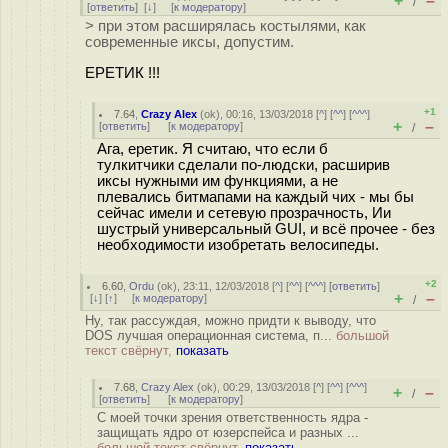
+
–
/
[
ответить
]
[
↓
] [
к модератору
]
> при этом расширялась костылями, как
современные иксы, допустим.
ЕРЕТИК !!!
+1
7.64
,
Crazy Alex
(
ok
), 00:16, 13/03/2018 [
^
] [
^^
] [
^^^
]
+
–
[
ответить
]
[
к модератору
]
/
Ага, еретик. Я считаю, что если б
тулкитчики сделали по-людски, расширив
иксы нужными им функциями, а не
плевались битмапами на каждый чих - мы бы
сейчас имели и сетевую прозрачность, Ии
шустрый универсальный GUI, и всё прочее - без
необходимости изобретать велосипеды.
+2
6.60
,
Ordu
(
ok
), 23:11, 12/03/2018 [
^
] [
^^
] [
^^^
] [
ответить
]
+
–
[
↓
] [
↑
] [
к модератору
]
/
Ну, так рассуждая, можно придти к выводу, что
DOS лучшая операционная система, п...
большой
текст свёрнут,
показать
7.68
,
Crazy Alex
(
ok
), 00:29, 13/03/2018 [
^
] [
^^
] [
^^^
]
+
–
/
[
ответить
]
[
к модератору
]
С моей точки зрения ответственность ядра -
защищать ядро от юзерспейса и разных ...
большой текст свёрнут,
показать