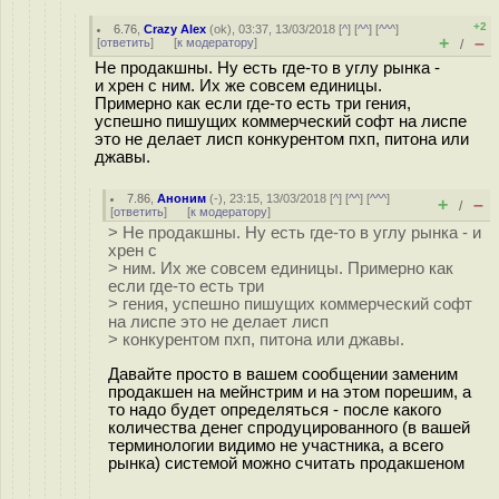
+2
6.76
,
Crazy Alex
(
ok
), 03:37, 13/03/2018 [
^
] [
^^
] [
^^^
]
+
–
[
ответить
]
[
к модератору
]
/
Не продакшны. Ну есть где-то в углу рынка -
и хрен с ним. Их же совсем единицы.
Примерно как если где-то есть три гения,
успешно пишущих коммерческий софт на лиспе
это не делает лисп конкурентом пхп, питона или
джавы.
7.86
,
Аноним
(
-
), 23:15, 13/03/2018 [
^
] [
^^
] [
^^^
]
+
–
/
[
ответить
]
[
к модератору
]
> Не продакшны. Ну есть где-то в углу рынка - и
хрен с
> ним. Их же совсем единицы. Примерно как
если где-то есть три
> гения, успешно пишущих коммерческий софт
на лиспе это не делает лисп
> конкурентом пхп, питона или джавы.
Давайте просто в вашем сообщении заменим
продакшен на мейнстрим и на этом порешим, а
то надо будет определяться - после какого
количества денег спродуцированного (в вашей
терминологии видимо не участника, а всего
рынка) системой можно считать продакшеном