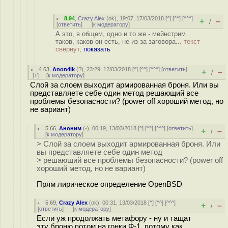
8.94
,
Crazy Alex
(
ok
), 19:07, 17/03/2018 [
^
] [
^^
] [
^^^
]
+
–
/
[
ответить
]
[
к модератору
]
А это, в общем, одно и то же - мейнстрим
таков, каков он есть, не из-за заговора...
текст
свёрнут,
показать
4.63
,
Anon4ik
(
?
), 23:29, 12/03/2018 [
^
] [
^^
] [
^^^
] [
ответить
]
+
–
/
[
↑
] [
к модератору
]
Слой за слоем выходит армированная броня. Или вы
представляете себе один метод решающий все
проблемы безопасности? (power off хороший метод, но
не вариант)
5.66
,
Аноним
(
-
), 00:19, 13/03/2018 [
^
] [
^^
] [
^^^
] [
ответить
]
+
–
/
[
к модератору
]
> Слой за слоем выходит армированная броня. Или
вы представляете себе один метод
> решающий все проблемы безопасности? (power off
хороший метод, но не вариант)
Прям лирическое определение OpenBSD
5.69
,
Crazy Alex
(
ok
), 00:31, 13/03/2018 [
^
] [
^^
] [
^^^
]
+
–
/
[
ответить
]
[
к модератору
]
Если уж продолжать метафору - ну и тащат
эту броню потом на гонки Ф-1, потому как