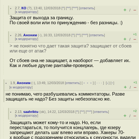
2.7
,
КО
(
?
), 13:40, 12/03/2018 [
^
] [
^^
] [
^^^
] [
ответить
]
+
–
/
[
к модератору
]
Защита от выхода за границу.
По своей воли или по принуждению - без разницы. :)
+1
2.26
,
Аноним
(
-
), 16:33, 12/03/2018 [
^
] [
^^
] [
^^^
] [
ответить
]
+
–
[
к модератору
]
/
> не понятно что дает такая защита? защищает от сбоев
или еще от атак?
От сбоев она не защищает, а наоборот — добавляет их.
Как и любые другие рантайм-проверки.
+1
1.9
,
Аноним
(
-
), 13:49, 12/03/2018 [
ответить
] [
﹢﹢﹢
] [
· · ·
]
[
↓
] [
↑
]
+
–
[
к модератору
]
/
не понимаю, чего разбушевались комментаторы. Разве
защищать не надо? Без защиты небезопасно же.
+2
2.13
,
saahriktu
(
ok
), 14:22, 12/03/2018 [
^
] [
^^
] [
^^^
] [
ответить
]
+
–
[
к модератору
]
/
Защищать может кому-то и надо. Но, если
перестараться, то получится концлагерь, где юзеру
запрещают делать шаг влево или вправо. Хакеры 70-
х вообще с подозрением относились к секурности, видели