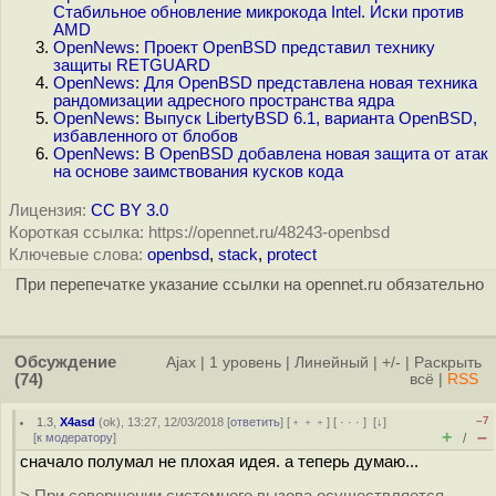
Стабильное обновление микрокода Intel. Иски против
AMD
OpenNews: Проект OpenBSD представил технику
защиты RETGUARD
OpenNews: Для OpenBSD представлена новая техника
рандомизации адресного пространства ядра
OpenNews: Выпуск LibertyBSD 6.1, варианта OpenBSD,
избавленного от блобов
OpenNews: В OpenBSD добавлена новая защита от атак
на основе заимствования кусков кода
Лицензия:
CC BY 3.0
Короткая ссылка: https://opennet.ru/48243-openbsd
Ключевые слова:
openbsd
,
stack
,
protect
При перепечатке указание ссылки на opennet.ru обязательно
Обсуждение
Ajax
|
1 уровень
|
Линейный
|
+/-
|
Раскрыть
(74)
всё
|
RSS
–7
1.3
,
X4asd
(
ok
), 13:27, 12/03/2018 [
ответить
] [
﹢﹢﹢
] [
· · ·
]
[
↓
]
+
–
[
к модератору
]
/
сначало полумал не плохая идея. а теперь думаю...
> При совершении системного вызова осуществляется