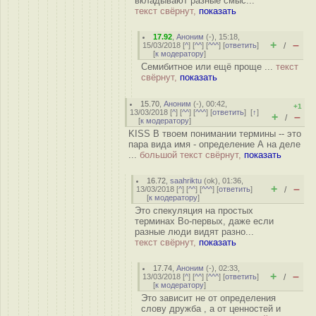
вкладывают разные смыс...
текст свёрнут,
показать
17.92
,
Аноним
(
-
), 15:18,
+
–
15/03/2018 [
^
] [
^^
] [
^^^
] [
ответить
]
/
[
к модератору
]
Семибитное или ещё проще ...
текст
свёрнут,
показать
15.70
,
Аноним
(
-
), 00:42,
+1
13/03/2018 [
^
] [
^^
] [
^^^
] [
ответить
]
[
↑
]
+
–
/
[
к модератору
]
KISS В твоем понимании термины -- это
пара вида имя - определение А на деле
...
большой текст свёрнут,
показать
16.72
,
saahriktu
(
ok
), 01:36,
+
–
13/03/2018 [
^
] [
^^
] [
^^^
] [
ответить
]
/
[
к модератору
]
Это спекуляция на простых
терминах Во-первых, даже если
разные люди видят разно...
текст свёрнут,
показать
17.74
,
Аноним
(
-
), 02:33,
+
–
13/03/2018 [
^
] [
^^
] [
^^^
] [
ответить
]
/
[
к модератору
]
Это зависит не от определения
слову дружба , а от ценностей и