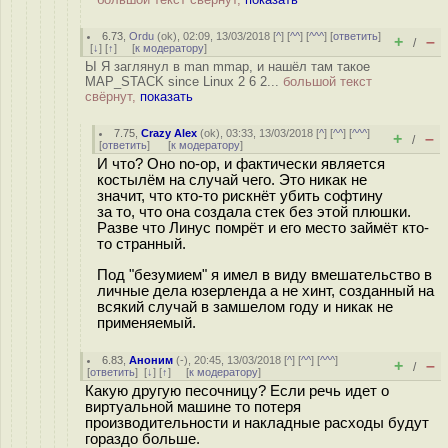
6.73
,
Ordu
(
ok
), 02:09, 13/03/2018 [
^
] [
^^
] [
^^^
] [
ответить
]
+
–
/
[
↓
] [
↑
] [
к модератору
]
Ы Я заглянул в man mmap, и нашёл там такое
MAP_STACK since Linux 2 6 2...
большой текст
свёрнут,
показать
7.75
,
Crazy Alex
(
ok
), 03:33, 13/03/2018 [
^
] [
^^
] [
^^^
]
+
–
/
[
ответить
]
[
к модератору
]
И что? Оно no-op, и фактически является
костылём на случай чего. Это никак не
значит, что кто-то рискнёт убить софтину
за то, что она создала стек без этой плюшки.
Разве что Линус помрёт и его место займёт кто-
то странный.
Под "безумием" я имел в виду вмешательство в
личные дела юзерленда а не хинт, созданный на
всякий случай в замшелом году и никак не
применяемый.
6.83
,
Аноним
(
-
), 20:45, 13/03/2018 [
^
] [
^^
] [
^^^
]
+
–
/
[
ответить
]
[
↓
] [
↑
] [
к модератору
]
Какую другую песочницу? Если речь идет о
виртуальной машине то потеря
производительности и накладные расходы будут
гораздо больше.