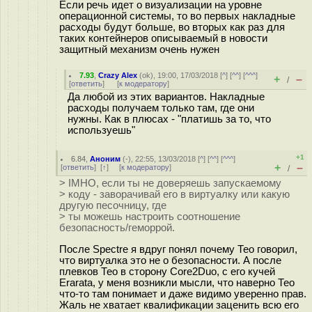
Если речь идет о визуализации на уровне
операционной системы, то во первых накладные
расходы будут больше, во вторых как раз для
таких контейнеров описываемый в новости
защитный механизм очень нужен
7.93
,
Crazy Alex
(
ok
), 19:00, 17/03/2018 [
^
] [
^^
] [
^^^
]
+
–
/
[
ответить
]
[
к модератору
]
Да любой из этих вариантов. Накладные
расходы получаем только там, где они
нужны. Как в плюсах - "платишь за то, что
используешь"
+1
6.84
,
Аноним
(
-
), 22:55, 13/03/2018 [
^
] [
^^
] [
^^^
]
+
–
[
ответить
]
[
↑
] [
к модератору
]
/
> IMHO, если ты не доверяешь запускаемому
> коду - заворачивай его в виртуалку или какую
другую песочницу, где
> ты можешь настроить соотношение
безопасность/геморрой.
После Spectre я вдруг понял почему Тео говорил,
что виртуалка это не о безопасности. А после
плевков Тео в сторону Core2Duo, с его кучей
Erarata, у меня возникли мысли, что наверно Тео
что-то там понимает и даже видимо уверенно прав.
Жаль не хватает квалификации заценить всю его