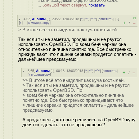
в сети исходников Оффтопика-2000 CODE
...
большой текст свёрнут,
показать
+1
4.62
,
Аноним
(
-
), 23:22, 12/03/2018 [
^
] [
^^
] [
^^^
] [
ответить
]
[
↓
]
+
–
[
↑
] [
к модератору
]
/
> В итоге всё это выгдялит как куча костылей.
Так если ты не заметил, продакшны и не рвутся
использовать OpenBSD. По всем бенчмаркам она
относительно пингвина понятно где. Все быстренько
прикидывают что лишние серваки придется оплатить -
дальнейшее предсказуемо.
5.65
,
Аноним
(
-
), 00:18, 13/03/2018 [
^
] [
^^
] [
^^^
] [
ответить
]
+
–
/
[
к модератору
]
>> В итоге всё это выгдялит как куча костылей.
> Так если ты не заметил, продакшны и не рвутся
использовать OpenBSD. По
> всем бенчмаркам она относительно пингвина
понятно где. Все быстренько прикидывают что
> лишние серваки придется оплатить - дальнейшее
предсказуемо.
А продакшены, которые решились на OpenBSD кучу
девяток сделать, это не продакшены?