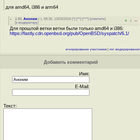
для amd64, i386 и arm64
2.80
,
Аноним
(
-
), 08:36, 13/03/2018 [
^
] [
^^
] [
^^^
] [
ответить
]
+
–
/
[
к модератору
]
Для прошлой ветки ветки были только amd64 и i386:
https://fastly.cdn.openbsd.org/pub/OpenBSD/syspatch/6.1/
игнорирование участников
|
лог модерирования
Добавить комментарий
Имя:
E-Mail:
Текст: