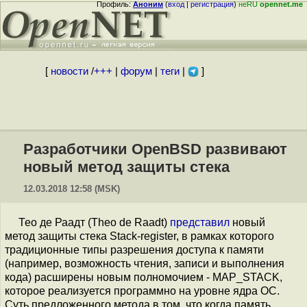
Профиль:
Аноним
(
вход
|
регистрация
)
неRU
opennet.me
[
новости
/
+++
|
форум
|
теги
|
]
Разработчики OpenBSD развивают
новый метод защиты стека
12.03.2018 12:58 (MSK)
Тео де Раадт (Theo de Raadt)
представил
новый
метод защиты стека Stack-register, в рамках которого
традиционные типы разрешения доступа к памяти
(например, возможность чтения, записи и выполнения
кода) расширены новым полномочием - MAP_STACK,
которое реализуется программно на уровне ядра ОС.
Суть предложенного метода в том, что когда память