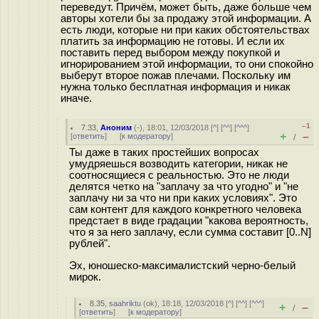
переведут. Причём, может быть, даже больше чем
авторы хотели бы за продажу этой информации. А
есть люди, которые ни при каких обстоятельствах
платить за информацию не готовы. И если их
поставить перед выбором между покупкой и
игнорированием этой информации, то они спокойно
выберут второе пожав плечами. Поскольку им
нужна только бесплатная информация и никак
иначе.
–1
7.33
,
Аноним
(
-
), 18:01, 12/03/2018 [
^
] [
^^
] [
^^^
]
+
–
[
ответить
]
[
к модератору
]
/
Ты даже в таких простейших вопросах
умудряешься возводить категории, никак не
соотносящиеся с реальностью. Это не люди
делятся четко на "заплачу за что угодно" и "не
заплачу ни за что ни при каких условиях". Это
сам контент для каждого конкретного человека
предстает в виде градации "какова вероятность,
что я за него заплачу, если сумма составит [0..N]
рублей".
Эх, юношеско-максималистский черно-белый
мирок.
8.35
,
saahriktu
(
ok
), 18:18, 12/03/2018 [
^
] [
^^
] [
^^^
]
+
–
/
[
ответить
]
[
к модератору
]