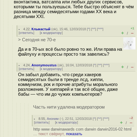
вконтактика, ватсаппа или любых других сервисов,
которыми ты пользуешься. Тебе быстро объяснят в чём
разница между семидесятыми годами XX века и
десятыми XXI.
+1
4.22
,
Клыкастый
(
ok
), 15:46, 12/03/2018 [
^
] [
^^
] [
^^^
]
+
–
[
ответить
]
[
к модератору
]
/
> Сегодня не 70-е
Да и в 70-ых всё было ровно то же. Или права на
файлуху и процессы просто так завелись?
4.24
,
Anonymoustus
(
ok
), 16:04, 12/03/2018 [
^
] [
^^
] [
^^^
]
+
–
/
[
ответить
]
[
к модератору
]
Он забыл добавить, что среди хакеров
семидесятых были в тренде лсд, хиппи,
коммунизм, рок и прочие атрибуты морального
разложения. У хиппарей и так всё общее, даже
бабы — что им до чужих компьютеров?
Часть нити удалена модератором
–2
8.55
,
Аноним
(
-
), 22:51, 12/03/2018 [
^
] [
^^
] [
^^^
]
+
–
[
ответить
]
[
к модератору
]
/
http www darwinawards com darwin darwin2016-02 html
...
текст свёрнут,
показать