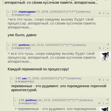
аппаратный. со своим кусочком памяти. аппаратным...
2.37
,
первоадмин
(
?
), 18:58, 12/03/2018 [
^
] [
^^
] [
^^^
] [
ответить
]
+
–
/
[
к модератору
]
>все это чушь. скоро каждому вызову будет свой
процессор. аппаратный. со своим кусочком памяти.
аппаратным...
уже было, давно
–1
2.57
,
pavlinux
(
ok
), 22:53, 12/03/2018 [
^
] [
^^
] [
^^^
] [
ответить
]
+
–
[
к модератору
]
/
> все это чушь. скоро каждому вызову будет свой
процессор. аппаратный. со своим кусочком памяти.
аппаратным...
Каждой переменной по процессору!
3.58
,
ыы
(
?
), 23:06, 12/03/2018 [
^
] [
^^
] [
^^^
] [
ответить
]
+
–
/
[
к модератору
]
переменные - это рудимент. зло порожденное порочной
арихитектурой.
–2
4.59
,
pavlinux
(
ok
), 23:11, 12/03/2018 [
^
] [
^^
] [
^^^
] [
ответить
]
+
–
[
к модератору
]
/
> переменные - это рудимент. зло порожденное