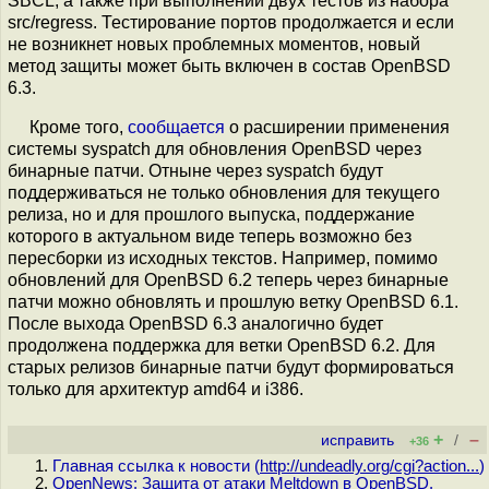
SBCL, а также при выполнении двух тестов из набора
src/regress. Тестирование портов продолжается и если
не возникнет новых проблемных моментов, новый
метод защиты может быть включен в состав OpenBSD
6.3.
Кроме того,
сообщается
о расширении применения
системы syspatch для обновления OpenBSD через
бинарные патчи. Отныне через syspatch будут
поддерживаться не только обновления для текущего
релиза, но и для прошлого выпуска, поддержание
которого в актуальном виде теперь возможно без
пересборки из исходных текстов. Например, помимо
обновлений для OpenBSD 6.2 теперь через бинарные
патчи можно обновлять и прошлую ветку OpenBSD 6.1.
После выхода OpenBSD 6.3 аналогично будет
продолжена поддержка для ветки OpenBSD 6.2. Для
старых релизов бинарные патчи будут формироваться
только для архитектур amd64 и i386.
+
–
исправить
/
+36
Главная ссылка к новости (
http://undeadly.org/cgi?action...
)
OpenNews: Защита от атаки Meltdown в OpenBSD.