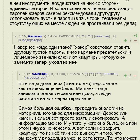
в ней инструменты воздействия на них со стороны
администраторов. И когда появилась первая реализация
паролей юзеров хакеры рекомендовали друг-другу
использовать пустые пароли (в т.ч. чтобы терминалы
отсутствующих на месте людей не простаивали без дела).
+2
3.15
,
Аноним
(
-
), 14:29, 12/03/2018 [
^
] [
^^
] [
^^^
] [
ответить
]
[
↓
]
+
–
[
к модератору
]
/
Наверное когда один такой "хакер" советовал ставить
другому пустой пароль, в его кармане предательски и
лицемерно звенели ключи от квартиры, которую он
зачем-то запер, уходя из нее.
4.16
,
saahriktu
(
ok
), 14:58, 12/03/2018 [
^
] [
^^
] [
^^^
] [
ответить
]
+
–
/
[
к модератору
]
В те годы домашних (и не только) персоналок
как таковых ещё не было. Машины тогда
занимали большие залы вне дома, а люди
работали на них через терминалы.
Самая большая ошибка - приводить аналогии из
материального мира для информации. Дерево или
камень нельзя вот просто взять и скопировать. А
информацию можно. И у того, у кого она была, она при
этом никуда не исчезла. А вот если не закрыть
квартиру, то из неё таки всё вынесут и того, что
вынесут, у владельца уже не останется. То, что может