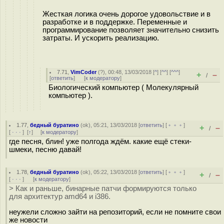
Жесткая логика очень дорогое удовольствие и в
разработке и в поддержке. Переменные и
программирование позволяет значительно снизить
затраты. И ускорить реализацию.
7.71
,
VimCoder
(
?
), 00:48, 13/03/2018 [
^
] [
^^
] [
^^^
]
+
–
/
[
ответить
]
[
к модератору
]
Биологический компьютер ( Молекулярный
компьютер ).
1.77
,
бедный буратино
(
ok
), 05:21, 13/03/2018 [
ответить
] [
﹢﹢﹢
]
+
–
/
[
· · ·
]
[
↑
] [
к модератору
]
где песня, блин! уже полгода ждём. какие ещё стеки-
шмеки, песню давай!
1.78
,
бедный буратино
(
ok
), 05:22, 13/03/2018 [
ответить
] [
﹢﹢﹢
]
+
–
/
[
· · ·
]
[
к модератору
]
> Как и раньше, бинарные патчи формируются только
для архитектур amd64 и i386.
неужели сложно зайти на репозиторий, если не помните свои
же новости