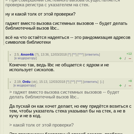
проверка регистра с указателем на стек.
ну и какой толк от этой проверки?
гаджет вместо вызова системных вызовов -- будет делать
библиотечный вызов libc..
всё на что остаётся надеяться -- это рандомизация адресов
символов библиотеки
+12
2.5
,
Anon4ik
(
?
), 13:36, 12/03/2018 [
^
] [
^^
] [
^^^
] [
ответить
]
+
–
[
к модератору
]
/
Конечно так, ведь libc не общается с ядром и не
использует сисколов.
+8
2.19
,
Ordu
(
ok
), 15:13, 12/03/2018 [
^
] [
^^
] [
^^^
] [
ответить
]
[
↓
]
+
–
[
к модератору
]
/
> гаджет вместо вызова системных вызовов -- будет
делать библиотечный вызов libc..
Да пускай он как хочет делает, но ему придётся возиться с
тем, чтобы указатель стека указывал бы на стек, а не в
кучу и не в код.
> какой толк от этой проверки?