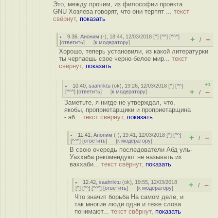
Это, между прочим, из философии проекта
GNU Хозяева говорят, что они терпят ...
текст
свёрнут,
показать
9.36
,
Аноним
(
-
), 18:44, 12/03/2018 [
^
] [
^^
] [
^^^
]
+
–
/
[
ответить
]
[
к модератору
]
Хорошо, теперь установили, из какой литературки
ты черпаешь свое черно-белое мир...
текст
свёрнут,
показать
+1
10.40
,
saahriktu
(
ok
), 19:26, 12/03/2018 [
^
] [
^^
]
+
–
[
^^^
] [
ответить
]
[
к модератору
]
/
Заметьте, я нигде не утверждал, что,
якобы, проприетарщики и проприетарщина
- аб...
текст свёрнут,
показать
11.41
,
Аноним
(
-
), 19:41, 12/03/2018 [
^
] [
^^
]
+
–
/
[
^^^
] [
ответить
]
[
к модератору
]
В свою очередь последователи Абд уль-
Уаххаба рекомендуют не называть их
ваххаби...
текст свёрнут,
показать
12.42
,
saahriktu
(
ok
), 19:55, 12/03/2018
+
–
/
[
^
] [
^^
] [
^^^
] [
ответить
]
[
к модератору
]
Что значит борьба На самом деле, и
так многие люди одни и теже слова
понимают...
текст свёрнут,
показать