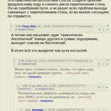
Это практически бесплатный способ создать проблем
вредоносному коду и снизить риски переполнения стека.
Он не серебряная пуля, и не решит всех проблем выхода
связанных с переполнением стека, но во многих ситуациях
он справится.
+2
3.34
,
Crazy Alex
(
ok
), 18:09, 12/03/2018 [
^
] [
^^
] [
^^^
] [
ответить
]
+
–
[
к модератору
]
/
А потом они насыпают один "практически
бесплатный" поверх другого и сумма, подозреваю,
выходит совсем не бесплатной.
В итоге всё это выгдялит как куча костылей.
+3
4.38
,
Ordu
(
ok
), 19:12, 12/03/2018 [
^
] [
^^
] [
^^^
] [
ответить
]
[
↓
]
+
–
[
к модератору
]
/
Может быть Сложно сказать, потому что здесь ведь
речь об одной проверке одного ...
большой текст
свёрнут,
показать
5.50
,
Crazy Alex
(
ok
), 21:52, 12/03/2018 [
^
] [
^^
] [
^^^
]
+
–
/
[
ответить
]
[
к модератору
]
Положительные эффекты суммируются, когда они
есть IMHO, если ты не доверяешь за...
большой
текст свёрнут,
показать
6.51
,
Аноним
(
-
), 21:55, 12/03/2018 [
^
] [
^^
] [
^^^
]