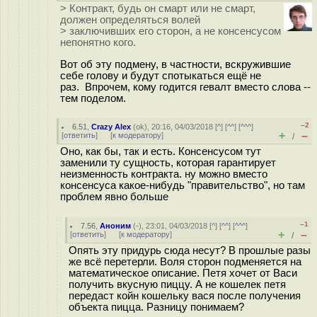
> Контракт, будь он смарт или не смарт,
должен определяться волей
> заключивших его сторон, а не консенсусом
непонятно кого.
Вот об эту подмену, в частности, вскружившие
себе голову и будут спотыкаться ещё не
раз. Впрочем, кому годится г
е
валт вместо слова --
тем поделом.
–2
6.51
,
Crazy Alex
(
ok
), 20:16, 04/03/2018 [
^
] [
^^
] [
^^^
]
+
–
[
ответить
]
[
к модератору
]
/
Оно, как бы, так и есть. Консенсусом тут
заменили ту сущность, которая гарантирует
неизменность контракта. ну можно вместо
консенсуса какое-нибудь "правительство", но там
проблем явно больше
–1
7.56
,
Аноним
(
-
), 23:01, 04/03/2018 [
^
] [
^^
] [
^^^
]
+
–
[
ответить
]
[
к модератору
]
/
Опять эту придурь сюда несут? В прошлые разы
же всё перетерли. Воля сторон подменяется на
математическое описание. Петя хочет от Васи
получить вкусную пиццу. А не кошелек петя
передаст койн кошельку вася после получения
объекта пицца. Разницу понимаем?