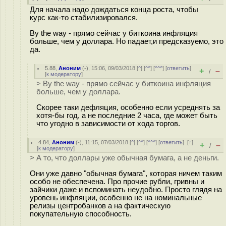
Для начала надо дождаться конца роста, чтобы
курс как-то стабилизировался.
By the way - прямо сейчас у биткоина инфляция
больше, чем у доллара. Но падает,и предсказуемо, это
да.
5.88
,
Аноним
(
-
), 15:06, 09/03/2018 [
^
] [
^^
] [
^^^
] [
ответить
]
+
–
/
[
к модератору
]
> By the way - прямо сейчас у биткоина инфляция
больше, чем у доллара.
Скорее таки дефляция, особенно если усреднять за
хотя-бы год, а не последние 2 часа, где может быть
что угодно в зависимости от хода торгов.
4.84
,
Аноним
(
-
), 11:15, 07/03/2018 [
^
] [
^^
] [
^^^
] [
ответить
]
[
↑
]
+
–
/
[
к модератору
]
> А то, что доллары уже обычная бумага, а не деньги.
Они уже давно "обычная бумага", которая ничем таким
особо не обеспечена. Про прочие рубли, гривны и
зайчики даже и вспоминать неудобно. Просто глядя на
уровень инфляции, особенно не на номинальные
релизы центробанков а на фактическую
покупательную способность.