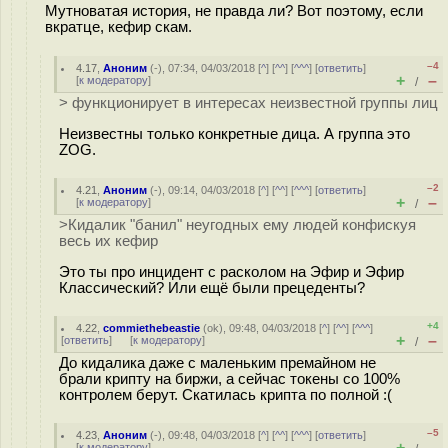
Мутноватая история, не правда ли? Вот поэтому, если
вкратце, кефир скам.
–4
4.17
,
Аноним
(
-
), 07:34, 04/03/2018 [
^
] [
^^
] [
^^^
] [
ответить
]
+
–
[
к модератору
]
/
> функционирует в интересах неизвестной группы лиц
Неизвестны только конкретные дица. А группа это
ZOG.
–2
4.21
,
Аноним
(
-
), 09:14, 04/03/2018 [
^
] [
^^
] [
^^^
] [
ответить
]
+
–
[
к модератору
]
/
>Кидалик "банил" неугодных ему людей конфискуя
весь их кефир
Это ты про инцидент с расколом на Эфир и Эфир
Классический? Или ещё были прецеденты?
+4
4.22
,
commiethebeastie
(
ok
), 09:48, 04/03/2018 [
^
] [
^^
] [
^^^
]
+
–
[
ответить
]
[
к модератору
]
/
До кидалика даже с маленьким премайном не
брали крипту на биржи, а сейчас токены со 100%
контролем берут. Скатилась крипта по полной :(
–5
4.23
,
Аноним
(
-
), 09:48, 04/03/2018 [
^
] [
^^
] [
^^^
] [
ответить
]
+
–
[
к модератору
]