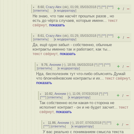
8.60
,
Crazy Alex
(
ok
), 01:09, 05/03/2018 [
^
] [
^^
] [
^^^
]
+
–
/
[
ответить
]
[
к модератору
]
Не знаю, что там насчёт прошлых разов , но
есть до чёрта случаев, которые именн...
текст
свёрнут,
показать
8.61
,
Crazy Alex
(
ok
), 01:29, 05/03/2018 [
^
] [
^^
] [
^^^
]
+
–
/
[
ответить
]
[
к модератору
]
Да, ещё одно забыл - собственно, обычные
контракты именно так и работают, как ты...
текст свёрнут,
показать
9.76
,
Аноним
(
-
), 18:59, 06/03/2018 [
^
] [
^^
] [
^^^
]
+
–
/
[
ответить
]
[
к модератору
]
Нда, бесполезняк тут что-либо объяснять Думай
что блокчейновские контракты и их...
текст свёрнут,
показать
10.82
,
Аноним
(
-
), 11:09, 07/03/2018 [
^
] [
^^
]
+
–
/
[
^^^
] [
ответить
]
[
к модератору
]
Так собственно если какая-то сторона не
исполнит контракт - он и не будет засчит...
текст
свёрнут,
показать
11.86
,
Аноним
(
-
), 15:07, 07/03/2018 [
^
] [
^^
]
+
–
/
[
^^^
] [
ответить
]
[
к модератору
]
У вас реально с пониманием смысла текста