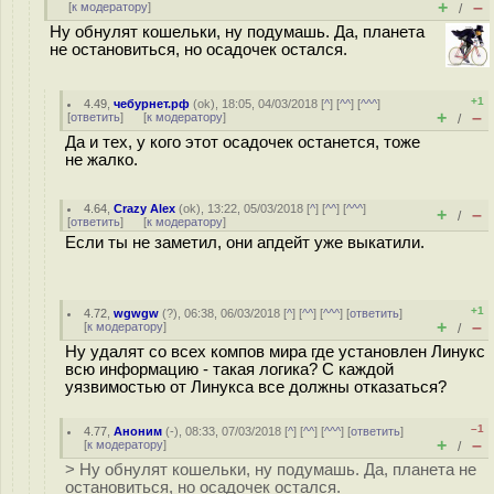
+
–
[
к модератору
]
/
Ну обнулят кошельки, ну подумашь. Да, планета
не остановиться, но осадочек остался.
+1
4.49
,
чебурнет.рф
(
ok
), 18:05, 04/03/2018 [
^
] [
^^
] [
^^^
]
+
–
[
ответить
]
[
к модератору
]
/
Да и тех, у кого этот осадочек останется, тоже
не жалко.
4.64
,
Crazy Alex
(
ok
), 13:22, 05/03/2018 [
^
] [
^^
] [
^^^
]
+
–
/
[
ответить
]
[
к модератору
]
Если ты не заметил, они апдейт уже выкатили.
+1
4.72
,
wgwgw
(
?
), 06:38, 06/03/2018 [
^
] [
^^
] [
^^^
] [
ответить
]
+
–
[
к модератору
]
/
Ну удалят со всех компов мира где установлен Линукс
всю информацию - такая логика? С каждой
уязвимостью от Линукса все должны отказаться?
–1
4.77
,
Аноним
(
-
), 08:33, 07/03/2018 [
^
] [
^^
] [
^^^
] [
ответить
]
+
–
[
к модератору
]
/
> Ну обнулят кошельки, ну подумашь. Да, планета не
остановиться, но осадочек остался.