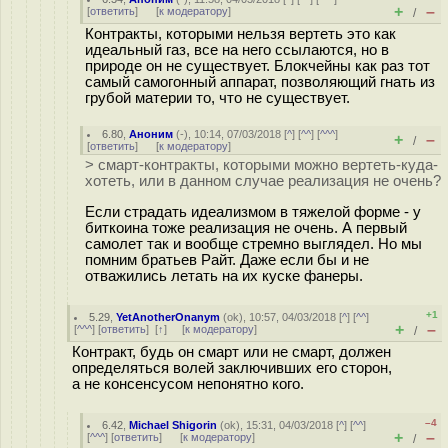
+
–
[
ответить
]
[
к модератору
]
/
Контракты, которыми нельзя вертеть это как
идеальный газ, все на него ссылаются, но в
природе он не существует. Блокчейны как раз тот
самый самогонный аппарат, позволяющий гнать из
грубой материи то, что не существует.
6.80
,
Аноним
(
-
), 10:14, 07/03/2018 [
^
] [
^^
] [
^^^
]
+
–
/
[
ответить
]
[
к модератору
]
> смарт-контракты, которыми можно вертеть-куда-
хотеть, или в данном случае реализация не очень?
Если страдать идеализмом в тяжелой форме - у
биткоина тоже реализация не очень. А первый
самолет так и вообще стремно выглядел. Но мы
помним братьев Райт. Даже если бы и не
отважились летать на их куске фанеры.
+1
5.29
,
YetAnotherOnanym
(
ok
), 10:57, 04/03/2018 [
^
] [
^^
]
+
–
[
^^^
] [
ответить
]
[
↑
] [
к модератору
]
/
Контракт, будь он смарт или не смарт, должен
определяться волей заключивших его сторон,
а не консенсусом непонятно кого.
–4
6.42
,
Michael Shigorin
(
ok
), 15:31, 04/03/2018 [
^
] [
^^
]
+
–
[
^^^
] [
ответить
]
[
к модератору
]
/