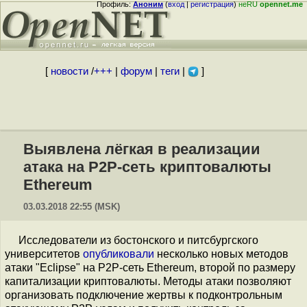
Профиль:
Аноним
(
вход
|
регистрация
)
неRU
opennet.me
[
новости
/
+++
|
форум
|
теги
|
]
Выявлена лёгкая в реализации
атака на P2P-сеть криптовалюты
Ethereum
03.03.2018 22:55 (MSK)
Исследователи из бостонского и питсбургского
университетов
опубликовали
несколько новых методов
атаки "Eclipse" на P2P-сеть Ethereum, второй по размеру
капитализации криптовалюты. Методы атаки позволяют
организовать подключение жертвы к подконтрольным