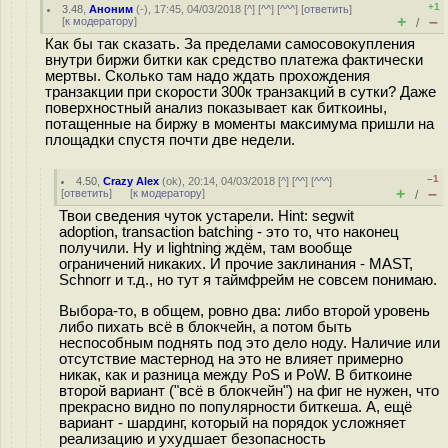
+1
3.48
,
Аноним
(
-
), 17:45, 04/03/2018 [
^
] [
^^
] [
^^^
] [
ответить
]
+
–
[
к модератору
]
/
Как бы так сказать. За пределами самосовокупления
внутри биржи битки как средство платежа фактически
мертвы. Сколько там надо ждать прохождения
транзакции при скорости 300к транзакций в сутки? Даже
поверхностный анализ показывает как биткоины,
потащенные на биржу в моменты максимума пришли на
площадки спустя почти две недели.
–1
4.50
,
Crazy Alex
(
ok
), 20:14, 04/03/2018 [
^
] [
^^
] [
^^^
]
+
–
[
ответить
]
[
к модератору
]
/
Твои сведения чуток устарели. Hint: segwit
adoption, transaction batching - это то, что наконец
получили. Ну и lightning ждём, там вообще
ограничений никаких. И прочие заклинания - MAST,
Schnorr и т.д., но тут я таймфрейм не совсем понимаю.
Выбора-то, в общем, ровно два: либо второй уровень
либо пихать всё в блокчейн, а потом быть
неспособным поднять под это дело ноду. Наличие или
отсутствие мастернод на это не влияет примерно
никак, как и разница между PoS и PoW. В биткоине
второй вариант ("всё в блокчейн") на фиг не нужен, что
прекрасно видно по популярности биткеша. А, ещё
вариант - шардинг, который на порядок усложняет
реализацию и ухудшает безопасность