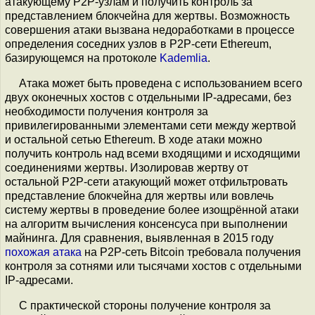
атакующему P2P-узлам и получить контроль за
представлением блокчейна для жертвы. Возможность
совершения атаки вызвана недоработками в процессе
определения соседних узлов в P2P-сети Ethereum,
базирующемся на протоколе
Kademlia
.
Атака может быть проведена с использованием всего
двух оконечных хостов с отдельными IP-адресами, без
необходимости получения контроля за
привилегированными элементами сети между жертвой
и остальной сетью Ethereum. В ходе атаки можно
получить контроль над всеми входящими и исходящими
соединениями жертвы. Изолировав жертву от
остальной P2P-сети атакующий может отфильтровать
представление блокчейна для жертвы или вовлечь
систему жертвы в проведение более изощрённой атаки
на алгоритм вычисления консенсуса при выполнении
майнинга. Для сравнения, выявленная в 2015 году
похожая атака
на P2P-сеть Bitcoin требовала получения
контроля за сотнями или тысячами хостов с отдельными
IP-адресами.
С практической стороны получение контроля за