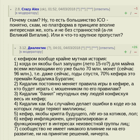
–1
2.8
,
Crazy Alex
(
ok
), 01:52, 04/03/2018 [
^
] [
^^
] [
^^^
] [
ответить
]
+
–
[
к модератору
]
/
Почему скам? Ну, то есть большинство ICO -
понятно, скам, но платформа в принципе вполне
интересная же, хоть и не без странностей (а-ля
Великий Виталик). Или я что-то крупное пропустил?
+26
3.12
,
Диалектик
(
?
), 04:01, 04/03/2018 [
^
] [
^^
] [
^^^
] [
ответить
]
+
–
[
к модератору
]
/
с кефиром вообще крайне мутная история:
1) когда он якобы был запущен (лето 15-го?) для майна
всеми желающими его уже было 70 млн. монет (сейчас
96 млн.), т.е. даже сейчас, годы спустя, 70% кефира это
премайн Кидалика Буратин;
2) Кидалик постоянно меняет правила игры в кефире, а
кто будет играть с мошенником по его правилам?
3) Кидалик "банил" неугодных ему людей конфискуя
весь их кефир;
4) Кидалик как бы случайно делает ошибки в коде из-за
которых люди теряют миллионы;
5) кефир, якобы крипта будущего, лёг из-за котиков, лол;
6) кефир инфляционен, централизирован и
функционирует в интересах неизвестной группы лиц;
7) сообщество не имеет никакого влияние ни на его
развитие, ни на принятие решений, ничерта.