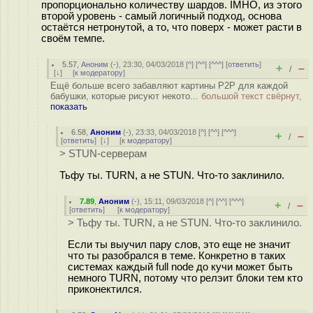
пропорционально количеству шардов. IMHO, из этого
второй уровень - самый логичный подход, основа
остаётся нетронутой, а то, что поверх - может расти в
своём темпе.
5.57
,
Аноним
(
-
), 23:30, 04/03/2018 [
^
] [
^^
] [
^^^
] [
ответить
]
+
–
/
[
↓
] [
к модератору
]
Ещё больше всего забавляют картины P2P для каждой
бабушки, которые рисуют некото...
большой текст свёрнут,
показать
6.58
,
Аноним
(
-
), 23:33, 04/03/2018 [
^
] [
^^
] [
^^^
]
+
–
/
[
ответить
]
[
↓
] [
к модератору
]
> STUN-серверам
Тьфу ты. TURN, а не STUN. Что-то заклинило.
7.89
,
Аноним
(
-
), 15:11, 09/03/2018 [
^
] [
^^
] [
^^^
]
+
–
/
[
ответить
]
[
к модератору
]
> Тьфу ты. TURN, а не STUN. Что-то заклинило.
Если ты выучил пару слов, это еще не значит
что ты разобрался в теме. Конкретно в таких
системах каждый full node до кучи может быть
немного TURN, потому что релэит блоки тем кто
приконектился.