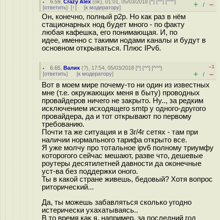
6.59
,
Crazy Alex
(
ok
), 01:01, 05/03/2018 [
^
] [
^^
] [
^^^
]
+
–
/
[
ответить
]
[
↑
] [
к модератору
]
Он, конечно, полный p2p. Но как раз в нём
стационарных нод будет много - по факту
любая кафешка, его понимающая. И, по
идее, именно с такими нодами каналы и будут в
основном открываться. Плюс IPv6.
–1
6.65
,
Валик
(
?
), 17:54, 05/03/2018 [
^
] [
^^
] [
^^^
]
+
–
[
ответить
]
[
к модератору
]
/
Вот в моем мире почему-то ни один из известных
мне (т.е. окружающих меня в быту) проводных
провайдеров ничего не закрыто. Ну.., за редким
исключением исходящего smtp у одного-другого
провайдера, да и тот открывают по первому
требованию.
Почти та же ситуация и в 3г/4г сетях - там при
наличии нормального тарифа открыто все.
Я уже молчу про тотальное ipv6 полному триумфу
которогого сейчас мешают, разве что, дешевые
роутеры десятилетней давности да оконечные
уст-ва без поддержки оного.
Ты в какой стране живешь, бедовый? Хотя вопрос
риторический...
Да, ты можешь забавляться сколько угодно
истерически ухахатываясь..
В то время как я, например, за последний год