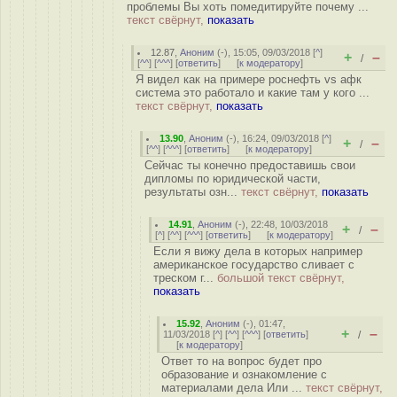
проблемы Вы хоть помедитируйте почему ...
текст свёрнут,
показать
12.87
,
Аноним
(
-
), 15:05, 09/03/2018 [
^
]
+
–
/
[
^^
] [
^^^
] [
ответить
]
[
к модератору
]
Я видел как на примере роснефть vs афк
система это работало и какие там у кого ...
текст свёрнут,
показать
13.90
,
Аноним
(
-
), 16:24, 09/03/2018 [
^
]
+
–
/
[
^^
] [
^^^
] [
ответить
]
[
к модератору
]
Сейчас ты конечно предоставишь свои
дипломы по юридической части,
результаты озн...
текст свёрнут,
показать
14.91
,
Аноним
(
-
), 22:48, 10/03/2018
+
–
/
[
^
] [
^^
] [
^^^
] [
ответить
]
[
к модератору
]
Если я вижу дела в которых например
американское государство сливает с
треском г...
большой текст свёрнут,
показать
15.92
,
Аноним
(
-
), 01:47,
+
–
11/03/2018 [
^
] [
^^
] [
^^^
] [
ответить
]
/
[
к модератору
]
Ответ то на вопрос будет про
образование и ознакомление с
материалами дела Или ...
текст свёрнут,