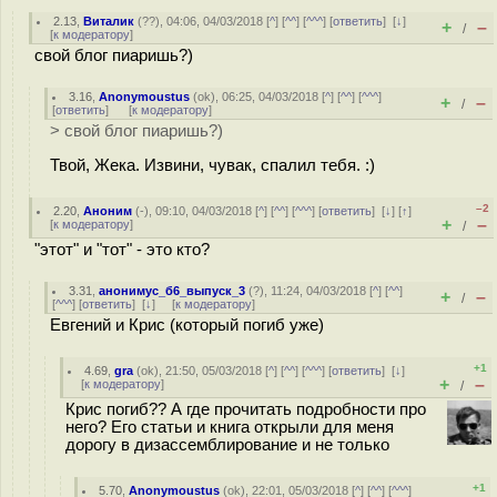
2.13
,
Виталик
(
??
), 04:06, 04/03/2018 [
^
] [
^^
] [
^^^
] [
ответить
]
[
↓
]
+
–
/
[
к модератору
]
свой блог пиаришь?)
3.16
,
Anonymoustus
(
ok
), 06:25, 04/03/2018 [
^
] [
^^
] [
^^^
]
+
–
/
[
ответить
]
[
к модератору
]
> свой блог пиаришь?)
Твой, Жека. Извини, чувак, спалил тебя. :)
–2
2.20
,
Аноним
(
-
), 09:10, 04/03/2018 [
^
] [
^^
] [
^^^
] [
ответить
]
[
↓
] [
↑
]
+
–
[
к модератору
]
/
"этот" и "тот" - это кто?
3.31
,
анонимус_б6_выпуск_3
(
?
), 11:24, 04/03/2018 [
^
] [
^^
]
+
–
/
[
^^^
] [
ответить
]
[
↓
] [
к модератору
]
Евгений и Крис (который погиб уже)
+1
4.69
,
gra
(
ok
), 21:50, 05/03/2018 [
^
] [
^^
] [
^^^
] [
ответить
]
[
↓
]
+
–
[
к модератору
]
/
Крис погиб?? А где прочитать подробности про
него? Его статьи и книга открыли для меня
дорогу в дизассемблирование и не только
+1
5.70
,
Anonymoustus
(
ok
), 22:01, 05/03/2018 [
^
] [
^^
] [
^^^
]