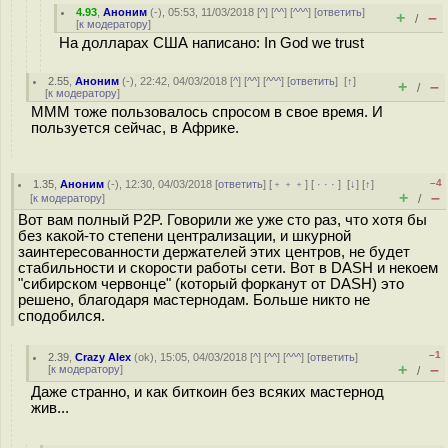
4.93
,
Аноним
(
-
), 05:53, 11/03/2018 [
^
] [
^^
] [
^^^
] [
ответить
]
+
–
/
[
к модератору
]
На долларах США написано: In God we trust
2.55
,
Аноним
(
-
), 22:42, 04/03/2018 [
^
] [
^^
] [
^^^
] [
ответить
]
[
↑
]
+
–
/
[
к модератору
]
МММ тоже пользовалось спросом в свое время. И
пользуется сейчас, в Африке.
–4
1.35
,
Аноним
(
-
), 12:30, 04/03/2018 [
ответить
] [
﹢﹢﹢
] [
· · ·
]
[
↓
] [
↑
]
+
–
[
к модератору
]
/
Вот вам полный P2P. Говорили же уже сто раз, что хотя бы
без какой-то степени централизации, и шкурной
заинтересованности держателей этих центров, не будет
стабильности и скорости работы сети. Вот в DASH и некоем
"сибирском червонце" (который форканут от DASH) это
решено, благодаря мастернодам. Больше никто не
сподобился.
–1
2.39
,
Crazy Alex
(
ok
), 15:05, 04/03/2018 [
^
] [
^^
] [
^^^
] [
ответить
]
+
–
[
к модератору
]
/
Даже странно, и как биткоин без всяких мастернод
жив...