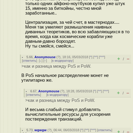
только одних айфоно-ноутбуков купил уже штук
15, именно за биткойны, честно мной
заработанные..
Централизация, за чей счет, в мастернодах....
Меня так умиляют размышления наивных
диванных теоретиков, во всю забавляющихся в то
время, когда как космические корабли уже
давным-давно бороздят.
Ну ты смейся, смейся...
5.66
,
Anonymouse
(
?
), 18:16, 05/03/2018 [
^
] [
^^
] [
^^^
]
+
–
/
[
ответить
]
[
↓
] [
↑
] [
к модератору
]
>как и разница между PoS и PoW.
В PoS начальное распределение монет не
утилитарно же.
6.67
,
Anonymouse
(
?
), 18:28, 05/03/2018 [
^
] [
^^
] [
^^^
]
+
–
/
[
ответить
]
[
к модератору
]
>как и разница между PoS и PoW.
И весьма слабый стимул добавлять
вычислительные ресурсы для ускорения
постверждения транзакций.
5.73
,
wgwgw
(
?
), 06:44, 06/03/2018 [
^
] [
^^
] [
^^^
] [
ответить
]
+
–
/