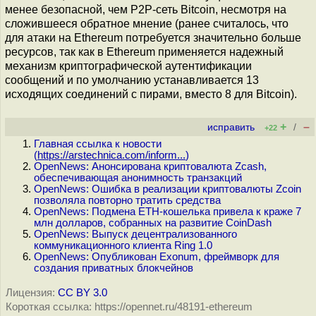
менее безопасной, чем P2P-сеть Bitcoin, несмотря на
сложившееся обратное мнение (ранее считалось, что
для атаки на Ethereum потребуется значительно больше
ресурсов, так как в Ethereum применяется надежный
механизм криптографической аутентификации
сообщений и по умолчанию устанавливается 13
исходящих соединений с пирами, вместо 8 для Bitcoin).
+
–
исправить
/
+22
Главная ссылка к новости
(
https://arstechnica.com/inform...
)
OpenNews: Анонсирована криптовалюта Zcash,
обеспечивающая анонимность транзакций
OpenNews: Ошибка в реализации криптовалюты Zcoin
позволяла повторно тратить средства
OpenNews: Подмена ETH-кошелька привела к краже 7
млн долларов, собранных на развитие CoinDash
OpenNews: Выпуск децентрализованного
коммуникационного клиента Ring 1.0
OpenNews: Опубликован Exonum, фреймворк для
создания приватных блокчейнов
Лицензия:
CC BY 3.0
Короткая ссылка: https://opennet.ru/48191-ethereum