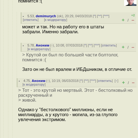
помнится :(
+2
5.53
,
demimurych
(
ok
), 20:29, 04/03/2018 [
^
] [
^^
] [
^^^
]
+
–
[
ответить
]
[
к модератору
]
/
может и так. Но на работу его в штаты
забрали. Именно забрали.
5.78
,
Аноним
(
-
), 10:08, 07/03/2018 [
^
] [
^^
] [
^^^
] [
ответить
]
+
–
/
[
к модератору
]
> Крутой он был по большей части болтолог,
помнится :(
Зато он не был вралем и ИБДшником, в отличие от.
4.75
,
Аноним
(
-
), 10:19, 06/03/2018 [
^
] [
^^
] [
^^^
] [
ответить
]
[
↑
]
+
–
/
[
к модератору
]
> Тот - это крутой но мертвый. Этот - бестолковый но
раскрученный и
> живой.
Однако у "бестолкового" миллионы, если не
миллиарды, а у крутого - могила, из-за глупого
увлечения экстримом.