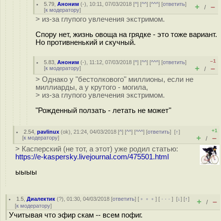
5.79
,
Аноним
(
-
), 10:11, 07/03/2018 [
^
] [
^^
] [
^^^
] [
ответить
]
+
–
/
[
к модератору
]
> из-за глупого увлечения экстримом.
Спору нет, жизнь овоща на грядке - это тоже вариант.
Но противненький и скучный.
–1
5.83
,
Аноним
(
-
), 11:12, 07/03/2018 [
^
] [
^^
] [
^^^
] [
ответить
]
+
–
[
к модератору
]
/
> Однако у "бестолкового" миллионы, если не
миллиарды, а у крутого - могила,
> из-за глупого увлечения экстримом.
"Рожденный ползать - летать не может"
+1
2.54
,
pavlinux
(
ok
), 21:24, 04/03/2018 [
^
] [
^^
] [
^^^
] [
ответить
]
[
↑
]
+
–
[
к модератору
]
/
> Касперский (не тот, а этот) уже родил статью:
https://e-kaspersky.livejournal.com/475501.html
ыыыы
1.5
,
Диалектик
(
?
), 01:30, 04/03/2018 [
ответить
] [
﹢﹢﹢
] [
· · ·
]
[
↓
] [
↑
]
+
–
/
[
к модератору
]
Учитывая что эфир скам -- всем пофиг.