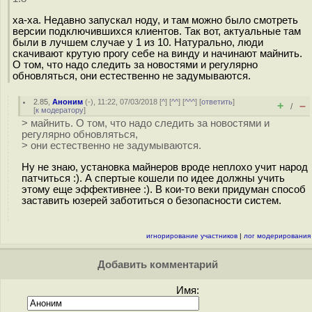
ха-ха. Недавно запускал ноду, и там можно было смотреть
версии подключившихся клиентов. Так вот, актуальные там
были в лучшем случае у 1 из 10. Натурально, люди
скачивают крутую прогу себе на винду и начинают майнить.
О том, что надо следить за новостями и регулярно
обновляться, они естественно не задумываются.
2.85
,
Аноним
(
-
), 11:22, 07/03/2018 [
^
] [
^^
] [
^^^
] [
ответить
]
+
–
/
[
к модератору
]
> майнить. О том, что надо следить за новостями и
регулярно обновляться,
> они естественно не задумываются.
Ну не знаю, установка майнеров вроде неплохо учит народ
патчиться :). А спертые кошели по идее должны учить
этому еще эффективнее :). В кои-то веки придуман способ
заставить юзерей заботиться о безопасности систем.
игнорирование участников
|
лог модерирования
Добавить комментарий
Имя: