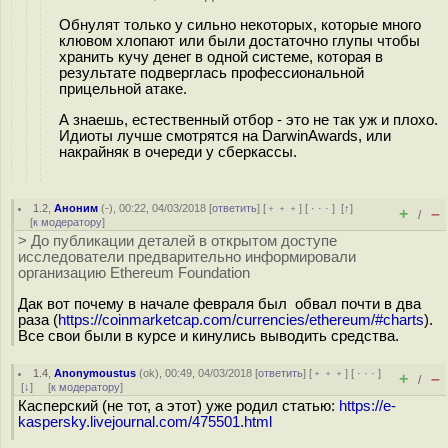
Обнулят только у сильно некоторых, которые много
клювом хлопают или были достаточно глупы чтобы
хранить кучу денег в одной системе, которая в
результате подверглась профессиональной
прицельной атаке.
А знаешь, естественный отбор - это не так уж и плохо.
Идиоты лучше смотрятся на DarwinAwards, или
накрайняк в очереди у сберкассы.
1.2
,
Аноним
(
-
), 00:22, 04/03/2018 [
ответить
] [
﹢﹢﹢
] [
· · ·
]
[
↑
]
+
–
/
[
к модератору
]
> До публикации деталей в открытом доступе
исследователи предварительно информировали
организацию Ethereum Foundation
Дак вот почему в начале февраля был обвал почти в два
раза (
https://coinmarketcap.com/currencies/ethereum/#charts
).
Все свои были в курсе и кинулись выводить средства.
1.4
,
Anonymoustus
(
ok
), 00:49, 04/03/2018 [
ответить
] [
﹢﹢﹢
] [
· · ·
]
+
–
/
[
↓
] [
к модератору
]
Касперский (не тот, а этот) уже родил статью:
https://e-
kaspersky.livejournal.com/475501.html