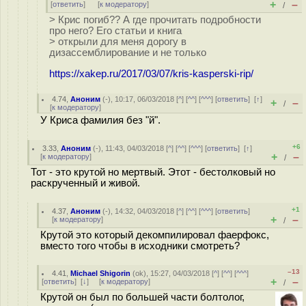
+
–
[
ответить
]
[
к модератору
]
/
> Крис погиб?? А где прочитать подробности
про него? Его статьи и книга
> открыли для меня дорогу в
дизассемблирование и не только
https://xakep.ru/2017/03/07/kris-kasperski-rip/
4.74
,
Аноним
(
-
), 10:17, 06/03/2018 [
^
] [
^^
] [
^^^
] [
ответить
]
[
↑
]
+
–
/
[
к модератору
]
У Криса фамилия без "й".
+6
3.33
,
Аноним
(
-
), 11:43, 04/03/2018 [
^
] [
^^
] [
^^^
] [
ответить
]
[
↑
]
+
–
[
к модератору
]
/
Тот - это крутой но мертвый. Этот - бестолковый но
раскрученный и живой.
+1
4.37
,
Аноним
(
-
), 14:32, 04/03/2018 [
^
] [
^^
] [
^^^
] [
ответить
]
+
–
[
к модератору
]
/
Крутой это который декомпилировал фаерфокс,
вместо того чтобы в исходники смотреть?
–13
4.41
,
Michael Shigorin
(
ok
), 15:27, 04/03/2018 [
^
] [
^^
] [
^^^
]
+
–
[
ответить
]
[
↓
] [
к модератору
]
/
Крутой он был по большей части болтолог,