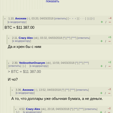
показать
–4
1.10
,
Аноним
(
-
), 03:20, 04/03/2018 [
ответить
] [
﹢﹢﹢
] [
· · ·
]
[
↓
] [
↑
]
+
–
[
к модератору
]
/
BTC = $11 387.00
+5
2.11
,
Crazy Alex
(
ok
), 03:32, 04/03/2018 [
^
] [
^^
] [
^^^
] [
ответить
]
+
–
[
к модератору
]
/
Да и хрен бы с ним
+2
2.30
,
YetAnotherOnanym
(
ok
), 10:59, 04/03/2018 [
^
] [
^^
] [
^^^
]
+
–
[
ответить
]
[
↓
] [
к модератору
]
/
> BTC = $11 387.00
И чо?
–2
3.36
,
Аноним
(
-
), 13:52, 04/03/2018 [
^
] [
^^
] [
^^^
] [
ответить
]
+
–
[
к модератору
]
/
А то, что доллары уже обычная бумага, а не деньги.
–2
4.52
,
Crazy Alex
(
ok
), 20:18, 04/03/2018 [
^
] [
^^
] [
^^^
] [
ответить
]
+
–
[
↓
] [
к модератору
]
/