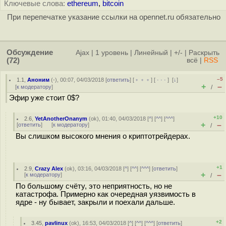
Ключевые слова:
ethereum
,
bitcoin
При перепечатке указание ссылки на opennet.ru обязательно
Обсуждение
Ajax
|
1 уровень
|
Линейный
|
+/-
|
Раскрыть
(72)
всё
|
RSS
–5
1.1
,
Аноним
(
-
), 00:07, 04/03/2018 [
ответить
] [
﹢﹢﹢
] [
· · ·
]
[
↓
]
+
–
[
к модератору
]
/
Эфир уже стоит 0$?
+10
2.6
,
YetAnotherOnanym
(
ok
), 01:40, 04/03/2018 [
^
] [
^^
] [
^^^
]
+
–
[
ответить
]
[
к модератору
]
/
Вы слишком высокого мнения о криптотрейдерах.
+1
2.9
,
Crazy Alex
(
ok
), 03:16, 04/03/2018 [
^
] [
^^
] [
^^^
] [
ответить
]
+
–
[
к модератору
]
/
По большому счёту, это неприятность, но не
катастрофа. Примерно как очередная уязвимость в
ядре - ну бывает, закрыли и поехали дальше.
+2
3.45
,
pavlinux
(
ok
), 16:53, 04/03/2018 [
^
] [
^^
] [
^^^
] [
ответить
]