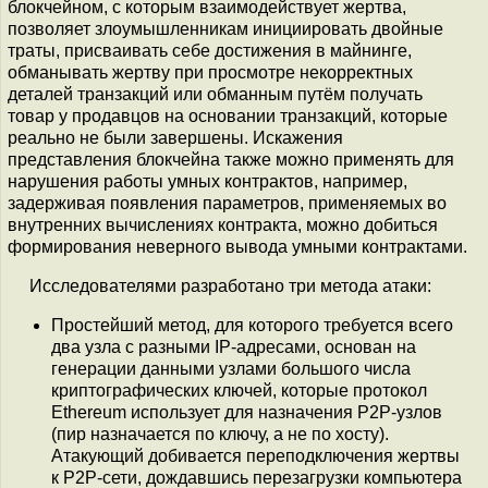
блокчейном, с которым взаимодействует жертва,
позволяет злоумышленникам инициировать двойные
траты, присваивать себе достижения в майнинге,
обманывать жертву при просмотре некорректных
деталей транзакций или обманным путём получать
товар у продавцов на основании транзакций, которые
реально не были завершены. Искажения
представления блокчейна также можно применять для
нарушения работы умных контрактов, например,
задерживая появления параметров, применяемых во
внутренних вычислениях контракта, можно добиться
формирования неверного вывода умными контрактами.
Исследователями разработано три метода атаки:
Простейший метод, для которого требуется всего
два узла с разными IP-адресами, основан на
генерации данными узлами большого числа
криптографических ключей, которые протокол
Ethereum использует для назначения P2P-узлов
(пир назначается по ключу, а не по хосту).
Атакующий добивается переподключения жертвы
к P2P-сети, дождавшись перезагрузки компьютера