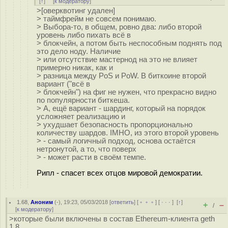
[
↑
] [
к модератору
]
>[оверквотинг удален]
> таймфрейм не совсем понимаю.
> Выбора-то, в общем, ровно два: либо второй
уровень либо пихать всё в
> блокчейн, а потом быть неспособным поднять под
это дело ноду. Наличие
> или отсутствие мастернод на это не влияет
примерно никак, как и
> разница между PoS и PoW. В биткоине второй
вариант ("всё в
> блокчейн") на фиг не нужен, что прекрасно видно
по популярности биткеша.
> А, ещё вариант - шардинг, который на порядок
усложняет реализацию и
> ухудшает безопасность пропорционально
количеству шардов. IMHO, из этого второй уровень
> - самый логичный подход, основа остаётся
нетронутой, а то, что поверх
> - может расти в своём темпе.
Рипл - спасет всех отцов мировой демократии.
1.68
,
Аноним
(
-
), 19:23, 05/03/2018 [
ответить
] [
﹢﹢﹢
] [
· · ·
]
[
↑
]
+
–
/
[
к модератору
]
>которые были включены в состав Ethereum-клиента geth
1.8