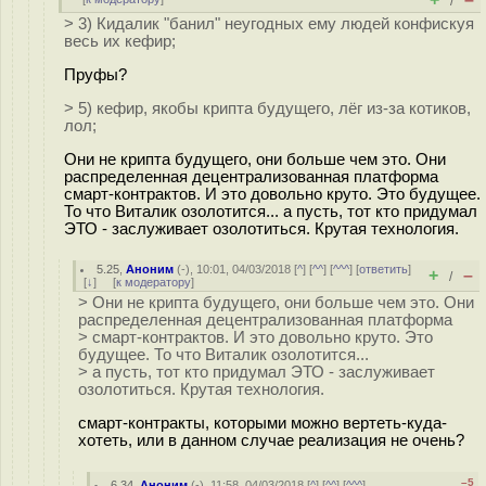
/
> 3) Кидалик "банил" неугодных ему людей конфискуя
весь их кефир;
Пруфы?
> 5) кефир, якобы крипта будущего, лёг из-за котиков,
лол;
Они не крипта будущего, они больше чем это. Они
распределенная децентрализованная платформа
смарт-контрактов. И это довольно круто. Это будущее.
То что Виталик озолотится... а пусть, тот кто придумал
ЭТО - заслуживает озолотиться. Крутая технология.
5.25
,
Аноним
(
-
), 10:01, 04/03/2018 [
^
] [
^^
] [
^^^
] [
ответить
]
+
–
/
[
↓
] [
к модератору
]
> Они не крипта будущего, они больше чем это. Они
распределенная децентрализованная платформа
> смарт-контрактов. И это довольно круто. Это
будущее. То что Виталик озолотится...
> а пусть, тот кто придумал ЭТО - заслуживает
озолотиться. Крутая технология.
смарт-контракты, которыми можно вертеть-куда-
хотеть, или в данном случае реализация не очень?
–5
6.34
,
Аноним
(
-
), 11:58, 04/03/2018 [
^
] [
^^
] [
^^^
]