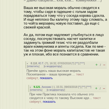
> давно говорили... кхм, кхм... "коммуняжки". :)
Ваша же высокая мораль обычно сводится к
тому, чтобы сидя в гадюшне с голым задом
порадоваться тому что у соседа корова сдохла.
И еще неплохо бы калитку этому гаду сломать, а
то чойта мерзавец новую поставил, да еще с
свежей краской.
Ах да, потом еще надлежит улыбнуться в лицо
соседу, посочувствовать насчет калитки и
задвинуть громкий тезис что ее раздолбали
враги коммунизма и агенты госдепа. Как по мне -
так на этом фоне мораль капиталистов не такая
уж и плохая, ибо все познается в сравнении.
8.118
,
Ю.Т.
(
?
), 16:32, 07/03/2018 [
^
] [
^^
] [
^^^
]
+
–
/
[
ответить
]
[
к модератору
]
Причём здесь наша высокая мораль
Поскипанное -- ваша проекция ...
текст
свёрнут,
показать
9.121
,
Аноним
(
-
), 15:31, 09/03/2018 [
^
] [
^^
] [
^^^
]
+
–
/
[
ответить
]
[
к модератору
]
При чем Практика показала что обычно это
сводится к чему-то такому Высокие иде...
текст
свёрнут,
показать