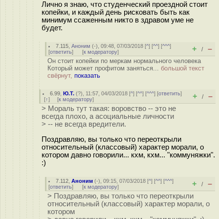
Лично я знаю, что студенческий проездной стоит
копейки, и каждый день рисковать быть как
минимум ссаженным никто в здравом уме не
будет.
7.115
,
Аноним
(
-
), 09:48, 07/03/2018 [
^
] [
^^
] [
^^^
]
+
–
/
[
ответить
]
[
к модератору
]
Он стоит копейки по меркам нормального человека
Который может профитом заняться...
большой текст
свёрнут,
показать
6.99
,
Ю.Т.
(
?
), 11:57, 04/03/2018 [
^
] [
^^
] [
^^^
] [
ответить
]
+
–
/
[
↑
] [
к модератору
]
> Мораль тут такая: воровство -- это не
всегда плохо, а асоциальные личности
> -- не всегда вредители.
Поздравляю, вы только что переоткрыли
относительный (классовый) характер морали, о
котором давно говорили... кхм, кхм... "коммуняжки".
:)
7.112
,
Аноним
(
-
), 09:15, 07/03/2018 [
^
] [
^^
] [
^^^
]
+
–
/
[
ответить
]
[
к модератору
]
> Поздравляю, вы только что переоткрыли
относительный (классовый) характер морали, о
котором