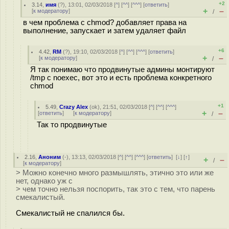
+2
3.14
,
имя
(
?
), 13:01, 02/03/2018 [
^
] [
^^
] [
^^^
] [
ответить
]
+
–
[
к модератору
]
/
в чем проблема с chmod? добавляет права на
выполнение, запускает и затем удаляет файл
+6
4.42
,
RM
(
?
), 19:10, 02/03/2018 [
^
] [
^^
] [
^^^
] [
ответить
]
+
–
[
к модератору
]
/
Я так понимаю что продвинутые админы монтируют
/tmp с noexec, вот это и есть проблема конкретного
chmod
+1
5.49
,
Crazy Alex
(
ok
), 21:51, 02/03/2018 [
^
] [
^^
] [
^^^
]
+
–
[
ответить
]
[
к модератору
]
/
Так то продвинутые
2.16
,
Аноним
(
-
), 13:13, 02/03/2018 [
^
] [
^^
] [
^^^
] [
ответить
]
[
↓
] [
↑
]
+
–
/
[
к модератору
]
> Можно конечно много размышлять, этично это или же
нет, однако уж с
> чем точно нельзя поспорить, так это с тем, что парень
смекалистый.
Смекалистый не спалился бы.