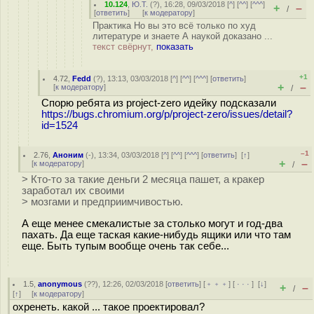
10.124
,
Ю.Т.
(
?
), 16:28, 09/03/2018 [
^
] [
^^
] [
^^^
]
+
–
/
[
ответить
]
[
к модератору
]
Практика Но вы это всё только по худ
литературе и знаете А наукой доказано ...
текст свёрнут,
показать
+1
4.72
,
Fedd
(
?
), 13:13, 03/03/2018 [
^
] [
^^
] [
^^^
] [
ответить
]
+
–
[
к модератору
]
/
Спорю ребята из project-zero идейку подсказали
https://bugs.chromium.org/p/project-zero/issues/detail?
id=1524
–1
2.76
,
Аноним
(
-
), 13:34, 03/03/2018 [
^
] [
^^
] [
^^^
] [
ответить
]
[
↑
]
+
–
[
к модератору
]
/
> Кто-то за такие деньги 2 месяца пашет, а кракер
заработал их своими
> мозгами и предприимчивостью.
А еще менее смекалистые за столько могут и год-два
пахать. Да еще таская какие-нибудь ящики или что там
еще. Быть тупым вообще очень так себе...
1.5
,
anonymous
(
??
), 12:26, 02/03/2018 [
ответить
] [
﹢﹢﹢
] [
· · ·
]
[
↓
]
+
–
/
[
↑
] [
к модератору
]
охренеть. какой ... такое проектировал?