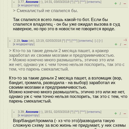
3.77
,
Аноним
(
-
), 14:31, 03/03/2018 [
^
] [
^^
] [
^^^
] [
ответить
]
+
–
/
[
к модератору
]
> Смекалистый не спалился бы.
Так спалился всего лишь какой-то бот. Если бы
спалился владелец - он бы уже ожидал вызова в суд
наверное, но про это в новости не говорится вроде.
–1
2.19
,
Iaaa
(
ok
), 13:19, 02/03/2018 [
^
] [
^^
] [
^^^
] [
ответить
]
[
↓
] [
↑
]
+
–
[
к модератору
]
/
> Кто-то за такие деньги 2 месяца пашет, а кракер
заработал их своими мозгами и предприимчивостью.
> Можно конечно много размышлять, этично это или
же нет, однако уж с чем точно нельзя поспорить, так это с
тем, что парень смекалистый.
Кто-то за такие деньги 2 месяца пашет, а взломщик (вор,
бандит, громила, разводила - на выбор) заработал их
своими мозгами и предприимчивостью.
Можно конечно много размышлять, этично это или же нет,
однако уж с чем точно нельзя поспорить, так это с тем, что
парень смекалистый.
3.39
,
Аноним
(
-
), 18:51, 02/03/2018 [
^
] [
^^
] [
^^^
] [
ответить
]
+
–
/
[
к модератору
]
Вор/бандит/громила (- хз что это)/разводила такую
сложную схему за всю жизнь не придумает, у них схемы