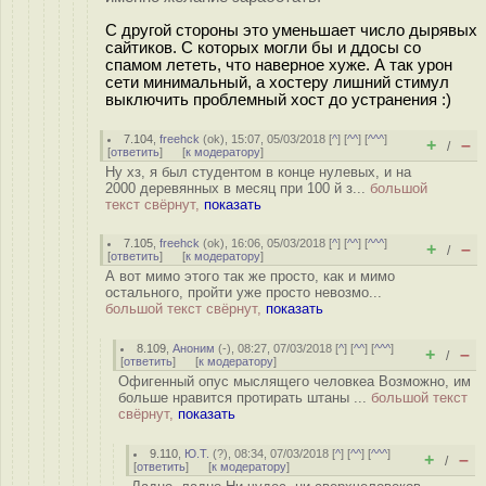
С другой стороны это уменьшает число дырявых
сайтиков. С которых могли бы и ддосы со
спамом лететь, что наверное хуже. А так урон
сети минимальный, а хостеру лишний стимул
выключить проблемный хост до устранения :)
7.104
,
freehck
(
ok
), 15:07, 05/03/2018 [
^
] [
^^
] [
^^^
]
+
–
/
[
ответить
]
[
к модератору
]
Ну хз, я был студентом в конце нулевых, и на
2000 деревянных в месяц при 100 й з...
большой
текст свёрнут,
показать
7.105
,
freehck
(
ok
), 16:06, 05/03/2018 [
^
] [
^^
] [
^^^
]
+
–
/
[
ответить
]
[
к модератору
]
А вот мимо этого так же просто, как и мимо
остального, пройти уже просто невозмо...
большой текст свёрнут,
показать
8.109
,
Аноним
(
-
), 08:27, 07/03/2018 [
^
] [
^^
] [
^^^
]
+
–
/
[
ответить
]
[
к модератору
]
Офигенный опус мыслящего человкеа Возможно, им
больше нравится протирать штаны ...
большой текст
свёрнут,
показать
9.110
,
Ю.Т.
(
?
), 08:34, 07/03/2018 [
^
] [
^^
] [
^^^
]
+
–
/
[
ответить
]
[
к модератору
]