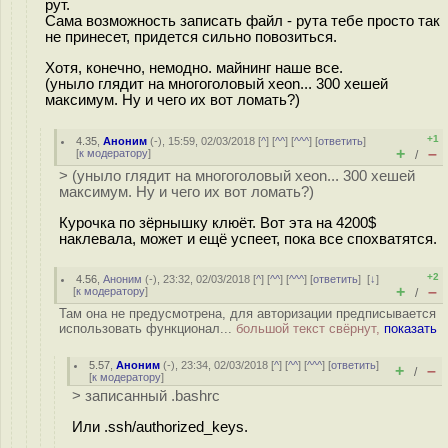
рут.
Сама возможность записать файл - рута тебе просто так
не принесет, придется сильно повозиться.
Хотя, конечно, немодно. майнинг наше все.
(уныло глядит на многоголовый xeon... 300 хешей
максимум. Ну и чего их вот ломать?)
+1
4.35
,
Аноним
(
-
), 15:59, 02/03/2018 [
^
] [
^^
] [
^^^
] [
ответить
]
+
–
[
к модератору
]
/
> (уныло глядит на многоголовый xeon... 300 хешей
максимум. Ну и чего их вот ломать?)
Курочка по зёрнышку клюёт. Вот эта на 4200$
наклевала, может и ещё успеет, пока все спохватятся.
+2
4.56
,
Аноним
(
-
), 23:32, 02/03/2018 [
^
] [
^^
] [
^^^
] [
ответить
]
[
↓
]
+
–
[
к модератору
]
/
Там она не предусмотрена, для авторизации предписывается
использовать функционал...
большой текст свёрнут,
показать
5.57
,
Аноним
(
-
), 23:34, 02/03/2018 [
^
] [
^^
] [
^^^
] [
ответить
]
+
–
/
[
к модератору
]
> записанный .bashrc
Или .ssh/authorized_keys.