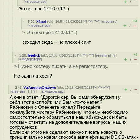
+
–
[
к модератору
]
/
Это вы про 127.0.0.1? :)
+3
5.79
,
X4asd
(
ok
), 14:54, 03/03/2018 [
^
] [
^^
] [
^^^
] [
ответить
]
+
–
[
к модератору
]
/
> Это вы про 127.0.0.1? :)
заходил сюда -- не плохой сайт
+2
3.20
,
freehck
(
ok
), 13:38, 02/03/2018 [
^
] [
^^
] [
^^^
] [
ответить
]
[
↑
]
+
–
[
к модератору
]
/
> Нужно хостеру писать, а не регистратору.
Не один ли хрен?
2.43
,
YetAnotherOnanym
(
ok
), 19:18, 02/03/2018 [
^
] [
^^
] [
^^^
]
+
–
/
[
ответить
]
[
↓
] [
↑
] [
к модератору
]
А они в ответ: "Дорогой сэр, Вы сами обнаружили у
себя этот эксплойт, или Вам кто-то напел?
Рабинович с Опеннета напел? Передайте,
пожалуйста мистеру Рабиновичу, что ему необходимо
самостоятельно обратиться в наш абьюз-деск и быть
готовым ответить на дополнительные вопросы наших
сотрудников".
Если они этого не сделают, можно писать новость о
принципиально новом способе амплификации DDOS-атак -