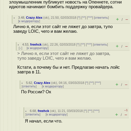
злоумышленник публикует новость на Опеннете, сотни
идиотов начинают бомбить поддержку провайдера.
3.48
,
Crazy Alex
(
ok
), 21:50, 02/03/2018 [
^
] [
^^
] [
^^^
] [
ответить
]
+
–
/
[
к модератору
]
Лично я, если этот сайт не ляжет до завтра, тупо
заведу LOIC, чего и вам желаю.
4.53
,
freehck
(
ok
), 22:26, 02/03/2018 [
^
] [
^^
] [
^^^
] [
ответить
]
+
–
/
[
↓
] [
к модератору
]
> Лично я, если этот сайт не ляжет до завтра,
тупо заведу LOIC, чего и вам желаю.
Кстати, а почему бы и нет. Предлагаю начать лойс
завтра в 11.
5.62
,
Crazy Alex
(
ok
), 04:16, 03/03/2018 [
^
] [
^^
] [
^^^
]
+
–
/
[
ответить
]
[
к модератору
]
По России? Ок
–1
6.68
,
freehck
(
ok
), 11:21, 03/03/2018 [
^
] [
^^
] [
^^^
]
+
–
[
ответить
]
[
к модератору
]
/
Я начал, если что.