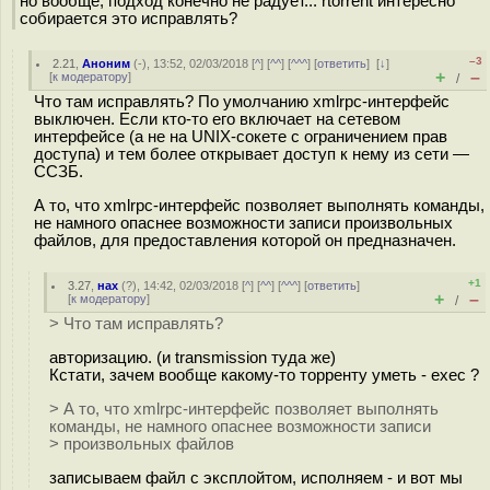
но вообще, подход конечно не радует... rtorrent интересно
собирается это исправлять?
–3
2.21
,
Аноним
(
-
), 13:52, 02/03/2018 [
^
] [
^^
] [
^^^
] [
ответить
]
[
↓
]
+
–
[
к модератору
]
/
Что там исправлять? По умолчанию xmlrpc-интерфейс
выключен. Если кто-то его включает на сетевом
интерфейсе (а не на UNIX-сокете с ограничением прав
доступа) и тем более открывает доступ к нему из сети —
ССЗБ.
А то, что xmlrpc-интерфейс позволяет выполнять команды,
не намного опаснее возможности записи произвольных
файлов, для предоставления которой он предназначен.
+1
3.27
,
нах
(
?
), 14:42, 02/03/2018 [
^
] [
^^
] [
^^^
] [
ответить
]
+
–
[
к модератору
]
/
> Что там исправлять?
авторизацию. (и transmission туда же)
Кстати, зачем вообще какому-то торренту уметь - exec ?
> А то, что xmlrpc-интерфейс позволяет выполнять
команды, не намного опаснее возможности записи
> произвольных файлов
записываем файл с эксплойтом, исполняем - и вот мы