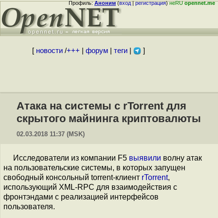
Профиль:
Аноним
(
вход
|
регистрация
)
неRU
opennet.me
[
новости
/
+++
|
форум
|
теги
|
]
Атака на системы с rTorrent для
скрытого майнинга криптовалюты
02.03.2018 11:37 (MSK)
Исследователи из компании F5
выявили
волну атак
на пользовательские системы, в которых запущен
свободный консольный torrent-клиент
rTorrent
,
использующий XML-RPC для взаимодействия с
фронтэндами с реализацией интерфейсов
пользователя.