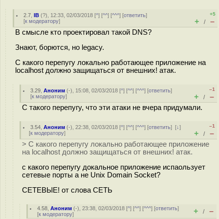
+5
2.7
,
IB
(
?
), 12:33, 02/03/2018 [
^
] [
^^
] [
^^^
] [
ответить
]
+
–
[
к модератору
]
/
В смысле кто проектировал такой DNS?
Знают, борются, но legacy.
С какого перепугу локально работающее приложение на
localhost должно защищаться от внешних! атак.
–1
3.29
,
Аноним
(
-
), 15:08, 02/03/2018 [
^
] [
^^
] [
^^^
] [
ответить
]
+
–
[
к модератору
]
/
С такого перепугу, что эти атаки не вчера придумали.
–1
3.54
,
Аноним
(
-
), 22:38, 02/03/2018 [
^
] [
^^
] [
^^^
] [
ответить
]
[
↓
]
+
–
[
к модератору
]
/
> С какого перепугу локально работающее приложение
на localhost должно защищаться от внешних! атак.
с какого перепугу докальное приложение испаользует
сетевые порты а не Unix Domain Socket?
СЕТЕВЫЕ! от слова СЕТЬ
4.58
,
Аноним
(
-
), 23:38, 02/03/2018 [
^
] [
^^
] [
^^^
] [
ответить
]
+
–
/
[
к модератору
]