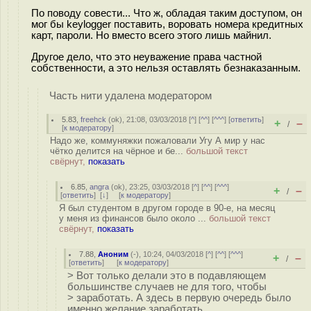
По поводу совести... Что ж, обладая таким доступом, он
мог бы keylogger поставить, воровать номера кредитных
карт, пароли. Но вместо всего этого лишь майнил.
Другое дело, что это неуважение права частной
собственности, а это нельзя оставлять безнаказанным.
Часть нити удалена модератором
5.83
,
freehck
(
ok
), 21:08, 03/03/2018 [
^
] [
^^
] [
^^^
] [
ответить
]
+
–
/
[
к модератору
]
Надо же, коммуняжки пожаловали Угу А мир у нас
чётко делится на чёрное и бе...
большой текст
свёрнут,
показать
6.85
,
angra
(
ok
), 23:25, 03/03/2018 [
^
] [
^^
] [
^^^
]
+
–
/
[
ответить
]
[
↓
] [
к модератору
]
Я был студентом в другом городе в 90-е, на месяц
у меня из финансов было около ...
большой текст
свёрнут,
показать
7.88
,
Аноним
(
-
), 10:24, 04/03/2018 [
^
] [
^^
] [
^^^
]
+
–
/
[
ответить
]
[
к модератору
]
> Вот только делали это в подавляющем
большинстве случаев не для того, чтобы
> заработать. А здесь в первую очередь было
именно желание заработать.