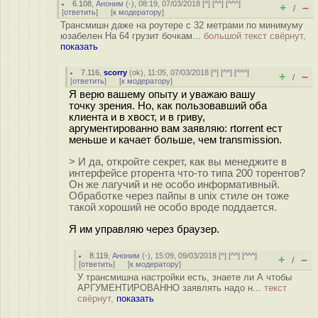
6.108
,
Аноним
(
-
), 08:19, 07/03/2018 [
^
] [
^^
] [
^^^
]
+
–
/
[
ответить
]
[
к модератору
]
Трансмишн даже на роутере с 32 метрами по минимуму
юзабелен На 64 грузит бочкам...
большой текст свёрнут,
показать
7.116
,
scorry
(
ok
), 11:05, 07/03/2018 [
^
] [
^^
] [
^^^
]
+
–
/
[
ответить
]
[
к модератору
]
Я верю вашему опыту и уважаю вашу
точку зрения. Но, как пользовавший оба
клиента и в хвост, и в гриву,
аргументированно вам заявляю: rtorrent ест
меньше и качает больше, чем transmission.
> И да, откройте секрет, как вы менеджите в
интерфейсе рторента что-то типа 200 торентов?
Он же лагучий и не особо информативный.
Обработке через пайпы в unix стиле он тоже
такой хороший не особо вроде поддается.
Я им управляю через браузер.
8.119
,
Аноним
(
-
), 15:09, 09/03/2018 [
^
] [
^^
] [
^^^
]
+
–
/
[
ответить
]
[
к модератору
]
У трансмишна настройки есть, знаете ли А чтобы
АРГУМЕНТИРОВАННО заявлять надо н...
текст
свёрнут,
показать