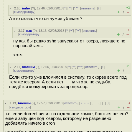
+2
2.10
,
imho
(
?
), 12:46, 02/03/2018 [
^
] [
^^
] [
^^^
] [
ответить
]
[
↓
]
+
–
[
к модератору
]
/
А кто сказал что он чужие убивает?
–1
3.17
,
нах
(
?
), 13:13, 02/03/2018 [
^
] [
^^
] [
^^^
] [
ответить
]
+
–
[
к модератору
]
/
ну как бы редко sshd запускают от юзера, лазящего по
порносайтам...
хотя...
+1
2.11
,
Аноним
(
-
), 12:56, 02/03/2018 [
^
] [
^^
] [
^^^
] [
ответить
]
[
↑
]
+
–
[
к модератору
]
/
Если кто-то уже вломился в систему, то скорее всего под
тем же юзером. А если нет — ну что ж, не судьба,
придётся конкурировать за процессор.
–1
1.13
,
Аноним
(
-
), 12:57, 02/03/2018 [
ответить
] [
﹢﹢﹢
] [
· · ·
]
[
↓
] [
↑
]
+
–
[
к модератору
]
/
т.е. если rtorrent висит на отдельном компе, бояться нечего?
еще и запущен под юзером, которому не разрешено
добавлять ничего в cron