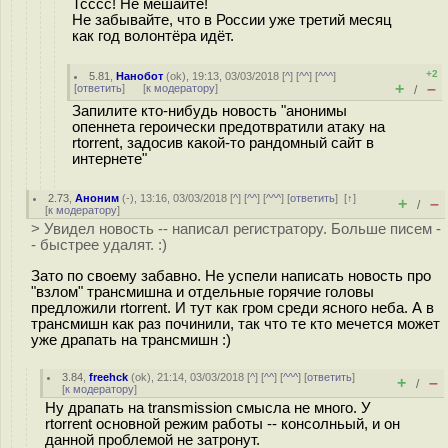
Тсссс! Не мешайте!
Не забывайте, что в России уже третий месяц
как год волонтёра идёт.
+2
5.81
,
Нанобот
(
ok
), 19:13, 03/03/2018 [
^
] [
^^
] [
^^^
]
+
–
[
ответить
]
[
к модератору
]
/
Запилите кто-нибудь новость "анонимы
опеннета героически предотвратили атаку на
rtorrent, задосив какой-то рандомный сайт в
интернете"
2.73
,
Аноним
(
-
), 13:16, 03/03/2018 [
^
] [
^^
] [
^^^
] [
ответить
]
[
↑
]
+
–
/
[
к модератору
]
> Увидел новость -- написал регистратору. Больше писем -
- быстрее удалят. :)
Зато по своему забавно. Не успели написать новость про
"взлом" трансмишна и отдельные горячие головы
предложили rtorrent. И тут как гром среди ясного неба. А в
трансмишн как раз починили, так что те кто мечется может
уже драпать на трансмишн :)
3.84
,
freehck
(
ok
), 21:14, 03/03/2018 [
^
] [
^^
] [
^^^
] [
ответить
]
+
–
/
[
к модератору
]
Ну драпать на transmission смысла не много. У
rtorrent основной режим работы -- консолньый, и он
данной проблемой не затронут.