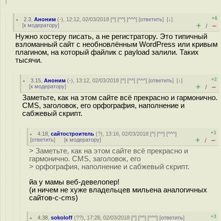
+6
2.3
,
Аноним
(
-
), 12:12, 02/03/2018 [
^
] [
^^
] [
^^^
] [
ответить
]
[
↓
]
+
–
[
к модератору
]
/
Нужно хостеру писать, а не регистратору. Это типичный
взломанный сайт с необновлённым WordPress или кривым
плагином, на который файлик с payload залили. Таких
тысячи.
+2
3.15
,
Аноним
(
-
), 13:12, 02/03/2018 [
^
] [
^^
] [
^^^
] [
ответить
]
[
↓
]
+
–
[
к модератору
]
/
Заметьте, как на этом сайте всё прекрасно и гармонично.
CMS, заголовок, его орфография, наполнение и
сабжевый скрипт.
+1
4.18
,
сайтостроитель
(
?
), 13:16, 02/03/2018 [
^
] [
^^
] [
^^^
]
+
–
[
ответить
]
[
к модератору
]
/
> Заметьте, как на этом сайте всё прекрасно и
гармонично. CMS, заголовок, его
> орфография, наполнение и сабжевый скрипт.
йа у мамы веб-девелопер!
(и ничем не хуже владельцев мильена аналогичных
сайтов-с-cms)
+3
4.38
,
sokoloff
(
??
), 17:28, 02/03/2018 [
^
] [
^^
] [
^^^
] [
ответить
]