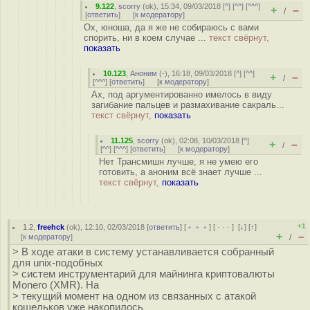
9.122
,
scorry
(
ok
), 15:34, 09/03/2018 [
^
] [
^^
] [
^^^
]
+
–
/
[
ответить
]
[
к модератору
]
Ох, юноша, да я же не собираюсь с вами
спорить, ни в коем случае ...
текст свёрнут,
показать
10.123
,
Аноним
(
-
), 16:18, 09/03/2018 [
^
] [
^^
]
+
–
/
[
^^^
] [
ответить
]
[
к модератору
]
Ах, под аргументированно имелось в виду
загибание пальцев и размахивание сакраль...
текст свёрнут,
показать
11.125
,
scorry
(
ok
), 02:08, 10/03/2018 [
^
]
+
–
/
[
^^
] [
^^^
] [
ответить
]
[
к модератору
]
Нет Трансмишн лучше, я не умею его
готовить, а аноним всё знает лучше ...
текст свёрнут,
показать
+1
1.2
,
freehck
(
ok
), 12:10, 02/03/2018 [
ответить
] [
﹢﹢﹢
] [
· · ·
]
[
↓
] [
↑
]
+
–
[
к модератору
]
/
> В ходе атаки в систему устанавливается собранный
для unix-подобных
> систем инструментарий для майнинга криптовалюты
Monero (XMR). На
> текущий момент на одном из связанных с атакой
кошельков уже накопилось