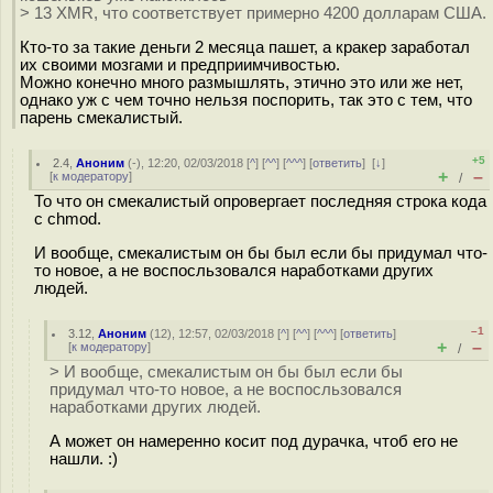
> 13 XMR, что соответствует примерно 4200 долларам США.
Кто-то за такие деньги 2 месяца пашет, а кракер заработал
их своими мозгами и предприимчивостью.
Можно конечно много размышлять, этично это или же нет,
однако уж с чем точно нельзя поспорить, так это с тем, что
парень смекалистый.
+5
2.4
,
Аноним
(
-
), 12:20, 02/03/2018 [
^
] [
^^
] [
^^^
] [
ответить
]
[
↓
]
+
–
[
к модератору
]
/
То что он смекалистый опровергает последняя строка кода
с chmod.
И вообще, смекалистым он бы был если бы придумал что-
то новое, а не воспосльзовался наработками других
людей.
–1
3.12
,
Аноним
(
12
), 12:57, 02/03/2018 [
^
] [
^^
] [
^^^
] [
ответить
]
+
–
[
к модератору
]
/
> И вообще, смекалистым он бы был если бы
придумал что-то новое, а не воспосльзовался
наработками других людей.
А может он намеренно косит под дурачка, чтоб его не
нашли. :)