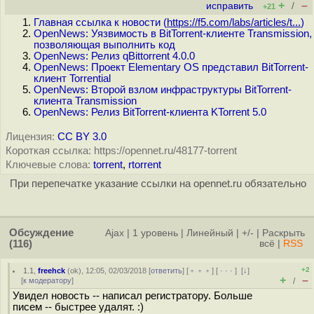
+
–
исправить
/
+21
Главная ссылка к новости (
https://f5.com/labs/articles/t...
)
OpenNews: Уязвимость в BitTorrent-клиенте Transmission,
позволяющая выполнить код
OpenNews: Релиз qBittorrent 4.0.0
OpenNews: Проект Elementary OS представил BitTorrent-
клиент Torrential
OpenNews: Второй взлом инфраструктуры BitTorrent-
клиента Transmission
OpenNews: Релиз BitTorrent-клиента KTorrent 5.0
Лицензия:
CC BY 3.0
Короткая ссылка: https://opennet.ru/48177-torrent
Ключевые слова:
torrent
,
rtorrent
При перепечатке указание ссылки на opennet.ru обязательно
Обсуждение
Ajax
|
1 уровень
|
Линейный
|
+/-
|
Раскрыть
(116)
всё
|
RSS
+2
1.1
,
freehck
(
ok
), 12:05, 02/03/2018 [
ответить
] [
﹢﹢﹢
] [
· · ·
]
[
↓
]
+
–
[
к модератору
]
/
Увидел новость -- написал регистратору. Больше
писем -- быстрее удалят. :)