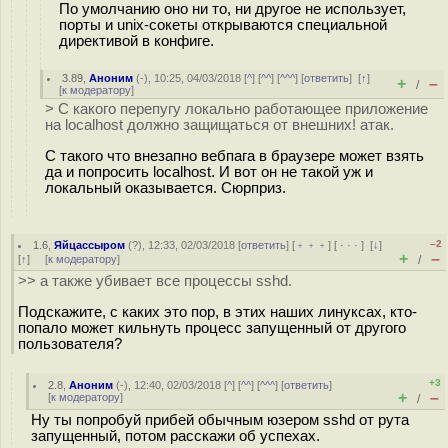
По умолчанию оно ни то, ни другое не использует,
порты и unix-сокеты открываются специальной
директивой в конфиге.
3.89
,
Аноним
(
-
), 10:25, 04/03/2018 [
^
] [
^^
] [
^^^
] [
ответить
]
[
↑
]
+
–
/
[
к модератору
]
> С какого перепугу локально работающее приложение
на localhost должно защищаться от внешних! атак.
С такого что внезапно вебпага в браузере может взять
да и попросить localhost. И вот он не такой уж и
локальный оказывается. Сюрприз.
–2
1.6
,
Яйцассыром
(
?
), 12:33, 02/03/2018 [
ответить
] [
﹢﹢﹢
] [
· · ·
]
[
↓
]
+
–
[
↑
] [
к модератору
]
/
>> а также убивает все процессы sshd.
Подскажите, с каких это пор, в этих наших линуксах, кто-
попало может кильнуть процесс запущенный от другого
пользователя?
+3
2.8
,
Аноним
(
-
), 12:40, 02/03/2018 [
^
] [
^^
] [
^^^
] [
ответить
]
+
–
[
к модератору
]
/
Ну ты попробуй прибей обычным юзером sshd от рута
запущенный, потом расскажи об успехах.