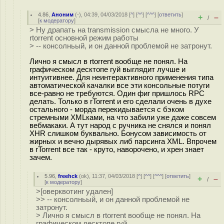
4.86
,
Аноним
(
-
), 04:39, 04/03/2018 [
^
] [
^^
] [
^^^
] [
ответить
]
+
–
/
[
к модератору
]
> Ну драпать на transmission смысла не много. У
rtorrent основной режим работы
> -- консолньый, и он данной проблемой не затронут.
Лично я смысл в rtorrent вообще не понял. На
графическом десктопе гуй выглядит лучше и
интуитивнее. Для неинтерактивного применения типа
автоматической качалки все эти консольные потуги
все-равно не требуются. Один фиг пришлось RPC
делать. Только в rTorrent и его сделали очень в духе
остального - морда перекидывается с бэком
стремными XMLками, на что забили уже даже совсем
вебмакаки. А тут народ с ручника не снялся и понял
XHR слишком буквально. Бонусом зависимость от
жирных и вечно дырявых либ парсинга XML. Впрочем
в rTorrent все так - круто, наворочено, и хрен знает
зачем.
5.96
,
freehck
(
ok
), 11:37, 04/03/2018 [
^
] [
^^
] [
^^^
] [
ответить
]
+
–
/
[
к модератору
]
>[оверквотинг удален]
>> -- консолньый, и он данной проблемой не
затронут.
> Лично я смысл в rtorrent вообще не понял. На
графическом десктопе гуй