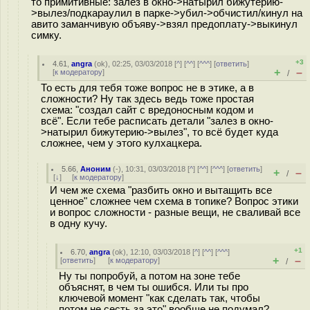
то примитивные: залез в окно->натырил бижутерию-
>вылез/подкараулил в парке->убил->обчистил/кинул на
авито заманчивую объяву->взял предоплату->выкинул
симку.
+3
4.61
,
angra
(
ok
), 02:25, 03/03/2018 [
^
] [
^^
] [
^^^
] [
ответить
]
+
–
[
к модератору
]
/
То есть для тебя тоже вопрос не в этике, а в
сложности? Ну так здесь ведь тоже простая
схема: "создал сайт с вредоносным кодом и
всё". Если тебе расписать детали "залез в окно-
>натырил бижутерию->вылез", то всё будет куда
сложнее, чем у этого кулхацкера.
5.66
,
Аноним
(
-
), 10:31, 03/03/2018 [
^
] [
^^
] [
^^^
] [
ответить
]
+
–
/
[
↓
] [
к модератору
]
И чем же схема "разбить окно и вытащить все
ценное" сложнее чем схема в топике? Вопрос этики
и вопрос сложности - разные вещи, не сваливай все
в одну кучу.
+1
6.70
,
angra
(
ok
), 12:10, 03/03/2018 [
^
] [
^^
] [
^^^
]
+
–
[
ответить
]
[
к модератору
]
/
Ну ты попробуй, а потом на зоне тебе
объяснят, в чем ты ошибся. Или ты про
ключевой момент "как сделать так, чтобы
потом не сесть за это" вообще не подумал?