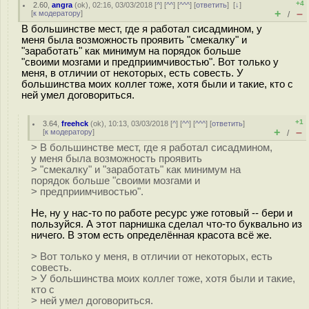
+4
2.60
,
angra
(
ok
), 02:16, 03/03/2018 [
^
] [
^^
] [
^^^
] [
ответить
]
[
↓
]
+
–
[
к модератору
]
/
В большинстве мест, где я работал сисадмином, у
меня была возможность проявить "смекалку" и
"заработать" как минимум на порядок больше
"своими мозгами и предприимчивостью". Вот только у
меня, в отличии от некоторых, есть совесть. У
большинства моих коллег тоже, хотя были и такие, кто с
ней умел договориться.
+1
3.64
,
freehck
(
ok
), 10:13, 03/03/2018 [
^
] [
^^
] [
^^^
] [
ответить
]
+
–
[
к модератору
]
/
> В большинстве мест, где я работал сисадмином,
у меня была возможность проявить
> "смекалку" и "заработать" как минимум на
порядок больше "своими мозгами и
> предприимчивостью".
Не, ну у нас-то по работе ресурс уже готовый -- бери и
пользуйся. А этот парнишка сделал что-то буквально из
ничего. В этом есть определённая красота всё же.
> Вот только у меня, в отличии от некоторых, есть
совесть.
> У большинства моих коллег тоже, хотя были и такие,
кто с
> ней умел договориться.