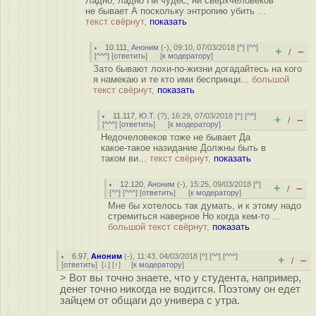
Ладно, ладно Ни чудес, ни сверхчеловеков
не бывает А поскольку энтропию убить ...
текст свёрнут,
показать
10.111
,
Аноним
(
-
), 09:10, 07/03/2018 [
^
] [
^^
]
+
–
/
[
^^^
] [
ответить
]
[
к модератору
]
Зато бывают лохи-по-жизни догадайтесь на кого
я намекаю и те кто ими беспринци...
большой
текст свёрнут,
показать
11.117
,
Ю.Т.
(
?
), 16:29, 07/03/2018 [
^
] [
^^
]
+
–
/
[
^^^
] [
ответить
]
[
к модератору
]
Недочеловеков тоже не бывает Да
какое-такое назидание Должны быть в
таком ви...
текст свёрнут,
показать
12.120
,
Аноним
(
-
), 15:25, 09/03/2018 [
^
]
+
–
/
[
^^
] [
^^^
] [
ответить
]
[
к модератору
]
Мне бы хотелось так думать, и к этому надо
стремиться наверное Но когда кем-то ...
большой текст свёрнут,
показать
6.97
,
Аноним
(
-
), 11:43, 04/03/2018 [
^
] [
^^
] [
^^^
]
+
–
/
[
ответить
]
[
↓
] [
↑
] [
к модератору
]
> Вот вы точно знаете, что у студента, например,
денег точно никогда не водится. Поэтому он едет
зайцем от общаги до универа с утра.