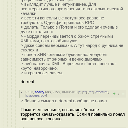
> выглядит лучше и интуитивнее. Для
неинтерактивного применения типа автоматической
качалки
> все эти консольные потуги все-равно не
требуются. Один фиг пришлось RPC
> делать. Только в rTorrent и его сделали очень в
духе остального
> - морда перекидывается с бэком стремными
XMLками, на что забили уже
> даже совсем вебмакаки. А тут народ с ручника не
снялся и
> понял XHR слишком буквально. Бонусом
зависимость от жирных и вечно дырявых
> либ парсинга XML. Впрочем в rTorrent все так -
круто, наворочено,
> и хрен знает зачем.
rtorrent
5.103
,
scorry
(
ok
), 21:27, 04/03/2018 [
^
] [
^^
] [
^^^
] [
ответить
]
+
–
/
[
к модератору
]
> Лично я смысл в rtorrent вообще не понял
Памяти ест меньше, позволяет больше
торрентов качать-отдавать. Если я правильно понял
ваш вопрос. конечно.