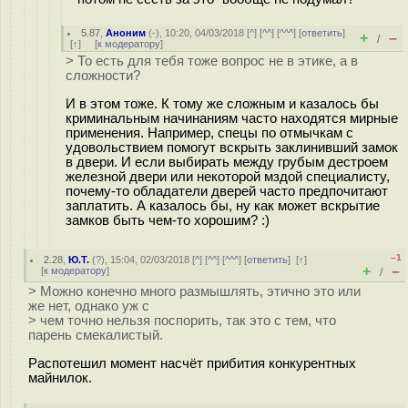
5.87
,
Аноним
(
-
), 10:20, 04/03/2018 [
^
] [
^^
] [
^^^
] [
ответить
]
+
–
/
[
↑
] [
к модератору
]
> То есть для тебя тоже вопрос не в этике, а в
сложности?
И в этом тоже. К тому же сложным и казалось бы
криминальным начинаниям часто находятся мирные
применения. Например, спецы по отмычкам с
удовольствием помогут вскрыть заклинивший замок
в двери. И если выбирать между грубым дестроем
железной двери или некоторой мздой специалисту,
почему-то обладатели дверей часто предпочитают
заплатить. А казалось бы, ну как может вскрытие
замков быть чем-то хорошим? :)
–1
2.28
,
Ю.Т.
(
?
), 15:04, 02/03/2018 [
^
] [
^^
] [
^^^
] [
ответить
]
[
↑
]
+
–
[
к модератору
]
/
> Можно конечно много размышлять, этично это или
же нет, однако уж с
> чем точно нельзя поспорить, так это с тем, что
парень смекалистый.
Распотешил момент насчёт прибития конкурентных
майнилок.