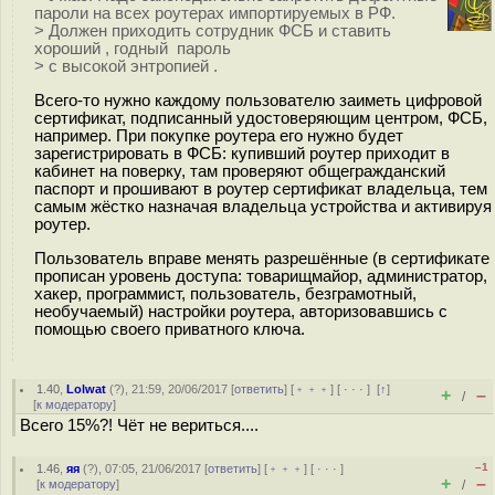
пароли на всех роутерах импортируемых в РФ.
> Должен приходить сотрудник ФСБ и ставить
хороший , годный пароль
> с высокой энтропией .
Всего-то нужно каждому пользователю заиметь цифровой
сертификат, подписанный удостоверяющим центром, ФСБ,
например. При покупке роутера его нужно будет
зарегистрировать в ФСБ: купивший роутер приходит в
кабинет на поверку, там проверяют общегражданский
паспорт и прошивают в роутер сертификат владельца, тем
самым жёстко назначая владельца устройства и активируя
роутер.
Пользователь вправе менять разрешённые (в сертификате
прописан уровень доступа: товарищмайор, администратор,
хакер, программист, пользователь, безграмотный,
необучаемый) настройки роутера, авторизовавшись с
помощью своего приватного ключа.
1.40
,
Lolwat
(
?
), 21:59, 20/06/2017 [
ответить
] [
﹢﹢﹢
] [
· · ·
]
[
↑
]
+
–
/
[
к модератору
]
Всего 15%?! Чёт не вериться....
–1
1.46
,
яя
(
?
), 07:05, 21/06/2017 [
ответить
] [
﹢﹢﹢
] [
· · ·
]
+
–
[
к модератору
]
/