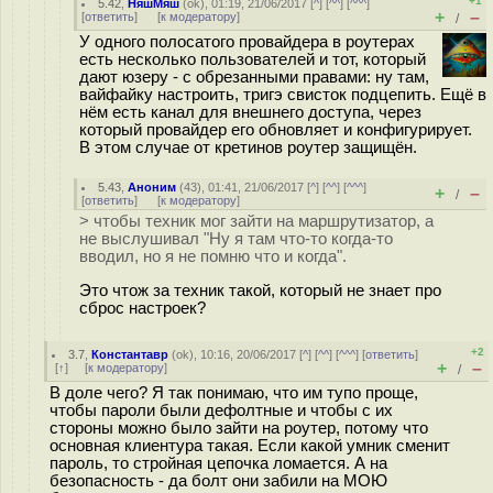
+1
5.42
,
НяшМяш
(
ok
), 01:19, 21/06/2017 [
^
] [
^^
] [
^^^
]
+
–
[
ответить
]
[
к модератору
]
/
У одного полосатого провайдера в роутерах
есть несколько пользователей и тот, который
дают юзеру - с обрезанными правами: ну там,
вайфайку настроить, тригэ свисток подцепить. Ещё в
нём есть канал для внешнего доступа, через
который провайдер его обновляет и конфигурирует.
В этом случае от кретинов роутер защищён.
5.43
,
Аноним
(
43
), 01:41, 21/06/2017 [
^
] [
^^
] [
^^^
]
+
–
/
[
ответить
]
[
к модератору
]
> чтобы техник мог зайти на маршрутизатор, а
не выслушивал "Ну я там что-то когда-то
вводил, но я не помню что и когда".
Это чтож за техник такой, который не знает про
сброс настроек?
+2
3.7
,
Константавр
(
ok
), 10:16, 20/06/2017 [
^
] [
^^
] [
^^^
] [
ответить
]
+
–
[
↑
] [
к модератору
]
/
В доле чего? Я так понимаю, что им тупо проще,
чтобы пароли были дефолтные и чтобы с их
стороны можно было зайти на роутер, потому что
основная клиентура такая. Если какой умник сменит
пароль, то стройная цепочка ломается. А на
безопасность - да болт они забили на МОЮ