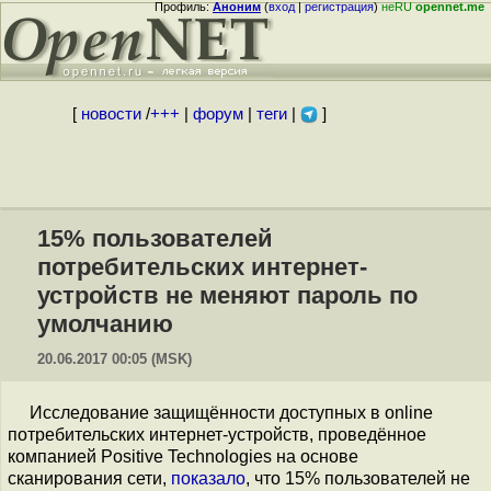
Профиль:
Аноним
(
вход
|
регистрация
)
неRU
opennet.me
[
новости
/
+++
|
форум
|
теги
|
]
15% пользователей
потребительских интернет-
устройств не меняют пароль по
умолчанию
20.06.2017 00:05 (MSK)
Исследование защищённости доступных в online
потребительских интернет-устройств, проведённое
компанией Positive Technologies на основе
сканирования сети,
показало
, что 15% пользователей не