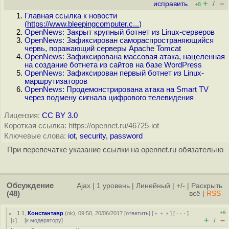
+
–
исправить
/
+8
Главная ссылка к новости
(
https://www.bleepingcomputer.c...
)
OpenNews: Закрыт крупный ботнет из Linux-серверов
OpenNews: Зафиксирован самораспространяющийся
червь, поражающий серверы Apache Tomcat
OpenNews: Зафиксирована массовая атака, нацеленная
на создание ботнета из сайтов на базе WordPress
OpenNews: Зафиксирован первый ботнет из Linux-
маршрутизаторов
OpenNews: Продемонстрирована атака на Smart TV
через подмену сигнала цифрового телевидения
Лицензия:
CC BY 3.0
Короткая ссылка: https://opennet.ru/46725-iot
Ключевые слова:
iot
,
security
,
password
При перепечатке указание ссылки на opennet.ru обязательно
Обсуждение
Ajax
|
1 уровень
|
Линейный
|
+/-
|
Раскрыть
(48)
всё
|
RSS
+6
1.1
,
Константавр
(
ok
), 09:50, 20/06/2017 [
ответить
] [
﹢﹢﹢
] [
· · ·
]
+
–
[
↓
] [
к модератору
]
/