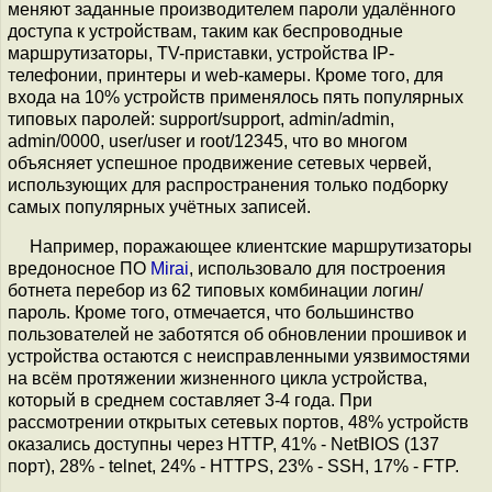
меняют заданные производителем пароли удалённого
доступа к устройствам, таким как беспроводные
маршрутизаторы, TV-приставки, устройства IP-
телефонии, принтеры и web-камеры. Кроме того, для
входа на 10% устройств применялось пять популярных
типовых паролей: support/support, admin/admin,
admin/0000, user/user и root/12345, что во многом
объясняет успешное продвижение сетевых червей,
использующих для распространения только подборку
самых популярных учётных записей.
Например, поражающее клиентские маршрутизаторы
вредоносное ПО
Mirai
, использовало для построения
ботнета перебор из 62 типовых комбинации логин/
пароль. Кроме того, отмечается, что большинство
пользователей не заботятся об обновлении прошивок и
устройства остаются с неисправленными уязвимостями
на всём протяжении жизненного цикла устройства,
который в среднем составляет 3-4 года. При
рассмотрении открытых сетевых портов, 48% устройств
оказались доступны через HTTP, 41% - NetBIOS (137
порт), 28% - telnet, 24% - HTTPS, 23% - SSH, 17% - FTP.