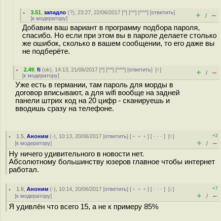
3.51
,
западло
(
?
), 23:27, 22/06/2017 [
^
] [
^^
] [
^^^
] [
ответить
]
+
–
/
[
к модератору
]
Добавим ваш вариант в программу подбора пароля,
спасибо. Но если при этом вы в пароле делаете столько
же ошибок, сколько в вашем сообщении, то его даже вы
не подберёте.
2.49
,
fi
(
ok
), 14:13, 21/06/2017 [
^
] [
^^
] [
^^^
] [
ответить
]
[
↑
]
+
–
/
[
к модератору
]
Уже есть в германии, там пароль для морды в
договор вписывают, а для wifi вообще на задней
панели штрих код на 20 цифр - сканируешь и
вводишь сразу на телефоне.
+2
1.5
,
Аноним
(
-
), 10:13, 20/06/2017 [
ответить
] [
﹢﹢﹢
] [
· · ·
]
[
↑
]
+
–
[
к модератору
]
/
Ну ничего удивительного в новости нет.
Абсолютному большинству юзеров главное чтобы интернет
работал.
+7
1.6
,
Аноним
(
-
), 10:14, 20/06/2017 [
ответить
] [
﹢﹢﹢
] [
· · ·
]
[
↓
]
+
–
[
к модератору
]
/
Я удивлён что всего 15, а не к примеру 85%