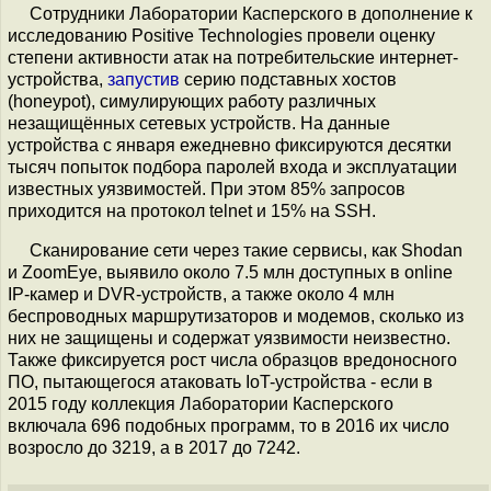
Сотрудники Лаборатории Касперского в дополнение к
исследованию Positive Technologies провели оценку
степени активности атак на потребительские интернет-
устройства,
запустив
серию подставных хостов
(honeypot), симулирующих работу различных
незащищённых сетевых устройств. На данные
устройства с января ежедневно фиксируются десятки
тысяч попыток подбора паролей входа и эксплуатации
известных уязвимостей. При этом 85% запросов
приходится на протокол telnet и 15% на SSH.
Сканирование сети через такие сервисы, как Shodan
и ZoomEye, выявило около 7.5 млн доступных в online
IP-камер и DVR-устройств, а также около 4 млн
беспроводных маршрутизаторов и модемов, сколько из
них не защищены и содержат уязвимости неизвестно.
Также фиксируется рост числа образцов вредоносного
ПО, пытающегося атаковать IoT-устройства - если в
2015 году коллекция Лаборатории Касперского
включала 696 подобных программ, то в 2016 их число
возросло до 3219, а в 2017 до 7242.