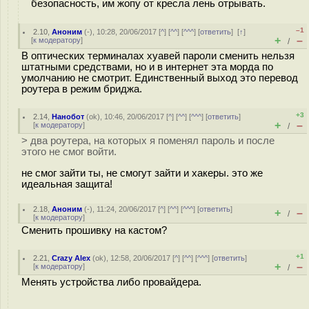
безопасность, им жопу от кресла лень отрывать.
–1
2.10
,
Аноним
(
-
), 10:28, 20/06/2017 [
^
] [
^^
] [
^^^
] [
ответить
]
[
↑
]
+
–
[
к модератору
]
/
В оптических терминалах хуавей пароли сменить нельзя
штатными средствами, но и в интернет эта морда по
умолчанию не смотрит. Единственный выход это перевод
роутера в режим бриджа.
+3
2.14
,
Нанобот
(
ok
), 10:46, 20/06/2017 [
^
] [
^^
] [
^^^
] [
ответить
]
+
–
[
к модератору
]
/
> два роутера, на которых я поменял пароль и после
этого не смог войти.
не смог зайти ты, не смогут зайти и хакеры. это же
идеальная защита!
2.18
,
Аноним
(
-
), 11:24, 20/06/2017 [
^
] [
^^
] [
^^^
] [
ответить
]
+
–
/
[
к модератору
]
Сменить прошивку на кастом?
+1
2.21
,
Crazy Alex
(
ok
), 12:58, 20/06/2017 [
^
] [
^^
] [
^^^
] [
ответить
]
+
–
[
к модератору
]
/
Менять устройства либо провайдера.