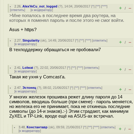
2.26
,
AlexYeCu_not_logged
(
?
), 14:04, 20/06/2017 [
^
] [
^^
] [
^^^
]
+
–
/
[
ответить
]
[
к модератору
]
>Мне попалось в последнее время два роутера, на
которых я поменял пароль и после этого не смог войти.
Asus + https?
2.27
,
Singularity
(
ok
), 14:49, 20/06/2017 [
^
] [
^^
] [
^^^
] [
ответить
]
+
–
/
[
к модератору
]
В техподдержку обращаться не пробовали7
2.41
,
Lolwat
(
?
), 22:02, 20/06/2017 [
^
] [
^^
] [
^^^
] [
ответить
]
+
–
/
[
к модератору
]
Такая же ухня у Comcast'а.
2.47
,
Эстонец
(
?
), 08:02, 21/06/2017 [
^
] [
^^
] [
^^^
] [
ответить
]
+
–
/
[
к модератору
]
У многих железок прошивка режет длину пароля до 14
символов, вводишь больше (при смене) - пароль меняется,
но железка его не принимает, пока не откинешь последние
символы (до 14-и знаков).:-) Этим страдают, как минимум
ZyXEL и TP-Link, вроде ещё на ASUS-ах встречал.
3.48
,
Константавр
(
ok
), 09:59, 21/06/2017 [
^
] [
^^
] [
^^^
] [
ответить
]
+
–
/
[
к модератору
]