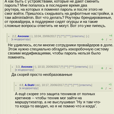
А как быть с устройствами, которые не дают сменить
пароль? Мне попалось в последнее время два
роутера, на которых я поменял пароль и после этого не
смог войти. Пришлось скидывать на дефолтные настройки, а
там admin/admin. Вот что делать? Роутеры брендированные,
от провайдера, в поддержке сидят огурцы и на такие
сложные вопросы ответить не могут. Вот это уже пипецъ.
+4
2.2
,
Аноним
(
-
), 10:04, 20/06/2017 [
^
] [
^^
] [
^^^
] [
ответить
]
[
↓
]
+
–
[
к модератору
]
/
Не удивлюсь, если многие сотрудники провайдеров в доле.
Этож нужно специально обгадить изкоробочную систему
своими модификациями, чтобы пароль нельзя было
поменять.
3.3
,
Аноним
(
-
), 10:10, 20/06/2017 [
^
] [
^^
] [
^^^
] [
ответить
]
[
↓
]
+
–
/
[
к модератору
]
Да скорей просто необразованные
+1
4.8
,
A.Stahl
(
ok
), 10:17, 20/06/2017 [
^
] [
^^
] [
^^^
] [
ответить
]
+
–
[
к модератору
]
/
А ещё скорее это защита техников от полных
кретинов -- чтобы техник мог зайти на
маршрутизатор, а не выслушивал "Ну я там что-
то когда-то вводил, но я не помню что и когда".