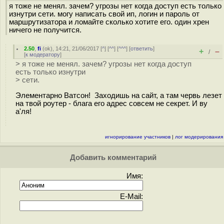
я тоже не менял. зачем? угрозы нет когда доступ есть только
изнутри сети. могу написать свой ип, логин и пароль от
маршрутизатора и ломайте сколько хотите его. один хрен
ничего не получится.
2.50
,
fi
(
ok
), 14:21, 21/06/2017 [
^
] [
^^
] [
^^^
] [
ответить
]
+
–
/
[
к модератору
]
> я тоже не менял. зачем? угрозы нет когда доступ
есть только изнутри
> сети.
Элементарно Ватсон! Заходишь на сайт, а там червь лезет
на твой роутер - блага его адрес совсем не секрет. И ву
а'ля!
игнорирование участников
|
лог модерирования
Добавить комментарий
Имя:
E-Mail: