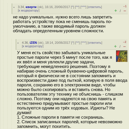
–1
3.34
,
кверти
(
ok
), 16:16, 20/06/2017 [
^
] [
^^
] [
^^^
] [
ответить
]
+
–
[
к модератору
]
/
не надо уникальных. нужно всего лишь запретить
работать устройству пока не сменишь пароль по-
умолчанию, а также вводимый пароль должен
обладать определенным уровнем сложности.
–2
4.36
,
iZEN
(
ok
), 18:14, 20/06/2017 [
^
] [
^^
] [
^^^
] [
ответить
]
+
–
[
к модератору
]
/
У меня есть свойство забывать уникальные
простые пароли через 5 минут после того, как я
их ввёл и меня увлекли другие задачи,
требующие немедленного решения. Поэтому я
набираю очень сложный буквенно-цифровой пароль,
который я физически не в состоянии запомнить и
воспроизвести даже под пыткой, копирую в поля ввода
пароля, сохраняю его в электронном виде, чтобы
можно было скопировать и вставить снова. Но
пользователям эту технику не объяснишь - слишком
сложно. Поэтому они надеются на свою память и
естественно придумывают простые пароли или
пользуются одним из трёх ходовых. Идиоты? Не
думаю!
1. Сложные пароли в памяти не сохранишь.
2. Список записанных паролей, которые невозможно
запомнить, могут похитить.