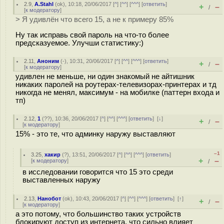
2.9
,
A.Stahl
(
ok
), 10:18, 20/06/2017 [
^
] [
^^
] [
^^^
] [
ответить
]
+
–
/
[
к модератору
]
> Я удивлён что всего 15, а не к примеру 85%
Ну так исправь свой пароль на что-то более
предсказуемое. Улучши статистику:)
2.11
,
Аноним
(
-
), 10:31, 20/06/2017 [
^
] [
^^
] [
^^^
] [
ответить
]
+
–
/
[
к модератору
]
удивлен не меньше, ни один знакомый не айтишник
никаких паролей на роутерах-телевизорах-принтерах и тд
никогда не менял, максимум - на мобилке (паттерн входа и
тп)
2.12
,
1
(
??
), 10:36, 20/06/2017 [
^
] [
^^
] [
^^^
] [
ответить
]
[
↓
]
+
–
/
[
к модератору
]
15% - это те, что админку наружу выставляют
–1
3.25
,
хакир
(
?
), 13:51, 20/06/2017 [
^
] [
^^
] [
^^^
] [
ответить
]
+
–
[
к модератору
]
/
в исследовании говорится что 15 это среди
выставленных наружу
2.13
,
Нанобот
(
ok
), 10:43, 20/06/2017 [
^
] [
^^
] [
^^^
] [
ответить
]
[
↑
]
+
–
/
[
к модератору
]
а это потому, что большинство таких устройств
блокируют доступ из интернета, что сильно влияет