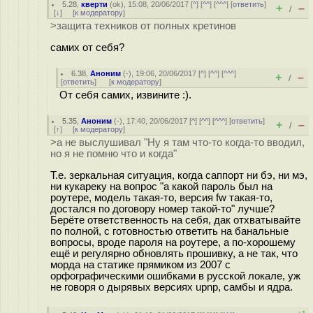
5.28
,
кверти
(
ok
), 15:08, 20/06/2017 [
^
] [
^^
] [
^^^
] [
ответить
]
+
–
/
[
↓
] [
к модератору
]
>защита техников от полных кретинов
самих от себя?
6.38
,
Аноним
(
-
), 19:06, 20/06/2017 [
^
] [
^^
] [
^^^
]
+
–
/
[
ответить
]
[
к модератору
]
От себя самих, извините :).
5.35
,
Аноним
(
-
), 17:40, 20/06/2017 [
^
] [
^^
] [
^^^
] [
ответить
]
+
–
/
[
↑
] [
к модератору
]
>а не выслушивал "Ну я там что-то когда-то вводил,
но я не помню что и когда"
Т.е. зеркальная ситуация, когда саппорт ни бэ, ни мэ,
ни кукареку на вопрос "а какой пароль был на
роутере, модель такая-то, версия fw такая-то,
достался по договору номер такой-то" лучше?
Берёте ответственность на себя, дак отхватывайте
по полной, с готовностью ответить на банальные
вопросы, вроде пароля на роутере, а по-хорошему
ещё и регулярно обновлять прошивку, а не так, что
морда на статике прямиком из 2007 с
орфографическими ошибками в русской локале, уж
не говоря о дырявых версиях upnp, самбы и ядра.