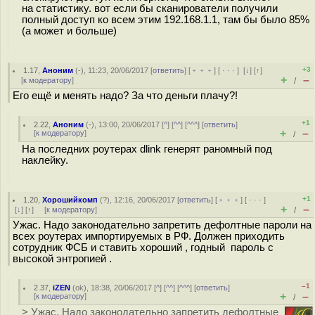
на статистику. вот если бы сканирователи получили
полный доступ ко всем этим 192.168.1.1, там бы было 85%
(а может и больше)
+3
1.17
,
Аноним
(
-
), 11:23, 20/06/2017 [
ответить
] [
﹢﹢﹢
] [
· · ·
]
[
↓
] [
↑
]
+
–
[
к модератору
]
/
Его ещё и менять надо? За что деньги плачу?!
+1
2.22
,
Аноним
(
-
), 13:00, 20/06/2017 [
^
] [
^^
] [
^^^
] [
ответить
]
+
–
[
к модератору
]
/
На последних роутерах dlink генерят раномный под
наклейку.
+1
1.20
,
Хорошийкомп
(
?
), 12:16, 20/06/2017 [
ответить
] [
﹢﹢﹢
] [
· · ·
]
+
–
[
↓
] [
↑
] [
к модератору
]
/
Ужас. Надо законодательно запретить дефолтные пароли на
всех роутерах импортируемых в РФ. Должен приходить
сотрудник ФСБ и ставить хороший , годный пароль с
высокой энтропией .
–1
2.37
,
iZEN
(
ok
), 18:38, 20/06/2017 [
^
] [
^^
] [
^^^
] [
ответить
]
+
–
[
к модератору
]
/
> Ужас. Надо законодательно запретить дефолтные