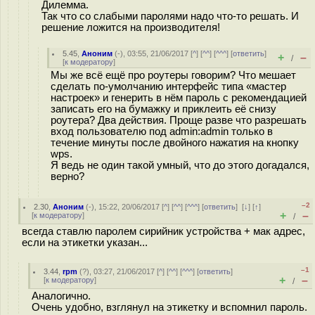
Дилемма.
Так что со слабыми паролями надо что-то решать. И
решение ложится на производителя!
5.45
,
Аноним
(
-
), 03:55, 21/06/2017 [
^
] [
^^
] [
^^^
] [
ответить
]
+
–
/
[
к модератору
]
Мы же всё ещё про роутеры говорим? Что мешает
сделать по-умолчанию интерфейс типа «мастер
настроек» и генерить в нём пароль с рекомендацией
записать его на бумажку и приклеить её снизу
роутера? Два действия. Проще разве что разрешать
вход пользователю под admin:admin только в
течение минуты после двойного нажатия на кнопку
wps.
Я ведь не один такой умный, что до этого догадался,
верно?
–2
2.30
,
Аноним
(
-
), 15:22, 20/06/2017 [
^
] [
^^
] [
^^^
] [
ответить
]
[
↓
] [
↑
]
+
–
[
к модератору
]
/
всегда ставлю паролем сирийник устройства + мак адрес,
если на этикетки указан...
–1
3.44
,
rpm
(
?
), 03:27, 21/06/2017 [
^
] [
^^
] [
^^^
] [
ответить
]
+
–
[
к модератору
]
/
Аналогично.
Очень удобно, взглянул на этикетку и вспомнил пароль.