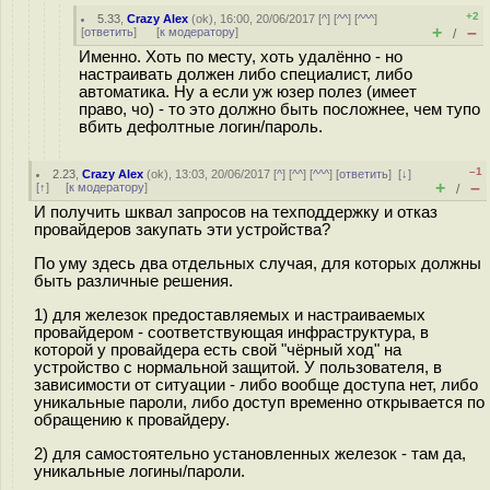
+2
5.33
,
Crazy Alex
(
ok
), 16:00, 20/06/2017 [
^
] [
^^
] [
^^^
]
+
–
[
ответить
]
[
к модератору
]
/
Именно. Хоть по месту, хоть удалённо - но
настраивать должен либо специалист, либо
автоматика. Ну а если уж юзер полез (имеет
право, чо) - то это должно быть посложнее, чем тупо
вбить дефолтные логин/пароль.
–1
2.23
,
Crazy Alex
(
ok
), 13:03, 20/06/2017 [
^
] [
^^
] [
^^^
] [
ответить
]
[
↓
]
+
–
[
↑
] [
к модератору
]
/
И получить шквал запросов на техподдержку и отказ
провайдеров закупать эти устройства?
По уму здесь два отдельных случая, для которых должны
быть различные решения.
1) для железок предоставляемых и настраиваемых
провайдером - соответствующая инфраструктура, в
которой у провайдера есть свой "чёрный ход" на
устройство с нормальной защитой. У пользователя, в
зависимости от ситуации - либо вообще доступа нет, либо
уникальные пароли, либо доступ временно открывается по
обращению к провайдеру.
2) для самостоятельно установленных железок - там да,
уникальные логины/пароли.