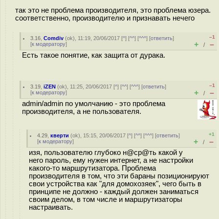
так это не проблема производителя, это проблема юзера.
соответственно, производителю и признавать нечего
–1
3.16
,
Comdiv
(
ok
), 11:19, 20/06/2017 [
^
] [
^^
] [
^^^
] [
ответить
]
+
–
[
к модератору
]
/
Есть такое понятие, как защита от дурака.
–1
3.19
,
iZEN
(
ok
), 11:25, 20/06/2017 [
^
] [
^^
] [
^^^
] [
ответить
]
+
–
[
к модератору
]
/
admin/admin по умолчанию - это проблема
производителя, а не пользователя.
+1
4.29
,
кверти
(
ok
), 15:15, 20/06/2017 [
^
] [
^^
] [
^^^
] [
ответить
]
+
–
[
к модератору
]
/
изя, пользователю глубоко н@cр@ть какой у
него пароль, ему нужен интернет, а не настройки
какого-то маршрутизатора. Проблема
производителя в том, что эти бараны позиционируют
свои устройства как "для домохозяек", чего быть в
принципе не должно - каждый должен заниматься
своим делом, в том числе и маршрутизаторы
настраивать.