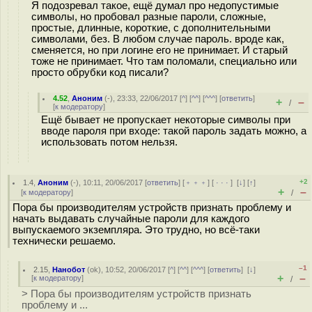
Я подозревал такое, ещё думал про недопустимые
символы, но пробовал разные пароли, сложные,
простые, длинные, короткие, с дополнительными
символами, без. В любом случае пароль. вроде как,
сменяется, но при логине его не принимает. И старый
тоже не принимает. Что там поломали, специально или
просто обрубки код писали?
4.52
,
Аноним
(
-
), 23:33, 22/06/2017 [
^
] [
^^
] [
^^^
] [
ответить
]
+
–
/
[
к модератору
]
Ещё бывает не пропускает некоторые символы при
вводе пароля при входе: такой пароль задать можно, а
использовать потом нельзя.
+2
1.4
,
Аноним
(
-
), 10:11, 20/06/2017 [
ответить
] [
﹢﹢﹢
] [
· · ·
]
[
↓
] [
↑
]
+
–
[
к модератору
]
/
Пора бы производителям устройств признать проблему и
начать выдавать случайные пароли для каждого
выпускаемого экземпляра. Это трудно, но всё-таки
технически решаемо.
–1
2.15
,
Нанобот
(
ok
), 10:52, 20/06/2017 [
^
] [
^^
] [
^^^
] [
ответить
]
[
↓
]
+
–
[
к модератору
]
/
> Пора бы производителям устройств признать
проблему и ...