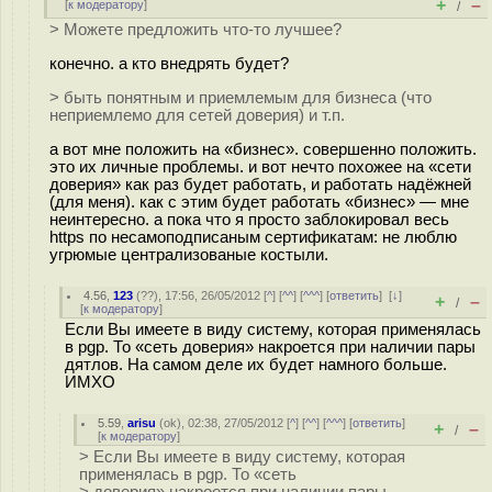
+
–
[
к модератору
]
/
> Можете предложить что-то лучшее?
конечно. а кто внедрять будет?
> быть понятным и приемлемым для бизнеса (что
неприемлемо для сетей доверия) и т.п.
а вот мне положить на «бизнес». совершенно положить.
это их личные проблемы. и вот нечто похожее на «сети
доверия» как раз будет работать, и работать надёжней
(для меня). как с этим будет работать «бизнес» — мне
неинтересно. а пока что я просто заблокировал весь
https по несамоподписаным сертификатам: не люблю
угрюмые централизованые костыли.
4.56
,
123
(
??
), 17:56, 26/05/2012 [
^
] [
^^
] [
^^^
] [
ответить
]
[
↓
]
+
–
/
[
к модератору
]
Если Вы имеете в виду систему, которая применялась
в pgp. То «сеть доверия» накроется при наличии пары
дятлов. На самом деле их будет намного больше.
ИМХО
5.59
,
arisu
(
ok
), 02:38, 27/05/2012 [
^
] [
^^
] [
^^^
] [
ответить
]
+
–
/
[
к модератору
]
> Если Вы имеете в виду систему, которая
применялась в pgp. То «сеть