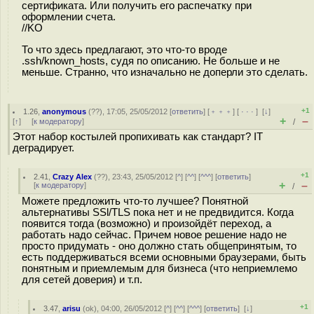
сертификата. Или получить его распечатку при
оформлении счета.
//KO
То что здесь предлагают, это что-то вроде
.ssh/known_hosts, судя по описанию. Не больше и не
меньше. Странно, что изначально не доперли это сделать.
+1
1.26
,
anonymous
(
??
), 17:05, 25/05/2012 [
ответить
] [
﹢﹢﹢
] [
· · ·
]
[
↓
]
+
–
[
↑
] [
к модератору
]
/
Этот набор костылей пропихивать как стандарт? IT
деградирует.
+1
2.41
,
Crazy Alex
(
??
), 23:43, 25/05/2012 [
^
] [
^^
] [
^^^
] [
ответить
]
+
–
[
к модератору
]
/
Можете предложить что-то лучшее? Понятной
альтернативы SSl/TLS пока нет и не предвидится. Когда
появится тогда (возможно) и произойдёт переход, а
работать надо сейчас. Причем новое решение надо не
просто придумать - оно должно стать общепринятым, то
есть поддерживаться всеми основными браузерами, быть
понятным и приемлемым для бизнеса (что неприемлемо
для сетей доверия) и т.п.
+1
3.47
,
arisu
(
ok
), 04:00, 26/05/2012 [
^
] [
^^
] [
^^^
] [
ответить
]
[
↓
]