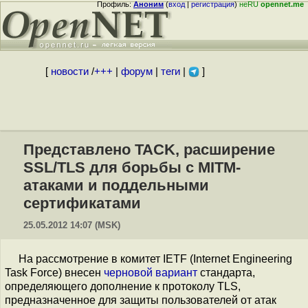
Профиль:
Аноним
(
вход
|
регистрация
)
неRU
opennet.me
[
новости
/
+++
|
форум
|
теги
|
]
Представлено TACK, расширение
SSL/TLS для борьбы с MITM-
атаками и поддельными
сертификатами
25.05.2012 14:07 (MSK)
На рассмотрение в комитет IETF (Internet Engineering
Task Force) внесен
черновой вариант
стандарта,
определяющего дополнение к протоколу TLS,
предназначенное для защиты пользователей от атак