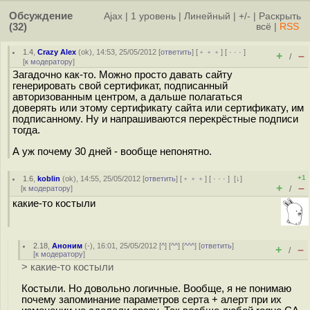
Обсуждение
Ajax
|
1 уровень
|
Линейный
|
+/-
|
Раскрыть
(32)
всё
|
RSS
1.4
,
Crazy Alex
(
ok
), 14:53, 25/05/2012 [
ответить
] [
﹢﹢﹢
] [
· · ·
]
+
–
/
[
к модератору
]
Загадочно как-то. Можно просто давать сайту
генерировать свой сертификат, подписанный
авторизованным центром, а дальше полагаться
доверять или этому сертификату сайта или сертификату, им
подписанному. Ну и напрашиваются перекрёстные подписи
тогда.
А уж почему 30 дней - вообще непонятно.
+1
1.6
,
koblin
(
ok
), 14:55, 25/05/2012 [
ответить
] [
﹢﹢﹢
] [
· · ·
]
[
↓
]
+
–
[
к модератору
]
/
какие-то костыли
2.18
,
Аноним
(
-
), 16:01, 25/05/2012 [
^
] [
^^
] [
^^^
] [
ответить
]
+
–
/
[
к модератору
]
> какие-то костыли
Костыли. Но довольно логичные. Вообще, я не понимаю
почему запоминание параметров серта + алерт при их