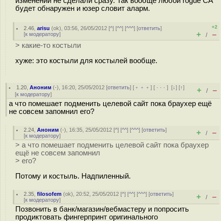
изменении не сделали сразу. Так вообще любой rogue CA
будет обнаружен и юзер словит аларм.
+2
2.46
,
arisu
(
ok
), 03:56, 26/05/2012 [
^
] [
^^
] [
^^^
] [
ответить
]
+
–
[
к модератору
]
/
> какие-то костыли
хуже: это костыли для костылей вообще.
1.20
,
Аноним
(
-
), 16:20, 25/05/2012 [
ответить
] [
﹢﹢﹢
] [
· · ·
]
[
↓
] [
↑
]
+
–
/
[
к модератору
]
а что помешает подменить целевой сайт пока браухер ещё
не совсем запомнил его?
2.24
,
Аноним
(
-
), 16:35, 25/05/2012 [
^
] [
^^
] [
^^^
] [
ответить
]
+
–
/
[
к модератору
]
> а что помешает подменить целевой сайт пока браухер
ещё не совсем запомнил
> его?
Потому и костыль. Надпиленный.
2.35
,
filosofem
(
ok
), 20:52, 25/05/2012 [
^
] [
^^
] [
^^^
] [
ответить
]
+
–
/
[
к модератору
]
Позвонить в банк/магазин/вебмастеру и попросить
продиктовать фингерпринт оригинального