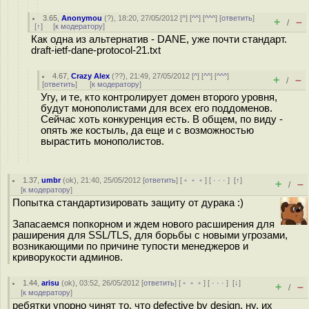
3.65
,
Anonymou
(
?
), 18:20, 27/05/2012 [
^
] [
^^
] [
^^^
] [
ответить
]
+
–
/
[
↑
] [
к модератору
]
Как одна из альтернатив - DANE, уже почти стандарт.
draft-ietf-dane-protocol-21.txt
4.67
,
Crazy Alex
(
??
), 21:49, 27/05/2012 [
^
] [
^^
] [
^^^
]
+
–
/
[
ответить
]
[
к модератору
]
Угу, и те, кто контролирует домен второго уровня,
будут монополистами для всех его поддоменов.
Сейчас хоть конкуренция есть. В общем, по виду -
опять же костыль, да еще и с возможностью
вырастить монополистов.
1.37
,
umbr
(
ok
), 21:40, 25/05/2012 [
ответить
] [
﹢﹢﹢
] [
· · ·
]
[
↑
]
+
–
/
[
к модератору
]
Попытка стандартизировать защиту от дурака :)
Запасаемся попкорном и ждем нового расширения для
раширения для SSL/TLS, для борьбы с новыми угрозами,
возникающими по причине тупости менеджеров и
криворукости админов.
1.44
,
arisu
(
ok
), 03:52, 26/05/2012 [
ответить
] [
﹢﹢﹢
] [
· · ·
]
[
↓
]
+
–
/
[
к модератору
]
ребятки упорно чинят то, что defective by design. ну, их