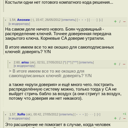
Костыли одни нет готового компатного кода решения...
1.54
,
Аноним
(
-
), 15:47, 26/05/2012 [
ответить
] [
﹢﹢﹢
] [
· · ·
]
[
↓
]
+
–
/
[
к модератору
]
На самом деле ничего нового. Боян чудовищный -
распределение ключей. Точнее доверенная передача
закрытого ключа. Корневые CA доверие утратили.
В итоге имеем все то же окошко для самоподписанных
ключей: доверять? Y/N
2.60
,
arisu
(
ok
), 02:51, 27/05/2012 [
^
] [
^^
] [
^^^
] [
ответить
]
+
–
/
[
к модератору
]
> В итоге имеем все то же окошко для
самоподписанных ключей: доверять? Y/N
а также «круги доверия» и ещё много чего. построить
распределённую систему можно, только тогда у CA не
выйдет стричь бабло за воздух (а они стригут за воздух,
потому что доверия им нет никакого).
+1
1.57
,
XoRe
(
ok
), 00:42, 27/05/2012 [
ответить
] [
﹢﹢﹢
] [
· · ·
]
[
↑
]
+
–
[
к модератору
]
/
Это расширение не помогает в случае, когда человек