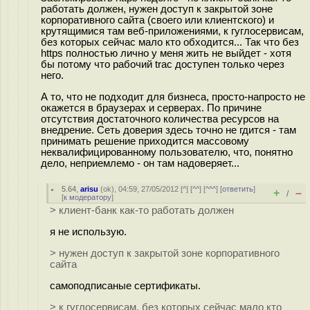
работать должен, нужен доступ к закрытой зоне
корпоративного сайта (своего или клиентского) и
крутящимися там веб-приложениями, к гуглосервисам,
без которых сейчас мало кто обходится... Так что без
https полностью лично у меня жить не выйдет - хотя
бы потому что рабочий trac доступен только через
него.
А то, что не подходит для бизнеса, просто-напросто не
окажется в браузерах и серверах. По причине
отсутствия достаточного количества ресурсов на
внедрение. Сеть доверия здесь точно не гдится - там
принимать решение приходится массовому
неквалифицированному пользователю, что, понятно
дело, неприемлемо - он там надоверяет...
5.64
,
arisu
(
ok
), 04:59, 27/05/2012 [
^
] [
^^
] [
^^^
] [
ответить
]
+
–
/
[
к модератору
]
> клиент-банк как-то работать должен
я не использую.
> нужен доступ к закрытой зоне корпоративного
сайта
самоподписаные сертификаты.
> к гуглосервисам, без которых сейчас мало кто