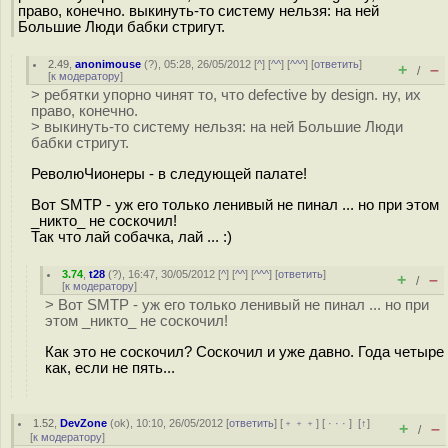
право, конечно. выкинуть-то систему нельзя: на ней
Большие Люди бабки стригут.
2.49
,
anonimouse
(
?
), 05:28, 26/05/2012 [
^
] [
^^
] [
^^^
] [
ответить
]
+
–
/
[
к модератору
]
> ребятки упорно чинят то, что defective by design. ну, их
право, конечно.
> выкинуть-то систему нельзя: на ней Большие Люди
бабки стригут.
РеволюЧионеры - в следующей палате!
Вот SMTP - уж его только ленивый не пинал ... но при этом
_никто_ не соскочил!
Так что лай собачка, лай ... :)
3.74
,
t28
(
?
), 16:47, 30/05/2012 [
^
] [
^^
] [
^^^
] [
ответить
]
+
–
/
[
к модератору
]
> Вот SMTP - уж его только ленивый не пинал ... но при
этом _никто_ не соскочил!
Как это не соскочил? Соскочил и уже давно. Года четыре
как, если не пять...
1.52
,
DevZone
(
ok
), 10:10, 26/05/2012 [
ответить
] [
﹢﹢﹢
] [
· · ·
]
[
↑
]
+
–
/
[
к модератору
]