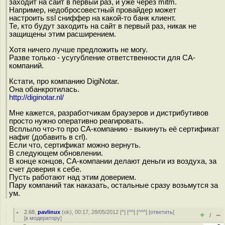
заходит на сайт в первый раз, и уже через mitm.
Например, недобросовестный провайдер может
настроить ssl сниффер на какой-то банк клиент.
Те, кто будут заходить на сайт в первый раз, никак не
защищены этим расширением.
Хотя ничего лучше предложить не могу.
Разве только - усугубление ответственности для CA-
компаний.
Кстати, про компанию DigiNotar.
Она обанкротилась.
http://diginotar.nl/
Мне кажется, разработчикам браузеров и дистрибутивов
просто нужно оперативно реагировать.
Всплыло что-то про CA-компанию - выкинуть её сертификат
нафиг (добавить в crl).
Если что, сертификат можно вернуть.
В следующем обновлении.
В конце концов, CA-компании делают деньги из воздуха, за
счет доверия к себе.
Пусть работают над этим доверием.
Пару компаний так наказать, остальные сразу возьмутся за
ум.
2.68
,
pavlinux
(
ok
), 00:17, 28/05/2012 [
^
] [
^^
] [
^^^
] [
ответить
]
+
–
/
[
к модератору
]