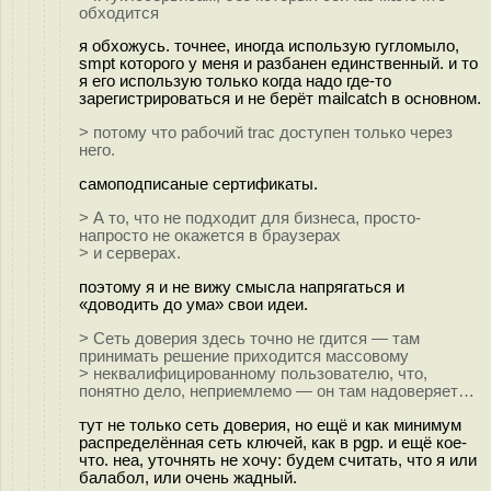
обходится
я обхожусь. точнее, иногда использую гугломыло,
smpt которого у меня и разбанен единственный. и то
я его использую только когда надо где-то
зарегистрироваться и не берёт mailcatch в основном.
> потому что рабочий trac доступен только через
него.
самоподписаные сертификаты.
> А то, что не подходит для бизнеса, просто-
напросто не окажется в браузерах
> и серверах.
поэтому я и не вижу смысла напрягаться и
«доводить до ума» свои идеи.
> Сеть доверия здесь точно не гдится — там
принимать решение приходится массовому
> неквалифицированному пользователю, что,
понятно дело, неприемлемо — он там надоверяет…
тут не только сеть доверия, но ещё и как минимум
распределённая сеть ключей, как в pgp. и ещё кое-
что. неа, уточнять не хочу: будем считать, что я или
балабол, или очень жадный.