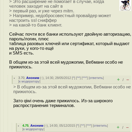
> Это расширение не помогает в случае, когда
человек заходит на сайт в
> первый раз, и уже через mitm.
> Например, недобросовестный провайдер может
настроить ssl сниффер
> на какой-то банк клиент.
Сейчас почти все банки используют двойную авторизацию,
пароль/логин, плюс
таблица разовых ключей или сертификат, который выдают
на руки, у кого-то ещё
и SMS есть.
В общем из-за этой всей мудожопии, Вебмани особо не
прижилось.
3.70
,
Аноним
(
-
), 14:30, 28/05/2012 [
^
] [
^^
] [
^^^
] [
ответить
]
+
–
/
[
к модератору
]
> В общем из-за этой всей мудожопии, Вебмани особо не
прижилось.
Зато qiwi очень даже прижилось. Из-за широкого
распространения терминалов.
4.75
,
Аноним
(
-
), 14:00, 05/12/2015 [
^
] [
^^
] [
^^^
] [
ответить
]
+
–
/
[
к модератору
]