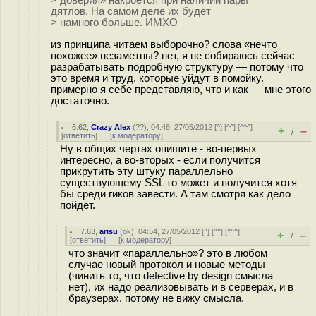
> доверия» накроется при наличии пары
дятлов. На самом деле их будет
> намного больше. ИМХО
из принципа читаем выборочно? слова «нечто
похожее» незаметны? нет, я не собираюсь сейчас
разрабатывать подробную структуру — потому что
это время и труд, которые уйдут в помойку.
примерно я себе представляю, что и как — мне этого
достаточно.
6.62
,
Crazy Alex
(
??
), 04:48, 27/05/2012 [
^
] [
^^
] [
^^^
]
+
–
/
[
ответить
]
[
к модератору
]
Ну в общих чертах опишите - во-первых
интересно, а во-вторых - если получится
прикрутить эту штуку параллельно
существующему SSL то может и получится хотя
бы среди гиков завести. А там смотря как дело
пойдёт.
7.63
,
arisu
(
ok
), 04:54, 27/05/2012 [
^
] [
^^
] [
^^^
]
+
–
/
[
ответить
]
[
к модератору
]
что значит «параллельно»? это в любом
случае новый протокол и новые методы
(чинить то, что defective by design смысла
нет), их надо реализовывать и в серверах, и в
браузерах. потому не вижу смысла.