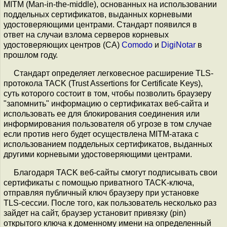
MITM (Man-in-the-middle), основанных на использовании
поддельных сертификатов, выданных корневыми
удостоверяющими центрами. Стандарт появился в
ответ на случаи взлома серверов корневых
удостоверяющих центров (CA)
Comodo
и
DigiNotar
в
прошлом году.
Стандарт определяет легковесное расширение TLS-
протокола TACK (Trust Assertions for Certificate Keys),
суть которого состоит в том, чтобы позволить браузеру
"запомнить" информацию о сертификатах веб-сайта и
использовать ее для блокирования соединения или
информирования пользователя об угрозе в том случае
если против него будет осуществлена MITM-атака с
использованием поддельных сертификатов, выданных
другими корневыми удостоверяющими центрами.
Благодаря TACK веб-сайты смогут подписывать свои
сертификаты с помощью приватного TACK-ключа,
отправляя публичный ключ браузеру при установке
TLS-сессии. После того, как пользователь несколько раз
зайдет на сайт, браузер установит привязку (pin)
открытого ключа к доменному имени на определенный