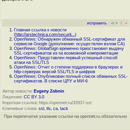
+
–
исправить
/
+8
Главная ссылка к новости
(
http://arstechnica.com/securit...
)
OpenNews: Обнаружен обманный SSL-сертификат для
сервисов Google (дополнение: осуществлен взлом CA)
OpenNews: GlobalSign временно приостановил выдачу
SSL-сертификатов из-за возможной компрометации
OpenNews: Представлен первый успешный способ
атаки на SSL/TLS
OpenNews: Отчет о степени поддержки в браузерах и
http-серверах версий SSL/TLS и шифров
OpenNews: Опубликован полный список обманных SSL-
сертификатов. В списке ЦРУ и МИ-6
Автор новости:
Evgeny Zobnin
Лицензия:
CC BY 3.0
Короткая ссылка: https://opennet.ru/33937-ssl
Ключевые слова:
ssl
,
tls
,
ca
,
tack
При перепечатке указание ссылки на opennet.ru обязательно