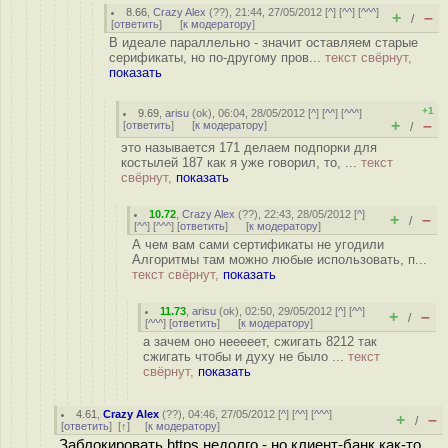
8.66
,
Crazy Alex
(
??
), 21:44, 27/05/2012 [
^
] [
^^
] [
^^^
]
+
–
/
[
ответить
]
[
к модератору
]
В идеале параллельно - значит оставляем старые
серификаты, но по-другому пров...
текст свёрнут,
показать
+1
9.69
,
arisu
(
ok
), 06:04, 28/05/2012 [
^
] [
^^
] [
^^^
]
+
–
[
ответить
]
[
к модератору
]
/
это называется 171 делаем подпорки для
костылей 187 как я уже говорил, то, ...
текст
свёрнут,
показать
10.72
,
Crazy Alex
(
??
), 22:43, 28/05/2012 [
^
]
+
–
/
[
^^
] [
^^^
] [
ответить
]
[
к модератору
]
А чем вам сами сертификаты не угодили
Алгоритмы там можно любые использовать, п...
текст свёрнут,
показать
11.73
,
arisu
(
ok
), 02:50, 29/05/2012 [
^
] [
^^
]
+
–
/
[
^^^
] [
ответить
]
[
к модератору
]
а зачем оно нееееет, сжигать 8212 так
сжигать чтобы и духу не было ...
текст
свёрнут,
показать
4.61
,
Crazy Alex
(
??
), 04:46, 27/05/2012 [
^
] [
^^
] [
^^^
]
+
–
/
[
ответить
]
[
↑
] [
к модератору
]
Заблокировать https недолго - но клиент-банк как-то