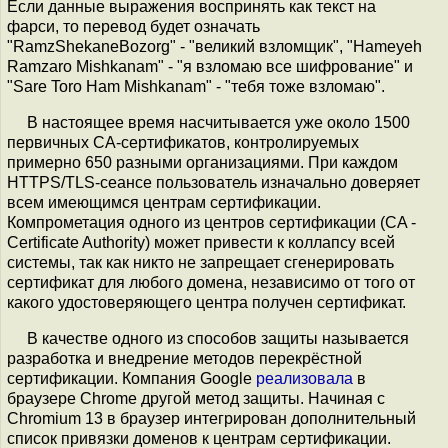
Если данные выражения воспринять как текст на
фарси, то перевод будет означать
"RamzShekaneBozorg" - "великий взломщик", "Hameyeh
Ramzaro Mishkanam" - "я взломаю все шифрование" и
"Sare Toro Ham Mishkanam" - "тебя тоже взломаю".
В настоящее время насчитывается уже около 1500
первичных CA-сертификатов, контролируемых
примерно 650 разными организациями. При каждом
HTTPS/TLS-сеансе пользователь изначально доверяет
всем имеющимся центрам сертификации.
Компрометация одного из центров сертификации (CA -
Certificate Authority) может привести к коллапсу всей
системы, так как никто не запрещает сгенерировать
сертификат для любого домена, независимо от того от
какого удостоверяющего центра получен сертификат.
В качестве одного из способов защиты называется
разработка и внедрение методов перекрёстной
сертификации. Компания Google
реализовала
в
браузере Chrome другой метод защиты. Начиная с
Chromium 13 в браузер интегрирован дополнительный
список привязки доменов к центрам сертификации.