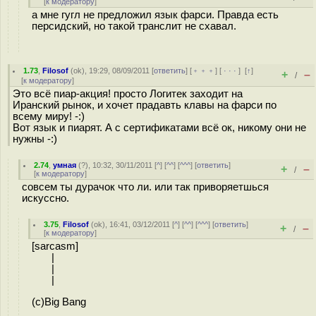
[
к модератору
]
а мне гугл не предложил язык фарси. Правда есть
персидский, но такой транслит не схавал.
1.73
,
Filosof
(
ok
), 19:29, 08/09/2011 [
ответить
] [
﹢﹢﹢
] [
· · ·
]
[
↑
]
+
–
/
[
к модератору
]
Это всё пиар-акция! просто Логитек заходит на
Иранский рынок, и хочет прадавть клавы на фарси по
всему миру! -:)
Вот язык и пиарят. А с сертификатами всё ок, никому они не
нужны -:)
2.74
,
умная
(
?
), 10:32, 30/11/2011 [
^
] [
^^
] [
^^^
] [
ответить
]
+
–
/
[
к модератору
]
совсем ты дурачок что ли. или так приворяетшься
искуссно.
3.75
,
Filosof
(
ok
), 16:41, 03/12/2011 [
^
] [
^^
] [
^^^
] [
ответить
]
+
–
/
[
к модератору
]
[sarcasm]
|
|
|
(c)Big Bang