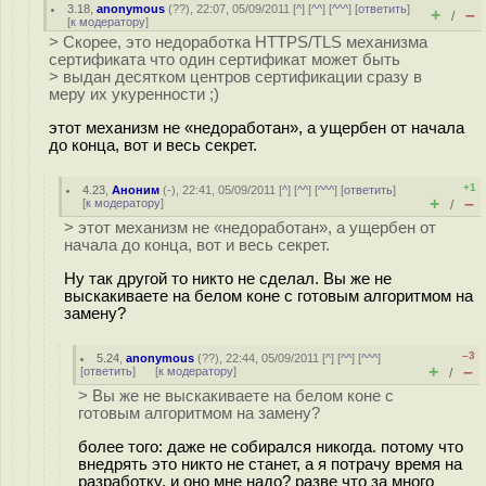
3.18
,
anonymous
(
??
), 22:07, 05/09/2011 [
^
] [
^^
] [
^^^
] [
ответить
]
+
–
/
[
к модератору
]
> Скорее, это недоработка HTTPS/TLS механизма
сертификата что один сертификат может быть
> выдан десятком центров сертификации сразу в
меру их укуренности ;)
этот механизм не «недоработан», а ущербен от начала
до конца, вот и весь секрет.
+1
4.23
,
Аноним
(
-
), 22:41, 05/09/2011 [
^
] [
^^
] [
^^^
] [
ответить
]
+
–
[
к модератору
]
/
> этот механизм не «недоработан», а ущербен от
начала до конца, вот и весь секрет.
Ну так другой то никто не сделал. Вы же не
выскакиваете на белом коне с готовым алгоритмом на
замену?
–3
5.24
,
anonymous
(
??
), 22:44, 05/09/2011 [
^
] [
^^
] [
^^^
]
+
–
[
ответить
]
[
к модератору
]
/
> Вы же не выскакиваете на белом коне с
готовым алгоритмом на замену?
более того: даже не собирался никогда. потому что
внедрять это никто не станет, а я потрачу время на
разработку. и оно мне надо? разве что за много