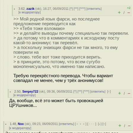
+2
3.62
,
zazik
(
ok
), 16:27, 06/09/2011 [
^
] [
^^
] [
^^^
] [
ответить
]
+
–
[
к модератору
]
/
>> Мой родной язык фарси, но последнее
предложение переводится как
>> «Тебя тоже взломаю»
>> и делайте выводы почему специально так перевели.
> да потому что в комментариях к исходному посту
какой-то анонимус так перевёл.
> а поскольку знающих фарси не так много, то ему
поверили на
> слово. тебе вот тоже приходится верить.
> в принципе, это потому, что всем сугубо
монопенисуально, что именно там написано.
Требую перекрёстного перевода. Чтобы вариант
совпадал не менее, чем у трёх анонимусов!
2.50
,
Sergey722
(
ok
), 09:36, 06/09/2011 [
^
] [
^^
] [
^^^
] [
ответить
]
[
↑
]
+
–
/
[
к модератору
]
Да, вообще, всё это может быть провокацией
ЦРУшников...
1.48
,
Nxx
(
ok
), 09:23, 06/09/2011 [
ответить
] [
﹢﹢﹢
] [
· · ·
]
[
↓
] [
↑
]
+
–
/
[
к модератору
]