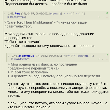
который, очевидно, может быть слабым звеном?
Подписывали бы десяток - проблем бы не было.
+7
1.43
,
Pers
(
??
), 04:57, 06/09/2011 [
ответить
] [
﹢﹢﹢
] [
· · ·
]
[
↓
]
+
–
[
к модератору
]
/
>"Sare Toro Ham Mishkanam" - "я ненавижу ваше
правительство".
Мой родной язык фарси, но последнее предложение
переводится как
"Тебя тоже взломаю"
и делайте выводы почему специально так перевели.
+3
2.49
,
anonymous
(
??
), 09:32, 06/09/2011 [
^
] [
^^
] [
^^^
] [
ответить
]
[
↓
]
+
–
[
к модератору
]
/
> Мой родной язык фарси, но последнее
предложение переводится как
> «Тебя тоже взломаю»
> и делайте выводы почему специально так перевели.
да потому что в комментариях к исходному посту какой-то
анонимус так перевёл. а поскольку знающих фарси не так
много, то ему поверили на слово. тебе вот тоже приходится
верить.
в принципе, это потому, что всем сугубо монопенисуально,
что именно там написано.