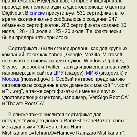
правительства Нидерландов, которое инициировало
проведение полного аудита удостоверяющего центра
DigiNotar. В
списке
присутствует 531 сертификат, в то
время как изначально сообщалось о создании 247
обманных сертификатов. 283 сертификата создано 10
июля, 128 - 18 июля и 125 - 20 июля. Т.е. фактически
были предприняты три атаки.
Сертификаты были сгенерированы как для крупных
компаний, таких как Yahoo!, Google, Mozilla, Microsoft
(включая сертификаты для службы Windows Update),
Skype, Facebook и Twitter, так и для доменов спецслужб,
например, для сайтов
ЦРУ
(cia.gov),
МИ-6
(sis.gov.uk) и
Моссад
(mossad.gov.il). Особый интерес представляют
сертификаты созданные для доменов с маской "*.*.com"
и "*.*.org", а также сертификаты с именами других
удостоверяющих центров, например, 'VeriSign Root CA'
и 'Thawte Root CA'.
В списке также числится сертификат для
несуществующего домена RamzShekaneBozorg.com с
мета-данными "OU=Sare Toro Ham
Mishkanam,L=Tehran,O=Hameye Ramzaro Mishkanam".