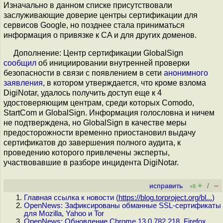
Изначально в данном списке присутствовали
заслуживающие доверие центры сертификации для
сервисов Google, но позднее стала приниматься
информация о привязке к CA и для других доменов.
Дополнение: Центр сертификации GlobalSign
сообщил
об инициировании внутренней проверки
безопасности в связи с появлением в сети
анонимного
заявления
, в котором утверждается, что кроме взлома
DigiNotar, удалось получить доступ еще к 4
удостоверяющим центрам, среди которых Comodo,
StartCom и GlobalSign. Информация голословна и ничем
не подтверждена, но GlobalSign в качестве меры
предосторожности временно приостановил выдачу
сертификатов до завершения полного аудита, к
проведению которого привлечены эксперты,
участвовавшие в разборе инцидента DigiNotar.
+
–
исправить
/
+8
Главная ссылка к новости (
https://blog.torproject.org/bl...
)
OpenNews: Зафиксированы обманные SSL-сертификаты
для Mozilla, Yahoo и Tor
OpenNews: Обновление Chrome 13.0.782.218, Firefox