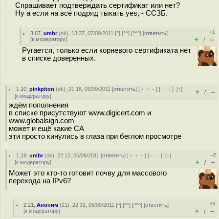
Спрашивает подтверждать сертификат или нет?
Ну а если на всё подряд тыкать yes, - ССЗБ.
+1
3.67
,
umbr
(
ok
), 13:37, 07/09/2011 [
^
] [
^^
] [
^^^
] [
ответить
]
+
–
[
к модератору
]
/
Ругается, только если корневого сертификата нет
в списке доверенных.
1.10
,
pinkpiton
(
ok
), 21:18, 05/09/2011 [
ответить
] [
﹢﹢﹢
] [
· · ·
]
[
↑
]
+
–
/
[
к модератору
]
ждём пополнения
в списке присутствуют www.digicert.com и
www.globalsign.com
может и ещё какие СА
эти просто кинулись в глаза при беглом просмотре
–2
1.19
,
umbr
(
ok
), 22:12, 05/09/2011 [
ответить
] [
﹢﹢﹢
] [
· · ·
]
[
↓
]
+
–
[
к модератору
]
/
Может это кто-то готовит почву для массового
перехода на IPv6?
+3
2.21
,
Аноним
(
21
), 22:31, 05/09/2011 [
^
] [
^^
] [
^^^
] [
ответить
]
+
–
[
к модератору
]
/