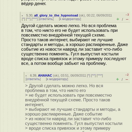
вёдер денег.
–3
5.30
,
all_glory_to_the_hypnotoad
(
ok
), 00:22, 06/09/2011
+
–
[
^
] [
^^
] [
^^^
] [
ответить
]
[
к модератору
]
/
Другой сделать можно легко. Но вся проблема
в том, что никто его не будет использовать при
повсеместно внедрённой текущей схеме.
Просто таков интернет, выбирают не лучшие
стандарты и методы, а хорошо распиаренные. Даже
событие из новости навряд ли заставит что-либо
существенно поменять. Гугл выпустил костыли
вроде списка привязок и этому примеру последуют
все, а потом вообще забьют на проблему.
–2
6.39
,
AHAHAC
(
ok
), 03:51, 06/09/2011 [
^
] [
^^
] [
^^^
]
+
–
[
ответить
]
[
к модератору
]
/
> Другой сделать можно легко. Но вся
проблема в том, что никто его
> не будет использовать при повсеместно
внедрённой текущей схеме. Просто таков
интернет,
> выбирают не лучшие стандарты и методы, а
хорошо распиаренные. Даже событие
> из новости навряд ли заставит что-либо
существенно поменять. Гугл выпустил костыли
> вроде списка привязок и этому примеру