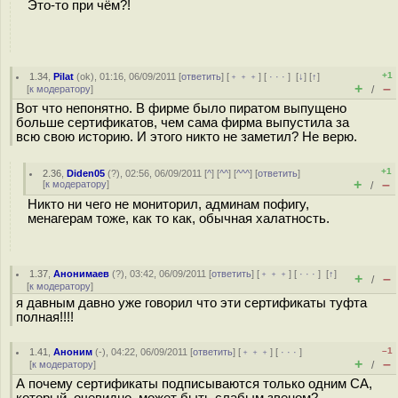
Это-то при чём?!
+1
1.34
,
Pilat
(
ok
), 01:16, 06/09/2011 [
ответить
] [
﹢﹢﹢
] [
· · ·
]
[
↓
] [
↑
]
+
–
[
к модератору
]
/
Вот что непонятно. В фирме было пиратом выпущено
больше сертификатов, чем сама фирма выпустила за
всю свою историю. И этого никто не заметил? Не верю.
+1
2.36
,
Diden05
(
?
), 02:56, 06/09/2011 [
^
] [
^^
] [
^^^
] [
ответить
]
+
–
[
к модератору
]
/
Никто ни чего не мониторил, админам пофигу,
менагерам тоже, как то как, обычная халатность.
1.37
,
Анонимаев
(
?
), 03:42, 06/09/2011 [
ответить
] [
﹢﹢﹢
] [
· · ·
]
[
↑
]
+
–
/
[
к модератору
]
я давным давно уже говорил что эти сертификаты туфта
полная!!!!
–1
1.41
,
Аноним
(
-
), 04:22, 06/09/2011 [
ответить
] [
﹢﹢﹢
] [
· · ·
]
+
–
[
к модератору
]
/
А почему сертификаты подписываются только одним CA,