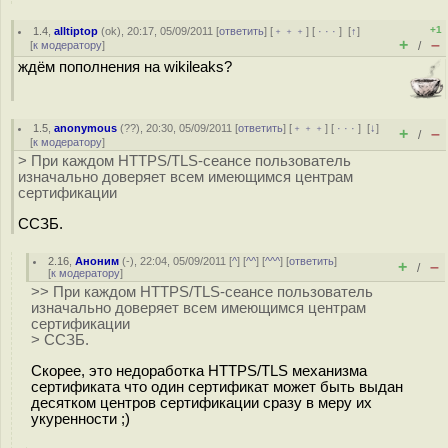
+1
1.4
,
alltiptop
(
ok
), 20:17, 05/09/2011 [
ответить
] [
﹢﹢﹢
] [
· · ·
]
[
↑
]
+
–
[
к модератору
]
/
ждём пополнения на wikileaks?
1.5
,
anonymous
(
??
), 20:30, 05/09/2011 [
ответить
] [
﹢﹢﹢
] [
· · ·
]
[
↓
]
+
–
/
[
к модератору
]
> При каждом HTTPS/TLS-сеансе пользователь
изначально доверяет всем имеющимся центрам
сертификации
ССЗБ.
2.16
,
Аноним
(
-
), 22:04, 05/09/2011 [
^
] [
^^
] [
^^^
] [
ответить
]
+
–
/
[
к модератору
]
>> При каждом HTTPS/TLS-сеансе пользователь
изначально доверяет всем имеющимся центрам
сертификации
> ССЗБ.
Скорее, это недоработка HTTPS/TLS механизма
сертификата что один сертификат может быть выдан
десятком центров сертификации сразу в меру их
укуренности ;)