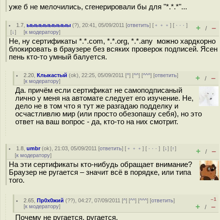
уже б не мелочились, сгенерировали бы для "*.*.*"...
1.7
,
ыыыыыыыыыы
(
?
), 20:41, 05/09/2011 [
ответить
] [
﹢﹢﹢
] [
· · ·
]
+
–
/
[
↓
] [
к модератору
]
Не, ну сертификаты *.*.com, *.*.org, *.*.any можно хардкорно
блокировать в браузере без всяких проверок подписей. Ясен
пень кто-то умный балуется.
2.20
,
Клыкастый
(
ok
), 22:25, 05/09/2011 [
^
] [
^^
] [
^^^
] [
ответить
]
+
–
/
[
к модератору
]
Да. причём если сертификат не самоподписаный
лично у меня на автомате следует его изучение. Не,
дело не в том что я тут же разгадаю подделку и
осчастливлю мир (или просто обезопашу себя), но это
ответ на ваш вопрос - да, кто-то на них смотрит.
1.8
,
umbr
(
ok
), 21:03, 05/09/2011 [
ответить
] [
﹢﹢﹢
] [
· · ·
]
[
↓
] [
↑
]
+
–
/
[
к модератору
]
На эти сертификаты кто-нибудь обращает внимание?
Браузер не ругается – значит всё в порядке, или типа
того.
–1
2.65
,
Пр0х0жий
(
??
), 04:27, 07/09/2011 [
^
] [
^^
] [
^^^
] [
ответить
]
+
–
[
к модератору
]
/
Почему не ругается, ругается.