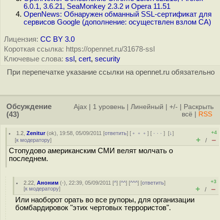
6.0.1, 3.6.21, SeaMonkey 2.3.2 и Opera 11.51
OpenNews: Обнаружен обманный SSL-сертификат для
сервисов Google (дополнение: осуществлен взлом CA)
Лицензия:
CC BY 3.0
Короткая ссылка: https://opennet.ru/31678-ssl
Ключевые слова:
ssl
,
cert
,
security
При перепечатке указание ссылки на opennet.ru обязательно
Обсуждение
Ajax
|
1 уровень
|
Линейный
|
+/-
|
Раскрыть
(43)
всё
|
RSS
+4
1.2
,
Zenitur
(
ok
), 19:58, 05/09/2011 [
ответить
] [
﹢﹢﹢
] [
· · ·
]
[
↓
]
+
–
[
к модератору
]
/
Стопудово американским СМИ велят молчать о
последнем.
+3
2.22
,
Аноним
(
-
), 22:39, 05/09/2011 [
^
] [
^^
] [
^^^
] [
ответить
]
+
–
[
к модератору
]
/
Или наоборот орать во все рупоры, для организации
бомбардировок "этих чертовых террористов".