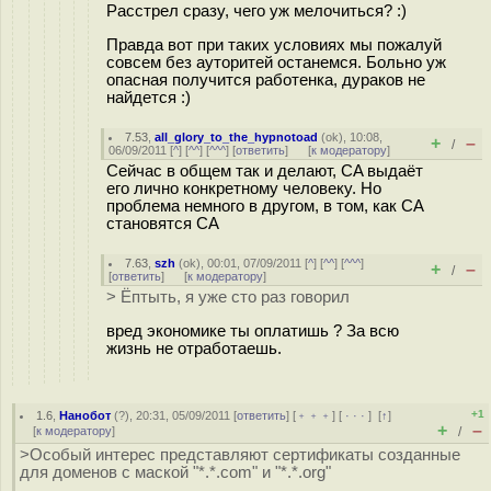
Расстрел сразу, чего уж мелочиться? :)
Правда вот при таких условиях мы пожалуй
совсем без ауторитей останемся. Больно уж
опасная получится работенка, дураков не
найдется :)
7.53
,
all_glory_to_the_hypnotoad
(
ok
), 10:08,
+
–
/
06/09/2011 [
^
] [
^^
] [
^^^
] [
ответить
]
[
к модератору
]
Сейчас в общем так и делают, CA выдаёт
его лично конкретному человеку. Но
проблема немного в другом, в том, как CA
становятся CA
7.63
,
szh
(
ok
), 00:01, 07/09/2011 [
^
] [
^^
] [
^^^
]
+
–
/
[
ответить
]
[
к модератору
]
> Ёптыть, я уже сто раз говорил
вред экономике ты оплатишь ? За всю
жизнь не отработаешь.
+1
1.6
,
Нанобот
(
?
), 20:31, 05/09/2011 [
ответить
] [
﹢﹢﹢
] [
· · ·
]
[
↑
]
+
–
[
к модератору
]
/
>Особый интерес представляют сертификаты созданные
для доменов с маской "*.*.com" и "*.*.org"