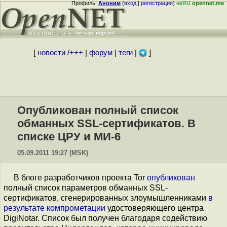
Профиль:
Аноним
(
вход
|
регистрация
)
неRU
opennet.me
[
новости
/
+++
|
форум
|
теги
|
]
Опубликован полный список
обманных SSL-сертификатов. В
списке ЦРУ и МИ-6
05.09.2011 19:27 (MSK)
В блоге разработчиков проекта Tor
опубликован
полный список параметров обманных SSL-
сертификатов, сгенерированных злоумышленниками
в
результате компрометации
удостоверяющего центра
DigiNotar. Список был получен благодаря содействию