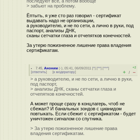
последуют все, а потом вообще
> забьют на проблему.
Ёптыть, я уже сто раз говорил - сертификат
выдавать надо не организации,
а руководителю, и не по сети, а лично в руки, под
паспорт, анализы ДНК,
сканы сетчатки глаза и отчепятков конечностей.
За утерю пожизненное лишение права владения
сертификатам.
+2
7.45
,
Аноним
(
-
), 05:41, 06/09/2011 [
^
] [
^^
] [
^^^
]
+
–
[
ответить
]
[
к модератору
]
/
> а руководителю, и не по сети, а лично в руки,
под паспорт,
> анализы ДНК, сканы сетчатки глаза и
отчепятков конечностей.
А может проще сразу в концлагерь, чтоб не
сбежал? И банальных зондов с цианидом
повтыкать. Если сбежит с сертификатом - будет
уничтожен сигналом со спутника.
> За утерю пожизненное лишение права
владения сертификатам.