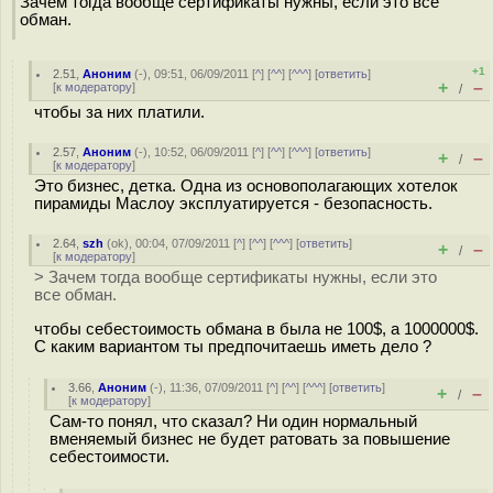
Зачем тогда вообще сертификаты нужны, если это все
обман.
+1
2.51
,
Аноним
(
-
), 09:51, 06/09/2011 [
^
] [
^^
] [
^^^
] [
ответить
]
+
–
[
к модератору
]
/
чтобы за них платили.
2.57
,
Аноним
(
-
), 10:52, 06/09/2011 [
^
] [
^^
] [
^^^
] [
ответить
]
+
–
/
[
к модератору
]
Это бизнес, детка. Одна из основополагающих хотелок
пирамиды Маслоу эксплуатируется - безопасность.
2.64
,
szh
(
ok
), 00:04, 07/09/2011 [
^
] [
^^
] [
^^^
] [
ответить
]
+
–
/
[
к модератору
]
> Зачем тогда вообще сертификаты нужны, если это
все обман.
чтобы себестоимость обмана в была не 100$, а 1000000$.
С каким вариантом ты предпочитаешь иметь дело ?
3.66
,
Аноним
(
-
), 11:36, 07/09/2011 [
^
] [
^^
] [
^^^
] [
ответить
]
+
–
/
[
к модератору
]
Сам-то понял, что сказал? Ни один нормальный
вменяемый бизнес не будет ратовать за повышение
себестоимости.