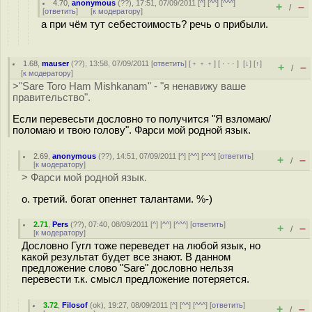
4.70
,
anonymous
(
??
), 17:51, 07/09/2011 [
^
] [
^^
] [
^^^
]
+
–
/
[
ответить
]
[
к модератору
]
а при чём тут себестоимость? речь о прибыли.
1.68
,
mauser
(
??
), 13:58, 07/09/2011 [
ответить
] [
﹢﹢﹢
] [
· · ·
]
[
↓
] [
↑
]
+
–
/
[
к модератору
]
>"Sare Toro Ham Mishkanam" - "я ненавижу ваше
правительство".
Если перевесьти дословно то получится "Я взломаю/
поломаю и твою голову". Фарси мой родной язык.
2.69
,
anonymous
(
??
), 14:51, 07/09/2011 [
^
] [
^^
] [
^^^
] [
ответить
]
+
–
/
[
к модератору
]
> Фарси мой родной язык.
о. третий. богат опеннет талантами. %-)
2.71
,
Pers
(
??
), 07:40, 08/09/2011 [
^
] [
^^
] [
^^^
] [
ответить
]
+
–
/
[
к модератору
]
Дословно Гугл тоже переведет на любой язык, но
какой результат будет все знают. В данном
предложение слово "Sarе" дословно нельзя
перевести т.к. смысл предложение потеряется.
3.72
,
Filosof
(
ok
), 19:27, 08/09/2011 [
^
] [
^^
] [
^^^
] [
ответить
]
+
–
/