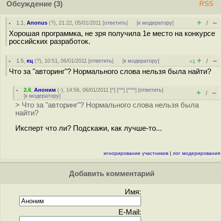
Обсуждение
(3)
RSS
+
–
1.1
,
Anonus
(
?
), 21:22, 05/01/2011 [
ответить
]
[
к модератору
]
/
Хорошая программка, не зря получила 1е место на конкурсе
российских разработок.
+
–
1.5
,
ец
(
?
), 10:51, 06/01/2011 [
ответить
]
[
к модератору
]
/
+1
Что за "авторинг"? Нормального слова нельзя была найти?
2.6
,
Аноним
(
-
), 14:56, 06/01/2011 [
^
] [
^^
] [
^^^
] [
ответить
]
+
–
/
[
к модератору
]
> Что за "авторинг"? Нормального слова нельзя была
найти?
Иксперт что ли? Подскажи, как лучше-то...
игнорирование участников
|
лог модерирования
Добавить комментарий
Имя:
E-Mail: