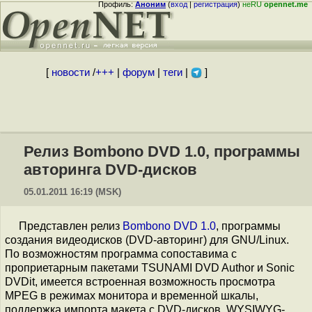
Профиль:
Аноним
(
вход
|
регистрация
)
неRU
opennet.me
[
новости
/
+++
|
форум
|
теги
|
]
Релиз Bombono DVD 1.0, программы
авторинга DVD-дисков
05.01.2011 16:19 (MSK)
Представлен релиз
Bombono DVD 1.0
, программы
создания видеодисков (DVD-авторинг) для GNU/Linux.
По возможностям программа сопоставима с
проприетарным пакетами TSUNAMI DVD Author и Sonic
DVDit, имеется встроенная возможность просмотра
MPEG в режимах монитора и временной шкалы,
поддержка импорта макета с DVD-дисков, WYSIWYG-