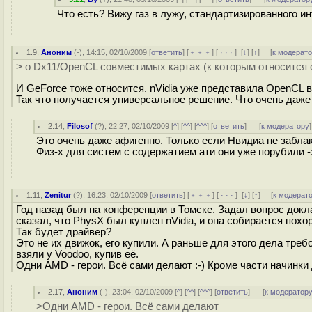
Что есть? Вижу газ в лужу, стандартизированного и
1.9
,
Аноним
(
-
), 14:15, 02/10/2009 [
ответить
] [
﹢﹢﹢
] [
· · ·
]
[
↓
] [
↑
] [
к модерат
> о Dx11/OpenCL совместимых картах (к которым относится 
И GeForce тоже относится. nVidia уже представила OpenCL в
Так что получается универсальное решение. Что очень даже
2.14
,
Filosof
(
?
), 22:27, 02/10/2009 [
^
] [
^^
] [
^^^
] [
ответить
]
[
к модератору
]
Это очень даже афигенно. Только если Нвидиа не забл
Физ-х для систем с содержатием ати они уже порубили -:
1.11
,
Zenitur
(
?
), 16:23, 02/10/2009 [
ответить
] [
﹢﹢﹢
] [
· · ·
]
[
↓
] [
↑
] [
к модерат
Год назад был на конференции в Томске. Задал вопрос докла
сказал, что PhysX был куплен nVidia, и она собирается похоро
Так будет драйвер?
Это не их движок, его купили. А раньше для этого дела треб
взяли у Voodoo, купив её.
Одни AMD - герои. Всё сами делают :-) Кроме части начинки 
2.17
,
Аноним
(
-
), 23:04, 02/10/2009 [
^
] [
^^
] [
^^^
] [
ответить
]
[
к модератор
>Одни AMD - герои. Всё сами делают