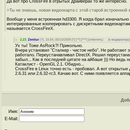
Да вот про CrossFire в отрытых драйверах то же интересно.
>Ты не знаешь, новая видеокарта с этой старой встроенной
Вообще у меня встроенная hd3300. Я когда брал изначально
интегрированные кооперировать с дискретными видеокартами 
называется CrossFireX.
2.23
,
Zenitur
(
?
), 15:54, 05/10/2009 [
^
] [
^^
] [
^^^
] [
ответить
]
[
к модератору
Ух ты! Тоже AsRock?! Прикольно.
Вчера установил "Сталкер - чистое небо". Не работают 
работало. Переустанавливал DirectX. Решил переустанавли
забыл... Как в последней цитате на айбаше ))) Но ведь 
Катаклист - OpenGL 2.1. Обидно...
CrossFire в Linux точно есть - пробовал. А вот открыты
2.6.31 или 2.6.32-rc3. Качаю вот. С ними появляется ап
Доба
Имя:
E-Mail: