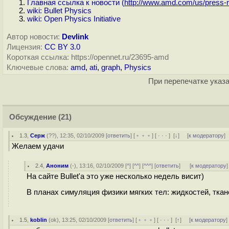
Главная ссылка к новости (
http://www.amd.com/us/press-re
wiki: Bullet Physics
wiki: Open Physics Initiative
Автор новости:
Devlink
Лицензия:
CC BY 3.0
Короткая ссылка: https://opennet.ru/23695-amd
Ключевые слова:
amd
,
ati
,
graph
,
Physics
При перепечатке указа
Обсуждение
(21)
1.3
,
Серж
(
??
), 12:35, 02/10/2009 [
ответить
] [
﹢﹢﹢
] [
· · ·
]
[
↓
] [
к модератору
]
Желаем удачи
2.4
,
Аноним
(
-
), 13:16, 02/10/2009 [
^
] [
^^
] [
^^^
] [
ответить
]
[
к модератору
]
На сайте Bullet'а это уже несколько недель висит)
В планах симуляция физики мягких тел: жидкостей, ткане
1.5
,
koblin
(
ok
), 13:25, 02/10/2009 [
ответить
] [
﹢﹢﹢
] [
· · ·
]
[
↑
] [
к модератору
]