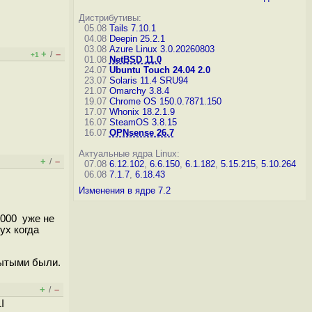
Дистрибутивы:
05.08
Tails 7.10.1
04.08
Deepin 25.2.1
03.08
Azure Linux 3.0.20260803
+
–
/
+1
01.08
NetBSD 11.0
24.07
Ubuntu Touch 24.04 2.0
23.07
Solaris 11.4 SRU94
21.07
Omarchy 3.8.4
19.07
Chrome OS 150.0.7871.150
17.07
Whonix 18.2.1.9
16.07
SteamOS 3.8.15
16.07
OPNsense 26.7
Актуальные ядра Linux:
+
–
/
07.08
6.12.102
,
6.6.150
,
6.1.182
,
5.15.215
,
5.10.264
06.08
7.1.7
,
6.18.43
Изменения в ядре 7.2
1000 уже не
ух когда
рытыми были.
+
–
/
I