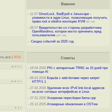
Важное
-
11.07
GhostLock, BadEpoll и Januscape -
уязвимости в ядре Linux, позволяющие получить
права root и обойти изоляцию KVM
(82 +34)
-
08.07
Вредительство со стороны разработчика
OpenMandriva, которое могло причинить вред
пользователям
(107 +34)
-
Сводка событий за 2025 год
ть всё
|
RSS
Советы
+
–
/
+2
-
19.04.2026
PKI с аппаратным TRNG за 10 дней при
помощи AI
-
09.03.2026
Борьба с web-ботами через запрет
+
–
/
HTTP/1.1
+1
-
27.02.2026
Удаление всех IPv6 link-local адресов
на всех сетевых интерфейсах в Linux
-
27.01.2026
Ускорение пересборки llama.cpp
-
25.12.2025
Атомарные обновления в OSTree
+
–
/