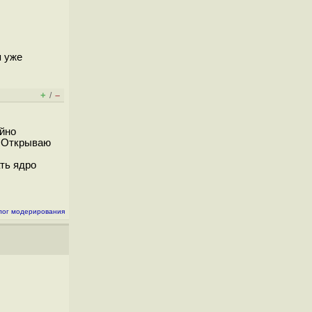
я уже
+
–
/
айно
1. Открываю
ать ядро
лог модерирования