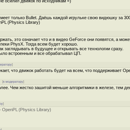
 не осилил движок по исходникам =)
меет только Bullet. Даёшь каждой игрульке свою видюшку за 300 
L (Physics Library)
]
жать, это означает что и в видео GeForce они появятся, а може
пеки PhysX. Тогда всем будет хорошо.
ак заглядывать в будущее и открывать все технологии сразу.
было встроенным и все обрабатывал ЦП.
дератору
]
екает, что движок работать будет на всем, что поддерживает Op
[
к модератору
]
более. Чем жестко зашитой меньше алгоритмики в железе, тем д
ру
]
OpenPL (Physics Library)
у
]