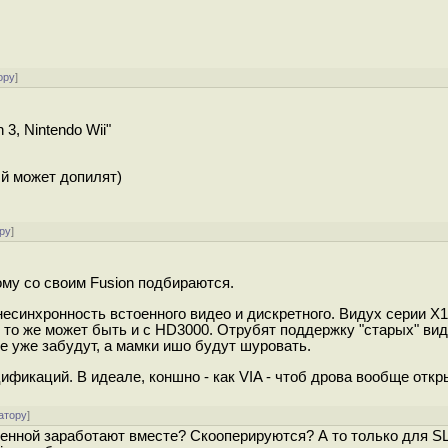
ору
]
 3, Nintendo Wii"
ый может допилят)
ру
]
тому со своим Fusion подбираются.
несинхронность встоенного видео и дискретного. Видух серии X
. то же может быть и с HD3000. Отрубят поддержку "старых" вид
е уже забудут, а мамки ишо будут шуровать.
ификаций. В идеале, коншно - как VIA - чтоб дрова вообще отк
атору
]
оенной заработают вместе? Скооперируются? А то только для SL