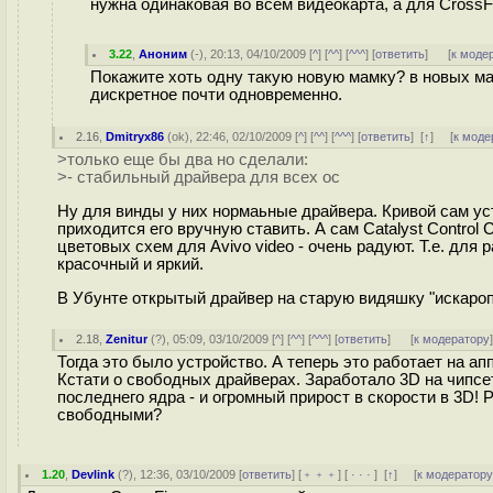
нужна одинаковая во всём видеокарта, а для CrossF
3.22
,
Аноним
(
-
), 20:13, 04/10/2009 [
^
] [
^^
] [
^^^
] [
ответить
]
[
к моде
Покажите хоть одну такую новую мамку? в новых ма
дискретное почти одновременно.
2.16
,
Dmitryx86
(
ok
), 22:46, 02/10/2009 [
^
] [
^^
] [
^^^
] [
ответить
]
[
↑
] [
к моде
>только еще бы два но сделали:
>- стабильный драйвера для всех ос
Ну для винды у них нормаьные драйвера. Кривой сам ус
приходится его вручную ставить. А сам Catalyst Control 
цветовых схем для Avivo video - очень радуют. Т.е. для р
красочный и яркий.
В Убунте открытый драйвер на старую видяшку "искароп
2.18
,
Zenitur
(
?
), 05:09, 03/10/2009 [
^
] [
^^
] [
^^^
] [
ответить
]
[
к модератору
Тогда это было устройство. А теперь это работает на ап
Кстати о свободных драйверах. Заработало 3D на чипсе
последнего ядра - и огромный прирост в скорости в 3D!
свободными?
1.20
,
Devlink
(
?
), 12:36, 03/10/2009 [
ответить
] [
﹢﹢﹢
] [
· · ·
]
[
↑
] [
к модератор