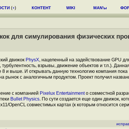
ОСТИ
(
+
)
КОНТЕНТ
WIKI
MAN'ы
ФО
жок для симулирования физических про
еский движок
PhysX
, нацеленный на задействование GPU дл
турбулентность, взрывы, движение объектов и т.п.). Данна
 8 и выше. И открывать данную технологию компания пока
на рынок с аналогичным продуктом. Проект получил назва
шение с компанией
Pixelux Entertainment
о совместной разра
отеки
Bullet Physics
. По сути создается еще один движок, ко
 Dx11/OpenCL совместимых картах (к которым относится сер
испра