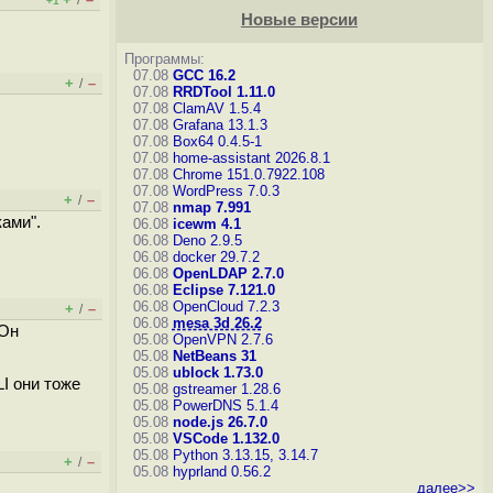
/
+1
Новые версии
Программы:
07.08
GCC 16.2
+
–
/
07.08
RRDTool 1.11.0
07.08
ClamAV 1.5.4
07.08
Grafana 13.1.3
07.08
Box64 0.4.5-1
07.08
home-assistant 2026.8.1
07.08
Chrome 151.0.7922.108
07.08
WordPress 7.0.3
+
–
/
07.08
nmap 7.991
ами".
06.08
icewm 4.1
06.08
Deno 2.9.5
06.08
docker 29.7.2
06.08
OpenLDAP 2.7.0
06.08
Eclipse 7.121.0
06.08
OpenCloud 7.2.3
+
–
/
06.08
mesa 3d 26.2
 Он
05.08
OpenVPN 2.7.6
05.08
NetBeans 31
05.08
ublock 1.73.0
LI они тоже
05.08
gstreamer 1.28.6
05.08
PowerDNS 5.1.4
05.08
node.js 26.7.0
05.08
VSCode 1.132.0
05.08
Python 3.13.15, 3.14.7
+
–
/
05.08
hyprland 0.56.2
далее>>