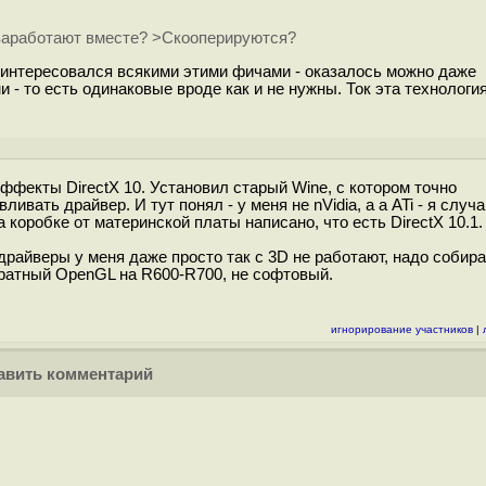
 заработают вместе? >Скооперируются?
 интересовался всякими этими фичами - оказалось можно даже
- то есть одинаковые вроде как и не нужны. Ток эта технологи
]
эффекты DirectX 10. Установил старый Wine, с котором точно
вать драйвер. И тут понял - у меня не nVidia, а а ATi - я случ
на коробке от материнской платы написано, что есть DirectX 10.
е драйверы у меня даже просто так с 3D не работают, надо собир
паратный OpenGL на R600-R700, не софтовый.
игнорирование участников
|
вить комментарий