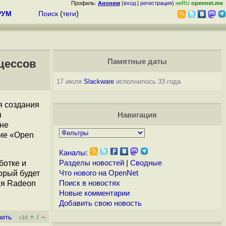
Профиль:
Аноним
(
вход
|
регистрация
)
неRU
opennet.me
РУМ
Поиск
(
теги
)
цессов
Памятные даты
17 июля
Slackware
исполнилось 33 года
я создания
я
Навигация
 не
ние «Open
Каналы:
ботке и
Разделы новостей
|
Сводные
торый будет
Что нового на OpenNet
ия Radeon
Поиск в новостях
Новые комментарии
Добавить свою новость
+
–
вить
/
+10