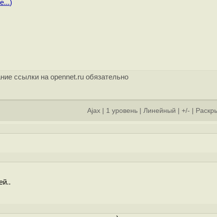
...
)
ние ссылки на opennet.ru обязательно
Ajax
|
1 уровень
|
Линейный
|
+/-
|
Раскры
й..