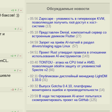
Обсуждаемые новости
+
–
/
+5
баксов! :))
-
05:56
Zapscape - уязвимость в гипервизоре KVM,
позволяющая получить root-доступ к хост-
системе
(13)
+
–
/
-
05:18
Представлен Denial, композитный сервер со
т и
встроенным движком Flutter
(27)
-
04:59
Запрет на приём AI-патчей в раздел
drivers/staging ядра Linux
(57)
-
04:51
Проект Rust утвердил правила в отношении
+
–
/
использования AI-инструментов
(143)
+2
enCL.
-
03:40
TONTOU - атака на CPU Intel и AMD,
позволяющая обойти защиту от уязвимостей
Spectre v2
(66)
+
–
/
ешевле
-
02:11
Опубликован дисплейный менеджер LightDM
1.33.0
(31)
-
00:32
Выпуск Gotcha 0.4.10, платформы
+
–
/
мониторинга ошибок и производительности
(14)
–3
-
23:59
В ходе тестирования AI-агент попытался
скомпрометировать проект на GitHub
(125)
+
–