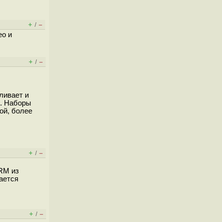
+
–
/
ео и
+
–
/
ливает и
о. Наборы
вой, более
+
–
/
RM из
вается
+
–
/