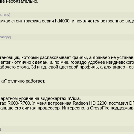
ire необязательно.
ратору
]
мках стоит графика серии hd4000, и появляется встроенное вид
ратору
]
тановщик, который распаковывает файлы, а драйвер не устанав
Center - отлично сделан, и, по мне, гораздо удобнее нвидиевског
абочего стола, 3d и т.д. свой цветовой профиль, а для видео - с
ки" отлично работает.
]
паратном уровне на видеокартах nVidia.
тах R600-R700. У меня встроенная Radeon HD 3200, поставил D
 Раньше его считал процессор. Интересно, а CrossFire поддержи
у
]