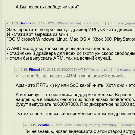
А Вы новость вообще читали?
1.13
,
Devlink
(
?
), 17:48, 02/10/2009 [
ответить
] [
﹢﹢﹢
] [
· · ·
]
[
↓
] [
↑
] [
к модерат
Эээ.. простите, но при чем тут драйвер? PhysX - это движок.
И кстати вот вырезка из вики
"ОС Microsoft Windows, Linux, Mac OS X, Xbox 360, PlayStation
А AMD молодцы, только еще бы два но сделали:
- стабильный драйвера для всех ос (хотя уж скоро свободн
- стали бы выпускать ARM, так на всякий случай...
2.15
,
Filosof
(
?
), 22:33, 02/10/2009 [
^
] [
^^
] [
^^^
] [
ответить
]
[
↓
] [
к модерато
> - стали бы выпускать ARM, так на всякий случай...
Арм - это ПЯТЬ -:) ну или SoC какой -нить. Хотя они к э
А вот минус - это методика поддержки железа. Веренее 
найдёшь, а в мамках оно до сих пор в новых появляется
будут выпускать hd6000/7000. Про дискретное hd3000 вс
Тут их спасёт только своевременное открытие дров/спец
3.19
,
Zenitur
(
?
), 05:13, 03/10/2009 [
^
] [
^^
] [
^^^
] [
ответить
]
[
к модер
Ты не знаешь, новая видеокарта с этой старой встр