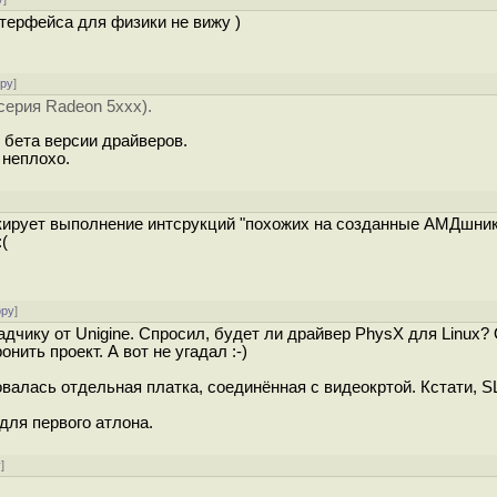
нтерфейса для физики не вижу )
ору
]
серия Radeon 5xxx).
 бета версии драйверов.
 неплохо.
акирует выполнение интсрукций "похожих на созданные АМДшник
(
ору
]
дчику от Unigine. Спросил, будет ли драйвер PhysX для Linux?
нить проект. А вот не угадал :-)
овалась отдельная платка, соединённая с видеокртой. Кстати, S
для первого атлона.
у
]