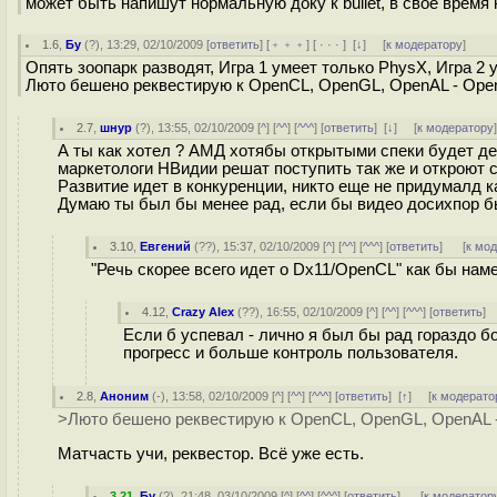
может быть напишут нормальную доку к bullet, в свое время
1.6
,
Бу
(
?
), 13:29, 02/10/2009 [
ответить
] [
﹢﹢﹢
] [
· · ·
]
[
↓
] [
к модератору
]
Опять зоопарк разводят, Игра 1 умеет только PhysX, Игра 2 у
Люто бешено реквестирую к OpenCL, OpenGL, OpenAL - OpenP
2.7
,
шнур
(
?
), 13:55, 02/10/2009 [
^
] [
^^
] [
^^^
] [
ответить
]
[
↓
] [
к модератору
А ты как хотел ? АМД хотябы открытыми спеки будет дер
маркетологи НВидии решат поступить так же и откроют с
Развитие идет в конкуренции, никто еще не придумалд к
Думаю ты был бы менее рад, если бы видео досихпор 
3.10
,
Евгений
(
??
), 15:37, 02/10/2009 [
^
] [
^^
] [
^^^
] [
ответить
]
[
к мо
"Речь скорее всего идет о Dx11/OpenCL" как бы нам
4.12
,
Crazy Alex
(
??
), 16:55, 02/10/2009 [
^
] [
^^
] [
^^^
] [
ответить
]
Если б успевал - лично я был бы рад гораздо 
прогресс и больше контроль пользователя.
2.8
,
Аноним
(
-
), 13:58, 02/10/2009 [
^
] [
^^
] [
^^^
] [
ответить
]
[
↑
] [
к модерато
>Люто бешено реквестирую к OpenCL, OpenGL, OpenAL - 
Матчасть учи, реквестор. Всё уже есть.
3.21
,
Бу
(
?
), 21:48, 03/10/2009 [
^
] [
^^
] [
^^^
] [
ответить
]
[
к модератор