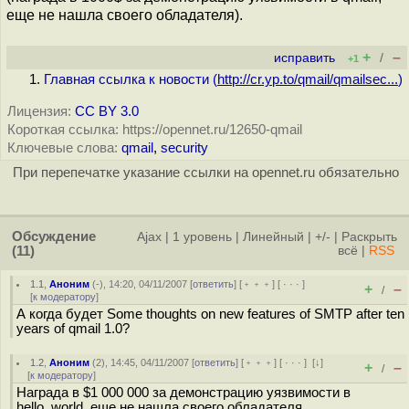
еще не нашла своего обладателя).
+
–
исправить
/
+1
Главная ссылка к новости (
http://cr.yp.to/qmail/qmailsec...
)
Лицензия:
CC BY 3.0
Короткая ссылка: https://opennet.ru/12650-qmail
Ключевые слова:
qmail
,
security
При перепечатке указание ссылки на opennet.ru обязательно
Обсуждение
Ajax
|
1 уровень
|
Линейный
|
+/-
|
Раскрыть
(11)
всё
|
RSS
1.1
,
Аноним
(
-
), 14:20, 04/11/2007 [
ответить
] [
﹢﹢﹢
] [
· · ·
]
+
–
/
[
к модератору
]
А когда будет Some thoughts on new features of SMTP after ten
years of qmail 1.0?
1.2
,
Аноним
(
2
), 14:45, 04/11/2007 [
ответить
] [
﹢﹢﹢
] [
· · ·
]
[
↓
]
+
–
/
[
к модератору
]
Награда в $1 000 000 за демонстрацию уязвимости в
hello_world, еще не нашла своего обладателя.