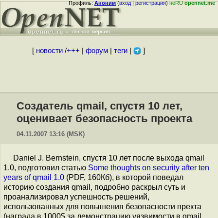
Профиль:
Аноним
(
вход
|
регистрация
)
неRU
opennet.me
[
новости
/
+++
|
форум
|
теги
|
]
Создатель qmail, спустя 10 лет,
оценивает безопасность проекта
04.11.2007 13:16 (MSK)
Daniel J. Bernstein, спустя 10 лет после выхода qmail
1.0, подготовил статью
Some thoughts on security after ten
years of qmail 1.0
(PDF, 160Кб), в которой поведал
историю создания qmail, подробно раскрыл суть и
проанализировал успешность решений,
использованных для повышения безопасности пректа
(награда в 1000$ за демонстрацию уязвимости в qmail,