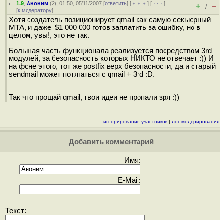
1.9
,
Аноним
(
2
), 01:50, 05/11/2007 [
ответить
] [
﹢﹢﹢
] [
· · ·
]
+
–
/
[
к модератору
]
Хотя создатель позиционирует qmail как самую секьюрный
MTA, и даже $1 000 000 готов заплатить за ошибку, но в
целом, увы!, это не так.
Большая часть функционала реализуется посредством 3rd
модулей, за безопасность которых НИКТО не отвечает :)) И
на фоне этого, тот же postfix верх безопасности, да и старый
sendmail может потягаться с qmail + 3rd :D.
Так что прощай qmail, твои идеи не пропали зря :))
игнорирование участников
|
лог модерирования
Добавить комментарий
Имя:
E-Mail:
Текст: