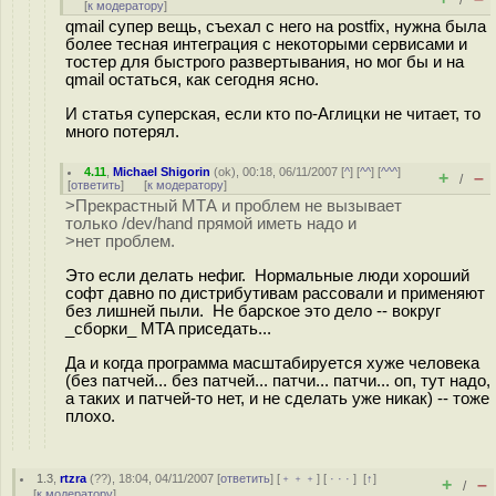
/
[
к модератору
]
qmail супер вещь, съехал с него на postfix, нужна была
более тесная интеграция с некоторыми сервисами и
тостер для быстрого развертывания, но мог бы и на
qmail остаться, как сегодня ясно.
И статья суперская, если кто по-Аглицки не читает, то
много потерял.
4.11
,
Michael Shigorin
(
ok
), 00:18, 06/11/2007 [
^
] [
^^
] [
^^^
]
+
–
/
[
ответить
]
[
к модератору
]
>Прекрастный МТА и проблем не вызывает
только /dev/hand прямой иметь надо и
>нет проблем.
Это если делать нефиг. Нормальные люди хороший
софт давно по дистрибутивам рассовали и применяют
без лишней пыли. Не барское это дело -- вокруг
_сборки_ MTA приседать...
Да и когда программа масштабируется хуже человека
(без патчей... без патчей... патчи... патчи... оп, тут надо,
а таких и патчей-то нет, и не сделать уже никак) -- тоже
плохо.
1.3
,
rtzra
(
??
), 18:04, 04/11/2007 [
ответить
] [
﹢﹢﹢
] [
· · ·
]
[
↑
]
+
–
/
[
к модератору
]