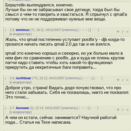
Берштейн выпендрился, конечно.
Лучше бы он не забрасывал свое детище, тогда был бы
смысл о чем-то говорить и хвастаться. Я спрыгнул с qmail'а
потому что он не поддерживал нужные мне вещи.
1.5
,
terminus
(
?
), 18:11, 04/11/2007 [
ответить
] [
﹢﹢﹢
] [
· · ·
]
+
–
/
[
к модератору
]
Жаль, что qmail постепенно уступает postfix'у - djb когда-то
грозился начать писать qmail 2.0 да так и не взялся.
qmail это конечно хорошо и секюрно, но уж больно мало в
нем фич по сравнению с postfix, да и куда не плюнь кругом
патчи надо ставить чтобы хоть какой-то функционал
прикрутить да некритичные баги поправить...
1.6
,
northbear
(
??
), 22:12, 04/11/2007 [
ответить
] [
﹢﹢﹢
] [
· · ·
]
+
–
/
[
к модератору
]
Доброе утро, страна! Видать дядя почувствовал, что про
него стали забывать. Себя не похвалишь, никто не похвалит.
Это точно...
1.7
,
Аноним
(
2
), 22:14, 04/11/2007 [
ответить
] [
﹢﹢﹢
] [
· · ·
]
+
–
/
[
к модератору
]
А чем он кстати, сейчас занимается? Научной работой
поди... Статья на Техе написана.