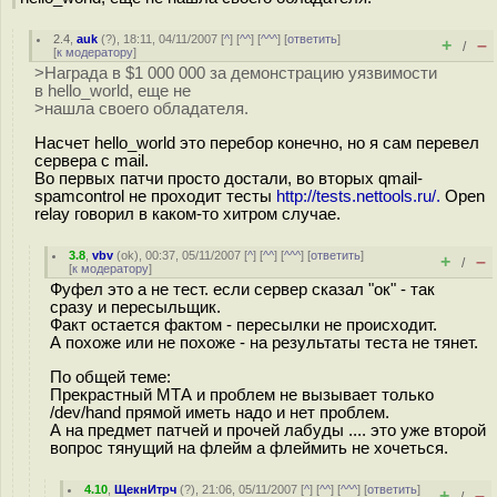
2.4
,
auk
(
?
), 18:11, 04/11/2007 [
^
] [
^^
] [
^^^
] [
ответить
]
+
–
/
[
к модератору
]
>Награда в $1 000 000 за демонстрацию уязвимости
в hello_world, еще не
>нашла своего обладателя.
Насчет hello_world это перебор конечно, но я сам перевел
сервера c mail.
Во первых патчи просто достали, во вторых qmail-
spamcontrol не проходит тесты
http://tests.nettools.ru/.
Open
relay говорил в каком-то хитром случае.
3.8
,
vbv
(
ok
), 00:37, 05/11/2007 [
^
] [
^^
] [
^^^
] [
ответить
]
+
–
/
[
к модератору
]
Фуфел это а не тест. если сервер сказал "ок" - так
сразу и пересыльщик.
Факт остается фактом - пересылки не происходит.
А похоже или не похоже - на результаты теста не тянет.
По общей теме:
Прекрастный МТА и проблем не вызывает только
/dev/hand прямой иметь надо и нет проблем.
А на предмет патчей и прочей лабуды .... это уже второй
вопрос тянущий на флейм а флеймить не хочеться.
4.10
,
ЩекнИтрч
(
?
), 21:06, 05/11/2007 [
^
] [
^^
] [
^^^
] [
ответить
]
+
–