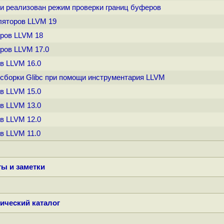
 Си реализован режим проверки границ буферов
иляторов LLVM 19
оров LLVM 18
оров LLVM 17.0
ов LLVM 16.0
 сборки Glibc при помощи инструментария LLVM
ов LLVM 15.0
ов LLVM 13.0
ов LLVM 12.0
ов LLVM 11.0
ы и заметки
ический каталог