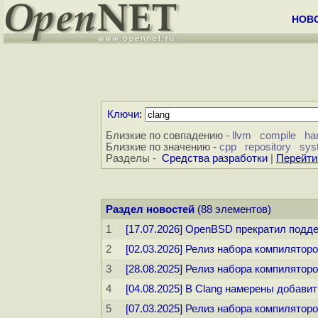
НОВ
Ключи
:
Близкие по совпадению -
llvm
compile
ha
Близкие по значению -
cpp
repository
sys
Разделы -
Средства разработки
|
Перейти
Раздел новостей
(88 элементов)
1
[17.07.2026] OpenBSD прекратил подде
2
[02.03.2026] Релиз набора компилятор
3
[28.08.2025] Релиз набора компилятор
4
[04.08.2025] В Clang намерены добави
5
[07.03.2025] Релиз набора компилятор