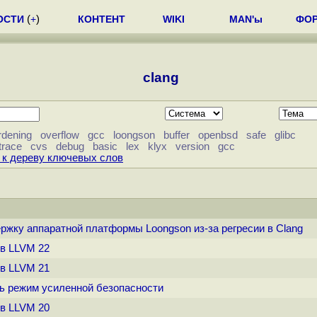
ОСТИ
(
+
)
КОНТЕНТ
WIKI
MAN'ы
ФО
clang
rdening
overflow
gcc
loongson
buffer
openbsd
safe
glibc
trace
cvs
debug
basic
lex
klyx
version
gcc
 к дереву ключевых слов
ржку аппаратной платформы Loongson из-за регресии в Clang
ов LLVM 22
ов LLVM 21
ть режим усиленной безопасности
ов LLVM 20