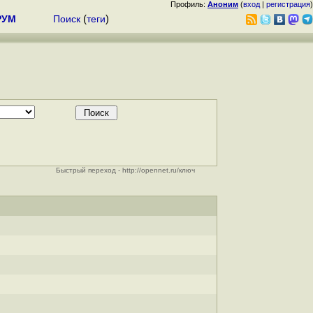
Профиль:
Аноним
(
вход
|
регистрация
)
РУМ
Поиск
(
теги
)
Быстрый переход - http://opennet.ru/ключ