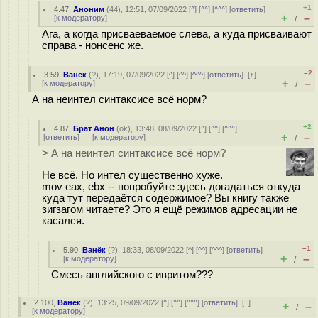
+1
4.47
,
Аноним
(
44
), 12:51, 07/09/2022 [
^
] [
^^
] [
^^^
] [
ответить
]
+
–
[
к модератору
]
/
Ага, а когда присваеваемое слева, а куда присваивают
справа - нонсенс же.
–2
3.59
,
Ванёк
(
?
), 17:19, 07/09/2022 [
^
] [
^^
] [
^^^
] [
ответить
]
[
↑
]
+
–
[
к модератору
]
/
А на неинтел синтаксисе всё норм?
+2
4.87
,
Брат Анон
(
ok
), 13:48, 08/09/2022 [
^
] [
^^
] [
^^^
]
+
–
[
ответить
]
[
к модератору
]
/
> А на неинтел синтаксисе всё норм?
Не всё. Но интел существенно хуже.
mov eax, ebx -- попробуйте здесь догадаться откуда
куда тут передаётся содержимое? Вы книгу также
зигзагом читаете? Это я ещё режимов адресации не
касался.
–1
5.90
,
Ванёк
(
?
), 18:33, 08/09/2022 [
^
] [
^^
] [
^^^
] [
ответить
]
+
–
[
к модератору
]
/
Смесь английского с ивритом???
2.100
,
Ванёк
(
?
), 13:25, 09/09/2022 [
^
] [
^^
] [
^^^
] [
ответить
]
[
↑
]
+
–
/
[
к модератору
]