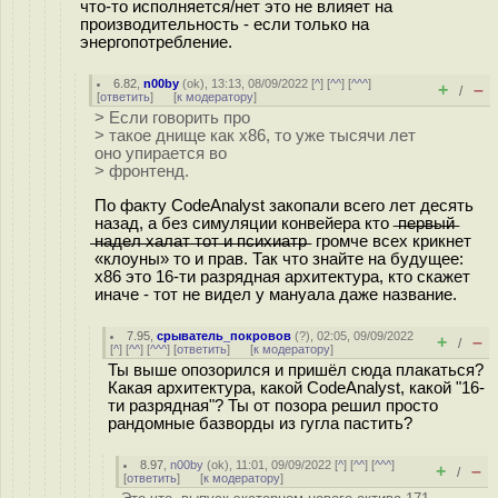
что-то исполняется/нет это не влияет на
производительность - если только на
энергопотребление.
6.82
,
n00by
(
ok
), 13:13, 08/09/2022 [
^
] [
^^
] [
^^^
]
+
–
/
[
ответить
]
[
к модератору
]
> Если говорить про
> такое днище как х86, то уже тысячи лет
оно упирается во
> фронтенд.
По факту CodeAnalyst закопали всего лет десять
назад, а без симуляции конвейера кто ̶п̶е̶р̶в̶ы̶й̶
̶н̶а̶д̶е̶л̶ ̶х̶а̶л̶а̶т̶ ̶т̶о̶т̶ ̶и̶ ̶п̶с̶и̶х̶и̶а̶т̶р̶ громче всех крикнет
«клоуны» то и прав. Так что знайте на будущее:
х86 это 16-ти разрядная архитектура, кто скажет
иначе - тот не видел у мануала даже название.
7.95
,
срыватель_покровов
(
?
), 02:05, 09/09/2022
+
–
/
[
^
] [
^^
] [
^^^
] [
ответить
]
[
к модератору
]
Ты выше опозорился и пришёл сюда плакаться?
Какая архитектура, какой CodeAnalyst, какой "16-
ти разрядная"? Ты от позора решил просто
рандомные базворды из гугла пастить?
8.97
,
n00by
(
ok
), 11:01, 09/09/2022 [
^
] [
^^
] [
^^^
]
+
–
/
[
ответить
]
[
к модератору
]