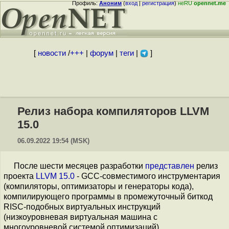
Профиль:
Аноним
(
вход
|
регистрация
)
неRU
opennet.me
[
новости
/
+++
|
форум
|
теги
|
]
Релиз набора компиляторов LLVM
15.0
06.09.2022 19:54 (MSK)
После шести месяцев разработки
представлен
релиз
проекта
LLVM 15.0
- GCC-совместимого инструментария
(компиляторы, оптимизаторы и генераторы кода),
компилирующего программы в промежуточный биткод
RISC-подобных виртуальных инструкций
(низкоуровневая виртуальная машина с
многоуровневой системой оптимизаций).