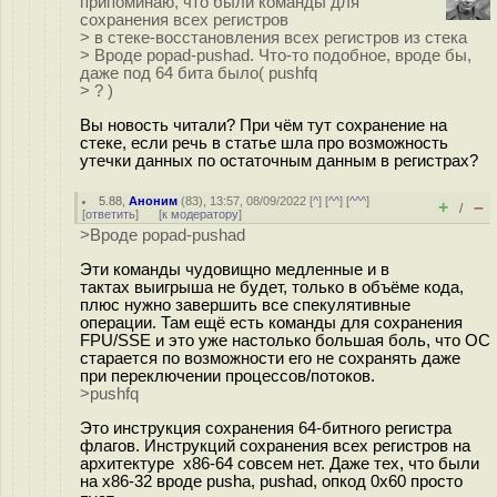
припоминаю, что были команды для
сохранения всех регистров
> в стеке-восстановления всех регистров из стека
> Вроде popad-pushad. Что-то подобное, вроде бы,
даже под 64 бита было( pushfq
> ? )
Вы новость читали? При чём тут сохранение на
стеке, если речь в статье шла про возможность
утечки данных по остаточным данным в регистрах?
5.88
,
Аноним
(
83
), 13:57, 08/09/2022 [
^
] [
^^
] [
^^^
]
+
–
/
[
ответить
]
[
к модератору
]
>Вроде popad-pushad
Эти команды чудовищно медленные и в
тактах выигрыша не будет, только в объёме кода,
плюс нужно завершить все спекулятивные
операции. Там ещё есть команды для сохранения
FPU/SSE и это уже настолько большая боль, что ОС
старается по возможности его не сохранять даже
при переключении процессов/потоков.
>pushfq
Это инструкция сохранения 64-битного регистра
флагов. Инструкций сохранения всех регистров на
архитектуре x86-64 совсем нет. Даже тех, что были
на x86-32 вроде pusha, pushad, опкод 0x60 просто