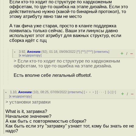
Если кто-то ходит по структуре по хардкоженым
оффсетам, то где-то ошибка на этапе дизайна. Если это
действительно нужно (какой-то бинарный протокол), то
этому атрибуту явно там не место
А так фича уже старая, просто в кланге поддержка
появилась только сейчас. Ваши эти линуксы давно
используют этот атрибут для важных структур, если
сборка идёт с гцц
3.92
,
Аноним
(
92
), 01:18, 09/09/2022 [
^
] [
^^
] [
^^^
] [
ответить
]
+
–
/
[
к модератору
]
> Если кто-то ходит по структуре по хардкоженым
оффсетам, то где-то ошибка на этапе дизайна.
Есть вполне себе легальный offsetof.
1.10
,
Аноним
(
10
), 08:25, 07/09/2022 [
ответить
] [
﹢﹢﹢
] [
· · ·
]
[
↓
] [
↑
]
+
–
/
[
к модератору
]
> установки затравки
What is it, затравка?
Начальное значение?
А как быть с повторяемостью сборки?
Как быть если эту "затравку" узнает тот, кому бы знать ее не
надо?