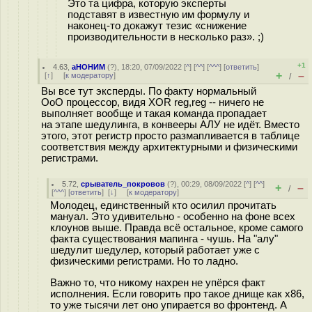
Это та цифра, которую эксперты
подставят в известную им формулу и
наконец-то докажут тезис «снижение
производительности в несколько раз». ;)
+1
4.63
,
аНОНИМ
(
?
), 18:20, 07/09/2022 [
^
] [
^^
] [
^^^
] [
ответить
]
+
–
[
↑
] [
к модератору
]
/
Вы все тут эксперды. По факту нормальный
OoO процессор, видя XOR reg,reg -- ничего не
выполняет вообще и такая команда пропадает
на этапе шедулинга, в конвееры АЛУ не идёт. Вместо
этого, этот регистр просто размапливается в таблице
соответствия между архитектурными и физическими
регистрами.
5.72
,
срыватель_покровов
(
?
), 00:29, 08/09/2022 [
^
] [
^^
]
+
–
/
[
^^^
] [
ответить
]
[
↓
] [
к модератору
]
Молодец, единственный кто осилил прочитать
мануал. Это удивительно - особенно на фоне всех
клоунов выше. Правда всё остальное, кроме самого
факта существования мапинга - чушь. На "алу"
шедулит шедулер, который работает уже с
физическими регистрами. Но то ладно.
Важно то, что никому нахрен не упёрся факт
исполнения. Если говорить про такое днище как х86,
то уже тысячи лет оно упирается во фронтенд. А