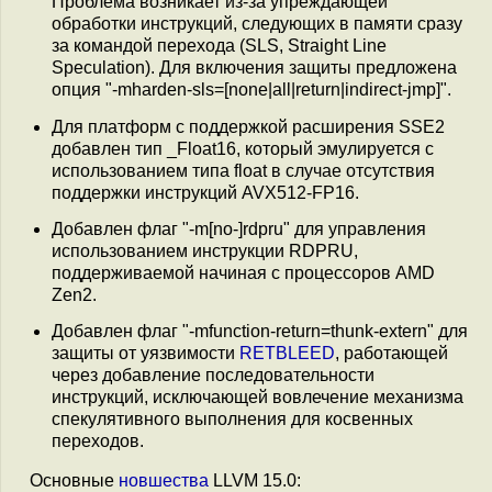
Проблема возникает из-за упреждающей
обработки инструкций, следующих в памяти сразу
за командой перехода (SLS, Straight Line
Speculation). Для включения защиты предложена
опция "-mharden-sls=[none|all|return|indirect-jmp]".
Для платформ с поддержкой расширения SSE2
добавлен тип _Float16, который эмулируется с
использованием типа float в случае отсутствия
поддержки инструкций AVX512-FP16.
Добавлен флаг "-m[no-]rdpru" для управления
использованием инструкции RDPRU,
поддерживаемой начиная с процессоров AMD
Zen2.
Добавлен флаг "-mfunction-return=thunk-extern" для
защиты от уязвимости
RETBLEED
, работающей
через добавление последовательности
инструкций, исключающей вовлечение механизма
спекулятивного выполнения для косвенных
переходов.
Основные
новшества
LLVM 15.0: