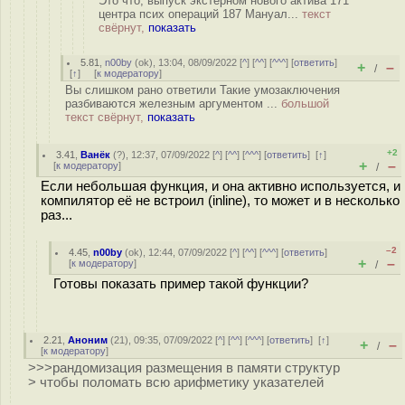
Это что, выпуск экстерном нового актива 171
центра псих операций 187 Мануал...
текст
свёрнут,
показать
5.81
,
n00by
(
ok
), 13:04, 08/09/2022 [
^
] [
^^
] [
^^^
] [
ответить
]
+
–
/
[
↑
] [
к модератору
]
Вы слишком рано ответили Такие умозаключения
разбиваются железным аргументом ...
большой
текст свёрнут,
показать
+2
3.41
,
Ванёк
(
?
), 12:37, 07/09/2022 [
^
] [
^^
] [
^^^
] [
ответить
]
[
↑
]
+
–
[
к модератору
]
/
Если небольшая функция, и она активно используется, и
компилятор её не встроил (inline), то может и в несколько
раз...
–2
4.45
,
n00by
(
ok
), 12:44, 07/09/2022 [
^
] [
^^
] [
^^^
] [
ответить
]
+
–
[
к модератору
]
/
Готовы показать пример такой функции?
2.21
,
Аноним
(
21
), 09:35, 07/09/2022 [
^
] [
^^
] [
^^^
] [
ответить
]
[
↑
]
+
–
/
[
к модератору
]
>>>рандомизация размещения в памяти структур
> чтобы поломать всю арифметику указателей