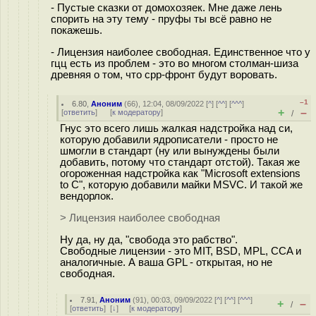
- Пустые сказки от домохозяек. Мне даже лень
спорить на эту тему - пруфы ты всё равно не
покажешь.
- Лицензия наиболее свободная. Единственное что у
гцц есть из проблем - это во многом столман-шиза
древняя о том, что cpp-фронт будут воровать.
–1
6.80
,
Аноним
(
66
), 12:04, 08/09/2022 [
^
] [
^^
] [
^^^
]
+
–
[
ответить
]
[
к модератору
]
/
Гнус это всего лишь жалкая надстройка над си,
которую добавили ядрописатели - просто не
шмогли в стандарт (ну или вынуждены были
добавить, потому что стандарт отстой). Такая же
огороженная надстройка как "Microsoft extensions
to C", которую добавили майки MSVC. И такой же
вендорлок.
> Лицензия наиболее свободная
Ну да, ну да, "свобода это рабство".
Свободные лицензии - это MIT, BSD, MPL, CCA и
аналогичные. А ваша GPL - открытая, но не
свободная.
7.91
,
Аноним
(
91
), 00:03, 09/09/2022 [
^
] [
^^
] [
^^^
]
+
–
/
[
ответить
]
[
↓
] [
к модератору
]