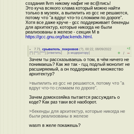
создания llvm никому нафиг не вс@лись!
Это куча всякого хлама который можно найти
только в музеях, а выпилить из gcc не решаются,
потому что "а вдруг что-то сломаем по дороге".
Хотя все даже круче - gcc поддерживает бекенды
для архитектур, которые никогда не были
реализованы в железе - секция M в
https://gcc.gnu.org/backends.html.
+2
7.71
,
срыватель_покровов
(
?
), 00:22, 08/09/2022
+
–
[
^
] [
^^
] [
^^^
] [
ответить
]
[
к модератору
]
/
Зачем ты рассказываешь о том, в чём ничего не
понимаешь? Как же так - гцц подлый монолит не
расширяемый, а он поддерживает множество
архитектур?
>выпилить из gcc не решаются, потому что "а
вдруг что-то сломаем по дороге".
Зачем домохозяйка пытается рассуждать о
коде? Как раз таки всё наоборот.
>бекенды для архитектур, которые никогда не
были реализованы в железе
wasm в желе покажешь?