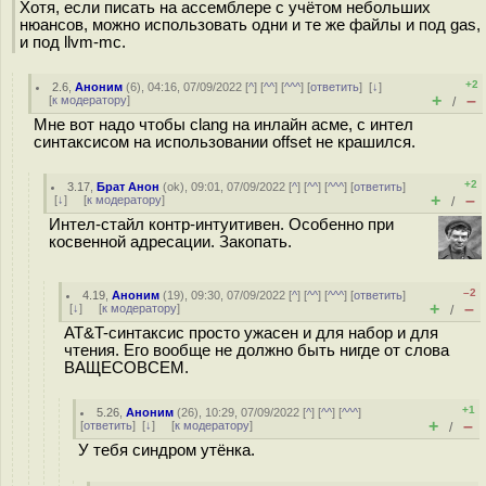
Хотя, если писать на ассемблере с учётом небольших
нюансов, можно использовать одни и те же файлы и под gas,
и под llvm-mc.
+2
2.6
,
Аноним
(
6
), 04:16, 07/09/2022 [
^
] [
^^
] [
^^^
] [
ответить
]
[
↓
]
+
–
[
к модератору
]
/
Мне вот надо чтобы clang на инлайн асме, с интел
синтаксисом на использовании offset не крашился.
+2
3.17
,
Брат Анон
(
ok
), 09:01, 07/09/2022 [
^
] [
^^
] [
^^^
] [
ответить
]
+
–
[
↓
] [
к модератору
]
/
Интел-стайл контр-интуитивен. Особенно при
косвенной адресации. Закопать.
–2
4.19
,
Аноним
(
19
), 09:30, 07/09/2022 [
^
] [
^^
] [
^^^
] [
ответить
]
+
–
[
↓
] [
к модератору
]
/
AT&T-синтаксис просто ужасен и для набор и для
чтения. Его вообще не должно быть нигде от слова
ВАЩЕСОВСЕМ.
+1
5.26
,
Аноним
(
26
), 10:29, 07/09/2022 [
^
] [
^^
] [
^^^
]
+
–
[
ответить
]
[
↓
] [
к модератору
]
/
У тебя синдром утёнка.