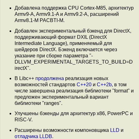
Добавлена поддержка CPU Cortex-M85, архитектур
Armv9-A, Armv9.1-A и Armv9.2-A, расширений
Armv8.1-M PACBTI-M.
Добавлен экспериментальный бэкенд для DirectX,
поддерживающий формат DXIL (DirectX
Intermediate Language), применяемый для
шейдеров DirectX. Бэкенд включается через
указание при сборке параметра "-
DLLVM_EXPERIMENTAL_TARGETS_TO_BUILD=D
irectX".
В Libc++
продолжена
реализация новых
возможностей стандартов
C++20
и
C++2b
, в том
числе завершена реализация библиотеки "format" и
предложен экспериментальный вариант
библиотеки "ranges".
Улучшены бэкенды для архитектур x86, PowerPC и
RISC-V.
Расширены возможности компоновщика
LLD
и
отладчика LLDB
.