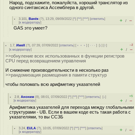
Народ, подскажите, пожалуйста, хороший транслятор из
одного синтаксиса Ассемблера в другой.
3.101
,
Ванёк
(
?
), 13:29, 09/09/2022 [
^
] [
^^
] [
^^^
] [
ответить
]
+
–
/
[
к модератору
]
GAS это умеет?
–2
1.7
,
ИмяХ
(
?
), 07:39, 07/09/2022 [
ответить
] [
﹢﹢﹢
] [
· · ·
]
[
↓
] [
↑
]
+
–
[
к модератору
]
/
>>обнуление всех использованных в функции регистров
CPU перед возвращением управления
И снижение производительности в несколько раз
>>рандомизация размещения в памяти структур
чтобы поломать всю арифметику указателей
+5
2.8
,
Аноним
(
8
), 08:01, 07/09/2022 [
^
] [
^^
] [
^^^
] [
ответить
]
[
↓
]
+
–
[
к модератору
]
/
Арифметика указателей для перехода между глобальными
структурами - UB. Если в вашем коде есть такая работа с
указателями, то вы ССЗБ
3.24
,
EULA
(
?
), 10:05, 07/09/2022 [
^
] [
^^
] [
^^^
] [
ответить
]
+
–
/
[
к модератору
]