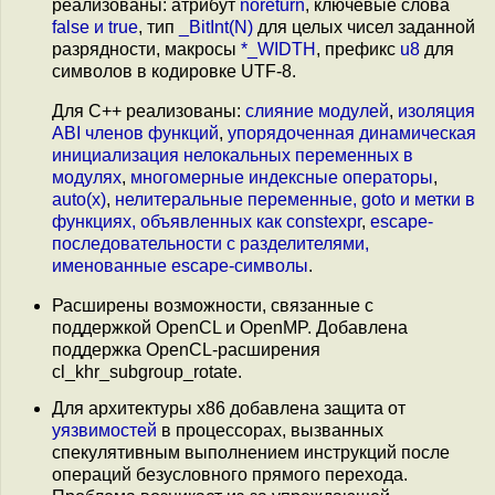
реализованы: атрибут
noreturn
, ключевые слова
false и true
, тип
_BitInt(N)
для целых чисел заданной
разрядности, макросы
*_WIDTH
, префикс
u8
для
символов в кодировке UTF-8.
Для С++ реализованы:
слияние модулей
,
изоляция
ABI членов функций
,
упорядоченная динамическая
инициализация нелокальных переменных в
модулях
,
многомерные индексные операторы
,
auto(x)
,
нелитеральные переменные, goto и метки в
функциях, объявленных как constexpr
,
escape-
последовательности с разделителями,
именованные escape-символы
.
Расширены возможности, связанные с
поддержкой OpenCL и OpenMP. Добавлена
поддержка OpenCL-расширения
cl_khr_subgroup_rotate.
Для архитектуры x86 добавлена защита от
уязвимостей
в процессорах, вызванных
спекулятивным выполнением инструкций после
операций безусловного прямого перехода.