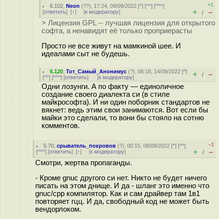
+1
6.102
,
Neon
(
??
), 17:24, 09/09/2022 [
^
] [
^^
] [
^^^
]
+
–
[
ответить
]
[
↑
] [
к модератору
]
/
> Лицензия GPL -- лучшая лицензия для открытого
софта, а ненавидят её только проприерасты
Просто не все живут на мамкиной шее. И
идеалами сыт не будешь.
6.120
,
Тот_Самый_Анонимус
(
?
), 06:16, 14/09/2022 [
^
]
+
–
/
[
^^
] [
^^^
] [
ответить
]
[
к модератору
]
Одни лозунги. А по факту — единоличное
создание своего диалекта си (в стиле
майкрософта). И ни один поборник стандартов не
вякнет: ведь этим свои занимаются. Вот если бы
майки это сделали, то вони бы стояло на сотню
комментов.
–1
5.70
,
срыватель_покровов
(
?
), 00:15, 08/09/2022 [
^
] [
^^
]
+
–
[
^^^
] [
ответить
]
[
↑
] [
к модератору
]
/
Смотри, жертва пропаганды.
- Кроме gnuc другого си нет. Никто не будет ничего
писать на этом днище. И да - шланг это именно что
gnuc/cpp компилятор. Как и сам драйвер там 1в1
повторяет гцц. И да, свободный код не может быть
вендорлоком.