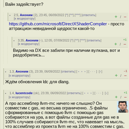
Вайн задействует?
2.5
,
Аноним
(
2
), 23:45, 06/09/2022 [
^
] [
^^
] [
^^^
] [
ответить
]
+
–
/
[
к модератору
]
https://github.com/microsoft/DirectXShaderCompiler
- просто
аттракцион невиданной щедрости какой-то
+1
3.35
,
Аноним
(
-
), 12:05, 07/09/2022 [
^
] [
^^
] [
^^^
] [
ответить
]
+
–
[
к модератору
]
/
Видимо на DX все забили при наличии вулкана, вот и
раздобрились...
–1
1.3
,
Аноним
(
3
), 23:39, 06/09/2022 [
ответить
] [
﹢﹢﹢
] [
· · ·
]
[
↑
]
+
–
[
к модератору
]
/
Ждём обновления ldc для dlang.
+1
1.4
,
lucentcode
(
ok
), 23:39, 06/09/2022 [
ответить
] [
﹢﹢﹢
] [
· · ·
]
[
↓
]
+
–
[
к модератору
]
/
А про ассемблер llvm-mc ничего не слышно? Он
совместим с gas, но весьма ограниченно. .S файлы
сформированные с помощью llvm с помощью gas
собираются на ура, а вот файлы созданные для gas не в
100% случаев собираются llvm-mc, что навевает на мысль,
что ассемблер из проекта llvm не на 100% совместим с gas.