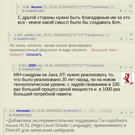
+1
4.56
,
Анонн
(
?
), 15:54, 07/09/2022 [
^
] [
^^
] [
^^^
] [
ответить
]
[
↑
]
+
–
[
к модератору
]
/
С другой стороны нужно быть благодарным им за это
все - иначе какой смысл было бы создавать llvm.
+1
2.107
,
adolfus
(
ok
), 20:51, 09/09/2022 [
^
] [
^^
] [
^^^
] [
ответить
]
[
↑
]
+
–
[
к модератору
]
/
Не очень понятно, зачем нужно фиксировать
промежуточный результат в виде объектн...
большой текст
свёрнут,
показать
3.113
,
iZEN
(
ok
), 14:46, 10/09/2022 [
^
] [
^^
] [
^^^
] [
ответить
]
+
–
/
[
к модератору
]
NIH-синдром на Java JIT: нужно реализовать то,
что было реализовано 20 лет назад, но на новом
технологическом уровне, с задействованием в 100
раз большей процессорной мощности и в 1000 раз
большей потребной памяти.
1.2
,
Аноним
(
2
), 23:39, 06/09/2022 [
ответить
] [
﹢﹢﹢
] [
· · ·
]
[
↓
] [
↑
]
+
–
/
[
к модератору
]
>Добавлена экспериментальная поддержка Си-подобного
языка HLSL (High-Level Shader Language), применяемого в
DirectX для написания шейдеров.