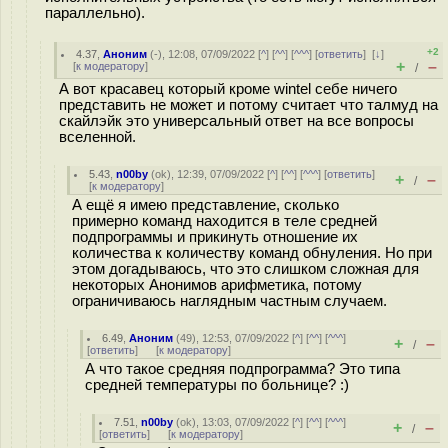
параллельно).
+2
4.37
,
Аноним
(
-
), 12:08, 07/09/2022 [
^
] [
^^
] [
^^^
] [
ответить
]
[
↓
]
+
–
[
к модератору
]
/
А вот красавец который кроме wintel себе ничего
представить не может и потому считает что талмуд на
скайлэйк это универсальный ответ на все вопросы
вселенной.
5.43
,
n00by
(
ok
), 12:39, 07/09/2022 [
^
] [
^^
] [
^^^
] [
ответить
]
+
–
/
[
к модератору
]
А ещё я имею представление, сколько
примерно команд находится в теле средней
подпрограммы и прикинуть отношение их
количества к количеству команд обнуления. Но при
этом догадываюсь, что это слишком сложная для
некоторых Анонимов арифметика, потому
ограничиваюсь наглядным частным случаем.
6.49
,
Аноним
(
49
), 12:53, 07/09/2022 [
^
] [
^^
] [
^^^
]
+
–
/
[
ответить
]
[
к модератору
]
А что такое средняя подпрограмма? Это типа
средней температуры по больнице? :)
7.51
,
n00by
(
ok
), 13:03, 07/09/2022 [
^
] [
^^
] [
^^^
]
+
–
/
[
ответить
]
[
к модератору
]