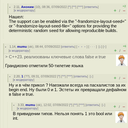
+2
2.11
,
Аноним
(
10
), 08:36, 07/09/2022 [
^
] [
^^
] [
^^^
] [
ответить
]
+
–
[
к модератору
]
/
Нашел:
The support can be enabled via the "-frandomize-layout-seed="
or "-frandomize-layout-seed-file=" options for providing the
deterministic random seed for allowing reproducible builds.
+6
1.14
,
mumu
(
ok
), 08:44, 07/09/2022 [
ответить
] [
﹢﹢﹢
] [
· · ·
]
[
↓
] [
↑
]
+
–
[
к модератору
]
/
> C++23. реализованы ключевые слова false и true
Грандиозно отметили 50-тилетие языка
2.20
,
1
(
??
), 09:31, 07/09/2022 [
^
] [
^^
] [
^^^
] [
ответить
]
[
↓
]
+
–
/
[
к модератору
]
Ну и в чём прикол ? Наезжали всегда на паскалистов за их
begin end. Ну были 0 и 1. Эстеты их превращали дефайном
в false и true.
3.33
,
mumu
(
ok
), 12:02, 07/09/2022 [
^
] [
^^
] [
^^^
] [
ответить
]
[
↓
]
+
–
/
[
к модератору
]
В привидении типов. Нельзя понять 1 это bool или
int.