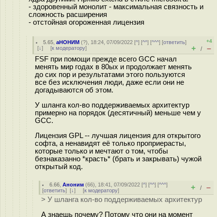
- здоровенный монолит - максимальная связность и
сложность расширения
- отстойная огороженная лицензия
+4
5.65
,
аНОНИМ
(
?
), 18:24, 07/09/2022 [
^
] [
^^
] [
^^^
] [
ответить
]
+
–
[
↓
] [
к модератору
]
/
FSF при помощи прежде всего GCC начал
менять мир годах в 80ых и продолжает менять
до сих пор и результатами этого пользуются
все без исключения люди, даже если они не
догадываются об этом.
У шланга кол-во поддерживаемых архитектур
примерно на порядок (десятичный) меньше чем у
GCC.
Лицензия GPL -- лучшая лицензия для открытого
софта, а ненавидят её только проприерасты,
которые только и мечтают о том, чтобы
безнаказанно *красть* (брать и закрывать) чужой
открытый код.
6.66
,
Аноним
(
66
), 18:41, 07/09/2022 [
^
] [
^^
] [
^^^
]
+
–
/
[
ответить
]
[
↓
] [
к модератору
]
> У шланга кол-во поддерживаемых архитектур
А знаешь почему? Потому что они на момент