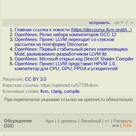
+
–
исправить
/
+26
Главная ссылка к новости (
https://discourse.llvm.org/t/l...
)
OpenNews: Релиз набора компиляторов GCC 12
OpenNews: Проект LLVM переходит со списков
рассылки на платформу Discourse
OpenNews: Первый стабильный релиз компоновщика
Mold, развиваемого разработчиком LLVM lld
OpenNews: Microsoft открыл код DirectX Shader Compiler
OpenNews: Проект LLVM представил HPVM 1.0,
компилятор для CPU, GPU, FPGA и ускорителей
Лицензия:
CC BY 3.0
Короткая ссылка: https://opennet.ru/57739-llvm
Ключевые слова:
llvm
,
clang
,
compile
При перепечатке указание ссылки на opennet.ru обязательно
Обсуждение
Ajax
|
1 уровень
|
Линейный
|
+/-
|
Раскрыть
(111)
всё
|
RSS