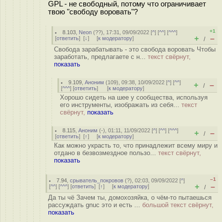
GPL - не свободный, потому что ограничивает
твою "свободу воровать"?
+1
8.103
,
Neon
(
??
), 17:31, 09/09/2022 [
^
] [
^^
] [
^^^
]
+
–
[
ответить
]
[
↓
] [
к модератору
]
/
Свобода зарабатывать - это свобода воровать Чтобы
заработать, предлагаете с н...
текст свёрнут,
показать
9.109
,
Аноним
(
109
), 09:38, 10/09/2022 [
^
] [
^^
]
+
–
/
[
^^^
] [
ответить
]
[
к модератору
]
Хорошо сидеть на шее у сообщества, используя
его инструменты, изображать из себя...
текст
свёрнут,
показать
8.115
,
Аноним
(
-
), 01:11, 11/09/2022 [
^
] [
^^
] [
^^^
]
+
–
/
[
ответить
]
[
↑
] [
к модератору
]
Как можно украсть то, что принадлежит всему миру и
отдано в безвозмездное пользо...
текст свёрнут,
показать
–1
7.94
,
срыватель_покровов
(
?
), 02:03, 09/09/2022 [
^
]
+
–
[
^^
] [
^^^
] [
ответить
]
[
↑
] [
к модератору
]
/
Да ты чё Зачем ты, домохозяйка, о чём-то пытаешься
рассуждать gnuc это и есть ...
большой текст свёрнут,
показать