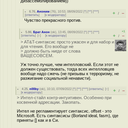
дизассемблированием))
6.76
,
Аноним
(
76
), 10:53, 08/09/2022 [
^
] [
^^
] [
^^^
]
+
–
/
[
ответить
]
[
к модератору
]
Чувство прекрасного против.
+1
5.86
,
Брат Анон
(
ok
), 13:45, 08/09/2022 [
^
] [
^^
] [
^^^
]
+
–
[
ответить
]
[
↑
] [
к модератору
]
/
> AT&T-синтаксис просто ужасен и для набор и
для чтения. Его вообще не
> должно быть нигде от слова
ВАЩЕСОВСЕМ.
Уж точно лучше, чем интелловский. Если этот не
должен существовать, тогда всех интелловцев
вообще надо сжечь (не призывы к терроризму, не
разжигание социальной ненависти).
4.25
,
n00by
(
ok
), 10:10, 07/09/2022 [
^
] [
^^
] [
^^^
] [
ответить
]
[
↑
]
+
–
/
[
к модератору
]
> Интел-стайл контр-интуитивен. Особенно при
косвенной адресации. Закопать.
Интел не регламентирует синтаксис. offset - это
Microsoft. Есть синтаксисы (Borland ideal, fasm), где
приняты [] как и в Си.