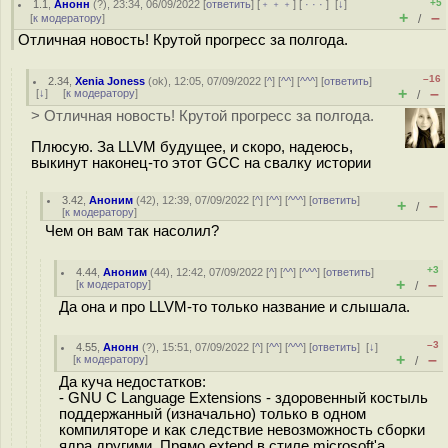
+5
1.1
,
Анонн
(
?
), 23:34, 06/09/2022 [
ответить
] [
﹢﹢﹢
] [
· · ·
]
[
↓
]
+
–
[
к модератору
]
/
Отличная новость! Крутой прогресс за полгода.
–16
2.34
,
Xenia Joness
(
ok
), 12:05, 07/09/2022 [
^
] [
^^
] [
^^^
] [
ответить
]
+
–
[
↓
] [
к модератору
]
/
> Отличная новость! Крутой прогресс за полгода.
Плюсую. За LLVM будущее, и скоро, надеюсь,
выкинут наконец-то этот GCC на свалку истории
3.42
,
Аноним
(
42
), 12:39, 07/09/2022 [
^
] [
^^
] [
^^^
] [
ответить
]
+
–
/
[
к модератору
]
Чем он вам так насолил?
+3
4.44
,
Аноним
(
44
), 12:42, 07/09/2022 [
^
] [
^^
] [
^^^
] [
ответить
]
+
–
[
к модератору
]
/
Да она и про LLVM-то только название и слышала.
–3
4.55
,
Анонн
(
?
), 15:51, 07/09/2022 [
^
] [
^^
] [
^^^
] [
ответить
]
[
↓
]
+
–
[
к модератору
]
/
Да куча недостатков:
- GNU C Language Extensions - здоровенный костыль
поддержанный (изначально) только в одном
компиляторе и как следствие невозможность сборки
ядра другими. Прямо extend в стиле microsoft'а.