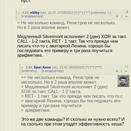
пуст.
–3
4.28
,
n00by
(
ok
), 10:37, 07/09/2022 [
^
] [
^^
] [
^^^
] [
ответить
]
[
↑
]
+
–
[
к модератору
]
/
> Не несколько команд. Регистров не несколько.
Но в 2 раза вполне может.
Медленный Silvermont исполняет 2 (две) XOR за такт.
CALL - 1-2 такта. RET - 1 такт. Так что прежде чем
писать что-то с аватаркой Ленина, хорошо бы
последовать его примеру и три раза поучиться
арифметике.
+1
5.84
,
Брат Анон
(
ok
), 13:42, 08/09/2022 [
^
] [
^^
] [
^^^
]
+
–
[
ответить
]
[
к модератору
]
/
>> Не несколько команд. Регистров не
несколько. Но в 2 раза вполне может.
> Медленный Silvermont исполняет 2 (две)
XOR за такт. CALL - 1-2 такта.
> RET - 1 такт. Так что прежде чем писать что-то с
> аватаркой Ленина, хорошо бы последовать его
примеру и три раза поучиться
> арифметике.
Это же две команды? И сколько их нужно всего? И
на сколько при этом упадёт эффективность кеша?