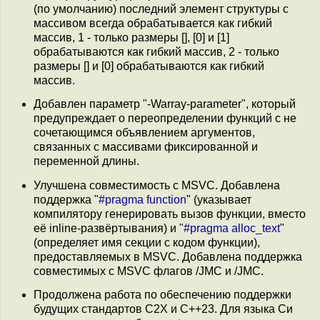
(по умолчанию) последний элемент структуры с
массивом всегда обрабатывается как гибкий
массив, 1 - только размеры [], [0] и [1]
обрабатываются как гибкий массив, 2 - только
размеры [] и [0] обрабатываются как гибкий
массив.
Добавлен параметр "-Warray-parameter", который
предупреждает о переопределении функций с не
сочетающимся объявлением аргументов,
связанных с массивами фиксированной и
переменной длины.
Улучшена совместимость с MSVC. Добавлена
поддержка "
#pragma function
" (указывает
компилятору генерировать вызов функции, вместо
её inline-развёртывания) и "
#pragma alloc_text
"
(определяет имя секции с кодом функции),
предоставляемых в MSVC. Добавлена поддержка
совместимых с MSVC флагов /JMC и /JMC.
Продолжена работа по обеспечению поддержки
будущих стандартов C2X и C++23. Для языка Си