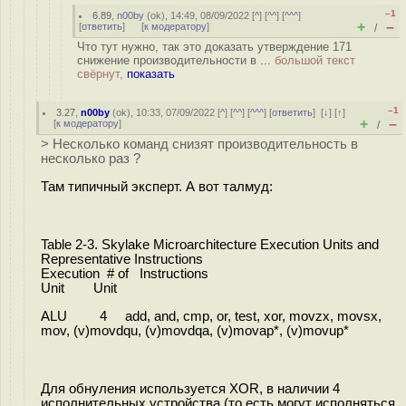
–1
6.89
,
n00by
(
ok
), 14:49, 08/09/2022 [
^
] [
^^
] [
^^^
]
+
–
[
ответить
]
[
к модератору
]
/
Что тут нужно, так это доказать утверждение 171
снижение производительности в ...
большой текст
свёрнут,
показать
–1
3.27
,
n00by
(
ok
), 10:33, 07/09/2022 [
^
] [
^^
] [
^^^
] [
ответить
]
[
↓
] [
↑
]
+
–
[
к модератору
]
/
> Несколько команд снизят производительность в
несколько раз ?
Там типичный эксперт. А вот талмуд:
Table 2-3. Skylake Microarchitecture Execution Units and
Representative Instructions
Execution # of Instructions
Unit Unit
ALU 4 add, and, cmp, or, test, xor, movzx, movsx,
mov, (v)movdqu, (v)movdqa, (v)movap*, (v)movup*
Для обнуления используется XOR, в наличии 4
исполнительных устройства (то есть могут исполняться