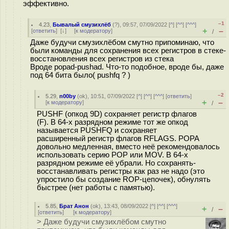
эффективно.
–1
4.23
,
Бывалый смузихлёб
(
?
), 09:57, 07/09/2022 [
^
] [
^^
] [
^^^
]
+
–
[
ответить
]
[
↓
] [
к модератору
]
/
Даже будучи смузихлёбом смутно припоминаю, что
были команды для сохранения всех регистров в стеке-
восстановления всех регистров из стека
Вроде popad-pushad. Что-то подобное, вроде бы, даже
под 64 бита было( pushfq ? )
–2
5.29
,
n00by
(
ok
), 10:51, 07/09/2022 [
^
] [
^^
] [
^^^
] [
ответить
]
+
–
[
к модератору
]
/
PUSHF (опкод 9D) сохраняет регистр флагов
(F). В 64-х разрядном режиме тот же опкод
называется PUSHFQ и сохраняет
расширенный регистр флагов RFLAGS. POPA
довольно медленная, вместо неё рекомендовалось
использовать серию POP или MOV. В 64-х
разрядном режиме её убрали. Но сохранять-
восстанавливать регистры как раз не надо (это
упростило бы создание ROP-цепочек), обнулять
быстрее (нет работы с памятью).
5.85
,
Брат Анон
(
ok
), 13:43, 08/09/2022 [
^
] [
^^
] [
^^^
]
+
–
/
[
ответить
]
[
к модератору
]
> Даже будучи смузихлёбом смутно