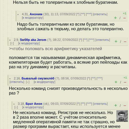
Нельзя быть не толерантным к злобным буратинам.
+1
4.31
,
Аноним
(
30
), 11:13, 07/09/2022 [
^
] [
^^
] [
^^^
] [
ответить
]
+
–
[
к модератору
]
/
Надо быть толерантными ко всем буратинам, но
злобных сажать в тюрьму, но делать это толерантно.
2.9
,
Sw00p aka Jerom
(
?
), 08:22, 07/09/2022 [
^
] [
^^
] [
^^^
] [
ответить
]
+
–
/
[
↑
] [
к модератору
]
>чтобы поломать всю арифметику указателей
поломается так называемая динамическая арифметика,
компиляторная будет работать, а всякие роп пейлоады как
раз на эту динамику и расчитаны.
+1
2.16
,
Бывалый смузихлёб
(
?
), 08:56, 07/09/2022 [
^
] [
^^
] [
^^^
]
+
–
[
ответить
]
[
↓
] [
к модератору
]
/
Несколько команд снизят производительность в несколько
раз ?
3.18
,
Брат Анон
(
ok
), 09:03, 07/09/2022 [
^
] [
^^
] [
^^^
] [
ответить
]
+
–
/
[
↓
] [
к модератору
]
Не несколько команд. Регистров не несколько. Но
в 2 раза вполне может. С учётом относительно
медленной оперативной памяти не так страшно, но
размер программ вырастает, кеш используется менее