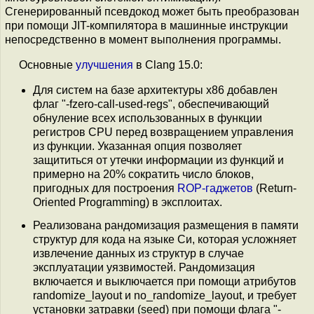
Сгенерированный псевдокод может быть преобразован
при помощи JIT-компилятора в машинные инструкции
непосредственно в момент выполнения программы.
Основные
улучшения
в Clang 15.0:
Для систем на базе архитектуры x86 добавлен
флаг "-fzero-call-used-regs", обеспечивающий
обнуление всех использованных в функции
регистров CPU перед возвращением управления
из функции. Указанная опция позволяет
защититься от утечки информации из функций и
примерно на 20% сократить число блоков,
пригодных для построения
ROP-гаджетов
(Return-
Oriented Programming) в эксплоитах.
Реализована рандомизация размещения в памяти
структур для кода на языке Си, которая усложняет
извлечение данных из структур в случае
эксплуатации уязвимостей. Рандомизация
включается и выключается при помощи атрибутов
randomize_layout и no_randomize_layout, и требует
установки затравки (seed) при помощи флага "-