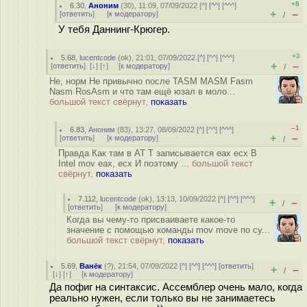
+8
6.30
,
Аноним
(
30
), 11:09, 07/09/2022 [
^
] [
^^
] [
^^^
]
+
–
[
ответить
]
[
к модератору
]
/
У тебя Даннинг-Крюгер.
+3
5.68
,
lucentcode
(
ok
), 21:01, 07/09/2022 [
^
] [
^^
] [
^^^
]
+
–
[
ответить
]
[
↓
] [
↑
] [
к модератору
]
/
Не, норм Не привычно после TASM MASM Fasm
Nasm RosAsm и что там ещё юзал в моло...
большой текст свёрнут,
показать
–1
6.83
,
Аноним
(
83
), 13:27, 08/09/2022 [
^
] [
^^
] [
^^^
]
+
–
[
ответить
]
[
к модератору
]
/
Правда Как там в AT T записывается eax ecx В
Intel mov eax, ecx И поэтому ...
большой текст
свёрнут,
показать
7.112
,
lucentcode
(
ok
), 13:13, 10/09/2022 [
^
] [
^^
] [
^^^
]
+
–
/
[
ответить
]
[
к модератору
]
Когда вы чему-то присваиваете какое-то
значение с помощью команды mov move по су...
большой текст свёрнут,
показать
5.69
,
Ванёк
(
?
), 21:54, 07/09/2022 [
^
] [
^^
] [
^^^
] [
ответить
]
+
–
/
[
↓
] [
↑
] [
к модератору
]
Да пофиг на синтаксис. Ассемблер очень мало, когда
реально нужен, если только вы не занимаетесь