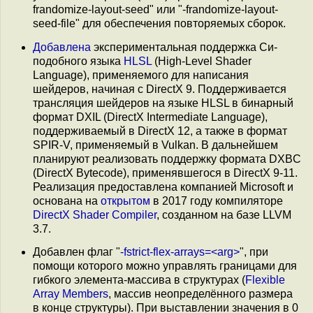
frandomize-layout-seed" или "-frandomize-layout-
seed-file" для обеспечения повторяемых сборок.
Добавлена
экспериментальная поддержка Си-
подобного языка
HLSL
(High-Level Shader
Language), применяемого для написания
шейдеров, начиная с DirectX 9. Поддерживается
трансляция шейдеров на языке HLSL в бинарный
формат DXIL (DirectX Intermediate Language),
поддерживаемый в DirectX 12, а также в формат
SPIR-V, применяемый в Vulkan. В дальнейшем
планируют реализовать поддержку формата DXBC
(DirectX Bytecode), применявшегося в DirectX 9-11.
Реализация предоставлена компанией Microsoft и
основана на
открытом
в 2017 году компиляторе
DirectX Shader Compiler
, созданном на базе LLVM
3.7.
Добавлен флаг "
-fstrict-flex-arrays=<arg>
", при
помощи которого можно управлять границами для
гибкого элемента-массива в структурах (
Flexible
Array Members
, массив неопределённого размера
в конце структуры). При выставлении значения в 0