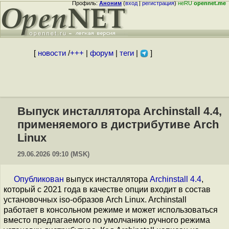
Профиль:
Аноним
(
вход
|
регистрация
)
неRU
opennet.me
[
новости
/
+++
|
форум
|
теги
|
]
Выпуск инсталлятора Archinstall 4.4,
применяемого в дистрибутиве Arch
Linux
29.06.2026 09:10 (MSK)
Опубликован
выпуск инсталлятора
Archinstall 4.4
,
который с 2021 года в качестве опции входит в состав
установочных iso-образов Arch Linux. Archinstall
работает в консольном режиме и может использоваться
вместо предлагаемого по умолчанию ручного режима