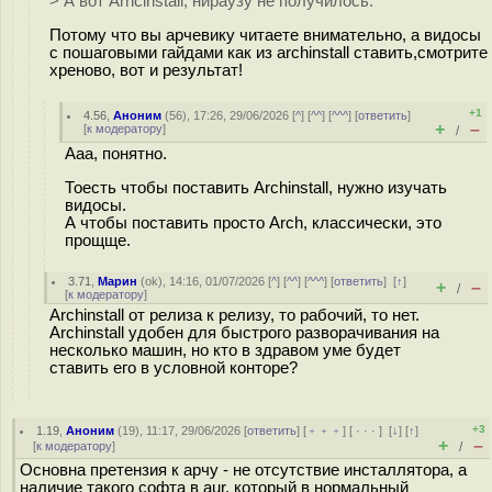
> А вот Arhcinstall, нираузу не получилось.
Потому что вы арчевику читаете внимательно, а видосы
с пошаговыми гайдами как из archinstall ставить,смотрите
хреново, вот и результат!
+1
4.56
,
Аноним
(
56
), 17:26, 29/06/2026 [
^
] [
^^
] [
^^^
] [
ответить
]
+
–
[
к модератору
]
/
Ааа, понятно.
Тоесть чтобы поставить Archinstall, нужно изучать
видосы.
А чтобы поставить просто Arch, классически, это
прощще.
3.71
,
Марин
(
ok
), 14:16, 01/07/2026 [
^
] [
^^
] [
^^^
] [
ответить
]
[
↑
]
+
–
/
[
к модератору
]
Archinstall от релиза к релизу, то рабочий, то нет.
Archinstall удобен для быстрого разворачивания на
несколько машин, но кто в здравом уме будет
ставить его в условной конторе?
+3
1.19
,
Аноним
(
19
), 11:17, 29/06/2026 [
ответить
] [
﹢﹢﹢
] [
· · ·
]
[
↓
] [
↑
]
+
–
[
к модератору
]
/
Основна претензия к арчу - не отсутствие инсталлятора, а
наличие такого софта в aur, который в нормальный