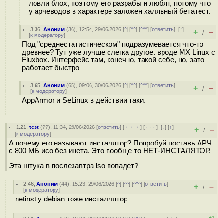
ловли блох, поэтому его разрабы и любят, потому что
у арчеводов в характере заложен халявный бетатест.
3.36
,
Аноним
(
36
), 12:54, 29/06/2026 [
^
] [
^^
] [
^^^
] [
ответить
]
[
↑
]
+
–
/
[
к модератору
]
Под "среднестатистическом" подразумевается что-то
древнее? Тут уже лучше слегка другое, вроде MX Linux с
Fluxbox. Интерфейс там, конечно, такой себе, но, зато
работает быстро
3.65
,
Аноним
(
65
), 09:06, 30/06/2026 [
^
] [
^^
] [
^^^
] [
ответить
]
+
–
/
[
к модератору
]
AppArmor и SeLinux в действии таки.
1.21
,
test
(
??
), 11:34, 29/06/2026 [
ответить
] [
﹢﹢﹢
] [
· · ·
]
[
↓
] [
↑
]
+
–
/
[
к модератору
]
А почему его называют инсталятор? Попробуй поставь АРЧ
с 800 МБ исо без инета. Это вообще то НЕТ-ИНСТАЛЯТОР.
Эта штука в послезавтра iso попадет?
2.46
,
Аноним
(
44
), 15:23, 29/06/2026 [
^
] [
^^
] [
^^^
] [
ответить
]
+
–
/
[
к модератору
]
netinst у debian тоже инсталлятор
+1