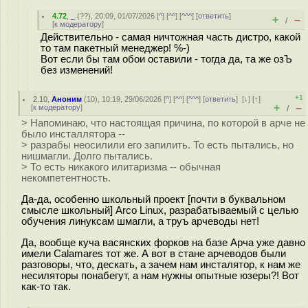
4.72
,
_
(
??
), 20:09, 01/07/2026 [
^
] [
^^
] [
^^^
] [
ответить
]
+
–
/
[
к модератору
]
Действительно - самая ничтожная часть дистро, какой
то там пакетный менеджер! %-)
Вот если бы там обои оставили - тогда да, та же озЪ
без изменений!
+1
2.10
,
Аноним
(
10
), 10:19, 29/06/2026 [
^
] [
^^
] [
^^^
] [
ответить
]
[
↓
] [
↑
]
+
–
[
к модератору
]
/
> Напоминаю, что настоящая причина, по которой в арче не
было инсталлятора --
> разрабы неосилили его запилить. То есть пытались, но
нишмагли. Долго пытались.
> То есть никакого илитаризма -- обычная
некомпетентность.
Да-да, особенно школьный проект [почти в буквальном
смысле школьный] Arco Linux, разрабатываемый с целью
обучения линуксам шмагли, а труъ арчеводы нет!
Да, вообще куча васянских форков на базе Арча уже давно
имели Calamares тот же. А вот в стане арчеводов были
разговоры, что, дескать, а зачем нам инсталятор, к нам же
несиляторы понабегут, а нам нужны опытные юзеры?! Вот
как-то так.