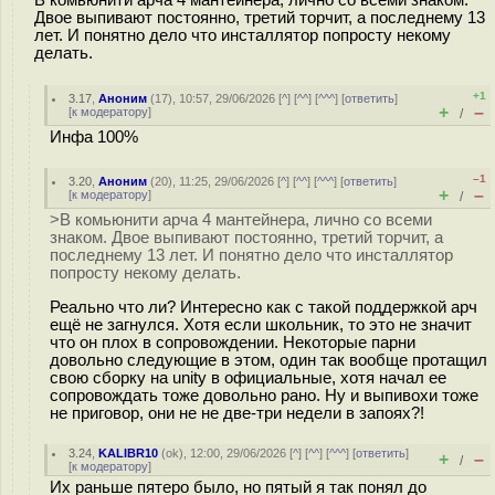
В комьюнити арча 4 мантейнера, лично со всеми знаком.
Двое выпивают постоянно, третий торчит, а последнему 13
лет. И понятно дело что инсталлятор попросту некому
делать.
+1
3.17
,
Аноним
(
17
), 10:57, 29/06/2026 [
^
] [
^^
] [
^^^
] [
ответить
]
+
–
[
к модератору
]
/
Инфа 100%
–1
3.20
,
Аноним
(
20
), 11:25, 29/06/2026 [
^
] [
^^
] [
^^^
] [
ответить
]
+
–
[
к модератору
]
/
>В комьюнити арча 4 мантейнера, лично со всеми
знаком. Двое выпивают постоянно, третий торчит, а
последнему 13 лет. И понятно дело что инсталлятор
попросту некому делать.
Реально что ли? Интересно как с такой поддержкой арч
ещё не загнулся. Хотя если школьник, то это не значит
что он плох в сопровождении. Некоторые парни
довольно следующие в этом, один так вообще протащил
свою сборку на unity в официальные, хотя начал ее
сопровождать тоже довольно рано. Ну и выпивохи тоже
не приговор, они не не две-три недели в запоях?!
3.24
,
KALIBR10
(
ok
), 12:00, 29/06/2026 [
^
] [
^^
] [
^^^
] [
ответить
]
+
–
/
[
к модератору
]
Их раньше пятеро было, но пятый я так понял до