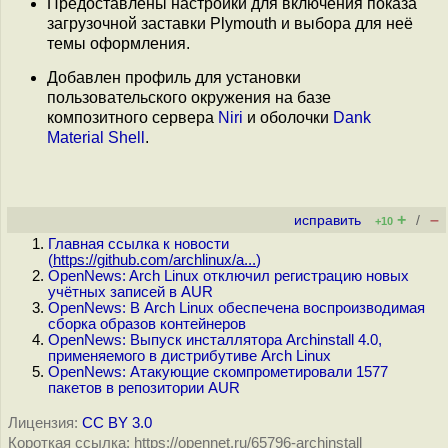
Предоставлены настройки для включения показа
загрузочной заставки Plymouth и выбора для неё
темы оформления.
Добавлен профиль для установки
пользовательского окружения на базе
композитного сервера
Niri
и оболочки
Dank
Material Shell
.
+
–
исправить
/
+10
Главная ссылка к новости
(
https://github.com/archlinux/a...
)
OpenNews: Arch Linux отключил регистрацию новых
учётных записей в AUR
OpenNews: В Arch Linux обеспечена воспроизводимая
сборка образов контейнеров
OpenNews: Выпуск инсталлятора Archinstall 4.0,
применяемого в дистрибутиве Arch Linux
OpenNews: Атакующие скомпрометировали 1577
пакетов в репозитории AUR
Лицензия:
CC BY 3.0
Короткая ссылка: https://opennet.ru/65796-archinstall