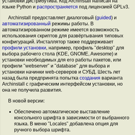
установки дистрибутива. Код Archinstall написан на
языке Python и
распространяется
под лицензией GPLv3.
Archinstall предоставляет диалоговый (
guided
) и
автоматизированный
режимы работы. В
автоматизированном режиме имеется возможность
использования скриптов для развёртывания типовых
конфигураций. Инсталлятор также поддерживает
профили установки
, например, профиль "desktop" для
выбора рабочего стола (KDE, GNOME, Awesome) и
установки необходимых для его работы пакетов, или
профили "webserver" и "database" для выбора и
установки начинки web-серверов и СУБД. Шесть лет
назад была предпринята попытка
создания
варианта
Archinstall с графическим интерфейсом установки, но
она не получила развития.
В новой версии:
Обеспечено автоматическое выставление
консольного шрифта в зависимости от выбранного
языка. В меню "Locales" добавлена опция для
ручного выбора шрифта.