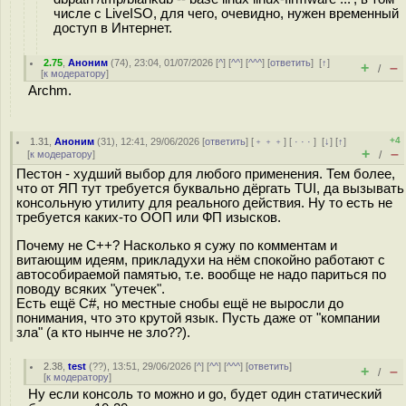
числе с LiveISO, для чего, очевидно, нужен временный
доступ в Интернет.
2.75
,
Аноним
(
74
), 23:04, 01/07/2026 [
^
] [
^^
] [
^^^
] [
ответить
]
[
↑
]
+
–
/
[
к модератору
]
Archm.
+4
1.31
,
Аноним
(
31
), 12:41, 29/06/2026 [
ответить
] [
﹢﹢﹢
] [
· · ·
]
[
↓
] [
↑
]
+
–
[
к модератору
]
/
Пестон - худший выбор для любого применения. Тем более,
что от ЯП тут требуется буквально дёргать TUI, да вызывать
консольную утилиту для реального действия. Ну то есть не
требуется каких-то ООП или ФП изысков.
Почему не С++? Насколько я сужу по комментам и
витающим идеям, прикладухи на нём спокойно работают с
автособираемой памятью, т.е. вообще не надо париться по
поводу всяких "утечек".
Есть ещё C#, но местные снобы ещё не выросли до
понимания, что это крутой язык. Пусть даже от "компании
зла" (а кто нынче не зло??).
2.38
,
test
(
??
), 13:51, 29/06/2026 [
^
] [
^^
] [
^^^
] [
ответить
]
+
–
/
[
к модератору
]
Ну если консоль то можно и go, будет один статический