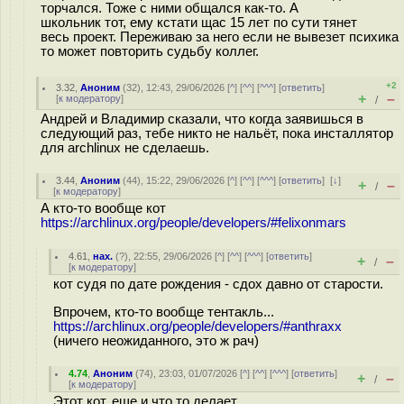
торчался. Тоже с ними общался как-то. А
школьник тот, ему кстати щас 15 лет по сути тянет
весь проект. Переживаю за него если не вывезет психика
то может повторить судьбу коллег.
+2
3.32
,
Аноним
(
32
), 12:43, 29/06/2026 [
^
] [
^^
] [
^^^
] [
ответить
]
+
–
[
к модератору
]
/
Андрей и Владимир сказали, что когда заявишься в
следующий раз, тебе никто не нальёт, пока инсталлятор
для archlinux не сделаешь.
3.44
,
Аноним
(
44
), 15:22, 29/06/2026 [
^
] [
^^
] [
^^^
] [
ответить
]
[
↓
]
+
–
/
[
к модератору
]
А кто-то вообще кот
https://archlinux.org/people/developers/#felixonmars
4.61
,
нах.
(
?
), 22:55, 29/06/2026 [
^
] [
^^
] [
^^^
] [
ответить
]
+
–
/
[
к модератору
]
кот судя по дате рождения - сдох давно от старости.
Впрочем, кто-то вообще тентакль...
https://archlinux.org/people/developers/#anthraxx
(ничего неожиданного, это ж рач)
4.74
,
Аноним
(
74
), 23:03, 01/07/2026 [
^
] [
^^
] [
^^^
] [
ответить
]
+
–
/
[
к модератору
]
Этот кот, еще и что то делает,