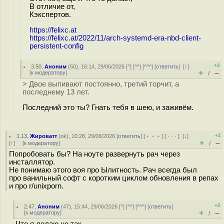
В отличие от,
Кэкспертов.
https://felixc.at
https://felixc.at/2022/11/arch-systemd-era-nbd-client-
persistent-config
+2
3.50
,
Аноним
(
50
), 16:14, 29/06/2026 [
^
] [
^^
] [
^^^
] [
ответить
]
[
↑
]
+
–
[
к модератору
]
/
> Двое выпивают постоянно, третий торчит, а
последнему 13 лет.
Последний это ты? Гнать тебя в шею, и заживём.
+2
1.13
,
Жироватт
(
ok
), 10:28, 29/06/2026 [
ответить
] [
﹢﹢﹢
] [
· · ·
]
[
↓
]
+
–
[
↑
] [
к модератору
]
/
Попробовать бы? На ноуте развернуть рач через
инсталлятор.
Не понимаю этого воя про Ылитность. Рач всегда был
про ванильный софт с коротким циклом обновления в репах
и про r/unixporn.
+2
2.47
,
Аноним
(
47
), 15:44, 29/06/2026 [
^
] [
^^
] [
^^^
] [
ответить
]
+
–
[
к модератору
]
/