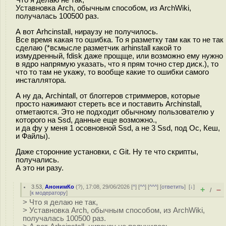
Что я делаю не так,
Уставновка Arch, обычным способом, из ArchWiki,
получалась 100500 раз.
А вот Arhcinstall, нираузу не получилось.
Все время какая то ошибка. То я разметку там как то не так
сделаю (*всмысле разметчик arhinstall какой то
измудренный, fdisk даже прощще, или возможно ему нужно
в ядро напрямую указать, что я прям точно стер диск.), то
что то там не укажу, то вообще какие то ошибки самого
инсталлятора.
А ну да, Archintall, от блоггеров стриммеров, которые
просто нажимают стереть все и поставить Archinstall,
отметаются. Это не подходит обычному пользователю у
которого на Ssd, данные еще возможно.,
и да фу у меня 1 осовновной Ssd, а не 3 Ssd, под Ос, Кеш,
и Файлы).
Даже сторонние установки, с Git. Ну те что скрипты,
получались.
А это ни разу.
3.53
,
АнонимКо
(
?
), 17:08, 29/06/2026 [
^
] [
^^
] [
^^^
] [
ответить
]
[
↓
]
+
–
/
[
к модератору
]
> Что я делаю не так,
> Уставновка Arch, обычным способом, из ArchWiki,
получалась 100500 раз.