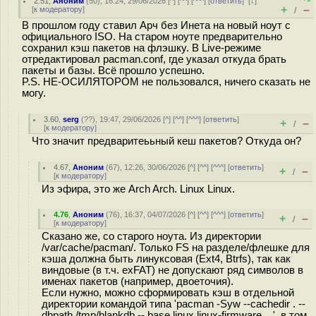
2.51
,
Аноним
(
50
), 16:24, 29/06/2026 [
^
] [
^^
] [
^^^
] [
ответить
]
[
↓
]
+
–
[
к модератору
]
/
В прошлом году ставил Арч без Инета на новый ноут с
официального ISO. На старом ноуте предварительно
сохранил кэш пакетов на флэшку. В Live-режиме
отредактировал pacman.conf, где указал откуда брать
пакеты и базы. Всё прошло успешно.
P.S. НЕ-ОСИЛЯТОРОМ не пользовался, ничего сказать не
могу.
3.60
,
serg
(
??
), 19:47, 29/06/2026 [
^
] [
^^
] [
^^^
] [
ответить
]
+
–
/
[
к модератору
]
Что значит предваритеььный кеш пакетов? Откуда он?
4.67
,
Аноним
(
67
), 12:26, 30/06/2026 [
^
] [
^^
] [
^^^
] [
ответить
]
+
–
/
[
к модератору
]
Из эфира, это же Arch Arch. Linux Linux.
4.76
,
Аноним
(
76
), 16:37, 04/07/2026 [
^
] [
^^
] [
^^^
] [
ответить
]
+
–
/
[
к модератору
]
Сказано же, со старого ноута. Из директории
/var/cache/pacman/. Только FS на разделе/флешке для
кэша должна быть линуксовая (Ext4, Btrfs), так как
виндовые (в т.ч. exFAT) не допускают ряд символов в
именах пакетов (например, двоеточия).
Если нужно, можно сформировать кэш в отдельной
директории командой типа 'pacman -Syw --cachedir . --
dbpath /tmp/blankdb -- base linux linux-firmware ...', в том