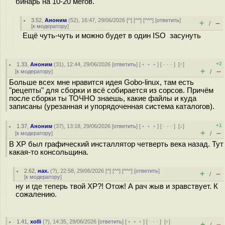
бинарь на 10-20 мегов.
3.52
,
Аноним
(
52
), 16:47, 29/06/2026 [
^
] [
^^
] [
^^^
] [
ответить
]
+
–
/
[
к модератору
]
Ещё чуть-чуть и можно будет в один ISO засунуть
+2
1.33
,
Аноним
(
31
), 12:44, 29/06/2026 [
ответить
] [
﹢﹢﹢
] [
· · ·
]
[
↑
]
+
–
[
к модератору
]
/
Больше всех мне нравится идея Gobo-linux, там есть
"рецепты" для сборки и всё собирается из сорсов. Причём
после сборки ты ТОЧНО знаешь, какие файлы и куда
записаны (урезанная и упорядоченная система каталогов).
+1
1.37
,
Аноним
(
37
), 13:18, 29/06/2026 [
ответить
] [
﹢﹢﹢
] [
· · ·
]
[
↓
]
+
–
[
к модератору
]
/
В XP был графический инсталлятор четверть века назад. Тут
какая-то консольщина.
2.62
,
нах.
(
?
), 22:58, 29/06/2026 [
^
] [
^^
] [
^^^
] [
ответить
]
+
–
/
[
к модератору
]
ну и где теперь твой XP?! Отож! А рач жыв и зравствует. К
сожалению.
1.41
,
xolli
(
?
), 14:35, 29/06/2026 [
ответить
] [
﹢﹢﹢
] [
· · ·
]
[
↑
]
+
–