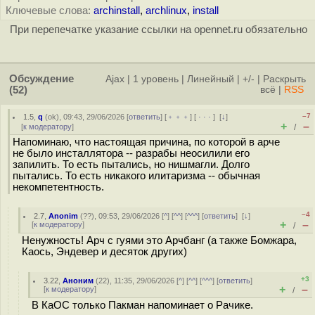
Ключевые слова:
archinstall
,
archlinux
,
install
При перепечатке указание ссылки на opennet.ru обязательно
Обсуждение
Ajax
|
1 уровень
|
Линейный
|
+/-
|
Раскрыть
(52)
всё
|
RSS
–7
1.5
,
q
(
ok
), 09:43, 29/06/2026 [
ответить
] [
﹢﹢﹢
] [
· · ·
]
[
↓
]
+
–
[
к модератору
]
/
Напоминаю, что настоящая причина, по которой в арче
не было инсталлятора -- разрабы неосилили его
запилить. То есть пытались, но нишмагли. Долго
пытались. То есть никакого илитаризма -- обычная
некомпетентность.
–4
2.7
,
Anonim
(
??
), 09:53, 29/06/2026 [
^
] [
^^
] [
^^^
] [
ответить
]
[
↓
]
+
–
[
к модератору
]
/
Ненужность! Арч с гуями это Арчбанг (а также Бомжара,
Каось, Эндевер и десяток других)
+3
3.22
,
Аноним
(
22
), 11:35, 29/06/2026 [
^
] [
^^
] [
^^^
] [
ответить
]
+
–
[
к модератору
]
/
В КаОС только Пакман напоминает о Рачике.