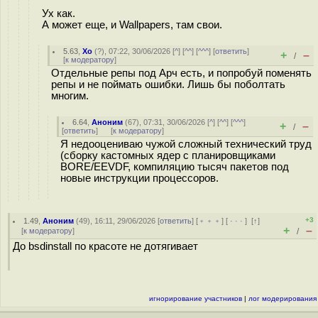
Ух как.
А может еще, и Wallpapers, там свои.
5.63
,
Xo
(
?
), 07:22, 30/06/2026 [
^
] [
^^
] [
^^^
] [
ответить
]
+
–
/
[
к модератору
]
Отдельные репы под Арч есть, и попробуй поменять
репы и не поймать ошибки. Лишь бы поболтать
многим.
6.64
,
Аноним
(
67
), 07:31, 30/06/2026 [
^
] [
^^
] [
^^^
]
+
–
/
[
ответить
]
[
к модератору
]
Я недооцениваю чужой сложный технический труд
(сборку кастомных ядер с планировщиками
BORE/EEVDF, компиляцию тысяч пакетов под
новые инструкции процессоров.
+3
1.49
,
Аноним
(
49
), 16:11, 29/06/2026 [
ответить
] [
﹢﹢﹢
] [
· · ·
]
[
↑
]
+
–
[
к модератору
]
/
До bsdinstall по красоте не дотягивает
игнорирование участников
|
лог модерирования