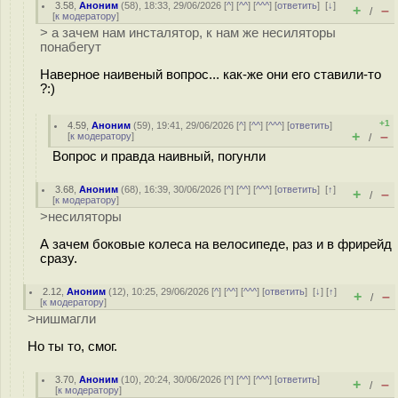
3.58
,
Аноним
(
58
), 18:33, 29/06/2026 [
^
] [
^^
] [
^^^
] [
ответить
]
[
↓
]
+
–
/
[
к модератору
]
> а зачем нам инсталятор, к нам же несиляторы
понабегут
Наверное наивеный вопрос... как-же они его ставили-то
?:)
+1
4.59
,
Аноним
(
59
), 19:41, 29/06/2026 [
^
] [
^^
] [
^^^
] [
ответить
]
+
–
[
к модератору
]
/
Вопрос и правда наивный, погунли
3.68
,
Аноним
(
68
), 16:39, 30/06/2026 [
^
] [
^^
] [
^^^
] [
ответить
]
[
↑
]
+
–
/
[
к модератору
]
>несиляторы
А зачем боковые колеса на велосипеде, раз и в фрирейд
сразу.
2.12
,
Аноним
(
12
), 10:25, 29/06/2026 [
^
] [
^^
] [
^^^
] [
ответить
]
[
↓
] [
↑
]
+
–
/
[
к модератору
]
>нишмагли
Но ты то, смог.
3.70
,
Аноним
(
10
), 20:24, 30/06/2026 [
^
] [
^^
] [
^^^
] [
ответить
]
+
–
/
[
к модератору
]