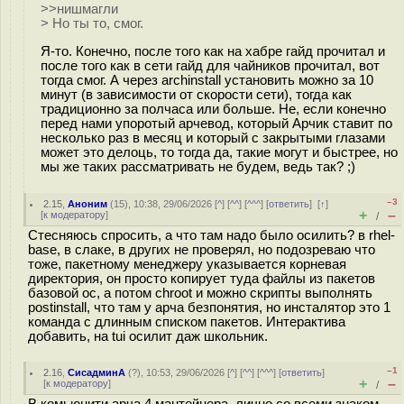
>>нишмагли
> Но ты то, смог.
Я-то. Конечно, после того как на хабре гайд прочитал и
после того как в сети гайд для чайников прочитал, вот
тогда смог. А через archinstall установить можно за 10
минут (в зависимости от скорости сети), тогда как
традиционно за полчаса или больше. Не, если конечно
перед нами упоротый арчевод, который Арчик ставит по
несколько раз в месяц и который с закрытыми глазами
может это делоць, то тогда да, такие могут и быстрее, но
мы же таких рассматривать не будем, ведь так? ;)
–3
2.15
,
Аноним
(
15
), 10:38, 29/06/2026 [
^
] [
^^
] [
^^^
] [
ответить
]
[
↑
]
+
–
[
к модератору
]
/
Стесняюсь спросить, а что там надо было осилить? в rhel-
base, в слаке, в других не проверял, но подозреваю что
тоже, пакетному менеджеру указывается корневая
директория, он просто копирует туда файлы из пакетов
базовой ос, а потом chroot и можно скрипты выполнять
postinstall, что там у арча безпонятия, но инсталятор это 1
команда с длинным списком пакетов. Интерактива
добавить, на tui осилит даж школьник.
–1
2.16
,
СисадминА
(
?
), 10:53, 29/06/2026 [
^
] [
^^
] [
^^^
] [
ответить
]
+
–
[
к модератору
]
/