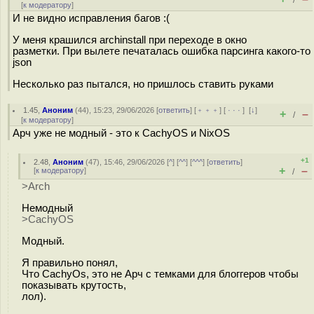
/
[
к модератору
]
И не видно исправления багов :(
У меня крашился archinstall при переходе в окно
разметки. При вылете печаталась ошибка парсинга какого-то
json
Несколько раз пытался, но пришлось ставить руками
1.45
,
Аноним
(
44
), 15:23, 29/06/2026 [
ответить
] [
﹢﹢﹢
] [
· · ·
]
[
↓
]
+
–
/
[
к модератору
]
Арч уже не модный - это к CachyOS и NixOS
+1
2.48
,
Аноним
(
47
), 15:46, 29/06/2026 [
^
] [
^^
] [
^^^
] [
ответить
]
+
–
[
к модератору
]
/
>Arch
Немодный
>CachyOS
Модный.
Я правильно понял,
Что CachyOs, это не Арч с темками для блоггеров чтобы
показывать крутость,
лол).