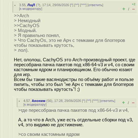
+2
3.55
,
ЛщЛ
(
?
), 17:14, 29/06/2026 [
^
] [
^^
] [
^^^
] [
ответить
]
+
–
[
к модератору
]
/
>>Arch
> Немодный
>>CachyOS
> Модный.
> Я правильно понял,
> Что CachyOs, это не Арч с темками для блоггеров
чтобы показывать крутость,
> лол).
Нет, ололош, CachyOS это Arch-производный проект, где
пересобрана пачка пакетов под x86-64-v3 и v4, со своим
кастомным ядром и планировщиком. Его обычно юзают
для игр.
Всем бы такие васянодистры по объёму работ и пользе
пилить, чтобы это был "не Арч с темками для блоггеров
чтобы показывать крутость"! ;)
4.57
,
Аноним
(
56
), 17:28, 29/06/2026 [
^
] [
^^
] [
^^^
] [
ответить
]
+
–
/
[
к модератору
]
>где пересобрана пачка пакетов под x86-64-v3 и v4,
А, а то что в Arch, уже есть отдельные сборки под v3,
v4, это видимо не достижение.
>со своим кастомным ядром