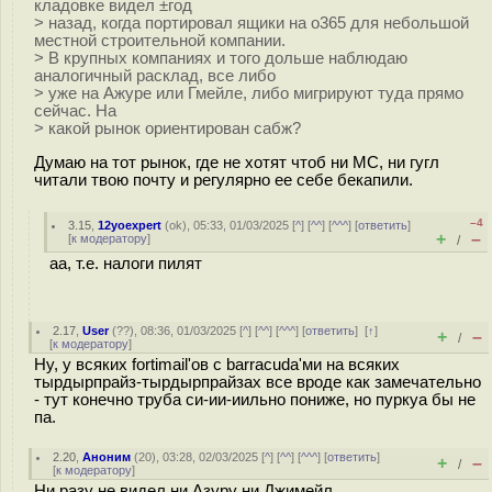
кладовке видел ±год
> назад, когда портировал ящики на o365 для небольшой
местной строительной компании.
> В крупных компаниях и того дольше наблюдаю
аналогичный расклад, все либо
> уже на Ажуре или Гмейле, либо мигрируют туда прямо
сейчас. На
> какой рынок ориентирован сабж?
Думаю на тот рынок, где не хотят чтоб ни МС, ни гугл
читали твою почту и регулярно ее себе бекапили.
–4
3.15
,
12yoexpert
(
ok
), 05:33, 01/03/2025 [
^
] [
^^
] [
^^^
] [
ответить
]
+
–
[
к модератору
]
/
аа, т.е. налоги пилят
2.17
,
User
(
??
), 08:36, 01/03/2025 [
^
] [
^^
] [
^^^
] [
ответить
]
[
↑
]
+
–
/
[
к модератору
]
Ну, у всяких fortimail'ов с barracuda'ми на всяких
тырдырпрайз-тырдырпрайзах все вроде как замечательно
- тут конечно труба си-ии-иильно пониже, но пуркуа бы не
па.
2.20
,
Аноним
(
20
), 03:28, 02/03/2025 [
^
] [
^^
] [
^^^
] [
ответить
]
+
–
/
[
к модератору
]
Ни разу не видел ни Азуру ни Джимейл.