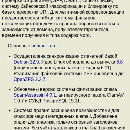
проверки отправителя, SPF, DNSBL, серые списки,
систему байесовской классификации и блокировку по
базе спамерских URI. Для легитимной корреспонденции
предоставляется гибкая система фильтров,
позволяющих определять правила обработки почты в
зависимости от домена, получателя/отправителя,
времени получения и типа содержимого.
Основные
новшества
:
Осуществлена синхронизация с пакетной базой
Debian 12.9
. Ядро Linux обновлено до выпуска
6.8
(опционально доступны пакеты с ядром 6.11).
Реализация файловой системы ZFS обновлена до
OpenZFS 2.2.7
.
Обновлены версии системы фильтрации спама
SpamAssassin 4.0.1
, антивирусного пакета ClamAV
1.0.7 и СУБД PostgreSQL 15.11.
Система правил расширена возможностями для
классификации метаданных в email. Добавлена
опция для анализа только основных заголовков
письма, без учёта заголовков в mail-part вложениях