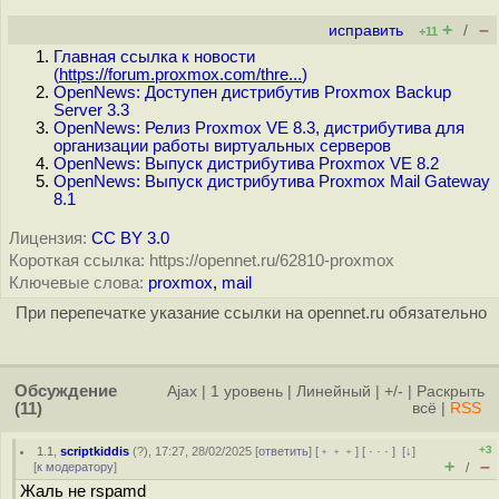
+
–
исправить
/
+11
Главная ссылка к новости
(
https://forum.proxmox.com/thre...
)
OpenNews: Доступен дистрибутив Proxmox Backup
Server 3.3
OpenNews: Релиз Proxmox VE 8.3, дистрибутива для
организации работы виртуальных серверов
OpenNews: Выпуск дистрибутива Proxmox VE 8.2
OpenNews: Выпуск дистрибутива Proxmox Mail Gateway
8.1
Лицензия:
CC BY 3.0
Короткая ссылка: https://opennet.ru/62810-proxmox
Ключевые слова:
proxmox
,
mail
При перепечатке указание ссылки на opennet.ru обязательно
Обсуждение
Ajax
|
1 уровень
|
Линейный
|
+/-
|
Раскрыть
(11)
всё
|
RSS
+3
1.1
,
scriptkiddis
(
?
), 17:27, 28/02/2025 [
ответить
] [
﹢﹢﹢
] [
· · ·
]
[
↓
]
+
–
[
к модератору
]
/
Жаль не rspamd