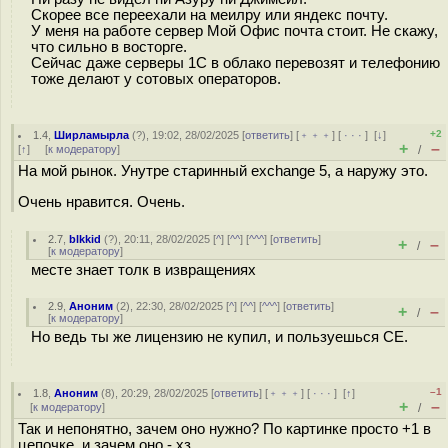
Скорее все переехали на меилру или яндекс почту.
У меня на работе сервер Мой Офис почта стоит. Не скажу,
что сильно в восторге.
Сейчас даже серверы 1С в облако перевозят и телефонию
тоже делают у сотовых операторов.
+2
1.4
,
Ширламырла
(
?
), 19:02, 28/02/2025 [
ответить
] [
﹢﹢﹢
] [
· · ·
]
[
↓
]
+
–
[
↑
] [
к модератору
]
/
На мой рынок. Унутре старинный exchange 5, а наружу это.
Очень нравится. Очень.
2.7
,
blkkid
(
?
), 20:11, 28/02/2025 [
^
] [
^^
] [
^^^
] [
ответить
]
+
–
/
[
к модератору
]
месте знает толк в извращениях
2.9
,
Аноним
(
2
), 22:30, 28/02/2025 [
^
] [
^^
] [
^^^
] [
ответить
]
+
–
/
[
к модератору
]
Но ведь ты же лицензию не купил, и пользуешься CE.
–1
1.8
,
Аноним
(
8
), 20:29, 28/02/2025 [
ответить
] [
﹢﹢﹢
] [
· · ·
]
[
↑
]
+
–
[
к модератору
]
/
Так и непонятно, зачем оно нужно? По картинке просто +1 в
цепочке, и зачем оно - хз.