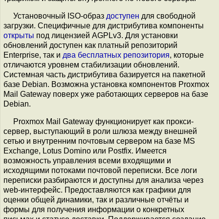
Установочный ISO-образ
доступен
для свободной
загрузки. Специфичные для дистрибутива компоненты
открыты
под лицензией AGPLv3. Для установки
обновлений доступен как платный репозиторий
Enterprise, так и
два бесплатных репозитория
, которые
отличаются уровнем стабилизации обновлений.
Системная часть дистрибутива базируется на пакетной
базе Debian. Возможна установка компонентов Proxmox
Mail Gateway поверх уже работающих серверов на базе
Debian.
Proxmox Mail Gateway функционирует как прокси-
сервер, выступающий в роли шлюза между внешней
сетью и внутренним почтовым сервером на базе MS
Exchange, Lotus Domino или Postfix. Имеется
возможность управления всеми входящими и
исходящими потоками почтовой переписки. Все логи
переписки разбираются и доступны для анализа через
web-интерфейс. Предоставляются как графики для
оценки общей динамики, так и различные отчёты и
формы для получения информации о конкретных