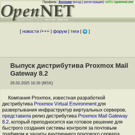
Профиль:
Аноним
(
вход
|
регистрация
)
неRU
opennet.me
[
новости
/
+++
|
форум
|
теги
|
]
Выпуск дистрибутива Proxmox Mail
Gateway 8.2
28.02.2025 16:30 (MSK)
Компания Proxmox, известная разработкой
дистрибутива
Proxmox Virtual Environment
для
развертывания инфраструктур виртуальных серверов,
представила
релиз дистрибутива
Proxmox Mail Gateway
8.2
, который преподносится как готовое решение для
быстрого создания системы контроля за почтовым
трафиком и защиты внутреннего почтового сервера.