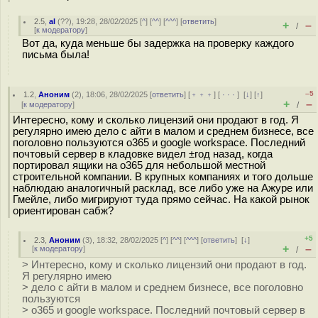
2.5
,
al
(
??
), 19:28, 28/02/2025 [
^
] [
^^
] [
^^^
] [
ответить
]
+
–
/
[
к модератору
]
Вот да, куда меньше бы задержка на проверку каждого
письма была!
–5
1.2
,
Аноним
(
2
), 18:06, 28/02/2025 [
ответить
] [
﹢﹢﹢
] [
· · ·
]
[
↓
] [
↑
]
+
–
[
к модератору
]
/
Интересно, кому и сколько лицензий они продают в год. Я
регулярно имею дело с айти в малом и среднем бизнесе, все
поголовно пользуются o365 и google workspace. Последний
почтовый сервер в кладовке видел ±год назад, когда
портировал ящики на o365 для небольшой местной
строительной компании. В крупных компаниях и того дольше
наблюдаю аналогичный расклад, все либо уже на Ажуре или
Гмейле, либо мигрируют туда прямо сейчас. На какой рынок
ориентирован сабж?
+5
2.3
,
Аноним
(
3
), 18:32, 28/02/2025 [
^
] [
^^
] [
^^^
] [
ответить
]
[
↓
]
+
–
[
к модератору
]
/
> Интересно, кому и сколько лицензий они продают в год.
Я регулярно имею
> дело с айти в малом и среднем бизнесе, все поголовно
пользуются
> o365 и google workspace. Последний почтовый сервер в