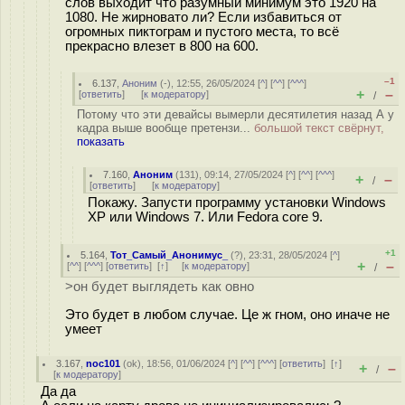
слов выходит что разумный минимум это 1920 на
1080. Не жирновато ли? Если избавиться от
огромных пиктограм и пустого места, то всё
прекрасно влезет в 800 на 600.
–1
6.137
,
Аноним
(
-
), 12:55, 26/05/2024 [
^
] [
^^
] [
^^^
]
+
–
[
ответить
]
[
к модератору
]
/
Потому что эти девайсы вымерли десятилетия назад А у
кадра выше вообще претензи...
большой текст свёрнут,
показать
7.160
,
Аноним
(
131
), 09:14, 27/05/2024 [
^
] [
^^
] [
^^^
]
+
–
/
[
ответить
]
[
к модератору
]
Покажу. Запусти программу установки Windows
XP или Windows 7. Или Fedora core 9.
+1
5.164
,
Тот_Самый_Анонимус_
(
?
), 23:31, 28/05/2024 [
^
]
+
–
[
^^
] [
^^^
] [
ответить
]
[
↑
] [
к модератору
]
/
>он будет выглядеть как овно
Это будет в любом случае. Це ж гном, оно иначе не
умеет
3.167
,
noc101
(
ok
), 18:56, 01/06/2024 [
^
] [
^^
] [
^^^
] [
ответить
]
[
↑
]
+
–
/
[
к модератору
]
Да да