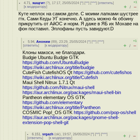
+1
4.71
,
зшщгит
(
?
), 17:17, 25/05/2024 [
^
] [
^^
] [
^^^
] [
ответить
]
+
–
[
к модератору
]
/
Куте неплох на самом деле. С моими лапками шустрее
гтк. Сами Кеды УГ конечно. А здесь можно 4к обоину
прикрутить от АйОС и норм. Я даже в ЯБ их Мохаве на
фон поставил. Эплофаны пусть завидуют.D
+1
5.94
,
Аноним
(
89
), 23:29, 25/05/2024 [
^
] [
^^
] [
^^^
]
+
–
[
ответить
]
[
к модератору
]
/
Клоны макоси, не благодари.
Budgie Ubuntu Budgie GTK
https://github.com/UbuntuBudgie
https://wiki.archlinux.org/title/budgie
CuteFish CutefishOS Qt
https://github.com/cutefishos
https://wiki.archlinux.org/title/Cutefish
Maui Shell Nitrux 1.7.1 Qt
https://github.com/Nitrux/maui-shell
https://aur.archlinux.org/packages/maui-shell-bin
Pantheon elementary OS GTK
https://github.com/elementary
https://wiki.archlinux.org/title/Pantheon
COSMIC Pop!_OS GTK
https://github.com/pop-os/shell
https://aur.archlinux.org/packages/gnome-shell-
extension-pop-shell-git
6.151
,
srgazh
(
ok
), 19:57, 26/05/2024 [
^
] [
^^
] [
^^^
]
+
–
/
[
ответить
]
[
к модератору
]