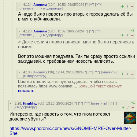
4.124
,
Аноним
(
124
), 10:53, 26/05/2024 [
^
] [
^^
] [
^^^
]
+
–
/
[
ответить
]
[
к модератору
]
А надо было новость про вторых героев делать её бы
в миг опубликовали.
+1
4.128
,
Аноним
(
128
), 11:02, 26/05/2024 [
^
] [
^^
] [
^^^
]
+
–
[
ответить
]
[
к модератору
]
/
> Даже если я плохо написал, можно было переписать
самим
Вот это мощная предъява. Так ты сразу просто ссылки
закидывай, с требованием новость написать.
4.136
,
Аноним
(
136
), 12:44, 26/05/2024 [
^
] [
^^
] [
^^^
] [
ответить
]
+
–
/
[
к модератору
]
Вам же ответили, что нужно сделать, чтобы новость
появилась https www opennet ...
большой текст свёрнут,
показать
+1
2.28
,
НяшМяш
(
ok
), 13:16, 25/05/2024 [
^
] [
^^
] [
^^^
] [
ответить
]
[
↓
] [
↑
]
+
–
[
к модератору
]
/
Интересно, где новость о том, что гном потерял
доверие убунты?
https://www.phoronix.com/news/GNOME-MRE-Over-Mutter-
Shell