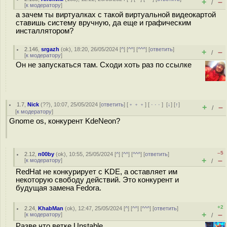
+
–
/
[
к модератору
]
а зачем ты виртуалках с такой виртуальной видеокартой
ставишь систему вручную, да еще и графическим
инсталлятором?
2.146
,
srgazh
(
ok
), 18:20, 26/05/2024 [
^
] [
^^
] [
^^^
] [
ответить
]
+
–
/
[
к модератору
]
Он не запускаться там. Сходи хоть раз по ссылке
1.7
,
Nick
(
??
), 10:07, 25/05/2024 [
ответить
] [
﹢﹢﹢
] [
· · ·
]
[
↓
] [
↑
]
+
–
/
[
к модератору
]
Gnome os, конкурент KdeNeon?
–5
2.12
,
n00by
(
ok
), 10:55, 25/05/2024 [
^
] [
^^
] [
^^^
] [
ответить
]
+
–
[
к модератору
]
/
RedHat не конкурирует с KDE, а оставляет им
некоторую свободу действий. Это конкурент и
будущая замена Fedora.
+2
2.24
,
KhabMan
(
ok
), 12:47, 25/05/2024 [
^
] [
^^
] [
^^^
] [
ответить
]
+
–
[
к модератору
]
/
Разве что ветке Unstable.