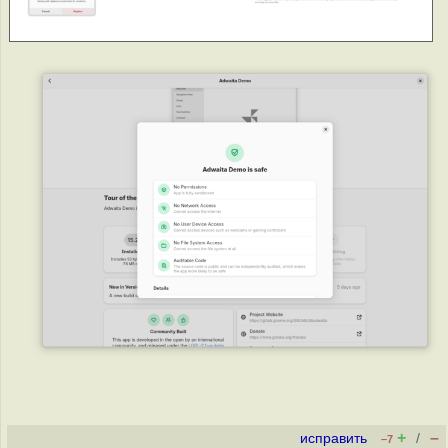
+
–
исправить
/
–7