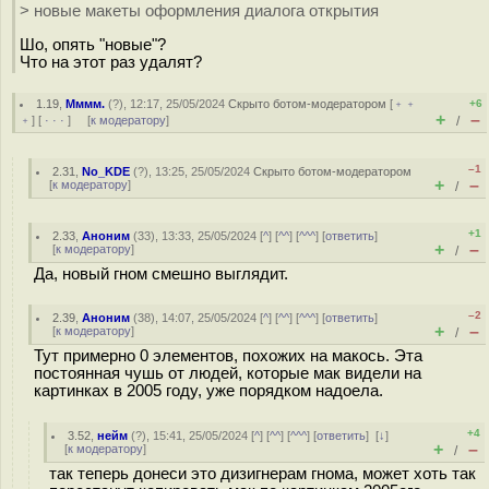
> новые макеты оформления диалога открытия
Шо, опять "новые"?
Что на этот раз удалят?
1.19
,
Мммм.
(
?
), 12:17, 25/05/2024
Скрыто ботом-модератором
[
﹢﹢
+6
+
–
﹢
] [
· · ·
] [
к модератору
]
/
–1
2.31
,
No_KDE
(
?
), 13:25, 25/05/2024
Скрыто ботом-модератором
+
–
[
к модератору
]
/
+1
2.33
,
Аноним
(
33
), 13:33, 25/05/2024 [
^
] [
^^
] [
^^^
] [
ответить
]
+
–
[
к модератору
]
/
Да, новый гном смешно выглядит.
–2
2.39
,
Аноним
(
38
), 14:07, 25/05/2024 [
^
] [
^^
] [
^^^
] [
ответить
]
+
–
[
к модератору
]
/
Тут примерно 0 элементов, похожих на макось. Эта
постоянная чушь от людей, которые мак видели на
картинках в 2005 году, уже порядком надоела.
+4
3.52
,
нейм
(
?
), 15:41, 25/05/2024 [
^
] [
^^
] [
^^^
] [
ответить
]
[
↓
]
+
–
[
к модератору
]
/
так теперь донеси это дизигнерам гнома, может хоть так