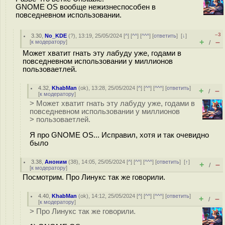
GNOME OS вообще нежизнеспособен в
повседневном использовании.
–3
3.30
,
No_KDE
(
?
), 13:19, 25/05/2024 [
^
] [
^^
] [
^^^
] [
ответить
]
[
↓
]
+
–
[
к модератору
]
/
Может хватит гнать эту лабуду уже, годами в
повседневном использовании у миллионов
пользоваетлей.
4.32
,
KhabMan
(
ok
), 13:28, 25/05/2024 [
^
] [
^^
] [
^^^
] [
ответить
]
+
–
/
[
к модератору
]
> Может хватит гнать эту лабуду уже, годами в
повседневном использовании у миллионов
> пользоваетлей.
Я про GNOME OS... Исправил, хотя и так очевидно
было
3.38
,
Аноним
(
38
), 14:05, 25/05/2024 [
^
] [
^^
] [
^^^
] [
ответить
]
[
↑
]
+
–
/
[
к модератору
]
Посмотрим. Про Линукс так же говорили.
4.40
,
KhabMan
(
ok
), 14:12, 25/05/2024 [
^
] [
^^
] [
^^^
] [
ответить
]
+
–
/
[
к модератору
]
> Про Линукс так же говорили.