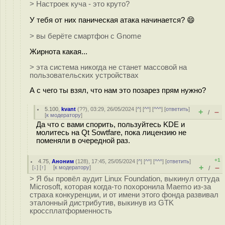
> Настроек куча - это круто?
У тебя от них паническая атака начинается? 😄
> вы берёте смартфон с Gnome
Жирнота какая...
> эта система никогда не станет массовой на
пользовательских устройствах
А с чего ты взял, что нам это позарез прям нужно?
5.100
,
kvant
(
??
), 03:29, 26/05/2024 [
^
] [
^^
] [
^^^
] [
ответить
]
+
–
/
[
к модератору
]
Да что с вами спорить, пользуйтесь KDE и
молитесь на Qt Sowtfare, пока лицензию не
поменяли в очередной раз.
+1
4.75
,
Аноним
(
128
), 17:45, 25/05/2024 [
^
] [
^^
] [
^^^
] [
ответить
]
+
–
[
↓
] [
↑
] [
к модератору
]
/
> Я бы провёл аудит Linux Foundation, выкинул оттуда
Microsoft, которая когда-то похоронила Maemo из-за
страха конкуренции, и от имени этого фонда развивал
эталонный дистрибутив, выкинув из GTK
кроссплатформенность