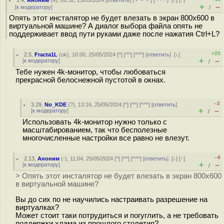
1.4
,
Аноним
(
4
), 09:32, 25/05/2024 [
ответить
] [
﹢﹢﹢
] [
· · ·
]
[
↓
] [
↑
]
+
–
[
к модератору
]
/
Опять этот инсталятор не будет влезать в экран 800x600 в
виртуальной машине? А диалог выбора файла опять не
поддерживает ввод пути руками даже после нажатия Ctrl+L?
+25
2.5
,
Fracta1L
(
ok
), 10:00, 25/05/2024 [
^
] [
^^
] [
^^^
] [
ответить
]
[
↓
]
+
–
[
к модератору
]
/
Тебе нужен 4k-монитор, чтобы любоваться
прекрасной белоснежной пустотой в окнах.
–2
3.29
,
No_KDE
(
?
), 13:16, 25/05/2024 [
^
] [
^^
] [
^^^
] [
ответить
]
+
–
[
к модератору
]
/
Использовать 4k-монитор нужно только с
масштабированием, так что бесполезные
многочисленные настройки все равно не влезут.
–8
2.13
,
Аноним
(
-
), 11:04, 25/05/2024 [
^
] [
^^
] [
^^^
] [
ответить
]
[
↓
] [
↑
]
+
–
[
к модератору
]
/
> Опять этот инсталятор не будет влезать в экран 800x600
в виртуальной машине?
Вы до сих по не научились настраивать разрешение на
виртуалках?
Может стоит таки потрудиться и погуглить, а не требовать
поддержки хлама из прошлого столетия?