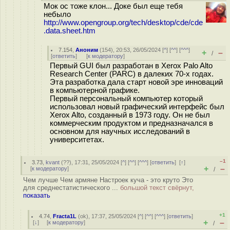
Мок ос тоже клон... Доке был еще тебя
небыло
http://www.opengroup.org/tech/desktop/cde/cde
.data.sheet.htm
7.154
,
Аноним
(
154
), 20:53, 26/05/2024 [
^
] [
^^
] [
^^^
]
+
–
/
[
ответить
]
[
к модератору
]
Первый GUI был разработан в Xerox Palo Alto
Research Center (PARC) в далеких 70-х годах.
Эта разработка дала старт новой эре инноваций
в компьютерной графике.
Первый персональный компьютер который
использовал новый графический интерфейс был
Xerox Alto, созданный в 1973 году. Он не был
коммерческим продуктом и предназначался в
основном для научных исследований в
университетах.
–1
3.73
,
kvant
(
??
), 17:31, 25/05/2024 [
^
] [
^^
] [
^^^
] [
ответить
]
[
↑
]
+
–
[
к модератору
]
/
Чем лучше Чем армяне Настроек куча - это круто Это
для среднестатистического ...
большой текст свёрнут,
показать
+1
4.74
,
Fracta1L
(
ok
), 17:37, 25/05/2024 [
^
] [
^^
] [
^^^
] [
ответить
]
+
–
[
↓
] [
к модератору
]
/