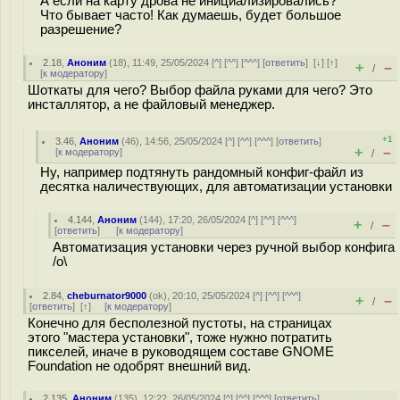
А если на карту дрова не инициализировались?
Что бывает часто! Как думаешь, будет большое
разрешение?
2.18
,
Аноним
(
18
), 11:49, 25/05/2024 [
^
] [
^^
] [
^^^
] [
ответить
]
[
↓
] [
↑
]
+
–
/
[
к модератору
]
Шоткаты для чего? Выбор файла руками для чего? Это
инсталлятор, а не файловый менеджер.
+1
3.46
,
Аноним
(
46
), 14:56, 25/05/2024 [
^
] [
^^
] [
^^^
] [
ответить
]
+
–
[
к модератору
]
/
Ну, например подтянуть рандомный конфиг-файл из
десятка наличествующих, для автоматизации установки
4.144
,
Аноним
(
144
), 17:20, 26/05/2024 [
^
] [
^^
] [
^^^
]
+
–
/
[
ответить
]
[
к модератору
]
Автоматизация установки через ручной выбор конфига
/о\
2.84
,
cheburnator9000
(
ok
), 20:10, 25/05/2024 [
^
] [
^^
] [
^^^
]
+
–
/
[
ответить
]
[
↑
] [
к модератору
]
Конечно для бесполезной пустоты, на страницах
этого "мастера установки", тоже нужно потратить
пикселей, иначе в руководящем составе GNOME
Foundation не одобрят внешний вид.
2.135
,
Аноним
(
135
), 12:22, 26/05/2024 [
^
] [
^^
] [
^^^
] [
ответить
]