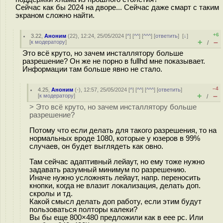
Сейчас как бы 2024 на дворе... Сейчас даже смарт с таким
экраном сложно найти.
+6
3.22
,
Аноним
(
22
), 12:24, 25/05/2024 [
^
] [
^^
] [
^^^
] [
ответить
]
[
↓
]
+
–
[
к модератору
]
/
Это всё круто, но зачем инсталлятору больше
разрешение? Он же не порно в fullhd мне показывает.
Информации там больше явно не стало.
–4
4.25
,
Аноним
(
-
), 12:57, 25/05/2024 [
^
] [
^^
] [
^^^
] [
ответить
]
+
–
[
к модератору
]
/
> Это всё круто, но зачем инсталлятору больше
разрешение?
Потому что если делать для такого разрешения, то на
нормальных вроде 1080, которые у юзеров в 99%
случаев, он будет выглядеть как овно.
Там сейчас адаптивный лейаут, но ему тоже нужно
задавать разумный минимум по разрешению.
Иначе нужно усложнять лейаут, напр. переносить
кнопки, когда не влазит локализация, делать доп.
скролы и тд.
Какой смысл делать доп работу, если этим будут
пользоваться полторы калеки?
Вы бы еще 800×480 предложили как в eee pc. Или