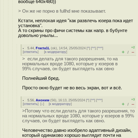
вообще 640х480))
> Он же не порно в fullhd мне показывает.
Кстати, неплохая идея "как развлечь юзера пока идет
установка".
А то скрины про фичи системы как напр. в бубунте
довольно унылы...
+2
5.44
,
Fracta1L
(
ok
), 14:54, 25/05/2024 [
^
] [
^^
] [
^^^
]
+
–
[
ответить
]
[
к модератору
]
/
> если делать для такого разрешения, то на
нормальных вроде 1080, которые у юзеров в
99% случаев, он будет выглядеть как овно
Полнейший бред.
Просто окно будет не во весь экран, вот и всё.
+3
5.56
,
Аноним
(
56
), 16:13, 25/05/2024 [
^
] [
^^
] [
^^^
]
+
–
[
ответить
]
[
↓
] [
к модератору
]
/
>Потому что если делать для такого разрешения, то
на нормальных вроде 1080, которые у юзеров в 99%
случаев, он будет выглядеть как овно.
Человечество давно изобрело адаптивный дизайн,
который одинаково хорошо выглядит почти на