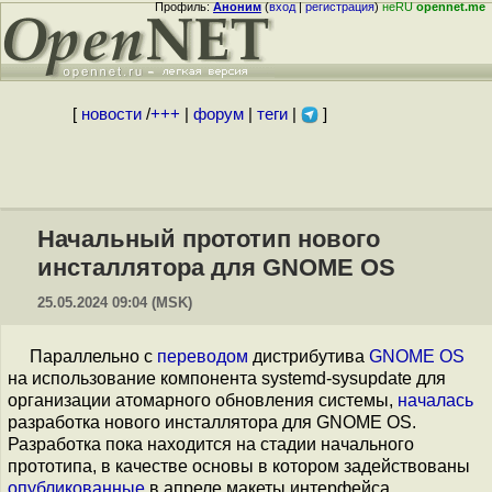
Профиль:
Аноним
(
вход
|
регистрация
)
неRU
opennet.me
[
новости
/
+++
|
форум
|
теги
|
]
Начальный прототип нового
инсталлятора для GNOME OS
25.05.2024 09:04 (MSK)
Параллельно с
переводом
дистрибутива
GNOME OS
на использование компонента systemd-sysupdate для
организации атомарного обновления системы,
началась
разработка нового инсталлятора для GNOME OS.
Разработка пока находится на стадии начального
прототипа, в качестве основы в котором задействованы
опубликованные
в апреле макеты интерфейса,