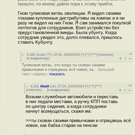
прошло, по моему давно пора к этому прийти.
Гном тупиковая ветвь эволюции. Я видел своими
глазами купленные дистрибутивы на компах и я ни
разу не видел на них Гном. Я сам занимался покупкой
летпотов для сотрудников. Взял устройство без
предустановленной винды. Была убунту. Когда
сотрудник увидел это, долго плевался, пришлось
ставить Кубунту.
–1
5.102
,
kvant
(
??
), 03:36, 26/05/2024 [
^
] [
^^
] [
^^^
] [
ответить
]
+
–
[
к модератору
]
/
Тупиковая ветвь, это когда ты скован своими
привычками и отрицаешь всё новое, ка...
большой
текст свёрнут,
показать
+3
6.110
,
ИмяХ
(
ok
), 07:24, 26/05/2024 [
^
] [
^^
] [
^^^
]
+
–
[
ответить
]
[
к модератору
]
/
Возьми служебные автомобили и переставь
в них педали местами, а ручку КПП поставь
по центру сидения, а когда сотрудники
начнут возмущаться, скажи им:
>>ты скован своими привычками и отрицаешь всё
новое, как бабка старая на пенсии