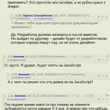
приложить? Это прототип инсталлера, а не рубка space x
dragon.
3.166
,
Карлос Сношайтилис
(
ok
), 20:57, 30/05/2024 [
^
] [
^^
]
+
–
/
[
^^^
] [
ответить
]
[
к модератору
]
> Может тебе еще конструкторскую документацию
приложить?
Да. Разработка должна начинаться после макетов.
Но выйдет по другому – дизайн будет от разработчиков,
которые хорошо пишут код, но не очень дизайнят
+1
1.9
,
Аноним
(
9
), 10:25, 25/05/2024 [
ответить
] [
﹢﹢﹢
] [
· · ·
]
[
↓
] [
↑
]
+
–
[
к модератору
]
/
О, круто. Я думал, будет опять на JavaScript.
2.47
,
Аноним
(
46
), 14:58, 25/05/2024 [
^
] [
^^
] [
^^^
] [
ответить
]
+
–
/
[
к модератору
]
А с чего ты решил что эта демка не на JavaScript?
+4
1.14
,
Аноним
(
14
), 11:10, 25/05/2024 [
ответить
] [
﹢﹢﹢
] [
· · ·
]
[
↓
] [
↑
]
+
–
[
к модератору
]
/
Последнее время новости про гномов на опеннете
публикуются почти каждые 2-3 дня. А можно про что-нибудь