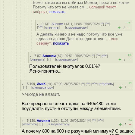
Боже, какие же вы отбитые Можем, просто не хотим
Потому что это не имеет см...
большой текст
свёрнут,
показать
+1
9.131
,
Аноним
(
131
), 11:08, 26/05/2024 [
^
] [
^^
]
+
–
[
^^^
] [
ответить
]
[
к модератору
]
/
А делать ничего и не надо потому что всё уже
сделано до нас Для этого достаточн...
текст
свёрнут,
показать
+2
7.87
,
Аноним
(
87
), 20:51, 25/05/2024 [
^
] [
^^
] [
^^^
]
+
–
[
ответить
]
[
↑
] [
к модератору
]
/
Пользователей виртуалок 0.01%?
Ясно-понятно...
+1
5.109
,
ИмяХ
(
ok
), 07:09, 26/05/2024 [
^
] [
^^
] [
^^^
] [
ответить
]
+
–
[
↑
] [
к модератору
]
/
>>когда не влазит.
Всё прекрасно влезет даже на 640х480, если
поудалять пустые отступы между элементами.
+1
5.130
,
Аноним
(
131
), 11:05, 26/05/2024 [
^
] [
^^
] [
^^^
]
+
–
[
ответить
]
[
↓
] [
к модератору
]
/
А почему 800 на 600 не разумный минимум? С ваших