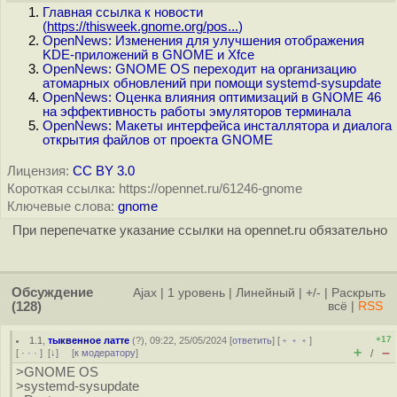
Главная ссылка к новости
(
https://thisweek.gnome.org/pos...
)
OpenNews: Изменения для улучшения отображения
KDE-приложений в GNOME и Xfce
OpenNews: GNOME OS переходит на организацию
атомарных обновлений при помощи systemd-sysupdate
OpenNews: Оценка влияния оптимизаций в GNOME 46
на эффективность работы эмуляторов терминала
OpenNews: Макеты интерфейса инсталлятора и диалога
открытия файлов от проекта GNOME
Лицензия:
CC BY 3.0
Короткая ссылка: https://opennet.ru/61246-gnome
Ключевые слова:
gnome
При перепечатке указание ссылки на opennet.ru обязательно
Обсуждение
Ajax
|
1 уровень
|
Линейный
|
+/-
|
Раскрыть
(128)
всё
|
RSS
+17
1.1
,
тыквенное латте
(
?
), 09:22, 25/05/2024 [
ответить
] [
﹢﹢﹢
]
+
–
[
· · ·
]
[
↓
] [
к модератору
]
/
>GNOME OS
>systemd-sysupdate