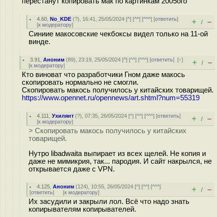
перестанут копировать мак по картинкам 2005ого
4.60
,
No_KDE
(
?
), 16:41, 25/05/2024 [
^
] [
^^
] [
^^^
] [
ответить
]
+
–
/
[
к модератору
]
Синиие макосовские чекбоксы видел только на 11-ой
винде.
3.91
,
Аноним
(
89
), 23:19, 25/05/2024 [
^
] [
^^
] [
^^^
] [
ответить
]
[
↑
]
+
–
/
[
к модератору
]
Кто виноват что разработчики Гном даже макось
скопировать нормально не смогли.
Скопировать макось получилось у китайских товарищей.
https://www.opennet.ru/opennews/art.shtml?num=55319
4.111
,
Ухилянт
(
?
), 07:35, 26/05/2024 [
^
] [
^^
] [
^^^
] [
ответить
]
+
–
/
[
к модератору
]
> Скопировать макось получилось у китайских
товарищей.
Нутро libadwaita выпирает из всех щелей. Не копия и
даже не мимикрия, так... пародия. И сайт накрылся, не
открывается даже с VPN.
4.125
,
Аноним
(
124
), 10:55, 26/05/2024 [
^
] [
^^
] [
^^^
]
+
–
/
[
ответить
]
[
к модератору
]
Их засудили и закрыли лол. Всё что надо знать
копирывателям копирывателей.