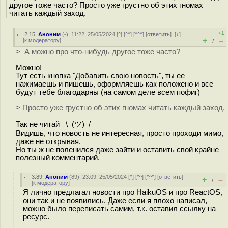
другое тоже часто? Просто уже грустно об этих гномах
читать каждый заход.
+1
2.15
,
Аноним
(
-
), 11:22, 25/05/2024 [
^
] [
^^
] [
^^^
] [
ответить
]
[
↓
]
+
–
[
к модератору
]
/
> А можно про что-нибудь другое тоже часто?
Можно!
Тут есть кнопка "Добавить свою новость", ты ее
нажимаешь и пишешь, оформляешь как положено и все
будут тебе благодарны (на самом деле всем пофиг)
> Просто уже грустно об этих гномах читать каждый заход.
Так не читай ¯\_(ツ)_/¯
Видишь, что новость не интересная, просто проходи мимо,
даже не открывая.
Но ты ж не поленился даже зайти и оставить свой крайне
полезный комментарий.
3.89
,
Аноним
(
89
), 23:09, 25/05/2024 [
^
] [
^^
] [
^^^
] [
ответить
]
+
–
/
[
к модератору
]
Я лично предлагал новости про HaikuOS и про ReactOS,
они так и не появились. Даже если я плохо написал,
можно было переписать самим, т.к. оставил ссылку на
ресурс.