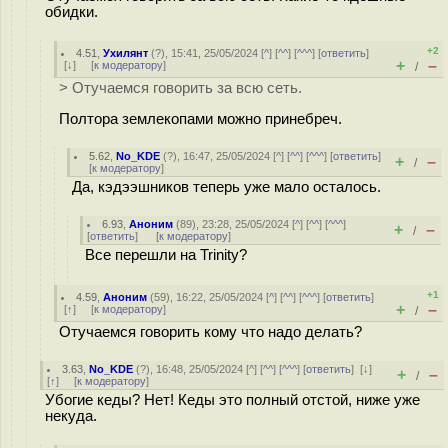
обидки.
+2
4.51
,
Ухилянт
(
?
), 15:41, 25/05/2024 [
^
] [
^^
] [
^^^
] [
ответить
]
+
–
[
↓
] [
к модератору
]
/
> Отучаемся говорить за всю сеть.
Полтора землекопами можно принебреч.
5.62
,
No_KDE
(
?
), 16:47, 25/05/2024 [
^
] [
^^
] [
^^^
] [
ответить
]
+
–
/
[
к модератору
]
Да, кэдээшников теперь уже мало осталось.
6.93
,
Аноним
(
89
), 23:28, 25/05/2024 [
^
] [
^^
] [
^^^
]
+
–
/
[
ответить
]
[
к модератору
]
Все перешли на Trinity?
+1
4.59
,
Аноним
(
59
), 16:22, 25/05/2024 [
^
] [
^^
] [
^^^
] [
ответить
]
+
–
[
↑
] [
к модератору
]
/
Отучаемся говорить кому что надо делать?
3.63
,
No_KDE
(
?
), 16:48, 25/05/2024 [
^
] [
^^
] [
^^^
] [
ответить
]
[
↓
]
+
–
/
[
↑
] [
к модератору
]
Убогие кеды? Нет! Кеды это полный отстой, ниже уже
некуда.