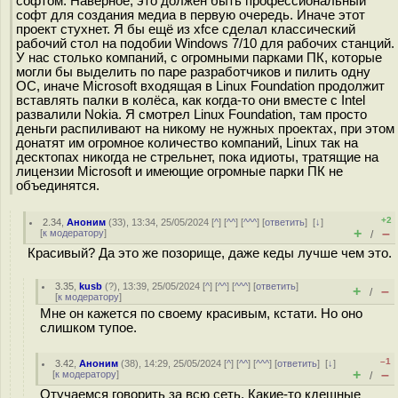
софтом. Наверное, это должен быть профессиональный
софт для создания медиа в первую очередь. Иначе этот
проект стухнет. Я бы ещё из xfce сделал классический
рабочий стол на подобии Windows 7/10 для рабочих станций.
У нас столько компаний, с огромными парками ПК, которые
могли бы выделить по паре разработчиков и пилить одну
ОС, иначе Microsoft входящая в Linux Foundation продолжит
вставлять палки в колёса, как когда-то они вместе с Intel
развалили Nokia. Я смотрел Linux Foundation, там просто
деньги распиливают на никому не нужных проектах, при этом
донатят им огромное количество компаний, Linux так на
десктопах никогда не стрельнет, пока идиоты, тратящие на
лицензии Microsoft и имеющие огромные парки ПК не
объединятся.
+2
2.34
,
Аноним
(
33
), 13:34, 25/05/2024 [
^
] [
^^
] [
^^^
] [
ответить
]
[
↓
]
+
–
[
к модератору
]
/
Красивый? Да это же позорище, даже кеды лучше чем это.
3.35
,
kusb
(
?
), 13:39, 25/05/2024 [
^
] [
^^
] [
^^^
] [
ответить
]
+
–
/
[
к модератору
]
Мне он кажется по своему красивым, кстати. Но оно
слишком тупое.
–1
3.42
,
Аноним
(
38
), 14:29, 25/05/2024 [
^
] [
^^
] [
^^^
] [
ответить
]
[
↓
]
+
–
[
к модератору
]
/
Отучаемся говорить за всю сеть. Какие-то кдешные