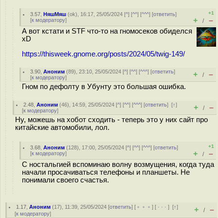
+1
3.57
,
НяшМяш
(
ok
), 16:17, 25/05/2024 [
^
] [
^^
] [
^^^
] [
ответить
]
+
–
[
к модератору
]
/
А вот кстати и STF что-то на гномосеков обиделся
xD
https://thisweek.gnome.org/posts/2024/05/twig-149/
3.90
,
Аноним
(
89
), 23:10, 25/05/2024 [
^
] [
^^
] [
^^^
] [
ответить
]
+
–
/
[
к модератору
]
Гном по дефолту в Убунту это большая ошибка.
2.48
,
Аноним
(
46
), 14:59, 25/05/2024 [
^
] [
^^
] [
^^^
] [
ответить
]
[
↑
]
+
–
/
[
к модератору
]
Ну, можешь на хобот сходить - теперь это у них сайт про
китайские автомобили, лол.
+1
3.68
,
Аноним
(
128
), 17:00, 25/05/2024 [
^
] [
^^
] [
^^^
] [
ответить
]
+
–
[
к модератору
]
/
С ностальгией вспоминаю волну возмущения, когда туда
начали просачиваться телефоны и планшеты. Не
понимали своего счастья.
1.17
,
Аноним
(
17
), 11:39, 25/05/2024 [
ответить
] [
﹢﹢﹢
] [
· · ·
]
[
↑
]
+
–
/
[
к модератору
]