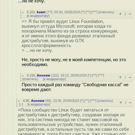
…но не хочу.
5.101
,
kvant
(
??
), 03:30, 26/05/2024 [
^
] [
^^
] [
^^^
] [
ответить
]
+
–
/
[
к модератору
]
>> Я бы провёл аудит Linux Foundation,
выкинул оттуда Microsoft, которая когда-то
похоронила Maemo из-за страха конкуренции,
и от имени этого фонда развивал эталонный
дистрибутив, выкинув из GTK
кроссплатформенность
> …но не хочу.
Не, просто не могу, не в моей компетенции, но это
необходимо.
5.150
,
Аноним
(
152
), 19:12, 26/05/2024 [
^
] [
^^
] [
^^^
]
+
–
/
[
ответить
]
[
к модератору
]
Просто каждый раз команду "Свободная касса!" не
вовремя дают.
4.95
,
Аноним
(
89
), 23:35, 25/05/2024 [
^
] [
^^
] [
^^^
] [
ответить
]
+
–
/
[
↑
] [
к модератору
]
>Пока сообщество Linux будет метаться от
дистрибутива к дистрибутиву, создавая зоопарк из
них, эта система никогда не станет массовой на
пользовательских устройствах, нужен эталонный
дистрибутив, а остальные пусть так же сами по себе
развиваются, тогда будет счастье. Уже столько лет