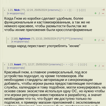
–4
1.21
,
Nick
(
??
), 12:24, 25/05/2024 [
ответить
] [
﹢﹢﹢
] [
· · ·
]
[
↓
] [
↑
]
+
–
[
к модератору
]
/
Когда Гном из коробки сделают удобным, более
функциональным и кастомизированным, а так же не
немного красивее, чтобы размытости были,так же
чтобы ихние приложения были кроссплатформенные
2.165
,
lightinen
(
?
), 13:10, 29/05/2024 [
^
] [
^^
] [
^^^
] [
ответить
]
+
–
/
[
к модератору
]
когда народ перестанет употреблять "ихние"
1.23
,
kvant
(
??
), 12:27, 25/05/2024 [
ответить
] [
﹢﹢﹢
] [
· · ·
]
[
↓
] [
↑
]
+
–
/
[
к модератору
]
Красивый гном, а главное универсальный, под все
устройства подходит, ну кроме телевизоров. Им
необходимо стандарты авторизации и синхронизации
добавить, чтобы игроки рынка предоставляющие почтовые
службы, календари и тому подобное, могли конкурировать на
основе своих экосистем используя одну ОС, но нужно чтобы
эти игроки регулярно инвестировали в разработку, а значит
необходимо что-то, что будет им доступно только по
подписке, к примеру магазин приложений с эксклюзивным