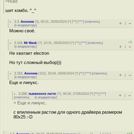
>Rust
шит комбо. ^_^
2.3
,
Аноним
(
3
), 09:31, 25/05/2024 [
^
] [
^^
] [
^^^
] [
ответить
]
+
–
/
[
к модератору
]
Можно своё.
+3
2.119
,
Mr Mask
(
?
), 10:31, 26/05/2024 [
^
] [
^^
] [
^^^
] [
ответить
]
+
–
[
к модератору
]
/
Не хватает electron
Но тут сложный выбор)))
2.152
,
Аноним
(
152
), 20:04, 26/05/2024 [
^
] [
^^
] [
^^^
] [
ответить
]
+
–
/
[
к модератору
]
Еще и линукс.
3.158
,
тыквенное латте
(
?
), 00:28, 27/05/2024 [
^
] [
^^
] [
^^^
]
+
–
/
[
ответить
]
[
к модератору
]
> Еще и линукс.
с впиленным растом для одного драйвера размером
80x25 :-D
+19