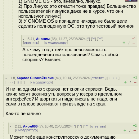
1) GNOME OS - это, внезапно, линукс.
2) Про Линукс это отчасти тоже правда:) Большинство
пользователей линукса даже не в курсе, что они
используют линукс)
3) У GNOME OS в принципе никогда не было цели
сделать полноценную ОС, это тупо тестовый полигон
–1
5.41
,
Аноним
(
38
), 14:27, 25/05/2024 [
^
] [
^^
] [
^^^
]
+
–
[
ответить
]
[
к модератору
]
/
А к чему тогда тейк про невозможность
повседневного использования? Сам с собой
споришь? Бывает.
+1
1.8
,
Карлос Сношайтилис
(
ok
), 10:14, 25/05/2024 [
ответить
] [
﹢﹢﹢
]
+
–
[
· · ·
]
[
↓
] [
↑
] [
к модератору
]
/
И ни на одном из экранов нет кнопки справки. Ведь,
какие могут возникнуть вопросы у юзера в идеальном
интерфейсе? И шорткаты нигде писать не надо, они
сами в голове возникают при взгляде на экран.
Как-то печально
+2
2.11
,
Анон666
(
?
), 10:40, 25/05/2024 [
^
] [
^^
] [
^^^
] [
ответить
]
+
–
[
к модератору
]
/
Может тебе еще конструкторскую документацию