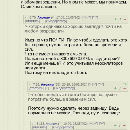
любом разрешении. Но гном не может, мы понимаем.
Слишком сложно.
6.70
,
Аноним
(
-
), 17:08, 25/05/2024 [
^
] [
^^
] [
^^^
]
+
–
/
[
ответить
]
[
к модератору
]
> который одинаково хорошо выглядит почти на
любом разрешении
Именно что ПОЧТИ. Плюс чтобы сделать это хотя
бы хорошо, нужно потратить больше времени и
сил.
Что не имеет никакого смысла.
Пользователей с 800х600 0.01% от аудитории?
Или еще меньше? И это учитывая неосиляторов
виртуалок.
Поэтому на них кладется болт.
+4
7.85
,
Аноним
(
56
), 20:19, 25/05/2024 [
^
] [
^^
] [
^^^
]
+
–
[
ответить
]
[
↓
] [
к модератору
]
/
>чтобы сделать это хотя бы хорошо, нужно
потратить больше времени и сил.
Поэтому нужно сделать через задницу. Ведь
нормально не можем. Господи, ну и позорище...
8.118
,
Аноним
(
-
), 10:20, 26/05/2024 [
^
] [
^^
] [
^^^
]
+
–
/
[
ответить
]
[
к модератору
]