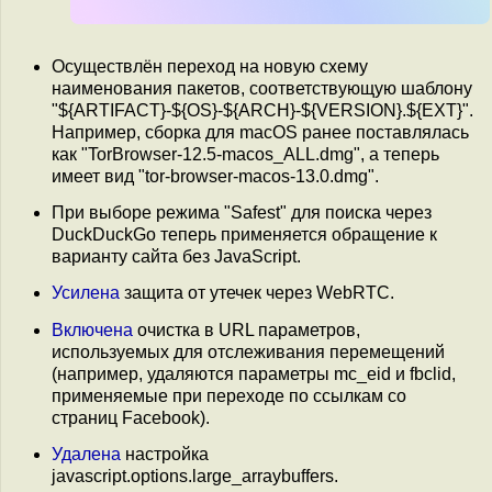
Осуществлён переход на новую схему
наименования пакетов, соответствующую шаблону
"${ARTIFACT}-${OS}-${ARCH}-${VERSION}.${EXT}".
Например, сборка для macOS ранее поставлялась
как "TorBrowser-12.5-macos_ALL.dmg", а теперь
имеет вид "tor-browser-macos-13.0.dmg".
При выборе режима "Safest" для поиска через
DuckDuckGo теперь применяется обращение к
варианту сайта без JavaScript.
Усилена
защита от утечек через WebRTC.
Включена
очистка в URL параметров,
используемых для отслеживания перемещений
(например, удаляются параметры mc_eid и fbclid,
применяемые при переходе по ссылкам со
страниц Facebook).
Удалена
настройка
javascript.options.large_arraybuffers.