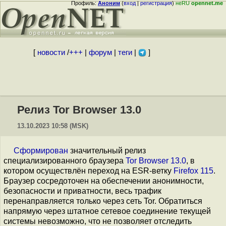
Профиль:
Аноним
(
вход
|
регистрация
)
неRU
opennet.me
[
новости
/
+++
|
форум
|
теги
|
]
Релиз Tor Browser 13.0
13.10.2023 10:58 (MSK)
Сформирован
значительный релиз
специализированного браузера
Tor Browser 13.0
, в
котором осуществлён переход на ESR-ветку
Firefox 115
.
Браузер сосредоточен на обеспечении анонимности,
безопасности и приватности, весь трафик
перенаправляется только через сеть Tor. Обратиться
напрямую через штатное сетевое соединение текущей
системы невозможно, что не позволяет отследить