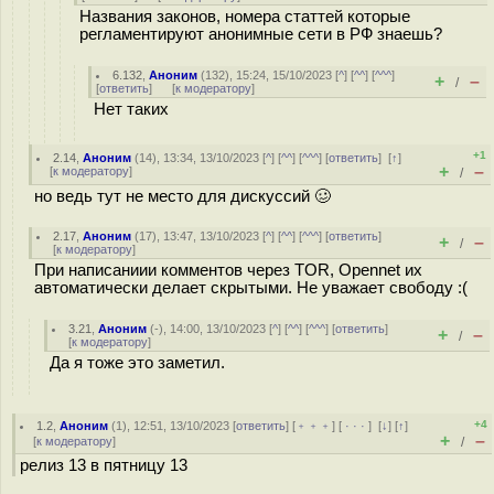
Названия законов, номера статтей которые
регламентируют анонимные сети в РФ знаешь?
6.132
,
Аноним
(
132
), 15:24, 15/10/2023 [
^
] [
^^
] [
^^^
]
+
–
/
[
ответить
]
[
к модератору
]
Нет таких
+1
2.14
,
Аноним
(
14
), 13:34, 13/10/2023 [
^
] [
^^
] [
^^^
] [
ответить
]
[
↑
]
+
–
[
к модератору
]
/
но ведь тут не место для дискуссий 🥴
2.17
,
Аноним
(
17
), 13:47, 13/10/2023 [
^
] [
^^
] [
^^^
] [
ответить
]
+
–
/
[
к модератору
]
При написаниии комментов через TOR, Opennet их
автоматически делает скрытыми. Не уважает свободу :(
3.21
,
Аноним
(
-
), 14:00, 13/10/2023 [
^
] [
^^
] [
^^^
] [
ответить
]
+
–
/
[
к модератору
]
Да я тоже это заметил.
+4
1.2
,
Аноним
(
1
), 12:51, 13/10/2023 [
ответить
] [
﹢﹢﹢
] [
· · ·
]
[
↓
] [
↑
]
+
–
[
к модератору
]
/
релиз 13 в пятницу 13