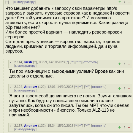
+
–
[
↑
] [
к модератору
]
/
Что мешает добавить к запросу свои параметры http/s
запроса и выявить луковые сервера как в недавней новости
даже без той уязвимости в протоколе? И возможно
атаковать, если скорость лучка поднимется. Какая разница
p2p там или нет?
Или более простой вариант — наплодить реверс-прокси
серверов.
Сеть для преступников — воровство, наркота, торговля
людьми, криминал и торговля информацией, да и куча
вирусов.
2.114
,
Kusb
(
?
), 03:59, 14/10/2023 [
^
] [
^^
] [
^^^
] [
ответить
]
+
–
/
[
к модератору
]
Ты про махинации с выходными узлами? Вроде как они
довольно отдельные.
2.124
,
Аноним
(
122
), 12:01, 14/10/2023 [
^
] [
^^
] [
^^^
] [
ответить
]
+
–
/
[
к модератору
]
Я вот в твоем сообщении ничего не понял. Звучит слишком
путанно. Как будто у написавшего мысли в голове
запутались, когда он это писал. Ты бы МРТ что-ли сделал,
и при необходимости - биопсию. Только ALZ-113 не
принимай.
2.137
,
Аноним
(
132
), 15:34, 15/10/2023 [
^
] [
^^
] [
^^^
] [
ответить
]
+
–
/
[
к модератору
]