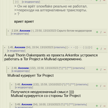
+
–
/
[
↑
] [
к модератору
]
> Он не врёт snowflake реально не работал.
>>переходи на алтернативные транспорты.
> ?
вриет вриет
2.104
,
Аноним
(
-
), 23:50, 13/10/2023
Скрыто ботом-модератором
+
–
/
[
к модератору
]
1.45
,
Аноним
(
54
), 15:54, 13/10/2023 [
ответить
] [
﹢﹢﹢
] [
· · ·
]
[
↓
] [
↑
]
+
–
/
[
к модератору
]
А ещё Thorin Oakenpants из проекта Arkenfox устроился
работать в Tor Project и Mullvad одновременно.
2.46
,
Аноним
(
132
), 15:58, 13/10/2023 [
^
] [
^^
] [
^^^
] [
ответить
]
+
–
/
[
к модератору
]
Mullvad курирует Tor Project
3.48
,
Аноним
(
132
), 15:59, 13/10/2023 [
^
] [
^^
] [
^^^
] [
ответить
]
+
–
/
[
к модератору
]
Получился неоднозначный смысл ))))
Mullvad курируется со стороны Tor Project
3.49
,
Аноним
(
54
), 16:00, 13/10/2023 [
^
] [
^^
] [
^^^
] [
ответить
]
+
–
/
[
к модератору
]