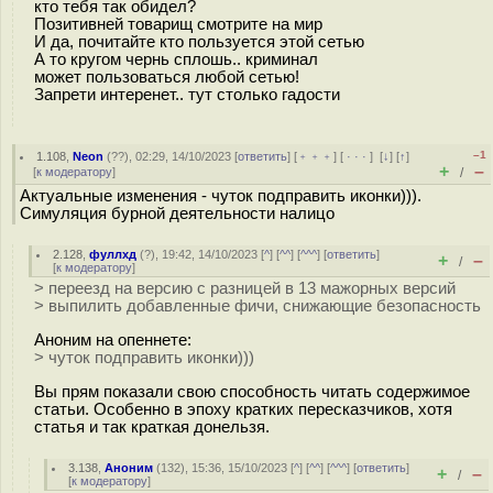
кто тебя так обидел?
Позитивней товарищ смотрите на мир
И да, почитайте кто пользуется этой сетью
А то кругом чернь сплошь.. криминал
может пользоваться любой сетью!
Запрети интеренет.. тут столько гадости
–1
1.108
,
Neon
(
??
), 02:29, 14/10/2023 [
ответить
] [
﹢﹢﹢
] [
· · ·
]
[
↓
] [
↑
]
+
–
[
к модератору
]
/
Актуальные изменения - чуток подправить иконки))).
Симуляция бурной деятельности налицо
2.128
,
фуллхд
(
?
), 19:42, 14/10/2023 [
^
] [
^^
] [
^^^
] [
ответить
]
+
–
/
[
к модератору
]
> переезд на версию с разницей в 13 мажорных версий
> выпилить добавленные фичи, снижающие безопасность
Аноним на опеннете:
> чуток подправить иконки)))
Вы прям показали свою способность читать содержимое
статьи. Особенно в эпоху кратких пересказчиков, хотя
статья и так краткая донельзя.
3.138
,
Аноним
(
132
), 15:36, 15/10/2023 [
^
] [
^^
] [
^^^
] [
ответить
]
+
–
/
[
к модератору
]