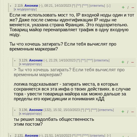
2.119
,
Аноним
(
-
), 08:21, 14/10/2023 [
^
] [
^^
] [
^^^
] [
ответить
]
[
↓
]
+
–
/
[
к модератору
]
Если не использовать мост то, IP входной ноды один и тот
же? Даже после смены идентификации IP ноды не
меняется, указана страна Франция. Это подозрительно.
Товарищ майор перенаправляет трафик в одну входную
ноду.
Ты что хочешь затирать? Если тебя вычислят про
временным маркерам?
3.129
,
Аноним
(
-
), 21:29, 14/10/2023 [
^
] [
^^
] [
^^^
] [
ответить
]
+
–
/
[
к модератору
]
> Ты что хочешь затирать? Если тебя вычислят про
временным маркерам?
логика подсказывает - затирать места, в которых
сохраняется вся эта инфа о твоих действиях. в случае
тора - увести товарища майора как можно дальше за
пределы его юрисдикции и понимания хДД
3.136
,
Аноним
(
132
), 15:32, 15/10/2023 [
^
] [
^^
] [
^^^
] [
ответить
]
+
–
/
[
к модератору
]
ты решил задолбать общественность
этим постом?
2.131
,
Аноним
(
-
), 21:51, 14/10/2023 [
^
] [
^^
] [
^^^
] [
ответить
]
[
↑
]