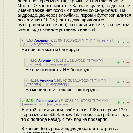
десктопе через мост (настройки -> Подключение ->
Мосты -> Запрос моста -> Капча и вуаля); на десктопе
у меня также нет особых проблем со сноуфлейк! На
андроиде, да через snowflake, первый бутстрэп длится
догло минут 10-15 (часто даже приходится
бутстрэпиться сначала), но так или иначе, в конечном
счетё подключение устанавливается!
5.50
,
Аноним
(
-
), 16:00, 13/10/2023 [
^
] [
^^
] [
^^^
] [
ответить
]
+
–
/
[
↓
] [
к модератору
]
Не ври они мосты блокируют.
6.92
,
Аноним
(
98
), 23:21, 13/10/2023 [
^
] [
^^
] [
^^^
]
+
–
/
[
ответить
]
[
к модератору
]
Не ври они мосты НЕ блокируют
6.116
,
Аноним
(
116
), 07:35, 14/10/2023 [
^
] [
^^
] [
^^^
]
+
–
/
[
ответить
]
[
к модератору
]
На мобильном, билайн - блокируют.
5.154
,
Панорамикус
(
?
), 07:38, 20/10/2023 [
^
] [
^^
] [
^^^
]
+
–
/
[
ответить
]
[
↑
] [
к модератору
]
Я в той же ситуации, работаю из РФ на версии 13.0
через мосты obfs4. Snowflake перестал работать где-
то с полгода назад, с тех пор не проверял.
В конфиг torrc рекомендую добавлять строчку: