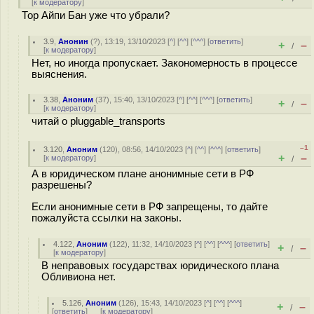
[
к модератору
]
Тор Айпи Бан уже что убрали?
3.9
,
Анонин
(
?
), 13:19, 13/10/2023 [
^
] [
^^
] [
^^^
] [
ответить
]
+
–
/
[
к модератору
]
Нет, но иногда пропускает. Закономерность в процессе
выяснения.
3.38
,
Аноним
(
37
), 15:40, 13/10/2023 [
^
] [
^^
] [
^^^
] [
ответить
]
+
–
/
[
к модератору
]
читай о pluggable_transports
–1
3.120
,
Аноним
(
120
), 08:56, 14/10/2023 [
^
] [
^^
] [
^^^
] [
ответить
]
+
–
[
к модератору
]
/
А в юридическом плане анонимные сети в РФ
разрешены?
Если анонимные сети в РФ запрещены, то дайте
пожалуйста ссылки на законы.
4.122
,
Аноним
(
122
), 11:32, 14/10/2023 [
^
] [
^^
] [
^^^
] [
ответить
]
+
–
/
[
к модератору
]
В неправовых государствах юридического плана
Обливиона нет.
5.126
,
Аноним
(
126
), 15:43, 14/10/2023 [
^
] [
^^
] [
^^^
]
+
–
/
[
ответить
]
[
к модератору
]