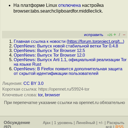
На платформе Linux
отключена
настройка
browser.tabs.searchclipboardfor.middleclick.
+
–
исправить
/
+25
Главная ссылка к новости (
https://forum.torproject.org/t...
)
OpenNews: Выпуск новой стабильной ветки Tor 0.4.8
OpenNews: Выпуск Tor Browser 12.5
OpenNews: Выпуск Tor Browser 12.0
OpenNews: Выпуск Arti 1.1, официальной реализации Tor
на языке Rust
OpenNews: В Firefox появится дополнительная защита
от скрытой идентификации пользователей
Лицензия:
CC BY 3.0
Короткая ссылка: https://opennet.ru/59924-tor
Ключевые слова:
tor
,
browser
При перепечатке указание ссылки на opennet.ru обязательно
Обсуждение
Ajax
|
1 уровень
|
Линейный
|
+/-
|
Раскрыть
(97)
всё
|
RSS