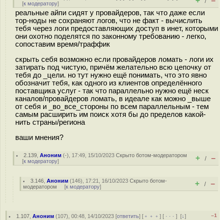
+
–
/
[
к модератору
]
реальные айпи сидят у провайдеров, так что даже если
тор-ноды не сохраняют логов, что не факт - вычислить
тебя через логи предоставляющих доступ в инет, которыми
они охотно поделятся по законному требованию - легко,
сопоставим время/траффик
скрыть себя возможно если провайдеров ломать - логи их
затирать под чистую, причём желательно всю цепочку от
тебя до _цели. но тут нужно ещё понимать, что это явно
обозначит тебя, как одного из клиентов определённого
поставщика услуг - так что параллельно нужно ещё неск
каналов/провайдеров ломать, в идеале как можно _выше
от себя и _во_все_стороны по всем параллельным - тем
самым расширить им поиск хотя бы до пределов какой-
нить страны/региона
ваши мнения?
2.139
,
Аноним
(
-
), 17:49, 15/10/2023
Скрыто ботом-модератором
+
–
/
[
к модератору
]
3.146
,
Аноним
(
146
), 17:21, 16/10/2023
Скрыто ботом-
+
–
/
модератором
[
к модератору
]
–1
1.107
,
Аноним
(
107
), 00:48, 14/10/2023 [
ответить
] [
﹢﹢﹢
] [
· · ·
]
[
↓
]