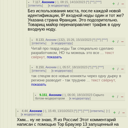
7.117
,
Аноним
(
-
), 08:15, 14/10/2023 [
^
] [
^^
] [
^^^
]
+
–
/
[
ответить
]
[
к модератору
]
Без использования моста, после каждой новой
идентификации, IP входной ноды один и тот же?
Указана страна Франция. Это подозрительно.
Товарищ майор перенаправляет трафик в одну
входную ноду.
8.133
,
Аноним
(
132
), 15:26, 15/10/2023 [
^
] [
^^
] [
^^^
]
+
–
/
[
ответить
]
[
к модератору
]
Читай про гвард-ноды Так специально сделано
разработчиком, НО ты можешь это все ...
текст
свёрнут,
показать
8.150
,
Аноним
(
-
), 05:57, 18/10/2023 [
^
] [
^^
] [
^^^
]
+
–
/
[
ответить
]
[
к модератору
]
так спецом все новые коннекты через одну дырку в
регионе разводит - так труднее ...
текст свёрнут,
показать
9.151
,
Аноним
(
-
), 06:00, 18/10/2023
Скрыто
+
–
/
ботом-модератором
[
к модератору
]
4.44
,
Аноним
(
-
), 15:49, 13/10/2023 [
^
] [
^^
] [
^^^
] [
ответить
]
[
↑
]
+
–
/
[
к модератору
]
Хмм... ну не знаю, Я из России! Этот комментарий
написан с помощью Тор Браузер 13 запущенный на