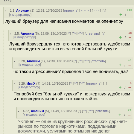
+10
1.1
,
Аноним
(
1
), 12:51, 13/10/2023 [
ответить
] [
﹢﹢﹢
] [
· · ·
]
[
↓
]
+
–
[
к модератору
]
/
лучший браузер для написания комментов на опеннет.ру
–15
2.5
,
Аноним
(
5
), 13:09, 13/10/2023 [
^
] [
^^
] [
^^^
] [
ответить
]
[
↓
]
+
–
[
к модератору
]
/
Лучший браузер для тех, кто готов жертвовать удобством
и производительностью из-за своей больной кукухи.
+4
3.28
,
Аноним
(
1
), 14:30, 13/10/2023 [
^
] [
^^
] [
^^^
] [
ответить
]
+
–
[
к модератору
]
/
чо такой агрессивный? приколов твоя не понимать, да?
–4
3.29
,
ИмяХ
(
?
), 14:31, 13/10/2023 [
^
] [
^^
] [
^^^
] [
ответить
]
[
↓
]
+
–
[
к модератору
]
/
Попробуй без "больной кукухи" и не жертвуя удобством
и производительностью на кракен зайти.
+3
4.32
,
Аноним
(
5
), 14:49, 13/10/2023 [
^
] [
^^
] [
^^^
] [
ответить
]
+
–
[
к модератору
]
/
>Kraken — один из крупнейших российских даркнет-
рынков по торговле наркотиками, поддельными
документами, услугами по отмыванию денег