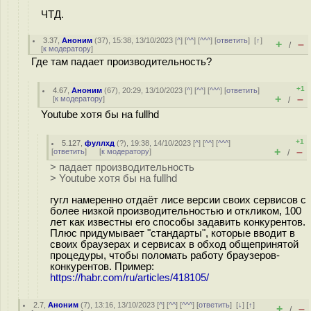
ЧТД.
3.37
,
Аноним
(
37
), 15:38, 13/10/2023 [
^
] [
^^
] [
^^^
] [
ответить
]
[
↑
]
+
–
/
[
к модератору
]
Где там падает производительность?
+1
4.67
,
Аноним
(
67
), 20:29, 13/10/2023 [
^
] [
^^
] [
^^^
] [
ответить
]
+
–
[
к модератору
]
/
Youtube хотя бы на fullhd
+1
5.127
,
фуллхд
(
?
), 19:38, 14/10/2023 [
^
] [
^^
] [
^^^
]
+
–
[
ответить
]
[
к модератору
]
/
> падает производительность
> Youtube хотя бы на fullhd
гугл намеренно отдаёт лисе версии своих сервисов с
более низкой производительностью и откликом, 100
лет как известны его способы задавить конкурентов.
Плюс придумывает "стандарты", которые вводит в
своих браузерах и сервисах в обход общепринятой
процедуры, чтобы поломать работу браузеров-
конкурентов. Пример:
https://habr.com/ru/articles/418105/
2.7
,
Аноним
(
7
), 13:16, 13/10/2023 [
^
] [
^^
] [
^^^
] [
ответить
]
[
↓
] [
↑
]
+
–
/