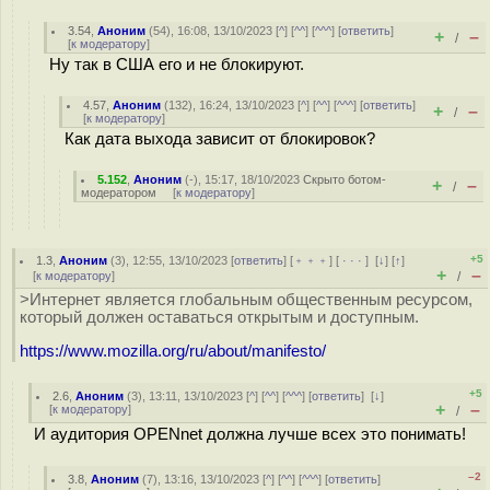
3.54
,
Аноним
(
54
), 16:08, 13/10/2023 [
^
] [
^^
] [
^^^
] [
ответить
]
+
–
/
[
к модератору
]
Ну так в США его и не блокируют.
4.57
,
Аноним
(
132
), 16:24, 13/10/2023 [
^
] [
^^
] [
^^^
] [
ответить
]
+
–
/
[
к модератору
]
Как дата выхода зависит от блокировок?
5.152
,
Аноним
(
-
), 15:17, 18/10/2023
Скрыто ботом-
+
–
/
модератором
[
к модератору
]
+5
1.3
,
Аноним
(
3
), 12:55, 13/10/2023 [
ответить
] [
﹢﹢﹢
] [
· · ·
]
[
↓
] [
↑
]
+
–
[
к модератору
]
/
>Интернет является глобальным общественным ресурсом,
который должен оставаться открытым и доступным.
https://www.mozilla.org/ru/about/manifesto/
+5
2.6
,
Аноним
(
3
), 13:11, 13/10/2023 [
^
] [
^^
] [
^^^
] [
ответить
]
[
↓
]
+
–
[
к модератору
]
/
И аудитория OPENnet должна лучше всех это понимать!
–2
3.8
,
Аноним
(
7
), 13:16, 13/10/2023 [
^
] [
^^
] [
^^^
] [
ответить
]