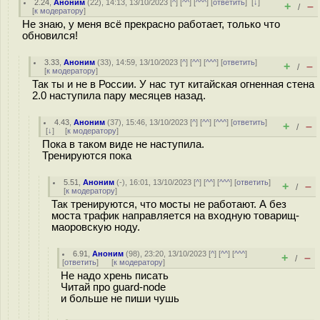
2.24
,
Аноним
(
22
), 14:13, 13/10/2023 [
^
] [
^^
] [
^^^
] [
ответить
]
[
↓
]
+
–
/
[
к модератору
]
Не знаю, у меня всё прекрасно работает, только что
обновился!
3.33
,
Аноним
(
33
), 14:59, 13/10/2023 [
^
] [
^^
] [
^^^
] [
ответить
]
+
–
/
[
к модератору
]
Так ты и не в России. У нас тут китайская огненная стена
2.0 наступила пару месяцев назад.
4.43
,
Аноним
(
37
), 15:46, 13/10/2023 [
^
] [
^^
] [
^^^
] [
ответить
]
+
–
/
[
↓
] [
к модератору
]
Пока в таком виде не наступила.
Тренируются пока
5.51
,
Аноним
(
-
), 16:01, 13/10/2023 [
^
] [
^^
] [
^^^
] [
ответить
]
+
–
/
[
к модератору
]
Так тренируются, что мосты не работают. А без
моста трафик направляется на входную товарищ-
маоровскую ноду.
6.91
,
Аноним
(
98
), 23:20, 13/10/2023 [
^
] [
^^
] [
^^^
]
+
–
/
[
ответить
]
[
к модератору
]
Не надо хрень писать
Читай про guard-node
и больше не пиши чушь