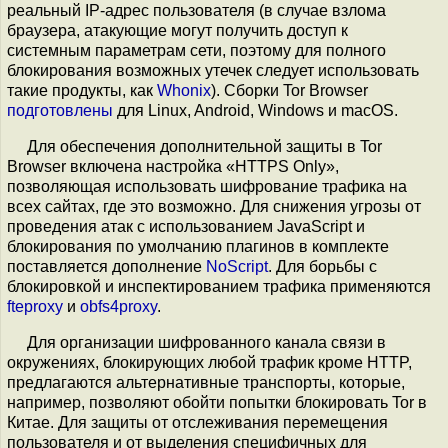
реальный IP-адрес пользователя (в случае взлома
браузера, атакующие могут получить доступ к
системным параметрам сети, поэтому для полного
блокирования возможных утечек следует использовать
такие продукты, как
Whonix
). Сборки Tor Browser
подготовлены
для Linux, Android, Windows и macOS.
Для обеспечения дополнительной защиты в Tor
Browser включена настройка «HTTPS Only»,
позволяющая использовать шифрование трафика на
всех сайтах, где это возможно. Для снижения угрозы от
проведения атак с использованием JavaScript и
блокирования по умолчанию плагинов в комплекте
поставляется дополнение
NoScript
. Для борьбы с
блокировкой и инспектированием трафика применяются
fteproxy
и
obfs4proxy
.
Для организации шифрованного канала связи в
окружениях, блокирующих любой трафик кроме HTTP,
предлагаются альтернативные транспорты, которые,
например, позволяют обойти попытки блокировать Tor в
Китае. Для защиты от отслеживания перемещения
пользователя и от выделения специфичных для