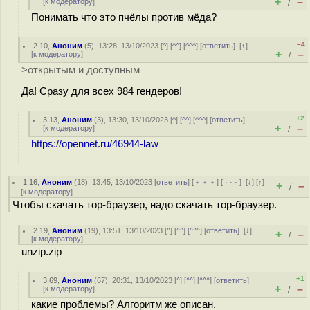
+
–
[
к модератору
]
/
Понимать что это пчёлы против мёда?
–4
2.10
,
Аноним
(
5
), 13:28, 13/10/2023 [
^
] [
^^
] [
^^^
] [
ответить
]
[
↑
]
+
–
[
к модератору
]
/
>открытым и доступным
Да! Сразу для всех 984 гендеров!
+2
3.13
,
Аноним
(
3
), 13:30, 13/10/2023 [
^
] [
^^
] [
^^^
] [
ответить
]
+
–
[
к модератору
]
/
https://opennet.ru/46944-law
1.16
,
Аноним
(
18
), 13:45, 13/10/2023 [
ответить
] [
﹢﹢﹢
] [
· · ·
]
[
↓
] [
↑
]
+
–
/
[
к модератору
]
Чтобы скачать тор-браузер, надо скачать тор-браузер.
2.19
,
Аноним
(
19
), 13:51, 13/10/2023 [
^
] [
^^
] [
^^^
] [
ответить
]
[
↓
]
+
–
/
[
к модератору
]
unzip.zip
+1
3.69
,
Аноним
(
67
), 20:31, 13/10/2023 [
^
] [
^^
] [
^^^
] [
ответить
]
+
–
[
к модератору
]
/
какие проблемы? Алгоритм же описан.