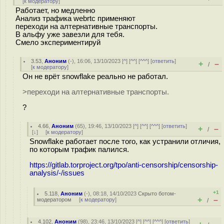
[
к модератору
]
Работает, но медленно
Анализ трафика webrtc применяют
переходи на алтернативные транспорты.
В альфу уже завезли для тебя.
Смело экспериментируй
3.53
,
Аноним
(
-
), 16:06, 13/10/2023 [
^
] [
^^
] [
^^^
] [
ответить
]
+
–
/
[
к модератору
]
Он не врёт snowflake реально не работал.
>переходи на алтернативные транспорты.
?
4.66
,
Аноним
(
65
), 19:46, 13/10/2023 [
^
] [
^^
] [
^^^
] [
ответить
]
+
–
/
[
↓
] [
к модератору
]
Snowflake работает после того, как устранили отличия,
по которым трафик палился.
https://gitlab.torproject.org/tpo/anti-censorship/censorship-
analysis/-/issues
+1
5.118
,
Аноним
(
-
), 08:18, 14/10/2023
Скрыто ботом-
+
–
модератором
[
к модератору
]
/
4.102
,
Аноним
(
98
), 23:46, 13/10/2023 [
^
] [
^^
] [
^^^
] [
ответить
]