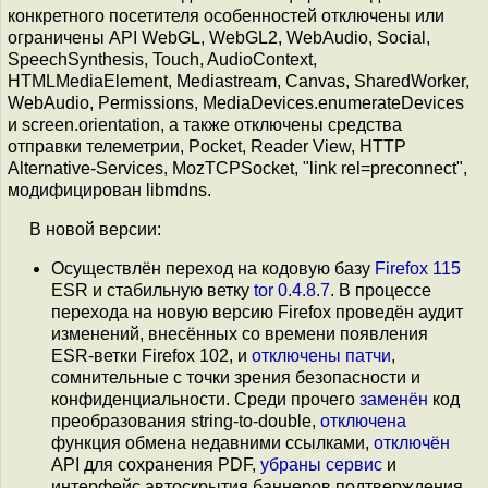
конкретного посетителя особенностей отключены или
ограничены API WebGL, WebGL2, WebAudio, Social,
SpeechSynthesis, Touch, AudioContext,
HTMLMediaElement, Mediastream, Canvas, SharedWorker,
WebAudio, Permissions, MediaDevices.enumerateDevices
и screen.orientation, а также отключены средства
отправки телеметрии, Pocket, Reader View, HTTP
Alternative-Services, MozTCPSocket, "link rel=preconnect",
модифицирован libmdns.
В новой версии:
Осуществлён переход на кодовую базу
Firefox 115
ESR и стабильную ветку
tor 0.4.8.7
. В процессе
перехода на новую версию Firefox проведён аудит
изменений, внесённых со времени появления
ESR-ветки Firefox 102, и
отключены патчи
,
сомнительные с точки зрения безопасности и
конфиденциальности. Среди прочего
заменён
код
преобразования string-to-double,
отключена
функция обмена недавними ссылками,
отключён
API для сохранения PDF,
убраны
сервис
и
интерфейс автоскрытия баннеров подтверждения