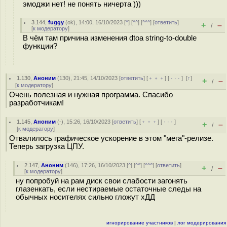
эмоджи нет! не понять ничерта )))
3.144
,
fuggy
(
ok
), 14:00, 16/10/2023 [
^
] [
^^
] [
^^^
] [
ответить
]
+
–
/
[
к модератору
]
В чём там причина изменения dtoa string-to-double
функции?
1.130
,
Аноним
(
130
), 21:45, 14/10/2023 [
ответить
] [
﹢﹢﹢
] [
· · ·
]
[
↑
]
+
–
/
[
к модератору
]
Очень полезная и нужная программа. Спасибо
разработчикам!
1.145
,
Аноним
(
-
), 15:26, 16/10/2023 [
ответить
] [
﹢﹢﹢
] [
· · ·
]
+
–
/
[
к модератору
]
Отвалилось графическое ускорение в этом "мега"-релизе.
Теперь загрузка ЦПУ.
2.147
,
Аноним
(
146
), 17:26, 16/10/2023 [
^
] [
^^
] [
^^^
] [
ответить
]
+
–
/
[
к модератору
]
ну попробуй на рам диск свои слабости загонять
глазенкать, если нестираемые остаточные следы на
обычных носителях сильно гложут хДД
игнорирование участников
|
лог модерирования