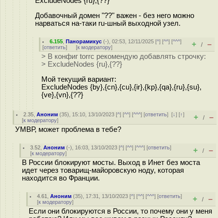
ExcludeNodes {ru},{??}
Добавочный домен "??" важен - без него можно
нарваться на-таки ru-шный выходной узел.
6.155
,
Панорамикус
(-), 02:53, 12/11/2025 [
^
] [
^^
] [
^^^
]
+
–
/
[
ответить
]
[
к модератору
]
> В конфиг torrc рекомендую добавлять строчку:
> ExcludeNodes {ru},{??}
Мой текущий вариант:
ExcludeNodes {by},{cn},{cu},{ir},{kp},{qa},{ru},{su},
{ve},{vn},{??}
2.35
,
Аноним
(
35
), 15:10, 13/10/2023 [
^
] [
^^
] [
^^^
] [
ответить
]
[
↓
] [
↑
]
+
–
/
[
к модератору
]
УМВР, может проблема в тебе?
3.52
,
Аноним
(
-
), 16:03, 13/10/2023 [
^
] [
^^
] [
^^^
] [
ответить
]
+
–
/
[
к модератору
]
В России блокируют мосты. Выход в Инет без моста
идет через товарищ-майоровскую ноду, которая
находится во Франции.
4.61
,
Аноним
(
35
), 17:31, 13/10/2023 [
^
] [
^^
] [
^^^
] [
ответить
]
+
–
/
[
к модератору
]
Если они блокируются в России, то почему они у меня