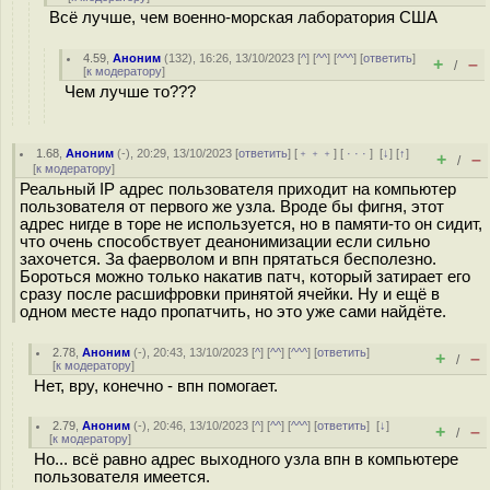
Всё лучше, чем военно-морская лаборатория США
4.59
,
Аноним
(
132
), 16:26, 13/10/2023 [
^
] [
^^
] [
^^^
] [
ответить
]
+
–
/
[
к модератору
]
Чем лучше то???
1.68
,
Аноним
(
-
), 20:29, 13/10/2023 [
ответить
] [
﹢﹢﹢
] [
· · ·
]
[
↓
] [
↑
]
+
–
/
[
к модератору
]
Реальный IP адрес пользователя приходит на компьютер
пользователя от первого же узла. Вроде бы фигня, этот
адрес нигде в торе не используется, но в памяти-то он сидит,
что очень способствует деанонимизации если сильно
захочется. За фаерволом и впн прятаться бесполезно.
Бороться можно только накатив патч, который затирает его
сразу после расшифровки принятой ячейки. Ну и ещё в
одном месте надо пропатчить, но это уже сами найдёте.
2.78
,
Аноним
(
-
), 20:43, 13/10/2023 [
^
] [
^^
] [
^^^
] [
ответить
]
+
–
/
[
к модератору
]
Нет, вру, конечно - впн помогает.
2.79
,
Аноним
(
-
), 20:46, 13/10/2023 [
^
] [
^^
] [
^^^
] [
ответить
]
[
↓
]
+
–
/
[
к модератору
]
Но... всё равно адрес выходного узла впн в компьютере
пользователя имеется.