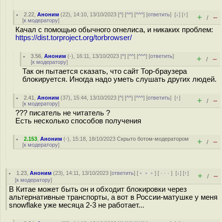
2.22
,
Аноним
(
22
), 14:10, 13/10/2023 [
^
] [
^^
] [
^^^
] [
ответить
]
[
↓
] [
↑
]
+
–
/
[
к модератору
]
Качал с помощью обычного огнелиса, и никаких проблем:
https://dist.torproject.org/torbrowser/
3.56
,
Аноним
(
-
), 16:11, 13/10/2023 [
^
] [
^^
] [
^^^
] [
ответить
]
+
–
/
[
к модератору
]
Так он пытается сказать, что сайт Тор-браузера
блокируется. Иногда надо уметь слушать других людей.
2.41
,
Аноним
(
37
), 15:44, 13/10/2023 [
^
] [
^^
] [
^^^
] [
ответить
]
[
↑
]
+
–
/
[
к модератору
]
??? писатель не читатель ?
Есть несколько способов получения
2.153
,
Аноним
(
-
), 15:18, 18/10/2023
Скрыто ботом-модератором
+
–
/
[
к модератору
]
1.23
,
Аноним
(
23
), 14:11, 13/10/2023 [
ответить
] [
﹢﹢﹢
] [
· · ·
]
[
↓
] [
↑
]
+
–
/
[
к модератору
]
В Китае может быть он и обходит блокировки через
альтернативные транспорты, а вот в России-матушке у меня
snowflake уже месяца 2-3 не работает...