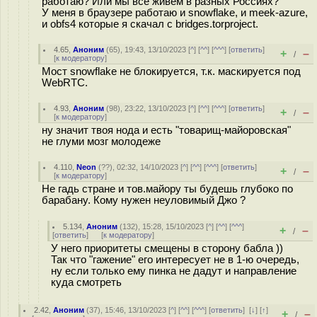
работаю? Или мы все живем в разных Россиях?
У меня в браузере работаю и snowflake, и meek-azure,
и obfs4 которые я скачал с bridges.torproject.
4.65
,
Аноним
(
65
), 19:43, 13/10/2023 [
^
] [
^^
] [
^^^
] [
ответить
]
+
–
/
[
к модератору
]
Мост snowflake не блокируется, т.к. маскируется под
WebRTC.
4.93
,
Аноним
(
98
), 23:22, 13/10/2023 [
^
] [
^^
] [
^^^
] [
ответить
]
+
–
/
[
к модератору
]
ну значит твоя нода и есть "товарищ-майоровская"
не глуми мозг молодеже
4.110
,
Neon
(
??
), 02:32, 14/10/2023 [
^
] [
^^
] [
^^^
] [
ответить
]
+
–
/
[
к модератору
]
Не гадь стране и тов.майору ты будешь глубоко по
барабану. Кому нужен неуловимый Джо ?
5.134
,
Аноним
(
132
), 15:28, 15/10/2023 [
^
] [
^^
] [
^^^
]
+
–
/
[
ответить
]
[
к модератору
]
У него приоритеты смещены в сторону бабла ))
Так что "гажение" его интересует не в 1-ю очередь,
ну если только ему пинка не дадут и направление
куда смотреть
2.42
,
Аноним
(
37
), 15:46, 13/10/2023 [
^
] [
^^
] [
^^^
] [
ответить
]
[
↓
] [
↑
]
+
–
/