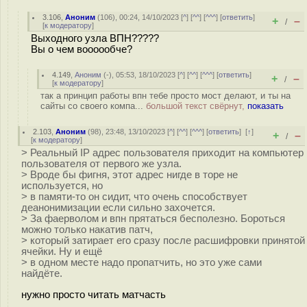
3.106
,
Аноним
(
106
), 00:24, 14/10/2023 [
^
] [
^^
] [
^^^
] [
ответить
]
+
–
/
[
к модератору
]
Выходного узла ВПН?????
Вы о чем воооообче?
4.149
,
Аноним
(
-
), 05:53, 18/10/2023 [
^
] [
^^
] [
^^^
] [
ответить
]
+
–
/
[
к модератору
]
так а принцип работы впн тебе просто мост делают, и ты на
сайты со своего компа...
большой текст свёрнут,
показать
2.103
,
Аноним
(
98
), 23:48, 13/10/2023 [
^
] [
^^
] [
^^^
] [
ответить
]
[
↑
]
+
–
/
[
к модератору
]
> Реальный IP адрес пользователя приходит на компьютер
пользователя от первого же узла.
> Вроде бы фигня, этот адрес нигде в торе не
используется, но
> в памяти-то он сидит, что очень способствует
деанонимизации если сильно захочется.
> За фаерволом и впн прятаться бесполезно. Бороться
можно только накатив патч,
> который затирает его сразу после расшифровки принятой
ячейки. Ну и ещё
> в одном месте надо пропатчить, но это уже сами
найдёте.
нужно просто читать матчасть