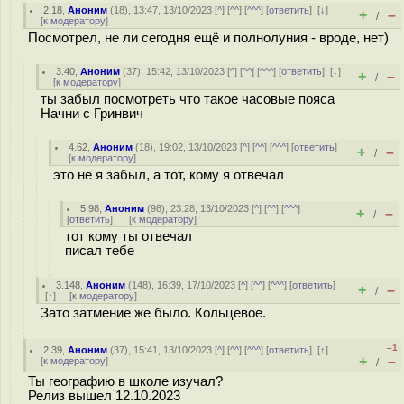
2.18
,
Аноним
(
18
), 13:47, 13/10/2023 [
^
] [
^^
] [
^^^
] [
ответить
]
[
↓
]
+
–
/
[
к модератору
]
Посмотрел, не ли сегодня ещё и полнолуния - вроде, нет)
3.40
,
Аноним
(
37
), 15:42, 13/10/2023 [
^
] [
^^
] [
^^^
] [
ответить
]
[
↓
]
+
–
/
[
к модератору
]
ты забыл посмотреть что такое часовые пояса
Начни с Гринвич
4.62
,
Аноним
(
18
), 19:02, 13/10/2023 [
^
] [
^^
] [
^^^
] [
ответить
]
+
–
/
[
к модератору
]
это не я забыл, а тот, кому я отвечал
5.98
,
Аноним
(
98
), 23:28, 13/10/2023 [
^
] [
^^
] [
^^^
]
+
–
/
[
ответить
]
[
к модератору
]
тот кому ты отвечал
писал тебе
3.148
,
Аноним
(
148
), 16:39, 17/10/2023 [
^
] [
^^
] [
^^^
] [
ответить
]
+
–
/
[
↑
] [
к модератору
]
Зато затмение же было. Кольцевое.
–1
2.39
,
Аноним
(
37
), 15:41, 13/10/2023 [
^
] [
^^
] [
^^^
] [
ответить
]
[
↑
]
+
–
[
к модератору
]
/
Ты географию в школе изучал?
Релиз вышел 12.10.2023