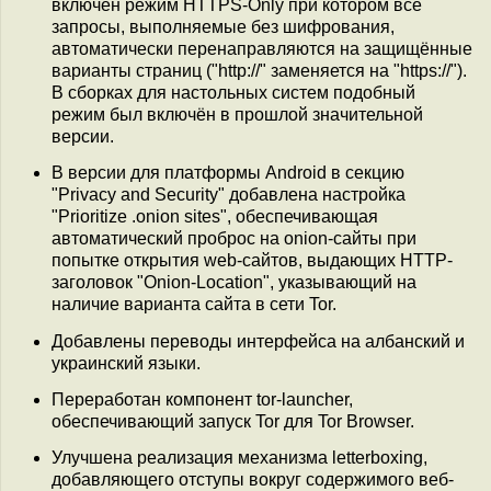
включён режим HTTPS-Only при котором все
запросы, выполняемые без шифрования,
автоматически перенаправляются на защищённые
варианты страниц ("http://" заменяется на "https://").
В сборках для настольных систем подобный
режим был включён в прошлой значительной
версии.
В версии для платформы Android в секцию
"Privacy and Security" добавлена настройка
"Prioritize .onion sites", обеспечивающая
автоматический проброс на onion-сайты при
попытке открытия web-сайтов, выдающих HTTP-
заголовок "Onion-Location", указывающий на
наличие варианта сайта в сети Tor.
Добавлены переводы интерфейса на албанский и
украинский языки.
Переработан компонент tor-launcher,
обеспечивающий запуск Tor для Tor Browser.
Улучшена реализация механизма letterboxing,
добавляющего отступы вокруг содержимого веб-