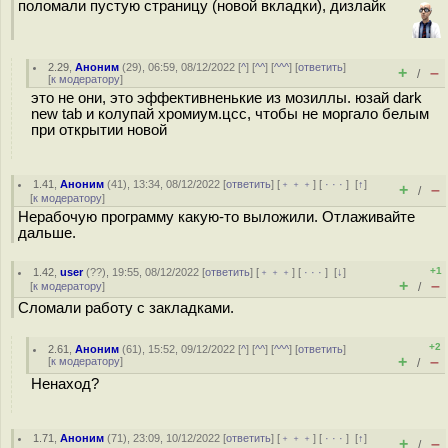
поломали пустую страницу (новой вкладки), дизлайк
2.29
,
Аноним
(
29
), 06:59, 08/12/2022 [
^
] [
^^
] [
^^^
] [
ответить
]
+
–
/
[
к модератору
]
это не они, это эффективненькие из мозиллы. юзай dark
new tab и колупай хромиум.цсс, чтобы не моргало белым
при открытии новой
1.41
,
Аноним
(
41
), 13:34, 08/12/2022 [
ответить
] [
﹢﹢﹢
] [
· · ·
]
[
↑
]
+
–
/
[
к модератору
]
Нерабочую программу какую-то выложили. Отлаживайте
дальше.
+1
1.42
,
user
(
??
), 19:55, 08/12/2022 [
ответить
] [
﹢﹢﹢
] [
· · ·
]
[
↓
]
+
–
[
к модератору
]
/
Сломали работу с закладками.
+2
2.61
,
Аноним
(
61
), 15:52, 09/12/2022 [
^
] [
^^
] [
^^^
] [
ответить
]
+
–
[
к модератору
]
/
Ненаход?
1.71
,
Аноним
(
71
), 23:09, 10/12/2022 [
ответить
] [
﹢﹢﹢
] [
· · ·
]
[
↑
]
+
–
/