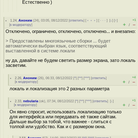
Естественно )
+1
1.24
,
Аноним
(
24
), 03:05, 08/12/2022 [
ответить
] [
﹢﹢﹢
] [
· · ·
]
[
↓
] [
↑
]
+
–
[
к модератору
]
/
Отключено, ограничено, отключено, отключено... и внезапно:
> Предоставлены многоязычные сборки ... будет
автоматически выбран язык, соответствующий
выставленной в системе локали
ну да, давайте не будем светить размер экрана, зато локаль
засветим.
+4
2.26
,
Аноним
(
26
), 06:33, 08/12/2022 [
^
] [
^^
] [
^^^
] [
ответить
]
+
–
[
к модератору
]
/
локаль и локализация это 2 разных параметра
+1
2.33
,
nebularia
(
ok
), 07:34, 08/12/2022 [
^
] [
^^
] [
^^^
] [
ответить
]
[
↓
]
+
–
[
к модератору
]
/
Он явно спросит, использовать локализацию только
для интерфейса или передавать её также сайтам.
Дальше выбор за тобой, что важнее - слиться с
толпой или удобство. Как и с размером окна.