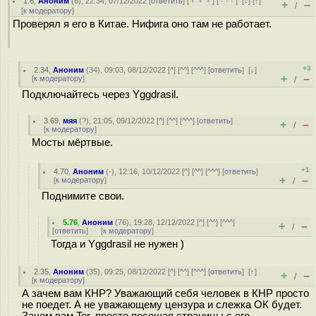
1.6
,
Аноним
(
6
), 22:34, 07/12/2022 [
ответить
] [
﹢﹢﹢
] [
· · ·
]
[
↓
] [
↑
]
+
–
/
[
к модератору
]
Проверял я его в Китае. Нифига оно там не работает.
+3
2.34
,
Аноним
(
34
), 09:03, 08/12/2022 [
^
] [
^^
] [
^^^
] [
ответить
]
[
↓
]
+
–
[
к модератору
]
/
Подключайтесь через Yggdrasil.
3.69
,
мяя
(
?
), 21:05, 09/12/2022 [
^
] [
^^
] [
^^^
] [
ответить
]
+
–
/
[
к модератору
]
Мосты мёртвые.
+1
4.70
,
Аноним
(
-
), 12:16, 10/12/2022 [
^
] [
^^
] [
^^^
] [
ответить
]
+
–
[
к модератору
]
/
Поднимите свои.
5.76
,
Аноним
(
76
), 19:28, 12/12/2022 [
^
] [
^^
] [
^^^
]
+
–
/
[
ответить
]
[
к модератору
]
Тогда и Yggdrasil не нужен )
2.35
,
Аноним
(
35
), 09:25, 08/12/2022 [
^
] [
^^
] [
^^^
] [
ответить
]
[
↑
]
+
–
/
[
к модератору
]
А зачем вам КНР? Уважающий себя человек в КНР просто
не поедет. А не уважающему цензура и слежка ОК будет.