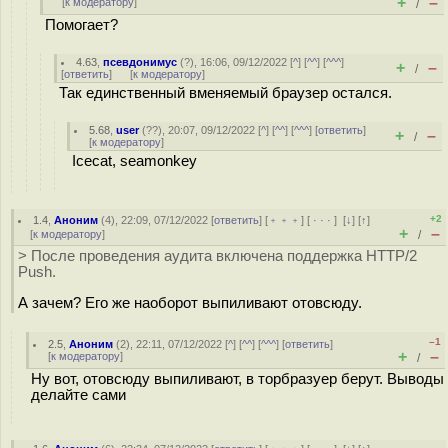
+
–
[
к модератору
]
/
Помогает?
4.63
,
псевдонимус
(
?
), 16:06, 09/12/2022 [
^
] [
^^
] [
^^^
]
+
–
/
[
ответить
]
[
к модератору
]
Так единственный вменяемый браузер остался.
5.68
,
user
(
??
), 20:07, 09/12/2022 [
^
] [
^^
] [
^^^
] [
ответить
]
+
–
/
[
к модератору
]
Icecat, seamonkey
+2
1.4
,
Аноним
(
4
), 22:09, 07/12/2022 [
ответить
] [
﹢﹢﹢
] [
· · ·
]
[
↓
] [
↑
]
+
–
[
к модератору
]
/
> После проведения аудита включена поддержка HTTP/2
Push.
А зачем? Его же наоборот выпиливают отовсюду.
–1
2.5
,
Аноним
(
2
), 22:11, 07/12/2022 [
^
] [
^^
] [
^^^
] [
ответить
]
+
–
[
к модератору
]
/
Ну вот, отовсюду выпиливают, в торбразуер берут. Выводы
делайте сами