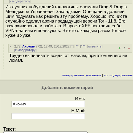
[
к модератору
]
Из лучших побуждений головотяпы сломали Drag & Drop в
Менеджере Управления Закладками. Обещали в дальней
шим подумать как решить эту проблему. Хорошо что чиста
случайно сделал архив предыдущей версии Tor - 11.8. Его
разархивировал и работаю. В простой FF поставил себе
VPN-плагины и пользуюсь. Что-то с каждым разом Tor все
хуже и хуже.
2.72
,
Аноним
(
72
), 12:49, 11/12/2022 [
^
] [
^^
] [
^^^
] [
ответить
]
+
–
/
[
к модератору
]
Трудно выпиливать зонды от мазилы, при этом ничего не
ломая.
игнорирование участников
|
лог модерирования
Добавить комментарий
Имя:
E-Mail:
Текст: