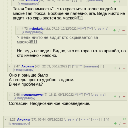
3.58
,
Аноним
(
57
), 14:00, 09/12/2022 [
^
] [
^^
] [
^^^
] [
ответить
]
+
–
/
[
к модератору
]
Такая "анонимность" - это красться в толпе людей в
маске Гая Фокса. Вообще не палевно, ага. Ведь никто не
видит кто скрывается за маской!!11
4.73
,
nebularia
(
ok
), 07:19, 12/12/2022 [
^
] [
^^
] [
^^^
] [
ответить
]
+
–
/
[
к модератору
]
> Ведь никто не видит кто скрывается за
маской!!11
Но ведь не видит. Видно, что из тора кто-то пришёл, но
кто именно - неясно.
2.47
,
Аноним
(
46
), 22:53, 08/12/2022 [
^
] [
^^
] [
^^^
] [
ответить
]
[
↑
]
+
–
/
[
к модератору
]
Оно и раньше было
А теперь просто удобно в одном.
В чем проблема?
2.66
,
псевдонимус
(
?
), 16:11, 09/12/2022 [
^
] [
^^
] [
^^^
] [
ответить
]
+
–
/
[
к модератору
]
Согласен. Неоднозначное нововведение.
+2
1.27
,
Аноним
(
27
), 06:44, 08/12/2022 [
ответить
] [
﹢﹢﹢
] [
· · ·
]
[
↓
] [
↑
]
+
–
[
к модератору
]
/