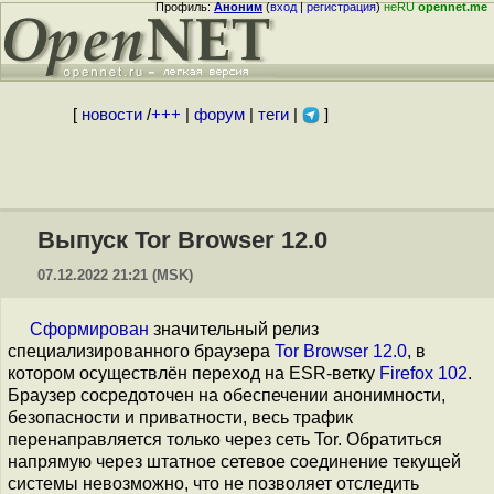
Профиль:
Аноним
(
вход
|
регистрация
)
неRU
opennet.me
[
новости
/
+++
|
форум
|
теги
|
]
Выпуск Tor Browser 12.0
07.12.2022 21:21 (MSK)
Сформирован
значительный релиз
специализированного браузера
Tor Browser 12.0
, в
котором осуществлён переход на ESR-ветку
Firefox 102
.
Браузер сосредоточен на обеспечении анонимности,
безопасности и приватности, весь трафик
перенаправляется только через сеть Tor. Обратиться
напрямую через штатное сетевое соединение текущей
системы невозможно, что не позволяет отследить