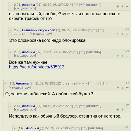
2.21
,
Аноним
(
21
), 02:12, 08/12/2022 [
^
] [
^^
] [
^^^
] [
ответить
]
+
–
/
[
к модератору
]
вы нормальный, вообще? может ли впн от касперского
скрыть трафик от гб?
+3
2.25
,
Бывалый смузихлёб
(
?
), 04:35, 08/12/2022 [
^
] [
^^
] [
^^^
]
+
–
[
ответить
]
[
к модератору
]
/
Это блокировка кого надо блокировка
+3
2.37
,
Аноним
(
37
), 11:02, 08/12/2022 [
^
] [
^^
] [
^^^
] [
ответить
]
+
–
[
к модератору
]
/
Всё же там нужнее:
https://vc.ru/services/535913
+7
1.2
,
Аноним
(
2
), 21:59, 07/12/2022 [
ответить
] [
﹢﹢﹢
] [
· · ·
]
[
↓
] [
↑
]
+
–
[
к модератору
]
/
О, завезли албанский. А олбанский будет?
+2
2.14
,
Аноним
(
14
), 00:16, 08/12/2022 [
^
] [
^^
] [
^^^
] [
ответить
]
+
–
[
к модератору
]
/
Использую как обычный браузер, отвинтив от него тор.
+1
3.48
,
Аноним
(
-
), 22:59, 08/12/2022 [
^
] [
^^
] [
^^^
] [
ответить
]