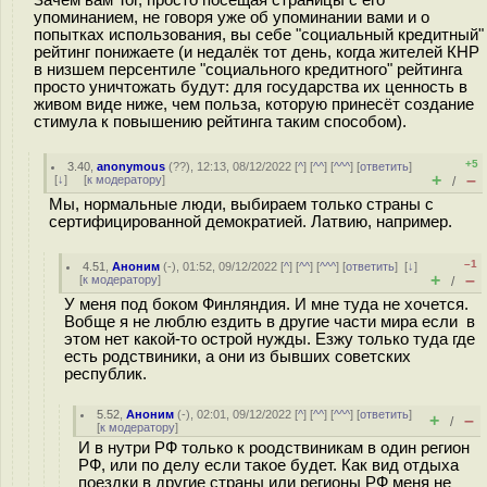
Зачем вам Tor, просто посещая страницы с его
упоминанием, не говоря уже об упоминании вами и о
попытках использования, вы себе "социальный кредитный"
рейтинг понижаете (и недалёк тот день, когда жителей КНР
в низшем персентиле "социального кредитного" рейтинга
просто уничтожать будут: для государства их ценность в
живом виде ниже, чем польза, которую принесёт создание
стимула к повышению рейтинга таким способом).
+5
3.40
,
anonymous
(
??
), 12:13, 08/12/2022 [
^
] [
^^
] [
^^^
] [
ответить
]
+
–
[
↓
] [
к модератору
]
/
Мы, нормальные люди, выбираем только страны с
сертифицированной демократией. Латвию, например.
–1
4.51
,
Аноним
(
-
), 01:52, 09/12/2022 [
^
] [
^^
] [
^^^
] [
ответить
]
[
↓
]
+
–
[
к модератору
]
/
У меня под боком Финляндия. И мне туда не хочется.
Вобще я не люблю ездить в другие части мира если в
этом нет какой-то острой нужды. Езжу только туда где
есть родствиники, а они из бывших советских
республик.
5.52
,
Аноним
(
-
), 02:01, 09/12/2022 [
^
] [
^^
] [
^^^
] [
ответить
]
+
–
/
[
к модератору
]
И в нутри РФ только к роодствиникам в один регион
РФ, или по делу если такое будет. Как вид отдыха
поездки в другие страны или регионы РФ меня не