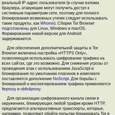
реальный IP-адрес пользователя (в случае взлома
браузера, атакующие могут получить доступ к
системным параметрам сети, поэтому для полного
блокирования возможных утечек следует использовать
такие продукты, как
Whonix
). Сборки Tor Browser
подготовлены
для Linux, Windows и macOS.
Формирование новой версии для Android
задерживается.
Для обеспечения дополнительной защиты в Tor
Browser включена настройка «HTTPS Only»,
позволяющая использовать шифрование трафика на
всех сайтах, где это возможно. Для снижения угрозы от
проведения атак с использованием JavaScript и
блокирования по умолчанию плагинов в комплекте
поставляется дополнение
NoScript
. Для борьбы с
блокировкой и инспектированием трафика применяются
fteproxy
и
obfs4proxy
.
Для организации шифрованного канала связи в
окружениях, блокирующих любой трафик кроме HTTP,
предлагаются альтернативные транспорты, которые,
например, позволяют обойти попытки блокировать Tor в