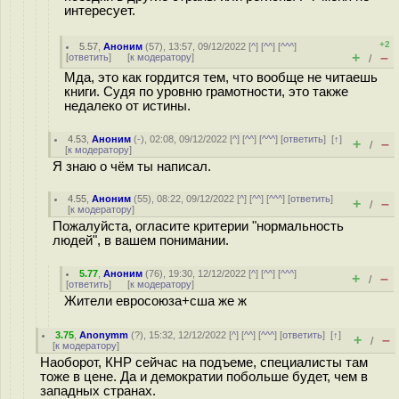
интересует.
+2
5.57
,
Аноним
(
57
), 13:57, 09/12/2022 [
^
] [
^^
] [
^^^
]
+
–
[
ответить
]
[
к модератору
]
/
Мда, это как гордится тем, что вообще не читаешь
книги. Судя по уровню грамотности, это также
недалеко от истины.
4.53
,
Аноним
(
-
), 02:08, 09/12/2022 [
^
] [
^^
] [
^^^
] [
ответить
]
[
↑
]
+
–
/
[
к модератору
]
Я знаю о чём ты написал.
4.55
,
Аноним
(
55
), 08:22, 09/12/2022 [
^
] [
^^
] [
^^^
] [
ответить
]
+
–
/
[
к модератору
]
Пожалуйста, огласите критерии "нормальность
людей", в вашем понимании.
5.77
,
Аноним
(
76
), 19:30, 12/12/2022 [
^
] [
^^
] [
^^^
]
+
–
/
[
ответить
]
[
к модератору
]
Жители евросоюза+сша же ж
3.75
,
Anonymm
(
?
), 15:32, 12/12/2022 [
^
] [
^^
] [
^^^
] [
ответить
]
[
↑
]
+
–
/
[
к модератору
]
Наоборот, КНР сейчас на подъеме, специалисты там
тоже в цене. Да и демократии побольше будет, чем в
западных странах.