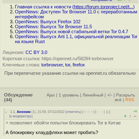
Главная ссылка к новости (
https://forum.torproject.net/t...
)
OpenNews: Доступен Tor Browser 11.0 с переработанным
интерфейсом
OpenNews: Выпуск Firefox 102
OpenNews: Выпуск Tor Browser 11.5
OpenNews: Выпуск новой стабильной ветки Tor 0.4.7
OpenNews: Выпуск Arti 1.1, официальной реализации Tor
на языке Rust
Лицензия:
CC BY 3.0
Короткая ссылка: https://opennet.ru/58284-torbrowser
Ключевые слова:
torbrowser
,
tor
,
firefox
При перепечатке указание ссылки на opennet.ru обязательно
Обсуждение
Ajax
|
1 уровень
|
Линейный
|
+/-
|
Раскрыть
(44)
всё
|
RSS
+6
1.1
,
Аноним
(
1
), 21:59, 07/12/2022 [
ответить
] [
﹢﹢﹢
] [
· · ·
]
[
↓
]
+
–
[
к модератору
]
/
> позволяют обойти попытки блокировать Tor в Китае
А блокировку клаудфляхи может пробить?