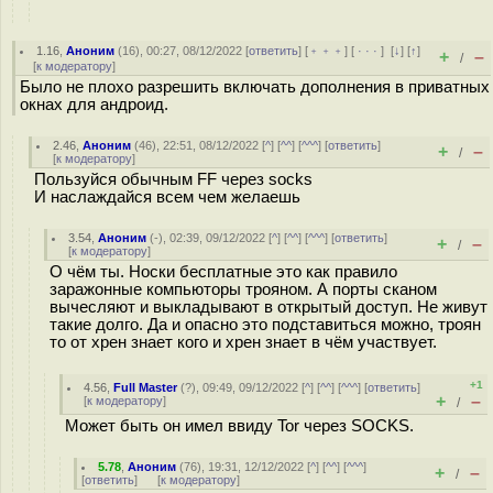
1.16
,
Аноним
(
16
), 00:27, 08/12/2022 [
ответить
] [
﹢﹢﹢
] [
· · ·
]
[
↓
] [
↑
]
+
–
/
[
к модератору
]
Было не плохо разрешить включать дополнения в приватных
окнах для андроид.
2.46
,
Аноним
(
46
), 22:51, 08/12/2022 [
^
] [
^^
] [
^^^
] [
ответить
]
+
–
/
[
к модератору
]
Пользуйся обычным FF через socks
И наслаждайся всем чем желаешь
3.54
,
Аноним
(
-
), 02:39, 09/12/2022 [
^
] [
^^
] [
^^^
] [
ответить
]
+
–
/
[
к модератору
]
О чём ты. Носки бесплатные это как правило
заражонные компьюторы трояном. А порты сканом
вычесляют и выкладывают в открытый доступ. Не живут
такие долго. Да и опасно это подставиться можно, троян
то от хрен знает кого и хрен знает в чём участвует.
+1
4.56
,
Full Master
(
?
), 09:49, 09/12/2022 [
^
] [
^^
] [
^^^
] [
ответить
]
+
–
[
к модератору
]
/
Может быть он имел ввиду Tor через SOCKS.
5.78
,
Аноним
(
76
), 19:31, 12/12/2022 [
^
] [
^^
] [
^^^
]
+
–
/
[
ответить
]
[
к модератору
]