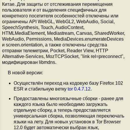
Китае. Для защиты от отслеживания перемещения
пользователя и от выделения специфичных для
конкретного посетителя особенностей отключены или
ограничены API WebGL, WebGL2, WebAudio, Social,
SpeechSynthesis, Touch, AudioContext,
HTMLMediaElement, Mediastream, Canvas, SharedWorker,
WebAudio, Permissions, MediaDevices.enumerateDevices
и screen.orientation, а также отключены средства
отправки телеметрии, Pocket, Reader View, HTTP
Alternative-Services, MozTCPSocket, "link rel=preconnect",
модифицирован libmdns.
В новой версии:
Осуществлён переход на кодовую базу Firefox 102
ESR и стабильную ветку
tor 0.4.7.12
.
Предоставлены многоязычные сборки - ранее для
каждого языка было необходимо загружать
отдельную сборку, а теперь предоставляется
универсальная сборка, позволяющая переключать
языки на лету. Для новых установок в Tor Browser
12.0 будет автоматически выбран язык,