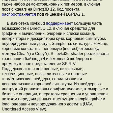
также набор демонстрационных примеров, включая
порт glxgears на Direct3D 12. Код проекта
распространяется
под лицензией LGPLv2.1.
Библиотека libvkd3d
поддерживает
большую часть
возможностей Direct3D 12, включая средства для
графики и вычислений, очереди и списки команд,
дескрипторы и дескрипторы кучи, корневые сигнатуры,
неупорядоченный доступ, Sampler-ы, сигнатуры команд,
корневые константы, непрямую (indirect) отрисовку,
методы Clear*() и Copy*(). В libvkd3d-shader реализована
трансляция байткода 4 и 5 моделей шейдеров в
промежуточное представление SPIR-V.
Поддерживаются вершинные, пиксельные,
тесселяционные, вычислительные и простые
геометрические шейдеры, сериализация и
десериализация корневой сигнатуры. Из шейдерных
инструкций реализованы арифметические, атомарные и
битовые операции, операторы сравнения и управления
потоком передачи данных, инструкции sample, gather и
load, операции неупорядоченного доступа (UAV,
Unordered Access View).