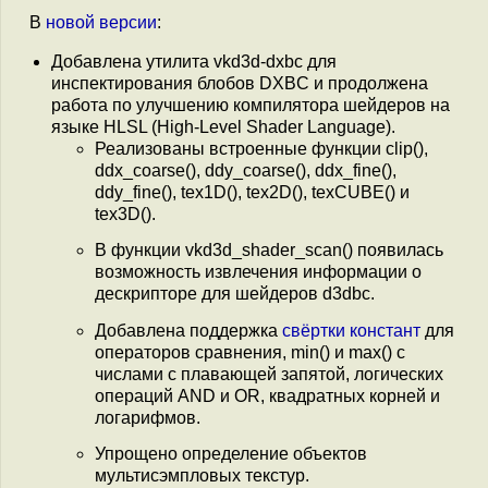
В
новой версии
:
Добавлена утилита vkd3d-dxbc для
инспектирования блобов DXBC и продолжена
работа по улучшению компилятора шейдеров на
языке HLSL (High-Level Shader Language).
Реализованы встроенные функции clip(),
ddx_coarse(), ddy_coarse(), ddx_fine(),
ddy_fine(), tex1D(), tex2D(), texCUBE() и
tex3D().
В функции vkd3d_shader_scan() появилась
возможность извлечения информации о
дескрипторе для шейдеров d3dbc.
Добавлена поддержка
свёртки констант
для
операторов сравнения, min() и max() с
числами с плавающей запятой, логических
операций AND и OR, квадратных корней и
логарифмов.
Упрощено определение объектов
мультисэмпловых текстур.