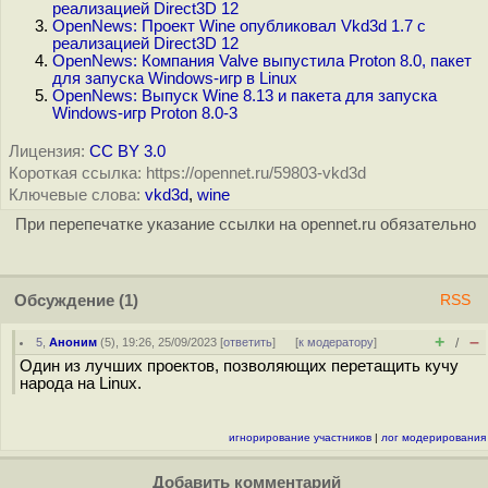
реализацией Direct3D 12
OpenNews: Проект Wine опубликовал Vkd3d 1.7 с
реализацией Direct3D 12
OpenNews: Компания Valve выпустила Proton 8.0, пакет
для запуска Windows-игр в Linux
OpenNews: Выпуск Wine 8.13 и пакета для запуска
Windows-игр Proton 8.0-3
Лицензия:
CC BY 3.0
Короткая ссылка: https://opennet.ru/59803-vkd3d
Ключевые слова:
vkd3d
,
wine
При перепечатке указание ссылки на opennet.ru обязательно
Обсуждение
(1)
RSS
+
–
5
,
Аноним
(
5
), 19:26, 25/09/2023 [
ответить
]
[
к модератору
]
/
Один из лучших проектов, позволяющих перетащить кучу
народа на Linux.
игнорирование участников
|
лог модерирования
Добавить комментарий