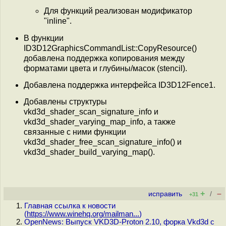
Для функций реализован модификатор
"inline".
В функции
ID3D12GraphicsCommandList::CopyResource()
добавлена поддержка копирования между
форматами цвета и глубины/масок (stencil).
Добавлена поддержка интерфейса ID3D12Fence1.
Добавлены структуры
vkd3d_shader_scan_signature_info и
vkd3d_shader_varying_map_info, а также
связанные с ними функции
vkd3d_shader_free_scan_signature_info() и
vkd3d_shader_build_varying_map().
+
–
исправить
/
+31
Главная ссылка к новости
(
https://www.winehq.org/mailman...
)
OpenNews: Выпуск VKD3D-Proton 2.10, форка Vkd3d с