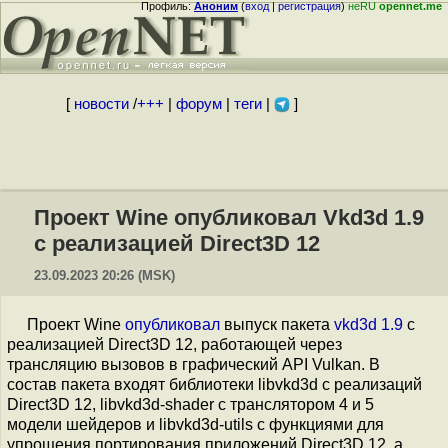
Профиль:
Аноним
(
вход
|
регистрация
)
неRU
opennet.me
[
новости
/
+++
|
форум
|
теги
|
]
Проект Wine опубликовал Vkd3d 1.9
с реализацией Direct3D 12
23.09.2023 20:26 (MSK)
Проект Wine
опубликовал
выпуск пакета
vkd3d 1.9
с
реализацией Direct3D 12, работающей через
трансляцию вызовов в графический API Vulkan. В
состав пакета входят библиотеки libvkd3d с реализаций
Direct3D 12, libvkd3d-shader c транслятором 4 и 5
модели шейдеров и libvkd3d-utils с функциями для
упрощения портирования приложений Direct3D 12, а