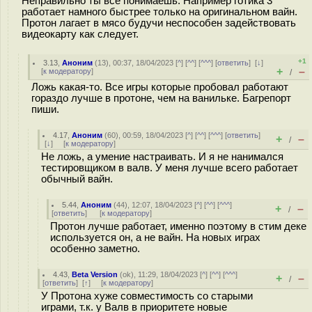
Неправильно ты все понимаешь. Например готика 3
работает намного быстрее только на оригинальном вайн.
Протон лагает в мясо будучи неспособен задействовать
видеокарту как следует.
+1
3.13
,
Аноним
(
13
), 00:37, 18/04/2023 [
^
] [
^^
] [
^^^
] [
ответить
]
[
↓
]
+
–
[
к модератору
]
/
Ложь какая-то. Все игры которые пробовал работают
гораздо лучше в протоне, чем на ванильке. Багрепорт
пиши.
4.17
,
Аноним
(
60
), 00:59, 18/04/2023 [
^
] [
^^
] [
^^^
] [
ответить
]
+
–
/
[
↓
] [
к модератору
]
Не ложь, а умение настраивать. И я не нанимался
тестировщиком в валв. У меня лучше всего работает
обычный вайн.
5.44
,
Аноним
(
44
), 12:07, 18/04/2023 [
^
] [
^^
] [
^^^
]
+
–
/
[
ответить
]
[
к модератору
]
Протон лучше работает, именно поэтому в стим деке
используется он, а не вайн. На новых играх
особенно заметно.
4.43
,
Beta Version
(
ok
), 11:29, 18/04/2023 [
^
] [
^^
] [
^^^
]
+
–
/
[
ответить
]
[
↑
] [
к модератору
]
У Протона хуже совместимость со старыми
играми, т.к. у Валв в приоритете новые