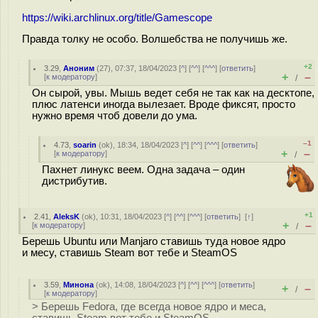
https://wiki.archlinux.org/title/Gamescope
Правда толку не особо. Волшебства не получишь же.
+2
3.29
,
Аноним
(
27
), 07:37, 18/04/2023 [
^
] [
^^
] [
^^^
] [
ответить
]
+
–
[
к модератору
]
/
Он сырой, увы. Мышь ведет себя не так как на десктопе,
плюс латенси иногда вылезает. Вроде фиксят, просто
нужно время чтоб довели до ума.
–1
4.73
,
soarin
(
ok
), 18:34, 18/04/2023 [
^
] [
^^
] [
^^^
] [
ответить
]
+
–
[
к модератору
]
/
Пахнет линукс веем. Одна задача – один
дистрибутив.
+1
2.41
,
AleksK
(
ok
), 10:31, 18/04/2023 [
^
] [
^^
] [
^^^
] [
ответить
]
[
↑
]
+
–
[
к модератору
]
/
Берешь Ubuntu или Manjaro ставишь туда новое ядро
и месу, ставишь Steam вот тебе и SteamOS
3.59
,
Минона
(
ok
), 14:08, 18/04/2023 [
^
] [
^^
] [
^^^
] [
ответить
]
+
–
/
[
к модератору
]
> Берешь Fedora, где всегда новое ядро и меса,