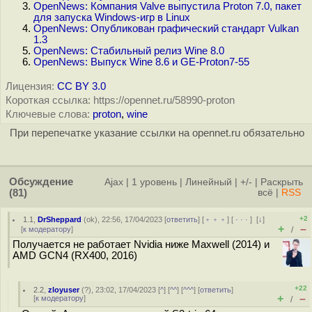
OpenNews: Компания Valve выпустила Proton 7.0, пакет
для запуска Windows-игр в Linux
OpenNews: Опубликован графический стандарт Vulkan
1.3
OpenNews: Стабильный релиз Wine 8.0
OpenNews: Выпуск Wine 8.6 и GE-Proton7-55
Лицензия:
CC BY 3.0
Короткая ссылка: https://opennet.ru/58990-proton
Ключевые слова:
proton
,
wine
При перепечатке указание ссылки на opennet.ru обязательно
Обсуждение
Ajax
|
1 уровень
|
Линейный
|
+/-
|
Раскрыть
(81)
всё
|
RSS
+2
1.1
,
DrSheppard
(
ok
), 22:56, 17/04/2023 [
ответить
] [
﹢﹢﹢
] [
· · ·
]
[
↓
]
+
–
[
к модератору
]
/
Получается не работает Nvidia ниже Maxwell (2014) и
AMD GCN4 (RX400, 2016)
+22
2.2
,
zloyuser
(
?
), 23:02, 17/04/2023 [
^
] [
^^
] [
^^^
] [
ответить
]
+
–
[
к модератору
]
/