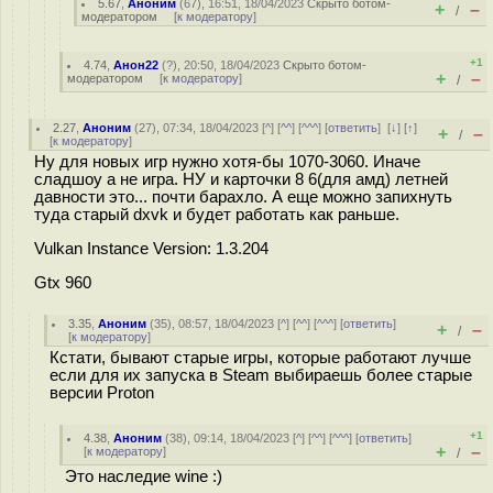
5.67
,
Аноним
(
67
), 16:51, 18/04/2023
Скрыто ботом-
+
–
/
модератором
[
к модератору
]
+1
4.74
,
Анон22
(
?
), 20:50, 18/04/2023
Скрыто ботом-
+
–
модератором
[
к модератору
]
/
2.27
,
Аноним
(
27
), 07:34, 18/04/2023 [
^
] [
^^
] [
^^^
] [
ответить
]
[
↓
] [
↑
]
+
–
/
[
к модератору
]
Ну для новых игр нужно хотя-бы 1070-3060. Иначе
сладшоу а не игра. НУ и карточки 8 6(для амд) летней
давности это... почти барахло. А еще можно запихнуть
туда старый dxvk и будет работать как раньше.
Vulkan Instance Version: 1.3.204
Gtx 960
3.35
,
Аноним
(
35
), 08:57, 18/04/2023 [
^
] [
^^
] [
^^^
] [
ответить
]
+
–
/
[
к модератору
]
Кстати, бывают старые игры, которые работают лучше
если для их запуска в Steam выбираешь более старые
версии Proton
+1
4.38
,
Аноним
(
38
), 09:14, 18/04/2023 [
^
] [
^^
] [
^^^
] [
ответить
]
+
–
[
к модератору
]
/
Это наследие wine :)