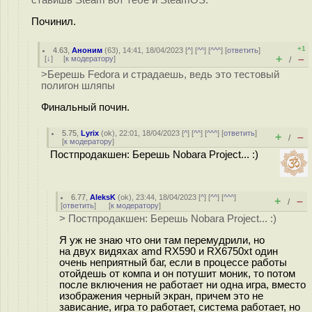
ставишь Steam вот тебе и SteamOS.
Починил.
+1
4.63
,
Аноним
(
63
), 14:41, 18/04/2023 [
^
] [
^^
] [
^^^
] [
ответить
]
+
–
[
↓
] [
к модератору
]
/
>Берешь Fedora и страдаешь, ведь это тестовый
полигон шляпы
Финальный почин.
5.75
,
Lyrix
(
ok
), 22:01, 18/04/2023 [
^
] [
^^
] [
^^^
] [
ответить
]
+
–
/
[
к модератору
]
Постпродакшен: Берешь Nobara Project... :)
6.77
,
AleksK
(
ok
), 23:44, 18/04/2023 [
^
] [
^^
] [
^^^
]
+
–
/
[
ответить
]
[
к модератору
]
> Постпродакшен: Берешь Nobara Project... :)
Я уж не знаю что они там перемудрили, но
на двух видяхах amd RX590 и RX6750xt один
очень неприятный баг, если в процессе работы
отойдешь от компа и он потушит моник, то потом
после включения не работает ни одна игра, вместо
изображения черный экран, причем это не
зависание, игра то работает, система работает, но