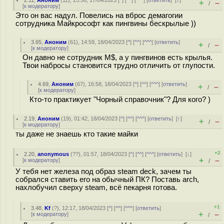
2.11
,
Аноним
(
11
), 23:56, 17/04/2023 [
^
] [
^^
] [
^^^
] [
ответить
]
[
↓
]
+
–
/
[
к модератору
]
Это он вас надул. Повелись на вброс демагогии
сотрудника Майкрософт как пингвины бескрылые ))
3.65
,
Аноним
(
61
), 14:59, 18/04/2023 [
^
] [
^^
] [
^^^
] [
ответить
]
+
–
/
[
к модератору
]
Он давно не сотрудник M$, а у пингвинов есть крылья.
Твои набросы становится трудно отличить от глупости.
4.69
,
Аноним
(
67
), 16:58, 18/04/2023 [
^
] [
^^
] [
^^^
] [
ответить
]
+
–
/
[
к модератору
]
Кто-то практикует "Чорный справочник"? Для кого? )
2.19
,
Аноним
(
19
), 01:42, 18/04/2023 [
^
] [
^^
] [
^^^
] [
ответить
]
[
↑
]
+
–
/
[
к модератору
]
ты даже не знаешь кто такие майки
+2
2.20
,
anonymous
(
??
), 01:57, 18/04/2023 [
^
] [
^^
] [
^^^
] [
ответить
]
[
↓
]
+
–
[
к модератору
]
/
У тебя нет железа под образ steam deck, зачем ты
собрался ставить его на обычный ПК? Поставь arch,
нахлобучил сверху steam, всё пекарня готова.
+1
3.48
,
Kf
(
?
), 12:17, 18/04/2023 [
^
] [
^^
] [
^^^
] [
ответить
]
+
–
[
к модератору
]
/