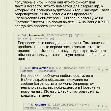
популярные игры и пока они что-то фиксят под
Ласт и Хогвартс, что-то ломается для старых игр, у
которых нет большой аудитории, чтобы закидать Валв
багрепортами. Я на Протоне 4 без проблем в
Космических Рейнджеров HD играл, а потом уже на
Протоне 7 постоянно ловил вылеты. А на Вайне КР HD
всегда без проблем игрались.
5.45
,
Аноним
(
44
), 12:08, 18/04/2023 [
^
] [
^^
] [
^^^
]
+
–
/
[
ответить
]
[
к модератору
]
Регрессии - это наследие вайна, увы. Там такие же
проблемы - новые версии часто ломают старые
приложения. Именно поэтому под конкретный софт
обычно используют конкретную версию вайна или
протона.
6.49
,
Beta Version
(
ok
), 12:20, 18/04/2023 [
^
] [
^^
] [
^^^
]
+
–
/
[
ответить
]
[
к модератору
]
Регрессии - проблемы любого софта, но в
Вайне разрабы обращают внимание на
любые багрепорты и по моим багрепортам
немало старых игр пофиксили, а в Протоне не
помогли ни с КР, ни с Цивой 5, которая сейчас
крашится в меню.
7.51
,
Аноним
(
51
), 12:24, 18/04/2023 [
^
] [
^^
] [
^^^
]
+
–
/
[
ответить
]
[
к модератору
]