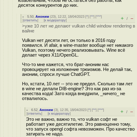
юзабельным, чтобы не остаться без работы, как
десяток конкурентов до них.
5.50
,
Аноним
(
23
), 12:22, 18/04/2023 [
^
] [
^^
] [
^^^
]
+
–
/
[
ответить
]
[
к модератору
]
>уже 10 лет не делают vulkan child window rendering в
вайне
Vulkan нет десяти лет, он только в 2016 году
появился. И afair, в wine-master вообще нет никакого
Vulkan, поэтому нечего реализовывать. Wine всё
делает через X11/OpenGL.
Что-то мне кажется, что брат-аноним нас
провоцирует на изложение трюизмов. Не делай так,
аноним, спроси лучше ChatGPT.
Но, кстати, 10 лет -- это не предел. Сколько там лет
в wine не делали DIB-engine? Это как раз из-за
качества кода! Зато когда внедрили, _ничего_ не
отвалилось.
6.52
,
Аноним
(
3
), 12:35, 18/04/2023 [
^
] [
^^
] [
^^^
]
+
–
/
[
ответить
]
[
к модератору
]
Это не важно, важно то, что vulkan софт не
работает уже десятилетие. Это равноценно тому,
что запуск opengl софта невозможен. Про качество
затирать не надо.