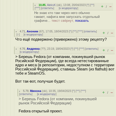
10.85
,
AleksK
(
ok
), 13:08, 20/04/2023 [
^
] [
^^
]
+
–
/
[
^^^
] [
ответить
]
[
к модератору
]
Не знаю кто там через него обычно
гамает, нафига мне запускать отдельный
графиче...
текст свёрнут,
показать
4.71
,
Аноним
(
67
), 17:05, 18/04/2023 [
^
] [
^^
] [
^^^
] [
ответить
]
+
–
/
[
↑
] [
к модератору
]
Что ещё подвержено (привержено) этому рецепту?
4.76
,
Андрюха
(
??
), 23:19, 18/04/2023 [
^
] [
^^
] [
^^^
] [
ответить
]
+
–
/
[
к модератору
]
> Берешь Fedora (от компании, покинувшей рынок
Росийской Федерации), где всегда нетестированные
ядро и меса (в репозитории, недоступном с территории
Российской Федерации), ставишь Steam (из flathub) вот
тебе и SteamOS.
Вот так-вот, получше будет.
5.79
,
Минона
(
ok
), 10:35, 19/04/2023 [
^
] [
^^
] [
^^^
]
+
–
/
[
ответить
]
[
к модератору
]
> Берешь Fedora (от компании, покинувшей
рынок Росийской Федерации)
Fedora открытый проект.