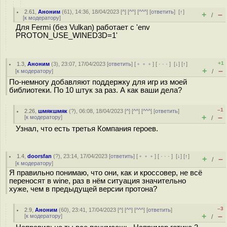
2.61
,
Аноним
(
61
), 14:36, 18/04/2023 [
^
] [
^^
] [
^^^
] [
ответить
]
[
↑
]
+
–
/
[
к модератору
]
Для Fermi (без Vulkan) работает с 'env
PROTON_USE_WINED3D=1'
+1
1.3
,
Аноним
(
3
), 23:07, 17/04/2023 [
ответить
] [
﹢﹢﹢
] [
· · ·
]
[
↓
] [
↑
]
+
–
[
к модератору
]
/
По-немногу добавляют поддержку для игр из моей
библиотеки. По 10 штук за раз. А как ваши дела?
–1
2.26
,
шмякшмяк
(
?
), 06:08, 18/04/2023 [
^
] [
^^
] [
^^^
] [
ответить
]
+
–
[
к модератору
]
/
Узнал, что есть третья Компания героев.
1.4
,
doorsfan
(
?
), 23:14, 17/04/2023 [
ответить
] [
﹢﹢﹢
] [
· · ·
]
[
↓
] [
↑
]
+
–
/
[
к модератору
]
Я правильно понимаю, что они, как и кроссовер, не всё
переносят в wine, раз в нём ситуация значительно
хуже, чем в предыдущей версии протона?
–3
2.9
,
Аноним
(
60
), 23:41, 17/04/2023 [
^
] [
^^
] [
^^^
] [
ответить
]
+
–
[
к модератору
]
/