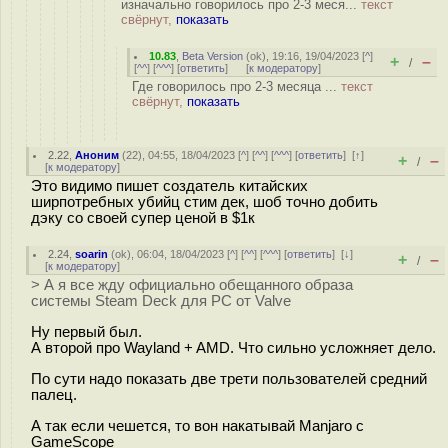
изначально говорилось про 2-3 меся...
текст
свёрнут,
показать
10.83
,
Beta Version
(
ok
), 19:16, 19/04/2023 [
^
]
+
–
/
[
^^
] [
^^^
] [
ответить
]
[
к модератору
]
Где говорилось про 2-3 месяца ...
текст
свёрнут,
показать
2.22
,
Аноним
(
22
), 04:55, 18/04/2023 [
^
] [
^^
] [
^^^
] [
ответить
]
[
↑
]
+
–
/
[
к модератору
]
Это видимо пишет создатель китайских
ширпотребных убийц стим дек, шоб точно добить
дэку со своей супер ценой в $1к
2.24
,
soarin
(
ok
), 06:04, 18/04/2023 [
^
] [
^^
] [
^^^
] [
ответить
]
[
↓
]
+
–
/
[
к модератору
]
> А я все жду официально обещанного образа
системы Steam Deck для PC от Valve
Ну первый был.
А второй про Wayland + AMD. Что сильно усложняет дело.
По сути надо показать две трети пользователей средний
палец.
А так если чешется, то вон накатывай Manjaro с
GameScope