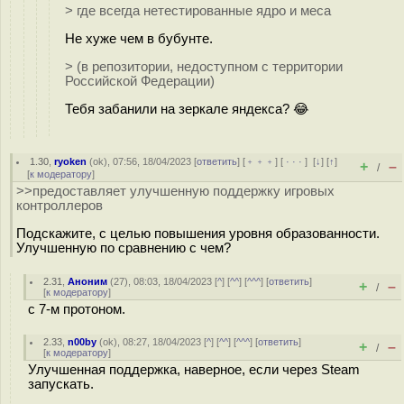
> где всегда нетестированные ядро и меса
Не хуже чем в бубунте.
> (в репозитории, недоступном с территории
Российской Федерации)
Тебя забанили на зеркале яндекса? 😂
1.30
,
ryoken
(
ok
), 07:56, 18/04/2023 [
ответить
] [
﹢﹢﹢
] [
· · ·
]
[
↓
] [
↑
]
+
–
/
[
к модератору
]
>>предоставляет улучшенную поддержку игровых
контроллеров
Подскажите, с целью повышения уровня образованности.
Улучшенную по сравнению с чем?
2.31
,
Аноним
(
27
), 08:03, 18/04/2023 [
^
] [
^^
] [
^^^
] [
ответить
]
+
–
/
[
к модератору
]
c 7-м протоном.
2.33
,
n00by
(
ok
), 08:27, 18/04/2023 [
^
] [
^^
] [
^^^
] [
ответить
]
+
–
/
[
к модератору
]
Улучшенная поддержка, наверное, если через Steam
запускать.