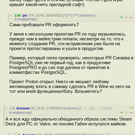
крашит какой-нить пркладной софт)
2.84
,
ptr
(
??
), 10:45, 20/04/2023 [
^
] [
^^
] [
^^^
] [
ответить
]
+
–
/
[
к модератору
]
Сами пробовали PR оформлять?
У меня к нескольким проектам PR по году мурыжились,
прежде чем в мейнстрим попали, несмотря на то, что к
моменту создания PR, эти исправления уже были на
проекте протестированы и ушли в продуктив.
Пример, который легко проверить: некоторые PR Сигаева в
PostgreSQL уже не первый год, как в продуктиве
PostgresPRO и до сих пор далеки от принятия в
коммитфестах PostgreSQL.
Проект Proton открыт. Никто не мешает любому
желающему взять и самому сделать PR в Wine из него на
тот или иной функционал/багу. Возьметесь?
+2
1.8
,
Аноним
(
8
), 23:41, 17/04/2023 [
ответить
] [
﹢﹢﹢
] [
· · ·
]
[
↓
] [
↑
]
+
–
[
к модератору
]
/
А я все жду официально обещанного образа системы Steam
Deck для PC от Valve, но похоже Габен испугался майков.