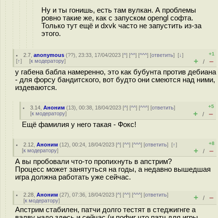
Ну и ты гонишь, есть там вулкан. А проблемы
ровно такие же, как с запуском opengl софта.
Только тут ещё и dxvk часто не запустить из-за
этого.
+1
2.7
,
anonymous
(
??
), 23:33, 17/04/2023 [
^
] [
^^
] [
^^^
] [
ответить
]
[
↓
]
+
–
[
↑
] [
к модератору
]
/
у габена бабла намеренно, это как бубунта против дебиана
- для форсу бандитского, вот будто они смеются над ними,
издеваются.
+5
3.14
,
Аноним
(
13
), 00:38, 18/04/2023 [
^
] [
^^
] [
^^^
] [
ответить
]
+
–
[
к модератору
]
/
Ещё фамилия у него такая - Фокс!
+8
2.12
,
Аноним
(
12
), 00:24, 18/04/2023 [
^
] [
^^
] [
^^^
] [
ответить
]
[
↑
]
+
–
[
к модератору
]
/
А вы пробовали что-то пропихнуть в апстрим?
Процесс может занятуться на годы, а недавно вышедшая
игра должна работать уже сейчас.
2.28
,
Аноним
(
27
), 07:36, 18/04/2023 [
^
] [
^^
] [
^^^
] [
ответить
]
+
–
/
[
к модератору
]
Апстрим стабилен, патчи долго тестят в стеджигнге а
валву надо здесь и сейчас (и пофиг что патч для игры