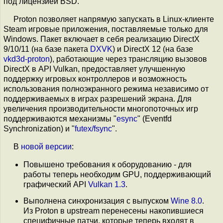
под лицензией BSD.
Proton позволяет напрямую запускать в Linux-клиенте
Steam игровые приложения, поставляемые только для
Windows. Пакет включает в себя реализацию DirectX
9/10/11 (на базе пакета
DXVK
) и DirectX 12 (на базе
vkd3d-proton
), работающие через трансляцию вызовов
DirectX в API Vulkan, предоставляет улучшенную
поддержку игровых контроллеров и возможность
использования полноэкранного режима независимо от
поддерживаемых в играх разрешений экрана. Для
увеличения производительности многопоточных игр
поддерживаются механизмы "
esync
" (Eventfd
Synchronization) и "
futex/fsync
".
В
новой версии
:
Повышено требования к оборудованию - для
работы теперь необходим GPU, поддерживающий
графический API
Vulkan 1.3
.
Выполнена синхронизация с выпуском
Wine 8.0
.
Из Proton в upstream перенесены накопившиеся
специфичные патчи, которые теперь входят в