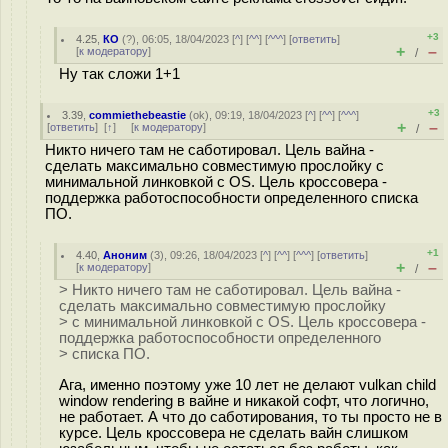
+3
4.25
,
КО
(
?
), 06:05, 18/04/2023 [
^
] [
^^
] [
^^^
] [
ответить
]
+
–
[
к модератору
]
/
Ну так сложи 1+1
+3
3.39
,
commiethebeastie
(
ok
), 09:19, 18/04/2023 [
^
] [
^^
] [
^^^
]
+
–
[
ответить
]
[
↑
] [
к модератору
]
/
Никто ничего там не саботировал. Цель вайна -
сделать максимально совместимую прослойку с
минимальной линковкой с OS. Цель кроссовера -
поддержка работоспособности определенного списка
ПО.
+1
4.40
,
Аноним
(
3
), 09:26, 18/04/2023 [
^
] [
^^
] [
^^^
] [
ответить
]
+
–
[
к модератору
]
/
> Никто ничего там не саботировал. Цель вайна -
сделать максимально совместимую прослойку
> с минимальной линковкой с OS. Цель кроссовера -
поддержка работоспособности определенного
> списка ПО.
Ага, именно поэтому уже 10 лет не делают vulkan child
window rendering в вайне и никакой софт, что логично,
не работает. А что до саботирования, то ты просто не в
курсе. Цель кроссовера не сделать вайн слишком