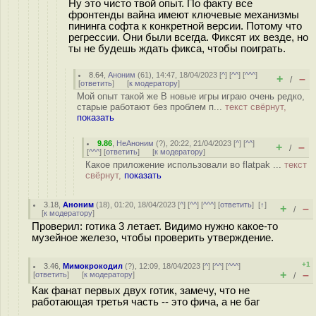
Ну это чисто твой опыт. По факту все
фронтенды вайна имеют ключевые механизмы
пининга софта к конкретной версии. Потому что
регрессии. Они были всегда. Фиксят их везде, но
ты не будешь ждать фикса, чтобы поиграть.
8.64
,
Аноним
(
61
), 14:47, 18/04/2023 [
^
] [
^^
] [
^^^
]
+
–
/
[
ответить
]
[
к модератору
]
Мой опыт такой же В новые игры играю очень редко,
старые работают без проблем п...
текст свёрнут,
показать
9.86
,
НеАноним
(
?
), 20:22, 21/04/2023 [
^
] [
^^
]
+
–
/
[
^^^
] [
ответить
]
[
к модератору
]
Какое приложение использовали во flatpak ...
текст
свёрнут,
показать
3.18
,
Аноним
(
18
), 01:20, 18/04/2023 [
^
] [
^^
] [
^^^
] [
ответить
]
[
↑
]
+
–
/
[
к модератору
]
Проверил: готика 3 летает. Видимо нужно какое-то
музейное железо, чтобы проверить утверждение.
+1
3.46
,
Мимокрокодил
(
?
), 12:09, 18/04/2023 [
^
] [
^^
] [
^^^
]
+
–
[
ответить
]
[
к модератору
]
/
Как фанат первых двух готик, замечу, что не
работающая третья часть -- это фича, а не баг