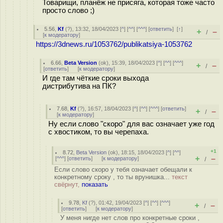
Товарищи, планёж не присяга, которая тоже часто
просто слово ;)
5.56
,
Kf
(
?
), 13:32, 18/04/2023 [
^
] [
^^
] [
^^^
] [
ответить
]
[
↑
]
+
–
/
[
к модератору
]
https://3dnews.ru/1053762/publikatsiya-1053762
6.66
,
Beta Version
(
ok
), 15:39, 18/04/2023 [
^
] [
^^
] [
^^^
]
+
–
/
[
ответить
]
[
к модератору
]
И где там чёткие сроки выхода
дистрибутива на ПК?
7.68
,
Kf
(
?
), 16:57, 18/04/2023 [
^
] [
^^
] [
^^^
] [
ответить
]
+
–
/
[
к модератору
]
Ну если слово "скоро" для вас означает уже год
с хвостиком, то вы черепаха.
+1
8.72
,
Beta Version
(
ok
), 18:15, 18/04/2023 [
^
] [
^^
]
+
–
[
^^^
] [
ответить
]
[
к модератору
]
/
Если слово скоро у тебя означает обещали к
конкретному сроку , то ты врунишка...
текст
свёрнут,
показать
9.78
,
Kf
(
?
), 01:42, 19/04/2023 [
^
] [
^^
] [
^^^
]
+
–
/
[
ответить
]
[
к модератору
]
У меня нигде нет слов про конкретные сроки ,