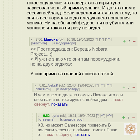
такое ощущение что поверх окна игры тупо
нарисован черный прямогуольник. И да это гном в
сессии вейланд. Если перелогинится в систему, то
опять все нормально до следующего погасания
моника. Ни на обычной федоре, ни на убунту или
манжаро я такого ни разу не видел.
7.80
,
Минона
(
ok
), 10:38, 19/04/2023 [
^
] [
^^
] [
^^^
]
+
–
/
[
ответить
]
[
к модератору
]
>> Постпродакшен: Берешь Nobara
Project... :)
> Я уж не знаю что они там перемудрили,
но на двух видяхах
У них прямо на главной список патчей.
8.81
,
AleksK
(
ok
), 12:43, 19/04/2023 [
^
] [
^^
] [
^^^
]
+
–
/
[
ответить
]
[
к модератору
]
И чем мне это должно помочь Похоже что они
свои патчи не тестируют с вейландом ...
текст
свёрнут,
показать
9.82
,
Lyrix
(
ok
), 19:11, 19/04/2023 [
^
] [
^^
] [
^^^
]
+
–
/
[
ответить
]
[
к модератору
]
ХЗ, но может Gamescope проверить В
вяленом через него обычно гамают Плюс
э...
текст свёрнут,
показать