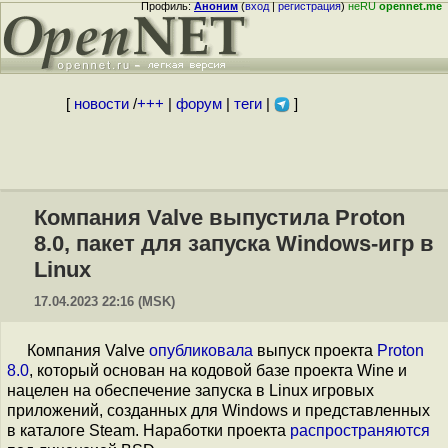
Профиль:
Аноним
(
вход
|
регистрация
)
неRU
opennet.me
[
новости
/
+++
|
форум
|
теги
|
]
Компания Valve выпустила Proton
8.0, пакет для запуска Windows-игр в
Linux
17.04.2023 22:16 (MSK)
Компания Valve
опубликовала
выпуск проекта
Proton
8.0
, который основан на кодовой базе проекта Wine и
нацелен на обеспечение запуска в Linux игровых
приложений, созданных для Windows и представленных
в каталоге Steam. Наработки проекта
распространяются