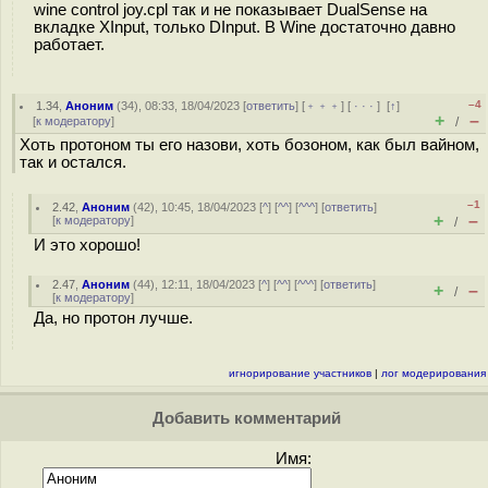
wine control joy.cpl так и не показывает DualSense на
вкладке XInput, только DInput. В Wine достаточно давно
работает.
–4
1.34
,
Аноним
(
34
), 08:33, 18/04/2023 [
ответить
] [
﹢﹢﹢
] [
· · ·
]
[
↑
]
+
–
[
к модератору
]
/
Хоть протоном ты его назови, хоть бозоном, как был вайном,
так и остался.
–1
2.42
,
Аноним
(
42
), 10:45, 18/04/2023 [
^
] [
^^
] [
^^^
] [
ответить
]
+
–
[
к модератору
]
/
И это хорошо!
2.47
,
Аноним
(
44
), 12:11, 18/04/2023 [
^
] [
^^
] [
^^^
] [
ответить
]
+
–
/
[
к модератору
]
Да, но протон лучше.
игнорирование участников
|
лог модерирования
Добавить комментарий
Имя: