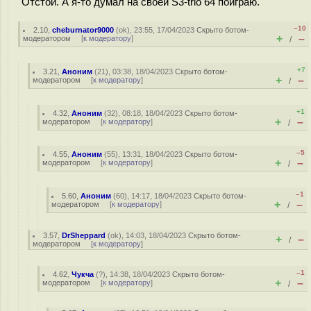
Отстой. А я-то думал на своей S3-trio 64 поиграю.
–10
2.10
,
cheburnator9000
(
ok
), 23:55, 17/04/2023
Скрыто ботом-
+
–
модератором
[
к модератору
]
/
+7
3.21
,
Аноним
(
21
), 03:38, 18/04/2023
Скрыто ботом-
+
–
модератором
[
к модератору
]
/
+1
4.32
,
Аноним
(
32
), 08:18, 18/04/2023
Скрыто ботом-
+
–
модератором
[
к модератору
]
/
–5
4.55
,
Аноним
(
55
), 13:31, 18/04/2023
Скрыто ботом-
+
–
модератором
[
к модератору
]
/
–1
5.60
,
Аноним
(
60
), 14:17, 18/04/2023
Скрыто ботом-
+
–
модератором
[
к модератору
]
/
3.57
,
DrSheppard
(
ok
), 14:03, 18/04/2023
Скрыто ботом-
+
–
/
модератором
[
к модератору
]
–1
4.62
,
Чукча
(
?
), 14:38, 18/04/2023
Скрыто ботом-
+
–
модератором
[
к модератору
]
/