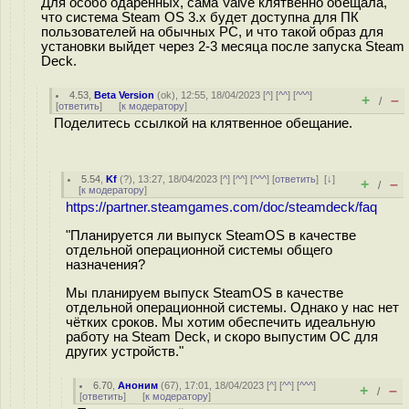
Для особо одаренных, сама Valve клятвенно обещала,
что система Steam OS 3.x будет доступна для ПК
пользователей на обычных PC, и что такой образ для
установки выйдет через 2-3 месяца после запуска Steam
Deck.
4.53
,
Beta Version
(
ok
), 12:55, 18/04/2023 [
^
] [
^^
] [
^^^
]
+
–
/
[
ответить
]
[
к модератору
]
Поделитесь ссылкой на клятвенное обещание.
5.54
,
Kf
(
?
), 13:27, 18/04/2023 [
^
] [
^^
] [
^^^
] [
ответить
]
[
↓
]
+
–
/
[
к модератору
]
https://partner.steamgames.com/doc/steamdeck/faq
"Планируется ли выпуск SteamOS в качестве
отдельной операционной системы общего
назначения?
Мы планируем выпуск SteamOS в качестве
отдельной операционной системы. Однако у нас нет
чётких сроков. Мы хотим обеспечить идеальную
работу на Steam Deck, и скоро выпустим ОС для
других устройств."
6.70
,
Аноним
(
67
), 17:01, 18/04/2023 [
^
] [
^^
] [
^^^
]
+
–
/
[
ответить
]
[
к модератору
]