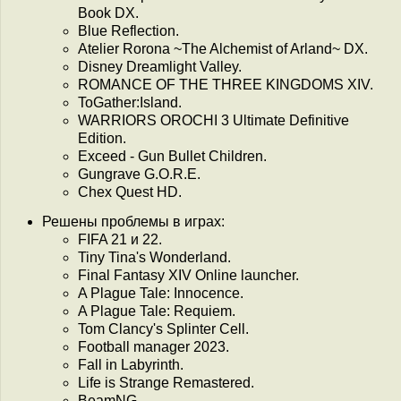
Book DX.
Blue Reflection.
Atelier Rorona ~The Alchemist of Arland~ DX.
Disney Dreamlight Valley.
ROMANCE OF THE THREE KINGDOMS XIV.
ToGather:Island.
WARRIORS OROCHI 3 Ultimate Definitive
Edition.
Exceed - Gun Bullet Children.
Gungrave G.O.R.E.
Chex Quest HD.
Решены проблемы в играх:
FIFA 21 и 22.
Tiny Tina's Wonderland.
Final Fantasy XIV Online launcher.
A Plague Tale: Innocence.
A Plague Tale: Requiem.
Tom Clancy's Splinter Cell.
Football manager 2023.
Fall in Labyrinth.
Life is Strange Remastered.
BeamNG.