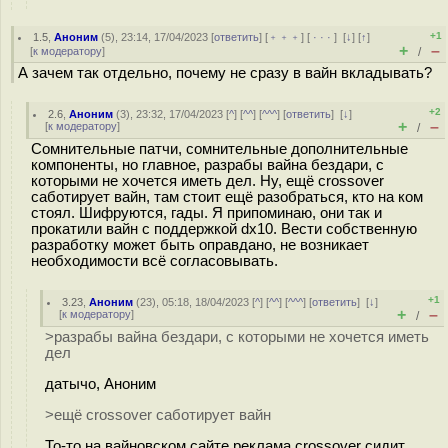
+1
1.5
,
Аноним
(
5
), 23:14, 17/04/2023 [
ответить
] [
﹢﹢﹢
] [
· · ·
]
[
↓
] [
↑
]
+
–
[
к модератору
]
/
А зачем так отдельно, почему не сразу в вайн вкладывать?
+2
2.6
,
Аноним
(
3
), 23:32, 17/04/2023 [
^
] [
^^
] [
^^^
] [
ответить
]
[
↓
]
+
–
[
к модератору
]
/
Сомнительные патчи, сомнительные дополнительные
компоненты, но главное, разрабы вайна бездари, с
которыми не хочется иметь дел. Ну, ещё crossover
саботирует вайн, там стоит ещё разобраться, кто на ком
стоял. Шифруются, гады. Я припоминаю, они так и
прокатили вайн с поддержкой dx10. Вести собственную
разработку может быть оправдано, не возникает
необходимости всё согласовывать.
+1
3.23
,
Аноним
(
23
), 05:18, 18/04/2023 [
^
] [
^^
] [
^^^
] [
ответить
]
[
↓
]
+
–
[
к модератору
]
/
>разрабы вайна бездари, с которыми не хочется иметь
дел
датычо, Аноним
>ещё crossover саботирует вайн
То-то на вайновском сайте реклама crossover сидит.