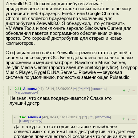
Zenwalk15.0. Поскольку дистрибутив Zenwalk
придерживается политики только новых пакетов, я не могу
установить веб-браузеры Firefox или Google Chrome.
Chromium является браузером по умолчанию для
дистрибутива Zenwalk8.0. Я обнаружил, что установить
VMWare Tools и подключить зеркало Slackware Current для
обновления пакетов программного обеспечения очень
просто. Это хороший дистрибутив для старых и новых
компьютеров.
С официального сайта: Zenwalk стремится стать лучшей в
своем классе медиа-ОС. Было добавлено несколько новых
приложений и медиа-платформ: Navidrome Music Server,
Jellyfin Media Center (просто введите «netpkg jellyfin»), Lollypop
Music Player, Rygel DLNA Server... Pipewire — звуковая
система по умолчанию, полностью заменяющая Pulsaudio.
2.41
,
Аноним
(
41
), 23:14, 13/09/2023 [
^
] [
^^
] [
^^^
] [
ответить
]
+
–
/
[
к модератору
]
Не знал, что слака поддерживается? Слака это
лучший дистр
3.42
,
Аноним
(
42
), 02:41, 16/09/2023 [
^
] [
^^
] [
^^^
] [
ответить
]
+
–
/
[
к модератору
]
Да, я в курсе что это один из старых и наиболее
совместимых с другими Linux дистрибутив, что даёт ему
огромное преимущество. Я согласен что один из лучших