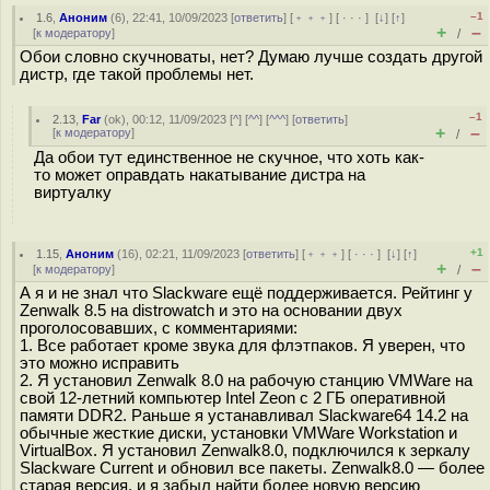
–1
1.6
,
Аноним
(
6
), 22:41, 10/09/2023 [
ответить
] [
﹢﹢﹢
] [
· · ·
]
[
↓
] [
↑
]
+
–
[
к модератору
]
/
Обои словно скучноваты, нет? Думаю лучше создать другой
дистр, где такой проблемы нет.
–1
2.13
,
Far
(
ok
), 00:12, 11/09/2023 [
^
] [
^^
] [
^^^
] [
ответить
]
+
–
[
к модератору
]
/
Да обои тут единственное не скучное, что хоть как-
то может оправдать накатывание дистра на
виртуалку
+1
1.15
,
Аноним
(
16
), 02:21, 11/09/2023 [
ответить
] [
﹢﹢﹢
] [
· · ·
]
[
↓
] [
↑
]
+
–
[
к модератору
]
/
А я и не знал что Slackware ещё поддерживается. Рейтинг у
Zenwalk 8.5 на distrowatch и это на основании двух
проголосовавших, с комментариями:
1. Все работает кроме звука для флэтпаков. Я уверен, что
это можно исправить
2. Я установил Zenwalk 8.0 на рабочую станцию VMWare на
свой 12-летний компьютер Intel Zeon с 2 ГБ оперативной
памяти DDR2. Раньше я устанавливал Slackware64 14.2 на
обычные жесткие диски, установки VMWare Workstation и
VirtualBox. Я установил Zenwalk8.0, подключился к зеркалу
Slackware Current и обновил все пакеты. Zenwalk8.0 — более
старая версия, и я забыл найти более новую версию