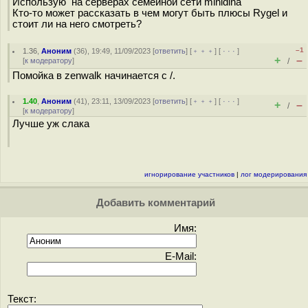
Использую на серверах семейной сети minidlna
Кто-то может рассказать в чем могут быть плюсы Rygel и
стоит ли на него смотреть?
–1
1.36
,
Аноним
(
36
), 19:49, 11/09/2023 [
ответить
] [
﹢﹢﹢
] [
· · ·
]
+
–
[
к модератору
]
/
Помойка в zenwalk начинается с /.
1.40
,
Аноним
(
41
), 23:11, 13/09/2023 [
ответить
] [
﹢﹢﹢
] [
· · ·
]
+
–
/
[
к модератору
]
Лучше уж слака
игнорирование участников
|
лог модерирования
Добавить комментарий
Имя:
E-Mail:
Текст: