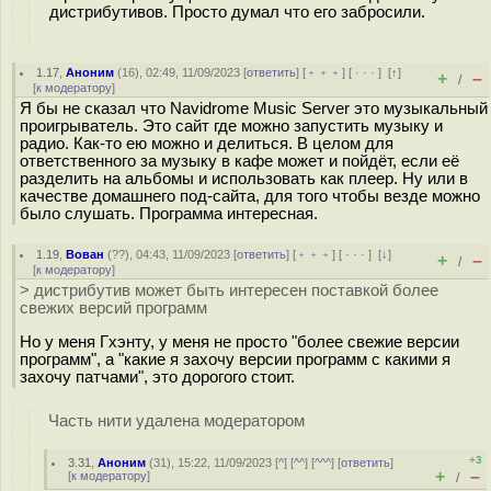
дистрибутивов. Просто думал что его забросили.
1.17
,
Аноним
(
16
), 02:49, 11/09/2023 [
ответить
] [
﹢﹢﹢
] [
· · ·
]
[
↑
]
+
–
/
[
к модератору
]
Я бы не сказал что Navidrome Music Server это музыкальный
проигрыватель. Это сайт где можно запустить музыку и
радио. Как-то ею можно и делиться. В целом для
ответственного за музыку в кафе может и пойдёт, если её
разделить на альбомы и использовать как плеер. Ну или в
качестве домашнего под-сайта, для того чтобы везде можно
было слушать. Программа интересная.
1.19
,
Вован
(
??
), 04:43, 11/09/2023 [
ответить
] [
﹢﹢﹢
] [
· · ·
]
[
↓
]
+
–
/
[
к модератору
]
> дистрибутив может быть интересен поставкой более
свежих версий программ
Но у меня Гхэнту, у меня не просто "более свежие версии
программ", а "какие я захочу версии программ с какими я
захочу патчами", это дорогого стоит.
Часть нити удалена модератором
+3
3.31
,
Аноним
(
31
), 15:22, 11/09/2023 [
^
] [
^^
] [
^^^
] [
ответить
]
+
–
[
к модератору
]
/