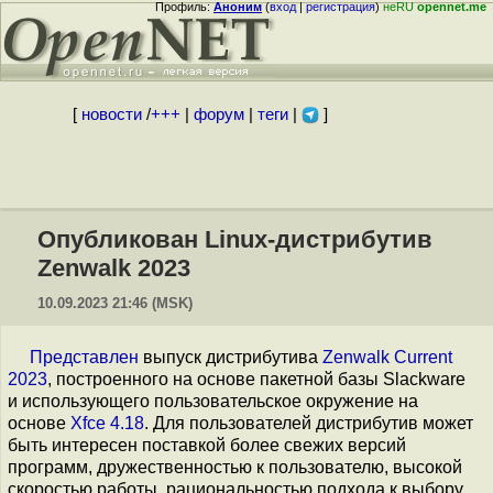
Профиль:
Аноним
(
вход
|
регистрация
)
неRU
opennet.me
[
новости
/
+++
|
форум
|
теги
|
]
Опубликован Linux-дистрибутив
Zenwalk 2023
10.09.2023 21:46 (MSK)
Представлен
выпуск дистрибутива
Zenwalk Current
2023
, построенного на основе пакетной базы Slackware
и использующего пользовательское окружение на
основе
Xfce 4.18
. Для пользователей дистрибутив может
быть интересен поставкой более свежих версий
программ, дружественностью к пользователю, высокой
скоростью работы, рациональностью подхода к выбору