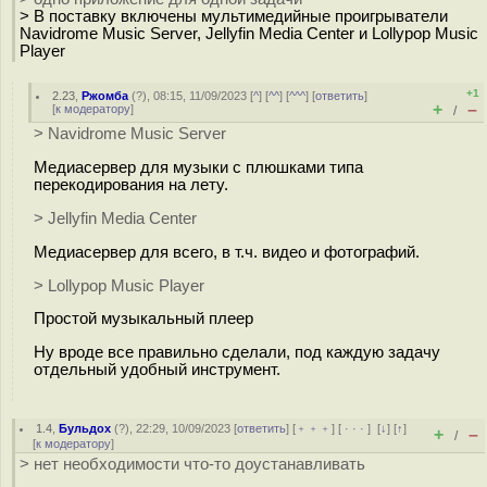
> В поставку включены мультимедийные проигрыватели
Navidrome Music Server, Jellyfin Media Center и Lollypop Music
Player
+1
2.23
,
Ржомба
(
?
), 08:15, 11/09/2023 [
^
] [
^^
] [
^^^
] [
ответить
]
+
–
[
к модератору
]
/
> Navidrome Music Server
Медиасервер для музыки с плюшками типа
перекодирования на лету.
> Jellyfin Media Center
Медиасервер для всего, в т.ч. видео и фотографий.
> Lollypop Music Player
Простой музыкальный плеер
Ну вроде все правильно сделали, под каждую задачу
отдельный удобный инструмент.
1.4
,
Бульдох
(
?
), 22:29, 10/09/2023 [
ответить
] [
﹢﹢﹢
] [
· · ·
]
[
↓
] [
↑
]
+
–
/
[
к модератору
]
> нет необходимости что-то доустанавливать