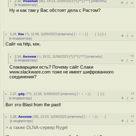
2.30
,
Vivaswan
(
ok
), 14:13, 11/09/2023 [
^
] [
^^
] [
^^^
] [
ответить
]
+
–
/
[
к модератору
]
Ну и как там у Вас обстоят дела с Растом?
1.24
,
Кек
(
?
), 11:06, 11/09/2023 [
ответить
] [
﹢﹢﹢
] [
· · ·
]
[
↓
] [
↑
]
+
–
/
[
к модератору
]
Сайт на http, кек.
+1
2.34
,
Аноним
(
-
), 19:11, 11/09/2023 [
^
] [
^^
] [
^^^
] [
ответить
]
+
–
[
к модератору
]
/
Слакварщики есть? Почему сайт Слаки
www.slackware.com тоже не имеет шифрованного
соединения?
+1
1.27
,
gdg
(
??
), 12:28, 11/09/2023 [
ответить
] [
﹢﹢﹢
] [
· · ·
]
[
↑
]
+
–
[
к модератору
]
/
Вот это Blast from the past!
+1
1.28
,
Аноним
(
28
), 13:23, 11/09/2023 [
ответить
] [
﹢﹢﹢
] [
· · ·
]
+
–
[
к модератору
]
/
> а также DLNA-сервер Rygel