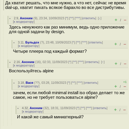
Да хватит решать, что мне нужно, а что нет, сейчас не время
dial-up, хватит пихать всякое барахло во все дистрибутивы.
2.9
,
Аноним
(
9
), 23:34, 10/09/2023 [
^
] [
^^
] [
^^^
] [
ответить
]
[
↓
]
+
–
/
[
к модератору
]
Здесь ненужного как раз минимум, ведь одно приложение
для одной задачи by design.
3.11
,
Бульдох
(
?
), 23:48, 10/09/2023 [
^
] [
^^
] [
^^^
] [
ответить
]
+
–
/
[
к модератору
]
Четыре плеера под каждый формат?
2.16
,
Аноним
(
16
), 02:33, 11/09/2023 [
^
] [
^^
] [
^^^
] [
ответить
]
[
↑
]
+
–
/
[
к модератору
]
Воспользуйтесь alpine
+1
3.18
,
Вася
(
??
), 03:28, 11/09/2023 [
^
] [
^^
] [
^^^
] [
ответить
]
+
–
[
к модератору
]
/
зачем, если любой minimal install iso образ делает то же
самое, но не требует пользоваться alpine?
4.32
,
Аноним
(
32
), 18:31, 11/09/2023 [
^
] [
^^
] [
^^^
] [
ответить
]
+
–
/
[
к модератору
]
И какой же самый миниатюрный?