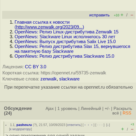
+
–
исправить
/
+10
Главная ссылка к новости
(
http://www.zenwalk.org/2023/09...
)
OpenNews: Релиз Linux-дистрибутива Zenwalk 15
OpenNews: Slackware Linux исполнилось 30 лет
OpenNews: Выпуск дистрибутива Salix Live 15.0
OpenNews: Релиз дистрибутива Slax 15, вернувшегося
на пакетную базу Slackware
OpenNews: Релиз дистрибутива Slackware 15.0
Лицензия:
CC BY 3.0
Короткая ссылка: https://opennet.ru/59735-zenwalk
Ключевые слова:
zenwalk
,
slackware
При перепечатке указание ссылки на opennet.ru обязательно
Обсуждение
Ajax
|
1 уровень
|
Линейный
|
+/-
|
Раскрыть
(24)
всё
|
RSS
+3
1.1
,
pashev.ru
(
?
), 21:57, 10/09/2023 [
ответить
] [
﹢﹢﹢
] [
· · ·
]
[
↓
]
+
–
[
к модератору
]
/
> одно приложение для одной задачи