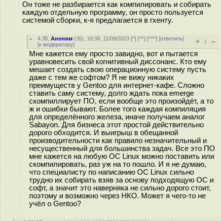
Он тоже не разбирается как компилировать и собирать
каждую отдельную программу, он просто пользуется
системой сборки, к-я предлагается в гхенту.
4.35
,
Аноним
(
35
), 19:38, 11/09/2023 [
^
] [
^^
] [
^^^
] [
ответить
]
+
–
/
[
к модератору
]
Мне кажется ему просто завидно, вот и пытается
уравновесить свой когнитивный диссонанс. Кто ему
мешает создать свою операционную систему пусть
даже с тем же софтом? Я не вижу никаких
преимуществ у Gentoo для интернет-кафе. Сложно
ставить саму систему, долго ждать пока emerge
скомпиллирует ПО, если вообще это произойдёт, а то
ж и ошибки бывают. Более того каждая компиляция
для определённого железа, иначе получаем аналог
Sabayon. Для бизнеса этот простой действительно
дорого обходится. И выигрыш в обещанной
производительности как правило незначительный и
несущественный для большинства задач. Все это ПО
мне кажется на любую ОС Linux можно поставить или
скомпилировать, раз уж на то пошло. И я не думаю,
что специалисту по написанию ОС Linux сильно
трудно их собирать взяв за основу подходящую ОС и
софт, а значит это наверняка не сильно дорого стоит,
поэтому и возможно через НКО. Может я чего-то не
учёл о Gentoo?