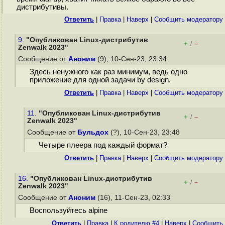
дистрибутивы.
Ответить
|
Правка
|
Наверх
|
Cообщить модератору
9.
"Опубликован Linux-дистрибутив
+
–
/
Zenwalk 2023"
Сообщение от
Аноним
(9), 10-Сен-23, 23:34
Здесь ненужного как раз минимум, ведь одно
приложение для одной задачи by design.
Ответить
|
Правка
|
Наверх
|
Cообщить модератору
11.
"Опубликован Linux-дистрибутив
+
–
/
Zenwalk 2023"
Сообщение от
Бульдох
(?), 10-Сен-23, 23:48
Четыре плеера под каждый формат?
Ответить
|
Правка
|
Наверх
|
Cообщить модератору
16.
"Опубликован Linux-дистрибутив
+
–
/
Zenwalk 2023"
Сообщение от
Аноним
(16), 11-Сен-23, 02:33
Воспользуйтесь alpine
Ответить
|
Правка
|
К родителю #4
|
Наверх
|
Cообщить