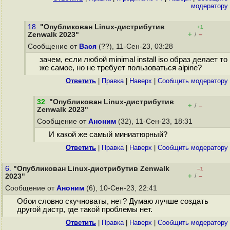
модератору
18.
"Опубликован Linux-дистрибутив
+1
+
–
Zenwalk 2023"
/
Сообщение от
Вася
(??), 11-Сен-23, 03:28
зачем, если любой minimal install iso образ делает то
же самое, но не требует пользоваться alpine?
Ответить
|
Правка
|
Наверх
|
Cообщить модератору
32
.
"Опубликован Linux-дистрибутив
+
–
/
Zenwalk 2023"
Сообщение от
Аноним
(32), 11-Сен-23, 18:31
И какой же самый миниатюрный?
Ответить
|
Правка
|
Наверх
|
Cообщить модератору
6.
"Опубликован Linux-дистрибутив Zenwalk
–1
+
–
2023"
/
Сообщение от
Аноним
(6), 10-Сен-23, 22:41
Обои словно скучноваты, нет? Думаю лучше создать
другой дистр, где такой проблемы нет.
Ответить
|
Правка
|
Наверх
|
Cообщить модератору