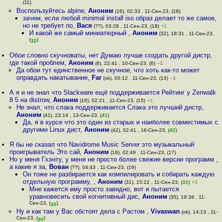
(11)
Воспользуйтесь alpine
,
Аноним
(16), 02:33 , 11-Сен-23, (16)
зачем, если любой minimal install iso образ делает то же самое,
но не требует по
,
Вася
(??), 03:28 , 11-Сен-23, (18)
+1
И какой же самый миниатюрный
,
Аноним
(32), 18:31 , 11-Сен-23,
(
)
32
Обои словно скучноваты, нет Думаю лучше создать другой дистр,
где такой проблем
,
Аноним
(6), 22:41 , 10-Сен-23, (6)
–1
Да обои тут единственное не скучное, что хоть как-то может
оправдать накатывание
,
Far
(ok), 00:12 , 11-Сен-23, (13)
–1
А я и не знал что Slackware ещё поддерживается Рейтинг у Zenwalk
8 5 на distrow
,
Аноним
(16), 02:21 , 11-Сен-23, (15)
+1
Не знал, что слака поддерживается Слака это лучший дистр
,
Аноним
(41), 23:14 , 13-Сен-23, (
41
)
Да, я в курсе что это один из старых и наиболее совместимых с
другими Linux дист
,
Аноним
(42), 02:41 , 16-Сен-23, (
42
)
Я бы не сказал что Navidrome Music Server это музыкальный
проигрыватель Это сай
,
Аноним
(16), 02:49 , 11-Сен-23, (17)
Но у меня Гхэнту, у меня не просто более свежие версии программ ,
а какие я за
,
Вован
(??), 04:43 , 11-Сен-23, (19)
Он тоже не разбирается как компилировать и собирать каждую
отдельную программу,
,
Аноним
(31), 15:22 , 11-Сен-23, (
31
)
+3
Мне кажется ему просто завидно, вот и пытается
уравновесить свой когнитивный дис
,
Аноним
(35), 19:38 , 11-
Сен-23, (
)
35
Ну и как там у Вас обстоят дела с Растом
,
Vivaswan
(ok), 14:13 , 11-
Сен-23, (
)
30