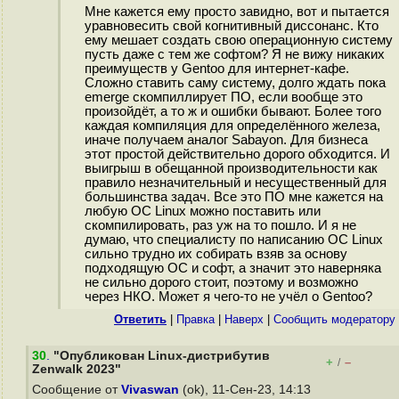
Мне кажется ему просто завидно, вот и пытается
уравновесить свой когнитивный диссонанс. Кто
ему мешает создать свою операционную систему
пусть даже с тем же софтом? Я не вижу никаких
преимуществ у Gentoo для интернет-кафе.
Сложно ставить саму систему, долго ждать пока
emerge скомпиллирует ПО, если вообще это
произойдёт, а то ж и ошибки бывают. Более того
каждая компиляция для определённого железа,
иначе получаем аналог Sabayon. Для бизнеса
этот простой действительно дорого обходится. И
выигрыш в обещанной производительности как
правило незначительный и несущественный для
большинства задач. Все это ПО мне кажется на
любую ОС Linux можно поставить или
скомпилировать, раз уж на то пошло. И я не
думаю, что специалисту по написанию ОС Linux
сильно трудно их собирать взяв за основу
подходящую ОС и софт, а значит это наверняка
не сильно дорого стоит, поэтому и возможно
через НКО. Может я чего-то не учёл о Gentoo?
Ответить
|
Правка
|
Наверх
|
Cообщить модератору
30
.
"Опубликован Linux-дистрибутив
+
–
/
Zenwalk 2023"
Сообщение от
Vivaswan
(ok), 11-Сен-23, 14:13