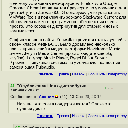
я не могу установить веб-браузеры Firefox или Google
Chrome. Chromium является браузером по умолчанию для
дистрибутива Zenwalk8.0. Я обнаружил, что установить
VMWare Tools и подключить зеркало Slackware Current для
обновления пакетов программного обеспечения очень
просто. Это хороший дистрибутив для старых и новых
компьютеров.
С официального сайта: Zenwalk стремится стать лучшей в
своем классе медиа-ОС. Было добавлено несколько
новых приложений и медиа-платформ: Navidrome Music
Server, Jellyfin Media Center (просто введите «netpkg
jellyfin»), Lollypop Music Player, Rygel DLNA Server...
Pipewire — звуковая система по умолчанию, полностью
заменяющая Pulsaudio.
Ответить
|
Правка
|
Наверх
|
Cообщить модератору
41
.
"Опубликован Linux-дистрибутив
+
–
/
Zenwalk 2023"
Сообщение от
Аноним
(41), 13-Сен-23, 23:14
Не знал, что слака поддерживается? Слака это
лучший дистр
Ответить
|
Правка
|
Наверх
|
Cообщить модератору
42
.
"Опубликован Linux-дистрибутив