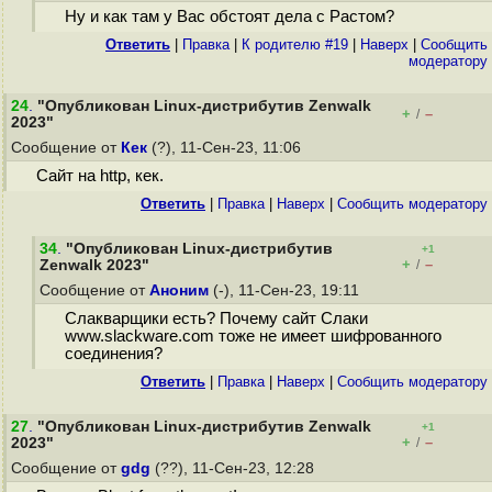
Ну и как там у Вас обстоят дела с Растом?
Ответить
|
Правка
|
К родителю #19
|
Наверх
|
Cообщить
модератору
24
.
"Опубликован Linux-дистрибутив Zenwalk
+
–
/
2023"
Сообщение от
Кек
(?), 11-Сен-23, 11:06
Сайт на http, кек.
Ответить
|
Правка
|
Наверх
|
Cообщить модератору
34
.
"Опубликован Linux-дистрибутив
+1
+
–
Zenwalk 2023"
/
Сообщение от
Аноним
(-), 11-Сен-23, 19:11
Слакварщики есть? Почему сайт Слаки
www.slackware.com тоже не имеет шифрованного
соединения?
Ответить
|
Правка
|
Наверх
|
Cообщить модератору
27
.
"Опубликован Linux-дистрибутив Zenwalk
+1
+
–
2023"
/
Сообщение от
gdg
(??), 11-Сен-23, 12:28