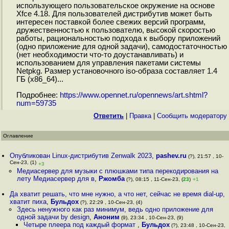
использующего пользовательское окружение на основе
Xfce 4.18. Для пользователей дистрибутив может быть
интересен поставкой более свежих версий программ,
дружественностью к пользователю, высокой скоростью
работы, рациональностью подхода к выбору приложений
(одно приложение для одной задачи), самодостаточностью
(нет необходимости что-то доустанавливать) и
использованием для управления пакетами системы
Netpkg. Размер установочного iso-образа составляет 1.4
ГБ (x86_64)...
Подробнее:
https://www.opennet.ru/opennews/art.shtml?
num=59735
Ответить
|
Правка
|
Cообщить модератору
Оглавление
Опубликован Linux-дистрибутив Zenwalk 2023
,
pashev.ru
(?), 21:57 , 10-
Сен-23, (1)
+3
Медиасервер для музыки с плюшками типа перекодирования на
лету Медиасервер для в
,
Ржомба
(?), 08:15 , 11-Сен-23, (
23
)
+1
Да хватит решать, что мне нужно, а что нет, сейчас не время dial-up,
хватит пиха
,
Бульдох
(?), 22:29 , 10-Сен-23, (4)
Здесь ненужного как раз минимум, ведь одно приложение для
одной задачи by design
,
Аноним
(9), 23:34 , 10-Сен-23, (9)
Четыре плеера под каждый формат
,
Бульдох
(?), 23:48 , 10-Сен-23,