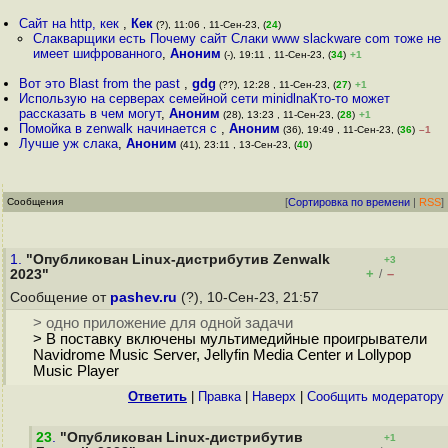
Сайт на http, кек
,
Кек
(?), 11:06 , 11-Сен-23, (
24
)
Слакварщики есть Почему сайт Слаки www slackware com тоже не
имеет шифрованного
,
Аноним
(-), 19:11 , 11-Сен-23, (
34
)
+1
Вот это Blast from the past
,
gdg
(??), 12:28 , 11-Сен-23, (
27
)
+1
Использую на серверах семейной сети minidlnaКто-то может
рассказать в чем могут
,
Аноним
(28), 13:23 , 11-Сен-23, (
28
)
+1
Помойка в zenwalk начинается с
,
Аноним
(36), 19:49 , 11-Сен-23, (
36
)
–1
Лучше уж слака
,
Аноним
(41), 23:11 , 13-Сен-23, (
40
)
Сообщения
[
Сортировка по времени
|
RSS
]
1.
"Опубликован Linux-дистрибутив Zenwalk
+3
+
–
2023"
/
Сообщение от
pashev.ru
(?), 10-Сен-23, 21:57
> одно приложение для одной задачи
> В поставку включены мультимедийные проигрыватели
Navidrome Music Server, Jellyfin Media Center и Lollypop
Music Player
Ответить
|
Правка
|
Наверх
|
Cообщить модератору
23
.
"Опубликован Linux-дистрибутив
+1