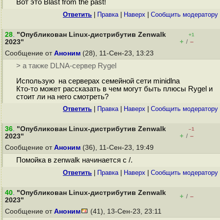
Вот это Blast from the past!
Ответить
|
Правка
|
Наверх
|
Cообщить модератору
28
.
"Опубликован Linux-дистрибутив Zenwalk
+1
+
–
2023"
/
Сообщение от
Аноним
(28), 11-Сен-23, 13:23
> а также DLNA-сервер Rygel
Использую на серверах семейной сети minidlna
Кто-то может рассказать в чем могут быть плюсы Rygel и
стоит ли на него смотреть?
Ответить
|
Правка
|
Наверх
|
Cообщить модератору
36
.
"Опубликован Linux-дистрибутив Zenwalk
–1
+
–
2023"
/
Сообщение от
Аноним
(36), 11-Сен-23, 19:49
Помойка в zenwalk начинается с /.
Ответить
|
Правка
|
Наверх
|
Cообщить модератору
40
.
"Опубликован Linux-дистрибутив Zenwalk
+
–
/
2023"
Сообщение от
Аноним
(41), 13-Сен-23, 23:11