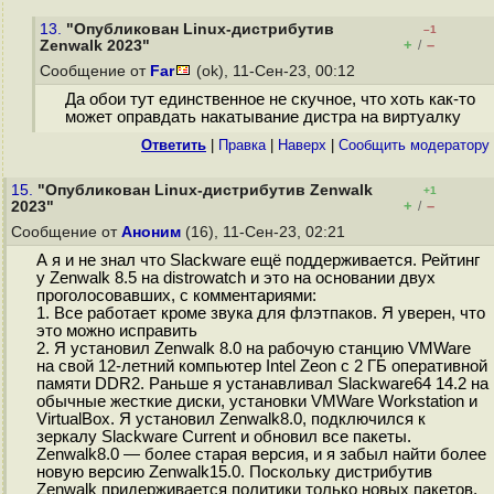
13.
"Опубликован Linux-дистрибутив
–1
+
–
Zenwalk 2023"
/
Сообщение от
Far
(ok), 11-Сен-23, 00:12
Да обои тут единственное не скучное, что хоть как-то
может оправдать накатывание дистра на виртуалку
Ответить
|
Правка
|
Наверх
|
Cообщить модератору
15.
"Опубликован Linux-дистрибутив Zenwalk
+1
+
–
2023"
/
Сообщение от
Аноним
(16), 11-Сен-23, 02:21
А я и не знал что Slackware ещё поддерживается. Рейтинг
у Zenwalk 8.5 на distrowatch и это на основании двух
проголосовавших, с комментариями:
1. Все работает кроме звука для флэтпаков. Я уверен, что
это можно исправить
2. Я установил Zenwalk 8.0 на рабочую станцию VMWare
на свой 12-летний компьютер Intel Zeon с 2 ГБ оперативной
памяти DDR2. Раньше я устанавливал Slackware64 14.2 на
обычные жесткие диски, установки VMWare Workstation и
VirtualBox. Я установил Zenwalk8.0, подключился к
зеркалу Slackware Current и обновил все пакеты.
Zenwalk8.0 — более старая версия, и я забыл найти более
новую версию Zenwalk15.0. Поскольку дистрибутив
Zenwalk придерживается политики только новых пакетов,