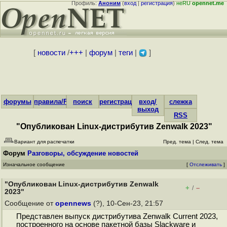
Профиль:
Аноним
(
вход
|
регистрация
)
неRU
opennet.me
[
новости
/
+++
|
форум
|
теги
|
]
форумы
правила/FAQ
поиск
регистрация
вход/
слежка
выход
RSS
"Опубликован Linux-дистрибутив Zenwalk 2023"
Вариант для распечатки
Пред. тема
|
След. тема
Форум
Разговоры, обсуждение новостей
Изначальное сообщение
[
Отслеживать
]
"Опубликован Linux-дистрибутив Zenwalk
+
–
/
2023"
Сообщение от
opennews
(?), 10-Сен-23, 21:57
Представлен выпуск дистрибутива Zenwalk Current 2023,
построенного на основе пакетной базы Slackware и