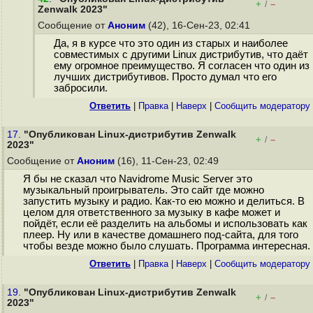
+
–
/
Zenwalk 2023"
Сообщение от
Аноним
(42), 16-Сен-23, 02:41
Да, я в курсе что это один из старых и наиболее
совместимых с другими Linux дистрибутив, что даёт
ему огромное преимущество. Я согласен что один из
лучших дистрибутивов. Просто думал что его
забросили.
Ответить
|
Правка
|
Наверх
|
Cообщить модератору
17.
"Опубликован Linux-дистрибутив Zenwalk
+
–
/
2023"
Сообщение от
Аноним
(16), 11-Сен-23, 02:49
Я бы не сказал что Navidrome Music Server это
музыкальный проигрыватель. Это сайт где можно
запустить музыку и радио. Как-то ею можно и делиться. В
целом для ответственного за музыку в кафе может и
пойдёт, если её разделить на альбомы и использовать как
плеер. Ну или в качестве домашнего под-сайта, для того
чтобы везде можно было слушать. Программа интересная.
Ответить
|
Правка
|
Наверх
|
Cообщить модератору
19.
"Опубликован Linux-дистрибутив Zenwalk
+
–
/
2023"