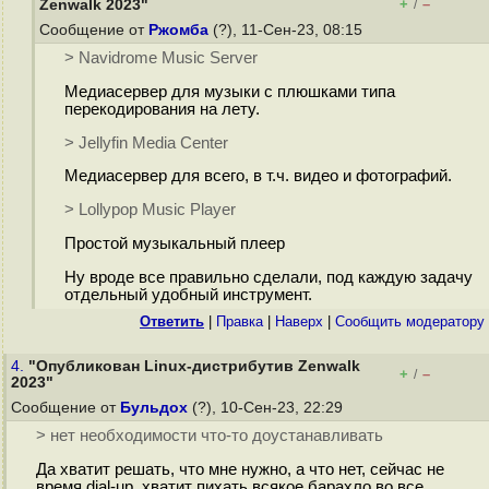
+
–
Zenwalk 2023"
/
Сообщение от
Ржомба
(?), 11-Сен-23, 08:15
> Navidrome Music Server
Медиасервер для музыки с плюшками типа
перекодирования на лету.
> Jellyfin Media Center
Медиасервер для всего, в т.ч. видео и фотографий.
> Lollypop Music Player
Простой музыкальный плеер
Ну вроде все правильно сделали, под каждую задачу
отдельный удобный инструмент.
Ответить
|
Правка
|
Наверх
|
Cообщить модератору
4.
"Опубликован Linux-дистрибутив Zenwalk
+
–
/
2023"
Сообщение от
Бульдох
(?), 10-Сен-23, 22:29
> нет необходимости что-то доустанавливать
Да хватит решать, что мне нужно, а что нет, сейчас не
время dial-up, хватит пихать всякое барахло во все