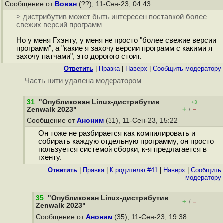
Сообщение от
Вован
(??), 11-Сен-23, 04:43
> дистрибутив может быть интересен поставкой более
свежих версий программ
Но у меня Гхэнту, у меня не просто "более свежие версии
программ", а "какие я захочу версии программ с какими я
захочу патчами", это дорогого стоит.
Ответить
|
Правка
|
Наверх
|
Cообщить модератору
Часть нити удалена модератором
31
.
"Опубликован Linux-дистрибутив
+3
+
–
Zenwalk 2023"
/
Сообщение от
Аноним
(31), 11-Сен-23, 15:22
Он тоже не разбирается как компилировать и
собирать каждую отдельную программу, он просто
пользуется системой сборки, к-я предлагается в
гхенту.
Ответить
|
Правка
|
К родителю #41
|
Наверх
|
Cообщить
модератору
35
.
"Опубликован Linux-дистрибутив
+
–
/
Zenwalk 2023"
Сообщение от
Аноним
(35), 11-Сен-23, 19:38