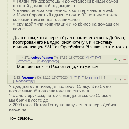
> Гляди, так дорастешь и до установки винды самой
простой домашней редакции, а
> линексов исключительно в ssh терминале и wsl.
> Мимо бородатый одмин с почти 30 летним стажем,
который тоже когда-то занимался
> ерундой типа конпиляций и конфигов на домашнем
компе.
Дело в том, что я пересобрал практически весь Дебиан,
портирован его на ядро, библиотеку Си и систему
инициализации SMF от OpenSolaris. Я знаю в этом толк )
4.171
,
voiceofreason
(
?
), 17:31, 18/07/2023 [
^
] [
^^
] [
^^^
]
+
–
/
[
ответить
]
[
к модератору
]
Маньяяяяяяк! =) Респектище, что уж там.
2.93
,
Аноним
(
93
), 22:25, 17/07/2023 [
^
] [
^^
] [
^^^
] [
ответить
]
[
↑
]
+
–
/
[
к модератору
]
> Двадцать лет назад я поставил Слаку. Это было
после мимолётного знакомства сначала
> с альтлируксом, потом с мандрейком. Со Слакой
мы были вместе до
> 2009 года. Потом Генту на пару лет, а теперь Дебиан
навсегда.
Тож самое...