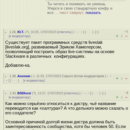
Ты читать и понимать не умеешь
Уперся в свою стандартную конфу и
все ...
текст свёрнут,
показать
+1
1.26
,
Ю.Т.
(
?
), 10:25, 17/07/2023 [
ответить
] [
﹢﹢﹢
] [
· · ·
]
[
↑
]
+
–
[
к модератору
]
/
Существует пакет программных средств liveslak
[liveslak.org], развиваемый Эриком Хамелерсом,
позволяющий построить образ live-системы на основе
Slackware в различных конфигурациях.
Добавлю-ка.
1.38
,
Аноним
(
-
), 11:33, 17/07/2023
Скрыто ботом-модератором
[
﹢﹢
+
–
/
﹢
] [
· · ·
] [
к модератору
]
–3
1.43
,
BSDhost
(
?
), 13:27, 17/07/2023 [
ответить
] [
﹢﹢﹢
] [
· · ·
]
[
↓
]
+
–
[
к модератору
]
/
Как можно серьёзно относиться к дистру, чьё название
переводится как «халтура»? А что дельного можно сказать о
его создателе?
Основной причиной долгой жизни дистра должна быть
заинтересованность сообщества, хотя бы человек 50. Если