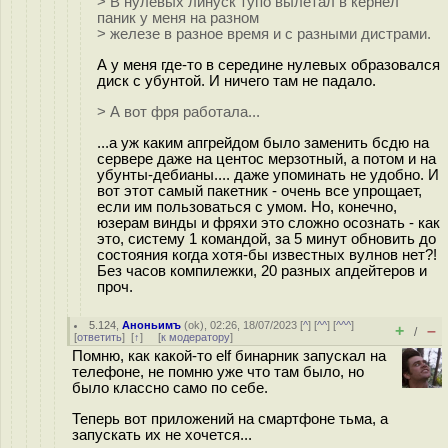
> В нулевых линуск тупо вылетал в кернел
паник у меня на разном
> железе в разное время и с разными дистрами.
А у меня где-то в середине нулевых образовался
диск с убунтой. И ничего там не падало.
> А вот фря работала...
...а уж каким апгрейдом было заменить бсдю на
сервере даже на центос мерзотный, а потом и на
убунты-дебианы.... даже упоминать не удобно. И
вот этот самый пакетник - очень все упрощает,
если им пользоваться с умом. Но, конечно,
юзерам винды и фряхи это сложно осознать - как
это, систему 1 командой, за 5 минут обновить до
состояния когда хотя-бы известных вулнов нет?!
Без часов компилежки, 20 разных апдейтеров и
проч.
5.124
,
Аноньимъ
(
ok
), 02:26, 18/07/2023 [
^
] [
^^
] [
^^^
]
+
–
/
[
ответить
]
[
↑
] [
к модератору
]
Помню, как какой-то elf бинарник запускал на
телефоне, не помню уже что там было, но
было классно само по себе.
Теперь вот приложений на смартфоне тьма, а
запускать их не хочется...