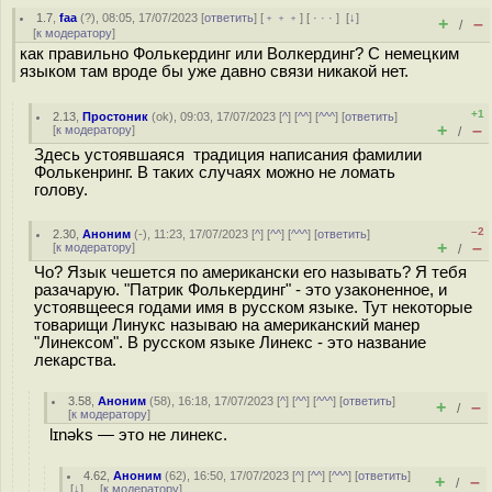
1.7
,
faa
(
?
), 08:05, 17/07/2023 [
ответить
] [
﹢﹢﹢
] [
· · ·
]
[
↓
]
+
–
/
[
к модератору
]
как правильно Фолькердинг или Волкердинг? С немецким
языком там вроде бы уже давно связи никакой нет.
+1
2.13
,
Простоник
(
ok
), 09:03, 17/07/2023 [
^
] [
^^
] [
^^^
] [
ответить
]
+
–
[
к модератору
]
/
Здесь устоявшаяся традиция написания фамилии
Фолькенринг. В таких случаях можно не ломать
голову.
–2
2.30
,
Аноним
(
-
), 11:23, 17/07/2023 [
^
] [
^^
] [
^^^
] [
ответить
]
+
–
[
к модератору
]
/
Чо? Язык чешется по американски его называть? Я тебя
разачарую. "Патрик Фолькердинг" - это узаконенное, и
устоявщееся годами имя в русском языке. Тут некоторые
товарищи Линукс называю на американский манер
"Линексом". В русском языке Линекс - это название
лекарства.
3.58
,
Аноним
(
58
), 16:18, 17/07/2023 [
^
] [
^^
] [
^^^
] [
ответить
]
+
–
/
[
к модератору
]
lɪnəks — это не линекс.
4.62
,
Аноним
(
62
), 16:50, 17/07/2023 [
^
] [
^^
] [
^^^
] [
ответить
]
+
–
/
[
↓
] [
к модератору
]