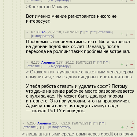
/
>Конкретно Мажару.
Вот именно мнение регистрантов никого не
интересует.
6.108
,
Xo
(
?
), 23:18, 17/07/2023 [
^
] [
^^
] [
^^^
] [
ответить
]
+
–
/
[
к модератору
]
Проблемы с несовместимостью с libc я встречал
на дебиан подобных ос лет 10 назад, после
перехода на роллинг таких проблем не встречал.
6.178
,
Аноним
(
177
), 20:12, 18/07/2023 [
^
] [
^^
] [
^^^
]
+
–
/
[
ответить
]
[
к модератору
]
> Скажем так, лучше уже с пакетным менеджером
помучиться, чем с адом виндовых инсталляторов.
У тебя работа ставить и удалять софт? Потому
что даже на винде рабочее место разворачивается
с нуля за час. Ну может быть два при плохом
интернете. Это при условии, что ты программист.
Админу так и вовсе пятнадцать минут надо
— скачал PuTTY и порядок.
–1
5.205
,
Аноним
(
205
), 02:10, 19/07/2023 [
^
] [
^^
] [
^^^
]
+
–
[
ответить
]
[
↑
] [
к модератору
]
/
> лишь штатными средствами через gpedit отключил