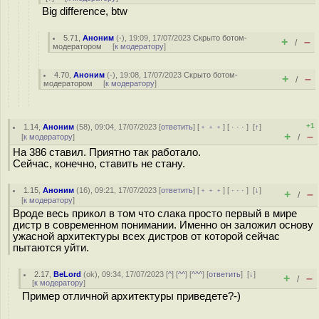
Big difference, btw
5.71
,
Аноним
(
-
), 19:09, 17/07/2023
Скрыто ботом-
+
–
/
модератором
[
к модератору
]
4.70
,
Аноним
(
-
), 19:08, 17/07/2023
Скрыто ботом-
+
–
/
модератором
[
к модератору
]
+1
1.14
,
Аноним
(
58
), 09:04, 17/07/2023 [
ответить
] [
﹢﹢﹢
] [
· · ·
]
[
↑
]
+
–
[
к модератору
]
/
На 386 ставил. Приятно так работало.
Сейчас, конечно, ставить не стану.
1.15
,
Аноним
(
16
), 09:21, 17/07/2023 [
ответить
] [
﹢﹢﹢
] [
· · ·
]
[
↓
]
+
–
/
[
к модератору
]
Вроде весь прикол в том что слака просто первый в мире
дистр в современном понимании. Именно он заложил основу
ужасной архитектуры всех дистров от которой сейчас
пытаются уйти.
2.17
,
BeLord
(
ok
), 09:34, 17/07/2023 [
^
] [
^^
] [
^^^
] [
ответить
]
[
↓
]
+
–
/
[
к модератору
]
Пример отличной архитектуры приведете?-)