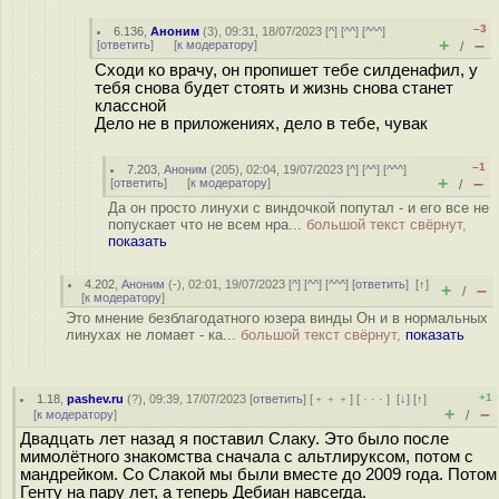
–3
6.136
,
Аноним
(
3
), 09:31, 18/07/2023 [
^
] [
^^
] [
^^^
]
+
–
[
ответить
]
[
к модератору
]
/
Сходи ко врачу, он пропишет тебе силденафил, у
тебя снова будет стоять и жизнь снова станет
классной
Дело не в приложениях, дело в тебе, чувак
–1
7.203
,
Аноним
(
205
), 02:04, 19/07/2023 [
^
] [
^^
] [
^^^
]
+
–
[
ответить
]
[
к модератору
]
/
Да он просто линухи с виндочкой попутал - и его все не
попускает что не всем нра...
большой текст свёрнут,
показать
4.202
,
Аноним
(
-
), 02:01, 19/07/2023 [
^
] [
^^
] [
^^^
] [
ответить
]
[
↑
]
+
–
/
[
к модератору
]
Это мнение безблагодатного юзера винды Он и в нормальных
линухах не ломает - ка...
большой текст свёрнут,
показать
+1
1.18
,
pashev.ru
(
?
), 09:39, 17/07/2023 [
ответить
] [
﹢﹢﹢
] [
· · ·
]
[
↓
] [
↑
]
+
–
[
к модератору
]
/
Двадцать лет назад я поставил Слаку. Это было после
мимолётного знакомства сначала с альтлируксом, потом с
мандрейком. Со Слакой мы были вместе до 2009 года. Потом
Генту на пару лет, а теперь Дебиан навсегда.