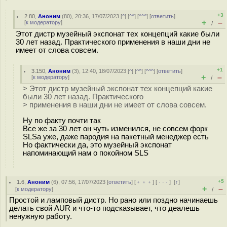
+3
2.80
,
Аноним
(
80
), 20:36, 17/07/2023 [
^
] [
^^
] [
^^^
] [
ответить
]
+
–
[
к модератору
]
/
Этот дистр музейный экспонат тех концепций какие были
30 лет назад. Практического применения в наши дни не
имеет от слова совсем.
+1
3.150
,
Аноним
(
3
), 12:40, 18/07/2023 [
^
] [
^^
] [
^^^
] [
ответить
]
+
–
[
к модератору
]
/
> Этот дистр музейный экспонат тех концепций какие
были 30 лет назад. Практического
> применения в наши дни не имеет от слова совсем.
Ну по факту почти так
Все же за 30 лет он чуть изменился, не совсем форк
SLSа уже, даже пародия на пакетный менеджер есть
Но фактически да, это музейный экспонат
напоминающий нам о покойном SLS
+5
1.6
,
Аноним
(
6
), 07:56, 17/07/2023 [
ответить
] [
﹢﹢﹢
] [
· · ·
]
[
↑
]
+
–
[
к модератору
]
/
Простой и ламповый дистр. Но рано или поздно начинаешь
делать свой AUR и что-то подсказывает, что деалешь
ненужную работу.