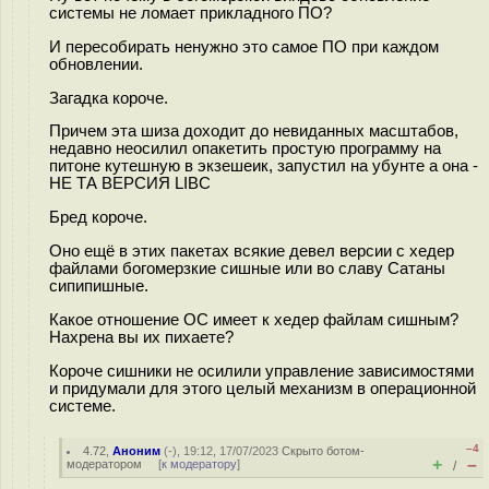
системы не ломает прикладного ПО?
И пересобирать ненужно это самое ПО при каждом
обновлении.
Загадка короче.
Причем эта шиза доходит до невиданных масштабов,
недавно неосилил опакетить простую программу на
питоне кутешную в экзешеик, запустил на убунте а она -
НЕ ТА ВЕРСИЯ LIBC
Бред короче.
Оно ещё в этих пакетах всякие девел версии с хедер
файлами богомерзкие сишные или во славу Сатаны
сипипишные.
Какое отношение ОС имеет к хедер файлам сишным?
Нахрена вы их пихаете?
Короче сишники не осилили управление зависимостями
и придумали для этого целый механизм в операционной
системе.
–4
4.72
,
Аноним
(
-
), 19:12, 17/07/2023
Скрыто ботом-
+
–
модератором
[
к модератору
]
/