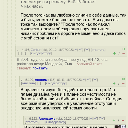
телеметрию и рекламу. Всё. Работает
> как часы.
После того как вы любезно слили о себе данные, так
и быть, можете больше не сливать. А из дома вы
тоже так выходите? "После того как помахал
миноискателем и обезвредил пару растяжек -
никаких проблем на дороге не замечено и даже гопов
с ягой сегодня нет!"
+1
4.116
,
Zenitur
(
ok
), 00:12, 18/07/2023 [
^
] [
^^
] [
^^^
] [
ответить
]
+
–
[
↓
] [
↑
] [
к модератору
]
/
В 2001 году, если ты собирал прогу под RH 7 2, она
работала везде Мандрейк, Сью...
большой текст
свёрнут,
показать
+3
5.120
,
Аноним
(
118
), 01:11, 18/07/2023 [
^
] [
^^
] [
^^^
]
+
–
[
ответить
]
[
↓
] [
к модератору
]
/
В нулевые линукс был действительно торт. И в
плане дизайна гуёв и в плане совместимости не
было такой каши из библиотек как сейчас. Сегодня
всё развитие упёрлось в увеличение отступов и
внедрение инклюзивной терминологии.
6.123
,
Аноньимъ
(
ok
), 02:20, 18/07/2023 [
^
] [
^^
] [
^^^
]
+
–
/
[
ответить
]
[
к модератору
]
В нулевых линуск тупо вылетал в кернел