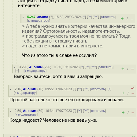
лекции в тетрадку писать надо, а не комментарии в
интернете.
5.247
,
aname
(
?
), 15:52, 29/02/2024 [
^
] [
^^
] [
^^^
] [
ответить
]
+
–
/
[
к модератору
]
> А тебе нужно знать критерии качества инженерного
изделия? Ортогональность, идемпотентность,
> программируемость твоя моя не понимать? Тогда
тебе лекции в тетрадку писать
> надо, а не комментарии в интернете.
Что из этого ты в слаке не осилил?
3.226
,
Аноним
(
226
), 11:30, 19/07/2023 [
^
] [
^^
] [
^^^
] [
ответить
]
+
–
/
[
↑
] [
к модератору
]
Выбрасывайтесь, хотя я вам и запрещаю.
–1
2.16
,
Аноним
(
16
), 09:22, 17/07/2023 [
^
] [
^^
] [
^^^
] [
ответить
]
[
↑
]
+
–
[
к модератору
]
/
Простой настолько что все его скопировали и попали.
2.59
,
Аноним
(
59
), 16:34, 17/07/2023 [
^
] [
^^
] [
^^^
] [
ответить
]
+
–
/
[
к модератору
]
Когда надоест? Человек не нов ведь уже.
+1