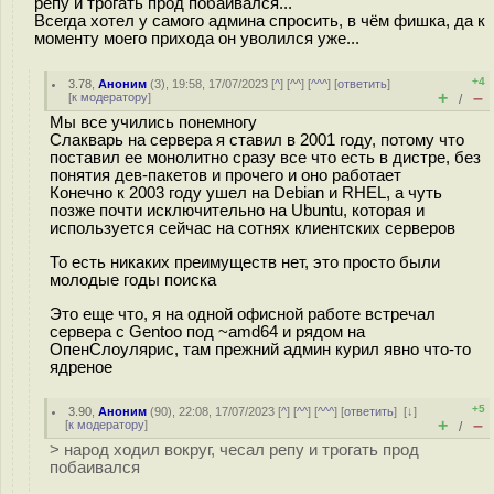
репу и трогать прод побаивался...
Всегда хотел у самого админа спросить, в чём фишка, да к
моменту моего прихода он уволился уже...
+4
3.78
,
Аноним
(
3
), 19:58, 17/07/2023 [
^
] [
^^
] [
^^^
] [
ответить
]
+
–
[
к модератору
]
/
Мы все учились понемногу
Слакварь на сервера я ставил в 2001 году, потому что
поставил ее монолитно сразу все что есть в дистре, без
понятия дев-пакетов и прочего и оно работает
Конечно к 2003 году ушел на Debian и RHEL, а чуть
позже почти исключительно на Ubuntu, которая и
используется сейчас на сотнях клиентских серверов
То есть никаких преимуществ нет, это просто были
молодые годы поиска
Это еще что, я на одной офисной работе встречал
сервера с Gentoo под ~amd64 и рядом на
ОпенСлоулярис, там прежний админ курил явно что-то
ядреное
+5
3.90
,
Аноним
(
90
), 22:08, 17/07/2023 [
^
] [
^^
] [
^^^
] [
ответить
]
[
↓
]
+
–
[
к модератору
]
/
> народ ходил вокруг, чесал репу и трогать прод
побаивался