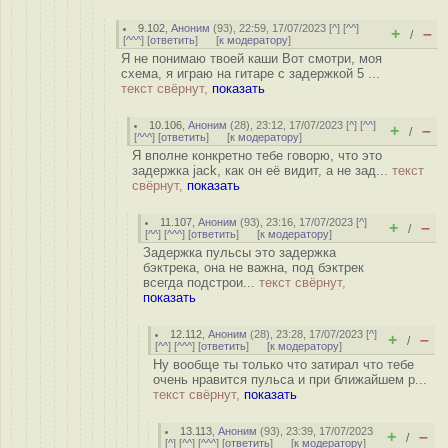
9.102
,
Аноним
(
93
), 22:59, 17/07/2023 [
^
] [
^^
]
+
–
/
[
^^^
] [
ответить
]
[
к модератору
]
Я не понимаю твоей каши Вот смотри, моя
схема, я играю на гитаре с задержкой 5 ...
текст свёрнут,
показать
10.106
,
Аноним
(
28
), 23:12, 17/07/2023 [
^
] [
^^
]
+
–
/
[
^^^
] [
ответить
]
[
к модератору
]
Я вполне конкретно тебе говорю, что это
задержка jack, как он её видит, а не зад...
текст
свёрнут,
показать
11.107
,
Аноним
(
93
), 23:16, 17/07/2023 [
^
]
+
–
/
[
^^
] [
^^^
] [
ответить
]
[
к модератору
]
Задержка пульсы это задержка
бэктрека, она не важна, под бэктрек
всегда подстрои...
текст свёрнут,
показать
12.112
,
Аноним
(
28
), 23:28, 17/07/2023 [
^
]
+
–
/
[
^^
] [
^^^
] [
ответить
]
[
к модератору
]
Ну вообще ты только что затирал что тебе
очень нравится пульса и при ближайшем р...
текст свёрнут,
показать
13.113
,
Аноним
(
93
), 23:39, 17/07/2023
+
–
/
[
^
] [
^^
] [
^^^
] [
ответить
]
[
к модератору
]