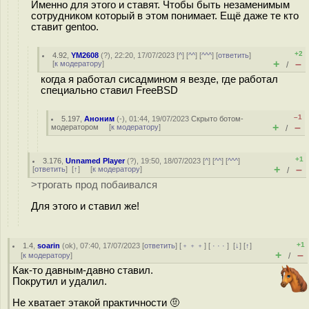
Именно для этого и ставят. Чтобы быть незаменимым
сотрудником который в этом понимает. Ещё даже те кто
ставит gentoo.
+2
4.92
,
YM2608
(
?
), 22:20, 17/07/2023 [
^
] [
^^
] [
^^^
] [
ответить
]
+
–
[
к модератору
]
/
когда я работал сисадмином я везде, где работал
специально ставил FreeBSD
–1
5.197
,
Аноним
(
-
), 01:44, 19/07/2023
Скрыто ботом-
+
–
модератором
[
к модератору
]
/
+1
3.176
,
Unnamed Player
(
?
), 19:50, 18/07/2023 [
^
] [
^^
] [
^^^
]
+
–
[
ответить
]
[
↑
] [
к модератору
]
/
>трогать прод побаивался
Для этого и ставил же!
+1
1.4
,
soarin
(
ok
), 07:40, 17/07/2023 [
ответить
] [
﹢﹢﹢
] [
· · ·
]
[
↓
] [
↑
]
+
–
[
к модератору
]
/
Как-то давным-давно ставил.
Покрутил и удалил.
Не хватает этакой практичности 🤨