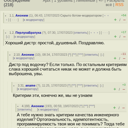
Обсуждение
Ajax
|
1 уровень
|
Линейный
|
+/-
|
Раскрыть
(218)
всё
|
RSS
1.1
,
Аноним
(
1
), 06:43, 17/07/2023
Скрыто ботом-модератором
[
﹢﹢
+54
+
–
﹢
] [
· · ·
] [
к модератору
]
/
+17
1.2
,
ПерлухаБратуха
(
?
), 07:30, 17/07/2023 [
ответить
] [
﹢﹢﹢
] [
· · ·
]
+
–
[
↓
] [
к модератору
]
/
Хороший дистр: простой, душевный. Поздравляю.
–11
2.10
,
Аноним
(
10
), 08:34, 17/07/2023 [
^
] [
^^
] [
^^^
] [
ответить
]
[
↓
]
+
–
[
к модератору
]
/
Дистр под водочку? Если только. По остальным критериям
слака хорошей считаться никак не может и должна быть
выброшена, увы.
+3
3.31
,
aname
(
?
), 11:25, 17/07/2023 [
^
] [
^^
] [
^^^
] [
ответить
]
[
↓
]
+
–
[
к модератору
]
/
Критерии эти, конечно же, мы не узнаем
4.193
,
Аноним
(
193
), 00:59, 19/07/2023 [
^
] [
^^
] [
^^^
]
+
–
/
[
ответить
]
[
к модератору
]
А тебе нужно знать критерии качества инженерного
изделия? Ортогональность, идемпотентность,
программируемость твоя моя не понимать? Тогда тебе