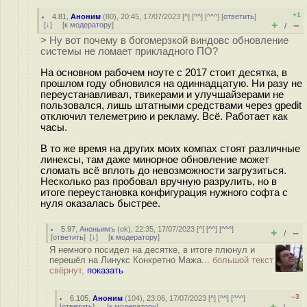
+1
4.81
,
Аноним
(
80
), 20:45, 17/07/2023 [
^
] [
^^
] [
^^^
] [
ответить
]
+
–
[
↓
] [
к модератору
]
/
> Ну вот почему в богомерзкой виндовс обновление
системы не ломает прикладного ПО?
На основном рабочем ноуте с 2017 стоит десятка, в
прошлом году обновился на одиннадцатую. Ни разу не
переустанавливал, твикерами и улучшайзерами не
пользовался, лишь штатными средствами через gpedit
отключил телеметрию и рекламу. Всё. Работает как
часы.
В то же время на других моих компах стоят различные
линексы, там даже минорное обновление может
сломать всё вплоть до невозможности загрузиться.
Несколько раз пробовал вручную разрулить, но в
итоге переустановка конфигурация нужного софта с
нуля оказалась быстрее.
5.97
,
Аноньимъ
(
ok
), 22:35, 17/07/2023 [
^
] [
^^
] [
^^^
]
+
–
/
[
ответить
]
[
↓
] [
к модератору
]
Я немного посидел на десятке, в итоге плюнул и
перешёл на Линукс Конкретно Мажа...
большой текст
свёрнут,
показать
–3
6.105
,
Аноним
(
104
), 23:06, 17/07/2023 [
^
] [
^^
] [
^^^
]
+
–
[
ответить
]
[
к модератору
]