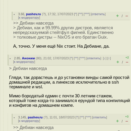
3.66
,
pashev.ru
(
?
), 17:32, 17/07/2023 [
^
] [
^^
] [
^^^
] [
ответить
]
+
–
/
[
к модератору
]
>> Дебиан навсегда
> Дебиан, как и 99.99% других дистров, является
непредсказуемой стейтфул фигней. Единственно
> толковые дистры -- NixOS и его братан Guix.
А, точно. У меня ещё Nix стоит. На Дебиане, да.
+2
2.85
,
Аноним
(
80
), 21:02, 17/07/2023 [
^
] [
^^
] [
^^^
] [
ответить
]
[
↓
] [
↑
]
+
–
[
к модератору
]
/
> Дебиан навсегда
Гляди, так дорастешь и до установки винды самой простой
домашней редакции, а линексов исключительно в ssh
терминале и wsl.
Мимо бородатый одмин с почти 30 летним стажем,
который тоже когда-то занимался ерундой типа конпиляций
и конфигов на домашнем компе.
+3
3.145
,
pashev.ru
(
?
), 11:01, 18/07/2023 [
^
] [
^^
] [
^^^
] [
ответить
]
+
–
[
к модератору
]
/
>> Дебиан навсегда