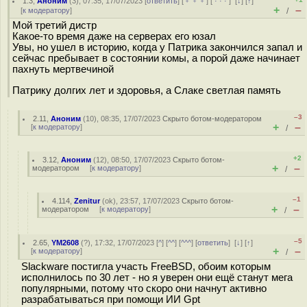
1.3
,
Аноним
(
3
), 07:35, 17/07/2023 [
ответить
] [
﹢﹢﹢
] [
· · ·
]
[
↓
] [
↑
]
+
–
[
к модератору
]
/
Мой третий дистр
Какое-то время даже на серверах его юзал
Увы, но ушел в историю, когда у Патрика закончился запал и
сейчас пребывает в состоянии комы, а порой даже начинает
пахнуть мертвечиной
Патрику долгих лет и здоровья, а Слаке светлая память
–3
2.11
,
Аноним
(
10
), 08:35, 17/07/2023
Скрыто ботом-модератором
+
–
[
к модератору
]
/
+2
3.12
,
Аноним
(
12
), 08:50, 17/07/2023
Скрыто ботом-
+
–
модератором
[
к модератору
]
/
–1
4.114
,
Zenitur
(
ok
), 23:57, 17/07/2023
Скрыто ботом-
+
–
модератором
[
к модератору
]
/
–5
2.65
,
YM2608
(
?
), 17:32, 17/07/2023 [
^
] [
^^
] [
^^^
] [
ответить
]
[
↓
] [
↑
]
+
–
[
к модератору
]
/
Slackware постигла участь FreeBSD, обоим которым
исполнилось по 30 лет - но я уверен они ещё станут мега
популярными, потому что скоро они начнут активно
разрабатываться при помощи ИИ Gpt