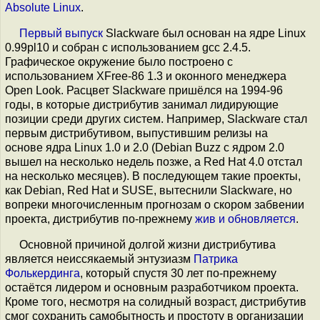
Absolute Linux
.
Первый выпуск
Slackware был основан на ядре Linux
0.99pl10 и собран с использованием gcc 2.4.5.
Графическое окружение было построено с
использованием XFree-86 1.3 и оконного менеджера
Open Look. Расцвет Slackware пришёлся на 1994-96
годы, в которые дистрибутив занимал лидирующие
позиции среди других систем. Например, Slackware стал
первым дистрибутивом, выпустившим релизы на
основе ядра Linux 1.0 и 2.0 (Debian Buzz с ядром 2.0
вышел на несколько недель позже, а Red Hat 4.0 отстал
на несколько месяцев). В последующем такие проекты,
как Debian, Red Hat и SUSE, вытеснили Slackware, но
вопреки многочисленным прогнозам о скором забвении
проекта, дистрибутив по-прежнему
жив и обновляется
.
Основной причиной долгой жизни дистрибутива
является неиссякаемый энтузиазм
Патрика
Фолькердинга
, который спустя 30 лет по-прежнему
остаётся лидером и основным разработчиком проекта.
Кроме того, несмотря на солидный возраст, дистрибутив
смог сохранить самобытность и простоту в организации