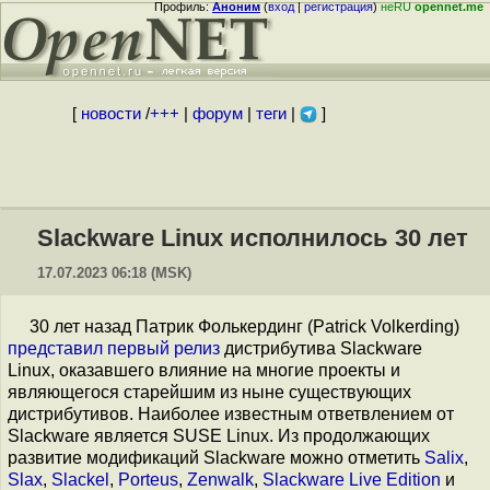
Профиль:
Аноним
(
вход
|
регистрация
)
неRU
opennet.me
[
новости
/
+++
|
форум
|
теги
|
]
Slackware Linux исполнилось 30 лет
17.07.2023 06:18 (MSK)
30 лет назад Патрик Фолькердинг (Patrick Volkerding)
представил
первый релиз
дистрибутива Slackware
Linux, оказавшего влияние на многие проекты и
являющегося старейшим из ныне существующих
дистрибутивов. Наиболее известным ответвлением от
Slackware является SUSE Linux. Из продолжающих
развитие модификаций Slackware можно отметить
Salix
,
Slax
,
Slackel
,
Porteus
,
Zenwalk
,
Slackware Live Edition
и