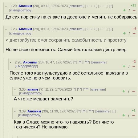
+11
1.20
,
Аноним
(
20
), 09:42, 17/07/2023 [
ответить
] [
﹢﹢﹢
] [
· · ·
]
[
↑
]
+
–
[
к модератору
]
/
До сих пор сижу на слаке на десктопе и менять не собираюсь
–4
1.23
,
Аноним
(
29
), 09:57, 17/07/2023 [
ответить
] [
﹢﹢﹢
] [
· · ·
]
[
↓
]
+
–
[
к модератору
]
/
> дистрибутив смог сохранить самобытность и простоту
Но не свою полезность. Самый бестолковый дистр эвер.
–2
2.28
,
Аноним
(
28
), 10:47, 17/07/2023 [
^
] [
^^
] [
^^^
] [
ответить
]
+
–
[
к модератору
]
/
После того как пульсаудио и всё остальное навязали в
слаке уже не о чем говорить.
3.35
,
aname
(
?
), 11:29, 17/07/2023 [
^
] [
^^
] [
^^^
] [
ответить
]
+
–
/
[
к модератору
]
А что же мешает заменить?
+1
3.39
,
Аноним
(
39
), 11:39, 17/07/2023 [
^
] [
^^
] [
^^^
] [
ответить
]
[
↓
]
+
–
[
к модератору
]
/
Как в Слаке можно что-то навязать? Вот чисто
технически? Не понимаю