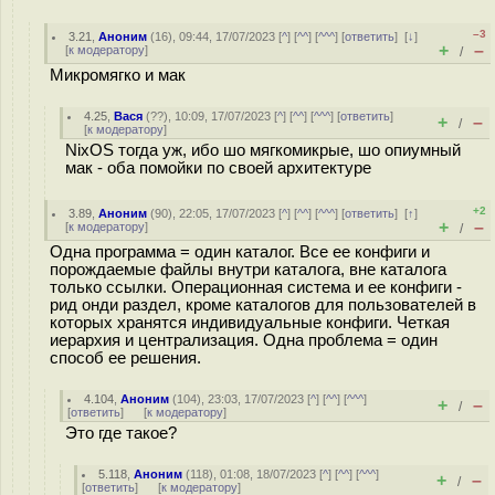
–3
3.21
,
Аноним
(
16
), 09:44, 17/07/2023 [
^
] [
^^
] [
^^^
] [
ответить
]
[
↓
]
+
–
[
к модератору
]
/
Микромягко и мак
4.25
,
Вася
(
??
), 10:09, 17/07/2023 [
^
] [
^^
] [
^^^
] [
ответить
]
+
–
/
[
к модератору
]
NixOS тогда уж, ибо шо мягкомикрые, шо опиумный
мак - оба помойки по своей архитектуре
+2
3.89
,
Аноним
(
90
), 22:05, 17/07/2023 [
^
] [
^^
] [
^^^
] [
ответить
]
[
↑
]
+
–
[
к модератору
]
/
Одна программа = один каталог. Все ее конфиги и
порождаемые файлы внутри каталога, вне каталога
только ссылки. Операционная система и ее конфиги -
рид онди раздел, кроме каталогов для пользователей в
которых хранятся индивидуальные конфиги. Четкая
иерархия и централизация. Одна проблема = один
способ ее решения.
4.104
,
Аноним
(
104
), 23:03, 17/07/2023 [
^
] [
^^
] [
^^^
]
+
–
/
[
ответить
]
[
к модератору
]
Это где такое?
5.118
,
Аноним
(
118
), 01:08, 18/07/2023 [
^
] [
^^
] [
^^^
]
+
–
/
[
ответить
]
[
к модератору
]