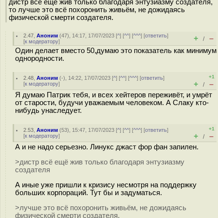
дистр всё ещё жив только благодаря энтузиазму создателя,
то лучше это всё похоронить живьём, не дожидаясь
физической смерти создателя.
2.47
,
Аноним
(
47
), 14:17, 17/07/2023 [
^
] [
^^
] [
^^^
] [
ответить
]
+
–
/
[
к модератору
]
Один делает вместо 50,думаю это показатель как минимум
однородности.
+1
2.48
,
Аноним
(
-
), 14:22, 17/07/2023 [
^
] [
^^
] [
^^^
] [
ответить
]
+
–
[
к модератору
]
/
Я думаю Патрик тебя, и всех хейтеров переживёт, и умрёт
от старости, будучи уважаемым человеком. А Слаку кто-
нибудь унаследует.
+1
2.53
,
Аноним
(
53
), 15:47, 17/07/2023 [
^
] [
^^
] [
^^^
] [
ответить
]
+
–
[
к модератору
]
/
А и не надо серьезно. Линукс джаст фор фан запилен.
>дистр всё ещё жив только благодаря энтузиазму
создателя
А иные уже пришли к кризису несмотря на поддержку
больших корпораций. Тут бы и задуматься.
>лучше это всё похоронить живьём, не дожидаясь
физической смерти создателя.