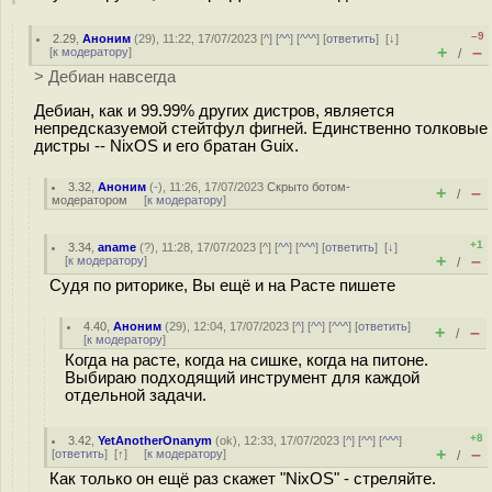
–9
2.29
,
Аноним
(
29
), 11:22, 17/07/2023 [
^
] [
^^
] [
^^^
] [
ответить
]
[
↓
]
+
–
[
к модератору
]
/
> Дебиан навсегда
Дебиан, как и 99.99% других дистров, является
непредсказуемой стейтфул фигней. Единственно толковые
дистры -- NixOS и его братан Guix.
3.32
,
Аноним
(
-
), 11:26, 17/07/2023
Скрыто ботом-
+
–
/
модератором
[
к модератору
]
+1
3.34
,
aname
(
?
), 11:28, 17/07/2023 [
^
] [
^^
] [
^^^
] [
ответить
]
[
↓
]
+
–
[
к модератору
]
/
Судя по риторике, Вы ещё и на Расте пишете
4.40
,
Аноним
(
29
), 12:04, 17/07/2023 [
^
] [
^^
] [
^^^
] [
ответить
]
+
–
/
[
к модератору
]
Когда на расте, когда на сишке, когда на питоне.
Выбираю подходящий инструмент для каждой
отдельной задачи.
+8
3.42
,
YetAnotherOnanym
(
ok
), 12:33, 17/07/2023 [
^
] [
^^
] [
^^^
]
+
–
[
ответить
]
[
↑
] [
к модератору
]
/
Как только он ещё раз скажет "NixOS" - стреляйте.