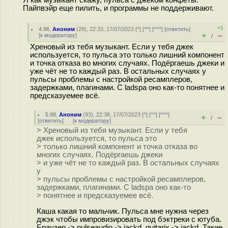
Пайпвэйр еще пилить, и программы не поддерживают.
+1
4.96
,
Аноним
(
28
), 22:33, 17/07/2023 [
^
] [
^^
] [
^^^
] [
ответить
]
+
–
[
к модератору
]
/
Хреновый из тебя музыкант. Если у тебя джек
используется, то пульса это только лишний компонент
и точка отказа во многих случаях. Подёргаешь джеки и
уже чёт не то каждый раз. В остальных случаях у
пульсы проблемы с настройкой ресамплеров,
задержками, плагинами. С ladspa оно как-то понятнее и
предсказуемее всё.
5.98
,
Аноним
(
93
), 22:38, 17/07/2023 [
^
] [
^^
] [
^^^
]
+
–
/
[
ответить
]
[
к модератору
]
> Хреновый из тебя музыкант. Если у тебя
джек используется, то пульса это
> только лишний компонент и точка отказа во
многих случаях. Подёргаешь джеки
> и уже чёт не то каждый раз. В остальных случаях
у
> пульсы проблемы с настройкой ресамплеров,
задержками, плагинами. С ladspa оно как-то
> понятнее и предсказуемее всё.
Каша какая то мальчик. Пульса мне нужна через
джэк чтобы импровизировать под бэктреки с ютуба.
Браузер -> pulseaudio -> jackd, guitarix -> jackd. Такие