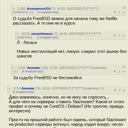
+2
3.115
,
Anonymous314
(
?
), 00:03, 18/07/2023 [
^
] [
^^
] [
^^^
]
+
–
[
ответить
]
[
↓
] [
к модератору
]
/
О судьбе FreeBSD можно для начала тому же Netflix
рассказать. А то они не в курсе.
4.173
,
voiceofreason
(
?
), 18:42, 18/07/2023 [
^
] [
^^
] [
^^^
]
+
–
/
[
ответить
]
[
к модератору
]
Л - Легаси
Новых инсталляций нет, линукс сожрал этот рынок без
шансов
+1
3.132
,
Аноним
(
132
), 07:53, 18/07/2023 [
^
] [
^^
] [
^^^
] [
ответить
]
+
–
[
↑
] [
к модератору
]
/
За судьбу FreeBSD не беспокойся.
2.74
,
Аноним
(
74
), 19:19, 17/07/2023 [
^
] [
^^
] [
^^^
] [
ответить
]
[
↑
]
+
–
/
[
к модератору
]
Дико извиняюсь, конечно, но не могу не спросить...
А для чего на серверах ставить Slackware? Какой от этого
профит и почему не CentOS / Debian? (Не троллю, правда
интересно)
Просто на прошлой работе был парень, который Slackware
на production серверы воткнул, народ ходил вокруг, чесал