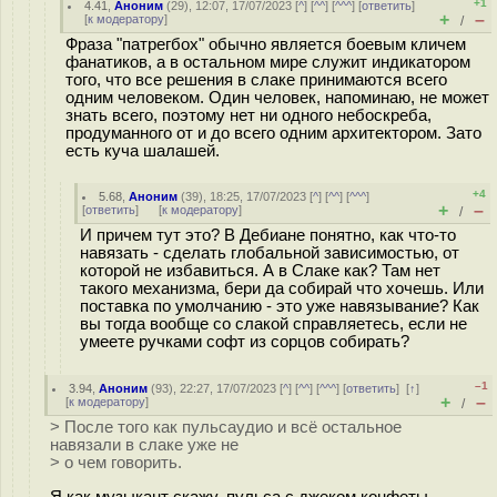
+1
4.41
,
Аноним
(
29
), 12:07, 17/07/2023 [
^
] [
^^
] [
^^^
] [
ответить
]
+
–
[
к модератору
]
/
Фраза "патрегбох" обычно является боевым кличем
фанатиков, а в остальном мире служит индикатором
того, что все решения в слаке принимаются всего
одним человеком. Один человек, напоминаю, не может
знать всего, поэтому нет ни одного небоскреба,
продуманного от и до всего одним архитектором. Зато
есть куча шалашей.
+4
5.68
,
Аноним
(
39
), 18:25, 17/07/2023 [
^
] [
^^
] [
^^^
]
+
–
[
ответить
]
[
к модератору
]
/
И причем тут это? В Дебиане понятно, как что-то
навязать - сделать глобальной зависимостью, от
которой не избавиться. А в Слаке как? Там нет
такого механизма, бери да собирай что хочешь. Или
поставка по умолчанию - это уже навязывание? Как
вы тогда вообще со слакой справляетесь, если не
умеете ручками софт из сорцов собирать?
–1
3.94
,
Аноним
(
93
), 22:27, 17/07/2023 [
^
] [
^^
] [
^^^
] [
ответить
]
[
↑
]
+
–
[
к модератору
]
/
> После того как пульсаудио и всё остальное
навязали в слаке уже не
> о чем говорить.
Я как музыкант скажу, пульса с джеком конфеты.