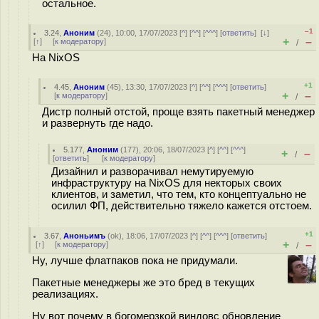
остальное.
–1
3.24
,
Аноним
(
24
), 10:00, 17/07/2023 [
^
] [
^^
] [
^^^
] [
ответить
]
[
↓
]
+
–
[
↑
] [
к модератору
]
/
На NixOS
+1
4.45
,
Аноним
(
45
), 13:30, 17/07/2023 [
^
] [
^^
] [
^^^
] [
ответить
]
+
–
[
к модератору
]
/
Дистр полный отстой, проще взять пакетный менеджер
и развернуть где надо.
5.177
,
Аноним
(
177
), 20:06, 18/07/2023 [
^
] [
^^
] [
^^^
]
+
–
/
[
ответить
]
[
к модератору
]
Дизайнил и разворачивал немутируемую
инфраструктуру на NixOS для некторых своих
клиентов, и заметил, что тем, кто концептуально не
осилил ФП, действительно тяжело кажется отстоем.
+1
3.67
,
Аноньимъ
(
ok
), 18:06, 17/07/2023 [
^
] [
^^
] [
^^^
] [
ответить
]
+
–
[
↑
] [
к модератору
]
/
Ну, лучше флатпаков пока не придумали.
Пакетные менеджеры же это бред в текущих
реализациях.
Ну вот почему в богомерзкой виндовс обновление