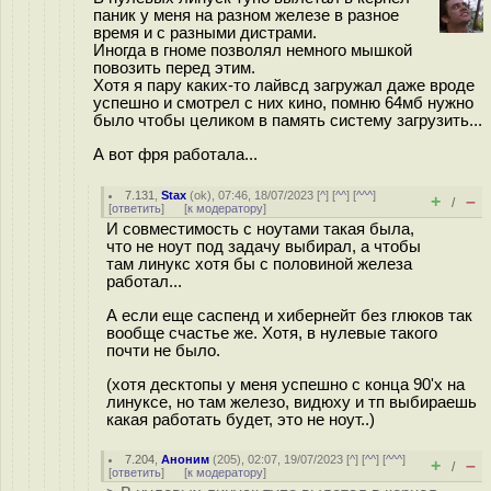
паник у меня на разном железе в разное
время и с разными дистрами.
Иногда в гноме позволял немного мышкой
повозить перед этим.
Хотя я пару каких-то лайвсд загружал даже вроде
успешно и смотрел с них кино, помню 64мб нужно
было чтобы целиком в память систему загрузить...
А вот фря работала...
7.131
,
Stax
(
ok
), 07:46, 18/07/2023 [
^
] [
^^
] [
^^^
]
+
–
/
[
ответить
]
[
к модератору
]
И совместимость с ноутами такая была,
что не ноут под задачу выбирал, а чтобы
там линукс хотя бы с половиной железа
работал...
А если еще саспенд и хибернейт без глюков так
вообще счастье же. Хотя, в нулевые такого
почти не было.
(хотя десктопы у меня успешно с конца 90'х на
линуксе, но там железо, видюху и тп выбираешь
какая работать будет, это не ноут..)
7.204
,
Аноним
(
205
), 02:07, 19/07/2023 [
^
] [
^^
] [
^^^
]
+
–
/
[
ответить
]
[
к модератору
]