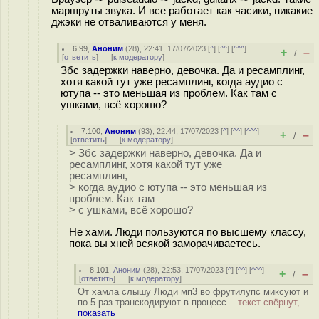
маршруты звука. И все работает как часики, никакие
джэки не отваливаются у меня.
6.99
,
Аноним
(
28
), 22:41, 17/07/2023 [
^
] [
^^
] [
^^^
]
+
–
/
[
ответить
]
[
к модератору
]
Збс задержки наверно, девочка. Да и ресамплинг,
хотя какой тут уже ресамплинг, когда аудио с
ютупа -- это меньшая из проблем. Как там с
ушками, всё хорошо?
7.100
,
Аноним
(
93
), 22:44, 17/07/2023 [
^
] [
^^
] [
^^^
]
+
–
/
[
ответить
]
[
к модератору
]
> Збс задержки наверно, девочка. Да и
ресамплинг, хотя какой тут уже
ресамплинг,
> когда аудио с ютупа -- это меньшая из
проблем. Как там
> с ушками, всё хорошо?
Не хами. Люди пользуются по высшему классу,
пока вы хней всякой заморачиваетесь.
8.101
,
Аноним
(
28
), 22:53, 17/07/2023 [
^
] [
^^
] [
^^^
]
+
–
/
[
ответить
]
[
к модератору
]
От хамла слышу Люди мп3 во фрутилупс миксуют и
по 5 раз транскодируют в процесс...
текст свёрнут,
показать