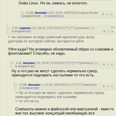
Gobo Linux. Но он, кажись, не взлетел.
6.143
,
Аноним
(
143
), 10:04, 18/07/2023
Скрыто ботом-
+
–
/
модератором
[
к модератору
]
+3
2.19
,
eugener
(
ok
), 09:40, 17/07/2023 [
^
] [
^^
] [
^^^
] [
ответить
]
[
↑
]
+
–
[
к модератору
]
/
> он заложил основу ужасной архитектуры всех
дистров от которой сейчас пытаются уйти
Уйти куда? На атомарно обновляемый образ со снапами и
флатпаками? Спасибо, не надо.
3.22
,
Аноним
(
16
), 09:46, 17/07/2023 [
^
] [
^^
] [
^^^
] [
ответить
]
[
↓
]
+
–
/
[
к модератору
]
Ну а что раз не могут сделать нормально сразу,
приходится подпирать костылями то что есть.
4.198
,
Аноним
(
-
), 01:46, 19/07/2023 [
^
] [
^^
] [
^^^
] [
ответить
]
+
–
/
[
к модератору
]
> Ну а что раз не могут сделать нормально сразу,
приходится подпирать костылями
> то что есть.
Снапшоты можно и файлухой или виртуалкой - вместо
вон тех высоких концэпций нагибающих все