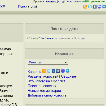
Профиль:
Аноним
(
вход
|
регистрация
)
неRU
opennet.me
РУМ
Поиск
(
теги
)
Памятные даты
17 июля
Slackware
исполнилось 33 года
даемую
ютерных
Навигация
Каналы:
 но и
Разделы новостей
|
Сводные
Что нового на OpenNet
еляющее
Поиск в новостях
Размер
Новые комментарии
вателям
Добавить свою новость
ache,
erkeley DB