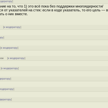
одератору
]
е на то, что 1) это всё пока без поддержки многоядерности/
 от указателей на стек: если в коде указатель, то его цель — в
ть о них вместе.
] [
к модератору
]
ору
]
[
к модератору
]
ром
[
к модератору
]
[
к модератору
]
дератору
]
модератору
]
одератору
]