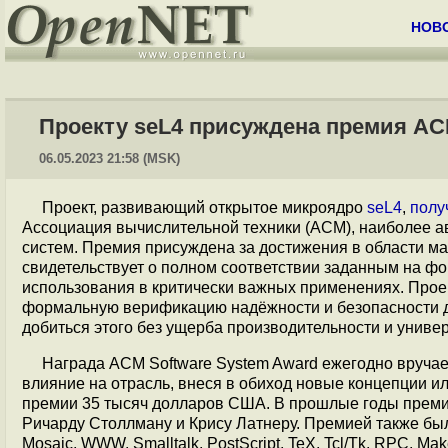
НОВ
Проекту seL4 присуждена премия AC
06.05.2023 21:58 (MSK)
Проект, развивающий открытое микроядро
seL4
,
полу
Ассоциация вычислительной техники (ACM), наиболее а
систем. Премия присуждена за достижения в области ма
свидетельствует о полном соответствии заданным на ф
использования в критически важных применениях. Проек
формальную верификацию надёжности и безопасности д
добиться этого без ущерба производительности и униве
Награда ACM Software System Award ежегодно вруча
влияние на отрасль, внеся в обиход новые концепции 
премии 35 тысяч долларов США. В прошлые годы преми
Ричарду Столлману и Крису Латнеру. Премией также были
Mosaic, WWW, Smalltalk, PostScript, TeX, Tcl/Tk, RPC, Mak