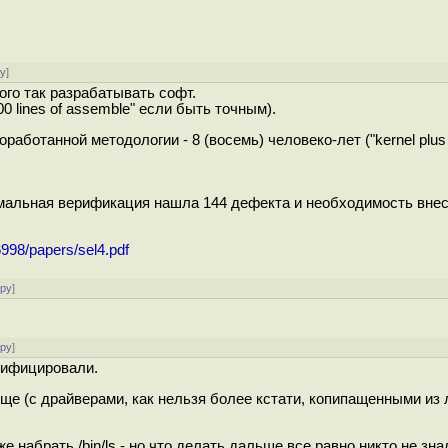
ру
]
ого так разрабатывать софт.
00 lines of assemble" если быть точным).
ботанной методологии - 8 (восемь) человеко-лет ("kernel plus p
мальная верификация нашла 144 дефекта и необходимость внес
998/papers/sel4.pdf
ору
]
ору
]
ерифицировали.
ще (с драйверами, как нельзя более кстати, копипащенными из 
 набрать /bin/ls - но что делать дальше все равно никто не зна