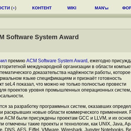
ОСТИ
(
+
)
КОНТЕНТ
WIKI
MAN'ы
ФО
M Software System Award
чил
премию
ACM Software System Award
, ежегодно присуж
вторитетной международной организации в области компь
тематического доказательства надёжности работы, которое
ормальном языке спецификациям и признаёт готовность
т seL4 показал, что можно не только полностью провести
ля проектов уровня промышленных операционных систем,
рсальности.
ется за разработку программных систем, оказавших опред
или раскрывших новые области коммерческого применения. 
и ACM были присуждены проектам GCC и LLVM, и их осно
 отмечены такие проекты и технологии, как UNIX, Java, Ap
e, DNS, AFS, Eiffel, VMware, Wireshark, Jupyter Notebooks, B