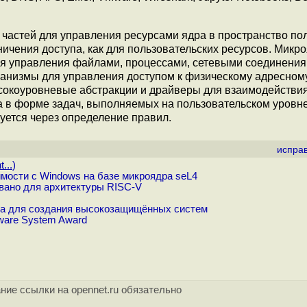
частей для управления ресурсами ядра в пространство по
ничения доступа, как для пользовательских ресурсов. Микр
я управления файлами, процессами, сетевыми соединениями
ханизмы для управления доступом к физическому адресном
сокоуровневые абстракции и драйверы для взаимодействия
 в форме задач, выполняемых на пользовательском уровне
уется через определение правил.
испра
...
)
мости с Windows на базе микроядра seL4
вано для архитектуры RISC-V
ма для создания высокозащищённых систем
ware System Award
ние ссылки на opennet.ru обязательно