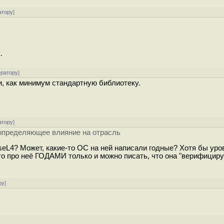
атору
]
.
ератору
]
и, как минимум стандартную библиотеку.
атору
]
 определяющее влияние на отрасль
seL4? Может, какие-то ОС на ней написали годные? Хотя бы уро
что про неё ГОДАМИ только и можно писать, что она "верифицир
ру
]