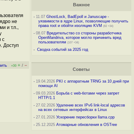
Важное
льзователя
-
11.07
GhostLock, BadEpoll и Januscape -
оядро не
уязвимости в ядре Linux, позволяющие получить
права root и обойти изоляцию KVM
(82 +34)
 и т.п.,
у
-
08.07
Вредительство со стороны разработчика
OpenMandriva, которое могло причинить вред
 с
пользователям
(107 +34)
. Доступ
-
Сводка событий за 2025 год
+
–
вить
/
+30
Советы
-
19.04.2026
PKI с аппаратным TRNG за 10 дней при
помощи AI
-
09.03.2026
Борьба с web-ботами через запрет
HTTP/1.1
-
27.02.2026
Удаление всех IPv6 link-local адресов
на всех сетевых интерфейсах в Linux
-
27.01.2026
Ускорение пересборки llama.cpp
-
25.12.2025
Атомарные обновления в OSTree