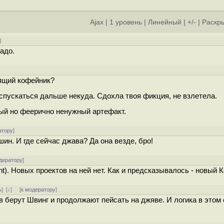
Ajax
|
1 уровень
|
Линейный
|
+/-
|
Раскры
]
адо.
рящий кофейник?
о спускаться дальше некуда. Сдохла твоя фикция, не взлетела.
тный но феерично ненужный артефакт.
атору
]
ин. И где сейчас джава? Да она везде, бро!
дератору
]
nt). Новых проектов на ней нет. Как и предсказывалось - новый К
ь
]
[
↓
] [
к модератору
]
 берут Швинг и продолжают пейсать на джяве. И логика в этом е