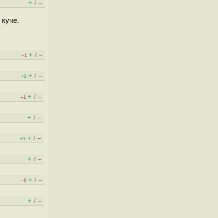
+
–
/
 куче.
+
–
/
–1
+
–
/
+2
+
–
/
–1
+
–
/
+
–
/
+1
+
–
/
+
–
/
–5
+
–
/