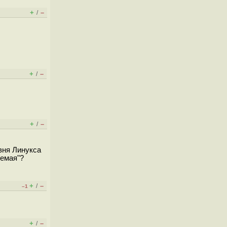
+
–
/
+
–
/
+
–
/
вня Линукса
уемая"?
+
–
/
–1
+
–
/