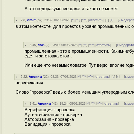
А это недоразумение даже и такого не может.
2.8
,
vitalif
(
ok
), 23:32, 06/05/2023 [
^
] [
^^
] [
^^^
] [
ответить
]
[
↓
] [
↑
] [
к модера
в этом контексте "для проектов уровня промышленных о
3.45
,
пох.
(
?
), 23:09, 08/05/2023 [
^
] [
^^
] [
^^^
] [
ответить
]
[
к модерат
промышленная - это в промышленности. Каким-нибуд
едет и заготовка стоит.
Или еще что незамысловатое. Тут верю, вполне годи
2.22
,
Аноним
(
22
), 08:33, 07/05/2023 [
^
] [
^^
] [
^^^
] [
ответить
]
[
↓
] [
↑
] [
к мод
верификация
Слово "проверка" ведь с более меньшим углеродным сле
3.41
,
Аноним
(
41
), 19:24, 08/05/2023 [
^
] [
^^
] [
^^^
] [
ответить
]
[
к мод
Верификация - проверка
Аутентификация - проверка
Авторизация - проверка
Валидация - проверка