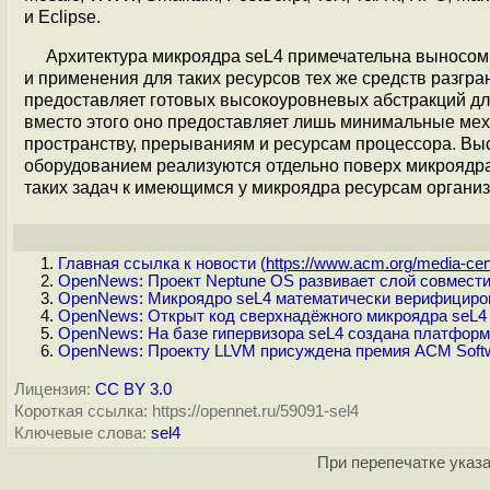
и Eclipse.
Архитектура микроядра seL4 примечательна выносом 
и применения для таких ресурсов тех же средств разгра
предоставляет готовых высокоуровневых абстракций дл
вместо этого оно предоставляет лишь минимальные ме
пространству, прерываниям и ресурсам процессора. Вы
оборудованием реализуются отдельно поверх микроядра
таких задач к имеющимся у микроядра ресурсам организ
Главная ссылка к новости (
https://www.acm.org/media-cent
OpenNews: Проект Neptune OS развивает слой совмести
OpenNews: Микроядро seL4 математически верифициро
OpenNews: Открыт код сверхнадёжного микроядра seL4
OpenNews: На базе гипервизора seL4 создана платфор
OpenNews: Проекту LLVM присуждена премия ACM Soft
Лицензия:
CC BY 3.0
Короткая ссылка: https://opennet.ru/59091-sel4
Ключевые слова:
sel4
При перепечатке указа