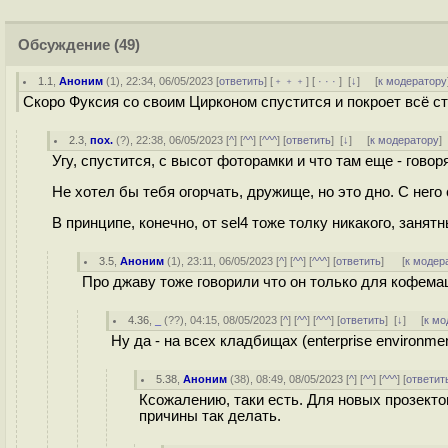
Обсуждение
(49)
1.1
,
Аноним
(
1
), 22:34, 06/05/2023 [
ответить
] [
﹢﹢﹢
] [
· · ·
]
[
↓
] [
к модератору
Скоро Фуксия со своим Цирконом спустится и покроет всё ст
2.3
,
пох.
(
?
), 22:38, 06/05/2023 [
^
] [
^^
] [
^^^
] [
ответить
]
[
↓
] [
к модератору
]
Угу, спустится, с высот фоторамки и что там еще - гово
Не хотел бы тебя огорчать, дружище, но это дно. С нег
В принципе, конечно, от sel4 тоже толку никакого, заня
3.5
,
Аноним
(
1
), 23:11, 06/05/2023 [
^
] [
^^
] [
^^^
] [
ответить
]
[
к модер
Про джаву тоже говорили что он только для кофемаш
4.36
,
_
(
??
), 04:15, 08/05/2023 [
^
] [
^^
] [
^^^
] [
ответить
]
[
↓
] [
к мо
Ну да - на всех кладбищах (enterprise environme
5.38
,
Аноним
(
38
), 08:49, 08/05/2023 [
^
] [
^^
] [
^^^
] [
ответит
Ксожалению, таки есть. Для новых прозектов
причины так делать.