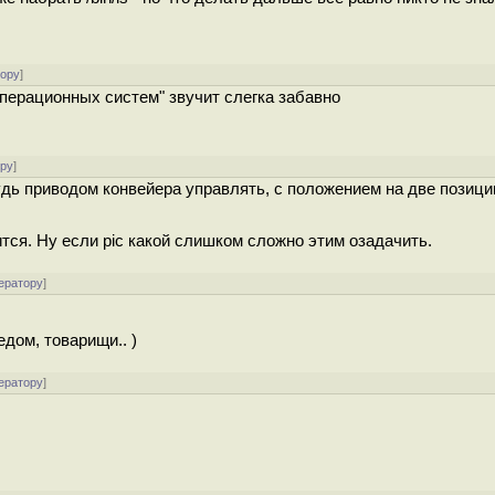
тору
]
перационных систем" звучит слегка забавно
ору
]
ь приводом конвейера управлять, с положением на две позиции
тся. Ну если pic какой слишком сложно этим озадачить.
ератору
]
дом, товарищи.. )
ератору
]