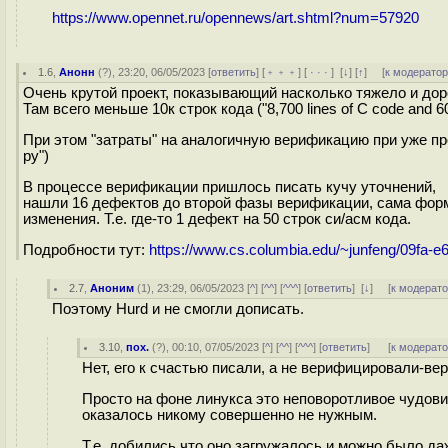
https://www.opennet.ru/opennews/art.shtml?num=57920
1.6
,
Анонн
(
?
), 23:20, 06/05/2023 [
ответить
] [
﹢﹢﹢
] [
· · ·
]
[
↓
] [
↑
] [
к модерато
Очень крутой проект, показывающий насколько тяжело и дор
Там всего меньше 10к строк кода ("8,700 lines of C code and 6
При этом "затраты" на аналогичную верификацию при уже прора
py")
В процессе верификации пришлось писать кучу уточнений,
нашли 16 дефектов до второй фазы верификации, сама фор
изменения. Т.е. где-то 1 дефект на 50 строк си/асм кода.
Подробности тут:
https://www.cs.columbia.edu/~junfeng/09fa-e6
2.7
,
Аноним
(
1
), 23:29, 06/05/2023 [
^
] [
^^
] [
^^^
] [
ответить
]
[
↓
] [
к модерат
Поэтому Hurd и не смогли дописать.
3.10
,
пох.
(
?
), 00:10, 07/05/2023 [
^
] [
^^
] [
^^^
] [
ответить
]
[
к модерат
Нет, его к счастью писали, а не верифицировали-в
Просто на фоне линукса это неповоротливое чудови
оказалось никому совершенно не нужным.
Т.е. добились что оно загружалось и можно было даже