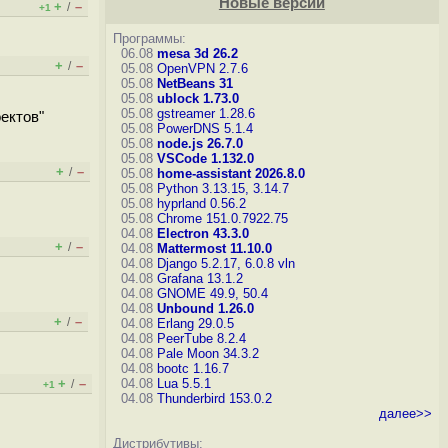
Новые версии
+
–
/
+1
Программы:
06.08
mesa 3d 26.2
+
–
/
05.08
OpenVPN 2.7.6
05.08
NetBeans 31
05.08
ublock 1.73.0
05.08
gstreamer 1.28.6
ектов"
05.08
PowerDNS 5.1.4
05.08
node.js 26.7.0
05.08
VSCode 1.132.0
+
–
/
05.08
home-assistant 2026.8.0
05.08
Python 3.13.15, 3.14.7
05.08
hyprland 0.56.2
05.08
Chrome 151.0.7922.75
04.08
Electron 43.3.0
+
–
/
04.08
Mattermost 11.10.0
04.08
Django 5.2.17, 6.0.8
vln
04.08
Grafana 13.1.2
04.08
GNOME 49.9, 50.4
04.08
Unbound 1.26.0
+
–
/
04.08
Erlang 29.0.5
04.08
PeerTube 8.2.4
04.08
Pale Moon 34.3.2
04.08
bootc 1.16.7
+
–
04.08
Lua 5.5.1
/
+1
04.08
Thunderbird 153.0.2
далее>>
Дистрибутивы: