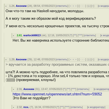
1.24
,
Аноним
(
24
), 08:54, 07/05/2023 [
ответить
] [
﹢﹢﹢
] [
· · ·
]
[
↓
] [
↑
] [
к модер
Они что-то там на Haskell начудили, молодцы.
А я могу таким же образом мой код верифицировать?
У меня есть несколько крошечных проектов, на тысячу строк
2.61
,
warlock66613
(
ok
), 12:16, 10/05/2023 [
^
] [
^^
] [
^^^
] [
ответить
]
[
к мод
Нет. Вы же наверняка используете сторонние библиотек
1.29
,
Аноним
(
29
), 12:48, 07/05/2023 [
ответить
] [
﹢﹢﹢
] [
· · ·
]
[
↓
] [
↑
] [
к модер
> вручается за разработку программных систем, оказавших
шта?! А можно чуть подробнее, на что повлияла разработка 
- 1% декстопа и то хорошо. Или seL4 только тем и хороша, 
:))))))) (проверяемая, клоуны!)
2.31
,
Аноним
(
31
), 13:47, 07/05/2023 [
^
] [
^^
] [
^^^
] [
ответить
]
[
к модерато
https://www.opennet.ru/opennews/art.shtml?num=59052
Это Вам не подойдет?
2.32
,
пох.
(
?
), 16:34, 07/05/2023 [
^
] [
^^
] [
^^^
] [
ответить
]
[
к модератору
]