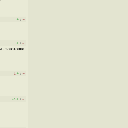
+
–
/
+
–
/
 - заготовка
+
–
/
–1
+
–
/
+5