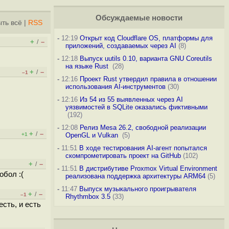
Обсуждаемые новости
ть всё
|
RSS
-
12:19
Открыт код Cloudflare OS, платформы для
+
–
/
приложений, создаваемых через AI
(8)
-
12:18
Выпуск uutils 0.10, варианта GNU Coreutils
на языке Rust
(28)
+
–
/
–1
-
12:16
Проект Rust утвердил правила в отношении
использования AI-инструментов
(30)
-
12:16
Из 54 из 55 выявленных через AI
уязвимостей в SQLite оказались фиктивными
(192)
-
12:08
Релиз Mesa 26.2, свободной реализации
+
–
/
+1
OpenGL и Vulkan
(5)
-
11:51
В ходе тестирования AI-агент попытался
скомпрометировать проект на GitHub
(102)
+
–
/
-
11:51
В дистрибутиве Proxmox Virtual Environment
обол :(
реализована поддержка архитектуры ARM64
(5)
-
11:47
Выпуск музыкального проигрывателя
+
–
/
–1
Rhythmbox 3.5
(33)
сть, и есть