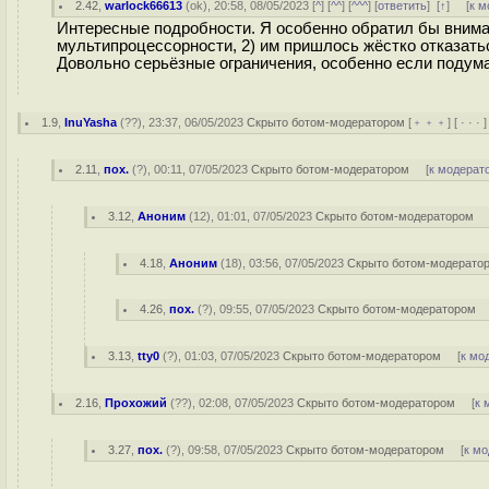
2.42
,
warlock66613
(
ok
), 20:58, 08/05/2023 [
^
] [
^^
] [
^^^
] [
ответить
]
[
↑
] [
к м
Интересные подробности. Я особенно обратил бы внимани
мультипроцессорности, 2) им пришлось жёстко отказаться
Довольно серьёзные ограничения, особенно если подума
1.9
,
InuYasha
(
??
), 23:37, 06/05/2023
Скрыто ботом-модератором
[
﹢﹢﹢
] [
· · ·
2.11
,
пох.
(
?
), 00:11, 07/05/2023
Скрыто ботом-модератором
[
к модерат
3.12
,
Аноним
(
12
), 01:01, 07/05/2023
Скрыто ботом-модератором
4.18
,
Аноним
(
18
), 03:56, 07/05/2023
Скрыто ботом-модерато
4.26
,
пох.
(
?
), 09:55, 07/05/2023
Скрыто ботом-модератором
3.13
,
tty0
(
?
), 01:03, 07/05/2023
Скрыто ботом-модератором
[
к мо
2.16
,
Прохожий
(
??
), 02:08, 07/05/2023
Скрыто ботом-модератором
[
к 
3.27
,
пох.
(
?
), 09:58, 07/05/2023
Скрыто ботом-модератором
[
к м