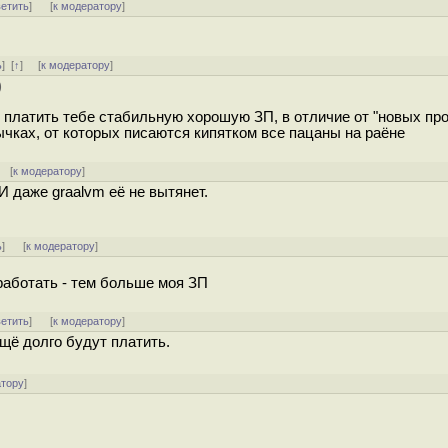
ветить
]
[
к модератору
]
ь
]
[
↑
] [
к модератору
]
)
 платить тебе стабильную хорошую ЗП, в отличие от "новых про
чках, от которых писаются кипятком все пацаны на раёне
 [
к модератору
]
И даже graalvm её не вытянет.
ь
]
[
к модератору
]
аботать - тем больше моя ЗП
ветить
]
[
к модератору
]
ещё долго будут платить.
атору
]