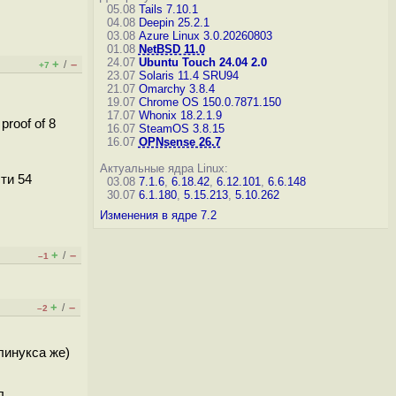
05.08
Tails 7.10.1
04.08
Deepin 25.2.1
03.08
Azure Linux 3.0.20260803
01.08
NetBSD 11.0
24.07
Ubuntu Touch 24.04 2.0
+
–
/
+7
23.07
Solaris 11.4 SRU94
21.07
Omarchy 3.8.4
19.07
Chrome OS 150.0.7871.150
17.07
Whonix 18.2.1.9
roof of 8
16.07
SteamOS 3.8.15
16.07
OPNsense 26.7
Актуальные ядра Linux:
ти 54
03.08
7.1.6
,
6.18.42
,
6.12.101
,
6.6.148
30.07
6.1.180
,
5.15.213
,
5.10.262
Изменения в ядре 7.2
+
–
/
–1
+
–
/
–2
линукса же)
л.