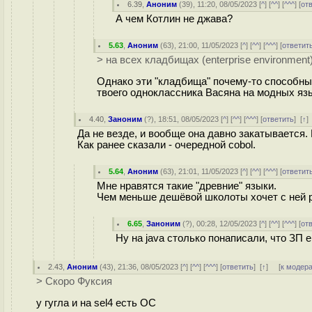
6.39
,
Аноним
(
39
), 11:20, 08/05/2023 [
^
] [
^^
] [
^^^
] [
от
А чем Котлин не джава?
5.63
,
Аноним
(
63
), 21:00, 11/05/2023 [
^
] [
^^
] [
^^^
] [
ответит
> на всех кладбищах (enterprise environment
Однако эти "кладбища" почему-то способны
твоего одноклассника Васяна на модных язы
4.40
,
Заноним
(
?
), 18:51, 08/05/2023 [
^
] [
^^
] [
^^^
] [
ответить
]
[
↑
]
Да не везде, и вообще она давно закатывается. 
Как ранее сказали - очередной cobol.
5.64
,
Аноним
(
63
), 21:01, 11/05/2023 [
^
] [
^^
] [
^^^
] [
ответит
Мне нравятся такие "древние" языки.
Чем меньше дешёвой школоты хочет с ней р
6.65
,
Заноним
(
?
), 00:28, 12/05/2023 [
^
] [
^^
] [
^^^
] [
от
Ну на java столько понаписали, что ЗП 
2.43
,
Аноним
(
43
), 21:36, 08/05/2023 [
^
] [
^^
] [
^^^
] [
ответить
]
[
↑
] [
к модер
> Скоро Фуксия
у гугла и на sel4 есть ОС