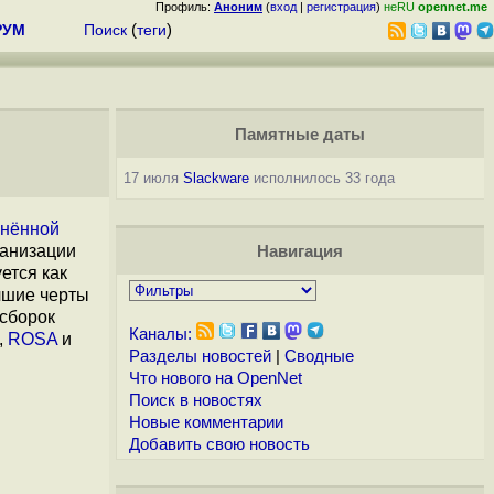
Профиль:
Аноним
(
вход
|
регистрация
)
неRU
opennet.me
РУМ
Поиск
(
теги
)
Памятные даты
17 июля
Slackware
исполнилось 33 года
нённой
ганизации
Навигация
ется как
чшие черты
 сборок
Каналы:
,
ROSA
и
Разделы новостей
|
Сводные
Что нового на OpenNet
Поиск в новостях
Новые комментарии
Добавить свою новость