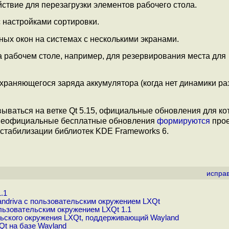
ствие для перезагрузки элементов рабочего стола.
 настройками сортировки.
ых окон на системах с несколькими экранами.
 рабочем столе, например, для резервирования места для
храняющегося заряда аккумулятора (когда нет динамики ра
вываться на ветке Qt 5.15, официальные обновления для ко
а неофициальные бесплатные обновления
формируются
прое
 стабилизации библиотек KDE Frameworks 6.
испра
.1
driva с пользовательским окружением LXQt
льзовательским окружением LXQt 1.1
льского окружения LXQt, поддерживающий Wayland
t на базе Wayland