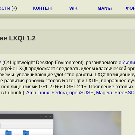
ОСТИ
(
+
)
КОНТЕНТ
WIKI
MAN'ы
ФО
е LXQt 1.2
2
(Qt Lightweight Desktop Environment), развиваемого
объеди
терфейс LXQt продолжает следовать идеям классической ор
риёмы, увеличивающие удобство работы. LXQt позициониру
е развития рабочих столов Razor-qt и LXDE, вобравшее лу
 под лицензиями GPL 2.0+ и LGPL 2.1+. Появление готовых
в Lubuntu),
Arch Linux
,
Fedora
,
openSUSE
,
Mageia
,
FreeBSD