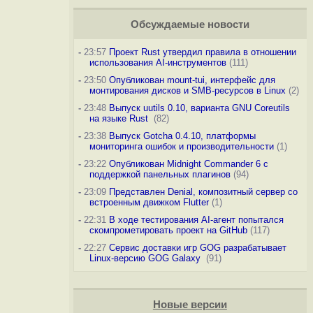
Обсуждаемые новости
-
23:57
Проект Rust утвердил правила в отношении
использования AI-инструментов
(111)
-
23:50
Опубликован mount-tui, интерфейс для
монтирования дисков и SMB-ресурсов в Linux
(2)
-
23:48
Выпуск uutils 0.10, варианта GNU Coreutils
на языке Rust
(82)
-
23:38
Выпуск Gotcha 0.4.10, платформы
мониторинга ошибок и производительности
(1)
-
23:22
Опубликован Midnight Commander 6 c
поддержкой панельных плагинов
(94)
-
23:09
Представлен Denial, композитный сервер со
встроенным движком Flutter
(1)
-
22:31
В ходе тестирования AI-агент попытался
скомпрометировать проект на GitHub
(117)
-
22:27
Сервис доставки игр GOG разрабатывает
Linux-версию GOG Galaxy
(91)
Новые версии