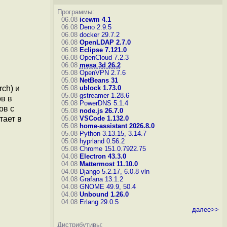
Программы:
06.08
icewm 4.1
06.08
Deno 2.9.5
06.08
docker 29.7.2
06.08
OpenLDAP 2.7.0
06.08
Eclipse 7.121.0
06.08
OpenCloud 7.2.3
06.08
mesa 3d 26.2
05.08
OpenVPN 2.7.6
05.08
NetBeans 31
ch) и
05.08
ublock 1.73.0
05.08
gstreamer 1.28.6
в в
05.08
PowerDNS 5.1.4
ов с
05.08
node.js 26.7.0
тает в
05.08
VSCode 1.132.0
05.08
home-assistant 2026.8.0
05.08
Python 3.13.15, 3.14.7
05.08
hyprland 0.56.2
05.08
Chrome 151.0.7922.75
04.08
Electron 43.3.0
04.08
Mattermost 11.10.0
04.08
Django 5.2.17, 6.0.8
vln
04.08
Grafana 13.1.2
04.08
GNOME 49.9, 50.4
04.08
Unbound 1.26.0
04.08
Erlang 29.0.5
далее>>
Дистрибутивы: