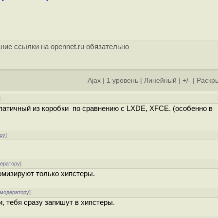
ние ссылки на opennet.ru обязательно
Ajax
|
1 уровень
|
Линейный
|
+/-
|
Раскры
]
патичный из коробки по сравнению с LXDE, XFCE. (особенно в
ру
]
дератору
]
омизируют только хипстеры.
 модератору
]
и, тебя сразу запишут в хипстеры.