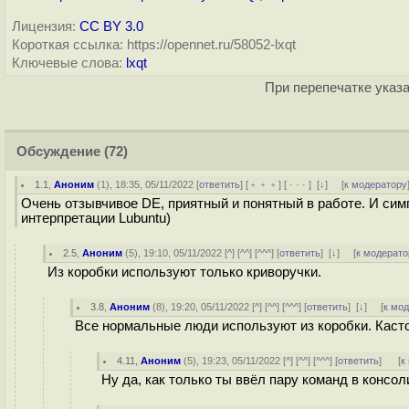
Лицензия:
CC BY 3.0
Короткая ссылка: https://opennet.ru/58052-lxqt
Ключевые слова:
lxqt
При перепечатке указа
Обсуждение
(72)
1.1
,
Аноним
(
1
), 18:35, 05/11/2022 [
ответить
] [
﹢﹢﹢
] [
· · ·
]
[
↓
] [
к модератору
Очень отзывчивое DE, приятный и понятный в работе. И сим
интерпретации Lubuntu)
2.5
,
Аноним
(
5
), 19:10, 05/11/2022 [
^
] [
^^
] [
^^^
] [
ответить
]
[
↓
] [
к модерато
Из коробки используют только криворучки.
3.8
,
Аноним
(
8
), 19:20, 05/11/2022 [
^
] [
^^
] [
^^^
] [
ответить
]
[
↓
] [
к мо
Все нормальные люди используют из коробки. Каст
4.11
,
Аноним
(
5
), 19:23, 05/11/2022 [
^
] [
^^
] [
^^^
] [
ответить
]
[
к
Ну да, как только ты ввёл пару команд в консол