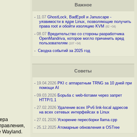
Важное
-
11.07
GhostLock, BadEpoll и Januscape -
уязвимости в ядре Linux, позволяющие получить
права root и обойти изоляцию KVM
(82 +34)
-
08.07
Вредительство со стороны разработчика
OpenMandriva, которое могло причинить вред
пользователям
(107 +34)
-
Сводка событий за 2025 год
Советы
-
19.04.2026
PKI с аппаратным TRNG за 10 дней при
помощи AI
-
09.03.2026
Борьба с web-ботами через запрет
HTTP/1.1
-
27.02.2026
Удаление всех IPv6 link-local адресов
на всех сетевых интерфейсах в Linux
жера
-
27.01.2026
Ускорение пересборки llama.cpp
правления,
-
25.12.2025
Атомарные обновления в OSTree
 Wayland.