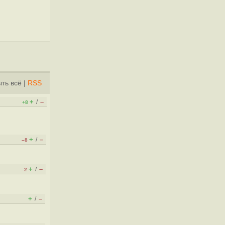
ть всё
|
RSS
+
–
/
+8
+
–
/
–8
+
–
/
–2
+
–
/