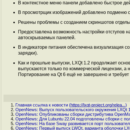
В контекстное меню панели добавлено быстрое дей
В просмотрщик изображений добавлено подменю с
Решены проблемы с созданием скриншотов отдельн
Предоставлена возможность настройки отступов на
автоскрываемых панелей.
В индикаторе питания обеспечена визуализация со
зарядки).
Как и прошлые выпуски, LXQt 1.2 продолжает осно
выпускаются только по коммерческой лицензии, 
Портирование на Qt 6 ещё не завершено и требует
Главная ссылка к новости (
https://lxqt-project.org/relea...
)
OpenNews: Выпуск пользовательского окружения LXQt 1
OpenNews: Опубликованы сборки дистрибутива OpenMan
OpenNews: Для Lubuntu 22.04 подготовлены сборки с по
OpenNews: На базе Sway развивается порт пользовате
OpenNews: Первый выпуск LWQt, варианта оболочки LXQ