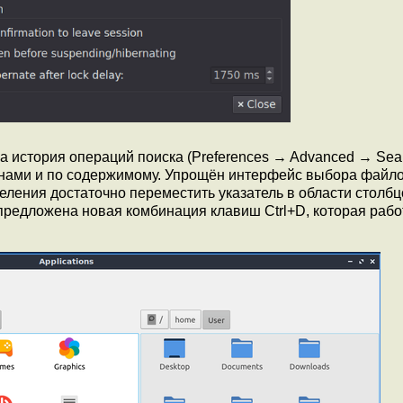
история операций поиска (Preferences → Advanced → Sear
енами и по содержимому. Упрощён интерфейс выбора файло
еления достаточно переместить указатель в области столбц
редложена новая комбинация клавиш Ctrl+D, которая рабо