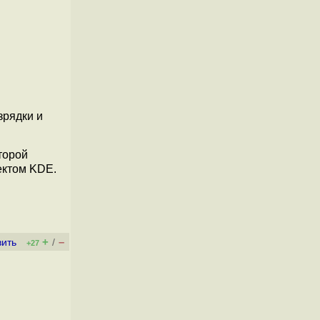
зрядки и
торой
ктом KDE.
+
–
вить
/
+27