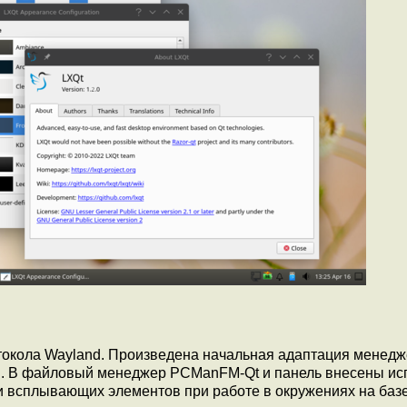
окола Wayland. Произведена начальная адаптация менед
nd. В файловый менеджер PCManFM-Qt и панель внесены ис
всплывающих элементов при работе в окружениях на базе