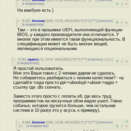
4.121
,
Аноним
(
125
), 13:11, 04/11/2022 [
^
] [
^^
] [
^^^
] [
ответить
]
+
–
[
к модератору
]
/
На макбуке есть )
4.127
,
Аноним
(
100
), 13:15, 04/11/2022 [
^
] [
^^
] [
^^^
] [
ответить
]
+
–
/
[
к модератору
]
Там -- это в прошивке UEFI, выполняющей функции
BIOS, у каждого производителя она отличается. У
многих при этом имеется такая функциональность. В
спецификации может не быть многих вещей,
являющихся опциональными.
3.141
,
eganru
(
?
), 13:47, 04/11/2022 [
^
] [
^^
] [
^^^
] [
ответить
]
[
↓
] [
↑
]
+
–
/
[
к модератору
]
Я простой пользователь.
Мне это Ваше говно с 2 чипами даром не сдалось.
Не собираетесь разбираться с низким качеством? - ну
сделайте тогда просто ppl->ubootspl->uboot->ядро +
ссылку где .dts скачать.
Заместо этого просто с лопаты efi, где весь труд
программистов на нескучные обои видно ушел. Говно
собачье, которое грузится больше, чем остальная
система в 10 раз(и это у асуса, к примеру).
+1
4.143
,
Аноним
(
100
), 13:49, 04/11/2022 [
^
] [
^^
] [
^^^
] [
ответить
]
+
–
[
↓
] [
к модератору
]
/