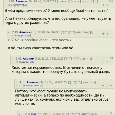
+12
1.10
,
Аноним
(
10
), 09:46, 04/11/2022 [
ответить
] [
﹢﹢﹢
] [
· · ·
]
[
↓
] [
↑
]
+
–
[
к модератору
]
/
В чём предложение-то? У меня вообще /boot -- это часть /
Или Лёнька обнаружил, что его бутлоадер не умеет грузить
ядра с других разделов?
2.13
,
Аноним
(
13
), 09:48, 04/11/2022 [
^
] [
^^
] [
^^^
] [
ответить
]
[
↓
]
+
–
/
[
к модератору
]
> У меня вообще /boot -- это часть /
и чё, ты типа хвастаешь этим или чё
+8
3.61
,
Аноним
(
61
), 11:29, 04/11/2022 [
^
] [
^^
] [
^^^
] [
ответить
]
+
–
[
к модератору
]
/
Хвастается нормальностью. В отличии от психов у
которых с какого-то перепугу бут это отдельный раздел.
–1
4.91
,
Аноним
(
86
), 12:35, 04/11/2022 [
^
] [
^^
] [
^^^
] [
ответить
]
+
–
[
↓
] [
к модератору
]
/
Потому, что /boot лучше не монтировать
автоматически, а только по необходимости. Да и /
лучше как ro, конечно, если он у вас отдельно от /usr,
/var, /home.
+6
5.203
,
DM
(
??
), 21:12, 04/11/2022 [
^
] [
^^
] [
^^^
] [
ответить
]
[
↓
]