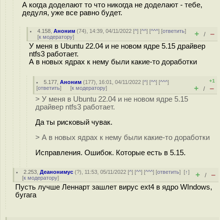
А когда доделают то что никогда не доделают - тебе,
дедуля, уже все равно будет.
4.158
,
Аноним
(
74
), 14:39, 04/11/2022 [
^
] [
^^
] [
^^^
] [
ответить
]
+
–
/
[
к модератору
]
У меня в Ubuntu 22.04 и не новом ядре 5.15 драйвер
ntfs3 работает.
А в новых ядрах к нему были какие-то доработки
+1
5.177
,
Аноним
(
177
), 16:01, 04/11/2022 [
^
] [
^^
] [
^^^
]
+
–
[
ответить
]
[
к модератору
]
/
> У меня в Ubuntu 22.04 и не новом ядре 5.15
драйвер ntfs3 работает.
Да ты рисковый чувак.
> А в новых ядрах к нему были какие-то доработки
Исправления. Ошибок. Которые есть в 5.15.
2.253
,
Деанонимус
(
?
), 11:53, 05/11/2022 [
^
] [
^^
] [
^^^
] [
ответить
]
[
↑
]
+
–
/
[
к модератору
]
Пусть лучше Леннарт зашлет вирус ext4 в ядро WIndows,
бугага