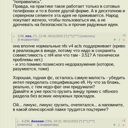
"поправились".
Правда, на практике такое работает только в сотовых
телефонах и то в более другой форме. А в десктопном и
серверном сегменте эта идея не приживается. Народ
покупает железо, чтобы пользоваться им, а не
дрочевать на безопасность и прочие радужные идеи.
+3
3.99
,
пох.
(
?
), 12:46, 04/11/2022 [
^
] [
^^
] [
^^^
] [
ответить
]
+
–
[
к модератору
]
/
она вполне нормальные nfs v4 acls поддерживает (криво
в реализации в винде, потому что надо ж сохранять
совместимость с nt4 или что там - 3.51? А технически
проблемы нет.)
- и это помимо позиксного недоразумения (которое,
разумеется, тоже)
Хорошая, годная фс, осталось самую малость - убедить
интел переделать спецификацию efi. Ну что за блажь,
реально, с тем недо-фат они придумали?
Давайте ж уже просто грузить винду прямо с ntfsного
раздела без всяких ненужных прокладок.
Ой... линукс, линукс грузить, очепятался... а напомните,
в какой опенсорсной лавке трудится поцтеринг?
–1
4.234
,
Аноним
(
234
), 04:32, 05/11/2022 [
^
] [
^^
] [
^^^
]
+
–
[
ответить
]
[
к модератору
]
/