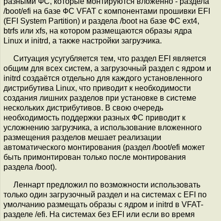
разными ФС, которые монтируются вложенно - раздела
/boot/efi на базе ФС VFAT с компонентами прошивки EFI
(EFI System Partition) и раздела /boot на базе ФС ext4,
btrfs или xfs, на котором размещаются образы ядра
Linux и initrd, а также настройки загрузчика.
Ситуация усугубляется тем, что раздел EFI является
общим для всех систем, а загрузочный раздел с ядром и
initrd создаётся отдельно для каждого установленного
дистрибутива Linux, что приводит к необходимости
создания лишних разделов при установке в системе
нескольких дистрибутивов. В свою очередь
необходимость поддержки разных ФС приводит к
усложнению загрузчика, а использование вложенного
размещения разделов мешает реализации
автоматического монтирования (раздел /boot/efi может
быть примонтирован только после монтирования
раздела /boot).
Леннарт предложил по возможности использовать
только один загрузочный раздел и на системах с EFI по
умолчанию размещать образы с ядром и initrd в VFAT-
разделе /efi. На системах без EFI или если во время