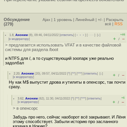
Обсуждение
Ajax
|
1 уровень
|
Линейный
|
+/-
|
Раскрыть
(279)
всё
|
RSS
+46
1.8
,
Аноним
(
8
), 09:46, 04/11/2022 [
ответить
] [
﹢﹢﹢
] [
· · ·
]
[
↓
]
+
–
[
к модератору
]
/
> предлагается использовать VFAT и в качестве файловой
системы для раздела /boot
и NTFS для /, а то существующий зоопарк уже реально
задолбал
2.20
,
Аноним
(
20
), 09:57, 04/11/2022 [
^
] [
^^
] [
^^^
] [
ответить
]
[
↓
]
+
–
/
[
к модератору
]
Ну как M$ выпустит дрова и утилиты в опенсорс, так почти
сразу.
+6
3.62
,
Аноним
(
62
), 11:30, 04/11/2022 [
^
] [
^^
] [
^^^
] [
ответить
]
+
–
[
к модератору
]
/
> в опенсорс
Забудь про него, сейчас наоборот всё закрывают. И Лёня
этому способствует. Забыли историю про засланного
казачка в Нокию?