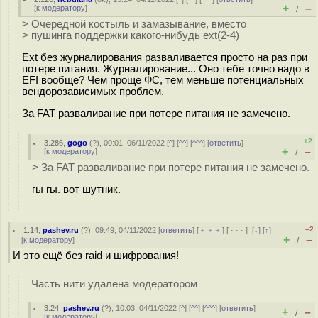
+
–
[
к модератору
]
/
> Очередной костыль и замазывание, вместо
> пушинга поддержки какого-нибудь ext(2-4)
Ext без журналирования разваливается просто на раз при
потере питания. Журналирование... Оно тебе точно надо в
EFI вообще? Чем проще ФС, тем меньше потенциальных
вендорозависимых проблем.
За FAT разваливание при потере питания не замечено.
+2
3.286
,
gogo
(
?
), 00:01, 06/11/2022 [
^
] [
^^
] [
^^^
] [
ответить
]
+
–
[
к модератору
]
/
> За FAT разваливание при потере питания не замечено.
гы гы. вот шутник.
–2
1.14
,
pashev.ru
(
?
), 09:49, 04/11/2022 [
ответить
] [
﹢﹢﹢
] [
· · ·
]
[
↓
] [
↑
]
+
–
[
к модератору
]
/
И это ещё без raid и шифрования!
Часть нити удалена модератором
3.24
,
pashev.ru
(
?
), 10:03, 04/11/2022 [
^
] [
^^
] [
^^^
] [
ответить
]
+
–
/
[
к модератору
]