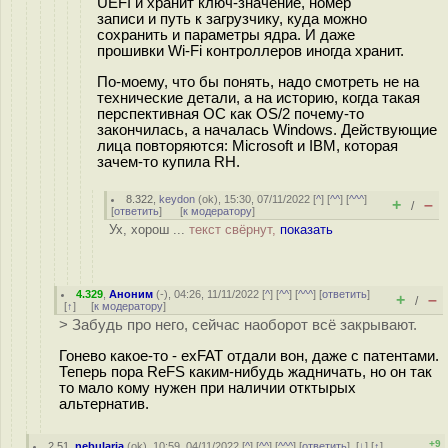
UEFI и хранит ключ-значение, номер
записи и путь к загрузчику, куда можно
сохранить и параметры ядра. И даже
прошивки Wi-Fi контроллеров иногда хранит.
По-моему, что бы понять, надо смотреть не на
технические детали, а на историю, когда такая
перспективная ОС как OS/2 почему-то
закончилась, а началась Windows. Действующие
лица повторяются: Microsoft и IBM, которая
зачем-то купила RH.
8.322
,
keydon
(
ok
), 15:30, 07/11/2022 [
^
] [
^^
] [
^^^
]
+
–
/
[
ответить
]
[
к модератору
]
Ух, хорош ...
текст свёрнут,
показать
4.329
,
Аноним
(
-
), 04:26, 11/11/2022 [
^
] [
^^
] [
^^^
] [
ответить
]
+
–
/
[
↑
] [
к модератору
]
> Забудь про него, сейчас наоборот всё закрывают.
Гонево какое-то - exFAT отдали вон, даже с патентами.
Теперь пора ReFS каким-нибудь жадничать, но он так
то мало кому нужен при наличии отктырых
альтернатив.
+9
2.51
,
nebularia
(
ok
), 10:59, 04/11/2022 [
^
] [
^^
] [
^^^
] [
ответить
]
[
↓
] [
↑
]