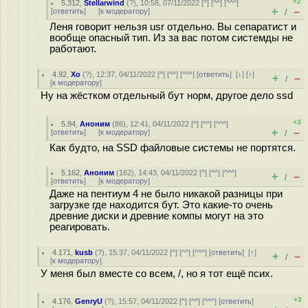
+2
5.312
,
Stellarwind
(
?
), 10:58, 07/11/2022 [
^
] [
^^
] [
^^^
]
+
–
[
ответить
]
[
к модератору
]
/
Леня говорит нельзя usr отдельно. Вы сепаратист и
вообще опасный тип. Из за вас потом системды не
работают.
4.92
,
Xo
(
?
), 12:37, 04/11/2022 [
^
] [
^^
] [
^^^
] [
ответить
]
[
↓
] [
↑
]
+
–
/
[
к модератору
]
Ну на жёстком отдельный бут норм, другое дело ssd
+3
5.94
,
Аноним
(
86
), 12:41, 04/11/2022 [
^
] [
^^
] [
^^^
]
+
–
[
ответить
]
[
к модератору
]
/
Как будто, на SSD файловые системы не портятся.
5.162
,
Аноним
(
162
), 14:43, 04/11/2022 [
^
] [
^^
] [
^^^
]
+
–
/
[
ответить
]
[
к модератору
]
Даже на пентиум 4 не было никакой разницы при
загрузке где находится бут. Это какие-то очень
древние диски и древние компы могут на это
реагировать.
4.171
,
kusb
(
?
), 15:37, 04/11/2022 [
^
] [
^^
] [
^^^
] [
ответить
]
[
↑
]
+
–
/
[
к модератору
]
У меня был вместе со всем, /, но я тот ещё псих.
+3
4.176
,
GenryU
(
?
), 15:57, 04/11/2022 [
^
] [
^^
] [
^^^
] [
ответить
]