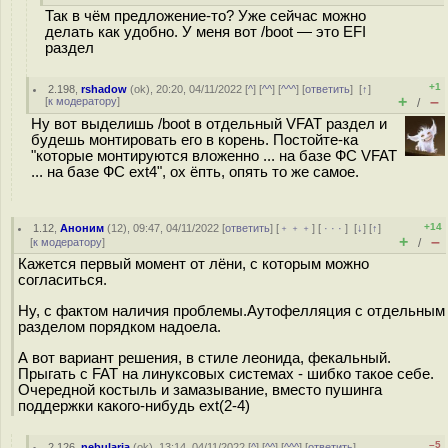
Так в чём предложение-то? Уже сейчас можно
делать как удобно. У меня вот /boot — это EFI
раздел
+1
2.198
,
rshadow
(
ok
), 20:20, 04/11/2022 [
^
] [
^^
] [
^^^
] [
ответить
]
[
↑
]
+
–
[
к модератору
]
/
Ну вот выделишь /boot в отдельный VFAT раздел и
будешь монтировать его в корень. Постойте-ка
"которые монтируются вложенно ... на базе ФС VFAT
... на базе ФС ext4", ох ёпть, опять то же самое.
+14
1.12
,
Аноним
(
12
), 09:47, 04/11/2022 [
ответить
] [
﹢﹢﹢
] [
· · ·
]
[
↓
] [
↑
]
+
–
[
к модератору
]
/
Кажется первый момент от лёни, с которым можно
согласиться.
Ну, с фактом наличия проблемы.Аутофелляция с отдельным
разделом порядком надоела.
А вот вариант решения, в стиле леонида, фекальный.
Прыгать с FAT на линуксовых системах - шибко такое себе.
Очередной костыль и замазывание, вместо пушинга
поддержки какого-нибудь ext(2-4)
–5
2.126
,
nebularia
(
ok
), 13:14, 04/11/2022 [
^
] [
^^
] [
^^^
] [
ответить
]