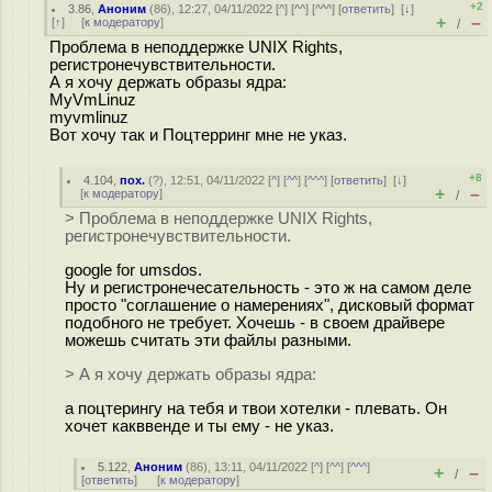
+2
3.86
,
Аноним
(
86
), 12:27, 04/11/2022 [
^
] [
^^
] [
^^^
] [
ответить
]
[
↓
]
+
–
[
↑
] [
к модератору
]
/
Проблема в неподдержке UNIX Rights,
регистронечувствительности.
А я хочу держать образы ядра:
MyVmLinuz
myvmlinuz
Вот хочу так и Поцтерринг мне не указ.
+8
4.104
,
пох.
(
?
), 12:51, 04/11/2022 [
^
] [
^^
] [
^^^
] [
ответить
]
[
↓
]
+
–
[
к модератору
]
/
> Проблема в неподдержке UNIX Rights,
регистронечувствительности.
google for umsdos.
Ну и регистронечесательность - это ж на самом деле
просто "соглашение о намерениях", дисковый формат
подобного не требует. Хочешь - в своем драйвере
можешь считать эти файлы разными.
> А я хочу держать образы ядра:
а поцтерингу на тебя и твои хотелки - плевать. Он
хочет какввенде и ты ему - не указ.
5.122
,
Аноним
(
86
), 13:11, 04/11/2022 [
^
] [
^^
] [
^^^
]
+
–
/
[
ответить
]
[
к модератору
]