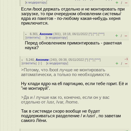
+
–
[
к модератору
]
/
Если /boot держать отдельно и не монтировать при
загрузке, то при очередном обновлении системы/
ядра из пакетов - по-любому какая-нибудь херня
приключится.
6.301
,
Аноним
(
301
), 18:18, 06/11/2022 [
^
] [
^^
] [
^^^
]
+
–
/
[
ответить
]
[
к модератору
]
Перед обновлением примонтировать - ракетная
наука?
–1
5.240
,
Аноним
(
240
), 09:38, 05/11/2022 [
^
] [
^^
] [
^^^
]
+
–
[
ответить
]
[
↑
] [
к модератору
]
/
>Потому, что /boot лучше не монтировать
автоматически, а только по необходимости.
Ну клади ядро на efi партицию, если тебе горит. Её и
"не монтируй".
>Да и / лучше как ro, конечно, если он у вас
отдельно от /usr, /var, /home.
Так в системди скоро вообще не будет
поддерживаться разделение / и /usr/ , по заветам
самого Лёни.