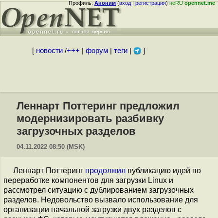
Профиль:
Аноним
(
вход
|
регистрация
)
неRU
opennet.me
[
новости
/
+++
|
форум
|
теги
|
]
Леннарт Поттеринг предложил
модернизировать разбивку
загрузочных разделов
04.11.2022 08:50 (MSK)
Леннарт Поттеринг
продолжил
публикацию идей по
переработке компонентов для загрузки Linux и
рассмотрел ситуацию с дублированием загрузочных
разделов. Недовольство вызвало использование для
организации начальной загрузки двух разделов с