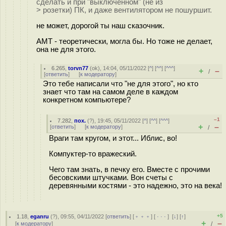
сделать и при "выключенном" (не из
> розетки) ПК, и даже вентилятором не пошуршит.
не может, дорогой ты наш сказочник.
AMT - теоретически, могла бы. Но тоже не делает,
она не для этого.
6.265
,
torvn77
(
ok
), 14:04, 05/11/2022 [
^
] [
^^
] [
^^^
]
+
–
/
[
ответить
]
[
к модератору
]
Это тебе написали что "не для этого", но кто
знает что там на самом деле в каждом
конкретном компьютере?
–1
7.282
,
пох.
(
?
), 19:45, 05/11/2022 [
^
] [
^^
] [
^^^
]
+
–
[
ответить
]
[
к модератору
]
/
Враги там кругом, и этот... Иблис, во!
Компуктер-то вражеский.
Чего там знать, в печку его. Вместе с прочими
бесовскими штучками. Вон счеты с
деревянными костями - это надежно, это на века!
+5
1.18
,
eganru
(
?
), 09:55, 04/11/2022 [
ответить
] [
﹢﹢﹢
] [
· · ·
]
[
↓
] [
↑
]
+
–
[
к модератору
]
/