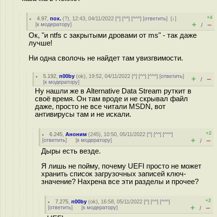
+4
4.97
,
пох.
(
?
), 12:43, 04/11/2022 [
^
] [
^^
] [
^^^
] [
ответить
]
[
↓
]
+
–
[
к модератору
]
/
Ок, "и ntfs с закрытыми дровами от ms" - так даже
лучше!
Ни одна сволочь не найдет там увизгвимости.
5.192
,
n00by
(
ok
), 19:52, 04/11/2022 [
^
] [
^^
] [
^^^
] [
ответить
]
+
–
/
[
к модератору
]
Ну нашли же в Alternative Data Stream руткит в
своё время. Он там вроде и не скрывал файл
даже, просто не все читали MSDN, вот
антивирусы там и не искали.
+2
6.245
,
Аноним
(
245
), 10:50, 05/11/2022 [
^
] [
^^
] [
^^^
]
+
–
[
ответить
]
[
к модератору
]
/
Дыры есть везде.
Я лишь не пойму, почему UEFI просто не может
хранить список загрузочных записей ключ-
значение? Нахрена все эти разделы и прочее?
+2
7.275
,
n00by
(
ok
), 16:58, 05/11/2022 [
^
] [
^^
] [
^^^
]
+
–
[
ответить
]
[
к модератору
]
/