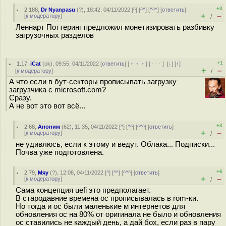
+3
2.188
,
Dr Nyanpasu
(
?
), 18:42, 04/11/2022 [
^
] [
^^
] [
^^^
] [
ответить
]
+
–
[
к модератору
]
/
Леннарт Поттеринг предложил монетизировать разбивку
загрузочных разделов
+1
1.17
,
iCat
(
ok
), 09:55, 04/11/2022 [
ответить
] [
﹢﹢﹢
] [
· · ·
]
[
↓
] [
↑
]
+
–
[
к модератору
]
/
А что если в бут-секторы прописывать загрузку
загрузчика с microsoft.com?
Сразу.
А не вот это вот всё...
+3
2.68
,
Аноним
(
62
), 11:35, 04/11/2022 [
^
] [
^^
] [
^^^
] [
ответить
]
+
–
[
к модератору
]
/
не удивлюсь, если к этому и ведут. Облака... Подписки...
Почва уже подготовлена.
+6
2.79
,
Мяу
(
?
), 12:08, 04/11/2022 [
^
] [
^^
] [
^^^
] [
ответить
]
+
–
[
к модератору
]
/
Сама концепция uefi это предполагает.
В стародавние времена ос прописывалась в rom-ки.
Но тогда и ос были маленькие м интернетов для
обновления ос на 80% от оригинала не было и обновления
ос ставились не каждый день, а дай бох, если раз в пару