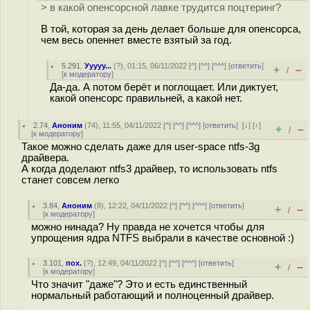
> в какой опенсорсной лавке трудится поцтеринг?
В той, которая за день делает больше для опенсорса,
чем весь опеннет вместе взятый за год.
5.291
,
Ууууу...
(
?
), 01:15, 06/11/2022 [
^
] [
^^
] [
^^^
] [
ответить
]
+
–
/
[
к модератору
]
Да-да. А потом берёт и поглощает. Или диктует,
какой опенсорс правильней, а какой нет.
2.74
,
Аноним
(
74
), 11:55, 04/11/2022 [
^
] [
^^
] [
^^^
] [
ответить
]
[
↓
] [
↑
]
+
–
/
[
к модератору
]
Такое можно сделать даже для user-space ntfs-3g
драйвера.
А когда доделают ntfs3 драйвер, то использовать ntfs
станет совсем легко
3.84
,
Аноним
(
8
), 12:22, 04/11/2022 [
^
] [
^^
] [
^^^
] [
ответить
]
+
–
/
[
к модератору
]
можно нинада? Ну правда не хочется чтобы для
упрощения ядра NTFS выбрали в качестве основной :)
3.101
,
пох.
(
?
), 12:49, 04/11/2022 [
^
] [
^^
] [
^^^
] [
ответить
]
+
–
/
[
к модератору
]
Что значит "даже"? Это и есть единственный
нормальный работающий и полноценный драйвер.