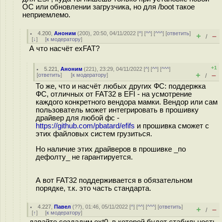
ОС или обновлении загрузчика, но для /boot такое
неприемлемо.
4.200
,
Аноним
(
200
), 20:50, 04/11/2022 [
^
] [
^^
] [
^^^
] [
ответить
]
+
–
/
[
↓
] [
к модератору
]
А что насчёт exFAT?
+1
5.221
,
Аноним
(
221
), 23:29, 04/11/2022 [
^
] [
^^
] [
^^^
]
+
–
[
ответить
]
[
к модератору
]
/
То же, что и насчёт любых других ФС: поддержка
ФС, отличных от FAT32 в EFI - на усмотрение
каждого конкретного вендора мамки. Вендор или сам
пользователь может интегрировать в прошивку
драйвер для любой фс -
https://github.com/pbatard/efifs
и прошивка сможет с
этих файловых систем грузиться.
Но наличие этих драйверов в прошивке _по
дефолту_ не гарантируется.
А вот FAT32 поддерживается в обязательном
порядке, т.к. это часть стандарта.
4.227
,
Павел
(
??
), 01:46, 05/11/2022 [
^
] [
^^
] [
^^^
] [
ответить
]
+
–
/
[
↑
] [
к модератору
]