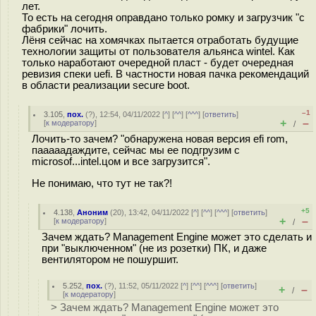
лет.
То есть на сегодня оправдано только ромку и загрузчик "с
фабрики" лочить.
Лёня сейчас на хомячках пытается отработать будущие
технологии защиты от пользователя альянса wintel. Как
только наработают очередной пласт - будет очередная
ревизия спеки uefi. В частности новая пачка рекомендаций
в области реализации secure boot.
–1
3.105
,
пох.
(
?
), 12:54, 04/11/2022 [
^
] [
^^
] [
^^^
] [
ответить
]
+
–
[
к модератору
]
/
Лочить-то зачем? "обнаружена новая версия efi rom,
пааааадаждите, сейчас мы ее подгрузим с
microsof...intel.цом и все загрузится".
Не понимаю, что тут не так?!
+5
4.138
,
Аноним
(
20
), 13:42, 04/11/2022 [
^
] [
^^
] [
^^^
] [
ответить
]
+
–
[
к модератору
]
/
Зачем ждать? Management Engine может это сделать и
при "выключенном" (не из розетки) ПК, и даже
вентилятором не пошуршит.
5.252
,
пох.
(
?
), 11:52, 05/11/2022 [
^
] [
^^
] [
^^^
] [
ответить
]
+
–
/
[
к модератору
]
> Зачем ждать? Management Engine может это