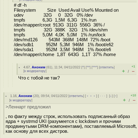
# df -h
Filesystem Size Used Avail Use% Mounted on
udev 32G 0 32G 0% /dev
tmpfs 6,3G 1,5M 6,3G 1% /run
/dev/mapper/croot 913G 311G 556G 36% /
tmpfs 32G 388K 32G 1% /dev/shm
tmpfs 5,0M 4,0K 5,0M 1% /run/lock
/dev/md126 543M 368M 148M 72% /boot
/dev/sdb1 952M 5,3M 946M 1% /boot/efi2
/dev/sda1 952M 3,5M 948M 1% /boot/efi
/dev/mapper/chome 1,8T 643G 1,1T 37% /home
+1
4.67
,
Аноним
(
61
), 11:34, 04/11/2022 [
^
] [
^^
] [
^^^
] [
ответить
]
+
–
[
к модератору
]
/
Что с тобой не так?
+10
1.16
,
Аноним
(
20
), 09:54, 04/11/2022 [
ответить
] [
﹢﹢﹢
] [
· · ·
]
[
↓
] [
↑
]
+
–
[
к модератору
]
/
>Леннарт предложил
, по факту между строк, использовать подписанный образ
ядра + systrmd UKI (разумеется с lockdown и прочими
продвинутыми DRM-компонентами), поставляемый Microsoft,
как основу для всех дистров.