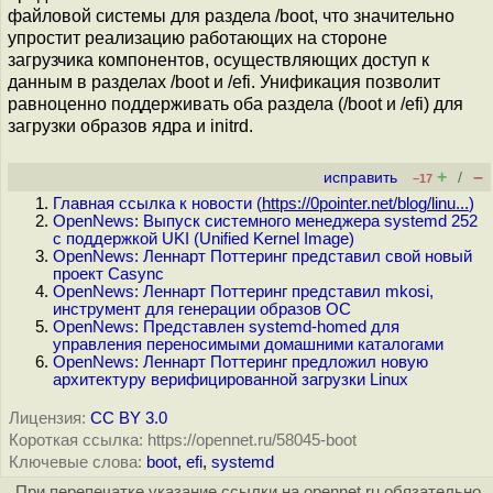
файловой системы для раздела /boot, что значительно
упростит реализацию работающих на стороне
загрузчика компонентов, осуществляющих доступ к
данным в разделах /boot и /efi. Унификация позволит
равноценно поддерживать оба раздела (/boot и /efi) для
загрузки образов ядра и initrd.
+
–
исправить
/
–17
Главная ссылка к новости (
https://0pointer.net/blog/linu...
)
OpenNews: Выпуск системного менеджера systemd 252
с поддержкой UKI (Unified Kernel Image)
OpenNews: Леннарт Поттеринг представил свой новый
проект Casync
OpenNews: Леннарт Поттеринг представил mkosi,
инструмент для генерации образов ОС
OpenNews: Представлен systemd-homed для
управления переносимыми домашними каталогами
OpenNews: Леннарт Поттеринг предложил новую
архитектуру верифицированной загрузки Linux
Лицензия:
CC BY 3.0
Короткая ссылка: https://opennet.ru/58045-boot
Ключевые слова:
boot
,
efi
,
systemd
При перепечатке указание ссылки на opennet.ru обязательно