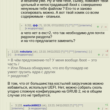
и незачем уже. Ну и чем тебе, сынку, поможет твой
цельный и непострадавший /boot с совершенно
ненужным тебе файлом ? Его-то и заново
скопировать можно. А вот твой хомяк со всем
содержимым - опаньки.
6.311
,
фф
(
?
), 10:39, 07/11/2022 [
^
] [
^^
] [
^^^
] [
ответить
]
+
–
/
[
к модератору
]
а чего нет в екст2, что так необходимо для почти
ридонли раздела?
и на что предлагаете заменить?
–2
2.120
,
nebularia
(
ok
), 13:10, 04/11/2022 [
^
] [
^^
] [
^^^
] [
ответить
]
[
↓
]
+
–
[
↑
] [
к модератору
]
/
> В чём предложение-то? У меня вообще /boot -- это
часть /
> Или Лёнька обнаружил, что его бутлоадер не
умеет грузить ядра с других
> разделов?
В том, что от большинства костылей загрузчиков можно
избавиться, используя UEFI. Нет, можно собрать сколь
угодно сложную конфигурацию на GRUB 2, но в общем
случае это не требуется.
+1
3.133
,
warlock66613
(
ok
), 13:23, 04/11/2022 [
^
] [
^^
] [
^^^
]
+
–
[
ответить
]
[
к модератору
]
/