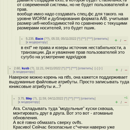
давайте создадим ext0, в которой будет стабильность
от современной системы, но не будет пользователей и
прав.
вообще имхо надо создавать спец.фс для такого. на
уровне WORM и дублирования формата A/B. учитывая
размер uefi-необходимостей по сравнению с текущими
размерами носителей, это будет пшик.
5.235
,
Вася
(
??
), 05:33, 05/11/2022 [
^
] [
^^
] [
^^^
] [
ответить
]
+
–
/
[
к модератору
]
в ext* не права и юзеры источник нестабильности, а
транзакции. Да и уважение прав пользователей это
сугубо на усмотрение ядро\дров
2.60
,
kusb
(
?
), 11:21, 04/11/2022 [
^
] [
^^
] [
^^^
] [
ответить
]
[
↓
] [
↑
]
+
–
/
[
к модератору
]
Наверное можно корень на ntfs, она кажется поддерживает
выдуманные файловые атрибуты. Просто записывать туда
юниксовые атрибуты и...?
+1
3.75
,
Мяу
(
?
), 11:59, 04/11/2022 [
^
] [
^^
] [
^^^
] [
ответить
]
+
–
[
к модератору
]
/
Ага. Складывать туда "модульные" куски сквоша,
монтировать друг в друга. Вот это вот - атоманые
обновления.
А всё говно обмазать сверху ovlfs.
Красиво! Сейчас безопасные с*чечки наверно уже