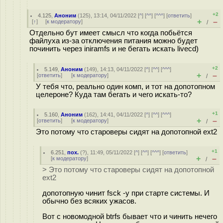
+2
4.125
,
Аноним
(
125
), 13:14, 04/11/2022 [
^
] [
^^
] [
^^^
] [
ответить
]
+
–
[
↑
] [
к модератору
]
/
Отдельно бут имеет смысл что когда побьётся
файлуха из-за отключения питания можно будет
починить через iniramfs и не бегать искать livecd)
+2
5.149
,
Аноним
(
149
), 14:13, 04/11/2022 [
^
] [
^^
] [
^^^
]
+
–
[
ответить
]
[
к модератору
]
/
У тебя что, реально один комп, и тот на допотопном
целероне? Куда там бегать и чего искать-то?
+1
5.160
,
Аноним
(
162
), 14:41, 04/11/2022 [
^
] [
^^
] [
^^^
]
+
–
[
ответить
]
[
к модератору
]
/
Это потому что староверы сидят на допотопной ext2
+1
6.251
,
пох.
(
?
), 11:49, 05/11/2022 [
^
] [
^^
] [
^^^
] [
ответить
]
+
–
[
к модератору
]
/
> Это потому что староверы сидят на допотопной
ext2
допотопную чинит fsck -y при старте системы. И
обычно без всяких ужасов.
Вот с новомодной btrfs бывает что и чинить нечего