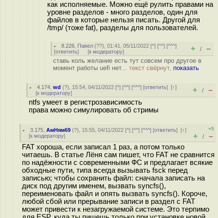
как исполняемые. Можно ещё рулить правами на
уровне разделов - много разделов, один для
файлов в которые нельзя писать. Другой для
/tmp/ (тоже fat), разделы для пользователей.
8.226
,
Павел
(
??
), 01:41, 05/11/2022 [
^
] [
^^
] [
^^^
]
+
–
/
[
ответить
]
[
к модератору
]
ставь коль желание есть тут совсем про другое в
момент работы uefi нет...
текст свёрнут,
показать
4.174
,
wd
(
?
), 15:54, 04/11/2022 [
^
] [
^^
] [
^^^
] [
ответить
]
[
↑
]
+
–
/
[
к модератору
]
ntfs умеет в регистрозависимость
права можно симулировать об стримы
+5
3.175
,
АмНям69
(
?
), 15:55, 04/11/2022 [
^
] [
^^
] [
^^^
] [
ответить
]
[
↑
]
+
–
[
к модератору
]
/
FAT хороша, если записал 1 раз, а потом только
читаешь. В статье Лёня сам пишет, что FAT не сравнится
по надёжности с современными ФС и предлагает всякие
обходные пути, типа всегда вызывать fsck перед
записью; чтобы сохранить файл: сначала записать на
диск под другим именем, вызвать syncfs(),
переименовать файл и опять вызвать syncfs(). Короче,
любой сбой или прерывание записи в раздел с FAT
может привести к незагружаемой системе. Это терпимо
для ESP, куда ты пишешь только при установке новой