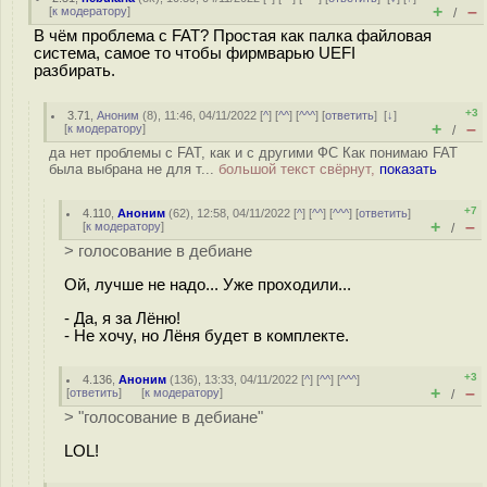
+
–
[
к модератору
]
/
В чём проблема с FAT? Простая как палка файловая
система, самое то чтобы фирмварью UEFI
разбирать.
+3
3.71
,
Аноним
(
8
), 11:46, 04/11/2022 [
^
] [
^^
] [
^^^
] [
ответить
]
[
↓
]
+
–
[
к модератору
]
/
да нет проблемы с FAT, как и с другими ФС Как понимаю FAT
была выбрана не для т...
большой текст свёрнут,
показать
+7
4.110
,
Аноним
(
62
), 12:58, 04/11/2022 [
^
] [
^^
] [
^^^
] [
ответить
]
+
–
[
к модератору
]
/
> голосование в дебиане
Ой, лучше не надо... Уже проходили...
- Да, я за Лёню!
- Не хочу, но Лёня будет в комплекте.
+3
4.136
,
Аноним
(
136
), 13:33, 04/11/2022 [
^
] [
^^
] [
^^^
]
+
–
[
ответить
]
[
к модератору
]
/
> "голосование в дебиане"
LOL!