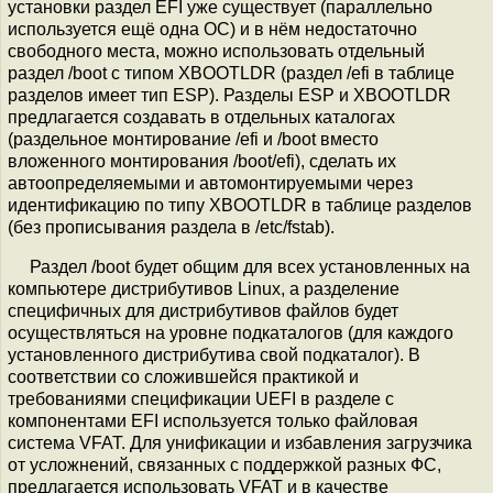
установки раздел EFI уже существует (параллельно
используется ещё одна ОС) и в нём недостаточно
свободного места, можно использовать отдельный
раздел /boot с типом XBOOTLDR (раздел /efi в таблице
разделов имеет тип ESP). Разделы ESP и XBOOTLDR
предлагается создавать в отдельных каталогах
(раздельное монтирование /efi и /boot вместо
вложенного монтирования /boot/efi), сделать их
автоопределяемыми и автомонтируемыми через
идентификацию по типу XBOOTLDR в таблице разделов
(без прописывания раздела в /etc/fstab).
Раздел /boot будет общим для всех установленных на
компьютере дистрибутивов Linux, а разделение
специфичных для дистрибутивов файлов будет
осуществляться на уровне подкаталогов (для каждого
установленного дистрибутива свой подкаталог). В
соответствии со сложившейся практикой и
требованиями спецификации UEFI в разделе с
компонентами EFI используется только файловая
система VFAT. Для унификации и избавления загрузчика
от усложнений, связанных с поддержкой разных ФС,
предлагается использовать VFAT и в качестве