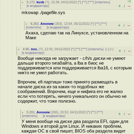
+5
5.172
,
kusb
(
?
), 15:39, 04/11/2022 [
^
] [
^^
] [
^^^
] [
ответить
]
+
–
[
к модератору
]
/
mkswap ./pagefile.sys
6.263
,
Аноним
(
263
), 13:54, 05/11/2022 [
^
] [
^^
] [
^^^
]
+
–
/
[
ответить
]
[
к модератору
]
Ахаха, сделаю так на Линуксе, установленном на
Маке
4.95
,
пох.
(
?
), 12:42, 04/11/2022 [
^
] [
^^
] [
^^^
] [
ответить
]
[
↓
] [
↑
]
+
–
/
[
к модератору
]
Вообще никогда не загружает - c/h/s диски не умеют
дальше второго гигабайта, а lba в биос не
поддерживается или поддерживается lba16, с которым
никто не умел работать.
Впрочем, efi партишн тоже принято размещать в
начале диска из-за каких-то подобных же
соображений. Впрочем, еще и нифига его не жалко
если что потерять, ничего уникального он обычно не
содержит, что тоже полезно.
5.201
,
Аноним
(
200
), 20:53, 04/11/2022 [
^
] [
^^
] [
^^^
]
+
–
/
[
ответить
]
[
к модератору
]
У меня вообще на диске два раздела EFI, один для
Windows и второй для Linux. И никаких проблем,
каждая ОС в свой пишет, BIOS оба раздела видит