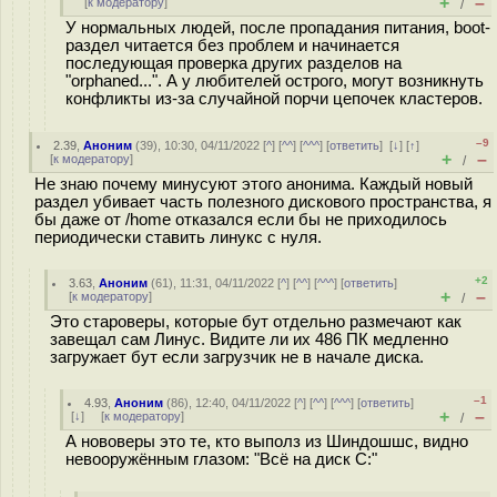
+
–
[
к модератору
]
/
У нормальных людей, после пропадания питания, boot-
раздел читается без проблем и начинается
последующая проверка других разделов на
"orphaned...". А у любителей острого, могут возникнуть
конфликты из-за случайной порчи цепочек кластеров.
–9
2.39
,
Аноним
(
39
), 10:30, 04/11/2022 [
^
] [
^^
] [
^^^
] [
ответить
]
[
↓
] [
↑
]
+
–
[
к модератору
]
/
Не знаю почему минусуют этого анонима. Каждый новый
раздел убивает часть полезного дискового пространства, я
бы даже от /home отказался если бы не приходилось
периодически ставить линукс с нуля.
+2
3.63
,
Аноним
(
61
), 11:31, 04/11/2022 [
^
] [
^^
] [
^^^
] [
ответить
]
+
–
[
к модератору
]
/
Это староверы, которые бут отдельно размечают как
завещал сам Линус. Видите ли их 486 ПК медленно
загружает бут если загрузчик не в начале диска.
–1
4.93
,
Аноним
(
86
), 12:40, 04/11/2022 [
^
] [
^^
] [
^^^
] [
ответить
]
+
–
[
↓
] [
к модератору
]
/
А нововеры это те, кто выполз из Шиндошшс, видно
невооружённым глазом: "Всё на диск C:"