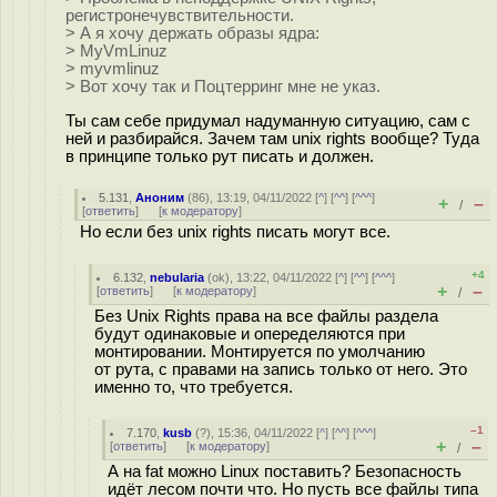
регистронечувствительности.
> А я хочу держать образы ядра:
> MyVmLinuz
> myvmlinuz
> Вот хочу так и Поцтерринг мне не указ.
Ты сам себе придумал надуманную ситуацию, сам с
ней и разбирайся. Зачем там unix rights вообще? Туда
в принципе только рут писать и должен.
5.131
,
Аноним
(
86
), 13:19, 04/11/2022 [
^
] [
^^
] [
^^^
]
+
–
/
[
ответить
]
[
к модератору
]
Но если без unix rights писать могут все.
+4
6.132
,
nebularia
(
ok
), 13:22, 04/11/2022 [
^
] [
^^
] [
^^^
]
+
–
[
ответить
]
[
к модератору
]
/
Без Unix Rights права на все файлы раздела
будут одинаковые и опеределяются при
монтировании. Монтируется по умолчанию
от рута, с правами на запись только от него. Это
именно то, что требуется.
–1
7.170
,
kusb
(
?
), 15:36, 04/11/2022 [
^
] [
^^
] [
^^^
]
+
–
[
ответить
]
[
к модератору
]
/
А на fat можно Linux поставить? Безопасность
идёт лесом почти что. Но пусть все файлы типа