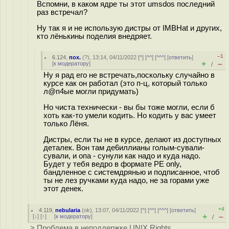
Вспомни, в каком ядре ты этот umsdos последний
раз встречал?
Ну так я и не использую дистры от IMBHat и других,
кто лёнькины поделия внедряет.
–1
6.124
,
пох.
(
?
), 13:14, 04/11/2022 [
^
] [
^^
] [
^^^
] [
ответить
]
+
–
[
к модератору
]
/
Ну я рад его не встречать,поскольку случайно в
курсе как он работал (это п-ц, который только
л@п4ые могли придумать)
Но чиста технически - вы бы тоже могли, если б
хоть как-то умели кодить. Но кодить у вас умеет
только Лёня.
Дистры, если ты не в курсе, делают из доступных
деталек. Вон там де6иллианы голым-сували-
сували, и опа - сунули как надо и куда надо.
Будет у тебя ведро в формате PE only,
бандленное с системдрянью и подписанное, чтоб
ты не лез ручками куда надо, не за горами уже
этот денек.
+4
4.119
,
nebularia
(
ok
), 13:07, 04/11/2022 [
^
] [
^^
] [
^^^
] [
ответить
]
+
–
[
↓
] [
↑
] [
к модератору
]
/
> Проблема в неподдержке UNIX Rights,