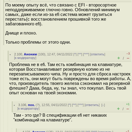
По моему опыту всё, что связано с EFI - второсортное
неподдерживаемое глючно говно. Обновлений минимум
самых, даже если из-за efi система может грузиться
перестать(с восстановлением прошивкой того же
забагованного efi).
Днище и плохо.
Только проблемы от этого одни.
–3
2.100
,
Аноним
(
100
), 12:47, 04/11/2022 [
^
] [
^^
] [
^^^
] [
ответить
]
+
–
[
к модератору
]
/
Проблема не в efi. Там есть комбинация на клавиатуре,
которая Восстанавливает резервную копию из не
перезаписываемого чипа. Ну и просто для сброса настроек
тоже есть, они могут быть повреждены во время работы. А,
что, производитель твоего железа сэкономил на резервной
флешке? Дааа, беда, ну, ты знал, что покупал. Весь твой
опыт основан на твоей экономии.
+1
3.106
,
пох.
(
?
), 12:55, 04/11/2022 [
^
] [
^^
] [
^^^
] [
ответить
]
[
↓
]
+
–
[
к модератору
]
/
Там - это где? В спецификации efi нет никаких
"комбинаций на клавиатуре".
–1