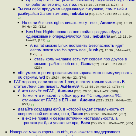
он работал это п-ц, ко
,
пох.
(?), 13:14 , 04-Ноя-22, (124)
–1
Ты сам себе придумал надуманную ситуацию, сам с ней и
разбирайся Зачем там unix
,
nebularia
(ok), 13:07 , 04-Ноя-22, (119)
+4
Но если без unix rights писать могут все
,
Аноним
(86), 13:19 ,
04-Ноя-22, (131)
Без Unix Rights права на все файлы раздела будут
одинаковые и опеределяются при
,
nebularia
(ok), 13:22 , 04-
Ноя-22, (132)
+4
А на fat можно Linux поставить Безопасность идёт
лесом почти что Но пусть все
,
kusb
(?), 15:36 , 04-Ноя-22,
(170)
–1
ставь коль желание есть тут совсем про другое в
момент работы uefi нет
,
Павел
(??), 01:41 , 05-Ноя-22,
(226)
ntfs умеет в регистрозависимостьправа можно симулировать
об стримы
,
wd
(?), 15:54 , 04-Ноя-22, (174)
FAT хороша, если записал 1 раз, а потом только читаешь В
статье Лёня сам пишет,
,
АмНям69
(?), 15:55 , 04-Ноя-22, (175)
+5
А что насчёт exFAT
,
Аноним
(200), 20:50 , 04-Ноя-22, (200)
То же, что и насчёт любых других ФС поддержка ФС,
отличных от FAT32 в EFI - на
,
Аноним
(221), 23:29 , 04-Ноя-22,
(221)
+1
давайте создадим ext0, в которой будет стабильность от
современной системы, но н
,
Павел
(??), 01:46 , 05-Ноя-22, (227)
в ext не права и юзеры источник нестабильности, а
транзакции Да и уважение пра
,
Вася
(??), 05:33 , 05-Ноя-22, (235)
Наверное можно корень на ntfs, она кажется поддерживает