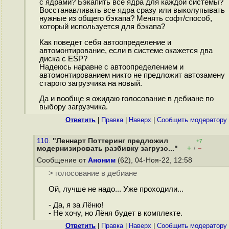
с ядрами? Бэкапить все ядра для каждой системы?
Восстанавливать все ядра сразу или выколупывать
нужные из общего бэкапа? Менять софт/способ,
который используется для бэкапа?
Как поведет себя автоопределение и
автомонтирование, если в системе окажется два
диска с ESP?
Надеюсь наравне с автоопределением и
автомонтированием никто не предложит автозамену
старого загрузчика на новый.
Да и вообще я ожидаю голосование в дебиане по
выбору загрузчика.
Ответить
|
Правка
|
Наверх
|
Cообщить модератору
110.
"Леннарт Поттеринг предложил
+7
+
–
модернизировать разбивку загрузо..."
/
Сообщение от
Аноним
(62), 04-Ноя-22, 12:58
> голосование в дебиане
Ой, лучше не надо... Уже проходили...
- Да, я за Лёню!
- Не хочу, но Лёня будет в комплекте.
Ответить
|
Правка
|
Наверх
|
Cообщить модератору