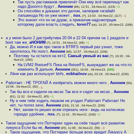
Так пусть растаманов привлечёт Они ему всё перепишут как
надо Дооолго будут
,
Аноним
(86), 12:51 , 04-Ноя-22, (103)
+3
Он способен и доказал это делом, натворив гигабайт
лапшекода Но он уже может
,
пох.
(?), 13:03 , 04-Ноя-22, (117)
–1
Это значит что он не дурак, а приказчик-надсмотрщик
которому дали власть следить
,
torvn77
(ok), 14:25 , 05-Ноя-22, (268)
а у меня было 2 дистрибутива 20 04 и 22 04 причем на 1 разделе и
boot там же
,
аНОНИМ
(?), 10:51 , 04-Ноя-22, (49)
+1
Да, можно И я как про такое в BTRFS первый раз узнал, тоже
захотелось Но поост
,
Аноним
(86), 12:57 , 04-Ноя-22, (108)
Поэтому ты остался на ехт2
,
Самый умный из вас
(?), 16:20 , 04-
Ноя-22, (180)
На LVM2 RreiserFS Пока на ReiserFS, вынуждают же на что-то
изменить В дальне
,
Аноним
(301), 18:00 , 06-Ноя-22, (
300
)
Лёня как раз использует btrfs
,
mikhailnov
(ok), 03:18 , 05-Ноя-22, (230)
Работает - НЕ ТРОГАЙ А изобретать можно много чего
,
Аноним
(50),
10:56 , 04-Ноя-22, (50)
–1
Так бы все и сидели на иксах Так все и сидят на иксах
,
Аноним
(61), 11:32 , 04-Ноя-22, (65)
+1
Ну и чем тебе ходить пешком не угодил Работает Работает Но
нет, ты полез заче
,
Аноним
(234), 21:18 , 04-Ноя-22, (206)
Нет, зачем-то решил всем отрезать ноги - ведь на колесиках
гораздо удобнее
,
пох.
(?), 11:41 , 05-Ноя-22, (249)
+1
Такое ощущение что Поттеринг один на себе тащит всё развитие
линукса Если бы не
,
Аноним
(45), 11:08 , 04-Ноя-22, (56)
–3
Такое ощущение, что Поттеринг больше всех вредит Линуксу А