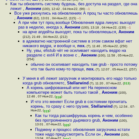
Как ты обновлять систему будешь, без доступа на раздел, где она
лежит
,
Аноним
(100), 12:42 , 04-Ноя-22, (96)
–1
Все уже рехнулись на обновлениях А проц ты часто обновляешь
,
Аноним
(62), 13:01 , 04-Ноя-22, (115)
–1
А при чём тут проц вообще Обновления ядра линукс выходят
раз в неделю, иногда э
,
Аноним
(100), 13:18 , 04-Ноя-22, (130)
–1
на арче апдейты выходят, пока ты обновляешься
,
Аноним
(212), 21:49 , 04-Ноя-22, (212)
в адекватно настроенной системе в этом самом вфат нет
никакого ведра, и вообще н
,
пох.
(?), 11:46 , 05-Ноя-22, (250)
Ну, увы, efistub чёт не осиливает находить ведро на
разделе с ext4 И в возне с
,
Аноним
(100), 11:58 , 05-Ноя-22,
(254)
обычно он осиливает находить там grub - просто потому
что так было кому-то проще
,
пох.
(?), 12:07 , 05-Ноя-22, (257)
У меня в efi лежит загрузчик и монтировать его надо только
когда grub обновляетс
,
Stellarwind
(?), 11:20 , 07-Ноя-22, (
313
)
А корень шифрованный или нет На переносном
компьютере может быть только такой
,
Аноним
(100),
12:46 , 07-Ноя-22, (
)
318
И что это меняет Если grub в состоянии прочитать
корень, то сразу с него грузим
,
Stellarwind
(?), 12:54 , 07-
Ноя-22, (
)
319
Как ты тогда расшифруешь корень и чем, особенно
без протрояненного дырявого grub
,
Аноним
(100),
13:01 , 07-Ноя-22, (
)
320
Подмену и процесс обновления загрузчика кстати
тоже надо предусмотреть Если он
,
Аноним
(100),
13:04 , 07-Ноя-22, (
)