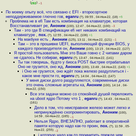
(
)
282
–1
По моему опыту всё, что связано с EFI - второсортное
неподдерживаемое глючно гов
,
eganru
(?), 09:55 , 04-Ноя-22, (18)
+5
Проблема не в efi Там есть комбинация на клавиатуре, которая
Восстанавливает ре
,
Аноним
(100), 12:47 , 04-Ноя-22, (100)
–3
Там - это где В спецификации efi нет никаких комбинаций на
клавиатуре
,
пох.
(?), 12:55 , 04-Ноя-22, (106)
+1
На макбуке есть
,
Аноним
(125), 13:11 , 04-Ноя-22, (121)
–1
Там -- это в прошивке UEFI, выполняющей функции BIOS, у
каждого производителя он
,
Аноним
(100), 13:15 , 04-Ноя-22, (127)
Я простой пользователь Мне это Ваше говно с 2 чипами даром
не сдалось Не собирае
,
eganru
(?), 13:47 , 04-Ноя-22, (141)
Ты так говоришь, будто у биоса POST быстрее отрабатывал
Оно не грузится, оно жд
,
Аноним
(100), 13:49 , 04-Ноя-22, (143)
+1
i Оно не грузится, оно ждёт пока железо раздуплиться i -
какое мне прости го
,
eganru
(?), 14:04 , 04-Ноя-22, (147)
У меня диски долго раздупляются, современные диски
это очень сложные агрегаты ка
,
Аноним
(100), 14:14 , 04-
Ноя-22, (150)
Все эти задачи можно со спокойной душой переложить
на uboot ядро Потому что 1
,
eganru
(?), 14:43 , 04-Ноя-22,
(161)
Дело в том, что неисправное железо может легко и
непринуждённо скопроментировать
,
Аноним
(100),
14:59 , 04-Ноя-22, (165)
–1
Нельзя Ядро, ВНЕЗАПНО, работает в оперативной
памяти которую надо как-то проин
,
пох.
(?), 11:59 , 05-
Ноя-22, (255)
–2
i которую надо как-то проинитить прежде чем