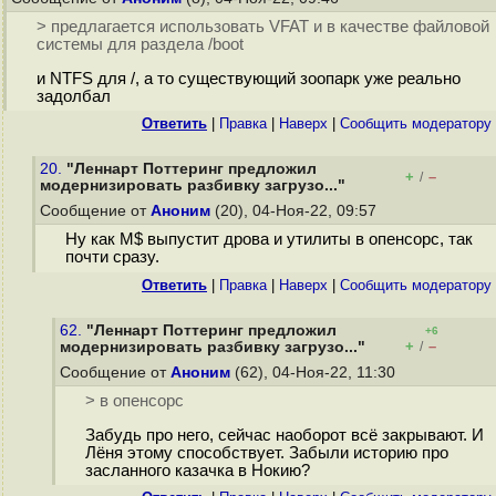
> предлагается использовать VFAT и в качестве файловой
системы для раздела /boot
и NTFS для /, а то существующий зоопарк уже реально
задолбал
Ответить
|
Правка
|
Наверх
|
Cообщить модератору
20.
"Леннарт Поттеринг предложил
+
–
/
модернизировать разбивку загрузо..."
Сообщение от
Аноним
(20), 04-Ноя-22, 09:57
Ну как M$ выпустит дрова и утилиты в опенсорс, так
почти сразу.
Ответить
|
Правка
|
Наверх
|
Cообщить модератору
62.
"Леннарт Поттеринг предложил
+6
+
–
модернизировать разбивку загрузо..."
/
Сообщение от
Аноним
(62), 04-Ноя-22, 11:30
> в опенсорс
Забудь про него, сейчас наоборот всё закрывают. И
Лёня этому способствует. Забыли историю про
засланного казачка в Нокию?