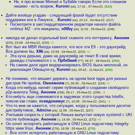
Не, я про всякие Menuet и Syllable говорю Если это слишком
нишево - есть возрож
,
Kuromi
(ok), 17:31 , 07-Ноя-22, (
324
)
Дайте вообще угадаю - следующей фазой будет отсутствие
поддержки exe в Линуксе,
,
Kuromi
(ok), 22:13 , 04-Ноя-22, (217)
Посмотрите в шестнадцатеричном редакторе начало файла
vmlinuz MZ - это инициалы
,
n00by
(ok), 11:02 , 05-Ноя-22, (246)
никогда не делал отдельный boot скажите это поттерингу
,
Аноним
(220), 23:08 , 04-Ноя-22, (220)
+1
Вот был же MBR Иногда кажется, что все эти Efi - это даунгрейд
Все должно бы
,
X86
(ok), 23:59 , 04-Ноя-22, (222)
+2
Эта куча дерьма, даже на даунгрейд не тянет В своё время,
дважды сталкивался с н
,
Пр0х0жий
(??), 06:37 , 06-Ноя-22, (
293
)
На самом деле идея модернизировать BIOS была неплохой, но
реализация Обеащли ку
,
Kuromi
(ok), 05:42 , 11-Ноя-22, (
330
)
Не понимаю, что мешает держать на одном boot ядра для разных
дистров Не пробов
,
Омнямням
(?), 00:34 , 05-Ноя-22, (224)
+1
Когда кто-нибудь начнёт серию публикаций о создании свободного
p2p-аналога Teleg
,
Аноним
(239), 09:17 , 05-Ноя-22, (239)
–1
Кто-нибуть еще сомневается в задумках этого существа Intelfix,
поясни как главн
,
псевдонимус
(?), 10:09 , 05-Ноя-22, (241)
–1
Что-то мне не кажется, что ситуация, когда у пользователя десяток
дистрибутивов,
,
Admino
(ok), 11:09 , 05-Ноя-22, (247)
Учитывая скорость с которой Ленька выпустил новую systemd с UKI
после публикации
,
Аноним
(-), 14:39 , 05-Ноя-22, (272)
+4
Он хочет испортить работающую в GNU Linux подсистему Integrity
https www linux
,
Аноним
(276), 16:59 , 05-Ноя-22, (
276
)
Все хотят испортить работающую в GNU Linux подсистему