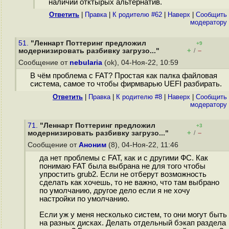
наличии отктырых альтернатив.
Ответить
|
Правка
|
К родителю #62
|
Наверх
|
Cообщить
модератору
51.
"Леннарт Поттеринг предложил
+9
+
–
модернизировать разбивку загрузо..."
/
Сообщение от
nebularia
(ok), 04-Ноя-22, 10:59
В чём проблема с FAT? Простая как палка файловая
система, самое то чтобы фирмварью UEFI разбирать.
Ответить
|
Правка
|
К родителю #8
|
Наверх
|
Cообщить
модератору
71.
"Леннарт Поттеринг предложил
+3
+
–
модернизировать разбивку загрузо..."
/
Сообщение от
Аноним
(8), 04-Ноя-22, 11:46
да нет проблемы с FAT, как и с другими ФС. Как
понимаю FAT была выбрана не для того чтобы
упростить grub2. Если не отберут возможность
сделать как хочешь, то не важно, что там выбрано
по умолчанию, другое дело если я не хочу
настройки по умолчанию.
Если уж у меня несколько систем, то они могут быть
на разных дисках. Делать отдельный бэкап раздела