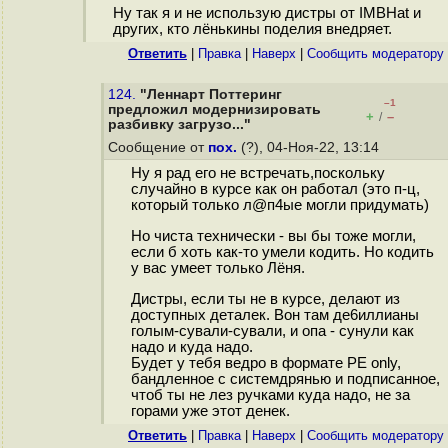
Ну так я и не использую дистры от IMBHat и
других, кто лёнькины поделия внедряет.
Ответить
|
Правка
|
Наверх
|
Cообщить модератору
124.
"Леннарт Поттеринг
–1
предложил модернизировать
+
–
/
разбивку загрузо..."
Сообщение от
пох.
(?), 04-Ноя-22, 13:14
Ну я рад его не встречать,поскольку
случайно в курсе как он работал (это п-ц,
который только л@п4ые могли придумать)
Но чиста технически - вы бы тоже могли,
если б хоть как-то умели кодить. Но кодить
у вас умеет только Лёня.
Дистры, если ты не в курсе, делают из
доступных деталек. Вон там де6иллианы
голым-сували-сували, и опа - сунули как
надо и куда надо.
Будет у тебя ведро в формате PE only,
бандленное с системдрянью и подписанное,
чтоб ты не лез ручками куда надо, не за
горами уже этот денек.
Ответить
|
Правка
|
Наверх
|
Cообщить модератору