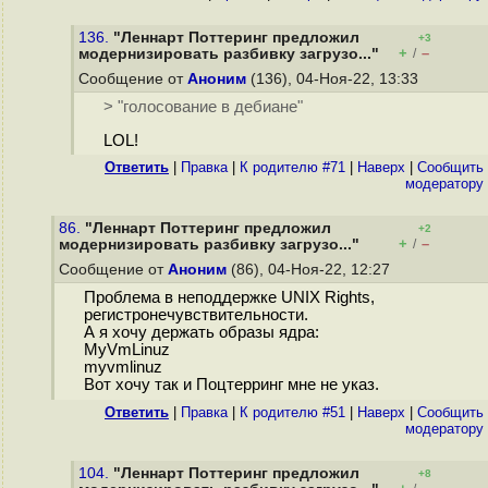
136.
"Леннарт Поттеринг предложил
+3
+
–
модернизировать разбивку загрузо..."
/
Сообщение от
Аноним
(136), 04-Ноя-22, 13:33
> "голосование в дебиане"
LOL!
Ответить
|
Правка
|
К родителю #71
|
Наверх
|
Cообщить
модератору
86.
"Леннарт Поттеринг предложил
+2
+
–
модернизировать разбивку загрузо..."
/
Сообщение от
Аноним
(86), 04-Ноя-22, 12:27
Проблема в неподдержке UNIX Rights,
регистронечувствительности.
А я хочу держать образы ядра:
MyVmLinuz
myvmlinuz
Вот хочу так и Поцтерринг мне не указ.
Ответить
|
Правка
|
К родителю #51
|
Наверх
|
Cообщить
модератору
104.
"Леннарт Поттеринг предложил
+8