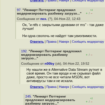
Ответить
|
Правка
|
Наверх
|
Cообщить модератору
97.
"Леннарт Поттеринг предложил
+4
+
–
модернизировать разбивку загрузо..."
/
Сообщение от
пох.
(?), 04-Ноя-22, 12:43
Ок, "и ntfs с закрытыми дровами от ms" - так даже
лучше!
Ни одна сволочь не найдет там увизгвимости.
Ответить
|
Правка
|
Наверх
|
Cообщить модератору
192.
"Леннарт Поттеринг предложил
модернизировать разбивку
+
–
/
загрузо..."
Сообщение от
n00by
(ok), 04-Ноя-22, 19:52
Ну нашли же в Alternative Data Stream руткит в
своё время. Он там вроде и не скрывал файл
даже, просто не все читали MSDN, вот
антивирусы там и не искали.
Ответить
|
Правка
|
Наверх
|
Cообщить модератору
245.
"Леннарт Поттеринг
+2
предложил модернизировать
+
–
/
разбивку загрузо..."