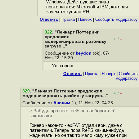
Windows. Действующие лица
повторяются: Microsoft и IBM, которая
зачем-то купила RH.
Ответить
|
Правка
|
Наверх
|
Cообщить модератору
322
.
"Леннарт Поттеринг
предложил
+
–
/
модернизировать разбивку
загрузо..."
Сообщение от
keydon
(ok), 07-
Ноя-22, 15:30
Ух, хорош.
Ответить
|
Правка
|
Наверх
|
Cообщить
модератору
329
.
"Леннарт Поттеринг предложил
+
–
/
модернизировать разбивку загрузо..."
Сообщение от
Аноним
(-), 11-Ноя-22, 04:26
> Забудь про него, сейчас наоборот всё
закрывают.
Гонево какое-то - exFAT отдали вон, даже с
патентами. Теперь пора ReFS каким-нибудь
жадничать, но он так то мало кому нужен при