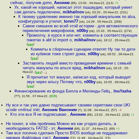
сейчас, получив допо
,
Аноним
(86), 13:00 , 04-Ноя-22, (113)
+5
Ух, какой не хороший, написал этот пшшаудио, который умеет
сам делать подключенн
,
mikhailnov
(ok), 03:20 , 05-Ноя-22, (231)
К твоему удивлению именно так хороший мануальник по alsa,
конфигуратор и утилит
,
torvn77
(ok), 14:29 , 05-Ноя-22, (269)
Самое смешное во всей этой истории - для автоматического
переключения микрофонов
,
n00by
(ok), 15:33 , 05-Ноя-22, (274)
Промолчу, в курсе я или нет, коммиты в соответствующих
пакетах в abf io import о
,
mikhailnov
(ok), 18:12 , 05-Ноя-22,
(
)
280
Коммиты в сборочные сценарии ответят Ну так то дети
из кубиков тоже строят дома
,
n00by
(ok), 09:52 , 06-Ноя-22,
(
)
294
Заставлять людей вместо проведения времени с семьей
читать мануалы по альсе вред
,
mikhailnov
(ok), 18:15 , 05-
Ноя-22, (
)
281
–1
Я прочитал тот мануал, написал код, который выводит
звук через альсу Потому что
,
n00by
(ok), 10:05 , 06-Ноя-22,
(
)
296
Финансирование из фонда Билла и Мелинды Гейц
,
InuYasha
(??), 11:56 , 07-Ноя-22, (
315
)
Ну все и так уже давно подписывают своими скриптами свои UKI
ucode vmlinuz initr
,
Аноним Ваноним
(?), 11:08 , 04-Ноя-22, (57)
–3
Кто эти все Я не подписываю
,
Аноним
(86), 13:02 , 04-Ноя-22, (116)
+1
Не понял, в чём проблема Можно же как угодно делать, а
необходимость FAT32 - эт
,
Аноним
(69), 11:37 , 04-Ноя-22, (69)
+1
Там все логично сделано Просто BIOS вообще не поддерживал
никаких файловых сист
,
Аноним
(72), 11:49 , 04-Ноя-22, (72)