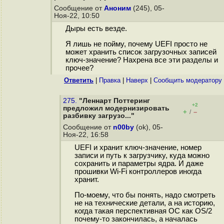
Сообщение от
Аноним
(245), 05-
Ноя-22, 10:50
Дыры есть везде.
Я лишь не пойму, почему UEFI просто не
может хранить список загрузочных записей
ключ-значение? Нахрена все эти разделы и
прочее?
Ответить
|
Правка
|
Наверх
|
Cообщить модератору
275.
"Леннарт Поттеринг
+2
предложил модернизировать
+
–
/
разбивку загрузо..."
Сообщение от
n00by
(ok), 05-
Ноя-22, 16:58
UEFI и хранит ключ-значение, номер
записи и путь к загрузчику, куда можно
сохранить и параметры ядра. И даже
прошивки Wi-Fi контроллеров иногда
хранит.
По-моему, что бы понять, надо смотреть
не на технические детали, а на историю,
когда такая перспективная ОС как OS/2
почему-то закончилась, а началась