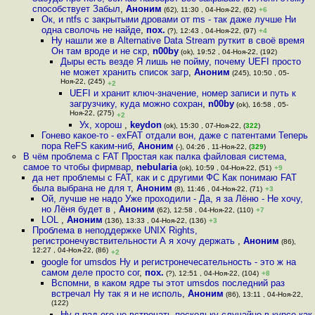
способствует Забыл
,
Аноним
(62), 11:30 , 04-Ноя-22, (62)
+6
Ок, и ntfs с закрытыми дровами от ms - так даже лучше Ни
одна сволочь не найде
,
пох.
(?), 12:43 , 04-Ноя-22, (97)
+4
Ну нашли же в Alternative Data Stream руткит в своё время
Он там вроде и не скр
,
n00by
(ok), 19:52 , 04-Ноя-22, (192)
Дыры есть везде Я лишь не пойму, почему UEFI просто
не может хранить список загр
,
Аноним
(245), 10:50 , 05-
Ноя-22, (245)
+2
UEFI и хранит ключ-значение, номер записи и путь к
загрузчику, куда можно сохран
,
n00by
(ok), 16:58 , 05-
Ноя-22, (275)
+2
Ух, хорош
,
keydon
(ok), 15:30 , 07-Ноя-22, (
322
)
Гонево какое-то - exFAT отдали вон, даже с патентами Теперь
пора ReFS каким-ниб
,
Аноним
(-), 04:26 , 11-Ноя-22, (
329
)
В чём проблема с FAT Простая как палка файловая система,
самое то чтобы фирмвар
,
nebularia
(ok), 10:59 , 04-Ноя-22, (51)
+9
да нет проблемы с FAT, как и с другими ФС Как понимаю FAT
была выбрана не для т
,
Аноним
(8), 11:46 , 04-Ноя-22, (71)
+3
Ой, лучше не надо Уже проходили - Да, я за Лёню - Не хочу,
но Лёня будет в
,
Аноним
(62), 12:58 , 04-Ноя-22, (110)
+7
LOL
,
Аноним
(136), 13:33 , 04-Ноя-22, (136)
+3
Проблема в неподдержке UNIX Rights,
регистронечувствительности А я хочу держать
,
Аноним
(86),
12:27 , 04-Ноя-22, (86)
+2
google for umsdos Ну и регистронечесательность - это ж на
самом деле просто сог
,
пох.
(?), 12:51 , 04-Ноя-22, (104)
+8
Вспомни, в каком ядре ты этот umsdos последний раз
встречал Ну так я и не исполь
,
Аноним
(86), 13:11 , 04-Ноя-22,
(122)
Ну я рад его не встречать,поскольку случайно в курсе как