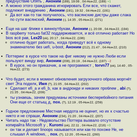
предчуствие Опять
,
Аноним
(189), 19:06 , 04-Ноя-22, (189)
+1
А можно этого гражданина игнорировать Ели все, что скажет,
подлежит внедрению
,
Аноним
(191), 19:32 , 04-Ноя-22, (191)
Да вот как-то так получилось, что васянские дистры даже слака
по сути васянский
,
Аноним
(-), 14:35 , 05-Ноя-22, (271)
Еще на шаг ближе к винноутбукам
,
Аноним
(-), 20:08 , 04-Ноя-22, (194)
В raspberry только fat32 поддерживается, и всё отлично работает Но
bios всё рав
,
Lex20
(ok), 20:17 , 04-Ноя-22, (196)
отлично будет работать, когда приведут всё к одному
знаменателю без uefi, u-boot
,
Аноним
(212), 21:47 , 04-Ноя-22, (210)
Поттеринг в курсе что такое на фиг никому не нужно Люби если
пользуют винду вир
,
Аноним
(208), 20:19 , 04-Ноя-22, (197)
–2
В курсе, но он приказчик, а не программист
,
torvn77
(ok), 14:40 , 05-
Ноя-22, (273)
Что будет, если в момент обновления загрузочного образа моргнёт
свет Эта поделк
,
Имя
(?), 21:05 , 04-Ноя-22, (202)
Сделают efi_a и efi_b, как в андроиде и никаких проблем
,
abi
(?),
21:35 , 04-Ноя-22, (209)
ты узнаешь, зачем придуманы источники бесперебойного питания
Они еще от статыщ д
,
пох.
(?), 12:19 , 05-Ноя-22, (259)
Годное предложение Местная нердота не оценит, но их к счастью
никто и не спраши
,
Аноним
(234), 21:20 , 04-Ноя-22, (207)
Читать надо так - Недовольство Поттера вызвало отсутствие
копирайта Microsoft у
,
Kuromi
(ok), 22:11 , 04-Ноя-22, (216)
+3
он так и делает linoops называется или как-то похоже Не, не
слышал А windows,
,
пох.
(?), 12:20 , 05-Ноя-22, (260)