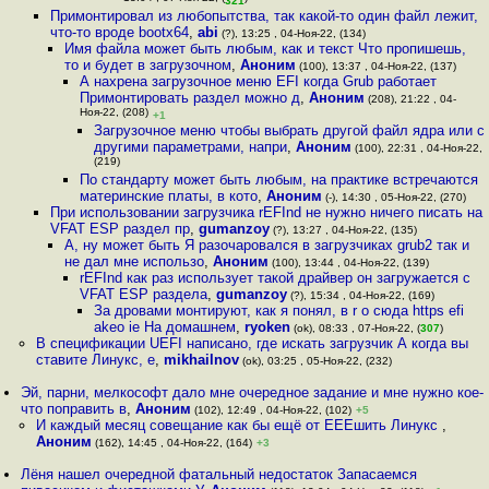
321
Примонтировал из любопытства, так какой-то один файл лежит,
что-то вроде bootx64
,
abi
(?), 13:25 , 04-Ноя-22, (134)
Имя файла может быть любым, как и текст Что пропишешь,
то и будет в загрузочном
,
Аноним
(100), 13:37 , 04-Ноя-22, (137)
А нахрена загрузочное меню EFI когда Grub работает
Примонтировать раздел можно д
,
Аноним
(208), 21:22 , 04-
Ноя-22, (208)
+1
Загрузочное меню чтобы выбрать другой файл ядра или с
другими параметрами, напри
,
Аноним
(100), 22:31 , 04-Ноя-22,
(219)
По стандарту может быть любым, на практике встречаются
материнские платы, в кото
,
Аноним
(-), 14:30 , 05-Ноя-22, (270)
При использовании загрузчика rEFInd не нужно ничего писать на
VFAT ESP раздел пр
,
gumanzoy
(?), 13:27 , 04-Ноя-22, (135)
А, ну может быть Я разочаровался в загрузчиках grub2 так и
не дал мне использо
,
Аноним
(100), 13:44 , 04-Ноя-22, (139)
rEFInd как раз использует такой драйвер он загружается с
VFAT ESP раздела
,
gumanzoy
(?), 15:34 , 04-Ноя-22, (169)
За дровами монтируют, как я понял, в r o сюда https efi
akeo ie На домашнем
,
ryoken
(ok), 08:33 , 07-Ноя-22, (
307
)
В спецификации UEFI написано, где искать загрузчик А когда вы
ставите Линукс, e
,
mikhailnov
(ok), 03:25 , 05-Ноя-22, (232)
Эй, парни, мелкософт дало мне очередное задание и мне нужно кое-
что поправить в
,
Аноним
(102), 12:49 , 04-Ноя-22, (102)
+5
И каждый месяц совещание как бы ещё от ЕЕЕшить Линукс
,
Аноним
(162), 14:45 , 04-Ноя-22, (164)
+3
Лёня нашел очередной фатальный недостаток Запасаемся