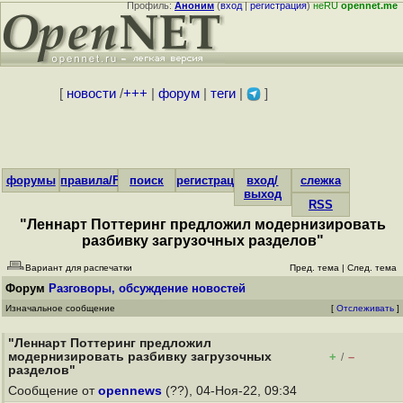
Профиль:
Аноним
(
вход
|
регистрация
)
неRU
opennet.me
[
новости
/
+++
|
форум
|
теги
|
]
форумы
правила/FAQ
поиск
регистрация
вход/
слежка
выход
RSS
"Леннарт Поттеринг предложил модернизировать
разбивку загрузочных разделов"
Вариант для распечатки
Пред. тема
|
След. тема
Форум
Разговоры, обсуждение новостей
Изначальное сообщение
[
Отслеживать
]
"Леннарт Поттеринг предложил
модернизировать разбивку загрузочных
+
–
/
разделов"
Сообщение от
opennews
(??), 04-Ноя-22, 09:34