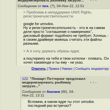
+
–
модернизировать разбивку загрузо..."
/
Сообщение от
пох.
(?), 04-Ноя-22, 12:51
> Проблема в неподдержке UNIX Rights,
регистронечувствительности.
google for umsdos.
Ну и регистронечесательность - это ж на самом
деле просто "соглашение о намерениях",
дисковый формат подобного не требует. Хочешь -
в своем драйвере можешь считать эти файлы
разными.
> А я хочу держать образы ядра:
а поцтерингу на тебя и твои хотелки - плевать. Он
хочет какввенде и ты ему - не указ.
Ответить
|
Правка
|
Наверх
|
Cообщить модератору
122.
"Леннарт Поттеринг предложил
модернизировать разбивку
+
–
/
загрузо..."
Сообщение от
Аноним
(86), 04-
Ноя-22, 13:11
Вспомни, в каком ядре ты этот umsdos
последний раз встречал?