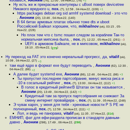
избавься
,
Аноним
(74), 12:00 , 04-Ноя-22, (76)
+2
Ну есть же ж прекрасные контуперы с uBoot поверх devicetree
Никакого вредного u
,
пох.
(?), 12:58 , 04-Ноя-22, (109)
+1
https packages debian org sid armhf systemd download - это что
,
Аноним
(20), 13:46 , 04-Ноя-22, (140)
В 64 битах армовых платах обычно тоже dts и uboot
Российский Байкал хорошем, что
,
mikhailnov
(ok), 03:15 , 05-
Ноя-22, (228)
Но плох тем что с tsmc пошел следом за кораблем Так-то
нормальная мипсина была,
,
пох.
(?), 12:22 , 05-Ноя-22, (261)
–3
UEFI в армовом Байкале, не в мипсовом
,
mikhailnov
(ok),
18:10 , 05-Ноя-22, (
)
279
Ну переход на FAT это конечно нереальный прогресс, да
,
vitalif
(ok),
10:08 , 04-Ноя-22, (27)
+3
там ещё ядро в формат exe будут переводить
,
Аноним
(62), 12:30 ,
04-Ноя-22, (88)
+2
А далее будет systemd exe
,
Аноним
(86), 12:46 , 04-Ноя-22, (98)
+3
Ты пропустил последнее партсобрание, минус миска риса и
-10 в сосальный рейтинг
,
пох.
(?), 13:00 , 04-Ноя-22, (112)
+1
В голос в кредитный рейтингВ Штатах он так называется
,
Аноним
(20), 13:49 , 04-Ноя-22, (142)
+3
Кредитный там за пропуск партсобрания не снижают За
смену интернет провайдера -
,
пох.
(?), 11:39 , 05-Ноя-22, (248)
Э чувак кароч, у меня для тебя - хреновые новости P S PE не
полноценный
,
пох.
(?), 12:59 , 04-Ноя-22, (111)
+2
Лол, и ведь не панорама
,
vitalif
(ok), 11:35 , 07-Ноя-22, (
314
)
ЕМНИП, фат для ефи-раздела прописан в стандарте давным-
давно
,
Аноним
(298), 17:49 , 06-Ноя-22, (
298
)