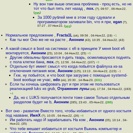
Ну вон там выше описана проблема - проц есть, но не
тот что был пять лет назад
,
пох.
(?), 09:57 , 06-Ноя-22,
(
)
295
За 1000 рублей мне в этом году сдували и
программатором заливали bin, что я при
,
egan
(?),
07:27 , 07-Ноя-22, (
)
303
Нормальное предложение
,
Fracta1L
(ok), 09:56 , 04-Ноя-22, (19)
+1
Как ты мог Оно же не на расте
,
Аноним
(43), 10:35 , 04-Ноя-22, (43)
А какой смысл в boot на системах с efi в принципе У меня boot efi
монтируется
,
Аноним
(25), 10:04 , 04-Ноя-22, (25)
+5
Другие обезьяны бросаются п-дить тварь, осмелившуюся поднять
с пола клетки бана
,
пох.
(?), 12:56 , 04-Ноя-22, (107)
+5
Отдельно бут имеет смысл что когда побьётся файлуха из-за
отключения питания мож
,
Аноним
(125), 13:13 , 04-Ноя-22, (123)
–1
Гхм, ну побьётся, и что boot при загрузке с помощью systemd-
boot вообще не учас
,
edo
(ok), 20:30 , 14-Янв-23, (
331
)
Если ты хочешь шифровать рут и при этом не пользоваться
реалихацией luks из grub
,
Отражение луны
(ok), 17:34 , 04-Ноя-22, (183)
+4
Да, но с LUKS получается почти тоже самое Только отдельным
разделом будет не b
,
Аноним
(285), 23:43 , 05-Ноя-22, (
285
)
Вот оно - развитие Вместо того, чтобы избавиться от одного костыля
под названи
,
ИмяХ
(?), 10:05 , 04-Ноя-22, (26)
+8
Им работать надо И зарабатывать На ком
,
Аноним
(35), 10:14 , 04-
Ноя-22, (35)
Что тебе мешает избавиться от костыля Выкинь компьютер и