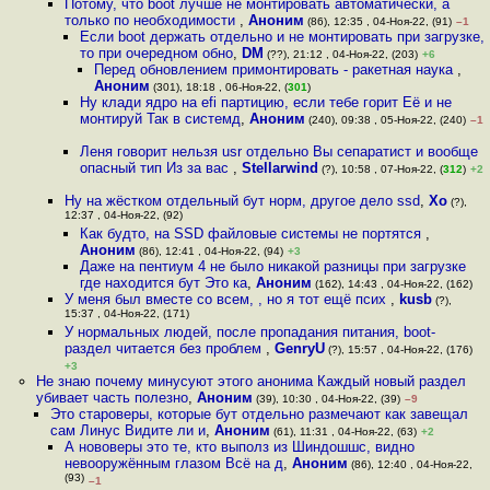
Потому, что boot лучше не монтировать автоматически, а
только по необходимости
,
Аноним
(86), 12:35 , 04-Ноя-22, (91)
–1
Если boot держать отдельно и не монтировать при загрузке,
то при очередном обно
,
DM
(??), 21:12 , 04-Ноя-22, (203)
+6
Перед обновлением примонтировать - ракетная наука
,
Аноним
(301), 18:18 , 06-Ноя-22, (
301
)
Ну клади ядро на efi партицию, если тебе горит Её и не
монтируй Так в системд
,
Аноним
(240), 09:38 , 05-Ноя-22, (240)
–1
Леня говорит нельзя usr отдельно Вы сепаратист и вообще
опасный тип Из за вас
,
Stellarwind
(?), 10:58 , 07-Ноя-22, (
312
)
+2
Ну на жёстком отдельный бут норм, другое дело ssd
,
Xo
(?),
12:37 , 04-Ноя-22, (92)
Как будто, на SSD файловые системы не портятся
,
Аноним
(86), 12:41 , 04-Ноя-22, (94)
+3
Даже на пентиум 4 не было никакой разницы при загрузке
где находится бут Это ка
,
Аноним
(162), 14:43 , 04-Ноя-22, (162)
У меня был вместе со всем, , но я тот ещё псих
,
kusb
(?),
15:37 , 04-Ноя-22, (171)
У нормальных людей, после пропадания питания, boot-
раздел читается без проблем
,
GenryU
(?), 15:57 , 04-Ноя-22, (176)
+3
Не знаю почему минусуют этого анонима Каждый новый раздел
убивает часть полезно
,
Аноним
(39), 10:30 , 04-Ноя-22, (39)
–9
Это староверы, которые бут отдельно размечают как завещал
сам Линус Видите ли и
,
Аноним
(61), 11:31 , 04-Ноя-22, (63)
+2
А нововеры это те, кто выполз из Шиндошшс, видно
невооружённым глазом Всё на д
,
Аноним
(86), 12:40 , 04-Ноя-22,
(93)
–1