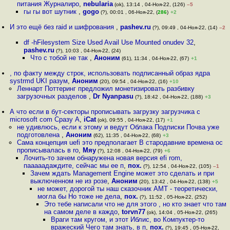
питания Журналиро
,
nebularia
(ok), 13:14 , 04-Ноя-22, (126)
–5
гы гы вот шутник
,
gogo
(?), 00:01 , 06-Ноя-22, (
286
)
+2
И это ещё без raid и шифрования
,
pashev.ru
(?), 09:49 , 04-Ноя-22, (14)
–2
df -hFilesystem Size Used Avail Use Mounted onudev 32
,
pashev.ru
(?), 10:03 , 04-Ноя-22, (24)
Что с тобой не так
,
Аноним
(61), 11:34 , 04-Ноя-22, (67)
+1
, по факту между строк, использовать подписанный образ ядра
systrmd UKI разум
,
Аноним
(20), 09:54 , 04-Ноя-22, (16)
+10
Леннарт Поттеринг предложил монетизировать разбивку
загрузочных разделов
,
Dr Nyanpasu
(?), 18:42 , 04-Ноя-22, (188)
+3
А что если в бут-секторы прописывать загрузку загрузчика с
microsoft com Сразу А
,
iCat
(ok), 09:55 , 04-Ноя-22, (17)
+1
не удивлюсь, если к этому и ведут Облака Подписки Почва уже
подготовлена
,
Аноним
(62), 11:35 , 04-Ноя-22, (68)
+3
Сама концепция uefi это предполагает В стародавние времена ос
прописывалась в ro
,
Мяу
(?), 12:08 , 04-Ноя-22, (79)
+6
Лочить-то зачем обнаружена новая версия efi rom,
пааааадаждите, сейчас мы ее п
,
пох.
(?), 12:54 , 04-Ноя-22, (105)
–1
Зачем ждать Management Engine может это сделать и при
выключенном не из розе
,
Аноним
(20), 13:42 , 04-Ноя-22, (138)
+5
не может, дорогой ты наш сказочник AMT - теоретически,
могла бы Но тоже не дела
,
пох.
(?), 11:52 , 05-Ноя-22, (252)
Это тебе написали что не для этого , но кто знает что там
на самом деле в каждо
,
torvn77
(ok), 14:04 , 05-Ноя-22, (265)
Враги там кругом, и этот Иблис, во Компуктер-то
вражеский Чего там знать, в п
,
пох.
(?), 19:45 , 05-Ноя-22,