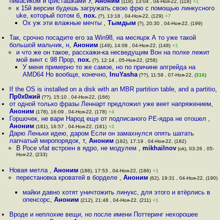
пивасиком и фисташками У
,
Аноним
(118), 13:04 , 04-Ноя-22, (118)
+1
к 15й версии будешь загружать свою фрю с помощью линкусного
uke, который потом б
,
пох.
(?), 13:18 , 04-Ноя-22, (129)
+7
Ох уж эти влажные мечты
,
Тымдым
(?), 20:30 , 04-Ноя-22, (199)
Так, срочно посадите его за Win98, на месяцок А то уже такой
большой мальчик, н
,
Аноним
(149), 14:08 , 04-Ноя-22, (148)
+1
и что же он такое, расскажи-ка несведущим Вон на полке лежит
мой винт с 98 Прор
,
пох.
(?), 12:14 , 05-Ноя-22, (258)
У меня примерно то же самое, но по причине апгрейда на
AMD64 Но вообще, конечно
,
InuYasha
(??), 11:58 , 07-Ноя-22, (
316
)
If the OS is installed on a disk with an MBR partition table, and a partitio
,
Пр0х0жий
(??), 15:10 , 04-Ноя-22, (166)
от одной только фразы Леннарт предложил уже веет напряжением
,
Аноним
(178), 16:09 , 04-Ноя-22, (178)
+4
Горшочек, не вари Народ еще от подписаного PE-ядра не отошел
,
Аноним
(181), 16:57 , 04-Ноя-22, (181)
+2
Дарю Леньки идею, даром Если он замахнулся опять шатать
лапчатый миропорядок, т
,
Аноним
(182), 17:19 , 04-Ноя-22, (182)
В Росе vfat встроен в ядро, не модулем
,
mikhailnov
(ok), 03:26 , 05-
Ноя-22, (233)
Новая метла
,
Аноним
(186), 17:53 , 04-Ноя-22, (186)
+1
перестановка кроватей в борделе
,
Аноним
(62), 19:31 , 04-Ноя-22, (190)
майки давно хотят уничтожить линукс, для этого и втёрлись в
опенсорс
,
Аноним
(212), 21:48 , 04-Ноя-22, (211)
+1
Вроде и неплохие вещи, но после имени Поттеринг нехорошее