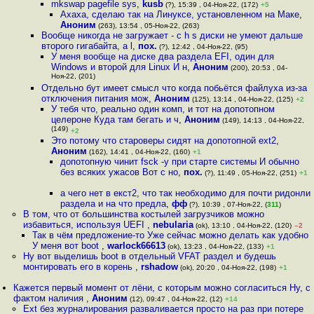
mkswap pagefile sys
,
kusb
(?), 15:39 , 04-Ноя-22, (172)
+5
Ахаха, сделаю так на Линуксе, установленном на Маке
,
Аноним
(263), 13:54 , 05-Ноя-22, (263)
Вообще никогда не загружает - c h s диски не умеют дальше
второго гигабайта, а l
,
пох.
(?), 12:42 , 04-Ноя-22, (95)
У меня вообще на диске два раздела EFI, один для
Windows и второй для Linux И н
,
Аноним
(200), 20:53 , 04-
Ноя-22, (201)
Отдельно бут имеет смысл что когда побьётся файлуха из-за
отключения питания мож
,
Аноним
(125), 13:14 , 04-Ноя-22, (125)
+2
У тебя что, реально один комп, и тот на допотопном
целероне Куда там бегать и ч
,
Аноним
(149), 14:13 , 04-Ноя-22,
(149)
+2
Это потому что староверы сидят на допотопной ext2
,
Аноним
(162), 14:41 , 04-Ноя-22, (160)
+1
допотопную чинит fsck -y при старте системы И обычно
без всяких ужасов Вот с но
,
пох.
(?), 11:49 , 05-Ноя-22, (251)
+1
а чего нет в екст2, что так необходимо для почти ридонли
раздела и на что предла
,
фф
(?), 10:39 , 07-Ноя-22, (
311
)
В том, что от большинства костылей загрузчиков можно
избавиться, используя UEFI
,
nebularia
(ok), 13:10 , 04-Ноя-22, (120)
–2
Так в чём предложение-то Уже сейчас можно делать как удобно
У меня вот boot
,
warlock66613
(ok), 13:23 , 04-Ноя-22, (133)
+1
Ну вот выделишь boot в отдельный VFAT раздел и будешь
монтировать его в корень
,
rshadow
(ok), 20:20 , 04-Ноя-22, (198)
+1
Кажется первый момент от лёни, с которым можно согласиться Ну, с
фактом наличия
,
Аноним
(12), 09:47 , 04-Ноя-22, (12)
+14
Ext без журналирования разваливается просто на раз при потере