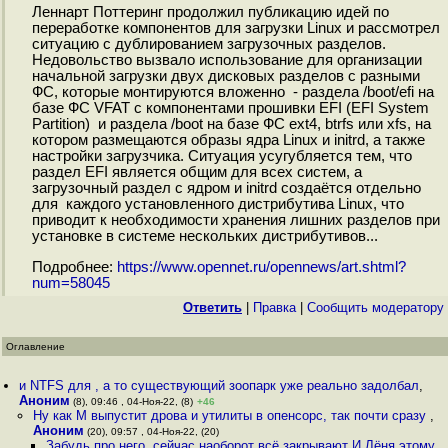
Леннарт Поттеринг продолжил публикацию идей по
переработке компонентов для загрузки Linux и рассмотрел
ситуацию с дублированием загрузочных разделов.
Недовольство вызвало использование для организации
начальной загрузки двух дисковых разделов с разными
ФС, которые монтируются вложенно - раздела /boot/efi на
базе ФС VFAT с компонентами прошивки EFI (EFI System
Partition) и раздела /boot на базе ФС ext4, btrfs или xfs, на
котором размещаются образы ядра Linux и initrd, а также
настройки загрузчика. Ситуация усугубляется тем, что
раздел EFI является общим для всех систем, а
загрузочный раздел с ядром и initrd создаётся отдельно
для каждого установленного дистрибутива Linux, что
приводит к необходимости хранения лишних разделов при
установке в системе нескольких дистрибутивов...
Подробнее:
https://www.opennet.ru/opennews/art.shtml?
num=58045
Ответить
|
Правка
|
Cообщить модератору
Оглавление
и NTFS для , а то существующий зоопарк уже реально задолбал
,
Аноним
(8), 09:46 , 04-Ноя-22, (8)
+46
Ну как M выпустит дрова и утилиты в опенсорс, так почти сразу
,
Аноним
(20), 09:57 , 04-Ноя-22, (20)
Забудь про него, сейчас наоборот всё закрывают И Лёня этому