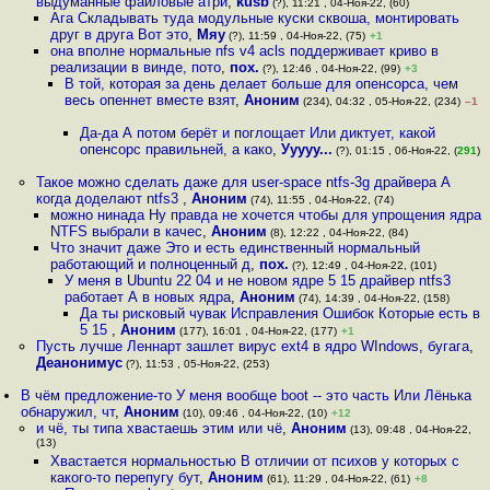
выдуманные файловые атри
,
kusb
(?), 11:21 , 04-Ноя-22, (60)
Ага Складывать туда модульные куски сквоша, монтировать
друг в друга Вот это
,
Мяу
(?), 11:59 , 04-Ноя-22, (75)
+1
она вполне нормальные nfs v4 acls поддерживает криво в
реализации в винде, пото
,
пох.
(?), 12:46 , 04-Ноя-22, (99)
+3
В той, которая за день делает больше для опенсорса, чем
весь опеннет вместе взят
,
Аноним
(234), 04:32 , 05-Ноя-22, (234)
–1
Да-да А потом берёт и поглощает Или диктует, какой
опенсорс правильней, а како
,
Ууууу...
(?), 01:15 , 06-Ноя-22, (
291
)
Такое можно сделать даже для user-space ntfs-3g драйвера А
когда доделают ntfs3
,
Аноним
(74), 11:55 , 04-Ноя-22, (74)
можно нинада Ну правда не хочется чтобы для упрощения ядра
NTFS выбрали в качес
,
Аноним
(8), 12:22 , 04-Ноя-22, (84)
Что значит даже Это и есть единственный нормальный
работающий и полноценный д
,
пох.
(?), 12:49 , 04-Ноя-22, (101)
У меня в Ubuntu 22 04 и не новом ядре 5 15 драйвер ntfs3
работает А в новых ядра
,
Аноним
(74), 14:39 , 04-Ноя-22, (158)
Да ты рисковый чувак Исправления Ошибок Которые есть в
5 15
,
Аноним
(177), 16:01 , 04-Ноя-22, (177)
+1
Пусть лучше Леннарт зашлет вирус ext4 в ядро WIndows, бугага
,
Деанонимус
(?), 11:53 , 05-Ноя-22, (253)
В чём предложение-то У меня вообще boot -- это часть Или Лёнька
обнаружил, чт
,
Аноним
(10), 09:46 , 04-Ноя-22, (10)
+12
и чё, ты типа хвастаешь этим или чё
,
Аноним
(13), 09:48 , 04-Ноя-22,
(13)
Хвастается нормальностью В отличии от психов у которых с
какого-то перепугу бут
,
Аноним
(61), 11:29 , 04-Ноя-22, (61)
+8