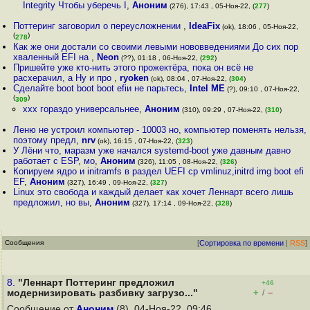
Integrity Чтобы уберечь I
,
Аноним
(276), 17:43 , 05-Ноя-22, (
277
)
Поттеринг заговорил о переусложнении
,
IdeaFix
(ok), 18:06 , 05-Ноя-22,
(
)
278
Как же они достали со своими левыми нововведениями До сих пор
хваленный EFI на
,
Neon
(??), 01:18 , 06-Ноя-22, (
292
)
Пришейте уже кто-нить этого прожектёра, пока он всё не
расхерачил, а Ну и про
,
ryoken
(ok), 08:04 , 07-Ноя-22, (
304
)
Сделайте boot boot boot efiи не парьтесь
,
Intel ME
(?), 09:10 , 07-Ноя-22,
(
)
309
xxx гораздо универсальнее
,
Аноним
(310), 09:29 , 07-Ноя-22, (
310
)
Леню не устроил компьютер - 10003 но, компьютер поменять нельзя,
поэтому предл
,
nrv
(ok), 16:15 , 07-Ноя-22, (
323
)
У Лёни что, маразм уже начался systemd-boot уже давным давно
работает с ESP, мо
,
Аноним
(326), 11:05 , 08-Ноя-22, (
326
)
Копируем ядро и initramfs в раздел UEFI cp vmlinuz,initrd img boot efi
EF
,
Аноним
(327), 16:49 , 09-Ноя-22, (
327
)
Linux это свобода и каждый делает как хочет Леннарт всего лишь
предложил, но вы
,
Аноним
(327), 17:14 , 09-Ноя-22, (
328
)
Сообщения
[
Сортировка по времени
|
RSS
]
8.
"Леннарт Поттеринг предложил
+46
+
–
модернизировать разбивку загрузо..."
/
Сообщение от
Аноним
(8), 04-Ноя-22, 09:46