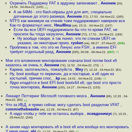
Охренеть Поддержку FAT в ардуину запихивают
,
Аноним
(20),
13:54 , 04-Ноя-22, (145)
+1
А не 64Мб - это flash-образы для для arm, специально
догнанные до этого размера
,
Аноним
(72), 17:53 , 04-Ноя-22, (185)
NTFS как минимум на чтение тоже поддерживают наверное все
Как-то форматнул неос
,
НяшМяш
(ok), 15:11 , 04-Ноя-22, (167)
Если бы все UEFI поддерживали бы что то кроме FAT, не
просили бы тогда загрузочн
,
Аноним
(72), 17:51 , 04-Ноя-22, (184)
Ну вообще говоря, я так понял, что по спекам UEFI не
указано, но некоторые произ
,
ryoken
(ok), 08:27 , 07-Ноя-22, (
306
)
Проблема в том, что это не Линукс или FSH , а именно EFI
требует отдельный разд
,
Аноним
(285), 00:08 , 06-Ноя-22, (
287
)
+1
Мне это вложенное монтирование сначала boot потом boot efi
казалось не очень п
,
Аноним
(74), 11:52 , 04-Ноя-22, (73)
–1
Карина, залогиньтесь, пожалуйста
,
Мяу
(?), 12:16 , 04-Ноя-22, (81)
Ну, boot вообще то первичен, да и постарше, а efi один из
костылей, причем спос
,
_kp
(ok), 14:01 , 04-Ноя-22, (146)
+2
Ядро кладётся в boot EFI boot bootx64 efi, где boot это просто
точка монтирова
,
Аноним
(100), 14:27 , 04-Ноя-22, (153)
Леннарт Поттеринг Microsoft головного мозга
,
Аноним
(86), 12:20 , 04-
Ноя-22, (83)
+4
Что за ИБД, я прямо сейчас могу сделать boot разделом VFAT
,
commiethebeastie
(ok), 12:28 , 04-Ноя-22, (87)
А надо чтобы у тебя не осталось выбора
,
псевдонимус
(?), 10:31 ,
05-Ноя-22, (244)
А зачем надо монтировать efi в boot efi или вообще его монтировать
У меня ничег
,
abi
(?), 12:33 , 04-Ноя-22, (90)
+2