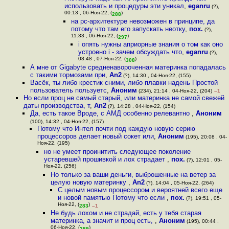
использовать и процедуры эти уникал
,
eganru
(?),
00:13 , 06-Ноя-22, (
)
288
на pc-архитектуре невозможен в принципе, да
потому что там его запускать неотку
,
пох.
(?),
11:33 , 06-Ноя-22, (
)
297
i опять нужны априорные знания о том как оно
устроено i - зачем обсуждать что
,
eganru
(?),
08:48 , 07-Ноя-22, (
)
308
А мне от Gigabyte средненавороченная материнка попадалась
с такими тормозами при
,
An2
(?), 14:30 , 04-Ноя-22, (155)
Васёк, ты либо крестик сними, либо плавки надень Простой
пользователь пользуетс
,
Аноним
(234), 21:14 , 04-Ноя-22, (204)
–1
Но если проц не самый старый, или материнка не самой свежей
даты производства, т
,
An2
(?), 14:28 , 04-Ноя-22, (154)
Да, есть такое Вроде, с АМД особенно релевантно
,
Аноним
(100), 14:32 , 04-Ноя-22, (157)
Потому что Интел почти под каждую новую серию
процессоров делает новый сокет или
,
Аноним
(195), 20:08 , 04-
Ноя-22, (195)
но не умеет проинитить следующее поколение
устаревшей прошивкой и лох страдает
,
пох.
(?), 12:01 , 05-
Ноя-22, (256)
Но только за ваши деньги, выброшенные на ветер за
целую новую материнку
,
An2
(?), 14:04 , 05-Ноя-22, (264)
С целым новым процессором и вероятней всего еще
и новой памятью Потому что если
,
пох.
(?), 19:51 , 05-
Ноя-22, (
)
283
–1
Не будь лохом и не страдай, есть у тебя старая
материнка, а значит и проц есть,
,
Аноним
(195), 00:44 ,
06-Ноя-22, (
)
289