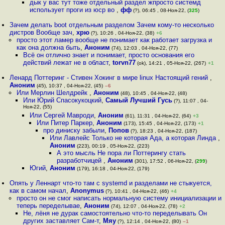
дык у вас тут тоже отдельный раздел жпросто системд
использует проги из юср во
,
фф
(?), 06:45 , 08-Ноя-22, (
325
)
Зачем делать boot отдельным разделом Зачем кому-то несколько
дистров Вообще зач
,
хрю
(?), 10:26 , 04-Ноя-22, (38)
+6
просто этот ламер вообще не понимает как работает загрузка и
как она должна быть
,
Аноним
(74), 12:03 , 04-Ноя-22, (77)
Всё он отлично знает и понимает, просто основания его
действий лежат не в област
,
torvn77
(ok), 14:21 , 05-Ноя-22, (267)
+1
Ленард Поттеринг - Стивен Хокинг в мире linux Настоящий гений
,
Аноним
(45), 10:37 , 04-Ноя-22, (45)
–6
Или Мерлин Шелдрейк
,
Аноним
(48), 10:45 , 04-Ноя-22, (48)
Или Юрий Спасокукоцкий
,
Самый Лучший Гусь
(?), 11:07 , 04-
Ноя-22, (55)
Или Сергей Мавроди
,
Аноним
(61), 11:31 , 04-Ноя-22, (64)
+3
Или Питер Паркер
,
Аноним
(173), 15:45 , 04-Ноя-22, (173)
+1
про диниску забыли
,
Попов
(?), 18:23 , 04-Ноя-22, (187)
Или Лавлейс Только не которая Ада, а которая Линда
,
Аноним
(223), 00:19 , 05-Ноя-22, (223)
А это мысль Не пора ли Поттерингу стать
разработчицей
,
Аноним
(301), 17:52 , 06-Ноя-22, (
299
)
Югий
,
Аноним
(179), 16:18 , 04-Ноя-22, (179)
Опять у Леннарт что-то там с systemd и разделами не стыкуется,
как в самом начал
,
Anonymus
(?), 10:41 , 04-Ноя-22, (46)
+4
просто он не смог написать нормальную систему инициализации и
теперь переделывае
,
Аноним
(74), 12:07 , 04-Ноя-22, (78)
+2
Не, лёня не дурак самостоятельно что-то переделывать Он
других заставляет Сам-т
,
Мяу
(?), 12:14 , 04-Ноя-22, (80)
–1