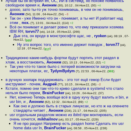
лучше бы он встроил efi, ОС, ИИ в системд, но похоже появилось
свободное время и
,
Аноним
(30), 10:12 , 04-Ноя-22, (30)
+4
доооо, зато ты-то уж точно понимаешь, в чем он не понимаешь
,
Аноним
(54), 11:06 , 04-Ноя-22, (54)
–3
Так он - уже Именно что он - понимает, а ты нет И работает над
этим
,
пох.
(?), 13:01 , 04-Ноя-22, (114)
+2
Всё он понимает и делает ровно то, что ему приказали хозяева
IBM RH
,
torvn77
(ok), 14:18 , 05-Ноя-22, (266)
Дык эта, он вроде в монстрософте щас, не
,
ryoken
(ok), 08:19 , 07-
Ноя-22, (
)
305
Ну это вопрос того, кто именно держит поводок
,
torvn77
(ok),
12:18 , 07-Ноя-22, (
)
317
Традиционно какие-нибудь фортки будут портить этот раздел в
хлам, а восстановить
,
Аноним
(32), 10:13 , 04-Ноя-22, (32)
+2
Так уже что-то такое было с потерей возможности загрузки на
некоторых платах, ес
,
TydymBydym
(?), 22:53 , 06-Ноя-22, (
302
)
в ручную зоопарк поддерживать - это тот ещё гемор Если будет
инструмент - почем
,
Андрей
(??), 10:15 , 04-Ноя-22, (36)
–2
Кстати, помню они там что-то криво сделали в systemd что стало
нельзя было перем
,
BrainFucker
(ok), 10:26 , 04-Ноя-22, (37)
Нет, конечно Теперь вообще всё в одну кучу будут валить и bin, и
usr bin, и
,
Аноним
(62), 12:32 , 04-Ноя-22, (89)
+2
Как оно и должно быть в старых линуксах, но кто ж на опеннете
стандарты читает
,
Аноним
(234), 21:17 , 04-Ноя-22, (205)
usr отдельным разделом можно из ibitrd при монтировать, если
очень хочется
,
mikhailnov
(ok), 03:17 , 05-Ноя-22, (229)
Я не про раздел Например есть раздел home Сделать mv usr
home data usr ln
,
BrainFucker
(ok), 08:58 , 05-Ноя-22, (238)