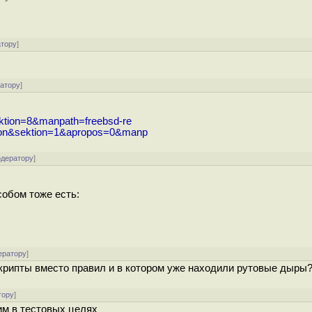
атору
]
ратору
]
ektion=8&manpath=freebsd-re
emon&sektion=1&apropos=0&manp
одератору
]
обом тоже есть:
ератору
]
скрипты вместо правил и в котором уже находили рутовые дыры
тору
]
им в тестовых целях