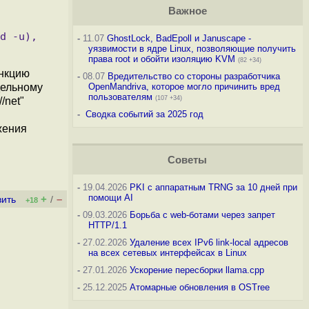
Важное
-
11.07
GhostLock, BadEpoll и Januscape -
уязвимости в ядре Linux, позволяющие получить
права root и обойти изоляцию KVM
(82 +34)
ункцию
-
08.07
Вредительство со стороны разработчика
тдельному
OpenMandriva, которое могло причинить вред
пользователям
(107 +34)
/net"
-
Сводка событий за 2025 год
жения
Советы
-
19.04.2026
PKI с аппаратным TRNG за 10 дней при
помощи AI
+
–
вить
/
+18
-
09.03.2026
Борьба с web-ботами через запрет
HTTP/1.1
-
27.02.2026
Удаление всех IPv6 link-local адресов
на всех сетевых интерфейсах в Linux
-
27.01.2026
Ускорение пересборки llama.cpp
-
25.12.2025
Атомарные обновления в OSTree