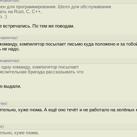
 модератору
]
чен для программирования. Шелл для обслуживания
ть на Rust, C, C++,
. :)
 встречались. По тем же поводам.
модератору
]
команду, компилятор посылает письмо куда положено и за тобо
 не надо.
 модератору
]
 одну команду, компилятор посылает
ояснительная бригада рассказывать что
ю выдали.
тору
]
тельно, хуже гнома. А ещё оно течёт и не работало на зелёных 
ру
]
льно, хуже гнома.