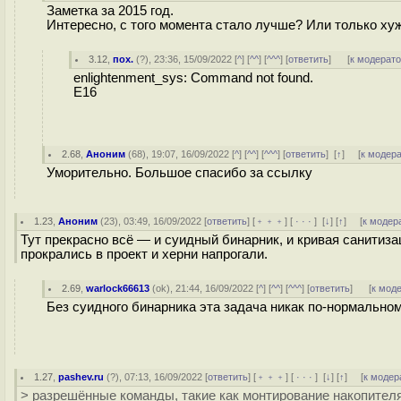
Заметка за 2015 год.
Интересно, с того момента стало лучше? Или только ху
3.12
,
пох.
(
?
), 23:36, 15/09/2022 [
^
] [
^^
] [
^^^
] [
ответить
]
[
к модерат
enlightenment_sys: Command not found.
E16
2.68
,
Аноним
(
68
), 19:07, 16/09/2022 [
^
] [
^^
] [
^^^
] [
ответить
]
[
↑
] [
к модер
Уморительно. Большое спасибо за ссылку
1.23
,
Аноним
(
23
), 03:49, 16/09/2022 [
ответить
] [
﹢﹢﹢
] [
· · ·
]
[
↓
] [
↑
] [
к модер
Тут прекрасно всё — и суидный бинарник, и кривая санитиз
прокрались в проект и херни напрогали.
2.69
,
warlock66613
(
ok
), 21:44, 16/09/2022 [
^
] [
^^
] [
^^^
] [
ответить
]
[
к мод
Без суидного бинарника эта задача никак по-нормально
1.27
,
pashev.ru
(
?
), 07:13, 16/09/2022 [
ответить
] [
﹢﹢﹢
] [
· · ·
]
[
↓
] [
↑
] [
к модер
> разрешённые команды, такие как монтирование накопител