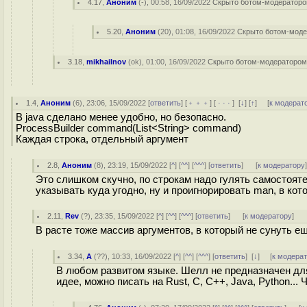
4.17
,
Аноним
(
-
), 00:58, 16/09/2022
Скрыто ботом-модератор
5.20
,
Аноним
(
20
), 01:08, 16/09/2022
Скрыто ботом-мод
3.18
,
mikhailnov
(
ok
), 01:00, 16/09/2022
Скрыто ботом-модераторо
1.4
,
Аноним
(
6
), 23:06, 15/09/2022 [
ответить
] [
﹢﹢﹢
] [
· · ·
]
[
↓
] [
↑
] [
к модерат
В java сделано менее удобно, но безопасно.
ProcessBuilder command(List<String> command)
Каждая строка, отдельный аргумент
2.8
,
Аноним
(
8
), 23:19, 15/09/2022 [
^
] [
^^
] [
^^^
] [
ответить
]
[
к модератору
Это слишком скучно, по строкам надо гулять самостоятел
указывать куда угодно, ну и проигнорировать man, в котор
2.11
,
Rev
(
?
), 23:35, 15/09/2022 [
^
] [
^^
] [
^^^
] [
ответить
]
[
к модератору
]
В расте тоже массив аргументов, в который не сунуть е
3.34
,
А
(
??
), 10:33, 16/09/2022 [
^
] [
^^
] [
^^^
] [
ответить
]
[
↓
] [
к модера
В любом развитом языке. Шелл не предназначен дл
идее, можно писать на Rust, C, C++, Java, Python... 