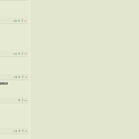
+
–
/
+3
+
–
/
+1
+
–
/
+5
ники
+
–
/
+
–
/
+1