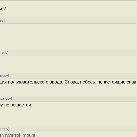
же?
ору
]
атору
]
атору
]
ация пользовательского ввода. Снова, небось, ненастоящие сиш
ератору
]
му не решается.
атору
]
я утилитой mount