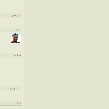
+
–
/
–1
+
–
/
+
–
/
+
–
/
+1
?
+
–
/