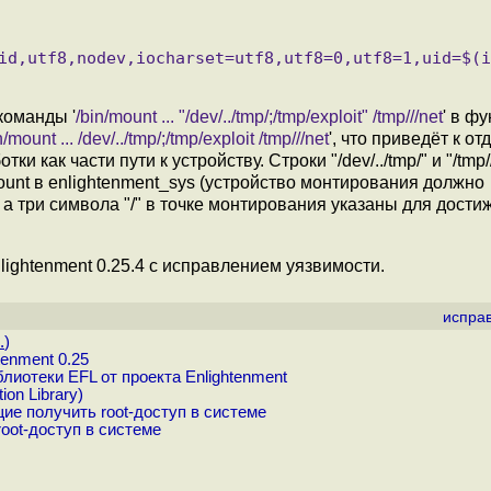
команды '
/bin/mount ... "/dev/../tmp/;/tmp/exploit" /tmp///net
' в ф
n/mount ... /dev/../tmp/;/tmp/exploit /tmp///net
', что приведёт к о
тки как части пути к устройству. Строки "/dev/../tmp/" и "/tmp//
nt в enlightenment_sys (устройство монтирования должно
 а три символа "/" в точке монтирования указаны для дости
ightenment 0.25.4 с исправлением уязвимости.
испра
.
)
enment 0.25
лиотеки EFL от проекта Enlightenment
on Library)
е получить root-доступ в системе
root-доступ в системе