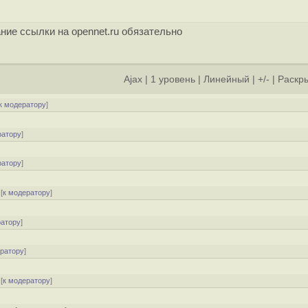
ние ссылки на opennet.ru обязательно
Ajax
|
1 уровень
|
Линейный
|
+/-
|
Раскры
к модератору
]
ратору
]
ратору
]
[
к модератору
]
ратору
]
ератору
]
[
к модератору
]