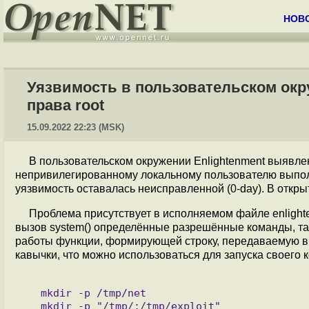
НОВ
Уязвимость в пользовательском окр
права root
15.09.2022 22:23 (MSK)
В пользовательском окружении Enlightenment выявл
непривилегированному локальному пользователю выполн
уязвимость оставалась неисправленной (0-day). В откр
Проблема присутствует в исполняемом файле enlight
вызов system() определённые разрешённые команды, так
работы функции, формирующей строку, передаваемую в 
кавычки, что можно использоваться для запуска своего 
   mkdir -p /tmp/net

   mkdir -p "/tmp/;/tmp/exploit"
