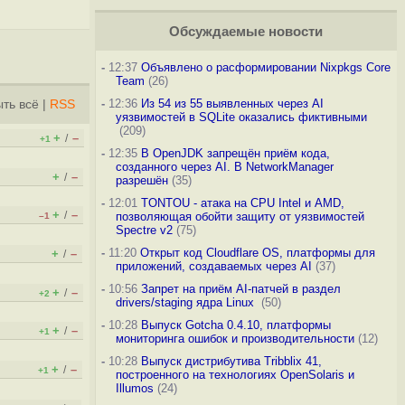
Обсуждаемые новости
-
12:37
Объявлено о расформировании Nixpkgs Core
Team
(26)
-
12:36
Из 54 из 55 выявленных через AI
ть всё
|
RSS
уязвимостей в SQLite оказались фиктивными
(209)
+
–
/
+1
-
12:35
В OpenJDK запрещён приём кода,
созданного через AI. В NetworkManager
+
–
/
разрешён
(35)
-
12:01
TONTOU - атака на CPU Intel и AMD,
+
–
/
позволяющая обойти защиту от уязвимостей
–1
Spectre v2
(75)
-
11:20
Открыт код Cloudflare OS, платформы для
+
–
/
приложений, создаваемых через AI
(37)
-
10:56
Запрет на приём AI-патчей в раздел
+
–
/
+2
drivers/staging ядра Linux
(50)
-
10:28
Выпуск Gotcha 0.4.10, платформы
+
–
/
+1
мониторинга ошибок и производительности
(12)
-
10:28
Выпуск дистрибутива Tribblix 41,
+
–
/
+1
построенного на технологиях OpenSolaris и
Illumos
(24)