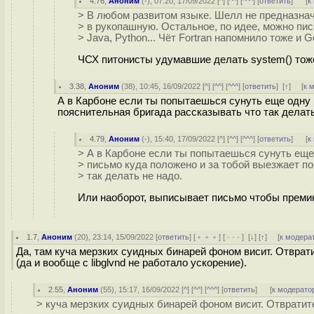
4.76
,
Аноним
(
-
), 07:20, 17/09/2022 [
^
] [
^^
] [
^^^
] [
ответить
]
[
к
> В любом развитом языке. Шелл не предназна
> в рукопашную. Остальное, по идее, можно писа
> Java, Python... Чёт Fortran напомнило тоже и Go
ЧСХ питонисты удумавшие делать system() тоже
3.38
,
Аноним
(
38
), 10:45, 16/09/2022 [
^
] [
^^
] [
^^^
] [
ответить
]
[
↑
] [
к 
А в Карбоне если ты попытаешься сунуть еще одну 
пояснительная бригада рассказывать что так делать
4.79
,
Аноним
(
-
), 15:40, 17/09/2022 [
^
] [
^^
] [
^^^
] [
ответить
]
[
к
> А в Карбоне если ты попытаешься сунуть еще
> письмо куда положено и за тобой выезжает п
> так делать не надо.
Или наоборот, выписывает письмо чтобы преми
1.7
,
Аноним
(
20
), 23:14, 15/09/2022 [
ответить
] [
﹢﹢﹢
] [
· · ·
]
[
↓
] [
↑
] [
к модера
Да, там куча мерзких суидных бинарей фоном висит. Отврати
(да и вообще с libglvnd не работало ускорение).
2.55
,
Аноним
(
55
), 15:17, 16/09/2022 [
^
] [
^^
] [
^^^
] [
ответить
]
[
к модерато
> куча мерзких суидных бинарей фоном висит. Отвратите