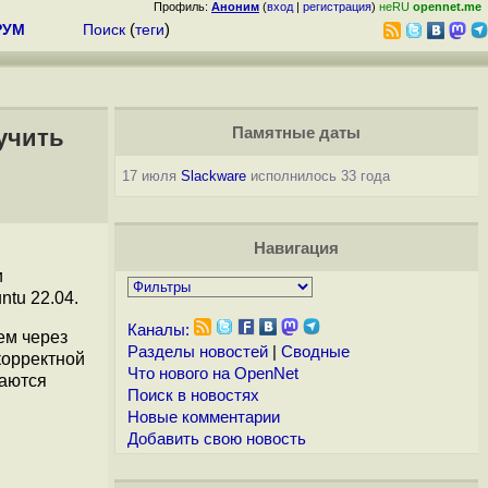
Профиль:
Аноним
(
вход
|
регистрация
)
неRU
opennet.me
РУМ
Поиск
(
теги
)
учить
Памятные даты
17 июля
Slackware
исполнилось 33 года
Навигация
и
ntu 22.04.
Каналы:
ем через
Разделы новостей
|
Сводные
корректной
Что нового на OpenNet
заются
Поиск в новостях
Новые комментарии
Добавить свою новость