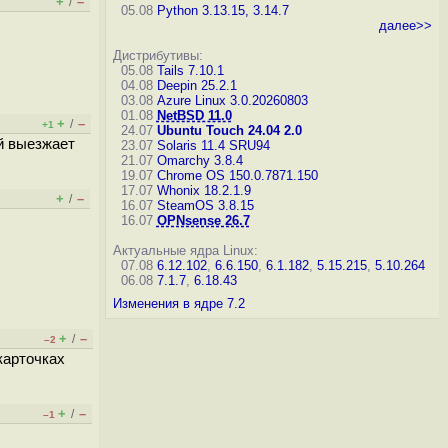
+
–
/
05.08
Python 3.13.15, 3.14.7
далее>>
Дистрибутивы:
05.08
Tails 7.10.1
04.08
Deepin 25.2.1
03.08
Azure Linux 3.0.20260803
01.08
NetBSD 11.0
+
–
/
+1
24.07
Ubuntu Touch 24.04 2.0
й выезжает
23.07
Solaris 11.4 SRU94
21.07
Omarchy 3.8.4
19.07
Chrome OS 150.0.7871.150
17.07
Whonix 18.2.1.9
+
–
/
16.07
SteamOS 3.8.15
16.07
OPNsense 26.7
Актуальные ядра Linux:
07.08
6.12.102
,
6.6.150
,
6.1.182
,
5.15.215
,
5.10.264
06.08
7.1.7
,
6.18.43
Изменения в ядре 7.2
+
–
/
–2
карточках
+
–
/
–1