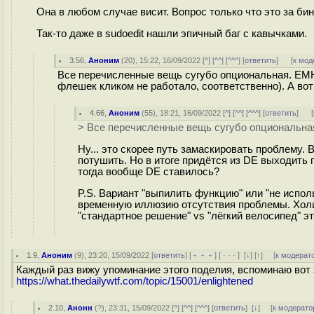
Она в любом случае висит. Вопрос только что это за бин
Так-то даже в sudoedit нашли эпичный баг с кавычками.
3.56
,
Аноним
(
20
), 15:22, 16/09/2022 [
^
] [
^^
] [
^^^
] [
ответить
]
[
к мод
Все перечисленные вещь сугубо опциональная. ЕМНИ
флешек кликом не работало, соответственно). А вот
4.66
,
Аноним
(
55
), 18:21, 16/09/2022 [
^
] [
^^
] [
^^^
] [
ответить
]
[
> Все перечисленные вещь сугубо опциональна
Ну... это скорее путь замаскировать проблему.
потушить. Но в итоге придётся из DE выходить п
тогда вообще DE ставилось?
P.S. Вариант "выпилить функцию" или "не испол
временную иллюзию отсутствия проблемы. Холи
"стандартное решение" vs "лёгкий велосипед" эт
1.9
,
Аноним
(
9
), 23:20, 15/09/2022 [
ответить
] [
﹢﹢﹢
] [
· · ·
]
[
↓
] [
↑
] [
к модерат
Каждый раз вижу упоминание этого поделия, вспоминаю вот
https://what.thedailywtf.com/topic/15001/enlightened
2.10
,
Анонн
(
?
), 23:31, 15/09/2022 [
^
] [
^^
] [
^^^
] [
ответить
]
[
↓
] [
к модерато