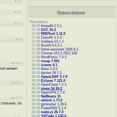
+
–
/
+
–
/
Новые версии
Программы:
+
–
/
08.08
firewalld 2.5.1
07.08
GCC 16.2
07.08
RRDTool 1.11.0
07.08
ClamAV 1.5.4
+
–
/
07.08
Grafana 13.1.3
07.08
Box64 0.4.5-1
07.08
home-assistant 2026.8.1
07.08
Chrome 151.0.7922.108
07.08
WordPress 7.0.3
07.08
nmap 7.991
+
–
/
+6
06.08
icewm 4.1
n/sh может
06.08
Deno 2.9.5
06.08
docker 29.7.2
06.08
OpenLDAP 2.7.0
06.08
Eclipse 7.121.0
+
–
/
+1
06.08
OpenCloud 7.2.3
06.08
mesa 3d 26.2
05.08
OpenVPN 2.7.6
05.08
NetBeans 31
+
–
/
+2
05.08
ublock 1.73.0
тальное, по
05.08
gstreamer 1.28.6
05.08
PowerDNS 5.1.4
05.08
node.js 26.7.0
05.08
VSCode 1.132.0