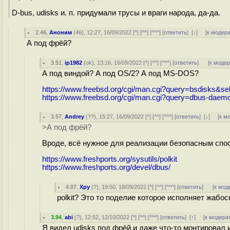
D-bus, udisks и. п. придумали трусы и враги народа, да-да.
2.46
,
Аноним
(
46
), 12:27, 16/09/2022 [
^
] [
^^
] [
^^^
] [
ответить
]
[
↓
] [
к модер
А под фрёй?
3.51
,
ip1982
(
ok
), 13:16, 16/09/2022 [
^
] [
^^
] [
^^^
] [
ответить
]
[
к моде
А под виндой? А под OS/2? А под MS-DOS?
https://www.freebsd.org/cgi/man.cgi?query=bsdisks&s
https://www.freebsd.org/cgi/man.cgi?query=dbus-da
3.57
,
Andrey
(
??
), 15:27, 16/09/2022 [
^
] [
^^
] [
^^^
] [
ответить
]
[
↓
] [
к м
>А под фрёй?
Вроде, всё нужное для реализации безопасным спос
https://www.freshports.org/sysutils/polkit
https://www.freshports.org/devel/dbus/
4.87
,
Хру
(
?
), 19:50, 18/09/2022 [
^
] [
^^
] [
^^^
] [
ответить
]
[
к мод
polkit? Это то поделие которое исполняет жабо
3.94
,
abi
(
?
), 12:52, 12/10/2022 [
^
] [
^^
] [
^^^
] [
ответить
]
[
↑
] [
к модера
Я видел udisks под фрёй и даже что-то монтировал 