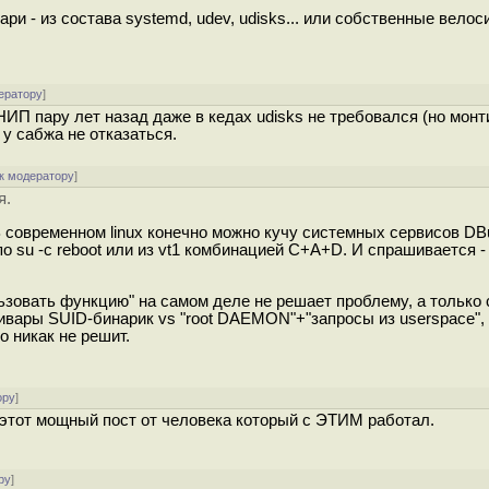
ари - из состава systemd, udev, udisks... или собственные велос
ератору
]
П пару лет назад даже в кедах udisks не требовался (но мон
 у сабжа не отказаться.
к модератору
]
я.
 В современном linux конечно можно кучу системных сервисов DB
о su -c reboot или из vt1 комбинацией C+A+D. И спрашивается -
ьзовать функцию" на самом деле не решает проблему, а только 
вары SUID-бинарик vs "root DAEMON"+"запросы из userspace", 
о никак не решит.
ору
]
 этот мощный пост от человека который с ЭТИМ работал.
ру
]