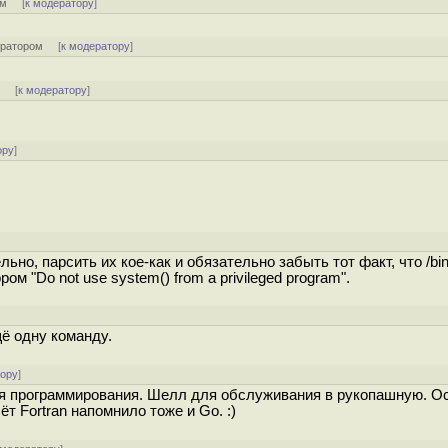
ом
[
к модератору
]
ератором
[
к модератору
]
м
[
к модератору
]
ору
]
]
ьно, парсить их кое-как и обязательно забыть тот факт, что /bi
ом "Do not use system() from a privileged program".
щё одну команду.
тору
]
я программирования. Шелл для обслуживания в рукопашную. Ос
Чёт Fortran напомнило тоже и Go. :)