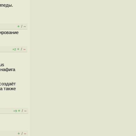
ипеды.
+
–
/
тирование
+
–
/
+2
us
 нафига
создаёт
а также
+
–
/
+9
+
–
/