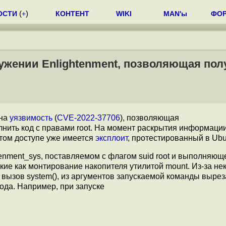
ОСТИ
(
+
)
КОНТЕНТ
WIKI
MAN'ы
ФО
ужении Enlightenment, позволяющая пол
ена
уязвимость
(
CVE-2022-37706
), позволяющая
ить код с правами root. На момент раскрытия информаци
ытом доступе уже имеется
эксплоит
, протестированный в Ubu
enment_sys, поставляемом с флагом suid root и выполняющ
ие как монтирование накопителя утилитой mount. Из-за не
вызов system(), из аргументов запускаемой команды выре
кода. Например, при запуске