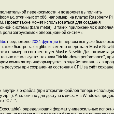
полнительной переносимости и позволяет выполнить
рмах, отличных от x86, например, на платах Raspberry Pi 
M. Проект также может использоваться для создания
нной системы (bare metal). В таких приложениях к исполн
 в роли загружаемой операционной системы.
libc
предложено
2024 функции
(в первом выпуске было око
также быстро как и glibc и заметно опережает Musl и Newlib
bc и примерно соответствует Musl и Newlib. Для оптимизаци
ельно используется техника "trickle-down performance", при
тором компилятор информируется о задействованных в про
ть ресурсы при сохранении состояния CPU за счёт сохране
 внутри zip-файла (при открытии файлов теперь использу
у zip:..). Аналогично для доступа к дискам в Windows предо
 "C:/...".
le Executable), определяющий формат универсальных испол