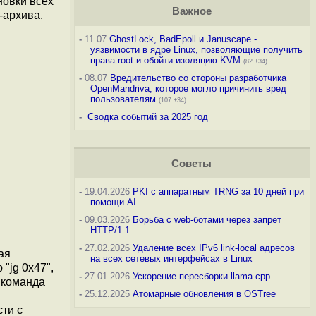
новки всех
Важное
-архива.
-
11.07
GhostLock, BadEpoll и Januscape -
уязвимости в ядре Linux, позволяющие получить
права root и обойти изоляцию KVM
(82 +34)
-
08.07
Вредительство со стороны разработчика
OpenMandriva, которое могло причинить вред
пользователям
(107 +34)
-
Сводка событий за 2025 год
Советы
-
19.04.2026
PKI с аппаратным TRNG за 10 дней при
помощи AI
-
09.03.2026
Борьба с web-ботами через запрет
HTTP/1.1
-
27.02.2026
Удаление всех IPv6 link-local адресов
ая
на всех сетевых интерфейсах в Linux
 "jg 0x47",
-
27.01.2026
Ускорение пересборки llama.cpp
я команда
-
25.12.2025
Атомарные обновления в OSTree
ти с