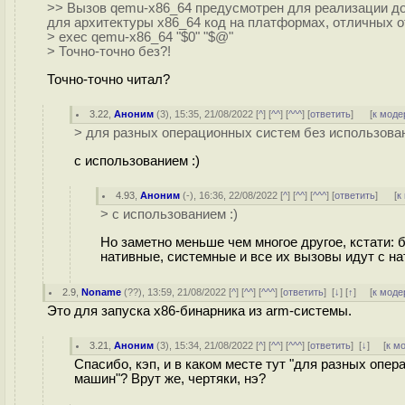
>> Вызов qemu-x86_64 предусмотрен для реализации д
для архитектуры x86_64 код на платформах, отличных о
> exec qemu-x86_64 "$0" "$@"
> Точно-точно без?!
Точно-точно читал?
3.22
,
Аноним
(
3
), 15:35, 21/08/2022 [
^
] [
^^
] [
^^^
] [
ответить
]
[
к моде
> для разных операционных систем без использова
с использованием :)
4.93
,
Аноним
(
-
), 16:36, 22/08/2022 [
^
] [
^^
] [
^^^
] [
ответить
]
[
к
> с использованием :)
Но заметно меньше чем многое другое, кстати:
нативные, системные и все их вызовы идут с нат
2.9
,
Noname
(
??
), 13:59, 21/08/2022 [
^
] [
^^
] [
^^^
] [
ответить
]
[
↓
] [
↑
] [
к моде
Это для запуска x86-бинарника из arm-системы.
3.21
,
Аноним
(
3
), 15:34, 21/08/2022 [
^
] [
^^
] [
^^^
] [
ответить
]
[
↓
] [
к м
Спасибо, кэп, и в каком месте тут "для разных опе
машин"? Врут же, чертяки, нэ?