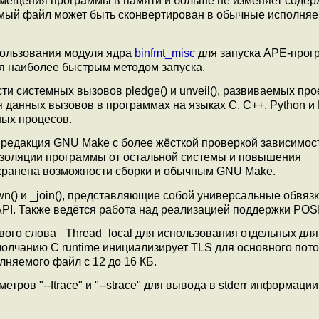
змещения программы в памяти и больше не изменяет соде
емый файл может быть сконвертирован в обычные исполня
пользования модуля ядра
binfmt_misc
для запуска APE-прог
ся наиболее быстрым методом запуска.
и системных вызовов pledge() и unveil(), развиваемых про
данных вызовов в программах на языках C, C++, Python и 
ных процесов.
 редакция GNU Make с более жёсткой проверкой зависимос
золяции программы от остальной системы и повышения
охранена возможности сборки и обычным GNU Make.
n() и _join(), представляющие собой универсальные обвязк
I. Также ведётся работа над реализацией поддержки POSI
ого слова _Thread_local для использования отдельных для
умолчанию C runtime инициализирует TLS для основного пото
няемого файл с 12 до 16 КБ.
тров "--ftrace" и "--strace" для вывода в stderr информации