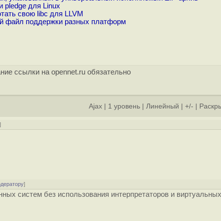
 pledge для Linux
тать свою libc для LLVM
ый файл поддержки разных платформ
ние ссылки на opennet.ru обязательно
Ajax
|
1 уровень
|
Линейный
|
+/-
|
Раскры
]
одератору
]
нных систем без использования интерпретаторов и виртуальны