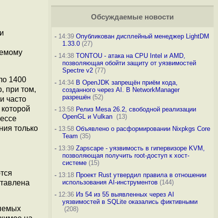
Обсуждаемые новости
и
-
14:39
Опубликован дисплейный менеджер LightDM
1.33.0
(27)
яемому
-
14:38
TONTOU - атака на CPU Intel и AMD,
позволяющая обойти защиту от уязвимостей
Spectre v2
(77)
ло 1400
-
14:34
В OpenJDK запрещён приём кода,
, при том,
созданного через AI. В NetworkManager
разрешён
(52)
и часто
 которой
-
13:58
Релиз Mesa 26.2, свободной реализации
OpenGL и Vulkan
(13)
цессе
ния только
-
13:58
Объявлено о расформировании Nixpkgs Core
Team
(35)
-
13:39
Zapscape - уязвимость в гипервизоре KVM,
позволяющая получить root-доступ к хост-
системе
(15)
ются
-
13:18
Проект Rust утвердил правила в отношении
ставлена
использования AI-инструментов
(144)
-
12:36
Из 54 из 55 выявленных через AI
уязвимостей в SQLite оказались фиктивными
няемых
(208)