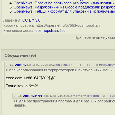
OpenNews: Проект по портированию механизма изоляции
OpenNews: Разработчики из Google предложили разрабо
OpenNews: FatELF - формат для упаковки в исполняем
Лицензия:
CC BY 3.0
Короткая ссылка: https://opennet.ru/57663-cosmopolitan
Ключевые слова:
cosmopolitan
,
libc
При перепечатке указа
Обсуждение
(95)
1.3
,
Аноним
(
3
), 13:09, 21/08/2022 [
ответить
] [
﹢﹢﹢
] [
· · ·
]
[
↓
] [
к модератору
> без использования интерпретаторов и виртуальных машин
exec qemu-x86_64 "$0" "$@"
Точно-точно без?!
2.8
,
Аноним84701
(
ok
), 13:56, 21/08/2022 [
^
] [
^^
] [
^^^
] [
ответить
]
[
↓
] [
к м
>> для распространения программ для разных операцио
машин.
...