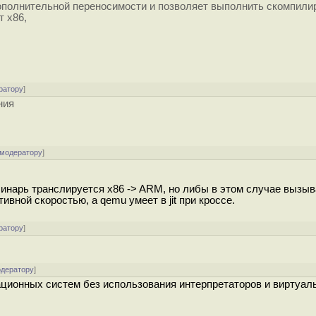
ополнительной переносимости и позволяет выполнить скомпил
т x86,
ратору
]
ния
 модератору
]
 бинарь транслируется x86 -> ARM, но либы в этом случае вызы
ивной скоростью, а qemu умеет в jit при кроссе.
ратору
]
одератору
]
рационных систем без использования интерпретаторов и виртуа