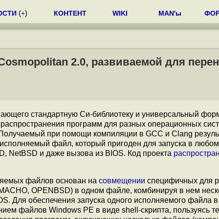
ОСТИ
(
+
)
КОНТЕНТ
WIKI
MAN'ы
ФО
Cosmopolitan 2.0, развиваемой для пер
вающего стандартную Си-библиотеку и универсальный фор
 распространения программ для разных операционных сист
 Получаемый при помощи компиляции в GCC и Clang резуль
исполняемый файл, который пригоден для запуска в любом
D, NetBSD и даже вызова из BIOS. Код проекта
распростра
няемых файлов основан на
совмещении
специфичных для 
, MACHO, OPENBSD) в одном файле, комбинируя в нем неск
OS. Для обеспечения запуска одного исполняемого файла в
ием файлов Windows PE в виде shell-скрипта, пользуясь те