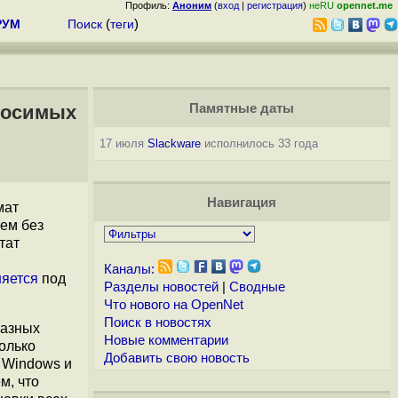
Профиль:
Аноним
(
вход
|
регистрация
)
неRU
opennet.me
РУМ
Поиск
(
теги
)
еносимых
Памятные даты
17 июля
Slackware
исполнилось 33 года
Навигация
мат
ем без
тат
Каналы:
няется
под
Разделы новостей
|
Сводные
Что нового на OpenNet
Поиск в новостях
разных
Новые комментарии
олько
Добавить свою новость
 Windows и
м, что