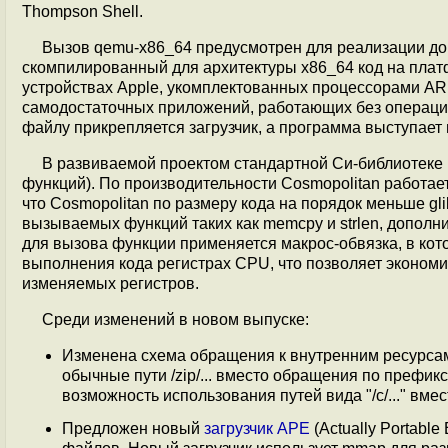
Thompson Shell.
Вызов qemu-x86_64 предусмотрен для реализации до
скомпилированный для архитектуры x86_64 код на платфо
устройствах Apple, укомплектованных процессорами AR
самодостаточных приложений, работающих без операцио
файлу прикрепляется загрузчик, а программа выступает
В развиваемой проектом стандартной Си-библиотеке
функций). По производительности Cosmopolitan работает 
что Cosmopolitan по размеру кода на порядок меньше gli
вызываемых функций таких как memcpy и strlen, дополнит
для вызова функции применяется макрос-обвязка, в ко
выполнения кода регистрах CPU, что позволяет экономи
изменяемых регистров.
Среди изменений в новом выпуске:
Изменена схема обращения к внутренним ресурсам
обычные пути /zip/... вместо обращения по префикс
возможность использования путей вида "/c/..." вместо
Предложен новый
загрузчик APE
(Actually Portab