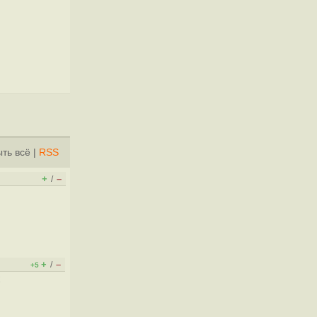
ть всё
|
RSS
+
–
/
+
–
/
+5
х