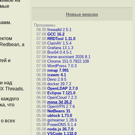
ржимое на
емые
Новые версии
рамм.
Программы:
08.08
firewalld 2.5.1
07.08
GCC 16.2
ектом
07.08
RRDTool 1.11.0
07.08
ClamAV 1.5.4
Redbean, а
07.08
Grafana 13.1.3
07.08
Box64 0.4.5-1
07.08
home-assistant 2026.8.1
тей и
07.08
Chrome 151.0.7922.108
07.08
WordPress 7.0.3
07.08
nmap 7.991
06.08
icewm 4.1
06.08
Deno 2.9.5
и над
06.08
docker 29.7.2
X Threads.
06.08
OpenLDAP 2.7.0
06.08
Eclipse 7.121.0
06.08
OpenCloud 7.2.3
 каждого
06.08
mesa 3d 26.2
ка, что
05.08
OpenVPN 2.7.6
05.08
NetBeans 31
05.08
ublock 1.73.0
05.08
gstreamer 1.28.6
 о всех
05.08
PowerDNS 5.1.4
05.08
node.js 26.7.0
05.08
VSCode 1.132.0