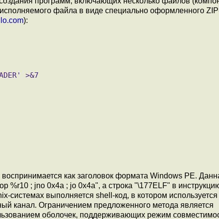
ля создания программ, включающих несколько файлов (компо
сполняемого файла в виде специально оформленного ZIP
llo.com
):
 воспринимается как заголовок формата Windows PE. Данн
%r10 ; jno 0x4a ; jo 0x4a", а строка "\177ELF" в инструкцию
ix-системах выполняется shell-код, в котором используетс
ный канал. Ограничением предложенного метода является
ользованием оболочек, поддерживающих режим совместимос