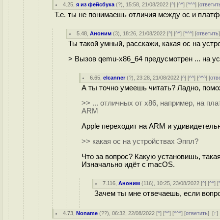
4.25
,
я из фейсбука
(
?
), 15:58, 21/08/2022 [
^
] [
^^
] [
^^^
] [
ответит
Т.е. ты не понимаешь отличия между ос и плат
5.48
,
Аноним
(
3
), 18:26, 21/08/2022 [
^
] [
^^
] [
^^^
] [
ответить
Ты такой умный, расскажи, какая ос на уст
> Вызов qemu-x86_64 предусмотрен ... на у
6.65
,
elcanner
(
?
), 23:28, 21/08/2022 [
^
] [
^^
] [
^^^
] [
отв
А ты точно умеешь читать? Ладно, помо
>> ... отличных от x86, например, на п
ARM
Apple переходит на ARM и удивидетельн
>> какая ос на устройствах Эппл?
Что за вопрос? Какую установишь, такая 
Изначально идёт с macOS.
7.116
,
Аноним
(
116
), 10:25, 23/08/2022 [
^
] [
^^
] [
Зачем ты мне отвечаешь, если вопр
4.73
,
Noname
(
??
), 06:32, 22/08/2022 [
^
] [
^^
] [
^^^
] [
ответить
]
[
↑