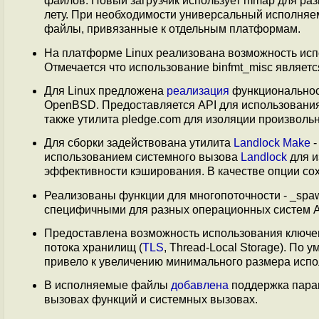
файлов. Новый загрузчик использует mmap для ра
лету. При необходимости универсальный исполня
файлы, привязанные к отдельным платформам.
На платформе Linux реализована возможность ис
Отмечается что использование binfmt_misc являет
Для Linux предложена
реализация
функциональност
OpenBSD. Предоставляется API для использования 
также утилита pledge.com для изоляции произволь
Для сборки задействована утилита
Landlock Make
-
использованием системного вызова
Landlock
для и
эффективности кэширования. В качестве опции с
Реализованы функции для многопоточности - _spaw
специфичными для разных операционных систем AP
Предоставлена возможность использования ключев
потока хранилищ (
TLS
, Thread-Local Storage). По 
привело к увеличению минимального размера испол
В исполняемые файлы
добавлена
поддержка параме
вызовах функций и системных вызовах.