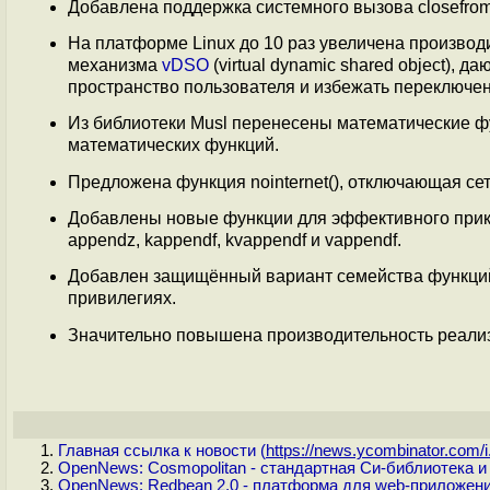
Добавлена поддержка системного вызова closefrom
На платформе Linux до 10 раз увеличена производи
механизма
vDSO
(virtual dynamic shared object),
пространство пользователя и избежать переключен
Из библиотеки Musl перенесены математические ф
математических функций.
Предложена функция nointernet(), отключающая се
Добавлены новые функции для эффективного прикре
appendz, kappendf, kvappendf и vappendf.
Добавлен защищённый вариант семейства функций 
привилегиях.
Значительно повышена производительность реализ
Главная ссылка к новости (
https://news.ycombinator.com/i.
OpenNews: Cosmopolitan - стандартная Си-библиотека
OpenNews: Redbean 2.0 - платформа для web-приложени