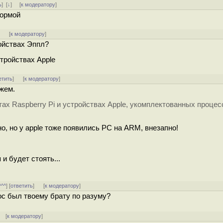
ь
]
[
↓
] [
к модератору
]
формой
]
[
к модератору
]
ройствах Эппл?
стройствах Apple
етить
]
[
к модератору
]
жем.
латах Raspberry Pi и устройствах Apple, укомплектованных проце
о, но у apple тоже появились PC на ARM, внезапно!
и будет стоять...
^^^
] [
ответить
]
[
к модератору
]
ос был твоему брату по разуму?
] [
к модератору
]