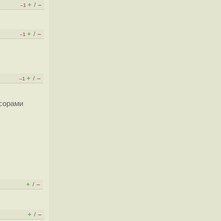
+
–
/
–1
+
–
/
–1
+
–
/
–1
ссорами
+
–
/
+
–
/