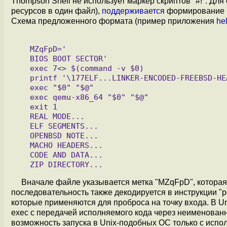
Thompson Shell не использует маркер скриптов "#!". Д
ресурсов в один файл),
поддерживается
формирование и
Схема предложенного формата (пример приложения
he
   MZqFpD='

   BIOS BOOT SECTOR'

   exec 7<> $(command -v $0)

   printf '\177ELF...LINKER-ENCODED-FREEBSD-HEADER' >&7

   exec "$0" "$@"

   exec qemu-x86_64 "$0" "$@"

   exit 1

   REAL MODE...

   ELF SEGMENTS...

   OPENBSD NOTE...

   MACHO HEADERS...

   CODE AND DATA...

Вначале файле указывается метка "MZqFpD", которая
последовательность также декодируется в инструкции "pop 
которые применяются для проброса на точку входа. В Un
exec с передачей исполняемого кода через неименован
возможность запуска в Unix-подобных ОС только с исп