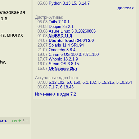
05.08
Python 3.13.15, 3.14.7
далее>>
пользования
Дистрибутивы:
ва в
05.08
Tails 7.10.1
04.08
Deepin 25.2.1
03.08
Azure Linux 3.0.20260803
та многих
01.08
NetBSD 11.0
24.07
Ubuntu Touch 24.04 2.0
23.07
Solaris 11.4 SRU94
21.07
Omarchy 3.8.4
19.07
Chrome OS 150.0.7871.150
17.07
Whonix 18.2.1.9
dw,
16.07
SteamOS 3.8.15
16.07
OPNsense 26.7
Актуальные ядра Linux:
07.08
6.12.102
,
6.6.150
,
6.1.182
,
5.15.215
,
5.10.264
06.08
7.1.7
,
6.18.43
Изменения в ядре 7.2
+
–
вить
/
+19