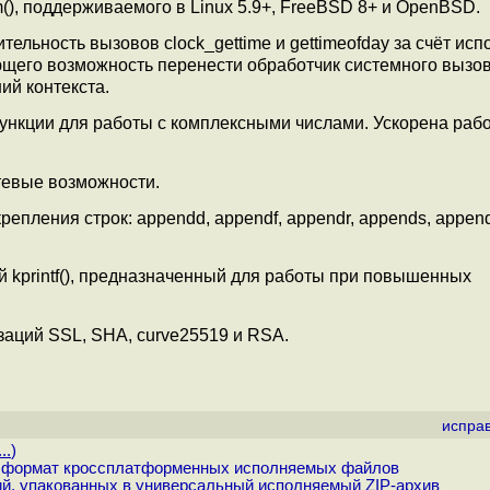
(), поддерживаемого в Linux 5.9+, FreeBSD 8+ и OpenBSD.
тельность вызовов clock_gettime и gettimeofday за счёт ис
 дающего возможность перенести обработчик системного вызо
ий контекста.
ункции для работы с комплексными числами. Ускорена рабо
тевые возможности.
пления строк: appendd, appendf, appendr, appends, appen
kprintf(), предназначенный для работы при повышенных
аций SSL, SHA, curve25519 и RSA.
испра
..
)
 и формат кроссплатформенных исполняемых файлов
й, упакованных в универсальный исполняемый ZIP-архив