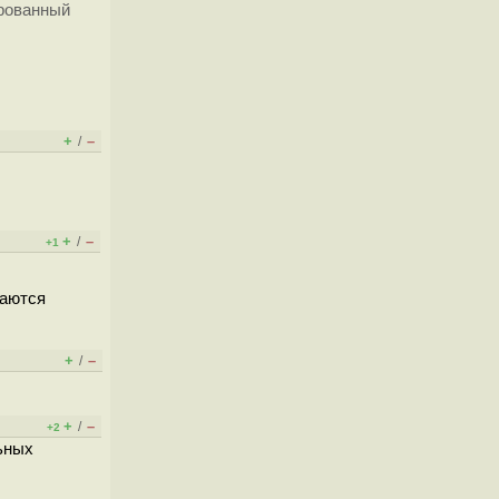
ированный
+
–
/
+
–
/
+1
ваются
+
–
/
+
–
/
+2
льных