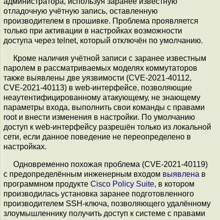
администратора, используя заранее известную
отладочную учётную запись, оставленную
производителем в прошивке. Проблема проявляется
только при активации в настройках возможности
доступа через telnet, который отключён по умолчанию.
Кроме наличия учётной записи с заранее известным
паролем в рассматриваемых моделях коммутаторов
также выявлены две уязвимости (CVE-2021-40112,
CVE-2021-40113) в web-интерфейсе, позволяющие
неаутентифицированному атакующему, не знающему
параметры входа, выполнить свои команды с правами
root и внести изменения в настройки. По умолчанию
доступ к web-интерфейсу разрешён только из локальной
сети, если данное поведение не переопределено в
настройках.
Одновременно похожая проблема (CVE-2021-40119)
с предопределённым инженерным входом
выявлена
в
программном продукте
Cisco Policy Suite
, в котором
производилась установка заранее подготовленного
производителем SSH-ключа, позволяющего удалённому
злоумышленнику получить доступ к системе с правами