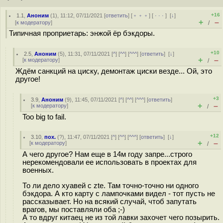
+16
1.1
,
Аноним
(
1
), 11:12, 07/11/2021 [
ответить
] [
﹢﹢﹢
] [
· · ·
]
[
↓
]
+
–
[
к модератору
]
/
Типичная проприетарь: энжой ёр бэкдоры.
+10
2.5
,
Аноним
(
5
), 11:31, 07/11/2021 [
^
] [
^^
] [
^^^
] [
ответить
]
[
↓
]
+
–
[
к модератору
]
/
Ждём санкций на циску, демонтаж циски везде... Ой, это
другое!
+3
3.9
,
Аноним
(
9
), 11:45, 07/11/2021 [
^
] [
^^
] [
^^^
] [
ответить
]
+
–
[
к модератору
]
/
Too big to fail.
+12
3.10
,
пох.
(
?
), 11:47, 07/11/2021 [
^
] [
^^
] [
^^^
] [
ответить
]
[
↓
]
+
–
[
к модератору
]
/
А чего другое? Нам еще в 14м году запре...строго
нерекомендовали ее использовать в проектах для
военных.
То ли дело хуавей с zte. Там точно-точно ни одного
бэкдора. А кто карту с лампочками видел - тот пусть не
рассказывает. Но на всякий случай, чтоб запутать
врагов, мы поставляли оба ;-)
А то вдруг китаец не из той лавки захочет чего позырить.