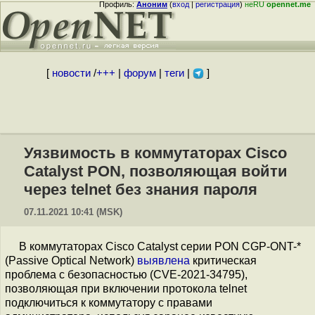
Профиль:
Аноним
(
вход
|
регистрация
)
неRU
opennet.me
[
новости
/
+++
|
форум
|
теги
|
]
Уязвимость в коммутаторах Cisco
Catalyst PON, позволяющая войти
через telnet без знания пароля
07.11.2021 10:41 (MSK)
В коммутаторах Cisco Catalyst серии PON CGP-ONT-*
(Passive Optical Network)
выявлена
критическая
проблема с безопасностью (CVE-2021-34795),
позволяющая при включении протокола telnet
подключиться к коммутатору с правами