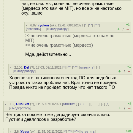
нет, не они. мы, конечно, не очень грамотные
(мердесэ это вам не MIT), но все ж не настолько
оху...вшие.
+1
6.87
,
ryoken
(
ok
), 12:41, 08/11/2021 [
^
] [
^^
] [
^^^
]
+
–
[
ответить
]
[
к модератору
]
/
>>не очень грамотные (мердесэ это вам не
MIT)
>>не очень грамотные (мердесэ)
Мда, действительно...
+1
2.106
,
Del
(
?
), 17:03, 09/11/2021 [
^
] [
^^
] [
^^^
] [
ответить
]
[
↑
]
+
–
[
к модератору
]
/
Хорошо что на типичном опенкод ПО для подобных
устройств таких проблем нет. Враг точно не пройдет.
Правда никто не пройдет, потому что нет такого ПО
+1
1.2
,
Онаним
(
?
), 11:15, 07/11/2021 [
ответить
] [
﹢﹢﹢
] [
· · ·
]
[
↓
] [
↑
]
+
–
[
к модератору
]
/
Чёт циска похоже тоже деградирует окончательно.
Пустили девляпсов к разработке?
+10
2.6
,
Урри
(
ok
), 11:35, 07/11/2021 [
^
] [
^^
] [
^^^
] [
ответить
]