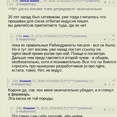
2.34
,
лютый жабби__
(
?
), 16:05, 07/11/2021 [
^
] [
^^
] [
^^^
] [
ответить
]
+
–
/
[
↓
] [
к модератору
]
>Чёт циска похоже тоже деградирует окончательно.
20 лет назад был сетевиком, уже тогда считалось что
прошивки для сисек отбитая индусня пишет.
вы девляпсов приплетаете туда, где их нет
+1
3.54
,
пох.
(
?
), 22:31, 07/11/2021 [
^
] [
^^
] [
^^^
] [
ответить
]
+
–
[
к модератору
]
/
пока их правильные Рабиндранаты писали - все ок было.
Но я тут лет восемь уже назад постил ссылку на
nginx'овый промо-ролик про waf. Поищи и посмотри.
Дальше чем представляется второй чувак - в общем,
необязательно, хотя и познавательно. Все что ты боялся
спросить про нынешних разработчиков (и про nginx,
кстати, тоже). Нет, не индус.
–1
2.61
,
Онаним
(
?
), 23:00, 07/11/2021 [
^
] [
^^
] [
^^^
] [
ответить
]
[
↑
]
+
–
[
к модератору
]
/
Короче да, тов. пох меня окончательно убедил, и я глянул
в фирмварь.
Эта киска не той породы.
3.62
,
Онаним
(
?
), 23:01, 07/11/2021 [
^
] [
^^
] [
^^^
] [
ответить
]
+
–
/
[
к модератору
]
Поставил сам себе дизлайк, ибо нефиг.