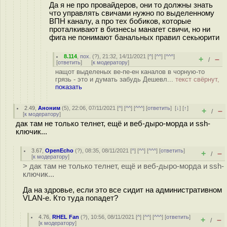
Да я не про провайдеров, они то должны знать
что управлять свичами нужно по выделенному
ВПН каналу, а про тех бобиков, которые
проталкивают в бизнесы манагет свичи, но ни
фига не понимают банальных правил секьюрити
8.114
,
пох.
(
?
), 21:32, 14/11/2021 [
^
] [
^^
] [
^^^
]
+
–
/
[
ответить
]
[
к модератору
]
нащот выделеных ве-пе-ен каналов в чорную-то
грязь - это и думать забудь Дешевл...
текст свёрнут,
показать
2.49
,
Аноним
(
5
), 22:06, 07/11/2021 [
^
] [
^^
] [
^^^
] [
ответить
]
[
↓
] [
↑
]
+
–
/
[
к модератору
]
дак там не только телнет, ещё и веб-дыро-морда и ssh-
ключик...
3.67
,
OpenEcho
(
?
), 08:35, 08/11/2021 [
^
] [
^^
] [
^^^
] [
ответить
]
+
–
/
[
к модератору
]
> дак там не только телнет, ещё и веб-дыро-морда и ssh-
ключик...
Да на здровье, если это все сидит на административном
VLAN-e. Кто туда попадет?
4.76
,
RHEL Fan
(
?
), 10:56, 08/11/2021 [
^
] [
^^
] [
^^^
] [
ответить
]
+
–
/
[
к модератору
]