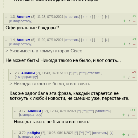
+5
1.3
,
Аноним
(
3
), 11:23, 07/11/2021 [
ответить
] [
﹢﹢﹢
] [
· · ·
]
[
↑
]
+
–
[
к модератору
]
/
Официальные бэкдоры?
+3
1.4
,
Аноним
(
5
), 11:29, 07/11/2021 [
ответить
] [
﹢﹢﹢
] [
· · ·
]
[
↓
]
+
–
[
к модератору
]
/
> Уязвимость в коммутаторах Cisco
Не может быть! Никогда такого не было, и вот опять...
–3
2.7
,
Аноним
(
7
), 11:43, 07/11/2021 [
^
] [
^^
] [
^^^
] [
ответить
]
+
–
[
к модератору
]
/
> Никогда такого не было, и вот опять...
Как же задолбала эта фраза, каждый старается её
воткнуть к любой новости, не смешно уже, перестаньте.
+11
3.17
,
Аноним
(
17
), 12:14, 07/11/2021 [
^
] [
^^
] [
^^^
] [
ответить
]
+
–
[
к модератору
]
/
Никогда такого не было и вот опять!
3.72
,
pofigist
(
?
), 10:26, 08/11/2021 [
^
] [
^^
] [
^^^
] [
ответить
]
[
↓
]
+
–
/
[
к модератору
]