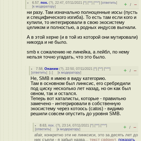
6.57
,
пох.
(
?
), 22:47, 07/11/2021 [
^
] [
^^
] [
^^^
] [
ответить
]
+
–
/
[
к модератору
]
ни разу. Там изначально полноценные иосы (пусть
и специфического изгиба). То есть там если кого и
купили, то интегрировали в свою экосистему
целиком и полностью, а родных индусов выгнали.
А в этой херне (и в той из которой они мутировали)
никогда и не было.
smb к сожалению не линейка, а лейбл, по нему
нельзя точно угадать, что это было.
7.58
,
Онаним
(
?
), 22:50, 07/11/2021 [
^
] [
^^
] [
^^^
]
+
–
/
[
ответить
]
[
↓
] [
к модератору
]
Не, SMB я имею в виду категорию.
Там в основном был линксис, его сребредили
под циску несколько лет назад, но он как был
овном, так и остался.
Теперь вот каталисты, которые - правильно
замечено - интегрировали в собственную
экосистему через котоось (catos) - видимо
решили совсем опустить до уровня SMB.
8.63
,
пох.
(
?
), 23:14, 07/11/2021 [
^
] [
^^
] [
^^^
]
+
–
/
[
ответить
]
[
к модератору
]
afair, конкретно эти не линксиси, это за десять лет до
них съели - я забыл назва...
текст свёрнут,
показать