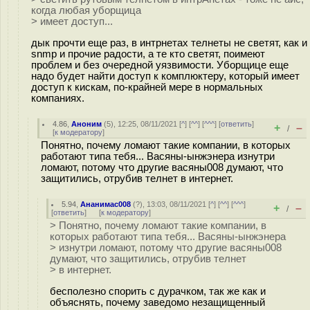
когда любая уборщица
> имеет доступ...
дык прочти еще раз, в интрнетах телнеты не светят, как и
snmp и прочие радости, а те кто светят, поимеют
проблем и без очередной уязвимости. Уборщице еще
надо будет найти доступ к комплюктеру, который имеет
доступ к кискам, по-крайней мере в нормальных
компаниях.
4.86
,
Аноним
(
5
), 12:25, 08/11/2021 [
^
] [
^^
] [
^^^
] [
ответить
]
+
–
/
[
к модератору
]
Понятно, почему ломают такие компании, в которых
работают типа тебя... Васяны-ынжэнера изнутри
ломают, потому что другие васяны008 думают, что
защитились, отрубив телнет в интернет.
5.94
,
Ананимас008
(
?
), 13:03, 08/11/2021 [
^
] [
^^
] [
^^^
]
+
–
/
[
ответить
]
[
к модератору
]
> Понятно, почему ломают такие компании, в
которых работают типа тебя... Васяны-ынжэнера
> изнутри ломают, потому что другие васяны008
думают, что защитились, отрубив телнет
> в интернет.
бесполезно спорить с дурачком, так же как и
объяснять, почему заведомо незащищенный