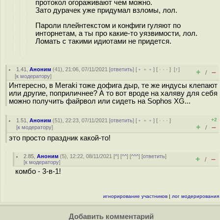
протокол огораживают чем можно.
Зато дурачек уже придумал взломы, лол.
Пароли плейнтекстом и конфиги гуляют по
инторнетам, а ты про какие-то уязвимости, лол.
Ломать с такими идиотами не придется.
1.41
,
Аноним
(
41
), 21:06, 07/11/2021 [
ответить
] [
﹢﹢﹢
] [
· · ·
]
[
↑
]
+
–
/
[
к модератору
]
Интересно, в Meraki тоже дофига дыр, те же индусы клепают
или другие, поприличнее? А то вот вроде на халяву для себя
можно получить файрвол или сидеть на Sophos XG...
+2
1.51
,
Аноним
(
51
), 22:23, 07/11/2021 [
ответить
] [
﹢﹢﹢
] [
· · ·
]
+
–
[
к модератору
]
/
это просто праздник какой-то!
2.85
,
Аноним
(
5
), 12:22, 08/11/2021 [
^
] [
^^
] [
^^^
] [
ответить
]
+
–
/
[
к модератору
]
комбо - 3-в-1!
игнорирование участников
|
лог модерирования
Добавить комментарий