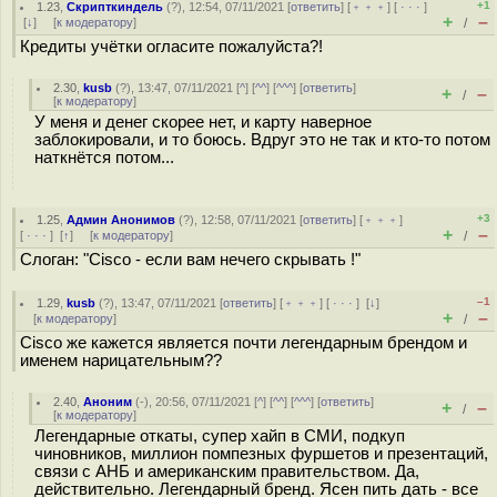
+1
1.23
,
Скрипткиндель
(
?
), 12:54, 07/11/2021 [
ответить
] [
﹢﹢﹢
] [
· · ·
]
+
–
[
↓
] [
к модератору
]
/
Кредиты учётки огласите пожалуйста?!
2.30
,
kusb
(
?
), 13:47, 07/11/2021 [
^
] [
^^
] [
^^^
] [
ответить
]
+
–
/
[
к модератору
]
У меня и денег скорее нет, и карту наверное
заблокировали, и то боюсь. Вдруг это не так и кто-то потом
наткнётся потом...
+3
1.25
,
Админ Анонимов
(
?
), 12:58, 07/11/2021 [
ответить
] [
﹢﹢﹢
]
+
–
[
· · ·
]
[
↑
] [
к модератору
]
/
Слоган: "Cisco - если вам нечего скрывать !"
–1
1.29
,
kusb
(
?
), 13:47, 07/11/2021 [
ответить
] [
﹢﹢﹢
] [
· · ·
]
[
↓
]
+
–
[
к модератору
]
/
Cisco же кажется является почти легендарным брендом и
именем нарицательным??
2.40
,
Аноним
(
-
), 20:56, 07/11/2021 [
^
] [
^^
] [
^^^
] [
ответить
]
+
–
/
[
к модератору
]
Легендарные откаты, супер хайп в СМИ, подкуп
чиновников, миллион помпезных фуршетов и презентаций,
связи с АНБ и американским правительством. Да,
действительно. Легендарный бренд. Ясен пить дать - все