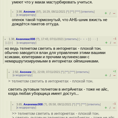
умеют что у макак мастурбировать учиться.
3.98
,
Аноним
(
97
), 16:29, 08/11/2021 [
^
] [
^^
] [
^^^
] [
ответить
]
+
–
/
[
к модератору
]
опенок такой тормознутый, что АНБ-шник вжисть не
дождётся пакетов оттуда.
–1
1.38
,
Ананимас008
(
?
), 17:43, 07/11/2021 [
ответить
] [
﹢﹢﹢
] [
· · ·
]
+
–
[
↓
] [
↑
] [
к модератору
]
/
но ведь телнетом светить в инторнетах - плохой тон.
обычно заводится влан для управления этими вашими
ксиками, юпитерами и прочими мулинексами с
немаршрутизируемыми в инторнетах ойпишниками.
+2
2.50
,
Аноним
(
5
), 22:09, 07/11/2021 [
^
] [
^^
] [
^^^
] [
ответить
]
+
–
[
к модератору
]
/
> телнетом светить в инторнетах - плохой тон.
светить рутовым телнетом в интрАнетах - тоже не айс,
когда любая уборщица имеет доступ...
–1
3.65
,
Ананимас008
(
?
), 05:58, 08/11/2021 [
^
] [
^^
] [
^^^
] [
ответить
]
+
–
[
к модератору
]
/
>> телнетом светить в инторнетах - плохой тон.
> светить рутовым телнетом в интрАнетах - тоже не айс,