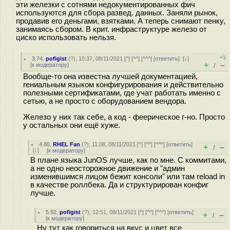
эти железки с сотнями недокументированных фич
используются для сбора развед. данных. Заняли рынок,
продавив его деньгами, взятками. А теперь снимают пенку,
занимаясь сбором. В крит. инфраструктуре железо от
циско использовать нельзя.
+1
3.74
,
pofigist
(
?
), 10:37, 08/11/2021 [
^
] [
^^
] [
^^^
] [
ответить
]
[
↓
]
+
–
[
к модератору
]
/
Вообще-то она известна лучшей документацией,
гениальным языком конфигурирования и действительно
полезными сертификатами, где учат работать именно с
сетью, а не просто с оборудованием вендора.
Железо у них так себе, а код - феерическое г-но. Просто
у остальных они ещё хуже.
4.80
,
RHEL Fan
(
?
), 11:08, 08/11/2021 [
^
] [
^^
] [
^^^
] [
ответить
]
+
–
/
[
↓
] [
к модератору
]
В плане языка JunOS лучше, как по мне. С коммитами,
а не одно неосторожное движение и "админ
изменившимся лицом бежит консоли" или там reload in
в качестве роллбека. Да и структурирован конфиг
лучше.
5.92
,
pofigist
(
?
), 12:51, 08/11/2021 [
^
] [
^^
] [
^^^
] [
ответить
]
+
–
/
[
к модератору
]
Ну тут как говориться на вкус и цвет все