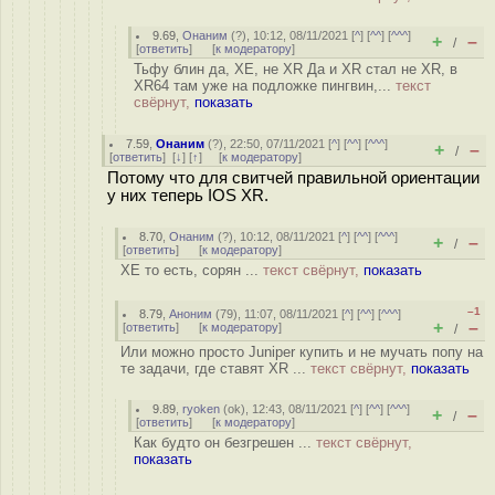
9.69
,
Онаним
(
?
), 10:12, 08/11/2021 [
^
] [
^^
] [
^^^
]
+
–
/
[
ответить
]
[
к модератору
]
Тьфу блин да, XE, не XR Да и XR стал не XR, в
XR64 там уже на подложке пингвин,...
текст
свёрнут,
показать
7.59
,
Онаним
(
?
), 22:50, 07/11/2021 [
^
] [
^^
] [
^^^
]
+
–
/
[
ответить
]
[
↓
] [
↑
] [
к модератору
]
Потому что для свитчей правильной ориентации
у них теперь IOS XR.
8.70
,
Онаним
(
?
), 10:12, 08/11/2021 [
^
] [
^^
] [
^^^
]
+
–
/
[
ответить
]
[
к модератору
]
XE то есть, сорян ...
текст свёрнут,
показать
–1
8.79
,
Аноним
(
79
), 11:07, 08/11/2021 [
^
] [
^^
] [
^^^
]
+
–
[
ответить
]
[
к модератору
]
/
Или можно просто Juniper купить и не мучать попу на
те задачи, где ставят XR ...
текст свёрнут,
показать
9.89
,
ryoken
(
ok
), 12:43, 08/11/2021 [
^
] [
^^
] [
^^^
]
+
–
/
[
ответить
]
[
к модератору
]
Как будто он безгрешен ...
текст свёрнут,
показать