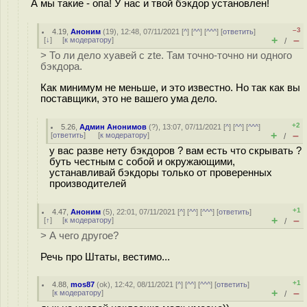
А мы такие - опа! У нас и твой бэкдор установлен!
–3
4.19
,
Аноним
(
19
), 12:48, 07/11/2021 [
^
] [
^^
] [
^^^
] [
ответить
]
+
–
[
↓
] [
к модератору
]
/
> То ли дело хуавей с zte. Там точно-точно ни одного
бэкдора.
Как минимум не меньше, и это известно. Но так как вы
поставщики, это не вашего ума дело.
+2
5.26
,
Админ Анонимов
(
?
), 13:07, 07/11/2021 [
^
] [
^^
] [
^^^
]
+
–
[
ответить
]
[
к модератору
]
/
у вас разве нету бэкдоров ? вам есть что скрывать ?
буть честным с собой и окружающими,
устанавливай бэкдоры только от проверенных
производителей
+1
4.47
,
Аноним
(
5
), 22:01, 07/11/2021 [
^
] [
^^
] [
^^^
] [
ответить
]
+
–
[
↑
] [
к модератору
]
/
> А чего другое?
Речь про Штаты, вестимо...
+1
4.88
,
mos87
(
ok
), 12:42, 08/11/2021 [
^
] [
^^
] [
^^^
] [
ответить
]
+
–
[
к модератору
]
/