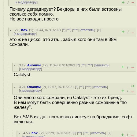
+
–
[
к модератору
]
/
Почему деградирует? Бекдоры в них были встроены
сколько себя помню.
Не все находят, просто.
2.8
,
пох.
(
?
), 11:44, 07/11/2021 [
^
] [
^^
] [
^^^
] [
ответить
]
[
↓
]
+
–
/
[
к модератору
]
это ж не циско, это эта... забыл кого они там в 98м
сожрали.
3.12
,
Аноним
(
12
), 11:49, 07/11/2021 [
^
] [
^^
] [
^^^
] [
ответить
]
+
–
/
[
к модератору
]
Catalyst
+1
3.24
,
Онаним
(
?
), 12:57, 07/11/2021 [
^
] [
^^
] [
^^^
] [
ответить
]
+
–
[
к модератору
]
/
Они много кого сожрали, но Catalyst - это их бренд.
В нём могут быть совершенно разные сожранные "по
железу".
Вот SMB их да - поголовно линксус на броадкоме, софт
включая.
4.53
,
пох.
(
?
), 22:29, 07/11/2021 [
^
] [
^^
] [
^^^
] [
ответить
]
[
↓
]
+
–
/
[
к модератору
]