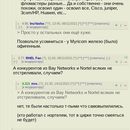
фломастеры разные... Да и собственно - они очень
похожи, освоил один - освоил все, Cisco, juniper,
3com/HP, Huawei, etc...
4.95
,
InuYasha
(
??
), 13:45, 08/11/2021 [
^
] [
^^
] [
^^^
] [
ответить
]
+
–
/
[
↑
] [
к модератору
]
> Просто у остальных они ещё хуже.
Позвольте усомниться - у Myricom железо (было)
офигенным.
+1
3.77
,
RHEL Fan
(
?
), 11:00, 08/11/2021 [
^
] [
^^
] [
^^^
] [
ответить
]
[
↓
]
+
–
[
↑
] [
к модератору
]
/
А конкурентов из Bay Networks и Nortel всяких не
отстреливали, случаем?
4.113
,
пох.
(
?
), 21:30, 14/11/2021 [
^
] [
^^
] [
^^^
] [
ответить
]
+
–
/
[
к модератору
]
> А конкурентов из Bay Networks и Nortel всяких не
отстреливали, случаем?
нет, те были настолько т-пыми что самовыпилились.
(кто работал с нортелем, тот в цирке точно смеяться
не будет)