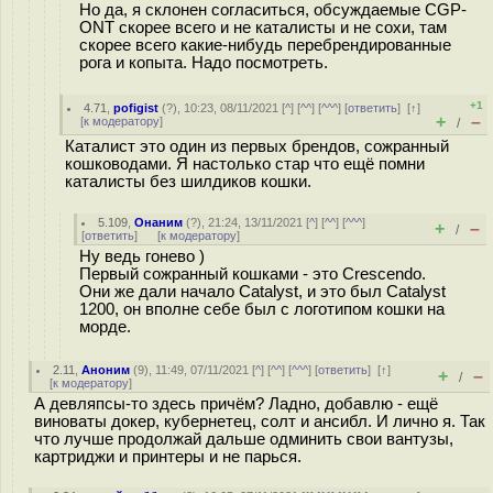
Но да, я склонен согласиться, обсуждаемые CGP-
ONT скорее всего и не каталисты и не сохи, там
скорее всего какие-нибудь перебрендированные
рога и копыта. Надо посмотреть.
+1
4.71
,
pofigist
(
?
), 10:23, 08/11/2021 [
^
] [
^^
] [
^^^
] [
ответить
]
[
↑
]
+
–
[
к модератору
]
/
Каталист это один из первых брендов, сожранный
кошководами. Я настолько стар что ещё помни
каталисты без шилдиков кошки.
5.109
,
Онаним
(
?
), 21:24, 13/11/2021 [
^
] [
^^
] [
^^^
]
+
–
/
[
ответить
]
[
к модератору
]
Ну ведь гонево )
Первый сожранный кошками - это Crescendo.
Они же дали начало Catalyst, и это был Catalyst
1200, он вполне себе был с логотипом кошки на
морде.
2.11
,
Аноним
(
9
), 11:49, 07/11/2021 [
^
] [
^^
] [
^^^
] [
ответить
]
[
↑
]
+
–
/
[
к модератору
]
А девляпсы-то здесь причём? Ладно, добавлю - ещё
виноваты докер, кубернетец, солт и ансибл. И лично я. Так
что лучше продолжай дальше одминить свои вантузы,
картриджи и принтеры и не парься.