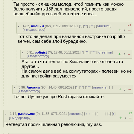
Ты просто - слишком молод, чтоб помнить как можно
было получить 15й лвл привелегий, просто введя
волшебныйж урл в веб-интефесе иоса...
–1
4.82
,
Аноним
(
82
), 11:12, 08/11/2021 [
^
] [
^^
] [
^^^
] [
ответить
]
+
–
[
к модератору
]
/
Тот кто не делал при начальной настройке no ip http
server, сам себе злой бураддино.
5.91
,
pofigist
(
?
), 12:48, 08/11/2021 [
^
] [
^^
] [
^^^
] [
ответить
]
+
–
/
[
к модератору
]
Ага, а то что телнет по 3молчанию выключен это
другое...
На самом деле веб на коммутаторах - полезен, но не
для настройки разумеется
3.96
,
Аноним
(
96
), 14:45, 08/11/2021 [
^
] [
^^
] [
^^^
] [
ответить
]
[
↑
]
+
–
/
[
к модератору
]
Точно! Лучше уж про Rust фразы фтыкайте.
+2
1.14
,
pashev.me
(
?
), 11:56, 07/11/2021 [
ответить
] [
﹢﹢﹢
] [
· · ·
]
[
↓
] [
↑
]
+
–
[
к модератору
]
/
Четвёртая промышленная революция, my ass.