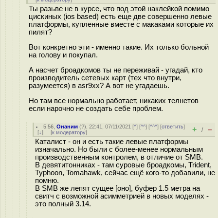
Ты разьве не в курсе, что под этой наклейкой помимо
цискиных (ios based) есть еще две совершенно левые
платформы, купленные вместе с макаками которые их
пилят?
Вот конкретно эти - именно такие. Их только больной
на голову и покупал.
А насчет броадкомов ты не переживай - угадай, кто
производитель сетевых карт (тех что внутри,
разумеется) в asr9xx? А вот не угадаешь.
Но там все нормально работает, никаких телнетов
если нарочно не создать себе проблем.
5.56
,
Онаним
(
?
), 22:41, 07/11/2021 [
^
] [
^^
] [
^^^
] [
ответить
]
+
–
/
[
↓
] [
к модератору
]
Каталист - он и есть такие левые платформы
изначально. Но были с более-менее нормальным
производственным контролем, в отличие от SMB.
В девятитонниках - там суровые броадкомы, Trident,
Typhoon, Tomahawk, сейчас ещё кого-то добавили, не
помню.
В SMB же лепят сущее [оно], буфер 1.5 метра на
свитч с возможной асимметрией в новых моделях -
это полный 3.14.