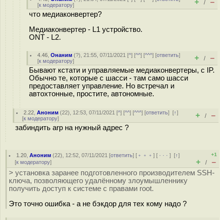
+
–
/
[
к модератору
]
что медиаконвертер?
Медиаконвертер - L1 устройство.
ONT - L2.
4.46
,
Онаним
(
?
), 21:55, 07/11/2021 [
^
] [
^^
] [
^^^
] [
ответить
]
+
–
/
[
к модератору
]
Бывают кстати и управляемые медиаконвертеры, с IP.
Обычно те, которые с шасси - там само шасси
предоставляет управление. Но встречал и
автохтонные, простите, автономные.
2.22
,
Аноним
(
22
), 12:53, 07/11/2021 [
^
] [
^^
] [
^^^
] [
ответить
]
[
↑
]
+
–
/
[
к модератору
]
забиндить arp на нужный адрес ?
+1
1.20
,
Аноним
(
22
), 12:52, 07/11/2021 [
ответить
] [
﹢﹢﹢
] [
· · ·
]
[
↑
]
+
–
[
к модератору
]
/
> установка заранее подготовленного производителем SSH-
ключа, позволяющего удалённому злоумышленнику
получить доступ к системе с правами root.
Это точно ошибка - а не бэкдор для тех кому надо ?