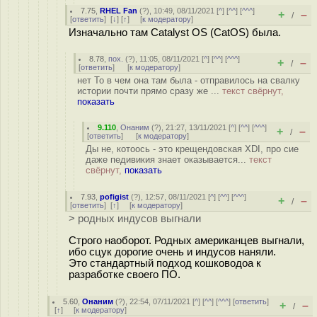
7.75
,
RHEL Fan
(
?
), 10:49, 08/11/2021 [
^
] [
^^
] [
^^^
]
+
–
/
[
ответить
]
[
↓
] [
↑
] [
к модератору
]
Изначально там Catalyst OS (CatOS) была.
8.78
,
пох.
(
?
), 11:05, 08/11/2021 [
^
] [
^^
] [
^^^
]
+
–
/
[
ответить
]
[
к модератору
]
нет То в чем она там была - отправилось на свалку
истории почти прямо сразу же ...
текст свёрнут,
показать
9.110
,
Онаним
(
?
), 21:27, 13/11/2021 [
^
] [
^^
] [
^^^
]
+
–
/
[
ответить
]
[
к модератору
]
Ды не, котоось - это крещендовская XDI, про сие
даже педивикия знает оказывается...
текст
свёрнут,
показать
7.93
,
pofigist
(
?
), 12:57, 08/11/2021 [
^
] [
^^
] [
^^^
]
+
–
/
[
ответить
]
[
↑
] [
к модератору
]
> родных индусов выгнали
Строго наоборот. Родных американцев выгнали,
ибо сцук дорогие очень и индусов наняли.
Это стандартный подход кошководоа к
разработке своего ПО.
5.60
,
Онаним
(
?
), 22:54, 07/11/2021 [
^
] [
^^
] [
^^^
] [
ответить
]
+
–
/
[
↑
] [
к модератору
]