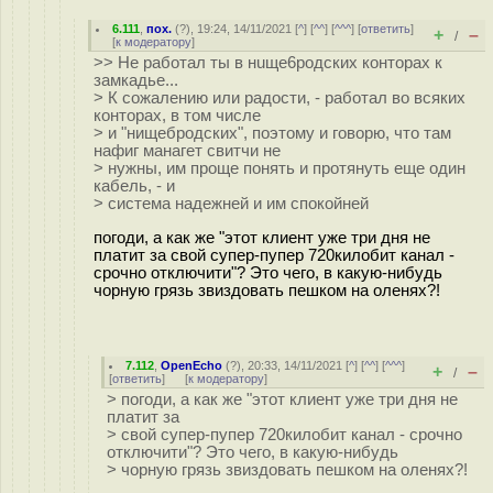
6.111
,
пох.
(
?
), 19:24, 14/11/2021 [
^
] [
^^
] [
^^^
] [
ответить
]
+
–
/
[
к модератору
]
>> Не работал ты в нuщe6poдских конторах к
замкадье...
> К сожалению или радости, - работал во всяких
конторах, в том числе
> и "нищeбрoдcких", поэтому и говорю, что там
нафиг манагет свитчи не
> нужны, им проще понять и протянуть еще один
кабель, - и
> система надежней и им спокойней
погоди, а как же "этот клиент уже три дня не
платит за свой супер-пупер 720килобит канал -
срочно отключити"? Это чего, в какую-нибудь
чорную грязь звиздовать пешком на оленях?!
7.112
,
OpenEcho
(
?
), 20:33, 14/11/2021 [
^
] [
^^
] [
^^^
]
+
–
/
[
ответить
]
[
к модератору
]
> погоди, а как же "этот клиент уже три дня не
платит за
> свой супер-пупер 720килобит канал - срочно
отключити"? Это чего, в какую-нибудь
> чорную грязь звиздовать пешком на оленях?!