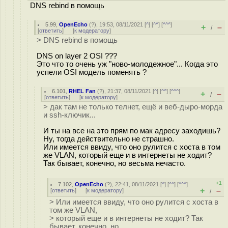
DNS rebind в помощь
5.99
,
OpenEcho
(
?
), 19:53, 08/11/2021 [
^
] [
^^
] [
^^^
]
+
–
/
[
ответить
]
[
к модератору
]
> DNS rebind в помощь
DNS on layer 2 OSI ???
Это что то очень уж "ново-молодежное"... Когда это
успели OSI модель поменять ?
6.101
,
RHEL Fan
(
?
), 21:37, 08/11/2021 [
^
] [
^^
] [
^^^
]
+
–
/
[
ответить
]
[
к модератору
]
> дак там не только телнет, ещё и веб-дыро-морда
и ssh-ключик...
И ты на все на это прям по мак адресу заходишь?
Ну, тогда действительно не страшно.
Или имеется ввиду, что оно рулится с хоста в том
же VLAN, который еще и в интернеты не ходит?
Так бывает, конечно, но весьма нечасто.
+1
7.102
,
OpenEcho
(
?
), 22:41, 08/11/2021 [
^
] [
^^
] [
^^^
]
+
–
[
ответить
]
[
к модератору
]
/
> Или имеется ввиду, что оно рулится с хоста в
том же VLAN,
> который еще и в интернеты не ходит? Так
бывает, конечно, но