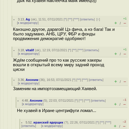
дык на хуавей наклеечка маяк имеецо))
+1
3.13
,
Ag
(
ok
), 11:51, 07/11/2021 [
^
] [
^^
] [
^^^
] [
ответить
]
[
↑
]
+
–
[
к модератору
]
/
Канэшно другое, дарагой! Цэ фича, а нэ бага! Так и
было задумано. АНБ, ЦРУ, ФБР и фонды
продвижения демократиё одобряют!
+1
3.18
,
vitalif
(
ok
), 12:19, 07/11/2021 [
^
] [
^^
] [
^^^
] [
ответить
]
+
–
[
к модератору
]
/
Ждём сообщений про то как русские хакеры
вошли в открытый всему миру задний проход
циски
3.36
,
Аноним
(
36
), 16:53, 07/11/2021 [
^
] [
^^
] [
^^^
] [
ответить
]
+
–
/
[
к модератору
]
Заменим на импортозамещающий Хаявей.
–1
4.48
,
Аноним
(
5
), 22:03, 07/11/2021 [
^
] [
^^
] [
^^^
] [
ответить
]
+
–
[
к модератору
]
/
Не хуавей в Иране центрифуги ломал...
–2
5.52
,
иранский ядерщик
(
?
), 22:26, 07/11/2021 [
^
] [
^^
] [
^^^
]
+
–
[
ответить
]
[
к модератору
]
/