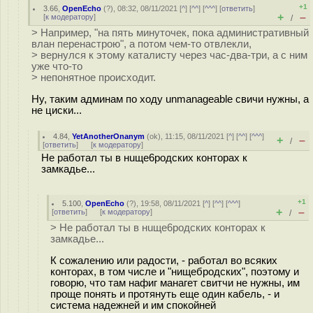
+1
3.66
,
OpenEcho
(
?
), 08:32, 08/11/2021 [
^
] [
^^
] [
^^^
] [
ответить
]
+
–
[
к модератору
]
/
> Например, "на пять минуточек, пока административный
влан перенастрою", а потом чем-то отвлекли,
> вернулся к этому каталисту через час-два-три, а с ним
уже что-то
> непонятное происходит.
Ну, таким админам по ходу unmanageable свичи нужны, а
не циски...
4.84
,
YetAnotherOnanym
(
ok
), 11:15, 08/11/2021 [
^
] [
^^
] [
^^^
]
+
–
/
[
ответить
]
[
к модератору
]
Не работал ты в нuщe6poдских конторах к
замкадье...
+1
5.100
,
OpenEcho
(
?
), 19:58, 08/11/2021 [
^
] [
^^
] [
^^^
]
+
–
[
ответить
]
[
к модератору
]
/
> Не работал ты в нuщe6poдских конторах к
замкадье...
К сожалению или радости, - работал во всяких
конторах, в том числе и "нищeбрoдcких", поэтому и
говорю, что там нафиг манагет свитчи не нужны, им
проще понять и протянуть еще один кабель, - и
система надежней и им спокойней