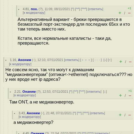
+1
4.81
,
пох.
(
?
), 11:09, 08/11/2021 [
^
] [
^^
] [
^^^
] [
ответить
]
+
–
[
к модератору
]
/
Альтернативный вариант - брюки превращаются в
безмозглый порт-экстендер для последних 65xx и кто
там теперь вместо них.
Кстати, все нормальные каталисты - таки да,
превращаются.
1.16
,
Аноним
(
-
), 12:10, 07/11/2021 [
ответить
] [
﹢﹢﹢
] [
· · ·
]
[
↓
] [
↑
]
+
–
/
[
к модератору
]
Не совсем ясно, так что могут к домашним
"медиаконвертерам" (оптика<->ethernet) подключаться??? но
у них вроде нет ip адреса?
+1
2.21
,
Онаним
(
?
), 12:53, 07/11/2021 [
^
] [
^^
] [
^^^
] [
ответить
]
[
↓
]
+
–
[
к модератору
]
/
Там ONT, а не медиаконвертер.
3.43
,
Аноним
(
-
), 21:48, 07/11/2021 [
^
] [
^^
] [
^^^
] [
ответить
]
+
–
/
[
к модератору
]
а медиаконвертер?
4.45
,
Онаним
(
?
), 21:54, 07/11/2021 [
^
] [
^^
] [
^^^
] [
ответить
]