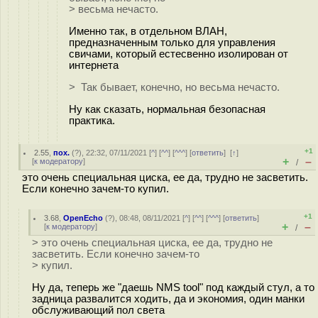
> весьма нечасто.
Именно так, в отдельном ВЛАН,
предназначенным только для управления
свичами, который естесвенно изолирован от
интернета
> Так бывает, конечно, но весьма нечасто.
Ну как сказать, нормальная безопасная
практика.
+1
2.55
,
пох.
(
?
), 22:32, 07/11/2021 [
^
] [
^^
] [
^^^
] [
ответить
]
[
↑
]
+
–
[
к модератору
]
/
это очень специальная циска, ее да, трудно не засветить.
Если конечно зачем-то купил.
+1
3.68
,
OpenEcho
(
?
), 08:48, 08/11/2021 [
^
] [
^^
] [
^^^
] [
ответить
]
+
–
[
к модератору
]
/
> это очень специальная циска, ее да, трудно не
засветить. Если конечно зачем-то
> купил.
Ну да, теперь же "даешь NMS tool" под каждый стул, а то
задница развалится ходить, да и экономия, один манки
обслуживающий пол света