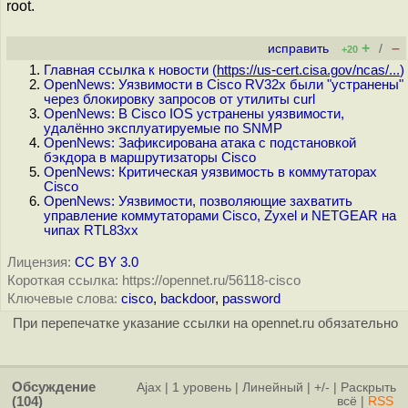
root.
+
–
исправить
/
+20
Главная ссылка к новости (
https://us-cert.cisa.gov/ncas/...
)
OpenNews: Уязвимости в Cisco RV32x были "устранены"
через блокировку запросов от утилиты curl
OpenNews: В Cisco IOS устранены уязвимости,
удалённо эксплуатируемые по SNMP
OpenNews: Зафиксирована атака с подстановкой
бэкдора в маршрутизаторы Cisco
OpenNews: Критическая уязвимость в коммутаторах
Cisco
OpenNews: Уязвимости, позволяющие захватить
управление коммутаторами Cisco, Zyxel и NETGEAR на
чипах RTL83xx
Лицензия:
CC BY 3.0
Короткая ссылка: https://opennet.ru/56118-cisco
Ключевые слова:
cisco
,
backdoor
,
password
При перепечатке указание ссылки на opennet.ru обязательно
Обсуждение
Ajax
|
1 уровень
|
Линейный
|
+/-
|
Раскрыть
(104)
всё
|
RSS