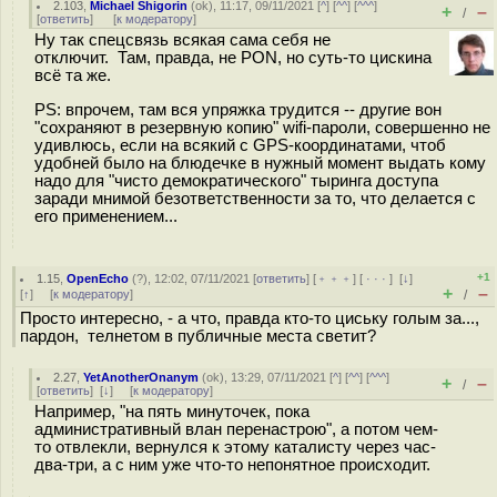
2.103
,
Michael Shigorin
(
ok
), 11:17, 09/11/2021 [
^
] [
^^
] [
^^^
]
+
–
/
[
ответить
]
[
к модератору
]
Ну так спецсвязь всякая сама себя не
отключит. Там, правда, не PON, но суть-то цискина
всё та же.
PS: впрочем, там вся упряжка трудится -- другие вон
"сохраняют в резервную копию" wifi-пароли, совершенно не
удивлюсь, если на всякий с GPS-координатами, чтоб
удобней было на блюдечке в нужный момент выдать кому
надо для "чисто демократического" тыринга доступа
заради мнимой безответственности за то, что делается с
его применением...
+1
1.15
,
OpenEcho
(
?
), 12:02, 07/11/2021 [
ответить
] [
﹢﹢﹢
] [
· · ·
]
[
↓
]
+
–
[
↑
] [
к модератору
]
/
Просто интересно, - а что, правда кто-то циську голым за...,
пардон, телнетом в публичные места светит?
2.27
,
YetAnotherOnanym
(
ok
), 13:29, 07/11/2021 [
^
] [
^^
] [
^^^
]
+
–
/
[
ответить
]
[
↓
] [
к модератору
]
Например, "на пять минуточек, пока
административный влан перенастрою", а потом чем-
то отвлекли, вернулся к этому каталисту через час-
два-три, а с ним уже что-то непонятное происходит.