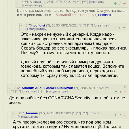
4.64
,
Аноним
(
-
), 23:51, 07/11/2021 [
^
] [
^^
] [
^^^
] [
ответить
]
+
–
/
[
к модератору
]
Вы не так смотрите на это Не под тем углом Эта учетка есть
и это риск сам по с...
большой текст свёрнут,
показать
5.73
,
pofigist
(
?
), 10:33, 08/11/2021 [
^
] [
^^
] [
^^^
] [
ответить
]
+
–
/
[
к модератору
]
Это - нахрен не нужный сценарий. Когда надо -
заказчику просто приходит специальная версия
кошки - со встроенным аппаратным бекдором.
Совать бекдор во все экземпляры - плохая практика.
Почему? Потому что вы читаете эту новость.
Данный случай - типичный пример индусского
говнокода, которым так славятся кошки. Вспомните
волшебный урл в веб морде иоса, переходя по
которому ты сразу получал 15й лвл. привелегий...
+1
2.42
,
Аноним Анонимович Анонимов
(
?
), 21:06, 07/11/2021 [
^
]
+
–
[
^^
] [
^^^
] [
ответить
]
[
↑
] [
к модератору
]
/
Дети на опёнке без CCNA/CCNA Security знать об этом не
знают.
3.97
,
Аноним
(
97
), 16:28, 08/11/2021 [
^
] [
^^
] [
^^^
] [
ответить
]
+
–
/
[
к модератору
]
А ту прорву железячного софта, что под опенком
крутится, дети на видят? Ну маленькие ещё. Только и