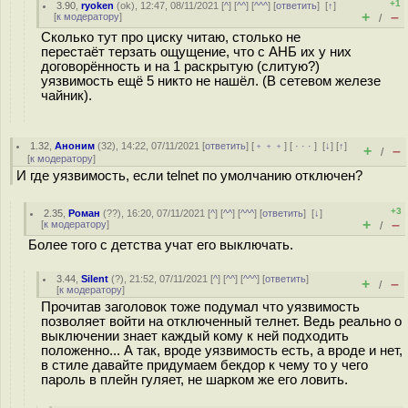
+1
3.90
,
ryoken
(
ok
), 12:47, 08/11/2021 [
^
] [
^^
] [
^^^
] [
ответить
]
[
↑
]
+
–
[
к модератору
]
/
Сколько тут про циску читаю, столько не
перестаёт терзать ощущение, что с АНБ их у них
договорённость и на 1 раскрытую (слитую?)
уязвимость ещё 5 никто не нашёл. (В сетевом железе
чайник).
1.32
,
Аноним
(
32
), 14:22, 07/11/2021 [
ответить
] [
﹢﹢﹢
] [
· · ·
]
[
↓
] [
↑
]
+
–
/
[
к модератору
]
И где уязвимость, если telnet по умолчанию отключен?
+3
2.35
,
Роман
(
??
), 16:20, 07/11/2021 [
^
] [
^^
] [
^^^
] [
ответить
]
[
↓
]
+
–
[
к модератору
]
/
Более того с детства учат его выключать.
3.44
,
Silent
(
?
), 21:52, 07/11/2021 [
^
] [
^^
] [
^^^
] [
ответить
]
+
–
/
[
к модератору
]
Прочитав заголовок тоже подумал что уязвимость
позволяет войти на отключенный телнет. Ведь реально о
выключении знает каждый кому к ней подходить
положенно... А так, вроде уязвимость есть, а вроде и нет,
в стиле давайте придумаем бекдор к чему то у чего
пароль в плейн гуляет, не шарком же его ловить.