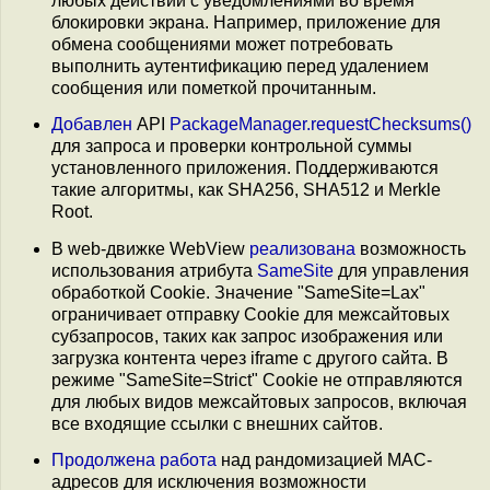
любых действий с уведомлениями во время
блокировки экрана. Например, приложение для
обмена сообщениями может потребовать
выполнить аутентификацию перед удалением
сообщения или пометкой прочитанным.
Добавлен
API
PackageManager.requestChecksums()
для запроса и проверки контрольной суммы
установленного приложения. Поддерживаются
такие алгоритмы, как SHA256, SHA512 и Merkle
Root.
В web-движке WebView
реализована
возможность
использования атрибута
SameSite
для управления
обработкой Cookie. Значение "SameSite=Lax"
ограничивает отправку Cookie для межсайтовых
субзапросов, таких как запрос изображения или
загрузка контента через iframe с другого сайта. В
режиме "SameSite=Strict" Cookie не отправляются
для любых видов межсайтовых запросов, включая
все входящие ссылки с внешних сайтов.
Продолжена работа
над рандомизацией MAC-
адресов для исключения возможности