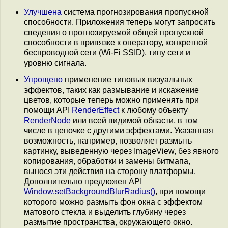
Улучшена
система прогнозирования пропускной
способности. Приложения теперь могут запросить
сведения о прогнозируемой общей пропускной
способности в привязке к оператору, конкретной
беспроводной сети (Wi-Fi SSID), типу сети и
уровню сигнала.
Упрощено
применение типовых визуальных
эффектов, таких как размывание и искажение
цветов, которые теперь можно применять при
помощи API
RenderEffect
к любому объекту
RenderNode
или всей видимой области, в том
числе в цепочке с другими эффектами. Указанная
возможность, например, позволяет размыть
картинку, выведенную через ImageView, без явного
копирования, обработки и замены битмапа,
вынося эти действия на сторону платформы.
Дополнительно предложен API
Window.setBackgroundBlurRadius()
, при помощи
которого можно размыть фон окна c эффектом
матового стекла и выделить глубину через
размытие пространства, окружающего окно.