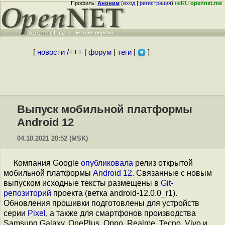
Профиль:
Аноним
(
вход
|
регистрация
)
неRU
opennet.me
[
новости
/
+++
|
форум
|
теги
|
]
Выпуск мобильной платформы
Android 12
04.10.2021 20:52 (MSK)
Компания Google
опубликовала
релиз открытой
мобильной платформы
Android 12
. Связанные с новым
выпуском исходные тексты размещены в
Git-
репозиторий
проекта (ветка android-12.0.0_r1).
Обновления прошивки подготовлены для устройств
серии
Pixel
, а также для смартфонов производства
Samsung Galaxy, OnePlus, Oppo, Realme, Tecno, Vivo и