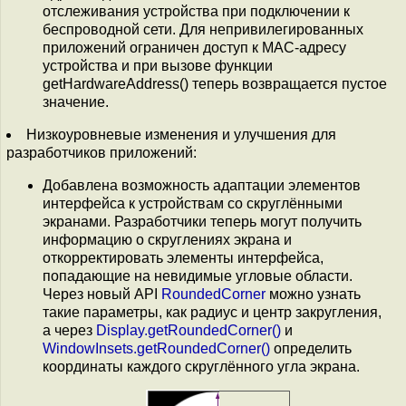
отслеживания устройства при подключении к
беспроводной сети. Для непривилегированных
приложений ограничен доступ к MAC-адресу
устройства и при вызове функции
getHardwareAddress() теперь возвращается пустое
значение.
Низкоуровневые изменения и улучшения для
разработчиков приложений:
Добавлена возможность адаптации элементов
интерфейса к устройствам со скруглёнными
экранами. Разработчики теперь могут получить
информацию о скруглениях экрана и
откорректировать элементы интерфейса,
попадающие на невидимые угловые области.
Через новый API
RoundedCorner
можно узнать
такие параметры, как радиус и центр закругления,
а через
Display.getRoundedCorner()
и
WindowInsets.getRoundedCorner()
определить
координаты каждого скруглённого угла экрана.