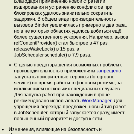
Благодаря применению новой стратегии
кэширования и устранению конфликтов при
блокировках удалось значительно сократить
задержки. В общем виде производительность
вызовов Binder увеличилась примерно в два раза,
но в не которых областях удалось добиться ещё
более существенного ускорения. Например, вызов
refContentProvider() стал быстрее в 47 раз,
releaseWakeLock() в 15 раз, а
JobScheduler.schedule() в 7.9 раза.
С целью предотвращения возможных проблем с
производительностью приложениям
запрещено
запускать приоритетные сервисы (foreground
service) во время работы в фоновом режиме, за
исключением нескольких специальных случаев.
Для запуска работ при нахождении в фоне
рекомендовано использовать
WorkManager
. Для
упрощения перехода предложен новый тип работ
в JobScheduler, который запускается сразу, имеет
повышенный приоритет и доступ к сети.
Изменения, влияющие на безопасность и