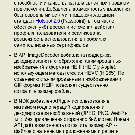
способности и качества канала связи при прошлом
подключении. Добавлена возможность управления
беспроводными сетями, поддерживающими
стандарт
Hotspot 2.0
(Passpoint), в том числе
обеспечен учёт времени истечения действия
профиля пользователя и реализована
возможность использования в профилях
самоподписанных сертификатов.
В API ImageDecoder добавлена поддержка
декодирования и отображения анимированных
изображений в формате HEIF (HEIC у Apple),
использующем методы сжатия HEVC (H.265). По
сравнению с анимированными изображениями
GIF формат HEIF позволяет существенно
сократить размер файла.
В NDK добавлен API для использования в
нативном коде операций кодирования и
декодирования изображений (JPEG, PNG, WebP и
т.п.), без привлечения сторонних библиотек. Новый
API даёт возможность сократить размер APK-
файлов с нативными приложениями и решить