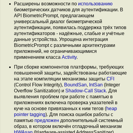
Расширены возможности по
использованию
биометрических датчиков для аутентификации. В
API BiometricPrompt, предлагающем
универсальный диалог биометрической
аутентификации, появилась поддержка трёх типов
аутентификаторов - надёжные, слабые и учётные
данные устройства. Упрощена интеграция
BiometricPrompt с различными архитектурами
приложений, не ограничивающимися
применением класса
Activity
.
При сборке компонентов платформы, требующих
повышенной защиты, задействованы работающие
на этапе компиляции механизмы защиты
CFI
(Control Flow Integrity),
BoundSan
,
IntSan
(Integer
Overflow Sanitization) и
Shadow-Call Stack
. Для
выявления проблем при работе с памятью в
приложениях включена проверка указателей в
куче на основе привязанных к ним тегов (
heap
pointer tagging
). Для поиска ошибок работы с
памятью
предложен
дополнительный системный
образ, в котором включён отладочный механизм
HWAsan
(Hardware-assisted AddressSanitizer).