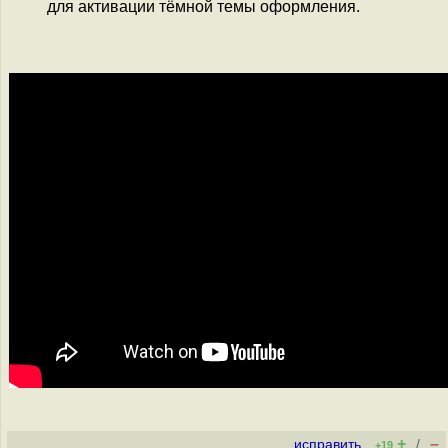
для активации тёмной темы оформления.
+
–
исправить
/
+19