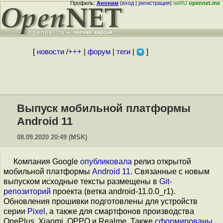
Профиль:
Аноним
(
вход
|
регистрация
)
неRU
opennet.me
[
новости
/
+++
|
форум
|
теги
|
]
Выпуск мобильной платформы
Android 11
08.09.2020 20:49 (MSK)
Компания Google
опубликовала
релиз открытой
мобильной платформы
Android 11
. Связанные с новым
выпуском исходные тексты размещены в
Git-
репозиторий
проекта (ветка android-11.0.0_r1).
Обновления прошивки подготовлены для устройств
серии
Pixel
, а также для смартфонов производства
OnePlus, Xiaomi, OPPO и Realme. Также
сформированы