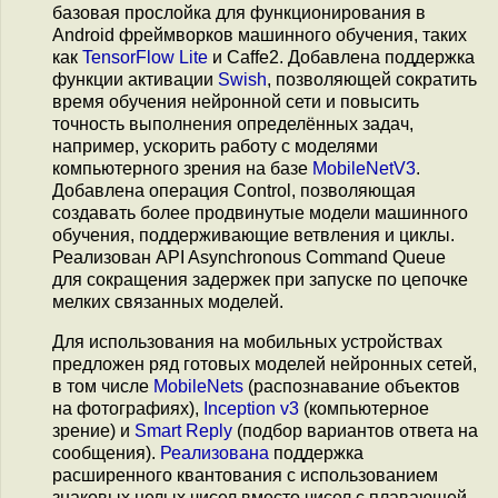
базовая прослойка для функционирования в
Android фреймворков машинного обучения, таких
как
TensorFlow Lite
и Caffe2. Добавлена поддержка
функции активации
Swish
, позволяющей сократить
время обучения нейронной сети и повысить
точность выполнения определённых задач,
например, ускорить работу с моделями
компьютерного зрения на базе
MobileNetV3
.
Добавлена операция Control, позволяющая
создавать более продвинутые модели машинного
обучения, поддерживающие ветвления и циклы.
Реализован API Asynchronous Command Queue
для сокращения задержек при запуске по цепочке
мелких связанных моделей.
Для использования на мобильных устройствах
предложен ряд готовых моделей нейронных сетей,
в том числе
MobileNets
(распознавание объектов
на фотографиях),
Inception v3
(компьютерное
зрение) и
Smart Reply
(подбор вариантов ответа на
сообщения).
Реализована
поддержка
расширенного квантования с использованием
знаковых целых чисел вместо чисел с плавающей