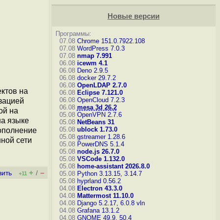
Новые версии
Программы:
07.08
Chrome 151.0.7922.108
07.08
WordPress 7.0.3
07.08
nmap 7.991
06.08
icewm 4.1
06.08
Deno 2.9.5
06.08
docker 29.7.2
06.08
OpenLDAP 2.7.0
ктов на
06.08
Eclipse 7.121.0
06.08
OpenCloud 7.2.3
зацией
06.08
mesa 3d 26.2
ой на
05.08
OpenVPN 2.7.6
на языке
05.08
NetBeans 31
05.08
ublock 1.73.0
ополнение
05.08
gstreamer 1.28.6
нной сети
05.08
PowerDNS 5.1.4
05.08
node.js 26.7.0
05.08
VSCode 1.132.0
05.08
home-assistant 2026.8.0
+
–
вить
/
05.08
Python 3.13.15, 3.14.7
+11
05.08
hyprland 0.56.2
04.08
Electron 43.3.0
04.08
Mattermost 11.10.0
04.08
Django 5.2.17, 6.0.8
vln
04.08
Grafana 13.1.2
04.08
GNOME 49.9, 50.4