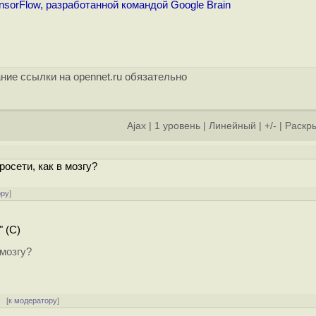
sorFlow, разработанной командой Google Brain
ние ссылки на opennet.ru обязательно
Ajax
|
1 уровень
|
Линейный
|
+/-
|
Раскры
]
осети, как в мозгу?
ору
]
" (C)
 мозгу?
[
к модератору
]