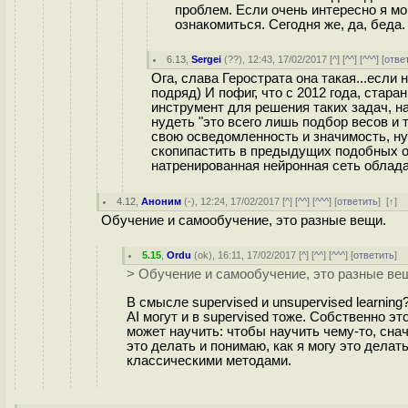
проблем. Если очень интересно я мо
ознакомиться. Сегодня же, да, беда.
6.13
,
Sergei
(
??
), 12:43, 17/02/2017 [
^
] [
^^
] [
^^^
] [
отве
Ога, слава Герострата она такая...если
подряд) И пофиг, что с 2012 года, стар
инструмент для решения таких задач, на
нудеть "это всего лишь подбор весов и 
свою осведомленность и значимость, ну
скопипастить в предыдущих подобных обс
натренированная нейронная сеть обладае
4.12
,
Аноним
(
-
), 12:24, 17/02/2017 [
^
] [
^^
] [
^^^
] [
ответить
]
[
↑
] 
Обучение и самообучение, это разные вещи.
5.15
,
Ordu
(
ok
), 16:11, 17/02/2017 [
^
] [
^^
] [
^^^
] [
ответить
]
> Обучение и самообучение, это разные ве
В смысле supervised и unsupervised learnin
AI могут и в supervised тоже. Собственно эт
может научить: чтобы научить чему-то, сна
это делать и понимаю, как я могу это делать
классическими методами.