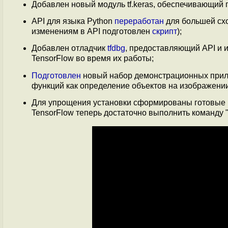
Добавлен новый модуль tf.keras, обеспечивающий
API для языка Python
переработан
для большей схо
изменениям в API подготовлен
скрипт
);
Добавлен отладчик
tfdbg
, предоставляющий API и 
TensorFlow во время их работы;
Подготовлен
новый набор демонстрационных прил
функций как определение объектов на изображении
Для упрощения установки сформированы готовые Do
TensorFlow теперь достаточно выполнить команду "pip