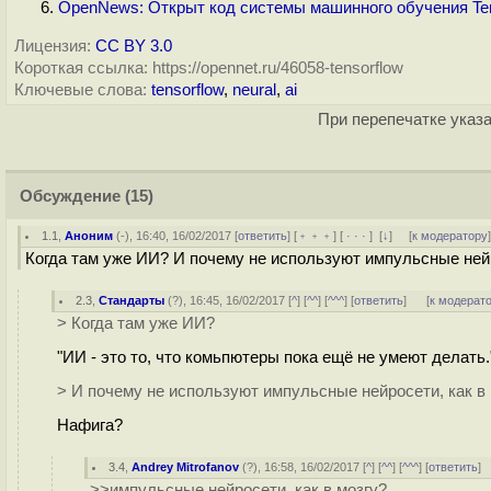
OpenNews: Открыт код системы машинного обучения Ten
Лицензия:
CC BY 3.0
Короткая ссылка: https://opennet.ru/46058-tensorflow
Ключевые слова:
tensorflow
,
neural
,
ai
При перепечатке указа
Обсуждение
(15)
1.1
,
Аноним
(
-
), 16:40, 16/02/2017 [
ответить
] [
﹢﹢﹢
] [
· · ·
]
[
↓
] [
к модератору
Когда там уже ИИ? И почему не используют импульсные нейр
2.3
,
Стандарты
(
?
), 16:45, 16/02/2017 [
^
] [
^^
] [
^^^
] [
ответить
]
[
к модерат
> Когда там уже ИИ?
"ИИ - это то, что комьпютеры пока ещё не умеют делать.
> И почему не используют импульсные нейросети, как в
Нафига?
3.4
,
Andrey Mitrofanov
(
?
), 16:58, 16/02/2017 [
^
] [
^^
] [
^^^
] [
ответить
]
>>импульсные нейросети, как в мозгу?