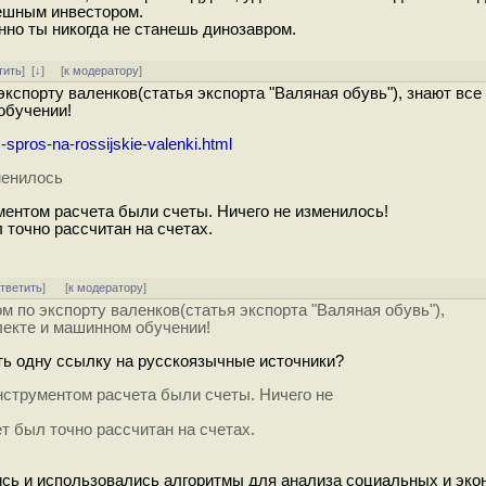
пешным инвестором.
нно ты никогда не станешь динозавром.
тить
]
[
↓
] [
к модератору
]
экспорту валенков(статья экспорта "Валяная обувь"), знают все 
обучении!
-spros-na-rossijskie-valenki.html
зменилось
ментом расчета были счеты. Ничего не изменилось!
точно рассчитан на счетах.
тветить
]
[
к модератору
]
ом по экспорту валенков(статья экспорта "Валяная обувь"),
лекте и машинном обучении!
оть одну ссылку на русскоязычные источники?
нструментом расчета были счеты. Ничего не
т был точно рассчитан на счетах.
ись и использовались алгоритмы для анализа социальных и эко