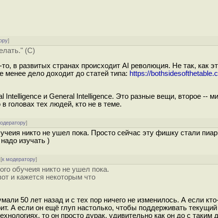
ору
]
елать." (C)
то, в развитых странах происходит AI революция. Не так, как э
не менее дело доходит до статей типа:
https://bothsidesofthetable
al Intelligence и General Intelligence. Это разные вещи, второе --
в головах тех людей, кто не в теме.
модератору
]
учеия никто не ушел пока. Просто сейчас эту фишку стали пиари
 надо изучать )
[
к модератору
]
ого обучеия никто не ушел пока.
вот и кажется некоторым что
ли 50 лет назад и с тех пор ничего не изменилось. А если кто-
иарит. А если он ещё глуп настолько, чтобы поддерживать текущи
ехнологиях, то он просто дурак, удивительно как он до с таким