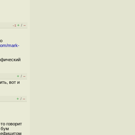
+
–
/
–1
то
.com/mark-
 мифический
+
–
/
ть, вот и
+
–
/
то говорит
й бум
 дефицитом