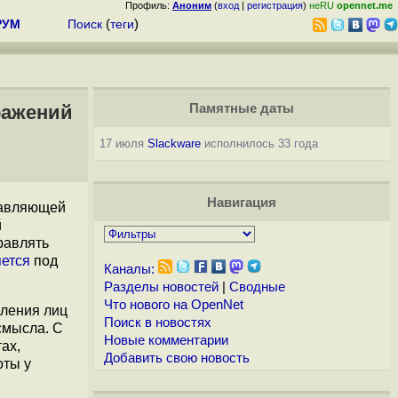
Профиль:
Аноним
(
вход
|
регистрация
)
неRU
opennet.me
РУМ
Поиск
(
теги
)
ражений
Памятные даты
17 июля
Slackware
исполнилось 33 года
Навигация
тавляющей
й
равлять
ется
под
Каналы:
Разделы новостей
|
Сводные
Что нового на OpenNet
еления лиц
Поиск в новостях
смысла. С
Новые комментарии
ах,
Добавить свою новость
оты у