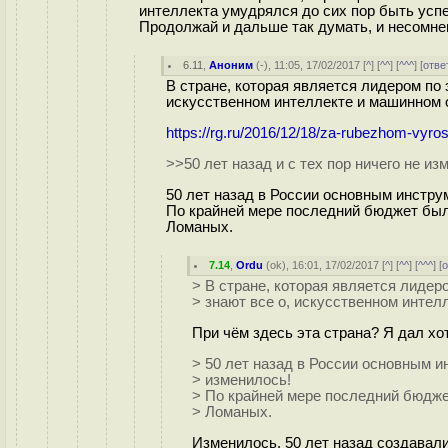
интеллекта умудрялся до сих пор быть ус
Продолжай и дальше так думать, и несомне
6.11
,
Аноним
(
-
), 11:05, 17/02/2017 [
^
] [
^^
] [
^^^
] [
отве
В стране, которая является лидером по 
искусственном интеллекте и машинном 
https://rg.ru/2016/12/18/za-rubezhom-vyros
>>50 лет назад и с тех пор ничего не и
50 лет назад в России основным инстру
По крайней мере последний бюджет был 
Ломаных.
7.14
,
Ordu
(
ok
), 16:01, 17/02/2017 [
^
] [
^^
] [
^^^
] [
о
> В стране, которая является лидер
> знают все о, искусственном интел
При чём здесь эта страна? Я дал х
> 50 лет назад в России основным и
> изменилось!
> По крайней мере последний бюдже
> Ломаных.
Изменилось. 50 лет назад создавал