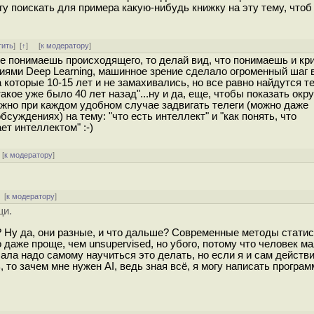
гу поискать для примера какую-нибудь книжку на эту тему, чтоб
тить
]
[
↑
] [
к модератору
]
 не понимаешь происходящего, то делай вид, что понимаешь и кр
аниями Deep Learning, машинное зрение сделало огроменный шаг 
 которые 10-15 лет и не замахивались, но все равно найдутся те
такое уже было 40 лет назад"...ну и да, еще, чтобы показать о
жно при каждом удобном случае задвигать телеги (можно даже
уждениях) на тему: "что есть интеллект" и "как понять, что
т интеллектом" :-)
[
к модератору
]
[
к модератору
]
щи.
g? Ну да, они разные, и что дальше? Современные методы статис
о даже проще, чем unsupervised, но убого, потому что человек м
чала надо самому научиться это делать, но если я и сам действ
, то зачем мне нужен AI, ведь зная всё, я могу написать програм