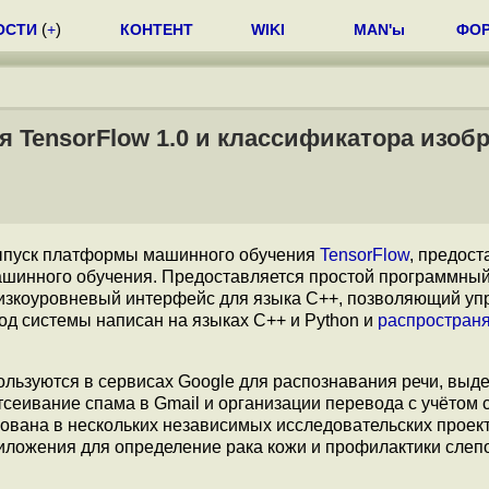
ОСТИ
(
+
)
КОНТЕНТ
WIKI
MAN'ы
ФО
 TensorFlow 1.0 и классификатора изоб
ыпуск платформы машинного обучения
TensorFlow
, предос
ашинного обучения. Предоставляется простой программны
низкоуровневый интерфейс для языка С++, позволяющий уп
д системы написан на языках С++ и Python и
распространя
ользуются в сервисах Google для распознавания речи, выд
сеивание спама в Gmail и организации перевода с учётом 
ована в нескольких независимых исследовательских проект
иложения для определение рака кожи и профилактики слеп