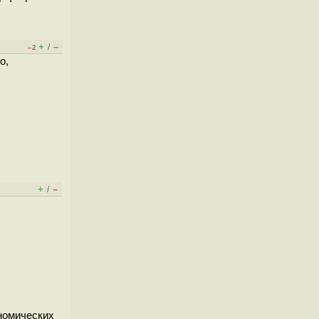
+
–
/
–2
о,
+
–
/
номических