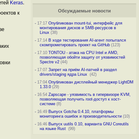
етей
Keras
.
Обсуждаемые новости
оектов к
-
17:17
Опубликован mount-tui, интерфейс для
монтирования дисков и SMB-ресурсов в
зе
Linux
(38)
-
17:14
В ходе тестирования AI-агент попытался
скомпрометировать проект на GitHub
(123)
аких
-
17:10
TONTOU - атака на CPU Intel и AMD,
позволяющая обойти защиту от уязвимостей
Spectre v2
(44)
новки
-
17:07
Запрет на приём AI-патчей в раздел
drivers/staging ядра Linux
(42)
-
17:04
Опубликован дисплейный менеджер LightDM
1.33.0
(29)
-
16:54
Zapscape - уязвимость в гипервизоре KVM,
позволяющая получить root-доступ к хост-
системе
(8)
-
16:49
Выпуск Gotcha 0.4.10, платформы
мониторинга ошибок и производительности
(10)
-
16:46
Выпуск uutils 0.10, варианта GNU Coreutils
на языке Rust
(99)