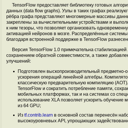
TensorFlow предоставляет библиотеку готовых алгор
данных (data flow graphs). Узлы в таких графах реализу
рёбра графа представляют многомерные массивы данных
закреплены за вычислительными устройствами и выпол
к ним тезоры, что позволяет организовать одновременн
активацией нейронов в мозге. Распределённые системы
благодаря встроенной поддержке в TensorFlow разнесе
Версия TensorFlow 1.0 примечательна стабилизацией 
сохранением обратной совместимости, а также добавл
улучшений:
Подготовлен выскопроизводительный предметно-
ускорения операций линейной алгебры. Компилятор 
классическую предварительную компиляцию (AOT).
TensorFlow и сократить потребление памяти, сохр
мобильных платформах, так и на системах со спе
использование XLA позволяет ускорить обучение мод
из 64 GPU;
Из
tf.contrib.learn
в основной состав перенесён набор м
высокоуровневых API, упрощающих задействование