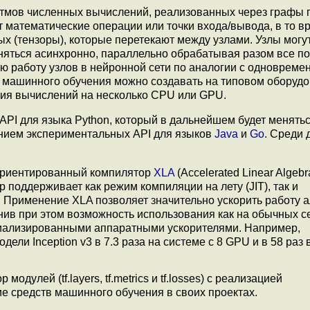
итмов численных вычислений, реализованных через графы 
ют математические операции или точки входа/вывода, в то в
 (тензоры), которые перетекают между узлами. Узлы могу
няться асинхронно, параллельно обрабатывая разом все п
ую работу узлов в нейронной сети по аналогии с одновреме
 машинного обучения можно создавать на типовом оборудо
ния вычислений на несколько CPU или GPU.
API для языка Python, который в дальнейшем будет менятьс
ением экспериментальных API для языков
Java
и
Go
. Среди 
ориентированный компилятор
XLA
(Accelerated Linear Algebr
поддерживает как режим компиляции на лету (JIT), так и
 Применение XLA позволяет значительно ускорить работу 
анив при этом возможность использования как на обычных 
циализированными аппаратными ускорителями. Например,
ели Inception v3 в 7.3 раза на системе с 8 GPU и в 58 раз 
одулей (tf.layers, tf.metrics и tf.losses) c реализацией
 средств машинного обучения в своих проектах.