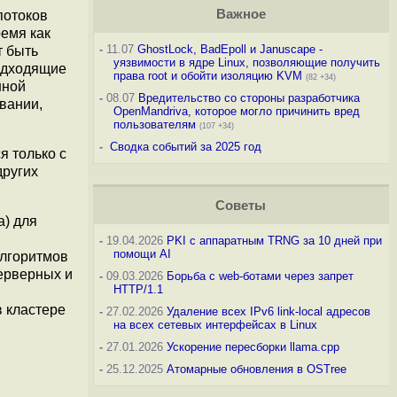
Важное
потоков
ремя как
-
11.07
GhostLock, BadEpoll и Januscape -
т быть
уязвимости в ядре Linux, позволяющие получить
одходящие
права root и обойти изоляцию KVM
(82 +34)
нной
-
08.07
Вредительство со стороны разработчика
вании,
OpenMandriva, которое могло причинить вред
пользователям
(107 +34)
-
Сводка событий за 2025 год
я только с
других
Советы
a) для
-
19.04.2026
PKI с аппаратным TRNG за 10 дней при
помощи AI
алгоритмов
серверных и
-
09.03.2026
Борьба с web-ботами через запрет
HTTP/1.1
в кластере
-
27.02.2026
Удаление всех IPv6 link-local адресов
на всех сетевых интерфейсах в Linux
-
27.01.2026
Ускорение пересборки llama.cpp
-
25.12.2025
Атомарные обновления в OSTree