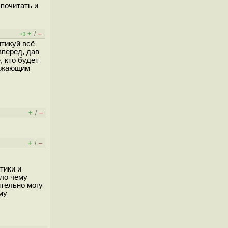
 почитать и
+
–
/
+3
итикуй всё
вперед, дав
, кто будет
кружающим
+
–
/
+
–
/
тики и
ало чему
ительно могу
му