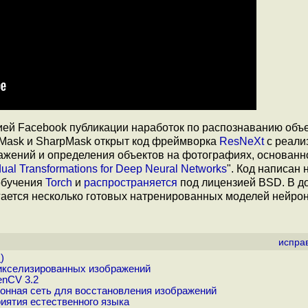
ей Facebook публикации наработок по распознаванию объе
Mask и SharpMask открыт код фреймворка
ResNeXt
с реали
ажений и определения объектов на фотографиях, основанн
ual Transformations for Deep Neural Networks
". Код написан 
 обучения
Torch
и
распространяется
под лицензией BSD. В д
агается несколько готовых натренированных моделей нейро
испра
.
)
пикселизированных изображений
enCV 3.2
ронная сеть для восстановления изображений
иятия естественного языка