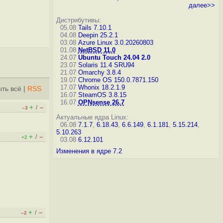
далее>>
Дистрибутивы:
05.08
Tails 7.10.1
04.08
Deepin 25.2.1
03.08
Azure Linux 3.0.20260803
01.08
NetBSD 11.0
24.07
Ubuntu Touch 24.04 2.0
23.07
Solaris 11.4 SRU94
21.07
Omarchy 3.8.4
19.07
Chrome OS 150.0.7871.150
17.07
Whonix 18.2.1.9
ть всё
|
RSS
16.07
SteamOS 3.8.15
16.07
OPNsense 26.7
+
–
/
–3
Актуальные ядра Linux:
06.08
7.1.7
,
6.18.43
,
6.6.149
,
6.1.181
,
5.15.214
,
5.10.263
+
–
/
+2
03.08
6.12.101
Изменения в ядре 7.2
+
–
/
–2