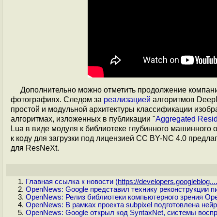
Дополнительно можно отметить продолжение компани
фотографиях. Следом за
реализацией
алгоритмов Deep
простой и модульной архитектуры классификации изобр
алгоритмах, изложенных в публикации "
Aggregated Resid
Lua в виде модуля к библиотеке глубинного машинного
к коду для загрузки под лицензией CC BY-NC 4.0 предл
для ResNeXt.
Главная ссылка к новости (
https://developers.googleblog...
OpenNews: Google представил технику реконструкции 
OpenNews: Релиз библиотеки компьютерного зрения Op
OpenNews: В рамках проекта subpixel подготовлена ней
OpenNews: Google открыл код SyntaxNet, системы воспр