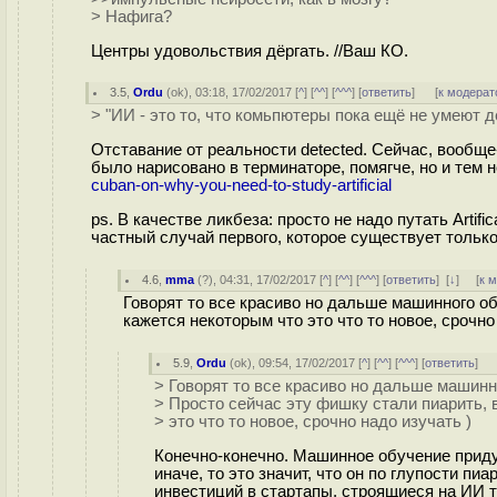
> Нафига?
Центры удовольствия дёргать. //Ваш КО.
3.5
,
Ordu
(
ok
), 03:18, 17/02/2017 [
^
] [
^^
] [
^^^
] [
ответить
]
[
к модерат
> "ИИ - это то, что комьпютеры пока ещё не умеют д
Отставание от реальности detected. Сейчас, вообще-
было нарисовано в терминаторе, помягче, но и тем 
cuban-on-why-you-need-to-study-artificial
ps. В качестве ликбеза: просто не надо путать Artific
частный случай первого, которое существует только 
4.6
,
mma
(
?
), 04:31, 17/02/2017 [
^
] [
^^
] [
^^^
] [
ответить
]
[
↓
] [
к 
Говорят то все красиво но дальше машинного об
кажется некоторым что это что то новое, срочно
5.9
,
Ordu
(
ok
), 09:54, 17/02/2017 [
^
] [
^^
] [
^^^
] [
ответить
]
> Говорят то все красиво но дальше машинн
> Просто сейчас эту фишку стали пиарить, 
> это что то новое, срочно надо изучать )
Конечно-конечно. Машинное обучение придума
иначе, то это значит, что он по глупости п
инвестиций в стартапы, строящиеся на ИИ т