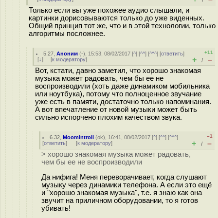
/
Только если вы уже похожее аудио слышали, и
картинки дорисовываются только до уже виденных.
Общий принцип тот же, что и в этой технологии, только
алгоритмы посложнее.
+11
5.27
,
Аноним
(
-
), 15:53, 08/02/2017 [
^
] [
^^
] [
^^^
] [
ответить
]
+
–
[
↓
] [
к модератору
]
/
Вот, кстати, давно заметил, что хорошо знакомая
музыка может радовать, чем бы ее не
воспроизводили (хоть даже динамиком мобильника
или ноутбука), потому что полноценное звучание
уже есть в памяти, достаточно только напоминания.
А вот впечатление от новой музыки может быть
сильно испорчено плохим качеством звука.
–1
6.32
,
Moomintroll
(
ok
), 16:41, 08/02/2017 [
^
] [
^^
] [
^^^
]
+
–
[
ответить
]
[
к модератору
]
/
> хорошо знакомая музыка может радовать,
чем бы ее не воспроизводили
Да нифига! Меня переворачивает, когда слушают
музыку через динамики телефона. А если это ещё
и "хорошо знакомая музыка", т.е. я знаю как она
звучит на приличном оборудовании, то я готов
убивать!