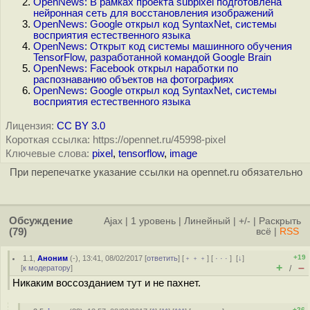
OpenNews: В рамках проекта subpixel подготовлена
нейронная сеть для восстановления изображений
OpenNews: Google открыл код SyntaxNet, системы
восприятия естественного языка
OpenNews: Открыт код системы машинного обучения
TensorFlow, разработанной командой Google Brain
OpenNews: Facebook открыл наработки по
распознаванию объектов на фотографиях
OpenNews: Google открыл код SyntaxNet, системы
восприятия естественного языка
Лицензия:
CC BY 3.0
Короткая ссылка: https://opennet.ru/45998-pixel
Ключевые слова:
pixel
,
tensorflow
,
image
При перепечатке указание ссылки на opennet.ru обязательно
Обсуждение
Ajax
|
1 уровень
|
Линейный
|
+/-
|
Раскрыть
(79)
всё
|
RSS
+19
1.1
,
Аноним
(
-
), 13:41, 08/02/2017 [
ответить
] [
﹢﹢﹢
] [
· · ·
]
[
↓
]
+
–
[
к модератору
]
/
Никаким воссозданием тут и не пахнет.
+26