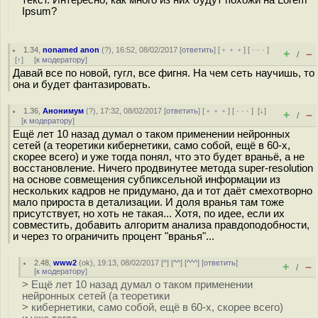
Ipsum?
1.34
,
nonamed anon
(
?
), 16:52, 08/02/2017 [
ответить
] [
﹢﹢﹢
] [
· · ·
]
+
–
/
[
↑
] [
к модератору
]
Давай все по новой, гугл, все фигня. На чем сеть научишь, то
она и будет фантазировать.
1.36
,
Анонимум
(
?
), 17:32, 08/02/2017 [
ответить
] [
﹢﹢﹢
] [
· · ·
]
[
↓
]
+
–
/
[
к модератору
]
Ещё лет 10 назад думал о таком применении нейронных
сетей (а теоретики кибернетики, само собой, ещё в 60-х,
скорее всего) и уже тогда понял, что это будет враньё, а не
восстановление. Ничего продвинутее метода super-resolution
на основе совмещения субпиксельной информации из
нескольких кадров не придумано, да и тот даёт смехотворно
мало прироста в детализации. И доля вранья там тоже
присутствует, но хоть не такая... Хотя, по идее, если их
совместить, добавить алгоритм анализа правдоподобности,
и через то ограничить процент "вранья"...
2.48
,
www2
(
ok
), 19:13, 08/02/2017 [
^
] [
^^
] [
^^^
] [
ответить
]
+
–
/
[
к модератору
]
> Ещё лет 10 назад думал о таком применении
нейронных сетей (а теоретики
> кибернетики, само собой, ещё в 60-х, скорее всего)