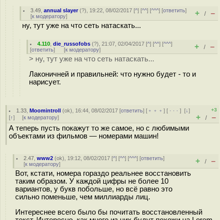
3.49
,
annual slayer
(
?
), 19:22, 08/02/2017 [
^
] [
^^
] [
^^^
] [
ответить
]
+
–
/
[
к модератору
]
ну, тут уже на что сеть натаскать...
4.110
,
die_russofobs
(
?
), 21:07, 02/04/2017 [
^
] [
^^
] [
^^^
]
+
–
/
[
ответить
]
[
к модератору
]
> ну, тут уже на что сеть натаскать...
Лаконичней и правильней: что нужно будет - то и
нарисует.
+3
1.33
,
Moomintroll
(
ok
), 16:44, 08/02/2017 [
ответить
] [
﹢﹢﹢
] [
· · ·
]
[
↓
]
+
–
[
↑
] [
к модератору
]
/
А теперь пусть покажут то же самое, но с любимыми
объектами из фильмов — номерами машин!
2.47
,
www2
(
ok
), 19:12, 08/02/2017 [
^
] [
^^
] [
^^^
] [
ответить
]
+
–
/
[
к модератору
]
Вот, кстати, номера гораздо реальнее восстановить
таким образом. У каждой цифры не более 10
вариантов, у букв побольше, но всё равно это
сильно поменьше, чем миллиарды лиц.
Интереснее всего было бы почитать восстановленный
текст. Интересно, как много из них будут похожи на Lorem