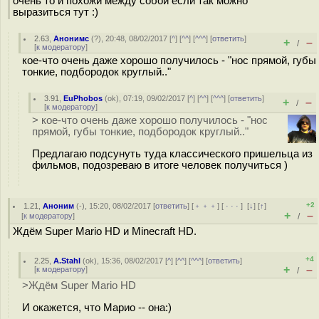
очень то и похожи между собой если так можно
выразиться тут :)
2.63
,
Анонимс
(
?
), 20:48, 08/02/2017 [
^
] [
^^
] [
^^^
] [
ответить
]
+
–
/
[
к модератору
]
кое-что очень даже хорошо получилось - "нос прямой, губы
тонкие, подбородок круглый.."
3.91
,
EuPhobos
(
ok
), 07:19, 09/02/2017 [
^
] [
^^
] [
^^^
] [
ответить
]
+
–
/
[
к модератору
]
> кое-что очень даже хорошо получилось - "нос
прямой, губы тонкие, подбородок круглый.."
Предлагаю подсунуть туда классического пришельца из
фильмов, подозреваю в итоге человек получиться )
+2
1.21
,
Аноним
(
-
), 15:20, 08/02/2017 [
ответить
] [
﹢﹢﹢
] [
· · ·
]
[
↓
] [
↑
]
+
–
[
к модератору
]
/
Ждём Super Mario HD и Minecraft HD.
+4
2.25
,
A.Stahl
(
ok
), 15:36, 08/02/2017 [
^
] [
^^
] [
^^^
] [
ответить
]
+
–
[
к модератору
]
/
>Ждём Super Mario HD
И окажется, что Марио -- она:)