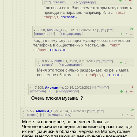
+
–
/
[
^^^
] [
ответить
]
[
к модератору
]
Так оно и есть Эксперементаторы могут ронять
провода на паралон, например Или ...
текст
свёрнут,
показать
+3
8.58
,
Аноним_1
(
?
), 20:19, 08/02/2017 [
^
] [
^^
] [
^^^
]
+
–
[
ответить
]
[
↑
] [
к модератору
]
/
Когда я вижу слушающих музыку через граммофон
телефона в общественных местах, мн...
текст
свёрнут,
показать
9.83
,
Аноним
(
-
), 03:58, 09/02/2017 [
^
] [
^^
] [
^^^
]
+
–
/
[
ответить
]
[
к модератору
]
Меня это тоже сильно раздражает, но речь была
совсем не об этом ...
текст свёрнут,
показать
–1
7.105
,
Аноним
(
-
), 20:14, 10/02/2017 [
^
] [
^^
] [
^^^
]
+
–
[
ответить
]
[
↑
] [
к модератору
]
/
"Очень плохая музыка" ?
+2
5.55
,
Аноним_1
(
?
), 20:14, 08/02/2017 [
^
] [
^^
] [
^^^
]
+
–
[
ответить
]
[
↑
] [
к модератору
]
/
Может и посложнее, но не менее бажные.
Человеческий мозг видит знакомые образы там, где
их нет (зайчики в облаках, черепа на Марсе, голые
бабы вместо плавающих дельфинов) - возникает