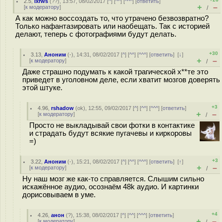
2.5
,
ixrws
(
??
), 13:57, 08/02/2017 [
^
] [
^^
] [
^^^
] [
ответить
]
+
–
[
к модератору
]
/
А как можно воссоздать то, что утрачено безвозвратно?
Только нафантазировать или наобещать. Так с историей
делают, теперь с фотографиями будут делать.
+30
3.13
,
Аноним
(
-
), 14:31, 08/02/2017 [
^
] [
^^
] [
^^^
] [
ответить
]
[
↓
]
+
–
[
к модератору
]
/
Даже страшно подумать к какой трагической х**те это
приведет в уголовном деле, если хватит мозгов доверять
этой штуке.
+3
4.96
,
rshadow
(
ok
), 12:55, 09/02/2017 [
^
] [
^^
] [
^^^
] [
ответить
]
+
–
[
к модератору
]
/
Просто не выкладывай свои фотки в контактике
и страдать будут всякие пугачевы и киркоровы
=)
+3
3.22
,
Аноним
(
-
), 15:21, 08/02/2017 [
^
] [
^^
] [
^^^
] [
ответить
]
[
↑
]
+
–
[
к модератору
]
/
Ну наш мозг же как-то справляется. Слышим сильно
искажённое аудио, осознаём 48k аудио. И картинки
дорисовываем в уме.
+4
4.26
,
анон
(
?
), 15:38, 08/02/2017 [
^
] [
^^
] [
^^^
] [
ответить
]
+
–
[
к модератору
]