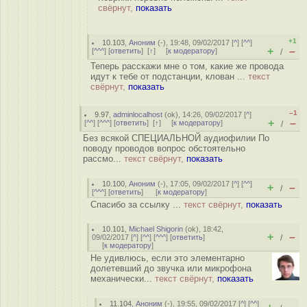
свёрнут,
показать
+1
10.103
,
Аноним
(
-
), 19:48, 09/02/2017 [
^
] [
^^
]
+
–
[
^^^
] [
ответить
]
[
↑
] [
к модератору
]
/
Теперь расскажи мне о том, какие же провода
идут к тебе от подстанции, клован ...
текст
свёрнут,
показать
–1
9.97
,
adminlocalhost
(
ok
), 14:26, 09/02/2017 [
^
]
+
–
[
^^
] [
^^^
] [
ответить
]
[
↑
] [
к модератору
]
/
Без всякой СПЕЦИАЛЬНОЙ аудиофилии По
поводу проводов вопрос обстоятельно
рассмо...
текст свёрнут,
показать
10.100
,
Аноним
(
-
), 17:05, 09/02/2017 [
^
] [
^^
]
+
–
/
[
^^^
] [
ответить
]
[
к модератору
]
Спасибо за ссылку ...
текст свёрнут,
показать
10.101
,
Michael Shigorin
(
ok
), 18:42,
+
–
09/02/2017 [
^
] [
^^
] [
^^^
] [
ответить
]
/
[
к модератору
]
Не удивлюсь, если это элементарно
долетевший до звучка или микрофона
механически...
текст свёрнут,
показать
11.104
,
Аноним
(
-
), 19:55, 09/02/2017 [
^
] [
^^
]