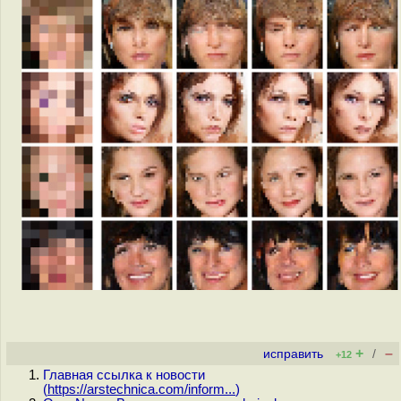
+
–
исправить
/
+12
Главная ссылка к новости
(
https://arstechnica.com/inform...
)