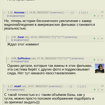
+7
1.15
,
Аноним
(
-
), 14:45, 08/02/2017 [
ответить
] [
﹢﹢﹢
] [
· · ·
]
[
↓
] [
↑
]
+
–
[
к модератору
]
/
Не, теперь история бесконечного увеличения с камер
видеонаблюдения в американских фильмах становится
реальностью.
2.82
,
Zarat
(
ok
), 03:10, 09/02/2017 [
^
] [
^^
] [
^^^
] [
ответить
]
+
–
/
[
к модератору
]
Ждал этот коммент
2.89
,
EuPhobos
(
ok
), 07:16, 09/02/2017 [
^
] [
^^
] [
^^^
] [
ответить
]
+
–
/
[
к модератору
]
Однако детали, которые так важны в этих фильмах,
эта система берёт с других фото и подрисовывает
сюда. Нет тут никакого «восстановления».
+2
1.17
,
vitalif
(
ok
), 14:57, 08/02/2017 [
ответить
] [
﹢﹢﹢
] [
· · ·
]
[
↓
] [
↑
]
+
–
[
к модератору
]
/
С такой точностью и с таким объёмом базы, как у
гугла, можно просто похожее изображение подобрать и
за оригинал выдать)))