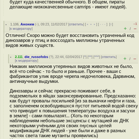
будет куда качественней обычного. В общем, пираты
делающие низкокачесвенные camrips - имеют людей).
–1
1.106
,
Аноним
(
-
), 09:23, 11/02/2017 [
ответить
] [
﹢﹢﹢
] [
· · ·
]
[
↑
]
+
–
[
к модератору
]
/
Отлично! Скоро можно будет восстановить утраченный код
динозавров у птиц и воссоздать миллионы утраченных
видов живых существ.
2.111
,
die_russofobs
(
?
), 22:44, 02/04/2017 [
^
] [
^^
] [
^^^
] [
ответить
]
+
–
/
[
к модератору
]
Никаких миллионов утерянных видов животных не было,
всё что сейчас - то было и раньше. Прочее - ваши с
фабрикантов улик вроде черепа недочеловека, Дарвином,
антинаучные выдумки.
Динозавры и сейчас прекрасно поживают себе, в
подземельях в яйцах законсервированные. Предсказанно:
как будут провалы посильней [из за выкачки нефти и газа,
с заполненем освободившхся пустот питьевой водой свеху
что приводит к повышения температуры воздуха и засухи
в земле] - сами повылазят... (Хоть по некоторым
наблюдениям небольшие эксценсы с мутацией их ДНК
некоторыми учёными для своих гнусных целей
модификации ДНК людей - уже были и даже в разных
частях света такие мутанты проявились)