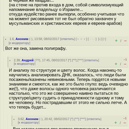
В чёрный же квадрат...
(на стене на против входа в дом, собой символизиующий
напоминание владельцу о Израиле...
откуда иудейство ранее выперли, особенно учитывая что
на момент рисоввания тот не был обратно захвачен у
мусульманских и христианских евреев и евреев-арабов)
1.6
,
Аноним
(
-
), 13:58, 08/02/2017 [
ответить
] [
﹢﹢﹢
] [
· · ·
]
[
↓
] [
↑
]
+
–
/
[
к модератору
]
Вот же она, замена полиграфу.
–1
2.39
,
Андрей
(
??
), 17:45, 08/02/2017 [
^
] [
^^
] [
^^^
] [
ответить
]
+
–
[
к модератору
]
/
И анализу по структуре и цвету волос. Когда наконец-то
научились анализировать ДНК, оказалось, что люди были
посажены/казнены невиновными. Теперь гордятся новыми
знаниями и смеются, как же это было глупо: ведь очевидно
же(!), что даже волосы одного человека различаются
настолько, что это же совершенно наивно пытаться по
структуре/цвету судить о принадлежности одному и тому
же человеку. Но пострадавшим от этого не сильно легче. А
что теперь будет...
–1
3.62
,
Аноним
(
-
), 20:42, 08/02/2017 [
^
] [
^^
] [
^^^
] [
ответить
]
+
–
[
к модератору
]
/