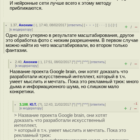
И нейронные сети лучше всего к этому методу
приближаются.
1.37
,
Аноним
(
-
), 17:40, 08/02/2017 [
ответить
] [
﹢﹢﹢
] [
· · ·
]
[
↓
] [
↑
]
+
–
/
[
к модератору
]
Одно дело утеряно в результате масштабирования, другое
это обработка фото с низким разрешением. В первом случае
можно найти из чего масштабировали, во втором только
фантазии.
2.40
,
Аноним
(
-
), 17:51, 08/02/2017 [
^
] [
^^
] [
^^^
] [
ответить
]
+
–
/
[
к модератору
]
Название проекта Google brain, они хотят доказать что
разработали искусственный интеллект, который в т.ч.
умеет мыслить и мечтать. Пока это рекламный трюк: много
дыма и информационного шума, но слишком мало
конкретики.
–1
3.108
,
Ю.Т.
(
?
), 12:43, 11/02/2017 [
^
] [
^^
] [
^^^
] [
ответить
]
+
–
[
к модератору
]
/
> Название проекта Google brain, они хотят
доказать что разработали искусственный
интеллект,
> который в т.ч. умеет мыслить и мечтать. Пока это
рекламный трюк: