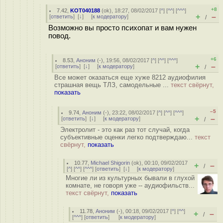
+8
7.42
,
KOT040188
(
ok
), 18:27, 08/02/2017 [
^
] [
^^
] [
^^^
]
+
–
[
ответить
]
[
↓
] [
к модератору
]
/
Возможно вы просто психопат и вам нужен
повод.
+6
8.53
,
Аноним
(
-
), 19:56, 08/02/2017 [
^
] [
^^
] [
^^^
]
+
–
[
ответить
]
[
↓
] [
к модератору
]
/
Все может оказаться еще хуже 8212 аудиофилия
страшная вещь ТЛЗ, самодельные ...
текст свёрнут,
показать
–5
9.74
,
Аноним
(
-
), 23:22, 08/02/2017 [
^
] [
^^
] [
^^^
]
+
–
[
ответить
]
[
↓
] [
к модератору
]
/
Электролит - это как раз тот случай, когда
субъективные оценки легко подтверждаю...
текст
свёрнут,
показать
10.77
,
Michael Shigorin
(
ok
), 00:10, 09/02/2017
+
–
/
[
^
] [
^^
] [
^^^
] [
ответить
]
[
↓
] [
к модератору
]
Многие ли из культурных бывали в глухой
комнате, не говоря уже -- аудиофильств...
текст свёрнут,
показать
11.78
,
Аноним
(
-
), 00:18, 09/02/2017 [
^
] [
^^
]
+
–
/
[
^^^
] [
ответить
]
[
к модератору
]