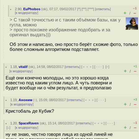
–1
2.90
,
EuPhobos
(
ok
), 07:17, 09/02/2017 [
^
] [
^^
] [
^^^
] [
ответить
]
+
–
[
к модератору
]
/
> С такой точностью и с таким объёмом базы, как у
гугла, можно
> просто похожее изображение подобрать и за
оригинал выдать)))
Об этом и написано, оно просто берёт схожие фото, только
более сложным алгоритмом подставляет.
+1
1.18
,
vitalif
(
ok
), 14:58, 08/02/2017 [
ответить
] [
﹢﹢﹢
] [
· · ·
]
[
↑
]
+
–
[
к модератору
]
/
Ещё они конечно молодцы, но это хорошо когда
известно под каким углом лицо. А чуть поверни и
будет вообще ни о чём результат, я предполагаю
+3
1.19
,
Аноним
(
-
), 15:09, 08/02/2017 [
ответить
] [
﹢﹢﹢
] [
· · ·
]
+
–
[
к модератору
]
/
Кристобаль де Кубик?
–1
1.20
,
SpaceRaven
(
ok
), 15:14, 08/02/2017 [
ответить
] [
﹢﹢﹢
] [
· · ·
]
+
–
[
↓
] [
к модератору
]
/
ну не знаю, честно говоря лица из одной линей не