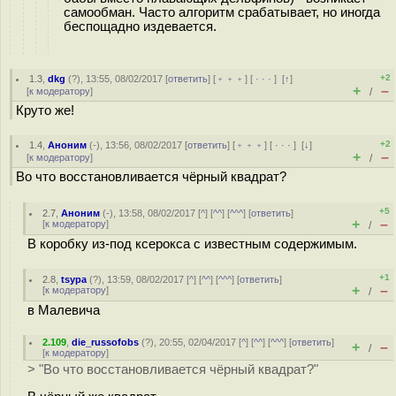
самообман. Часто алгоритм срабатывает, но иногда
беспощадно издевается.
+2
1.3
,
dkg
(
?
), 13:55, 08/02/2017 [
ответить
] [
﹢﹢﹢
] [
· · ·
]
[
↑
]
+
–
[
к модератору
]
/
Круто же!
+2
1.4
,
Аноним
(
-
), 13:56, 08/02/2017 [
ответить
] [
﹢﹢﹢
] [
· · ·
]
[
↓
]
+
–
[
к модератору
]
/
Во что восстановливается чёрный квадрат?
+5
2.7
,
Аноним
(
-
), 13:58, 08/02/2017 [
^
] [
^^
] [
^^^
] [
ответить
]
+
–
[
к модератору
]
/
В коробку из-под ксерокса с известным содержимым.
+1
2.8
,
tsypa
(
?
), 13:59, 08/02/2017 [
^
] [
^^
] [
^^^
] [
ответить
]
+
–
[
к модератору
]
/
в Малевича
2.109
,
die_russofobs
(
?
), 20:55, 02/04/2017 [
^
] [
^^
] [
^^^
] [
ответить
]
+
–
/
[
к модератору
]
> "Во что восстановливается чёрный квадрат?"