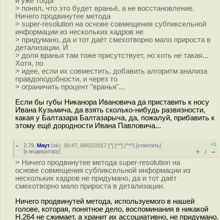
и уже тогда
> понял, что это будет враньё, а не восстановление.
Ничего продвинутее метода
> super-resolution на основе совмещения субпиксельной
информации из нескольких кадров не
> придумано, да и тот даёт смехотворно мало прироста в
детализации. И
> доля вранья там тоже присутствует, но хоть не такая...
Хотя, по
> идее, если их совместить, добавить алгоритм анализа
правдоподобности, и через то
> ограничить процент "вранья"...
Если бы губы Никанора Ивановича да приставить к носу
Ивана Кузьмича, да взять сколько-нибудь развязности,
какая у Балтазара Балтазарыча, да, пожалуй, прибавить к
этому ещё дородности Ивана Павловича...
+1
2.79
,
Мяут
(
ok
), 00:47, 09/02/2017 [
^
] [
^^
] [
^^^
] [
ответить
]
+
–
[
к модератору
]
/
> Ничего продвинутее метода super-resolution на
основе совмещения субпиксельной информации из
нескольких кадров не придумано, да и тот даёт
смехотворно мало прироста в детализации.
Ничего продвинутей метода, используемого в нашей
голове, которая, понятное дело, воспоминания в никакой
H.264 не сжимает, а хранит их ассоциативно, не придумано.