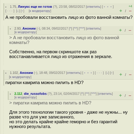
+4
1.75
,
Линукс еще не готов
(
?
), 23:58, 08/02/2017 [
ответить
] [
﹢﹢﹢
]
+
–
[
· · ·
]
[
↓
] [
↑
] [
к модератору
]
/
А не пробовали восстановить лицо из фото ванной комнаты?
2.93
,
Аноним
(
-
), 08:34, 09/02/2017 [
^
] [
^^
] [
^^^
] [
ответить
]
+
–
/
[
к модератору
]
> А не пробовали восстановить лицо из фото ванной
комнаты?
Собственно, на первом скриншоте как раз
восстанавливается лицо из отражения в зеркале.
1.102
,
Аноним
(
-
), 18:48, 09/02/2017 [
ответить
] [
﹢﹢﹢
] [
· · ·
]
[
↓
] [
↑
]
+
–
/
[
к модератору
]
пиратки камрипа можно пилить в HD?
2.112
,
die_russofobs
(
?
), 23:14, 02/04/2017 [
^
] [
^^
] [
^^^
] [
ответить
]
+
–
/
[
к модератору
]
> пиратки камрипа можно пилить в HD?
Для этого технологии такого уровня - даже не нужны... ну
разве что для уже записанного,
но это делать крайне крайне геморно и без гарантий
нужного результата.