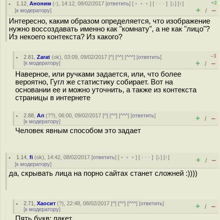
+2
1.12
,
Аноним
(
-
), 14:12, 08/02/2017 [
ответить
] [
﹢﹢﹢
] [
· · ·
]
[
↓
] [
↑
]
+
–
[
к модератору
]
/
Интересно, каким образом определяется, что изображение
нужно воссоздавать именно как "комнату", а не как "лицо"?
Из некоего контекста? Из какого?
–1
2.81
,
Zarat
(
ok
), 03:09, 09/02/2017 [
^
] [
^^
] [
^^^
] [
ответить
]
+
–
[
к модератору
]
/
Наверное, или ручками задается, или, что более
вероятно, Гугл же статистику собирает. Вот на
основании ее и можно уточнить, а также из контекста
страницы в интернете
2.88
,
Ал
(
??
), 06:00, 09/02/2017 [
^
] [
^^
] [
^^^
] [
ответить
]
+
–
/
[
к модератору
]
Человек явным способом это задает
1.14
,
fi
(
ok
), 14:42, 08/02/2017 [
ответить
] [
﹢﹢﹢
] [
· · ·
]
[
↓
] [
↑
]
+
–
/
[
к модератору
]
да, скрывать лица на порно сайтах станет сложней :))))
2.71
,
Хаосит
(
?
), 22:48, 08/02/2017 [
^
] [
^^
] [
^^^
] [
ответить
]
+
–
/
[
к модератору
]
Пять букв: пакет.