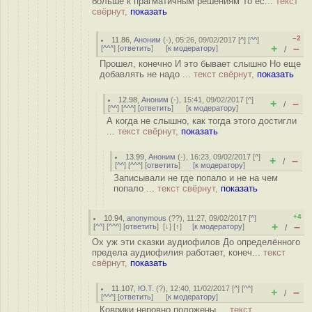
больше к прагматичным решениям То ес...
текст
свёрнут,
показать
–2
11.86
,
Аноним
(
-
), 05:26, 09/02/2017 [
^
] [
^^
]
+
–
[
^^^
] [
ответить
]
[
к модератору
]
/
Прошел, конечно И это бывает слышно Но еще
добавлять не надо ...
текст свёрнут,
показать
12.98
,
Аноним
(
-
), 15:41, 09/02/2017 [
^
]
+
–
/
[
^^
] [
^^^
] [
ответить
]
[
к модератору
]
А когда не слышно, как тогда этого достигли
...
текст свёрнут,
показать
13.99
,
Аноним
(
-
), 16:23, 09/02/2017 [
^
]
+
–
/
[
^^
] [
^^^
] [
ответить
]
[
к модератору
]
Записывали не где попало и не на чем
попало ...
текст свёрнут,
показать
+4
10.94
,
anonymous
(
??
), 11:27, 09/02/2017 [
^
]
+
–
[
^^
] [
^^^
] [
ответить
]
[
↓
] [
↑
] [
к модератору
]
/
Ох уж эти сказки аудиофилов До определённого
предела аудиофилия работает, конеч...
текст
свёрнут,
показать
11.107
,
Ю.Т.
(
?
), 12:40, 11/02/2017 [
^
] [
^^
]
+
–
/
[
^^^
] [
ответить
]
[
к модератору
]
Коврики неровно положены ...
текст