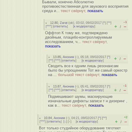
Бывали, конечно Абсолютно
противоестественная для звукового восприятия
среда и...
текст свёрнут,
показать
–1
12.80
,
Zarat
(
ok
), 03:02, 09/02/2017 [
^
] [
^^
]
+
–
[
^^^
] [
ответить
]
[
к модератору
]
/
Оффтоп К тому же, подтверждено
двойным, плацебо-контроллируемым
исследованием, ч...
текст свёрнут,
показать
13.85
,
Аноним
(
-
), 05:18, 09/02/2017 [
^
]
+
–
/
[
^^
] [
^^^
] [
ответить
]
[
к модератору
]
Сводить все к одним лишь резонансам
было бы упрощением Тот же самый оркестр
на ...
большой текст свёрнут,
показать
–1
13.87
,
Аноним
(
-
), 05:41, 09/02/2017 [
^
]
+
–
[
^^
] [
^^^
] [
ответить
]
[
к модератору
]
/
Подмешивают шумы, маскирующие
изначальные дефекты записи т н дизеринг ,
как в...
текст свёрнут,
показать
+2
10.84
,
Аноним
(
-
), 04:21, 09/02/2017 [
^
] [
^^
]
+
–
[
^^^
] [
ответить
]
[
↓
] [
↑
] [
к модератору
]
/
Вот только студийное оборудование тяготеет