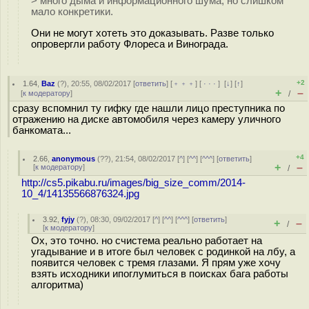
> много дыма и информационного шума, но слишком
мало конкретики.
Они не могут хотеть это доказывать. Разве только
опровергли работу Флореса и Винограда.
+2
1.64
,
Baz
(
?
), 20:55, 08/02/2017 [
ответить
] [
﹢﹢﹢
] [
· · ·
]
[
↓
] [
↑
]
+
–
[
к модератору
]
/
сразу вспомнил ту гифку где нашли лицо преступника по
отражению на диске автомобиля через камеру уличного
банкомата...
+4
2.66
,
anonymous
(
??
), 21:54, 08/02/2017 [
^
] [
^^
] [
^^^
] [
ответить
]
+
–
[
к модератору
]
/
http://cs5.pikabu.ru/images/big_size_comm/2014-
10_4/14135566876324.jpg
3.92
,
fyjy
(
?
), 08:30, 09/02/2017 [
^
] [
^^
] [
^^^
] [
ответить
]
+
–
/
[
к модератору
]
Ох, это точно. но счистема реально работает на
угадывание и в итоге был человек с родинкой на лбу, а
появится человек с тремя глазами. Я прям уже хочу
взять исходники ипоглумиться в поисках бага работы
алгоритма)