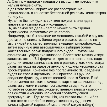
А, Camrip у пиратов - паршиво выглядят не потому что
нельзя лучше снять,
а для того чтобы пиратское распространение -
использовать в качестве бесплатной рекламы кинотеатров
и лицух...
Ну, а что бы принудить зрителя покупать или иди в
кинотеатр - camrip ещё и ухудшают.
(А, на самом же деле - camrip может быть сделан
практически неотличимо от не-camrip.
Например, что бы зрители не мешались хотьбой и звуком -
достаточно снимать более одного раза(естесвенно не
мыльницей и с качественным [внешним] микрофоном...),
затем вручную или автоматически выбирая более
качественные блоки полученного видео. Звуковыми
фильтрами - убрав эхо кинозала. Более того можно и звук
записать хоть в 7.1 формате - для этого всего лишь надо
дополнительно записывать его в разных углах кинотеатра
разными людьми одновременно или одним несколько раз
просматривая. Конечено без прогарммного 3D сведения
будет не совсм идеально, но и простое 2D ручное
сведение будет куда качественней просто Stereo. Ещё
более можно повысить качество картинки записывая под
разными углами и затем программно сводя, но это
потребует совсем высококачественной записи камерой -
без сжатия и конечно написаная соответвующей
програмульки... Где то так. Но, как сказал выше - и без
этого всего: сamrip без исскуственного ухудшения
качества[самой паршивой мыльницей какую найдут] -