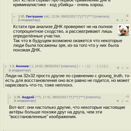
Вот кстати сериал про первое применение днк в
криминалистике - код убийцы - очень хорош.
–1
3.95
,
Гентушник
(
ok
), 12:04, 09/02/2017 [
^
] [
^^
] [
^^^
] [
ответить
]
+
–
[
к модератору
]
/
Кстати при анализе ДНК проверяют не на полное
стопроцентное сходство, а рассматривают лишь
определённые участки.
Так что в будущем возможно окажется что некоторые
люди были посажены зря, из-за того что у них была
похожая ДНК.
1.9
,
Аноним
(
-
), 14:02, 08/02/2017 [
ответить
] [
﹢﹢﹢
] [
· · ·
]
[
↓
] [
↑
]
+
–
/
[
к модератору
]
Люди на 32х32 просто другие по сравнению с groung_truth, то-
есть для восстановления оно все равно не годится, но может
нарисовать что-то, тоже неплохо.
–1
2.38
,
Андрей
(
??
), 17:41, 08/02/2017 [
^
] [
^^
] [
^^^
] [
ответить
]
+
–
[
к модератору
]
/
Вот-вот: они настолько другие, что некоторые настоящие
актёры больше похожи друг на друга, чем эти
"восстановленные" изображения.