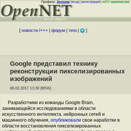
Профиль:
Аноним
(
вход
|
регистрация
)
неRU
opennet.me
[
новости
/
+++
|
форум
|
теги
|
]
Google представил технику
реконструкции пикселизированных
изображений
08.02.2017 13:30 (MSK)
Разработчики из команды Google Brain,
занимающейся исследованиями в области
искусственного интеллекта, нейронных сетей и
машинного обучения,
опубликовали
свои наработки в
области восстановления пикселизированных