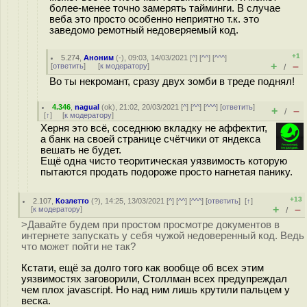
более-менее точно замерять тайминги. В случае
веба это просто особенно неприятно т.к. это
заведомо ремотный недоверяемый код.
+1
5.274
,
Аноним
(
-
), 09:03, 14/03/2021 [
^
] [
^^
] [
^^^
]
+
–
[
ответить
]
[
к модератору
]
/
Во ты некромант, сразу двух зомби в треде поднял!
4.346
,
nagual
(
ok
), 21:02, 20/03/2021 [
^
] [
^^
] [
^^^
] [
ответить
]
+
–
/
[
↑
] [
к модератору
]
Херня это всё, соседнюю вкладку не аффектит,
а банк на своей странице счётчики от яндекса
вешать не будет.
Ещё одна чисто теоритическая уязвимость которую
пытаются продать подороже просто нагнетая панику.
+13
2.107
,
Козлетто
(
?
), 14:25, 13/03/2021 [
^
] [
^^
] [
^^^
] [
ответить
]
[
↑
]
+
–
[
к модератору
]
/
>Давайте будем при простом просмотре документов в
интернете запускать у себя чужой недоверенный код. Ведь
что может пойти не так?
Кстати, ещё за долго того как вообще об всех этим
уязвимостях заговорили, Столлман всех предупреждал
чем плох javascript. Но над ним лишь крутили пальцем у
веска.