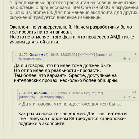
>Предложенный прототип рассчитан на совершение атаки
на системы с процессорами Intel Core i7-6500U в окружении
с Linux и Chrome 88. Для применения эксплоита для других
окружений требуется внесение изменений.
Эксплоит не универсальный. На чем разработчику было
тестировать на то и написал.
Но это не отменяет того факта, что процессор АМД также
уязвим для этой атаки.
–1
3.172
,
Онаним
(
?
), 19:43, 13/03/2021 [
^
] [
^^
] [
^^^
] [
ответить
]
+
–
[
к модератору
]
/
Да я и говорю, что по идее тоже должен быть.
Но от по идее до реальности - пропасть.
Тем более, что варианты Spectre, доступные на
интеловских процах, несколько более обширны.
–1
4.303
,
Аноним
(
303
), 09:06, 15/03/2021 [
^
] [
^^
] [
^^^
]
+
–
[
ответить
]
[
к модератору
]
/
> Да я и говорю, что по идее тоже должен быть.
Как раз из новости - не должен. Для _не_ интела и
_не_ линукса с хромом 88 требуются калибровки-
подгонки в эксплойте.