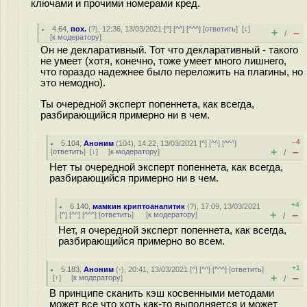
ключами и прочими номерами кред.
4.64
,
пох.
(
?
), 12:36, 13/03/2021 [
^
] [
^^
] [
^^^
] [
ответить
]
[
↓
]
+
–
/
[
к модератору
]
Он не декларативный. Тот что декларативный - такого
не умеет (хотя, конечно, тоже умеет много лишнего,
что гораздо надежнее было переложить на плагины, но
это немодно).
Ты очередной эксперт попеннета, как всегда,
разбирающийся примерно ни в чем.
–4
5.104
,
Аноним
(
104
), 14:22, 13/03/2021 [
^
] [
^^
] [
^^^
]
+
–
[
ответить
]
[
↓
] [
к модератору
]
/
Нет ты очередной эксперт попеннета, как всегда,
разбирающийся примерно ни в чем.
+4
6.140
,
мамкин криптоаналитик
(
?
), 17:09, 13/03/2021
+
–
[
^
] [
^^
] [
^^^
] [
ответить
]
[
к модератору
]
/
Нет, я очередной эксперт попеннета, как всегда,
разбирающийся примерно во всем.
+1
5.183
,
Аноним
(
-
), 20:41, 13/03/2021 [
^
] [
^^
] [
^^^
] [
ответить
]
+
–
[
↑
] [
к модератору
]
/
В принципе сканить кэш косвенными методами
может все что хоть как-то выполняется и может