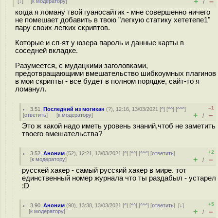
+
–
[
↓
] [
к модератору
]
/
когда я ломану твой гуаносайтик - мне совершенно ничего
не помешает добавить в твою "легкую статику хететепе1"
пару своих легких скриптов.
Которые и сп-ят у юзера пароль и данные карты в
соседней вкладке.
Разумеется, с мyдацкими заголовками,
предотвращающими вмешательство шибкоумных плагинов
в мои скрипты - все будет в полном порядке, сайт-то я
ломанул.
–1
3.51
,
Последний из могикан
(
?
), 12:16, 13/03/2021 [
^
] [
^^
] [
^^^
]
+
–
[
ответить
]
[
к модератору
]
/
Это ж какой надо иметь уровень знаний,чтоб не заметить
твоего вмешательства?
+2
3.52
,
Аноним
(
52
), 12:21, 13/03/2021 [
^
] [
^^
] [
^^^
] [
ответить
]
+
–
[
к модератору
]
/
русскей хакер - самый русский хакер в мире. тот
единственный номер журнала что ты раздабыл - устарел
:D
+5
3.90
,
Аноним
(
90
), 13:38, 13/03/2021 [
^
] [
^^
] [
^^^
] [
ответить
]
[
↓
]
+
–
[
к модератору
]
/