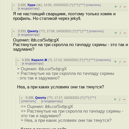
3.320
,
Урри
(
ok
), 14:50, 15/03/2021 [
^
] [
^^
] [
^^^
] [
ответить
]
+
–
/
[
к модератору
]
Я не настоящий сварщимк, поэтому только хомяк и
профиль. Но статикой через jekyll.
3.333
,
Qwerty
(
??
), 17:09, 16/03/2021 [
^
] [
^^
] [
^^^
] [
ответить
]
+
–
/
[
к модератору
]
Оценил: ibb.co/SvbjcgX
Растянутые на три скролла по тачпаду скрины - это так и
задумано?
4.334
,
Кирилл Ж
(
?
), 17:13, 16/03/2021 [
^
] [
^^
] [
^^^
] [
ответить
]
+
–
/
[
к модератору
]
> Оценил: ibb.co/SvbjcgX
> Растянутые на три скролла по тачпаду скрины
- это так и задумано?
Неа, а при каких условиях они так тянутся?
5.335
,
Qwerty
(
??
), 17:17, 16/03/2021 [
^
] [
^^
] [
^^^
]
+
–
/
[
ответить
]
[
к модератору
]
>> Оценил: ibb.co/SvbjcgX
>> Растянутые на три скролла по тачпаду скрины -
это так и задумано?
> Неа, а при каких условиях они так тянутся?