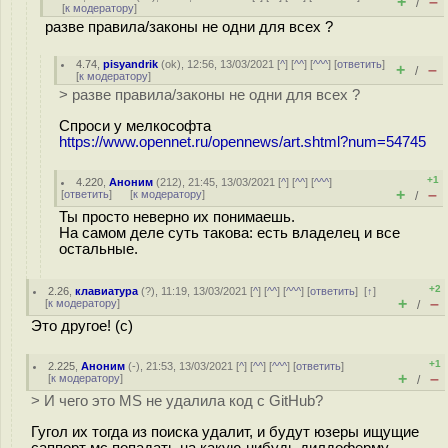
+
–
/
[
к модератору
]
разве правила/законы не одни для всех ?
4.74
,
pisyandrik
(
ok
), 12:56, 13/03/2021 [
^
] [
^^
] [
^^^
] [
ответить
]
+
–
/
[
к модератору
]
> разве правила/законы не одни для всех ?
Спроси у мелкософта
https://www.opennet.ru/opennews/art.shtml?num=54745
+1
4.220
,
Аноним
(
212
), 21:45, 13/03/2021 [
^
] [
^^
] [
^^^
]
+
–
[
ответить
]
[
к модератору
]
/
Ты просто неверно их понимаешь.
На самом деле суть такова: есть владелец и все
остальные.
+2
2.26
,
клавиатура
(
?
), 11:19, 13/03/2021 [
^
] [
^^
] [
^^^
] [
ответить
]
[
↑
]
+
–
[
к модератору
]
/
Это другое! (с)
+1
2.225
,
Аноним
(
-
), 21:53, 13/03/2021 [
^
] [
^^
] [
^^^
] [
ответить
]
+
–
[
к модератору
]
/
> И чего это MS не удалила код с GitHub?
Гугол их тогда из поиска удалит, и будут юзеры ищущие
саппорт мс попадать на какую-нибудь дилдоферму...