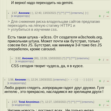
И верно! надо переходить на gemini.
+2
2.67
,
Аноним
(
-
), 12:40, 13/03/2021 [
^
] [
^^
] [
^^^
] [
ответить
]
[
↑
]
+
–
[
к модератору
]
/
> Для снижения риска владельцам сайтов предлагаю
переходить на лёгкую статику HTTP1 и
> углубиться в изучении css.
Есть такая штука - w3css. От создателя w3schools.org,
прикольная штука. Может почти как бутстрап, только
совсем без JS. Бутстрап, как минимум 3-й тоже без JS
операбелен, кроме carousel.
3.92
,
Аноним
(
90
), 13:39, 13/03/2021 [
^
] [
^^
] [
^^^
] [
ответить
]
+
–
/
[
к модератору
]
CSS сегодня творит чудеса, да, я в курсе.
1.56
,
Аноним
(
-
), 12:24, 13/03/2021 [
ответить
] [
﹢﹢﹢
] [
· · ·
]
[
↓
] [
↑
]
+
–
/
[
к модератору
]
Любо дорого глядеть ,копрорации гадют друг дружке. Гулг
интелю , это прекрасно, насладимся же зрелищем други !
+4
2.57
,
Total Anonimus
(
?
), 12:27, 13/03/2021 [
^
] [
^^
] [
^^^
] [
ответить
]
+
–
[
к модератору
]
/
Читаем новость : достанут всех . Не только интел .