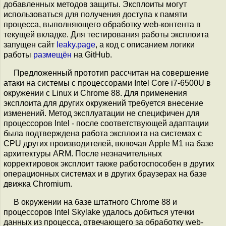
добавленных методов защиты. Эксплоиты могут
использоваться для получения доступа к памяти
процесса, выполняющего обработку web-контента в
текущей вкладке. Для тестирования работы эксплоита
запущен сайт
leaky.page
, а код с описанием логики
работы
размещён
на GitHub.
Предложенный прототип рассчитан на совершение
атаки на системы с процессорами Intel Core i7-6500U в
окружении с Linux и Chrome 88. Для применения
эксплоита для других окружений требуется внесение
изменений. Метод эксплуатации не специфичен для
процессоров Intel - после соответствующей адаптации
была подтверждена работа эксплоита на системах с
CPU других производителей, включая Apple M1 на базе
архитектуры ARM. После незначительных
корректировок эксплоит также работоспособен в других
операционных системах и в других браузерах на базе
движка Chromium.
В окружении на базе штатного Chrome 88 и
процессоров Intel Skylake удалось добиться утечки
данных из процесса, отвечающего за обработку web-