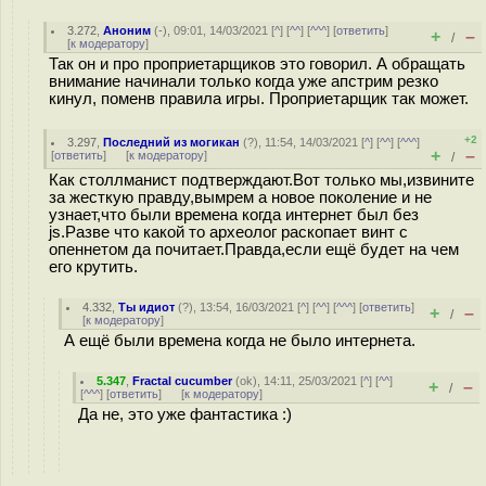
3.272
,
Аноним
(
-
), 09:01, 14/03/2021 [
^
] [
^^
] [
^^^
] [
ответить
]
+
–
/
[
к модератору
]
Так он и про проприетарщиков это говорил. А обращать
внимание начинали только когда уже апстрим резко
кинул, поменв правила игры. Проприетарщик так может.
+2
3.297
,
Последний из могикан
(
?
), 11:54, 14/03/2021 [
^
] [
^^
] [
^^^
]
+
–
[
ответить
]
[
к модератору
]
/
Как столлманист подтверждают.Вот только мы,извините
за жесткую правду,вымрем а новое поколение и не
узнает,что были времена когда интернет был без
js.Разве что какой то археолог раскопает винт с
опеннетом да почитает.Правда,если ещё будет на чем
его крутить.
4.332
,
Ты идиот
(
?
), 13:54, 16/03/2021 [
^
] [
^^
] [
^^^
] [
ответить
]
+
–
/
[
к модератору
]
А ещё были времена когда не было интернета.
5.347
,
Fractal cucumber
(
ok
), 14:11, 25/03/2021 [
^
] [
^^
]
+
–
/
[
^^^
] [
ответить
]
[
к модератору
]
Да не, это уже фантастика :)