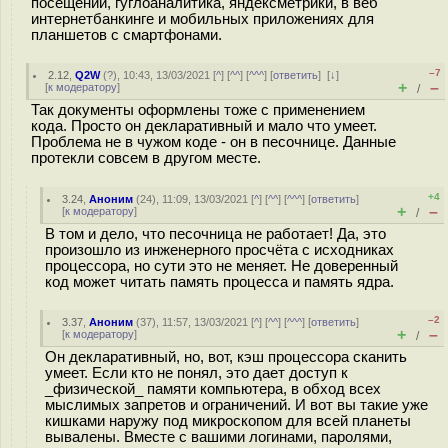
посещений, гуглоаналитика, яндексметрики, в веб
интернетбанкинге и мобильных приложениях для
планшетов с смартфонами.
–7
2.12
,
Q2W
(
?
), 10:43, 13/03/2021 [
^
] [
^^
] [
^^^
] [
ответить
]
[
↓
]
+
–
[
к модератору
]
/
Так документы оформлены тоже с применением
кода. Просто он декларативный и мало что умеет.
Проблема не в чужом коде - он в песочнице. Данные
протекли совсем в другом месте.
+4
3.24
,
Аноним
(
24
), 11:09, 13/03/2021 [
^
] [
^^
] [
^^^
] [
ответить
]
+
–
[
к модератору
]
/
В том и дело, что песочница не работает! Да, это
произошло из инженерного просчёта с исходниках
процессора, но сути это не меняет. Не доверенный
код может читать память процесса и память ядра.
–2
3.37
,
Аноним
(
37
), 11:57, 13/03/2021 [
^
] [
^^
] [
^^^
] [
ответить
]
+
–
[
к модератору
]
/
Он декларативный, но, вот, кэш процессора сканить
умеет. Если кто не понял, это дает доступ к
_физической_ памяти компьютера, в обход всех
мыслимых запретов и ограничений. И вот вы такие уже
кишками наружу под микроскопом для всей планеты
вывалены. Вместе с вашими логинами, паролями,