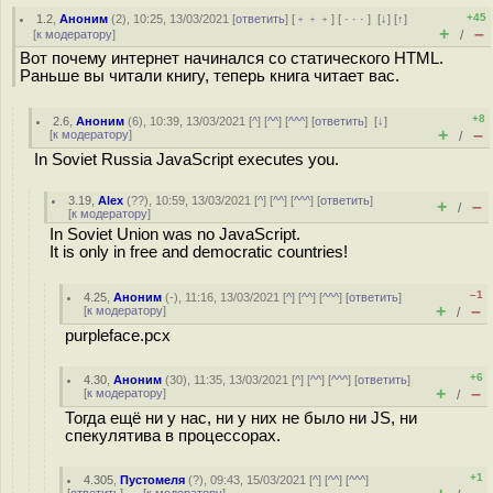
+45
1.2
,
Аноним
(
2
), 10:25, 13/03/2021 [
ответить
] [
﹢﹢﹢
] [
· · ·
]
[
↓
] [
↑
]
+
–
[
к модератору
]
/
Вот почему интернет начинался со статического HTML.
Раньше вы читали книгу, теперь книга читает вас.
+8
2.6
,
Аноним
(
6
), 10:39, 13/03/2021 [
^
] [
^^
] [
^^^
] [
ответить
]
[
↓
]
+
–
[
к модератору
]
/
In Soviet Russia JavaScript executes you.
3.19
,
Alex
(
??
), 10:59, 13/03/2021 [
^
] [
^^
] [
^^^
] [
ответить
]
+
–
/
[
к модератору
]
In Soviet Union was no JavaScript.
It is only in free and democratic countries!
–1
4.25
,
Аноним
(
-
), 11:16, 13/03/2021 [
^
] [
^^
] [
^^^
] [
ответить
]
+
–
[
к модератору
]
/
purpleface.pcx
+6
4.30
,
Аноним
(
30
), 11:35, 13/03/2021 [
^
] [
^^
] [
^^^
] [
ответить
]
+
–
[
к модератору
]
/
Тогда ещё ни у нас, ни у них не было ни JS, ни
спекулятива в процессорах.
+1
4.305
,
Пустомеля
(
?
), 09:43, 15/03/2021 [
^
] [
^^
] [
^^^
]