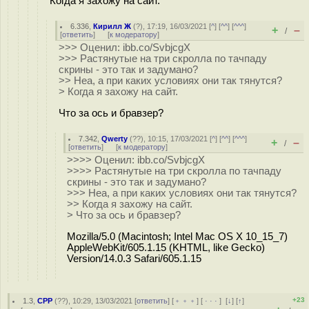
Когда я захожу на сайт.
6.336
,
Кирилл Ж
(
?
), 17:19, 16/03/2021 [
^
] [
^^
] [
^^^
]
+
–
/
[
ответить
]
[
к модератору
]
>>> Оценил: ibb.co/SvbjcgX
>>> Растянутые на три скролла по тачпаду
скрины - это так и задумано?
>> Неа, а при каких условиях они так тянутся?
> Когда я захожу на сайт.
Что за ось и бравзер?
7.342
,
Qwerty
(
??
), 10:15, 17/03/2021 [
^
] [
^^
] [
^^^
]
+
–
/
[
ответить
]
[
к модератору
]
>>>> Оценил: ibb.co/SvbjcgX
>>>> Растянутые на три скролла по тачпаду
скрины - это так и задумано?
>>> Неа, а при каких условиях они так тянутся?
>> Когда я захожу на сайт.
> Что за ось и бравзер?
Mozilla/5.0 (Macintosh; Intel Mac OS X 10_15_7)
AppleWebKit/605.1.15 (KHTML, like Gecko)
Version/14.0.3 Safari/605.1.15
+23
1.3
,
CPP
(
??
), 10:29, 13/03/2021 [
ответить
] [
﹢﹢﹢
] [
· · ·
]
[
↓
] [
↑
]