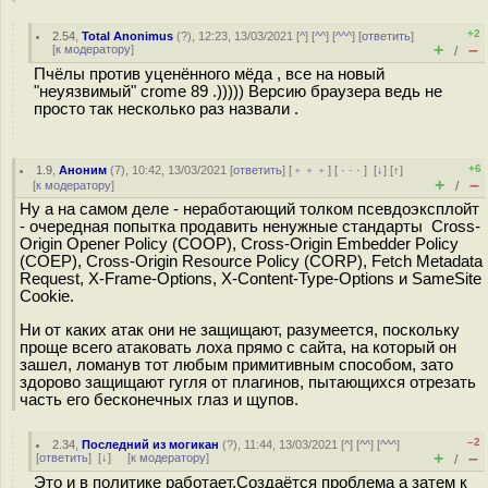
+2
2.54
,
Total Anonimus
(
?
), 12:23, 13/03/2021 [
^
] [
^^
] [
^^^
] [
ответить
]
+
–
[
к модератору
]
/
Пчёлы против уценённого мёда , все на новый
"неуязвимый" crome 89 .))))) Версию браузера ведь не
просто так несколько раз назвали .
+6
1.9
,
Аноним
(
7
), 10:42, 13/03/2021 [
ответить
] [
﹢﹢﹢
] [
· · ·
]
[
↓
] [
↑
]
+
–
[
к модератору
]
/
Ну а на самом деле - неработающий толком псевдоэксплойт
- очередная попытка продавить ненужные стандарты Cross-
Origin Opener Policy (COOP), Cross-Origin Embedder Policy
(COEP), Cross-Origin Resource Policy (CORP), Fetch Metadata
Request, X-Frame-Options, X-Content-Type-Options и SameSite
Cookie.
Ни от каких атак они не защищают, разумеется, поскольку
проще всего атаковать лоха прямо с сайта, на который он
зашел, ломанув тот любым примитивным способом, зато
здорово защищают гугля от плагинов, пытающихся отрезать
часть его бесконечных глаз и щупов.
–2
2.34
,
Последний из могикан
(
?
), 11:44, 13/03/2021 [
^
] [
^^
] [
^^^
]
+
–
[
ответить
]
[
↓
] [
к модератору
]
/
Это и в политике работает.Создаётся проблема а затем к