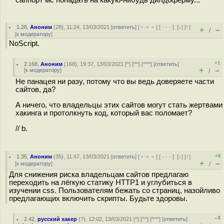
1.28
,
Аноним
(
28
), 11:24, 13/03/2021 [
ответить
] [
﹢﹢﹢
] [
· · ·
]
[
↓
] [
↑
]
+
–
/
[
к модератору
]
NoScript.
+1
2.168
,
Аноним
(
168
), 19:37, 13/03/2021 [
^
] [
^^
] [
^^^
] [
ответить
]
+
–
[
к модератору
]
/
Не панацея ни разу, потому что вы ведь доверяете части
сайтов, да?
А ничего, что владельцы этих сайтов могут стать жертвами
хакинга и протолкнуть код, который вас поломает?
// b.
+8
1.35
,
Аноним
(
35
), 11:47, 13/03/2021 [
ответить
] [
﹢﹢﹢
] [
· · ·
]
[
↓
] [
↑
]
+
–
[
к модератору
]
/
Для снижения риска владельцам сайтов предлагаю
переходить на лёгкую статику HTTP1 и углубиться в
изучении css. Пользователям бежать со страниц, назойливо
предлагающих включить скрипты. Будьте здоровы.
–3
2.42
,
русский хакер
(
?
), 12:02, 13/03/2021 [
^
] [
^^
] [
^^^
] [
ответить
]