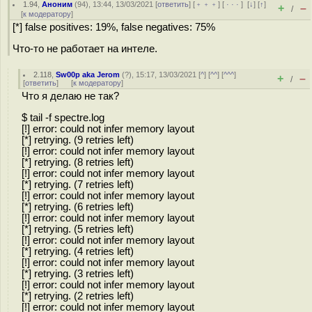
1.94
,
Аноним
(
94
), 13:44, 13/03/2021 [
ответить
] [
﹢﹢﹢
] [
· · ·
]
[
↓
] [
↑
]
+
–
/
[
к модератору
]
[*] false positives: 19%, false negatives: 75%
Что-то не работает на интеле.
2.118
,
Sw00p aka Jerom
(
?
), 15:17, 13/03/2021 [
^
] [
^^
] [
^^^
]
+
–
/
[
ответить
]
[
к модератору
]
Что я делаю не так?
$ tail -f spectre.log
[!] error: could not infer memory layout
[*] retrying. (9 retries left)
[!] error: could not infer memory layout
[*] retrying. (8 retries left)
[!] error: could not infer memory layout
[*] retrying. (7 retries left)
[!] error: could not infer memory layout
[*] retrying. (6 retries left)
[!] error: could not infer memory layout
[*] retrying. (5 retries left)
[!] error: could not infer memory layout
[*] retrying. (4 retries left)
[!] error: could not infer memory layout
[*] retrying. (3 retries left)
[!] error: could not infer memory layout
[*] retrying. (2 retries left)
[!] error: could not infer memory layout