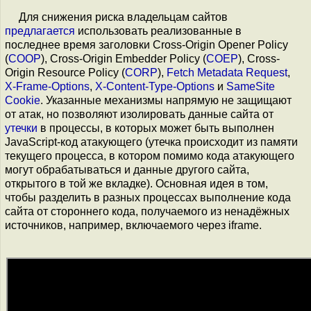
Для снижения риска владельцам сайтов
предлагается
использовать реализованные в
последнее время заголовки Cross-Origin Opener Policy
(
COOP
), Cross-Origin Embedder Policy (
COEP
), Cross-
Origin Resource Policy (
CORP
),
Fetch Metadata Request
,
X-Frame-Options
,
X-Content-Type-Options
и
SameSite
Cookie
. Указанные механизмы напрямую не защищают
от атак, но позволяют изолировать данные сайта от
утечки
в процессы, в которых может быть выполнен
JavaScript-код атакующего (утечка происходит из памяти
текущего процесса, в котором помимо кода атакующего
могут обрабатываться и данные другого сайта,
открытого в той же вкладке). Основная идея в том,
чтобы разделить в разных процессах выполнение кода
сайта от стороннего кода, получаемого из ненадёжных
источников, например, включаемого через iframe.