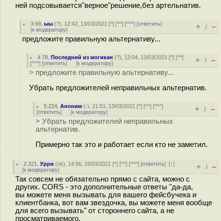
ней подсовывается"верное"решение,без артельнатив.
3.69
,
ыы
(
?
), 12:42, 13/03/2021 [
^
] [
^^
] [
^^^
] [
ответить
]
+
–
/
[
к модератору
]
предложите правильную альтернативу...
4.78
,
Последний из могикан
(
?
), 13:04, 13/03/2021 [
^
] [
^^
]
+
–
/
[
^^^
] [
ответить
]
[
к модератору
]
> предложите правильную альтернативу...
Убрать предложителей неправильных альтернатив.
5.224
,
Аноним
(
-
), 21:51, 13/03/2021 [
^
] [
^^
] [
^^^
]
+
–
/
[
ответить
]
[
к модератору
]
> Убрать предложителей неправильных
альтернатив.
Примерно так это и работает если кто не заметил.
2.321
,
Урри
(
ok
), 14:56, 15/03/2021 [
^
] [
^^
] [
^^^
] [
ответить
]
[
↑
]
+
–
/
[
к модератору
]
Так совсем не обязательно прямо с сайта, можно с
других. CORS - это дополнительные ответы "да-да,
вы можете меня вызывать для вашего фейсбучека и
клиентбанка, вот вам звездочка, вы можете меня вообще
для всего вызывать" от стороннего сайта, а не
просматриваемого.