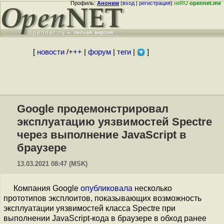
Профиль:
Аноним
(
вход
|
регистрация
)
неRU
opennet.me
[
новости
/
+++
|
форум
|
теги
|
]
Google продемонстрировал
эксплуатацию уязвимостей Spectre
через выполнение JavaScript в
браузере
13.03.2021 08:47 (MSK)
Компания Google
опубликовала
несколько
прототипов эксплоитов, показывающих возможность
эксплуатации уязвимостей класса Spectre при
выполнении JavaScript-кода в браузере в обход ранее