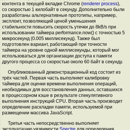
контента в текущей вкладке Chrome (
renderer process
),
со скоростью 1 килобайт в секунду. Дополнительно были
разработаны альтернативные прототипы, например,
эксплоит, позволяющий ценой уменьшения
стабильности повысить скорость утечки до 8kB/s при
использовании таймера performance.now() с точностью 5
микросекунд (0.005 миллисекунд). Также был
подготовлен вариант, работающий при точности
таймера на уровне одной миллисекунды, который мог
использоваться для организации доступа к памяти
другого процесса со скоростью около 60 байт в секунду.
Опубликованный демонстрационный код состоит из
трёх частей. Первая часть выполняет калибровку
таймера для оценки времени выполнения операций,
необходимых для восстановления данных, оставшихся
в процессорном кэше в результате спекулятивного
выполнения инструкций CPU. Вторая часть производит
определение раскладки памяти, используемой при
размещении массива JavaScript.
Третья часть непосредственно выполняет
эксплуатацию уязвимости
Spectre
для определения