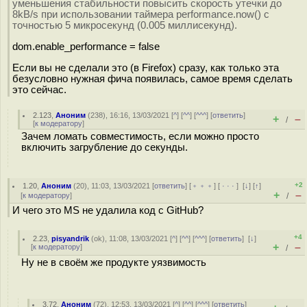
уменьшения стабильности повысить скорость утечки до
8kB/s при использовании таймера performance.now() с
точностью 5 микросекунд (0.005 миллисекунд).
dom.enable_performance = false
Если вы не сделали это (в Firefox) сразу, как только эта
безусловно нужная фича появилась, самое время сделать
это сейчас.
2.123
,
Аноним
(
238
), 16:16, 13/03/2021 [
^
] [
^^
] [
^^^
] [
ответить
]
+
–
/
[
к модератору
]
Зачем ломать совместимость, если можно просто
включить загрубление до секунды.
+2
1.20
,
Аноним
(
20
), 11:03, 13/03/2021 [
ответить
] [
﹢﹢﹢
] [
· · ·
]
[
↓
] [
↑
]
+
–
[
к модератору
]
/
И чего это MS не удалила код с GitHub?
+4
2.23
,
pisyandrik
(
ok
), 11:08, 13/03/2021 [
^
] [
^^
] [
^^^
] [
ответить
]
[
↓
]
+
–
[
к модератору
]
/
Ну не в своём же продукте уязвимость
3.72
,
Аноним
(
72
), 12:53, 13/03/2021 [
^
] [
^^
] [
^^^
] [
ответить
]