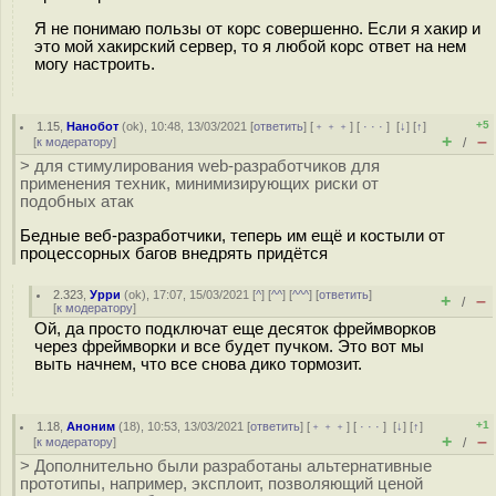
Я не понимаю пользы от корс совершенно. Если я хакир и
это мой хакирский сервер, то я любой корс ответ на нем
могу настроить.
+5
1.15
,
Нанобот
(
ok
), 10:48, 13/03/2021 [
ответить
] [
﹢﹢﹢
] [
· · ·
]
[
↓
] [
↑
]
+
–
[
к модератору
]
/
> для стимулирования web-разработчиков для
применения техник, минимизирующих риски от
подобных атак
Бедные веб-разработчики, теперь им ещё и костыли от
процессорных багов внедрять придётся
2.323
,
Урри
(
ok
), 17:07, 15/03/2021 [
^
] [
^^
] [
^^^
] [
ответить
]
+
–
/
[
к модератору
]
Ой, да просто подключат еще десяток фреймворков
через фреймворки и все будет пучком. Это вот мы
выть начнем, что все снова дико тормозит.
+1
1.18
,
Аноним
(
18
), 10:53, 13/03/2021 [
ответить
] [
﹢﹢﹢
] [
· · ·
]
[
↓
] [
↑
]
+
–
[
к модератору
]
/
> Дополнительно были разработаны альтернативные
прототипы, например, эксплоит, позволяющий ценой