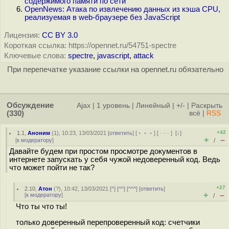
содержимого памяти по сети
OpenNews: Атака по извлечению данных из кэша CPU,
реализуемая в web-браузере без JavaScript
Лицензия:
CC BY 3.0
Короткая ссылка: https://opennet.ru/54751-spectre
Ключевые слова:
spectre
,
javascript
,
attack
При перепечатке указание ссылки на opennet.ru обязательно
Обсуждение
Ajax
|
1 уровень
|
Линейный
|
+/-
|
Раскрыть
(330)
всё
|
RSS
+42
1.1
,
Аноним
(
1
), 10:23, 13/03/2021 [
ответить
] [
﹢﹢﹢
] [
· · ·
]
[
↓
]
+
–
[
к модератору
]
/
Давайте будем при простом просмотре документов в
интернете запускать у себя чужой недоверенный код. Ведь
что может пойти не так?
+27
2.10
,
Атон
(
?
), 10:42, 13/03/2021 [
^
] [
^^
] [
^^^
] [
ответить
]
+
–
[
к модератору
]
/
Что ты что ты!
только доверенный перепроверенный код: счетчики