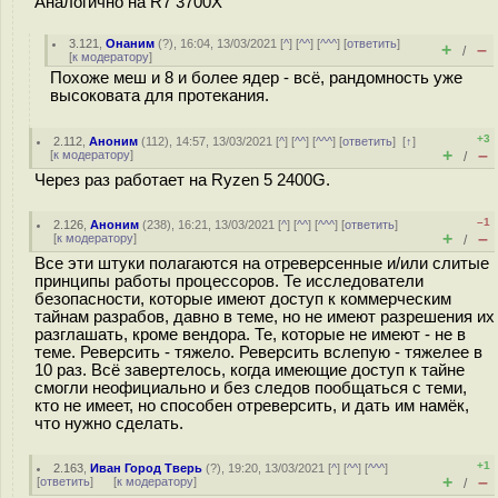
Аналогично на R7 3700X
3.121
,
Онаним
(
?
), 16:04, 13/03/2021 [
^
] [
^^
] [
^^^
] [
ответить
]
+
–
/
[
к модератору
]
Похоже меш и 8 и более ядер - всё, рандомность уже
высоковата для протекания.
+3
2.112
,
Аноним
(
112
), 14:57, 13/03/2021 [
^
] [
^^
] [
^^^
] [
ответить
]
[
↑
]
+
–
[
к модератору
]
/
Через раз работает на Ryzen 5 2400G.
–1
2.126
,
Аноним
(
238
), 16:21, 13/03/2021 [
^
] [
^^
] [
^^^
] [
ответить
]
+
–
[
к модератору
]
/
Все эти штуки полагаются на отреверсенные и/или слитые
принципы работы процессоров. Те исследователи
безопасности, которые имеют доступ к коммерческим
тайнам разрабов, давно в теме, но не имеют разрешения их
разглашать, кроме вендора. Те, которые не имеют - не в
теме. Реверсить - тяжело. Реверсить вслепую - тяжелее в
10 раз. Всё завертелось, когда имеющие доступ к тайне
смогли неофициально и без следов пообщаться с теми,
кто не имеет, но способен отреверсить, и дать им намёк,
что нужно сделать.
+1
2.163
,
Иван Город Тверь
(
?
), 19:20, 13/03/2021 [
^
] [
^^
] [
^^^
]
+
–
[
ответить
]
[
к модератору
]
/