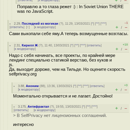
+
–
[
ответить
]
[
к модератору
]
/
Поправлю а то глаза режет :) : In Soviet Union THERE
was no JavaScript.
–1
2.29
,
Последний из могикан
(
?
), 11:29, 13/03/2021 [
^
] [
^^
] [
^^^
]
+
–
[
ответить
]
[
↑
] [
к модератору
]
/
Сами выкопали себе яму.А теперь возмущенные возгласы.
+10
2.31
,
Кирилл Ж
(
?
), 11:40, 13/03/2021 [
^
] [
^^
] [
^^^
] [
ответить
]
+
–
[
к модератору
]
/
Надо с себя начинать, все проекты, по крайней мере
лендинг специально статикой верстаю, без куков и
js.
Да, выходит дороже, чем на Тильде. Но оцените скорость
selfprivacy.org
+3
3.88
,
Аноним
(
88
), 13:36, 13/03/2021 [
^
] [
^^
] [
^^^
] [
ответить
]
+
–
[
к модератору
]
/
Моментально открывается и не лагает. Достойно!
3.175
,
Антифрактал
(
?
), 19:55, 13/03/2021 [
^
] [
^^
] [
^^^
]
+
–
/
[
ответить
]
[
к модератору
]
> В SelfPrivacy нет лицензионных соглашений.
интересно