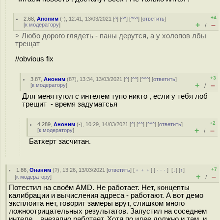
+4
2.68
,
Аноним
(
-
), 12:41, 13/03/2021 [
^
] [
^^
] [
^^^
] [
ответить
]
+
–
[
к модератору
]
/
> Любо дорого глядеть - паны дерутся, а у холопов лбы
трещат
//obvious fix
+3
3.87
,
Аноним
(
87
), 13:34, 13/03/2021 [
^
] [
^^
] [
^^^
] [
ответить
]
+
–
[
к модератору
]
/
Для меня гугол с интелем тупо никто , если у тебя лоб
трещит - время задуматсья
+2
4.289
,
Аноним
(
-
), 10:29, 14/03/2021 [
^
] [
^^
] [
^^^
] [
ответить
]
+
–
[
к модератору
]
/
Батхерт засчитан.
+7
1.86
,
Онаним
(
?
), 13:26, 13/03/2021 [
ответить
] [
﹢﹢﹢
] [
· · ·
]
[
↓
] [
↑
]
+
–
[
к модератору
]
/
Потестил на своём AMD. Не работает. Нет, концепты
калибрации и вычисления адреса - работают. А вот демо
эксплоита нет, говорит замеры врут, слишком много
ложноотрицательных результатов. Запустил на соседнем
интеле... внезапно работает. Хотя по идее должно и там, и