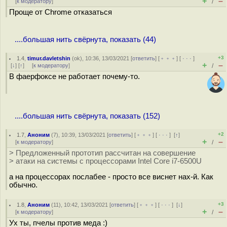
+
–
[
к модератору
]
/
Проще от Chrome отказаться
....большая нить свёрнута, показать (44)
+3
1.4
,
timur.davletshin
(
ok
), 10:36, 13/03/2021 [
ответить
] [
﹢﹢﹢
] [
· · ·
]
+
–
[
↓
] [
↑
] [
к модератору
]
/
В фаерфоксе не работает почему-то.
....большая нить свёрнута, показать (152)
+2
1.7
,
Аноним
(
7
), 10:39, 13/03/2021 [
ответить
] [
﹢﹢﹢
] [
· · ·
]
[
↑
]
+
–
[
к модератору
]
/
> Предложенный прототип рассчитан на совершение
> атаки на системы с процессорами Intel Core i7-6500U
а на процессорах послабее - просто все виснет нах-й. Как
обычно.
+3
1.8
,
Аноним
(
11
), 10:42, 13/03/2021 [
ответить
] [
﹢﹢﹢
] [
· · ·
]
[
↓
]
+
–
[
к модератору
]
/
Ух ты, пчелы против меда :)