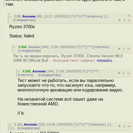
там.
+1
2.89
,
Аноним
(
89
), 13:37, 13/03/2021 [
^
] [
^^
] [
^^^
] [
ответить
]
[
↓
]
+
–
[
к модератору
]
/
Ryzen 3700x
Status: failed
3.344
,
Аноним
(
344
), 17:04, 19/03/2021 [
^
] [
^^
] [
^^^
] [
ответить
]
+
–
/
[
к модератору
]
Пи ть не мешки ворочать, Ryzen 3700X, Chrome Version 89 0
4389 90 Official Buil...
большой текст свёрнут,
показать
4.345
,
Аноним
(
344
), 17:06, 19/03/2021 [
^
] [
^^
] [
^^^
]
+
–
/
[
ответить
]
[
к модератору
]
Тест может не работать, если вы параллельно
запускаете что-то, что насилует кэш, например,
многопоточную архивацию или кодирование видео.
На незанятой системе всё пашет даже на
божественной AMD.
// b.
2.110
,
Аноним
(
110
), 14:48, 13/03/2021 [
^
] [
^^
] [
^^^
] [
ответить
]
[
↓
]
+
–
/
[
↑
] [
к модератору
]