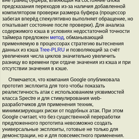
вне границ буфера, влияющая на состояние блока
предсказания переходов из-за наличия добавленной
компилятором проверки размера буфера (процессор
забегая вперёд спекулятивно выполняет обращение, но
откатывает состояние после проверки). Для анализа
содержимого кэша в условиях недостаточной точности
таймера предложен
метод
, обманывающий
применяемую в процессорах стратегию вытеснения
данных из кэша
Tree-PLRU
и позволяющий за счёт
увеличения числа циклов значительно увеличить
разницу во времени при отдаче значения из кэша и при
отсутствии значения в кэше.
Отмечается, что компания Google опубликовала
прототип эксплоита для того чтобы показать
реалистичность атак с использованием уязвимостей
класса Spectre и для стимулирования web-
разработчиков для применения техник,
минимизирующих риски от подобных атак. При этом
Google считает, что без существенной переработки
предложенного прототипа невозможно создать
универсальные эксплоиты, готовые не только для
демонстрации, но и для повсеместного применения.