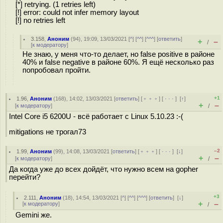
[*] retrying. (1 retries left)
[!] error: could not infer memory layout
[!] no retries left
3.158
,
Аноним
(
94
), 19:09, 13/03/2021 [
^
] [
^^
] [
^^^
] [
ответить
]
+
–
/
[
к модератору
]
Не знаю, у меня что-то делает, но false positive в районе
40% и false negative в районе 60%. Я ещё несколько раз
попробовал пройти.
+1
1.96
,
Аноним
(
168
), 14:02, 13/03/2021 [
ответить
] [
﹢﹢﹢
] [
· · ·
]
[
↑
]
+
–
[
к модератору
]
/
Intel Core i5 6200U - всё работает с Linux 5.10.23 :-(
mitigations не трогал73
–2
1.99
,
Аноним
(
99
), 14:08, 13/03/2021 [
ответить
] [
﹢﹢﹢
] [
· · ·
]
[
↓
]
+
–
[
к модератору
]
/
Да когда уже до всех дойдёт, что нужно всем на gopher
перейти?
+3
2.111
,
Аноним
(
18
), 14:54, 13/03/2021 [
^
] [
^^
] [
^^^
] [
ответить
]
[
↓
]
+
–
[
к модератору
]
/
Gemini же.