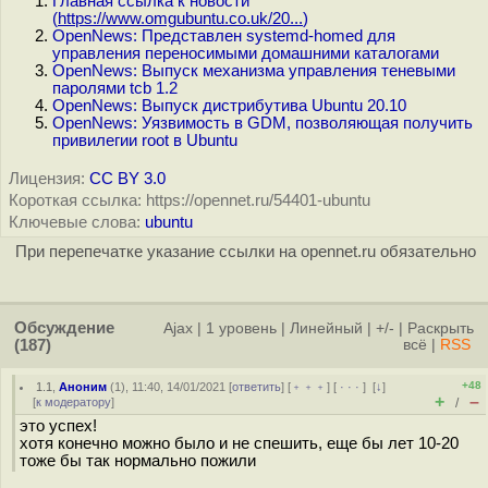
Главная ссылка к новости
(
https://www.omgubuntu.co.uk/20...
)
OpenNews: Представлен systemd-homed для
управления переносимыми домашними каталогами
OpenNews: Выпуск механизма управления теневыми
паролями tcb 1.2
OpenNews: Выпуск дистрибутива Ubuntu 20.10
OpenNews: Уязвимость в GDM, позволяющая получить
привилегии root в Ubuntu
Лицензия:
CC BY 3.0
Короткая ссылка: https://opennet.ru/54401-ubuntu
Ключевые слова:
ubuntu
При перепечатке указание ссылки на opennet.ru обязательно
Обсуждение
Ajax
|
1 уровень
|
Линейный
|
+/-
|
Раскрыть
(187)
всё
|
RSS
+48
1.1
,
Аноним
(
1
), 11:40, 14/01/2021 [
ответить
] [
﹢﹢﹢
] [
· · ·
]
[
↓
]
+
–
[
к модератору
]
/
это успех!
хотя конечно можно было и не спешить, еще бы лет 10-20
тоже бы так нормально пожили