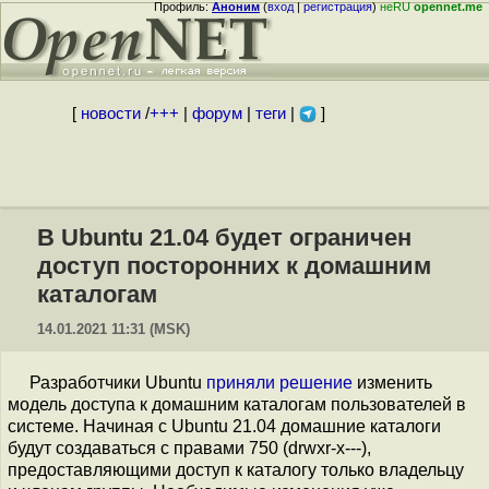
Профиль:
Аноним
(
вход
|
регистрация
)
неRU
opennet.me
[
новости
/
+++
|
форум
|
теги
|
]
В Ubuntu 21.04 будет ограничен
доступ посторонних к домашним
каталогам
14.01.2021 11:31 (MSK)
Разработчики Ubuntu
приняли решение
изменить
модель доступа к домашним каталогам пользователей в
системе. Начиная с Ubuntu 21.04 домашние каталоги
будут создаваться с правами 750 (drwxr-x---),
предоставляющими доступ к каталогу только владельцу