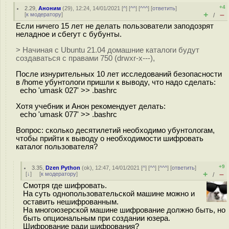
+4
2.29
,
Аноним
(
29
), 12:24, 14/01/2021 [
^
] [
^^
] [
^^^
] [
ответить
]
+
–
[
к модератору
]
/
Если ничего 15 лет не делать пользователи заподозрят
неладное и сбегут с бубунты.
> Начиная с Ubuntu 21.04 домашние каталоги будут
создаваться с правами 750 (drwxr-x---),
После изнурительных 10 лет исследований безопасности
в /home убунтологи пришли к выводу, что надо сделать:
echo 'umask 027' >> .bashrc
Хотя учебник и Анон рекомендует делать:
echo 'umask 077' >> .bashrc
Вопрос: сколько десятилетий необходимо убунтологам,
чтобы прийти к выводу о необходимости шифровать
каталог пользователя?
+9
3.35
,
Dzen Python
(
ok
), 12:47, 14/01/2021 [
^
] [
^^
] [
^^^
] [
ответить
]
+
–
[
↓
] [
к модератору
]
/
Смотря где шифровать.
На суть однопользовательской машине можно и
оставить нешифрованным.
На многоюзерской машине шифрование должно быть, но
быть опциональным при создании юзера.
Шифрование ради шифрования?