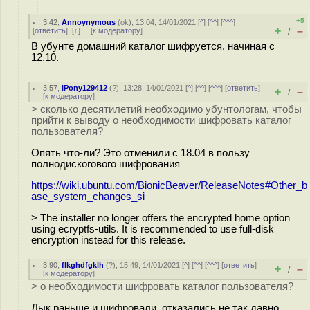
+5
3.42
,
Annoynymous
(
ok
), 13:04, 14/01/2021 [
^
] [
^^
] [
^^^
]
+
–
[
ответить
]
[
↑
] [
к модератору
]
/
В убунте домашний каталог шифруется, начиная с
12.10.
3.57
,
iPony129412
(
?
), 13:28, 14/01/2021 [
^
] [
^^
] [
^^^
] [
ответить
]
+
–
/
[
к модератору
]
> сколько десятилетий необходимо убунтологам, чтобы
прийти к выводу о необходимости шифровать каталог
пользователя?
Опять что-ли? Это отменили с 18.04 в пользу
полнодискогового шифрования
https://wiki.ubuntu.com/BionicBeaver/ReleaseNotes#Other_b
ase_system_changes_si
> The installer no longer offers the encrypted home option
using ecryptfs-utils. It is recommended to use full-disk
encryption instead for this release.
3.90
,
flkghdfgklh
(
?
), 15:49, 14/01/2021 [
^
] [
^^
] [
^^^
] [
ответить
]
+
–
/
[
к модератору
]
> о необходимости шифровать каталог пользователя?
Дык раньше и шифровали, отказались не так давно,