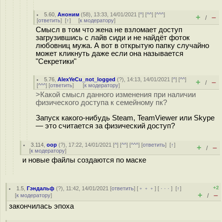
5.60
,
Аноним
(
58
), 13:33, 14/01/2021 [
^
] [
^^
] [
^^^
]
+
–
/
[
ответить
]
[
↑
] [
к модератору
]
Смысл в том что жена не взломает доступ
загрузившись с лайв сиди и не найдёт фоток
любовниц мужа. А вот в открытую папку случайно
может кликнуть даже если она называется
"Секретики"
5.76
,
AlexYeCu_not_logged
(
?
), 14:13, 14/01/2021 [
^
] [
^^
]
+
–
/
[
^^^
] [
ответить
]
[
к модератору
]
>Какой смысл данного изменения при наличии
физического доступа к семейному пк?
Запуск какого-нибудь Steam, TeamViewer или Skype
— это считается за физический доступ?
3.114
,
оор
(
?
), 17:22, 14/01/2021 [
^
] [
^^
] [
^^^
] [
ответить
]
[
↑
]
+
–
/
[
к модератору
]
и новые файлы создаются по маске
+2
1.5
,
Гэндальф
(
?
), 11:42, 14/01/2021 [
ответить
] [
﹢﹢﹢
] [
· · ·
]
[
↑
]
+
–
[
к модератору
]
/
закончилась эпоха