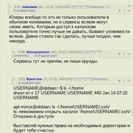
+1
2.41
,
nebularia
(
ok
), 12:54, 14/01/2021 [
^
] [
^^
] [
^^^
] [
ответить
]
[
↓
]
+
–
[
к модератору
]
/
Юзеры вообще-то это не только пользователи в
обычном понимании, но и сервисы всякие могут
своих иметь. Которым доступ к каталогам
пользователя точно лучше не давать, бывают уязвимости
всякие. Давно стоило так сделать, лучше поздно, чем
никогда.
3.48
,
Annoynymous
(
ok
), 13:12, 14/01/2021 [
^
] [
^^
] [
^^^
]
+
–
/
[
ответить
]
[
к модератору
]
Сервисы тут не причём, не пиши ерунды.
3.53
,
Вуингтон
(
?
), 13:23, 14/01/2021 [
^
] [
^^
] [
^^^
] [
ответить
]
+
–
/
[
к модератору
]
USERNAME@debian:~$ ls -l /home
drwxr-xr-x 17 USERNAME USERNAME 440 Jan 14 07:10
USERNAME
apt-mirror@debian: ls -l /home/USERNAME/.ssh/
ls: невозможно открыть каталог '/home/USERNAME/.ssh/':
Отказано в доступе
Выставляй нужные права на необходимые директории и
будет тебе счастье.