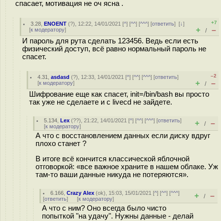
спасает, мотивация не оч ясна .
+7
3.28
,
ENOENT
(
?
), 12:22, 14/01/2021 [
^
] [
^^
] [
^^^
] [
ответить
]
[
↓
]
+
–
[
к модератору
]
/
И пароль для рута сделать 123456. Ведь если есть
физический доступ, всё равно нормальный пароль не
спасет.
–2
4.31
,
asdasd
(
?
), 12:33, 14/01/2021 [
^
] [
^^
] [
^^^
] [
ответить
]
+
–
[
к модератору
]
/
Шифрование еще как спасет, init=/bin/bash вы просто
так уже не сделаете и с livecd не зайдете.
5.134
,
Lex
(
??
), 21:22, 14/01/2021 [
^
] [
^^
] [
^^^
] [
ответить
]
+
–
/
[
к модератору
]
А что с восстановлением данных если диску вдруг
плохо станет ?
В итоге всё кончится классической яблочной
отговоркой: «все важное храните в нашем облаке. Уж
там-то ваши данные никуда не потеряются».
6.166
,
Crazy Alex
(
ok
), 15:03, 15/01/2021 [
^
] [
^^
] [
^^^
]
+
–
/
[
ответить
]
[
к модератору
]
А что с ним? Оно всегда было чисто
попыткой "на удачу". Нужны данные - делай