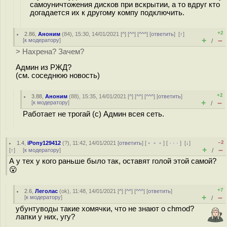
самоуничтожения дисков при вскрытии, а то вдруг кто
догадается их к другому компу подключить.
+2
2.86
,
Аноним
(
84
), 15:30, 14/01/2021 [
^
] [
^^
] [
^^^
] [
ответить
]
[
↑
]
+
–
[
к модератору
]
/
> Нахрена? Зачем?
Админ из РЖД?
(см. соседнюю новость)
+2
3.88
,
Аноним
(
88
), 15:35, 14/01/2021 [
^
] [
^^
] [
^^^
] [
ответить
]
+
–
[
к модератору
]
/
Работает не трогай (с) Админ всея сеть.
–2
1.4
,
iPony129412
(
?
), 11:42, 14/01/2021 [
ответить
] [
﹢﹢﹢
] [
· · ·
]
[
↓
]
+
–
[
↑
] [
к модератору
]
/
А у тех у кого раньше было так, оставят голой этой самой?
😮
+7
2.6
,
Леголас
(
ok
), 11:48, 14/01/2021 [
^
] [
^^
] [
^^^
] [
ответить
]
+
–
[
к модератору
]
/
убунтуводы такие хомячки, что не знают о chmod?
лапки у них, угу?