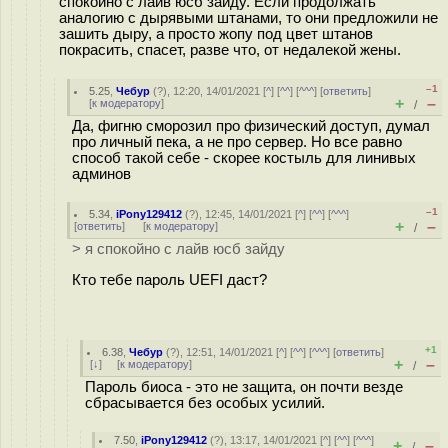
спокойно с лайв юсб зайду. Если продолжать
аналогию с дырявыми штанами, то они предложили не
зашить дыру, а просто жопу под цвет штанов
покрасить, спасет, разве что, от недалекой жены.
–1
5.25
,
Чебур
(
?
), 12:20, 14/01/2021 [
^
] [
^^
] [
^^^
] [
ответить
]
+
–
[
к модератору
]
/
Да, фигню сморозил про физический доступ, думал
про личный пека, а не про сервер. Но все равно
способ такой себе - скорее костыль для линивых
админов
–1
5.34
,
iPony129412
(
?
), 12:45, 14/01/2021 [
^
] [
^^
] [
^^^
]
+
–
[
ответить
]
[
к модератору
]
/
> я спокойно с лайв юсб зайду
Кто тебе пароль UEFI даст?
+1
6.38
,
Чебур
(
?
), 12:51, 14/01/2021 [
^
] [
^^
] [
^^^
] [
ответить
]
+
–
[
↓
] [
к модератору
]
/
Пароль биоса - это не защита, он почти везде
сбрасывается без особых усилий.
7.50
,
iPony129412
(
?
), 13:17, 14/01/2021 [
^
] [
^^
] [
^^^
]
+
–
/