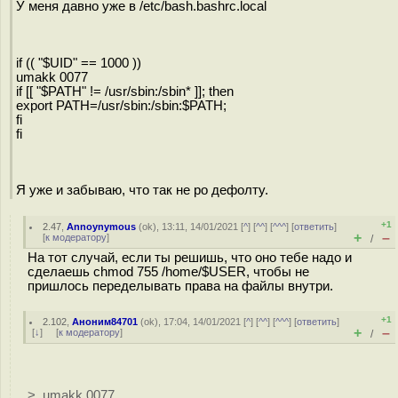
У меня давно уже в /etc/bash.bashrc.local
if (( "$UID" == 1000 ))
umakk 0077
if [[ "$PATH" != /usr/sbin:/sbin* ]]; then
export PATH=/usr/sbin:/sbin:$PATH;
fi
fi
Я уже и забываю, что так не ро дефолту.
+1
2.47
,
Annoynymous
(
ok
), 13:11, 14/01/2021 [
^
] [
^^
] [
^^^
] [
ответить
]
+
–
[
к модератору
]
/
На тот случай, если ты решишь, что оно тебе надо и
сделаешь chmod 755 /home/$USER, чтобы не
пришлось переделывать права на файлы внутри.
+1
2.102
,
Аноним84701
(
ok
), 17:04, 14/01/2021 [
^
] [
^^
] [
^^^
] [
ответить
]
+
–
[
↓
] [
к модератору
]
/
> umakk 0077