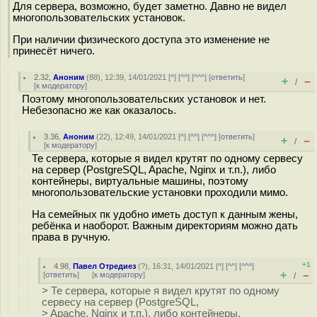
Для сервера, возможно, будет заметно. Давно не видел
многопользовательских установок.
При наличии физического доступа это изменение не
принесёт ничего.
2.32
,
Аноним
(
88
), 12:39, 14/01/2021 [
^
] [
^^
] [
^^^
] [
ответить
]
+
–
/
[
к модератору
]
Поэтому многопользовательских установок и нет.
Небезопасно же как оказалось.
3.36
,
Аноним
(
22
), 12:49, 14/01/2021 [
^
] [
^^
] [
^^^
] [
ответить
]
+
–
/
[
к модератору
]
Те сервера, которые я видел крутят по одному сервесу
на сервер (PostgreSQL, Apache, Nginx и т.п.), либо
контейнеры, виртуальные машины, поэтому
многопользовательские установки проходили мимо.
На семейных пк удобно иметь доступ к данным жены,
ребёнка и наоборот. Важным директориям можно дать
права в ручную.
+1
4.98
,
Павел Отредиез
(
?
), 16:31, 14/01/2021 [
^
] [
^^
] [
^^^
]
+
–
[
ответить
]
[
к модератору
]
/
> Те сервера, которые я видел крутят по одному
сервесу на сервер (PostgreSQL,
> Apache, Nginx и т.п.), либо контейнеры,