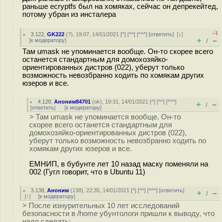
раньше ecryptfs был на хомяках, сейчас он депрекейтед,
потому убран из инсталера
–1
3.122
,
GK222
(
?
), 19:07, 14/01/2021 [
^
] [
^^
] [
^^^
] [
ответить
]
[
↓
]
+
–
[
к модератору
]
/
Там umask не упоминается вообще. Он-то скорее всего
останется стандартным для домохозяйко-
ориентированных дистров (022), уберут только
возможность невозбранно ходить по хомякам других
юзеров и все.
4.128
,
Аноним84701
(
ok
), 19:31, 14/01/2021 [
^
] [
^^
] [
^^^
]
+
–
/
[
ответить
]
[
к модератору
]
> Там umask не упоминается вообще. Он-то
скорее всего останется стандартным для
домохозяйко-ориентированных дистров (022),
уберут только возможность невозбранно ходить по
хомякам других юзеров и все.
ЕМНИП, в бубунте лет 10 назад маску поменяли на
002 (Гугл говорит, что в Ubuntu 11)
3.138
,
Аноним
(
138
), 22:35, 14/01/2021 [
^
] [
^^
] [
^^^
] [
ответить
]
+
–
/
[
↑
] [
к модератору
]
> После изнурительных 10 лет исследований
безопасности в /home убунтологи пришли к выводу, что
надо сделать: