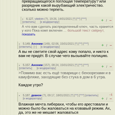
превращающегося поглощая температуру? или
разрядник какой вырубающий электричество.
сколько можно терпеть.
6.127
,
vitektm
(
?
), 19:26, 14/01/2021 [
^
] [
^^
] [
^^^
]
+
–
/
[
ответить
]
[
к модератору
]
А что вам сделать распределенный ключ, часть хранится
у кого Пока комп включен ...
большой текст свёрнут,
показать
5.149
,
Аноним
(
149
), 02:06, 15/01/2021 [
^
] [
^^
] [
^^^
]
+
–
/
[
ответить
]
[
↑
] [
к модератору
]
А вы не светите свой адрес кому попало, и никто к
вам не придёт. В случае чего вызывайте полицию.
5.157
,
Аноним
(
157
), 08:24, 15/01/2021 [
^
] [
^^
] [
^^^
]
+
–
/
[
ответить
]
[
к модератору
]
>Помимо вас есть ещё товарищи с бензорезами и в
камуфляже, заходящие без стука в дом в 6 утра.
Каждое утро?
–1
5.187
,
деанон
(
?
), 09:17, 18/01/2021 [
^
] [
^^
] [
^^^
] [
ответить
]
+
–
[
к модератору
]
/
Влажная мечта либерахи, чтобы его арестовали и
можно было бы жаловаться на кговавый режим. Ах,
да, это же не мешает жаловаться