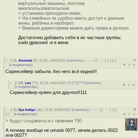
виртуальные машины, поэтому
многопользовательские
> установки проходили мимо.
> На семейных пк удобно иметь доступ к данным
жены, ребёнка и наоборот.
> Важным директориям можно дать права в ручную.
Достаточно добавить себя в их частные группы.
sudo gpasswd -a я жена
–1
1.21
,
Аноним
(
8
), 12:01, 14/01/2021 [
ответить
] [
﹢﹢﹢
] [
· · ·
]
[
↓
] [
↑
]
+
–
[
к модератору
]
/
Скринсейвер забыли, без него всё видно!!!
2.135
,
Lex
(
??
), 21:29, 14/01/2021 [
^
] [
^^
] [
^^^
] [
ответить
]
+
–
/
[
к модератору
]
Скринсейвер нужен для другого!!111
–2
1.33
,
Ilya Indigo
(
ok
), 12:42, 14/01/2021 [
ответить
] [
﹢﹢﹢
] [
· · ·
]
[
↓
]
+
–
[
↑
] [
к модератору
]
/
> будут создаваться с правами 750
А почему вообще не umask 0077, зачем делать 0022
или 0027?