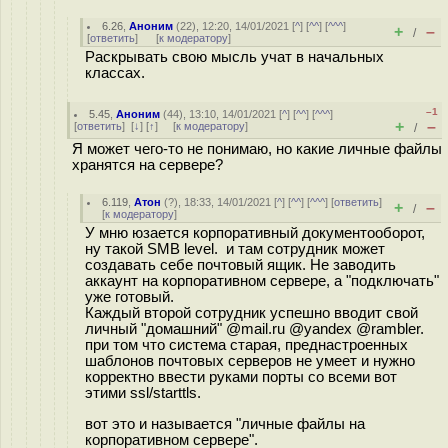
6.26
,
Аноним
(
22
), 12:20, 14/01/2021 [
^
] [
^^
] [
^^^
]
+
–
/
[
ответить
]
[
к модератору
]
Раскрывать свою мысль учат в начальных
классах.
–1
5.45
,
Аноним
(
44
), 13:10, 14/01/2021 [
^
] [
^^
] [
^^^
]
+
–
[
ответить
]
[
↓
] [
↑
] [
к модератору
]
/
Я может чего-то не понимаю, но какие личные файлы
хранятся на сервере?
6.119
,
Атон
(
?
), 18:33, 14/01/2021 [
^
] [
^^
] [
^^^
] [
ответить
]
+
–
/
[
к модератору
]
У мню юзается корпоративный документооборот,
ну такой SMB level. и там сотрудник может
создавать себе почтовый ящик. Не заводить
аккаунт на корпоративном сервере, а "подключать"
уже готовый.
Каждый второй сотрудник успешно вводит свой
личный "домашний" @mail.ru @yandex @rambler.
при том что система старая, преднастроенных
шаблонов почтовых серверов не умеет и нужно
корректно ввести руками порты со всеми вот
этими ssl/starttls.
вот это и называется "личные файлы на
корпоративном сервере".