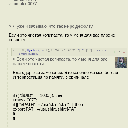
> uma
k
k 0077
> Я уже и забываю, что так не ро дефолту.
Если это чистая копипаста, то у меня для вас плохие
новости.
3.118
,
Ilya Indigo
(
ok
), 18:29, 14/01/2021 [
^
] [
^^
] [
^^^
] [
ответить
]
+
–
/
[
к модератору
]
> Если это чистая копипаста, то у меня для вас
плохие новости.
Благодарю за замечание. Это конечно же моя беглая
интерпретация по памяти, в оригинале
if (( "$UID" == 1000 )); then
umask 0077;
if [[ "$PATH" != /usr/sbin:/sbin* ]]; then
export PATH=/usr/sbin:/sbin:$PATH;
fi
fi