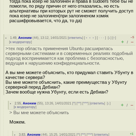
тогда пока юзер не залогинен и права в sudoers тебе бы не
помогли, по ряду причин от него отказались, но есть
альтернативы при которых рут не сможет получить доступ
пока юзер не залогинен(при залогиненом хомяк
расшифровывается, что да, то да)
–5
1.49
,
Аноним
(
44
), 13:12, 14/01/2021 [
ответить
] [
﹢﹢﹢
] [
· · ·
]
[
↓
] [
↑
]
+
–
[
к модератору
]
/
>тех пор область применения Ubuntu расширилась
серверными системами и в современных реалиях подобный
подход воспринимается как проблема с безопасностью,
ведущая к нарушению конфиденциальности.
А вы мне можете объяснить, кто придумал ставить Убунту в
качестве сервера?
Вы мне можете объяснить, какие преимущества у Убунту
серверной перед Дебиан?
Зачем вообще нужна Убунту, если есть Дебиан?
2.55
,
Аноним
(
55
), 13:26, 14/01/2021 [
^
] [
^^
] [
^^^
] [
ответить
]
[
↓
]
+
–
/
[
к модератору
]
> Вы мне можете объяснить
Можем.
+1
3.83
,
Аноним
(
44
), 15:25, 14/01/2021 [
^
] [
^^
] [
^^^
] [
ответить
]