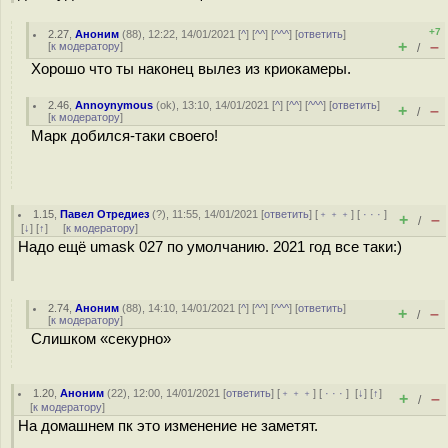
+7
2.27
,
Аноним
(
88
), 12:22, 14/01/2021 [
^
] [
^^
] [
^^^
] [
ответить
]
+
–
[
к модератору
]
/
Хорошо что ты наконец вылез из криокамеры.
2.46
,
Annoynymous
(
ok
), 13:10, 14/01/2021 [
^
] [
^^
] [
^^^
] [
ответить
]
+
–
/
[
к модератору
]
Марк добился-таки своего!
1.15
,
Павел Отредиез
(
?
), 11:55, 14/01/2021 [
ответить
] [
﹢﹢﹢
] [
· · ·
]
+
–
/
[
↓
] [
↑
] [
к модератору
]
Надо ещё umask 027 по умолчанию. 2021 год все таки:)
2.74
,
Аноним
(
88
), 14:10, 14/01/2021 [
^
] [
^^
] [
^^^
] [
ответить
]
+
–
/
[
к модератору
]
Слишком «секурно»
1.20
,
Аноним
(
22
), 12:00, 14/01/2021 [
ответить
] [
﹢﹢﹢
] [
· · ·
]
[
↓
] [
↑
]
+
–
/
[
к модератору
]
На домашнем пк это изменение не заметят.