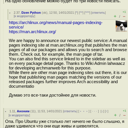
На одно обновление можно будет по три новости пейсать.
+1
2.37
,
Dzen Python
(
ok
), 12:50, 14/01/2021 [
^
] [
^^
] [
^^^
] [
ответить
]
+
–
[
к модератору
]
/
https://archlinux.org/news/manual-pages-indexing-
service/
https://man.archlinux.org/
We are happy to announce our newest public service: A manual
pages indexing site at man.archlinux.org that publishes the man
pages of all our packages and allows you to search and browse
them. Check out, for example, the man page of tar.
You can also find this service linked to in the sidebar as well as
on every package detail page. Thanks to Wiki Admin lahwaacz
for developing archmanweb for this purpose.
While there are other man page indexing sites out there, it is our
hope that publishing man pages matching the versions of our
released packages further improves Arch accessibility and
documentatio
Думаю это все-таки достойнее для новости.
+1
1.11
,
Аноним
(
11
), 11:53, 14/01/2021 [
ответить
] [
﹢﹢﹢
] [
· · ·
]
[
↓
] [
↑
]
+
–
[
к модератору
]
/
Опа. Про Ubuntu уже столько лет ничего не было слышно, я
даже удивился что они еще живы и шевелятся.