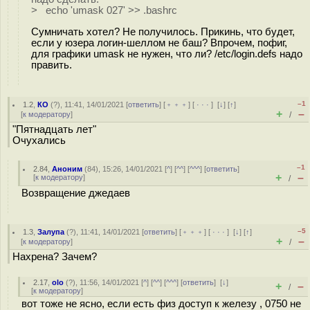
> echo 'umask 027' >> .bashrc
Сумничать хотел? Не получилось. Прикинь, что будет,
если у юзера логин-шеллом не баш? Впрочем, пофиг,
для графики umask не нужен, что ли? /etc/login.defs надо
править.
–1
1.2
,
КО
(
?
), 11:41, 14/01/2021 [
ответить
] [
﹢﹢﹢
] [
· · ·
]
[
↓
] [
↑
]
+
–
[
к модератору
]
/
"Пятнадцать лет"
Очухались
–1
2.84
,
Аноним
(
84
), 15:26, 14/01/2021 [
^
] [
^^
] [
^^^
] [
ответить
]
+
–
[
к модератору
]
/
Возвращение джедаев
–5
1.3
,
Залупа
(
?
), 11:41, 14/01/2021 [
ответить
] [
﹢﹢﹢
] [
· · ·
]
[
↓
] [
↑
]
+
–
[
к модератору
]
/
Нахрена? Зачем?
2.17
,
olo
(
?
), 11:56, 14/01/2021 [
^
] [
^^
] [
^^^
] [
ответить
]
[
↓
]
+
–
/
[
к модератору
]
вот тоже не ясно, если есть физ доступ к железу , 0750 не