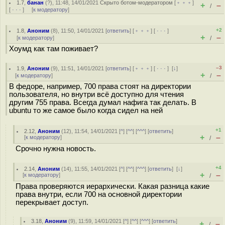
1.7
,
банан
(
?
), 11:48, 14/01/2021
Скрыто ботом-модератором
[
﹢﹢﹢
]
+
–
/
[
· · ·
] [
к модератору
]
+2
1.8
,
Аноним
(
8
), 11:50, 14/01/2021 [
ответить
] [
﹢﹢﹢
] [
· · ·
]
+
–
[
к модератору
]
/
Хоумд как там поживает?
–3
1.9
,
Аноним
(
9
), 11:51, 14/01/2021 [
ответить
] [
﹢﹢﹢
] [
· · ·
]
[
↓
]
+
–
[
к модератору
]
/
В федоре, например, 700 права стоят на директории
пользователя, но внутри всё доступно для чтения
другим 755 права. Всегда думал нафига так делать. В
ubuntu то же самое было когда сидел на ней
+1
2.12
,
Аноним
(
12
), 11:54, 14/01/2021 [
^
] [
^^
] [
^^^
] [
ответить
]
+
–
[
к модератору
]
/
Срочно нужна новость.
+4
2.14
,
Аноним
(
14
), 11:55, 14/01/2021 [
^
] [
^^
] [
^^^
] [
ответить
]
[
↓
]
+
–
[
к модератору
]
/
Права проверяются иерархически. Какая разница какие
права внутри, если 700 на основной директории
перекрывает доступ.
3.18
,
Аноним
(
9
), 11:59, 14/01/2021 [
^
] [
^^
] [
^^^
] [
ответить
]
+
–
/