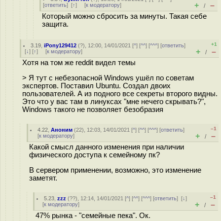
+
–
[
ответить
]
[
↑
] [
к модератору
]
/
Который можно сбросить за минуты. Такая себе
защита.
+1
3.19
,
iPony129412
(
?
), 12:00, 14/01/2021 [
^
] [
^^
] [
^^^
] [
ответить
]
+
–
[
↓
] [
↑
] [
к модератору
]
/
Хотя на том же reddit видел темы
> Я тут с небезопасной Windows ушёл по советам
экспертов. Поставил Ubuntu. Создал двоих
пользователей. А из подного все секреты второго видны.
Это что у вас там в линуксах "мне нечего скрывать?",
Windows такого не позволяет безобразия
–1
4.22
,
Аноним
(
22
), 12:03, 14/01/2021 [
^
] [
^^
] [
^^^
] [
ответить
]
+
–
[
к модератору
]
/
Какой смысл данного изменения при наличии
физического доступа к семейному пк?
В сервером применении, возможно, это изменение
заметят.
–1
5.23
,
zzz
(
??
), 12:14, 14/01/2021 [
^
] [
^^
] [
^^^
] [
ответить
]
[
↓
]
+
–
[
к модератору
]
/
47% рынка - "семейные пека". Ок.