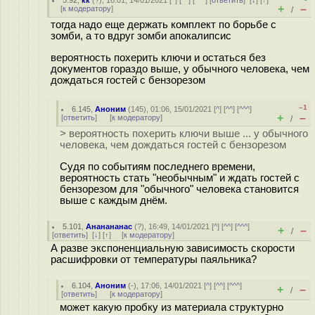
5.92
,
кк
(
?
), 16:01, 14/01/2021 [
^
] [
^^
] [
^^^
] [
ответить
]
[
↓
] [
↑
]
+
–
[
к модератору
]
/
тогда надо еще держать комплект по борьбе с
зомби, а то вдруг зомби апокалипсис
вероятность похерить ключи и остаться без
документов гораздо выше, у обычного человека, чем
дождаться гостей с бензорезом
–1
6.145
,
Аноним
(
145
), 01:06, 15/01/2021 [
^
] [
^^
] [
^^^
]
+
–
[
ответить
]
[
к модератору
]
/
> вероятность похерить ключи выше ... у обычного
человека, чем дождаться гостей с бензорезом
Судя по событиям последнего времени,
вероятность стать "необычным" и ждать гостей с
бензорезом для "обычного" человека становится
выше с каждым днём.
5.101
,
Ананананас
(
?
), 16:49, 14/01/2021 [
^
] [
^^
] [
^^^
]
+
–
/
[
ответить
]
[
↓
] [
↑
] [
к модератору
]
А разве экспоненциальную зависимость скорости
расшифровки от температуры паяльника?
6.104
,
Аноним
(
-
), 17:06, 14/01/2021 [
^
] [
^^
] [
^^^
]
+
–
/
[
ответить
]
[
к модератору
]
может какую пробку из материала структурно