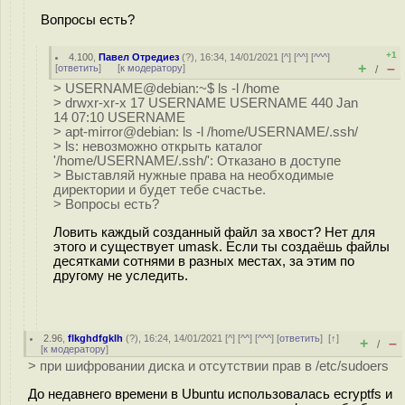
Вопросы есть?
+1
4.100
,
Павел Отредиез
(
?
), 16:34, 14/01/2021 [
^
] [
^^
] [
^^^
]
+
–
[
ответить
]
[
к модератору
]
/
> USERNAME@debian:~$ ls -l /home
> drwxr-xr-x 17 USERNAME USERNAME 440 Jan
14 07:10 USERNAME
> apt-mirror@debian: ls -l /home/USERNAME/.ssh/
> ls: невозможно открыть каталог
'/home/USERNAME/.ssh/': Отказано в доступе
> Выставляй нужные права на необходимые
директории и будет тебе счастье.
> Вопросы есть?
Ловить каждый созданный файл за хвост? Нет для
этого и существует umask. Если ты создаёшь файлы
десятками сотнями в разных местах, за этим по
другому не уследить.
2.96
,
flkghdfgklh
(
?
), 16:24, 14/01/2021 [
^
] [
^^
] [
^^^
] [
ответить
]
[
↑
]
+
–
/
[
к модератору
]
> при шифровании диска и отсутствии прав в /etc/sudoers
До недавнего времени в Ubuntu использовалась ecryptfs и