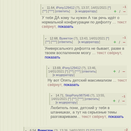
–1
11.64
,
iPony129412
(
?
), 13:37, 14/01/2021 [
^
]
+
–
[
^^
] [
^^^
] [
ответить
]
[
к модератору
]
/
У тебя ДА кому ты нужен А так речь идёт о
нормальной конфигурации по дефолту ...
текст
свёрнут,
показать
–1
12.68
,
Вуингтон
(
?
), 13:43, 14/01/2021 [
^
]
+
–
[
^^
] [
^^^
] [
ответить
]
[
к модератору
]
/
Универсального дефолта не бывает, разве в
твоем воспаленном мозгу ...
текст свёрнут,
показать
13.69
,
iPony129412
(
?
), 13:46,
+
–
14/01/2021 [
^
] [
^^
] [
^^^
] [
ответить
]
/
[
к модератору
]
Ну вот Опять детский максимализм ...
текст
свёрнут,
показать
14.71
,
StopPony987546
(
?
), 13:55,
–1
14/01/2021 [
^
] [
^^
] [
^^^
] [
ответить
]
+
–
/
[
к модератору
]
Любитель пони, детский у тебя в
штанишках, а тут на серьезные темы
разговариваем...
текст свёрнут,
показать
–2
6.54
,
Вуингтон
(
?
), 13:26, 14/01/2021 [
^
] [
^^
] [
^^^
]