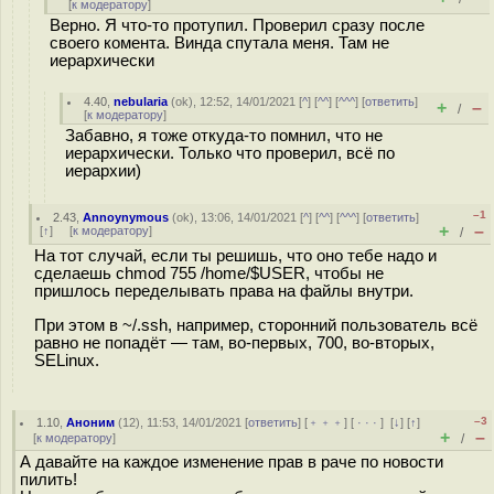
[
к модератору
]
Верно. Я что-то протупил. Проверил сразу после
своего комента. Винда спутала меня. Там не
иерархически
4.40
,
nebularia
(
ok
), 12:52, 14/01/2021 [
^
] [
^^
] [
^^^
] [
ответить
]
+
–
/
[
к модератору
]
Забавно, я тоже откуда-то помнил, что не
иерархически. Только что проверил, всё по
иерархии)
–1
2.43
,
Annoynymous
(
ok
), 13:06, 14/01/2021 [
^
] [
^^
] [
^^^
] [
ответить
]
+
–
[
↑
] [
к модератору
]
/
На тот случай, если ты решишь, что оно тебе надо и
сделаешь chmod 755 /home/$USER, чтобы не
пришлось переделывать права на файлы внутри.
При этом в ~/.ssh, например, сторонний пользователь всё
равно не попадёт — там, во-первых, 700, во-вторых,
SELinux.
–3
1.10
,
Аноним
(
12
), 11:53, 14/01/2021 [
ответить
] [
﹢﹢﹢
] [
· · ·
]
[
↓
] [
↑
]
+
–
[
к модератору
]
/
А давайте на каждое изменение прав в раче по новости
пилить!