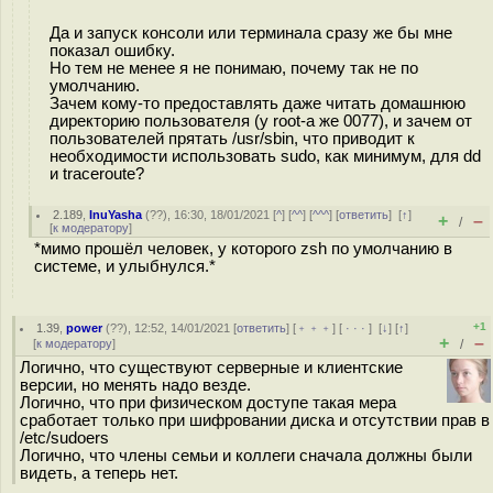
Да и запуск консоли или терминала сразу же бы мне
показал ошибку.
Но тем не менее я не понимаю, почему так не по
умолчанию.
Зачем кому-то предоставлять даже читать домашнюю
директорию пользователя (у root-а же 0077), и зачем от
пользователей прятать /usr/sbin, что приводит к
необходимости использовать sudo, как минимум, для dd
и traceroute?
2.189
,
InuYasha
(
??
), 16:30, 18/01/2021 [
^
] [
^^
] [
^^^
] [
ответить
]
[
↑
]
+
–
/
[
к модератору
]
*мимо прошёл человек, у которого zsh по умолчанию в
системе, и улыбнулся.*
+1
1.39
,
power
(
??
), 12:52, 14/01/2021 [
ответить
] [
﹢﹢﹢
] [
· · ·
]
[
↓
] [
↑
]
+
–
[
к модератору
]
/
Логично, что существуют серверные и клиентские
версии, но менять надо везде.
Логично, что при физическом доступе такая мера
сработает только при шифровании диска и отсутствии прав в
/etc/sudoers
Логично, что члены семьи и коллеги сначала должны были
видеть, а теперь нет.