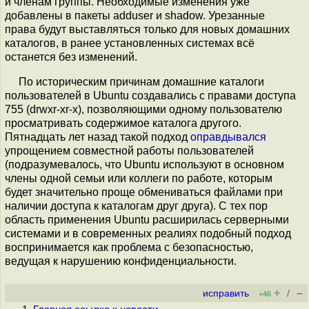
и членам группы. Необходимые изменения уже
добавлены в пакеты adduser и shadow. Урезанные
права будут выставляться только для новых домашних
каталогов, в ранее установленных системах всё
останется без изменений.
По историческим причинам домашние каталоги
пользователей в Ubuntu создавались с правами доступа
755 (drwxr-xr-x), позволяющими одному пользователю
просматривать содержимое каталога другого.
Пятнадцать лет назад такой подход
оправдывался
упрощением совместной работы пользователей
(подразумевалось, что Ubuntu используют в основном
члены одной семьи или коллеги по работе, которым
будет значительно проще обмениваться файлами при
наличии доступа к каталогам друг друга). С тех пор
область применения Ubuntu расширилась серверными
системами и в современных реалиях подобный подход
воспринимается как проблема с безопасностью,
ведущая к нарушению конфиденциальности.
+
–
исправить
/
+46