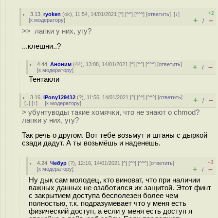
+2
3.13
,
ryoken
(
ok
), 11:54, 14/01/2021 [
^
] [
^^
] [
^^^
] [
ответить
]
[
↓
]
+
–
[
к модератору
]
/
>> лапки у них, угу?
...клешни..?
4.44
,
Аноним
(
44
), 13:08, 14/01/2021 [
^
] [
^^
] [
^^^
] [
ответить
]
+
–
/
[
к модератору
]
Тентакли
3.16
,
iPony129412
(
?
), 11:56, 14/01/2021 [
^
] [
^^
] [
^^^
] [
ответить
]
+
–
/
[
↓
] [
↑
] [
к модератору
]
> убунтуводы такие хомячки, что не знают о chmod?
лапки у них, угу?
Так речь о другом. Вот тебе возьмут и штаны с дыркой
сзади дадут. А ты возьмёшь и наденешь.
–1
4.24
,
Чебур
(
?
), 12:16, 14/01/2021 [
^
] [
^^
] [
^^^
] [
ответить
]
+
–
[
к модератору
]
/
Ну дык сам молодец, кто виноват, что при наличии
важных данных не озаботился их защитой. Этот финт
с закрытием доступа бесполезен более чем
полностью, т.к. подразумевает что у меня есть
физический доступ, а если у меня есть доступ я