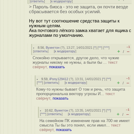
[
ответить
]
[
к модератору
]
> Пароль биоса - это не защита, он почти везде
сбрасывается без особых усилий.
Ну вот тут соотношение средства защиты к
нужным целям.
Ака почтового лёгкого замка хватает для ящика с
журналами по умолчанию.
–1
8.56
,
Вуингтон
(
?
), 13:27, 14/01/2021 [
^
] [
^^
] [
^^^
]
+
–
[
ответить
]
[
к модератору
]
/
Спокойно открывается, другое дело, что чужие
журналы никому не нужны, а были бы ...
текст
свёрнут,
показать
–1
9.59
,
iPony129412
(
?
), 13:31, 14/01/2021 [
^
] [
^^
]
+
–
[
^^^
] [
ответить
]
[
к модератору
]
/
Кому-то нужны бывает О том и речь, что защита
пропорциональна вектору угрозы И...
текст
свёрнут,
показать
–1
10.62
,
Вуингтон
(
?
), 13:35, 14/01/2021 [
^
] [
^^
]
+
–
[
^^^
] [
ответить
]
[
к модератору
]
/
На семейном ПК изменение прав на 700 не имеет
смысла Ты бы это понял, если имел...
текст
свёрнут,
показать