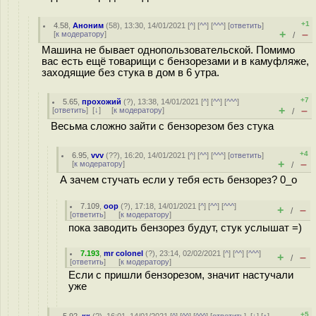
+1
4.58
,
Аноним
(
58
), 13:30, 14/01/2021 [
^
] [
^^
] [
^^^
] [
ответить
]
+
–
[
к модератору
]
/
Машина не бывает однопользовательской. Помимо
вас есть ещё товарищи с бензорезами и в камуфляже,
заходящие без стука в дом в 6 утра.
+7
5.65
,
прохожий
(
?
), 13:38, 14/01/2021 [
^
] [
^^
] [
^^^
]
+
–
[
ответить
]
[
↓
] [
к модератору
]
/
Весьма сложно зайти с бензорезом без стука
+4
6.95
,
vvv
(
??
), 16:20, 14/01/2021 [
^
] [
^^
] [
^^^
] [
ответить
]
+
–
[
к модератору
]
/
А зачем стучать если у тебя есть бензорез? 0_o
7.109
,
оор
(
?
), 17:18, 14/01/2021 [
^
] [
^^
] [
^^^
]
+
–
/
[
ответить
]
[
к модератору
]
пока заводить бензорез будут, стук услышат =)
7.193
,
mr colonel
(
?
), 23:14, 02/02/2021 [
^
] [
^^
] [
^^^
]
+
–
/
[
ответить
]
[
к модератору
]
Если с пришли бензорезом, значит настучали
уже
+5