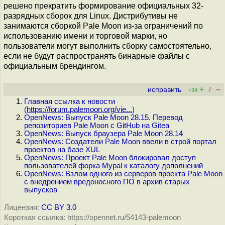
решено прекратить формирование официальных 32-
разрядных сборок для Linux. Дистрибутивы не
занимаются сборкой Pale Moon из-за ограничений по
использованию имени и торговой марки, но
пользователи могут выполнить сборку самостоятельно,
если не будут распространять бинарные файлы с
официальным брендингом.
+
–
исправить
/
+34
Главная ссылка к новости
(
https://forum.palemoon.org/vie...
)
OpenNews: Выпуск Pale Moon 28.15. Перевод
репозиториев Pale Moon с GitHub на Gitea
OpenNews: Выпуск браузера Pale Moon 28.14
OpenNews: Создатели Pale Moon ввели в строй портал
проектов на базе XUL
OpenNews: Проект Pale Moon блокировал доступ
пользователей форка Mypal к каталогу дополнений
OpenNews: Взлом одного из серверов проекта Pale Moon
с внедрением вредоносного ПО в архив старых
выпусков
Лицензия:
CC BY 3.0
Короткая ссылка: https://opennet.ru/54143-palemoon