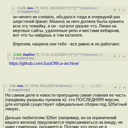
3.124
,
пох.
(
?
), 09:21, 26/11/2020 [
^
] [
^^
] [
^^^
] [
ответить
]
+
–
/
[
к модератору
]
он ничего не contains, обсдался тогда в очередной раз
шерстяной фанат. Мазила за него должна была хранить
всю эту помойку, а он - каталог разьве что. Линки на
мертвые сайты, удаленные репо и местами вебархив,
вот что ты найдешь в том каталоге.
Впрочем, нахрена они тебе - все равно ж не работают.
2.162
,
DayDve
(
?
), 17:10, 21/12/2020 [
^
] [
^^
] [
^^^
] [
ответить
]
[
↑
]
+
–
/
[
к модератору
]
https://github.com/JustOff/ca-archive/
1.86
,
пох.
(
?
), 19:00, 25/11/2020 [
ответить
] [
﹢﹢﹢
] [
· · ·
]
[
↓
] [
↑
]
+
–
/
[
к модератору
]
На самом деле в новости пропущена самая главная ее часть
(предвижу разрывы пуканов я): это ПОСЛЕДНЯЯ версия,
для которой существуют официальные сборки под 32битный
линукс.
Дальше любителям 32бит (например, из-за ограничений
вашего железа) предлагается пересаживаться на винду, не
ниже семерочки, разумеется. Потому что дело не в