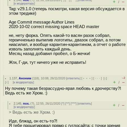
2.146
,
пох.
(
?
), 12:59, 26/11/2020 [
^
] [
^^
] [
^^^
] [
ответить
]
+
–
/
[
к модератору
]
Tag: v29.1.0 (теперь посмотри, какая версия обсуждается в
этом тредике)
Age Commit message Author Lines
2020-10-02 correct missing space HEAD master
не, нету форка. Опять какой-то васян разок собрал,
героичненько выпилив логотипы, двазок собрал, а потом
ниасилил, и вообще карантин-карантином, а отчет о работе
изволь заполнять каждый день.
Месяц назад добавил пробел, о Б-жечки!
Жги, Г-ди, тут ничего уже не исправить!
–2
1.137
,
Аноним
(
118
), 10:08, 26/11/2020 [
ответить
] [
﹢﹢﹢
] [
· · ·
]
[
↓
]
+
–
[
↑
] [
к модератору
]
/
Ну почему такая безрассудно-ярая любовь к дpoчepcтвy?!
Ведь есть же Хром. :)
2.145
,
пох.
(
?
), 12:55, 26/11/2020 [
^
] [
^^
] [
^^^
] [
ответить
]
+
–
/
[
к модератору
]
> Ведь есть же Хром. :)
Иде, блжад, он есть-то?!
Я тебе процитировал прямо с гуглосайта: с точки зрения