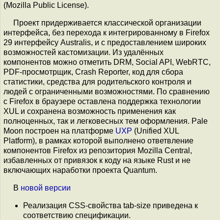
(Mozilla Public License).
Проект придерживается классической организации
интерфейса, без перехода к интегрированному в Firefox
29 интерфейсу Australis, и с предоставлением широких
возможностей кастомизации. Из удалённых
компонентов можно отметить DRM, Social API, WebRTC,
PDF-просмотрщик, Сrash Reporter, код для сбора
статистики, средства для родительского контроля и
людей с ограниченными возможностями. По сравнению
с Firefox в браузере оставлена поддержка технологии
XUL и сохранена возможность применения как
полноценных, так и легковесных тем оформления. Pale
Moon построен на платформе
UXP
(Unified XUL
Platform), в рамках которой выполнено ответвление
компонентов Firefox из репозитория Mozilla Central,
избавленных от привязок к коду на языке Rust и не
включающих наработки проекта Quantum.
В
новой версии
Реализация CSS-свойства tab-size приведена к
соответствию спецификации.