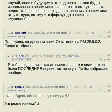
случай, если в будущем этот код неосторожно будет
использован в новом месте и в него там смогут попасть
недостаточно проверенные данные, восемь в нашем коде
отсутствуют, потому что форкнут до нашествия
смузихлебов.
–1
1.66
,
Аноним
(
66
), 15:55, 25/11/2020 [
ответить
] [
﹢﹢﹢
] [
· · ·
]
[
↓
] [
↑
]
+
–
[
к модератору
]
/
Пользуюсь на древнем пне4. Откатился на PM 28.9.0.2,
более стабилен.
–1
2.71
,
пох.
(
?
), 17:09, 25/11/2020 [
^
] [
^^
] [
^^^
] [
ответить
]
+
–
[
к модератору
]
/
Я тебя поздравляю, так до смерти на нем и сиди - это вот
была ПОСЛЕДНЯЯ версия, которая у тебя бы собралась
вообще.
–1
1.68
,
paulus
(
ok
), 16:45, 25/11/2020 [
ответить
] [
﹢﹢﹢
] [
· · ·
]
[
↓
] [
↑
]
+
–
[
к модератору
]
/
>User Agent, обновлена до номера 68
А в реале на чем? :)