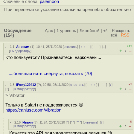
Ключевые слова:
palemoon
При перепечатке указание ссылки на opennet.ru обязательно
Обсуждение
Ajax
|
1 уровень
|
Линейный
|
+/-
|
Раскрыть
(154)
всё
|
RSS
+15
1.1
,
Аноним
(
1
), 10:41, 25/11/2020 [
ответить
] [
﹢﹢﹢
] [
· · ·
]
[
↓
]
+
–
[
к модератору
]
/
Кто пользуется? Признавайтесь, наркоманы...
....большая нить свёрнута, показать (70)
–5
1.8
,
iPony129412
(
?
), 10:50, 25/11/2020 [
ответить
] [
﹢﹢﹢
] [
· · ·
]
[
↓
]
+
–
[
↑
] [
к модератору
]
/
> Vibrator
Только в Safari не поддерживается 😕
https://caniuse.com/vibration
–6
2.16
,
Иваня
(
?
), 11:24, 25/11/2020 [
^
] [
^^
] [
^^^
] [
ответить
]
[
↓
]
+
–
[
к модератору
]
/
Кажется это API для удовлетворения девушек 😏