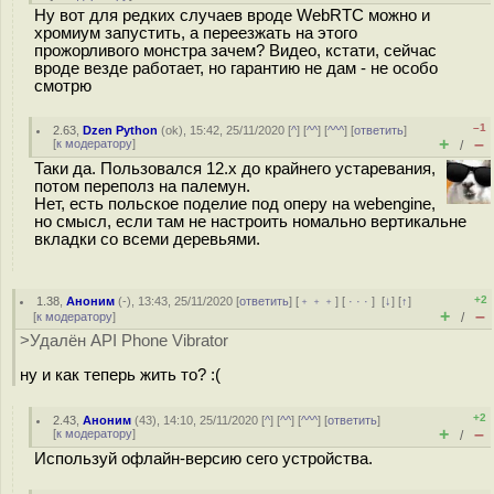
Ну вот для редких случаев вроде WebRTC можно и
хромиум запустить, а переезжать на этого
прожорливого монстра зачем? Видео, кстати, сейчас
вроде везде работает, но гарантию не дам - не особо
смотрю
–1
2.63
,
Dzen Python
(
ok
), 15:42, 25/11/2020 [
^
] [
^^
] [
^^^
] [
ответить
]
+
–
[
к модератору
]
/
Таки да. Пользовался 12.х до крайнего устаревания,
потом переполз на палемун.
Нет, есть польское поделие под оперу на webengine,
но смысл, если там не настроить номально вертикальне
вкладки со всеми деревьями.
+2
1.38
,
Аноним
(
-
), 13:43, 25/11/2020 [
ответить
] [
﹢﹢﹢
] [
· · ·
]
[
↓
] [
↑
]
+
–
[
к модератору
]
/
>Удалён API Phone Vibrator
ну и как теперь жить то? :(
+2
2.43
,
Аноним
(
43
), 14:10, 25/11/2020 [
^
] [
^^
] [
^^^
] [
ответить
]
+
–
[
к модератору
]
/
Используй офлайн-версию сего устройства.