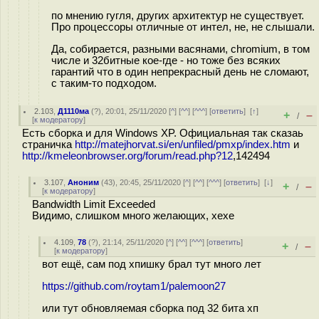
по мнению гугля, других архитектур не существует.
Про процессоры отличные от интел, не, не слышали.
Да, собирается, разными васянами, chromium, в том
числе и 32битные кое-где - но тоже без всяких
гарантий что в один непрекрасный день не сломают,
с таким-то подходом.
2.103
,
Д1110ма
(
?
), 20:01, 25/11/2020 [
^
] [
^^
] [
^^^
] [
ответить
]
[
↑
]
+
–
/
[
к модератору
]
Есть сборка и для Windows XP. Официальная так сказаь
страничка
http://matejhorvat.si/en/unfiled/pmxp/index.htm
и
http://kmeleonbrowser.org/forum/read.php?12
,142494
3.107
,
Аноним
(
43
), 20:45, 25/11/2020 [
^
] [
^^
] [
^^^
] [
ответить
]
[
↓
]
+
–
/
[
к модератору
]
Bandwidth Limit Exceeded
Видимо, слишком много желающих, хехе
4.109
,
78
(
?
), 21:14, 25/11/2020 [
^
] [
^^
] [
^^^
] [
ответить
]
+
–
/
[
к модератору
]
вот ещё, сам под хпишку брал тут много лет
https://github.com/roytam1/palemoon27
или тут обновляемая сборка под 32 бита хп