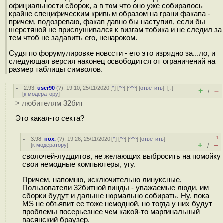
официальности сборок, а в том что оно уже собиралось
крайне специфическим кривым образом на грани факапа -
причем, подозреваю, факап давно бы наступил, если бы
шерстяной не прислушивался к визгам тобика и не следил за
тем чтоб не задавить его, ненароком.
Судя по форумулировке новости - его это изрядно за...ло, и
следующая версия наконец освободится от ограничений на
размер таблицы символов.
2.93
,
user90
(
?
), 19:10, 25/11/2020 [
^
] [
^^
] [
^^^
] [
ответить
]
[
↓
]
+
–
/
[
к модератору
]
> любителям 32бит
Это какая-то секта?
–1
3.98
,
пох.
(
?
), 19:26, 25/11/2020 [
^
] [
^^
] [
^^^
] [
ответить
]
+
–
[
к модератору
]
/
сволочей-луддитов, не желающих выбросить на помойку
свои немодные компьютеры, угу.
Причем, напомню, исключительно линуксные.
Пользователи 32битной винды - уважаемые люди, им
сборки будут и дальше нормально собирать. Ну, пока
MS не объявит ее тоже немодной, но тогда у них будут
проблемы посерьезнее чем какой-то маргинальный
васянский браузер.