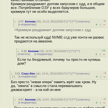
качественные отличия?
Кромиум раздражает долгим запуском с хдд, и в общем
все. Потребление ОЗУ у всех браузеров большое,
кромиум тут не особо выделяется.
–1
4.47
,
Аноним
(
42
), 14:13, 25/11/2020 [
^
] [
^^
] [
^^^
] [
ответить
]
+
–
[
к модератору
]
/
>Кромиум раздражает долгим запуском с хдд
Так не используй хдд! NVME ссд уже почти не развес
продаются на амазоне.
+10
5.49
,
Аноним
(
25
), 14:37, 25/11/2020 [
^
] [
^^
] [
^^^
]
+
–
[
ответить
]
[
к модератору
]
/
Если ты бездомный, почему ты просто не купишь
дом?
–1
3.52
,
Crazy Alex
(
ok
), 14:41, 25/11/2020 [
^
] [
^^
] [
^^^
] [
ответить
]
+
–
[
↑
] [
к модератору
]
/
Без престо "новая опера" память жрёт как хром. Ну
да, "ожила" в смысле стала перемалывать
джаваскрипт - а на кой он мне
–1
4.57
,
Аноним
(
19
), 14:57, 25/11/2020 [
^
] [
^^
] [
^^^
] [
ответить
]
+
–
[
к модератору
]
/