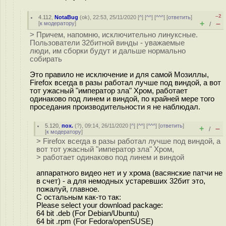
–2
4.112
,
NotaBug
(
ok
), 22:53, 25/11/2020 [
^
] [
^^
] [
^^^
] [
ответить
]
+
–
[
к модератору
]
/
> Причем, напомню, исключительно линуксные.
Пользователи 32битной винды - уважаемые
люди, им сборки будут и дальше нормально
собирать
Это правило не исключение и для самой Мозиллы,
Firefox всегда в разы работал лучше под виндой, а вот
тот ужасный "император зла" Хром, работает
одинаково под линем и виндой, по крайней мере того
проседания производительности я не наблюдал.
5.120
,
пох.
(
?
), 09:14, 26/11/2020 [
^
] [
^^
] [
^^^
] [
ответить
]
+
–
/
[
к модератору
]
> Firefox всегда в разы работал лучше под виндой, а
вот тот ужасный "император зла" Хром,
> работает одинаково под линем и виндой
аппаратного видео нет и у хрома (васянские патчи не
в счет) - а для немодных устаревших 32бит это,
пожалуй, главное.
С остальным как-то так:
Please select your download package:
64 bit .deb (For Debian/Ubuntu)
64 bit .rpm (For Fedora/openSUSE)