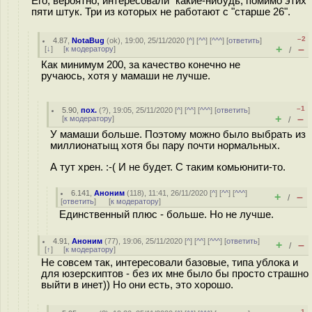
Его, вероятно, интересовали "какие-нибудь, помимо этих
пяти штук. Три из которых не работают с "старше 26".
–2
4.87
,
NotaBug
(
ok
), 19:00, 25/11/2020 [
^
] [
^^
] [
^^^
] [
ответить
]
+
–
[
↓
] [
к модератору
]
/
Как минимум 200, за качество конечно не
ручаюсь, хотя у мамаши не лучше.
–1
5.90
,
пох.
(
?
), 19:05, 25/11/2020 [
^
] [
^^
] [
^^^
] [
ответить
]
+
–
[
к модератору
]
/
У мамаши больше. Поэтому можно было выбрать из
миллионатыщ хотя бы пару почти нормальных.
А тут хрен. :-( И не будет. С таким комьюнити-то.
6.141
,
Аноним
(
118
), 11:41, 26/11/2020 [
^
] [
^^
] [
^^^
]
+
–
/
[
ответить
]
[
к модератору
]
Единственный плюс - больше. Но не лучше.
4.91
,
Аноним
(
77
), 19:06, 25/11/2020 [
^
] [
^^
] [
^^^
] [
ответить
]
+
–
/
[
↑
] [
к модератору
]
Не совсем так, интересовали базовые, типа ублока и
для юзерскиптов - без их мне было бы просто страшно
выйти в инет)) Но они есть, это хорошо.
–1