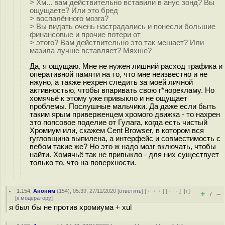
> Хм... вам действительно вставили в анус зонд? Вы
ощущаете? Или это бред
> воспалённого мозга?
> Вы видать очень настрадались и понесли большие
финансовые и прочие потери от
> этого? Вам действительно это так мешает? Или
мазила лучше вставляет? Мяхше?
Да, я ощущаю. Мне не нужен лишний расход трафика и
оперативной памяти на то, что мне неизвестно и не
нжуно, а также нехрен следить за моей личной
активностью, чтобы впаривать свою г*норекламу. Но
хомячьё к этому уже привыкло и не ощущает
проблемы. Послушные мальчики. Да даже если быть
таким ярым приверженцем хромого движка - то нахрен
это попсовое поделие от Гулага, когда есть чистый
Хромиум или, скажем Cent Browser, в котором вся
гугловщина выпилена, а интерфейс и совместимость с
вебом такие же? Но это ж надо мозг включать, чтобы
найти. Хомячьё так не привыкло - для них существует
только то, что на поверхности.
1.154
,
Аноним
(
154
), 05:39, 27/11/2020 [
ответить
] [
﹢﹢﹢
] [
· · ·
]
[
↑
]
+
–
/
[
к модератору
]
я был бы не против хромиума + xul