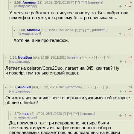
–1
2.59
,
Аноним
(
19
), 14:59, 25/11/2020 [
^
] [
^^
] [
^^^
] [
ответить
]
+
–
[
к модератору
]
/
У меня не работает на линуксе почему-то. Без вибратора
некомфортно уже, к хорошему быстро привыкаешь.
–1
3.60
,
Аноним
(
19
), 15:00, 25/11/2020 [
^
] [
^^
] [
^^^
] [
ответить
]
+
–
[
к модератору
]
/
Хотя не, я не про телефон.
–1
1.58
,
NotaBug
(
ok
), 14:59, 25/11/2020 [
ответить
] [
﹢﹢﹢
] [
· · ·
]
[
↑
]
+
–
[
к модератору
]
/
Летает на celeron/Core2Duo, лагает на i3/i5, как так? Ну
и noscript там только старый пашет.
+1
1.61
,
Аноним
(
43
), 15:22, 25/11/2020 [
ответить
] [
﹢﹢﹢
] [
· · ·
]
[
↓
]
+
–
[
к модератору
]
/
Они хоть исправляют все те портянки уязвимостей которые
общие с firefox?
2.70
,
пох.
(
?
), 17:08, 25/11/2020 [
^
] [
^^
] [
^^^
] [
ответить
]
+
–
/
[
к модератору
]
Да, примерно так: три исправлено, четыре были
неэксплуатируемы из-за фиксированного набора
передаваемых параметров, но исправлены на всякий