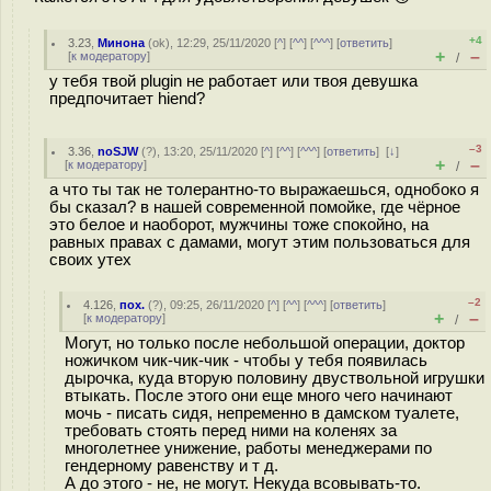
+4
3.23
,
Минона
(
ok
), 12:29, 25/11/2020 [
^
] [
^^
] [
^^^
] [
ответить
]
+
–
[
к модератору
]
/
у тебя твой plugin не работает или твоя девушка
предпочитает hiend?
–3
3.36
,
noSJW
(
?
), 13:20, 25/11/2020 [
^
] [
^^
] [
^^^
] [
ответить
]
[
↓
]
+
–
[
к модератору
]
/
а что ты так не толерантно-то выражаешься, однобоко я
бы сказал? в нашей современной помойке, где чёрное
это белое и наоборот, мужчины тоже спокойно, на
равных правах с дамами, могут этим пользоваться для
своих утех
–2
4.126
,
пох.
(
?
), 09:25, 26/11/2020 [
^
] [
^^
] [
^^^
] [
ответить
]
+
–
[
к модератору
]
/
Могут, но только после небольшой операции, доктор
ножичком чик-чик-чик - чтобы у тебя появилась
дырочка, куда вторую половину двуствольной игрушки
втыкать. После этого они еще много чего начинают
мочь - писать сидя, непременно в дамском туалете,
требовать стоять перед ними на коленях за
многолетнее унижение, работы менеджерами по
гендерному равенству и т д.
А до этого - не, не могут. Некуда всовывать-то.