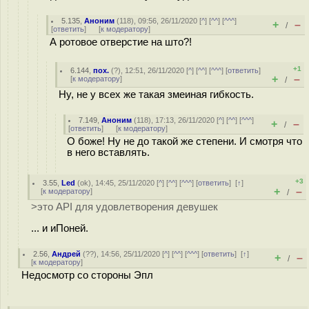
5.135
,
Аноним
(
118
), 09:56, 26/11/2020 [
^
] [
^^
] [
^^^
]
+
–
/
[
ответить
]
[
к модератору
]
А ротовое отверстие на што?!
+1
6.144
,
пох.
(
?
), 12:51, 26/11/2020 [
^
] [
^^
] [
^^^
] [
ответить
]
+
–
[
к модератору
]
/
Ну, не у всех же такая змеиная гибкость.
7.149
,
Аноним
(
118
), 17:13, 26/11/2020 [
^
] [
^^
] [
^^^
]
+
–
/
[
ответить
]
[
к модератору
]
О боже! Ну не до такой же степени. И смотря что
в него вставлять.
+3
3.55
,
Led
(
ok
), 14:45, 25/11/2020 [
^
] [
^^
] [
^^^
] [
ответить
]
[
↑
]
+
–
[
к модератору
]
/
>это API для удовлетворения девушек
... и иПоней.
2.56
,
Андрей
(
??
), 14:56, 25/11/2020 [
^
] [
^^
] [
^^^
] [
ответить
]
[
↑
]
+
–
/
[
к модератору
]
Недосмотр со стороны Эпл