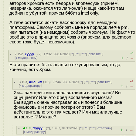
авторов хромога есть педора и впопенсузь (причем,
наверняка, окажется что ляп-онли) и еще какой-то там
дебиан с убунтой, причем 64бита intel only.
А тебе остается искать васянсборку для немодной
платформы. Самому собирать мне на порядок легче pm,
чем пытаться (на немодном) собрать чромеум. Не факт что
вообще это в принципе возможно (впрочем, для palemoon
скоро тоже будет невозможно).
+1
2.152
,
Ууууу...
(
?
), 17:32, 26/11/2020 [
^
] [
^^
] [
^^^
] [
ответить
]
+
–
[
к модератору
]
/
Если нравится быть анально оккупированным, то да,
конечно, есть Хром.
–1
3.153
,
Аноним
(
118
), 22:44, 26/11/2020 [
^
] [
^^
] [
^^^
] [
ответить
]
+
–
[
к модератору
]
/
Хм... вам действительно вставили в анус зонд? Вы
ощущаете? Или это бред воспалённого мозга?
Вы видать очень настрадались и понесли большие
финансовые и прочие потери от этого? Вам
действительно это так мешает? Или мазила лучше
вставляет? Мяхше?
4.159
,
Ууууу...
(
?
), 18:07, 01/12/2020 [
^
] [
^^
] [
^^^
] [
ответить
]
+
–
/
[
к модератору
]