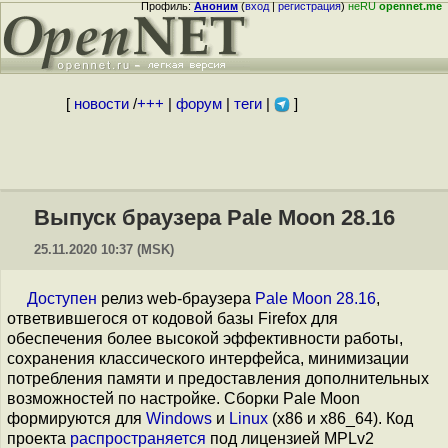
Профиль:
Аноним
(
вход
|
регистрация
)
неRU
opennet.me
[
новости
/
+++
|
форум
|
теги
|
]
Выпуск браузера Pale Moon 28.16
25.11.2020 10:37 (MSK)
Доступен
релиз web-браузера
Pale Moon 28.16
,
ответвившегося от кодовой базы Firefox для
обеспечения более высокой эффективности работы,
cохранения классического интерфейса, минимизации
потребления памяти и предоставления дополнительных
возможностей по настройке. Сборки Pale Moon
формируются для
Windows
и
Linux
(x86 и x86_64). Код
проекта
распространяется
под лицензией MPLv2