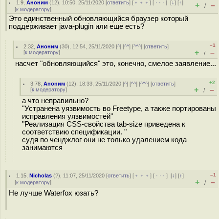
1.9
,
Аноним
(
12
), 10:50, 25/11/2020 [
ответить
] [
﹢﹢﹢
] [
· · ·
]
[
↓
] [
↑
]
+
–
/
[
к модератору
]
Это единственный обновляющийся браузер который
поддерживает java-plugin или еще есть?
–1
2.32
,
Аноним
(
30
), 12:54, 25/11/2020 [
^
] [
^^
] [
^^^
] [
ответить
]
+
–
[
к модератору
]
/
насчет "обновляющийся" это, конечно, смелое заявление...
+2
3.78
,
Аноним
(
12
), 18:33, 25/11/2020 [
^
] [
^^
] [
^^^
] [
ответить
]
+
–
[
к модератору
]
/
а что неправильно?
"Устранена уязвимость во Freetype, а также портированы
исправления уязвимостей"
"Реализация CSS-свойства tab-size приведена к
соответствию спецификации. "
судя по ченджлог они не только удалением кода
занимаются
–1
1.15
,
Nicholas
(
?
), 11:07, 25/11/2020 [
ответить
] [
﹢﹢﹢
] [
· · ·
]
[
↓
] [
↑
]
+
–
[
к модератору
]
/
Не лучше Waterfox юзать?