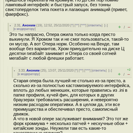
пришлось переехать на кромиум. Но до сих пор помню
ламповый интерфейс и быстрый запуск, без тонны
свистоперделок типа покета и лагающих анимаций (привет,
фаерфокс).
2.31
,
Аноним
(
19
), 12:52, 25/11/2020 [
^
] [
^^
] [
^^^
] [
ответить
]
[
↓
]
+
–
/
[
к модератору
]
Это ты напрасно, Опера ожила только когда престо
выкинули. Я Хромом так и не смог пользоваться, такой-то
он мусор. А вот Опера норм. Особенно на Венде, там
вообще без вариантов, Хром принудительно на диске Ц
десятки гигабайт занимает и Опера со своей сотней
мегабайт с любой флешки работает.
+2
3.33
,
Аноним
(
25
), 13:07, 25/11/2020 [
^
] [
^^
] [
^^^
] [
ответить
]
[
↓
]
+
–
[
к модератору
]
/
Старая опера была лучшей не столько из-за престо, а
сколько из-за полностью кастомизируемого интерфейса,
вплоть до любых менюшек, которые правились из .ini в
папке профиля, кучей фич, для которых в других
браузерах требовались расширения, и невероятно
низким расходом оперативки. А в целом да, эти все
преимущества и обеспечивал престо, самописный
движок.
А что в новой опере заслуживает внимания? Это тот же
форк кромиума + несколько патчей + нескучные обои +
китайские зонды. Неужели там есть какие-то