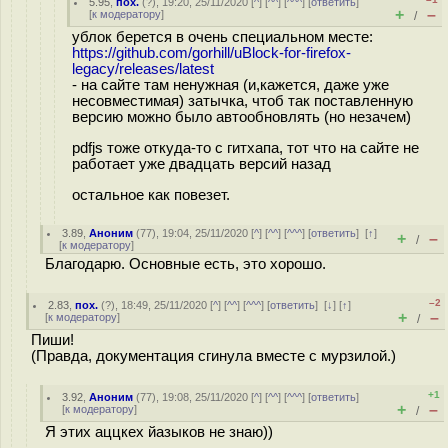
5.95
,
пох.
(
?
), 19:20, 25/11/2020 [
^
] [
^^
] [
^^^
] [
ответить
]
+
–
[
к модератору
]
/
ублок берется в очень специальном месте:
https://github.com/gorhill/uBlock-for-firefox-
legacy/releases/latest
- на сайте там ненужная (и,кажется, даже уже
несовместимая) затычка, чтоб так поставленную
версию можно было автообновлять (но незачем)
pdfjs тоже откуда-то с гитхапа, тот что на сайте не
работает уже двадцать версий назад
остальное как повезет.
3.89
,
Аноним
(
77
), 19:04, 25/11/2020 [
^
] [
^^
] [
^^^
] [
ответить
]
[
↑
]
+
–
/
[
к модератору
]
Благодарю. Основные есть, это хорошо.
–2
2.83
,
пох.
(
?
), 18:49, 25/11/2020 [
^
] [
^^
] [
^^^
] [
ответить
]
[
↓
] [
↑
]
+
–
[
к модератору
]
/
Пиши!
(Правда, документация сгинула вместе с мурзилой.)
+1
3.92
,
Аноним
(
77
), 19:08, 25/11/2020 [
^
] [
^^
] [
^^^
] [
ответить
]
+
–
[
к модератору
]
/
Я этих аццкех йазыков не знаю))