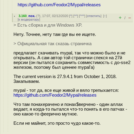
https://github.com/Feodor2/Mypal/releases
3.160
,
пох.
(
?
), 17:07, 02/12/2020 [
^
] [
^^
] [
^^^
] [
ответить
]
[
↑
]
+
–
/
[
к модератору
]
> Есть сборка и для Windows XP.
Нету. Точнее, нету там где вы ее ищете.
> Официальная так сказаь страничка
предлагает скачивать mypal, так что можно было и не
открывать. А сам автор той странички спекся на 27й
версии (он пытался сохранить совместимость с до-sse2
железом, поэтому был ценнее mypal'а)
The current version is 27.9.4.1 from October 1, 2018.
3акапываем.
mypal - тот да, все еще живой и вяло трепыхается:
https://github.com/Feodor2/Mypal/releases
Что там понахерачено и понах$верчено - один аллах
ведает, я когда-то пытался что-то понять в его патчах -
оно какое-то феерично мутное.
Если не майнит, это просто чудо какое-то.