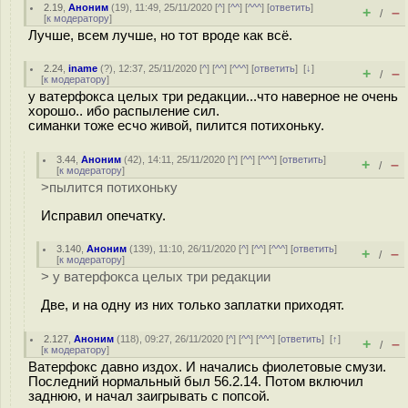
2.19
,
Аноним
(
19
), 11:49, 25/11/2020 [
^
] [
^^
] [
^^^
] [
ответить
]
+
–
/
[
к модератору
]
Лучше, всем лучше, но тот вроде как всё.
2.24
,
iname
(
?
), 12:37, 25/11/2020 [
^
] [
^^
] [
^^^
] [
ответить
]
[
↓
]
+
–
/
[
к модератору
]
у ватерфокса целых три редакции...что наверное не очень
хорошо.. ибо распыление сил.
симанки тоже есчо живой, пилится потихоньку.
3.44
,
Аноним
(
42
), 14:11, 25/11/2020 [
^
] [
^^
] [
^^^
] [
ответить
]
+
–
/
[
к модератору
]
>пылится потихоньку
Исправил опечатку.
3.140
,
Аноним
(
139
), 11:10, 26/11/2020 [
^
] [
^^
] [
^^^
] [
ответить
]
+
–
/
[
к модератору
]
> у ватерфокса целых три редакции
Две, и на одну из них только заплатки приходят.
2.127
,
Аноним
(
118
), 09:27, 26/11/2020 [
^
] [
^^
] [
^^^
] [
ответить
]
[
↑
]
+
–
/
[
к модератору
]
Ватерфокс давно издох. И начались фиолетовые смузи.
Последний нормальный был 56.2.14. Потом включил
заднюю, и начал заигрывать с попсой.