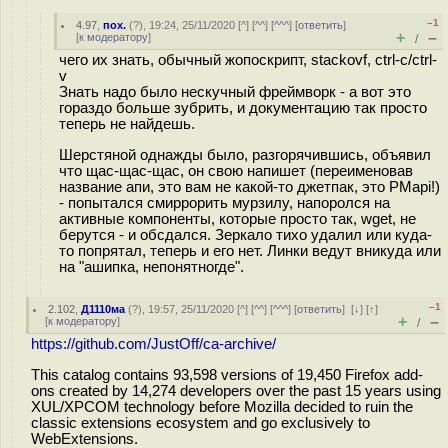
–1
4.97
,
пох.
(
?
), 19:24, 25/11/2020 [
^
] [
^^
] [
^^^
] [
ответить
]
+
–
[
к модератору
]
/
чего их знать, обычный жопоскрипт, stackovf, ctrl-c/ctrl-
v
Знать надо было нескучный фреймворк - а вот это
гораздо больше зубрить, и документацию так просто
теперь не найдешь.
Шерстяной однажды было, разгорячившись, объявил
что щас-щас-щас, он свою напишет (переименовав
название апи, это вам не какой-то джетпак, это PMapi!)
- попытался смиррорить мурзилу, напоролся на
активные компоненты, которые просто так, wget, не
берутся - и обсдался. Зеркало тихо удалил или куда-
то попрятал, теперь и его нет. Линки ведут вникуда или
на "ашипка, непонятногде".
–1
2.102
,
Д1110ма
(
?
), 19:57, 25/11/2020 [
^
] [
^^
] [
^^^
] [
ответить
]
[
↓
] [
↑
]
+
–
[
к модератору
]
/
https://github.com/JustOff/ca-archive/
This catalog contains 93,598 versions of 19,450 Firefox add-
ons created by 14,274 developers over the past 15 years using
XUL/XPCOM technology before Mozilla decided to ruin the
classic extensions ecosystem and go exclusively to
WebExtensions.