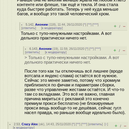
Раньше она не многим меньше жрала на любом хтмл5
контенте или флеше, так ещё и текла. И она стала
куда быстрее работать. Теперь у неё куда меньше
багов, и вообще это такой человеческий хром.
5.142
,
Аноним
(
118
), 11:44, 26/11/2020 [
^
] [
^^
] [
^^^
]
+
–
/
[
ответить
]
[
к модератору
]
Только с тупо-ненужными настройками. А вот
дельного практически ничего нет.
6.143
,
Аноним
(
19
), 11:59, 26/11/2020 [
^
] [
^^
] [
^^^
]
+
–
/
[
ответить
]
[
к модератору
]
> Только с тупо-ненужными настройками. А вот
дельного практически ничего нет.
После того как ты отключишь всё лишнее (вроде
вотсапа и яндекс-спама) остаётся всё нужное.
Сейчас это менее заметно, потому что хромиум
приблизился по фичам и параметрам сборки,
разве что управление жестами остаётся. И что-то
там со вкладками. Это всё не важно, главная
причина мириться с рекламой это конечно
премиум прокси бесплатно (не блокируемые
прокси вещь вообще-то не дешёвая, сейчас гугл
насел правда, но раньше вообще идеально было).
2.53
,
Crazy Alex
(
ok
), 14:43, 25/11/2020 [
^
] [
^^
] [
^^^
] [
ответить
]
[
↑
]
+
–
/
[
к модератору
]