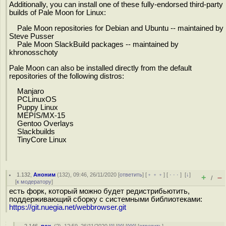
Additionally, you can install one of these fully-endorsed third-party
builds of Pale Moon for Linux:
Pale Moon repositories for Debian and Ubuntu -- maintained by
Steve Pusser
Pale Moon SlackBuild packages -- maintained by
khronosschoty
Pale Moon can also be installed directly from the default
repositories of the following distros:
Manjaro
PCLinuxOS
Puppy Linux
MEPIS/MX-15
Gentoo Overlays
Slackbuilds
TinyCore Linux
1.132
,
Аноним
(
132
), 09:46, 26/11/2020 [
ответить
] [
﹢﹢﹢
] [
· · ·
]
[
↓
]
+
–
/
[
к модератору
]
есть форк, который можно будет редистрибьютить,
поддерживающий сборку с системными библиотеками:
https://git.nuegia.net/webbrowser.git