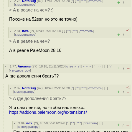
2.75
,
NotaBug
(
ok
), 17:41, 25/11/2020 [
^
] [
^^
] [
^^^
] [
ответить
]
+
–
/
[
к модератору
]
> А в реале на чем? :)
Похоже на 52esr, но это не точно)
–1
2.81
,
пох.
(
?
), 18:49, 25/11/2020 [
^
] [
^^
] [
^^^
] [
ответить
]
+
–
[
к модератору
]
/
> А в реале на чем?
А в реале PaleMoon 28.16
1.77
,
Аноним
(
77
), 18:18, 25/11/2020 [
ответить
] [
﹢﹢﹢
] [
· · ·
]
[
↓
] [
↑
]
+
–
/
[
к модератору
]
А где дополнения брать??
–1
2.82
,
NotaBug
(
ok
), 18:49, 25/11/2020 [
^
] [
^^
] [
^^^
] [
ответить
]
[
↓
]
+
–
[
к модератору
]
/
> А где дополнения брать??
Я и сам лентяй, но чтобы настолько...
https://addons.palemoon.org/extensions/
3.84
,
пох.
(
?
), 18:50, 25/11/2020 [
^
] [
^^
] [
^^^
] [
ответить
]
[
↓
]
+
–
/
[
к модератору
]