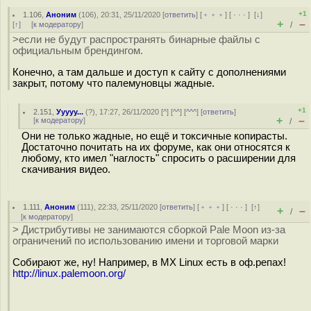
+1
1.106
,
Аноним
(
106
), 20:31, 25/11/2020 [
ответить
] [
﹢﹢﹢
] [
· · ·
]
[
↓
]
+
–
[
↑
] [
к модератору
]
/
>если не будут распространять бинарные файлы с
официальным брендингом.
Конечно, а там дальше и доступ к сайту с дополнениями
закрыт, потому что палемуновцы жадные.
+1
2.151
,
Ууууу...
(
?
), 17:27, 26/11/2020 [
^
] [
^^
] [
^^^
] [
ответить
]
+
–
[
к модератору
]
/
Они не только жадные, но ещё и токсичные копирасты.
Достаточно почитать на их форуме, как они относятся к
любому, кто имел "наглость" спросить о расширении для
скачивания видео.
1.111
,
Аноним
(
111
), 22:33, 25/11/2020 [
ответить
] [
﹢﹢﹢
] [
· · ·
]
[
↑
]
+
–
/
[
к модератору
]
> Дистрибутивы не занимаются сборкой Pale Moon из-за
ограничений по использованию имени и торговой марки
Собирают же, ну! Например, в MX Linux есть в оф.репах!
http://linux.palemoon.org/