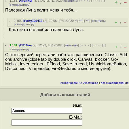
1.155
,
Аноним
(
-
), 14:47, 27/11/2020 [
ответить
] [
﹢﹢﹢
] [
· · ·
]
[
↓
]
+
–
/
[
к модератору
]
Палевная Луна палит меня и тебя...
2.156
,
iPony129412
(
?
), 19:05, 27/11/2020 [
^
] [
^^
] [
^^^
] [
ответить
]
+
–
/
[
к модератору
]
Как никто его любила паленная Луна.
1.161
,
Д1110ма
(
?
), 12:22, 18/12/2020 [
ответить
] [
﹢﹢﹢
] [
· · ·
]
[
↑
]
+
–
/
[
к модератору
]
С это версией перестали работать расширения с Classic Add-
ons archive (close tab by double click, Canvas blocker, Go-
Mobile, Invert colors, IPFlood, Save-to-read, UsableHomeButton,
Disconnect, Vimperator, FireGestures и многие другие).
игнорирование участников
|
лог модерирования
Добавить комментарий
Имя:
E-Mail: