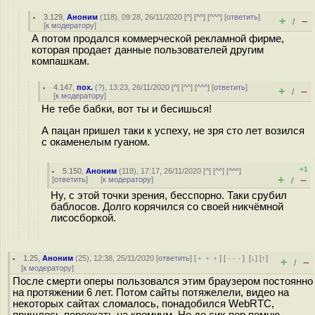
3.129
,
Аноним
(
118
), 09:28, 26/11/2020 [
^
] [
^^
] [
^^^
] [
ответить
]
+
–
/
[
к модератору
]
А потом продался коммерческой рекламной фирме,
которая продает данные пользователей другим
компашкам.
4.147
,
пох.
(
?
), 13:23, 26/11/2020 [
^
] [
^^
] [
^^^
] [
ответить
]
+
–
/
[
к модератору
]
Не тебе бабки, вот ты и бесишься!
А пацан пришел таки к успеху, не зря сто лет возился
с окаменелым гуаном.
+1
5.150
,
Аноним
(
118
), 17:17, 26/11/2020 [
^
] [
^^
] [
^^^
]
+
–
[
ответить
]
[
к модератору
]
/
Ну, с этой точки зрения, бесспорно. Таки срубил
баблосов. Долго корячился со своей никчёмной
лисосборкой.
1.25
,
Аноним
(
25
), 12:38, 25/11/2020 [
ответить
] [
﹢﹢﹢
] [
· · ·
]
[
↓
] [
↑
]
+
–
/
[
к модератору
]
После смерти оперы пользовался этим браузером постоянно
на протяжении 6 лет. Потом сайты потяжелели, видео на
некоторых сайтах сломалось, понадобился WebRTC,