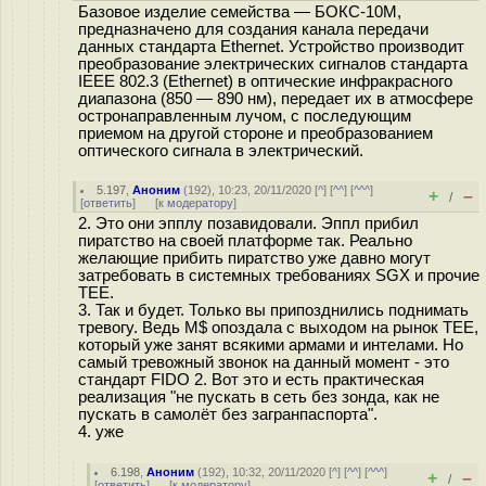
Базовое изделие семейства — БОКС-10М,
предназначено для создания канала передачи
данных стандарта Ethernet. Устройство производит
преобразование электрических сигналов стандарта
IEEE 802.3 (Ethernet) в оптические инфракрасного
диапазона (850 — 890 нм), передает их в атмосфере
остронаправленным лучом, с последующим
приемом на другой стороне и преобразованием
оптического сигнала в электрический.
5.197
,
Аноним
(
192
), 10:23, 20/11/2020 [
^
] [
^^
] [
^^^
]
+
–
/
[
ответить
]
[
к модератору
]
2. Это они эпплу позавидовали. Эппл прибил
пиратство на своей платформе так. Реально
желающие прибить пиратство уже давно могут
затребовать в системных требованиях SGX и прочие
TEE.
3. Так и будет. Только вы припозднились поднимать
тревогу. Ведь M$ опоздала с выходом на рынок TEE,
который уже занят всякими армами и интелами. Но
самый тревожный звонок на данный момент - это
стандарт FIDO 2. Вот это и есть практическая
реализация "не пускать в сеть без зонда, как не
пускать в самолёт без загранпаспорта".
4. уже
6.198
,
Аноним
(
192
), 10:32, 20/11/2020 [
^
] [
^^
] [
^^^
]
+
–
/
[
ответить
]
[
к модератору
]