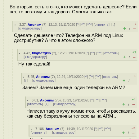
Во-вторых, есть кто-то, кто может сделать дешевле? Если
нет, то поэтому и так дорого. Смогли только так.
–6
3.37
,
Аноним
(
7
), 12:13, 19/11/2020 [
^
] [
^^
] [
^^^
] [
ответить
]
[
↓
]
+
–
[
к модератору
]
/
Сделать дешевле что? Телефон на ARM под Linux
дистрибутив? А что в этом сложного?
+3
4.42
,
flkghdfgklh
(
?
), 12:23, 19/11/2020 [
^
] [
^^
] [
^^^
] [
ответить
]
+
–
[
к модератору
]
/
Ну так сделай!
–1
5.45
,
Аноним
(
7
), 12:24, 19/11/2020 [
^
] [
^^
] [
^^^
] [
ответить
]
+
–
[
↓
] [
к модератору
]
/
Зачем? Зачем мне ещё один телефон на ARM?
+4
6.81
,
Аноним
(
75
), 13:23, 19/11/2020 [
^
] [
^^
] [
^^^
]
+
–
[
ответить
]
[
↓
] [
к модератору
]
/
Написал такую кучу комментов, чтобы рассказать,
как ему безразличны телефоны на ARM…
–2
7.106
,
Аноним
(
7
), 14:39, 19/11/2020 [
^
] [
^^
] [
^^^
]
+
–
[
ответить
]
[
к модератору
]
/