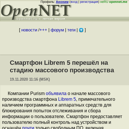
Профиль:
Аноним
(
вход
|
регистрация
)
неRU
opennet.me
[
новости
/
+++
|
форум
|
теги
|
]
Смартфон Librem 5 перешёл на
стадию массового производства
19.11.2020 11:16 (MSK)
Компании Purism
объявила
о начале массового
производства смартфона
Librem 5
, примечательного
наличием программных и аппаратных средств для
блокирования попыток отслеживания и сбора
информации о пользователе. Смартфон предоставляет
пользователю полный контроль над устройством и
оснащён
почти
только свободным ПО, включая