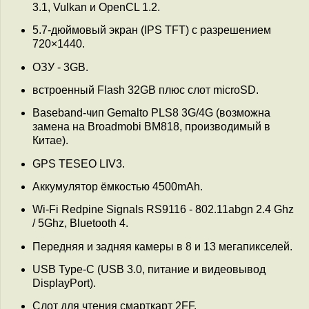
3.1, Vulkan и OpenCL 1.2.
5.7-дюймовый экран (IPS TFT) с разрешением
720×1440.
ОЗУ - 3GB.
встроенный Flash 32GB плюс слот microSD.
Baseband-чип Gemalto PLS8 3G/4G (возможна
замена на Broadmobi BM818, производимый в
Китае).
GPS TESEO LIV3.
Аккумулятор ёмкостью 4500mAh.
Wi-Fi Redpine Signals RS9116 - 802.11abgn 2.4 Ghz
/ 5Ghz, Bluetooth 4.
Передняя и задняя камеры в 8 и 13 мегапикселей.
USB Type-C (USB 3.0, питание и видеовывод
DisplayPort).
Слот для чтения смарткарт 2FF.