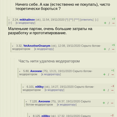
Ничего себе. А как (естественно не покупать), чисто
теоретически бороться ?
+7
2.24
,
mikhailnov
(
ok
), 11:54, 19/11/2020 [
^
] [
^^
] [
^^^
] [
ответить
]
[
↓
]
+
–
[
↑
] [
к модератору
]
/
Маленькие партии, очень большие затраты на
разработку и прототипирование.
+5
3.32
,
YetAnotherOnanym
(
ok
), 12:08, 19/11/2020
Скрыто ботом-
+
–
модератором
[
к модератору
]
/
Часть нити удалена модератором
+1
5.80
,
Аноним
(
75
), 13:21, 19/11/2020
Скрыто ботом-
+
–
модератором
[
к модератору
]
/
–3
6.101
,
n00by
(
ok
), 14:27, 19/11/2020
Скрыто ботом-
+
–
модератором
[
к модератору
]
/
7.120
,
Аноним
(
75
), 16:37, 19/11/2020
Скрыто
+
–
/
ботом-модератором
[
к модератору
]
–2
8.125
,
n00by
(
ok
), 17:32, 19/11/2020
Скрыто