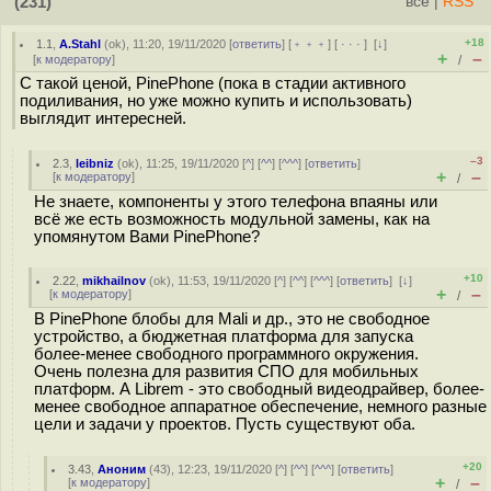
(231)
всё
|
RSS
+18
1.1
,
A.Stahl
(
ok
), 11:20, 19/11/2020 [
ответить
] [
﹢﹢﹢
] [
· · ·
]
[
↓
]
+
–
[
к модератору
]
/
С такой ценой, PinePhone (пока в стадии активного
подиливания, но уже можно купить и использовать)
выглядит интересней.
–3
2.3
,
leibniz
(
ok
), 11:25, 19/11/2020 [
^
] [
^^
] [
^^^
] [
ответить
]
+
–
[
к модератору
]
/
Не знаете, компоненты у этого телефона впаяны или
всё же есть возможность модульной замены, как на
упомянутом Вами PinePhone?
+10
2.22
,
mikhailnov
(
ok
), 11:53, 19/11/2020 [
^
] [
^^
] [
^^^
] [
ответить
]
[
↓
]
+
–
[
к модератору
]
/
В PinePhone блобы для Mali и др., это не свободное
устройство, а бюджетная платформа для запуска
более-менее свободного программного окружения.
Очень полезна для развития СПО для мобильных
платформ. А Librem - это свободный видеодрайвер, более-
менее свободное аппаратное обеспечение, немного разные
цели и задачи у проектов. Пусть существуют оба.
+20
3.43
,
Аноним
(
43
), 12:23, 19/11/2020 [
^
] [
^^
] [
^^^
] [
ответить
]
+
–
[
к модератору
]
/