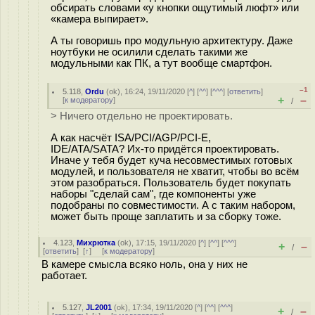
обсирать словами «у кнопки ощутимый люфт» или
«камера выпирает».
А ты говоришь про модульную архитектуру. Даже
ноутбуки не осилили сделать такими же
модульными как ПК, а тут вообще смартфон.
–1
5.118
,
Ordu
(
ok
), 16:24, 19/11/2020 [
^
] [
^^
] [
^^^
] [
ответить
]
+
–
[
к модератору
]
/
> Ничего отдельно не проектировать.
А как насчёт ISA/PCI/AGP/PCI-E,
IDE/ATA/SATA? Их-то придётся проектировать.
Иначе у тебя будет куча несовместимых готовых
модулей, и пользователя не хватит, чтобы во всём
этом разобраться. Пользователь будет покупать
наборы "сделай сам", где компоненты уже
подобраны по совместимости. А с таким набором,
может быть проще заплатить и за сборку тоже.
4.123
,
Михрютка
(
ok
), 17:15, 19/11/2020 [
^
] [
^^
] [
^^^
]
+
–
/
[
ответить
]
[
↑
] [
к модератору
]
В камере смысла всяко ноль, она у них не
работает.
5.127
,
JL2001
(
ok
), 17:34, 19/11/2020 [
^
] [
^^
] [
^^^
]
+
–
/