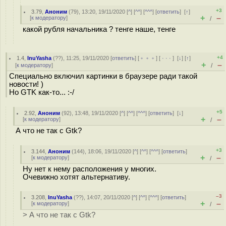
+3
3.79
,
Аноним
(
79
), 13:20, 19/11/2020 [
^
] [
^^
] [
^^^
] [
ответить
]
[
↑
]
+
–
[
к модератору
]
/
какой рубля начальника ? тенге наше, тенге
+4
1.4
,
InuYasha
(
??
), 11:25, 19/11/2020 [
ответить
] [
﹢﹢﹢
] [
· · ·
]
[
↓
] [
↑
]
+
–
[
к модератору
]
/
Специально включил картинки в браузере ради такой
новости! )
Но GTK как-то... :-/
+5
2.92
,
Аноним
(
92
), 13:48, 19/11/2020 [
^
] [
^^
] [
^^^
] [
ответить
]
[
↓
]
+
–
[
к модератору
]
/
А что не так с Gtk?
+3
3.144
,
Аноним
(
144
), 18:06, 19/11/2020 [
^
] [
^^
] [
^^^
] [
ответить
]
+
–
[
к модератору
]
/
Ну нет к нему расположения у многих.
Очевижно хотят альтернативу.
–3
3.208
,
InuYasha
(
??
), 14:07, 20/11/2020 [
^
] [
^^
] [
^^^
] [
ответить
]
+
–
[
к модератору
]
/
> А что не так с Gtk?