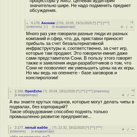
процессоры у AMD. Целевая аудитория
значительно шире. Не надо подменять предмет
обсуждения.
+1
6.170
,
Аноним
(
170
), 20:05, 19/11/2020 [
^
] [
^^
] [
^^^
]
+
–
[
ответить
]
[
↑
] [
к модератору
]
/
Много раз уже говорили разные люди из разных
компаний и сфер, что, да, приставки приносят
прибыль за счет безальтернативной
инфраструктуры и, соответственно, за счет игр,
которые там продают. Это говорили емнип даже
сами представители Сони. В пользу этого говорят
также и заявления инди-разработчиков о том, что
Сони не позволяют им уменьшить цены на их игры.
Но мы ведь на опеннете - базе заговоров и
конспирологии!
+2
2.169
,
OpenEcho
(
?
), 20:04, 19/11/2020 [
^
] [
^^
] [
^^^
] [
ответить
]
+
–
[
к модератору
]
/
А вы знаете крутых пацанов, которые могут делать чипы в
подвалах, без корпораций?
Такое оборудование способно поднять только
промышленно развитое предприятие...
2.177
,
лютый жабби__
(
?
), 21:32, 19/11/2020 [
^
] [
^^
] [
^^^
]
+
–
/
[
ответить
]
[
к модератору
]