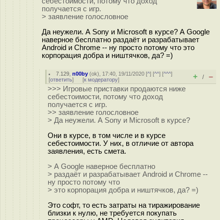
себестоимости, потому что доход
получается с игр.
> заявление голословное
Да неужели. А Sony и Microsoft в курсе? А Google
наверное бесплатно раздаёт и разрабатывает
Android и Chrome -- ну просто потому что это
корпорация добра и ништячков, да? =)
7.129
,
n00by
(
ok
), 17:40, 19/11/2020 [
^
] [
^^
] [
^^^
]
+
–
/
[
ответить
]
[
к модератору
]
>>> Игровые приставки продаются ниже
себестоимости, потому что доход
получается с игр.
>> заявление голословное
> Да неужели. А Sony и Microsoft в курсе?
Они в курсе, в том числе и в курсе
себестоимости. У них, в отличие от автора
заявления, есть смета.
> А Google наверное бесплатно
> раздаёт и разрабатывает Android и Chrome --
ну просто потому что
> это корпорация добра и ништячков, да? =)
Это софт, то есть затраты на тиражирование
близки к нулю, не требуется покупать