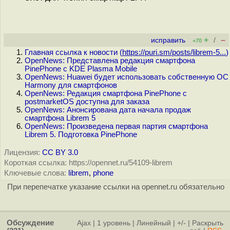
+
–
исправить
/
+70
Главная ссылка к новости (
https://puri.sm/posts/librem-5...
)
OpenNews: Представлена редакция смартфона
PinePhone с KDE Plasma Mobile
OpenNews: Huawei будет использовать собственную ОС
Harmony для смартфонов
OpenNews: Редакция смартфона PinePhone с
postmarketOS доступна для заказа
OpenNews: Анонсирована дата начала продаж
смартфона Librem 5
OpenNews: Произведена первая партия смартфона
Librem 5. Подготовка PinePhone
Лицензия:
CC BY 3.0
Короткая ссылка: https://opennet.ru/54109-librem
Ключевые слова:
librem
,
phone
При перепечатке указание ссылки на opennet.ru обязательно
Обсуждение
Ajax
|
1 уровень
|
Линейный
|
+/-
|
Раскрыть