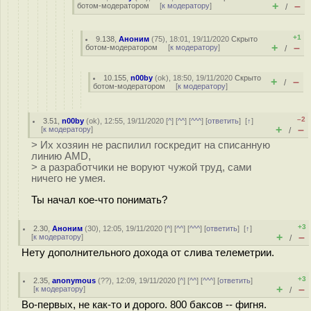
+
–
ботом-модератором
[
к модератору
]
/
+1
9.138
,
Аноним
(
75
), 18:01, 19/11/2020
Скрыто
+
–
ботом-модератором
[
к модератору
]
/
10.155
,
n00by
(
ok
), 18:50, 19/11/2020
Скрыто
+
–
/
ботом-модератором
[
к модератору
]
–2
3.51
,
n00by
(
ok
), 12:55, 19/11/2020 [
^
] [
^^
] [
^^^
] [
ответить
]
[
↑
]
+
–
[
к модератору
]
/
> Их хозяин не распилил госкредит на списанную
линию AMD,
> а разработчики не воруют чужой труд, сами
ничего не умея.
Ты начал кое-что понимать?
+3
2.30
,
Аноним
(
30
), 12:05, 19/11/2020 [
^
] [
^^
] [
^^^
] [
ответить
]
[
↑
]
+
–
[
к модератору
]
/
Нету дополнительного дохода от слива телеметрии.
+3
2.35
,
anonymous
(
??
), 12:09, 19/11/2020 [
^
] [
^^
] [
^^^
] [
ответить
]
+
–
[
к модератору
]
/
Во-первых, не как-то и дорого. 800 баксов -- фигня.