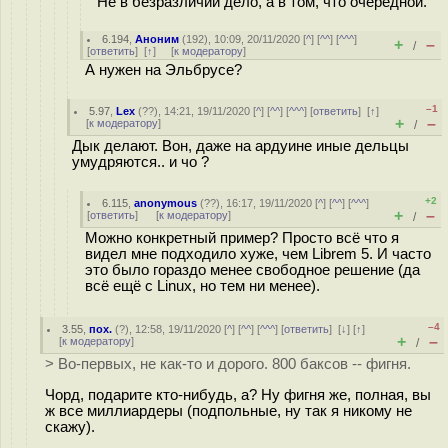
Не в безразличии дело, а в том, что очередной.
6.194
,
Аноним
(
192
), 10:09, 20/11/2020 [
^
] [
^^
] [
^^^
]
+
–
/
[
ответить
]
[
↑
] [
к модератору
]
А нужен на Эльбрусе?
–1
5.97
,
Lex
(
??
), 14:21, 19/11/2020 [
^
] [
^^
] [
^^^
] [
ответить
]
[
↑
]
+
–
[
к модератору
]
/
Дык делают. Вон, даже на ардуине иные дельцы
умудряются.. и чо ?
+2
6.115
,
anonymous
(
??
), 16:17, 19/11/2020 [
^
] [
^^
] [
^^^
]
+
–
[
ответить
]
[
к модератору
]
/
Можно конкретный пример? Просто всё что я
видел мне подходило хуже, чем Librem 5. И часто
это было гораздо менее свободное решение (да
всё ещё с Linux, но тем ни менее).
–4
3.55
,
пох.
(
?
), 12:58, 19/11/2020 [
^
] [
^^
] [
^^^
] [
ответить
]
[
↓
] [
↑
]
+
–
[
к модератору
]
/
> Во-первых, не как-то и дорого. 800 баксов -- фигня.
Чорд, подарите кто-нибудь, а? Ну фигня же, полная, вы
ж все миллиардеры (подпольные, ну так я никому не
скажу).