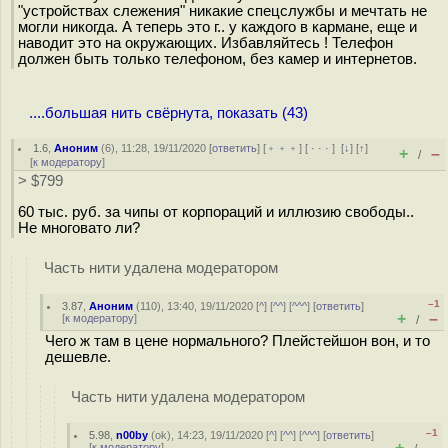
"устройствах слежения" никакие спецслужбы и мечтать не
могли никогда. А теперь это г.. у каждого в кармане, еще и
наводит это на окружающих. Избавляйтесь ! Телефон
должен быть только телефоном, без камер и интернетов.
....большая нить свёрнута, показать (43)
1.6
,
Аноним
(
6
), 11:28, 19/11/2020 [
ответить
] [
﹢﹢﹢
] [
· · ·
]
[
↓
] [
↑
]
+
–
/
[
к модератору
]
> $799
60 тыс. руб. за чипы от корпораций и иллюзию свободы..
Не многовато ли?
Часть нити удалена модератором
–1
3.87
,
Аноним
(
110
), 13:40, 19/11/2020 [
^
] [
^^
] [
^^^
] [
ответить
]
+
–
[
к модератору
]
/
Чего ж там в цене нормального? Плейстейшон вон, и то
дешевле.
Часть нити удалена модератором
–1
5.98
,
n00by
(
ok
), 14:23, 19/11/2020 [
^
] [
^^
] [
^^^
] [
ответить
]
+
–
[
к модератору
]