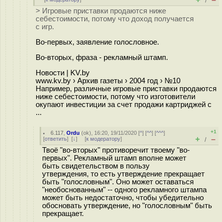
/
> Игровые приставки продаются ниже
себестоимости, потому что доход получается
с игр.
Во-первых, заявление голословное.
Во-вторых, фраза - рекламный штамп.
Новости | KV.by
www.kv.by › Архив газеты › 2004 год › №10
Например, различные игровые приставки продаются
ниже себестоимости, потому что изготовители
окупают инвестиции за счет продажи картриджей с
...
+1
6.117
,
Ordu
(
ok
), 16:20, 19/11/2020 [
^
] [
^^
] [
^^^
]
+
–
[
ответить
]
[
↓
] [
к модератору
]
/
Твоё "во-вторых" противоречит твоему "во-
первых". Рекламный штамп вполне может
быть свидетельством в пользу
утверждения, то есть утверждение прекращает
быть "голословным". Оно может оставаться
"необоснованным" -- одного рекламного штампа
может быть недостаточно, чтобы убедительно
обосновать утверждение, но "голословным" быть
прекращает.