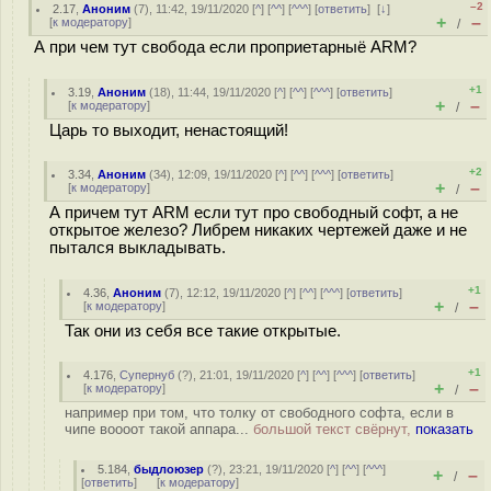
–2
2.17
,
Аноним
(
7
), 11:42, 19/11/2020 [
^
] [
^^
] [
^^^
] [
ответить
]
[
↓
]
+
–
[
к модератору
]
/
А при чем тут свобода если проприетарныё ARM?
+1
3.19
,
Аноним
(
18
), 11:44, 19/11/2020 [
^
] [
^^
] [
^^^
] [
ответить
]
+
–
[
к модератору
]
/
Царь то выходит, ненастоящий!
+2
3.34
,
Аноним
(
34
), 12:09, 19/11/2020 [
^
] [
^^
] [
^^^
] [
ответить
]
+
–
[
к модератору
]
/
А причем тут ARM если тут про свободный софт, а не
открытое железо? Либрем никаких чертежей даже и не
пытался выкладывать.
+1
4.36
,
Аноним
(
7
), 12:12, 19/11/2020 [
^
] [
^^
] [
^^^
] [
ответить
]
+
–
[
к модератору
]
/
Так они из себя все такие открытые.
+1
4.176
,
Супернуб
(
?
), 21:01, 19/11/2020 [
^
] [
^^
] [
^^^
] [
ответить
]
+
–
[
к модератору
]
/
например при том, что толку от свободного софта, если в
чипе воооот такой аппара...
большой текст свёрнут,
показать
5.184
,
быдлоюзер
(
?
), 23:21, 19/11/2020 [
^
] [
^^
] [
^^^
]
+
–
/
[
ответить
]
[
к модератору
]