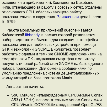
освещения и приближения). Компоненты Baseband-
чипа, отвечающего за работу в сотовых сетях, отделены
от основного CPU, обеспечивающего работу
пользовательского окружения.
Заявленная
цена Librem
5 - $799.
Работа мобильных приложений обеспечивается
библиотекой
libhandy
, в рамках которой развивается
набор виджетов и объектов для создания интерфейса
пользователя для мобильных устройств при помощи
GTK и технологий GNOME. Библиотека позволяет
работать с одними и теми же GNOME-приложениями на
смартфонах и ПК - подключив смартфон к монитору
получить типовой рабочий стол GNOME на базе единого
набора приложений. Для обмена сообщениями по
умолчанию предложена система децентрализованных
коммуникаций на базе протокола Matrix.
Аппаратная начинка:
SoC i.MX8M c четырёхядерным CPU ARM64 Cortex
A53 (1.5GHz), вспомогательным чипом Cortex M4 и
GPU Vivante GC7000Lite c поддержкой OpenGL/ES