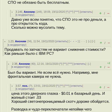
СПО не обязано быть бесплатным.
3.146
,
Аноним
(
144
), 18:09, 19/11/2020 [
^
] [
^^
] [
^^^
] [
ответить
]
+
–
/
[
к модератору
]
Давно уже всем понятно, что СПО это не про деньги, а
про открытость кода.
Сколько можно мусолить тему.
1.23
,
Аноним
(
34
), 11:54, 19/11/2020 [
ответить
] [
﹢﹢﹢
] [
· · ·
]
[
↓
] [
↑
]
+
–
/
[
к модератору
]
Продавать по запчастям не вариант снижения стоимости?
Как раньше было с IBM PC?
+2
2.38
,
Аноним
(
40
), 12:16, 19/11/2020 [
^
] [
^^
] [
^^^
] [
ответить
]
[
↓
]
+
–
[
к модератору
]
/
Был бы вариант. Не всем всё нужно. Например, мне
фронтальная камера не нужна.
3.57
,
пох.
(
?
), 13:01, 19/11/2020 [
^
] [
^^
] [
^^^
] [
ответить
]
+
–
/
[
к модератору
]
цена этого дверного глазка - $0.01 в базарный день. И
жопный стоит .03
Хороший светонепроницаемый скотч дороже обойдется.
Разводка и чудо-переключатели непойми чего