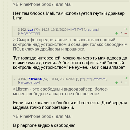
>В PinePhone блобы для Mali
Нет там блобов Mali, там используется гнутый драйвер
Lima
+1
3.102
,
Lex
(
??
), 14:27, 19/11/2020 [
^
] [
^^
] [
^^^
] [
ответить
]
+
–
[
к модератору
]
/
> Смартфон предоставляет пользователю полный
контроль над устройством и оснащён только свободным
ПО, включая драйверы и прошивки.
Тут гораздо интересней, можно ли менять мак-адреса да
всякие имэи да имси.. А без этого нафиг такой "полный
контроль над устройством" не нужен, как и сам аппарат
+2
3.196
,
PHPoenX
(
ok
), 10:14, 20/11/2020 [
^
] [
^^
] [
^^^
] [
ответить
]
+
–
[
к модератору
]
/
>Librem - это свободный видеодрайвер, более-
менее свободное аппаратное обеспечение
Если вы не знали, то блобы и в librem есть. Драйвер для
модема точно проприетарный.
>В PinePhone блобы для Mali
В pinephone видюха свободная