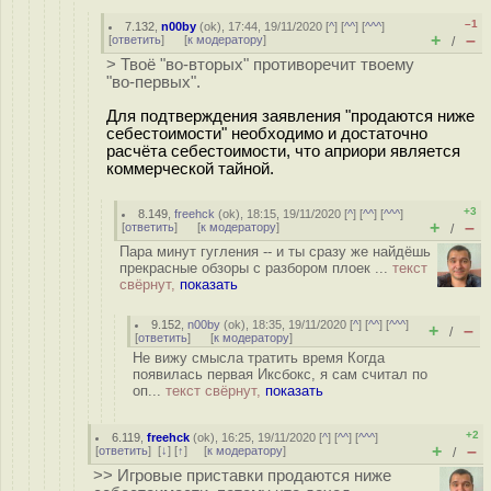
–1
7.132
,
n00by
(
ok
), 17:44, 19/11/2020 [
^
] [
^^
] [
^^^
]
+
–
[
ответить
]
[
к модератору
]
/
> Твоё "во-вторых" противоречит твоему
"во-первых".
Для подтверждения заявления "продаются ниже
себестоимости" необходимо и достаточно
расчёта себестоимости, что априори является
коммерческой тайной.
+3
8.149
,
freehck
(
ok
), 18:15, 19/11/2020 [
^
] [
^^
] [
^^^
]
+
–
[
ответить
]
[
к модератору
]
/
Пара минут гугления -- и ты сразу же найдёшь
прекрасные обзоры с разбором плоек ...
текст
свёрнут,
показать
9.152
,
n00by
(
ok
), 18:35, 19/11/2020 [
^
] [
^^
] [
^^^
]
+
–
/
[
ответить
]
[
к модератору
]
Не вижу смысла тратить время Когда
появилась первая Иксбокс, я сам считал по
оп...
текст свёрнут,
показать
+2
6.119
,
freehck
(
ok
), 16:25, 19/11/2020 [
^
] [
^^
] [
^^^
]
+
–
[
ответить
]
[
↓
] [
↑
] [
к модератору
]
/
>> Игровые приставки продаются ниже