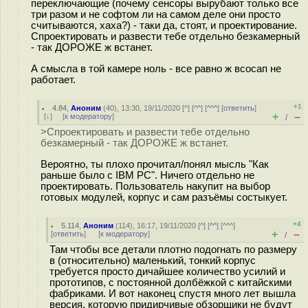
переключающие (почему сенсоры вырубают только все
три разом и не софтом ли на самом деле они просто
считываются, хаха?) - таки да, стоят, и проектирование.
Спроектировать и развести тебе отдельно безкамерный
- так ДОРОЖЕ ж встанет.
А смысла в той камере ноль - все равно ж всосап не
работает.
+1
4.84
,
Аноним
(
40
), 13:30, 19/11/2020 [
^
] [
^^
] [
^^^
] [
ответить
]
+
–
[
↓
] [
к модератору
]
/
>Спроектировать и развести тебе отдельно
безкамерный - так ДОРОЖЕ ж встанет.
Вероятно, ты плохо прочитал/понял мысль "Как
раньше было с IBM PC". Ничего отдельно не
проектировать. Пользователь накупит на выбор
готовых модулей, корпус и сам разъёмы состыкует.
+4
5.114
,
Аноним
(
114
), 16:17, 19/11/2020 [
^
] [
^^
] [
^^^
]
+
–
[
ответить
]
[
к модератору
]
/
Там чтобы все детали плотно подогнать по размеру
в (относительно) маленький, тонкий корпус
требуется просто дичайшее количество усилий и
прототипов, с постоянной долбёжкой с китайскими
фабриками. И вот наконец спустя много лет вышла
версия, которую придирчивые обзорщики не будут