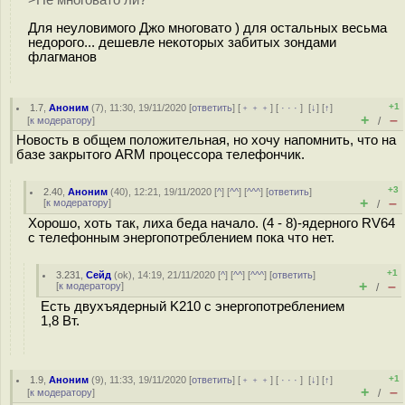
>Не многовато ли?
Для неуловимого Джо многовато ) для остальных весьма
недорого... дешевле некоторых забитых зондами
флагманов
+1
1.7
,
Аноним
(
7
), 11:30, 19/11/2020 [
ответить
] [
﹢﹢﹢
] [
· · ·
]
[
↓
] [
↑
]
+
–
[
к модератору
]
/
Новость в общем положительная, но хочу напомнить, что на
базе закрытого ARM процессора телефончик.
+3
2.40
,
Аноним
(
40
), 12:21, 19/11/2020 [
^
] [
^^
] [
^^^
] [
ответить
]
+
–
[
к модератору
]
/
Хорошо, хоть так, лиха беда начало. (4 - 8)-ядерного RV64
с телефонным энергопотреблением пока что нет.
+1
3.231
,
Сейд
(
ok
), 14:19, 21/11/2020 [
^
] [
^^
] [
^^^
] [
ответить
]
+
–
[
к модератору
]
/
Есть двухъядерный K210 с энергопотреблением
1,8 Вт.
+1
1.9
,
Аноним
(
9
), 11:33, 19/11/2020 [
ответить
] [
﹢﹢﹢
] [
· · ·
]
[
↓
] [
↑
]
+
–
[
к модератору
]
/