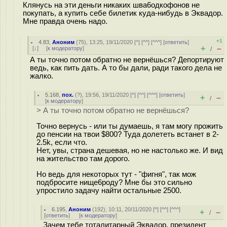
Клянусь на эти деньги никаких шва6одкофонов не
покупать, а купить себе билетик куда-нибудь в Эквадор.
Мне правда очень надо.
+1
4.83
,
Аноним
(
75
), 13:25, 19/11/2020 [
^
] [
^^
] [
^^^
] [
ответить
]
+
–
[
↓
] [
к модератору
]
/
А ты точно потом обратно не вернёшься? Депортируют
ведь, как пить дать. А то бы дали, ради такого дела не
жалко.
5.168
,
пох.
(
?
), 19:56, 19/11/2020 [
^
] [
^^
] [
^^^
] [
ответить
]
+
–
/
[
к модератору
]
> А ты точно потом обратно не вернёшься?
Точно вернусь - или ты думаешь, я там могу прожить
до пенсии на твои $800? Туда долететь встанет в 2-
2.5k, если что.
Нет, увы, страна дешевая, но не настолько же. И вид
на жительство там дорого.
Но ведь для некоторых тут - "фигня", так мож
подбросите нище6роду? Мне бы это сильно
упростило задачу найти остальные 2500.
6.195
,
Аноним
(
192
), 10:11, 20/11/2020 [
^
] [
^^
] [
^^^
]
+
–
/
[
ответить
]
[
к модератору
]
Зачем тебе тоталитарный Эквадор, президент