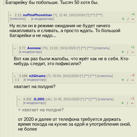
Батарейку бы побольше. Тысяч 50 хотя бы.
+6
2.13
,
noPinePhoneUser
(
?
), 11:40, 19/11/2020 [
^
] [
^^
] [
^^^
]
+
–
[
ответить
]
[
к модератору
]
/
Ну если он в режиме ожидания не будет ничего
накапливать и сливать, а просто ждать. То большой
батарейки и не надо...
+2
3.77
,
Аноним
(
75
), 13:20, 19/11/2020 [
^
] [
^^
] [
^^^
] [
ответить
]
+
–
[
к модератору
]
/
Вот как раз были жалобы, что жрёт как не в себя. Кто-
нибудь следит, это пофиксили?
–2
3.188
,
n242name
(
?
), 03:54, 20/11/2020 [
^
] [
^^
] [
^^^
] [
ответить
]
+
–
[
↓
] [
к модератору
]
/
хватает на полдня?
–1
4.202
,
JL2001
(
ok
), 11:45, 20/11/2020 [
^
] [
^^
] [
^^^
] [
ответить
]
+
–
[
к модератору
]
/
> хватает на полдня?
от 2020 и далее от телефона требуется держать
время похода на кухню за едой и употребления оной,
не более