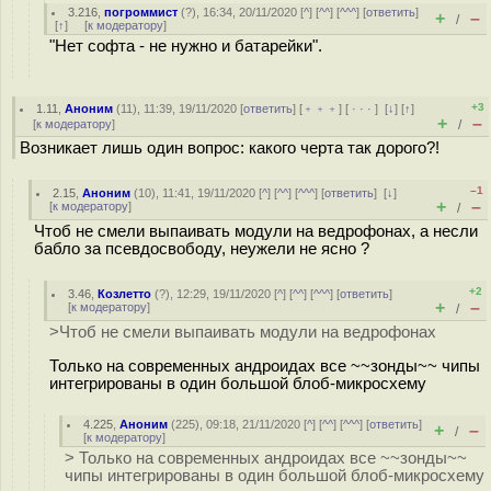
3.216
,
погроммист
(
?
), 16:34, 20/11/2020 [
^
] [
^^
] [
^^^
] [
ответить
]
+
–
/
[
↑
] [
к модератору
]
"Нет софта - не нужно и батарейки".
+3
1.11
,
Аноним
(
11
), 11:39, 19/11/2020 [
ответить
] [
﹢﹢﹢
] [
· · ·
]
[
↓
] [
↑
]
+
–
[
к модератору
]
/
Возникает лишь один вопрос: какого черта так дорого?!
–1
2.15
,
Аноним
(
10
), 11:41, 19/11/2020 [
^
] [
^^
] [
^^^
] [
ответить
]
[
↓
]
+
–
[
к модератору
]
/
Чтоб не смели выпаивать модули на ведрофонах, а несли
бабло за псевдосвободу, неужели не ясно ?
+2
3.46
,
Козлетто
(
?
), 12:29, 19/11/2020 [
^
] [
^^
] [
^^^
] [
ответить
]
+
–
[
к модератору
]
/
>Чтоб не смели выпаивать модули на ведрофонах
Только на современных андроидах все ~~зонды~~ чипы
интегрированы в один большой блоб-микросхему
4.225
,
Аноним
(
225
), 09:18, 21/11/2020 [
^
] [
^^
] [
^^^
] [
ответить
]
+
–
/
[
к модератору
]
> Только на современных андроидах все ~~зонды~~
чипы интегрированы в один большой блоб-микросхему