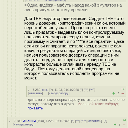
>Одна надёжа - мабуть народ какой эмулятор на
линь придумает к тому времени.
Для TEE эмулятор невозможен. Сердце TEE - это
корень доверия, криптографический ключ, который
нерентабельно узнать. Процессор - это всего-
лишь придаток - выдавать ключ контролируемому
пользователем процессору нельзя, изменит
программу и считает, и по ****е все гарантии. Даже
если ключ аппаратно неизвлекаем, важен не сам
ключ, а результаты операций с ним, но опять же,
нельзя пользователю доверять операции с ним
делать - подделает пруфы для копирастов и
копирасты больше оплачивать аренду TEE не
будут. Поэтому делают свой процессор, на
котором пользователь исполнять программы не
может.
+2
7.230
,
пох.
(
?
), 11:23, 21/11/2020 [
^
] [
^^
] [
^^^
]
+
–
[
ответить
]
[
к модератору
]
/
для этого надо сперва нароту встать с колен - а оне не
можут, потому что в друго...
большой текст свёрнут,
показать
+4
2.100
,
Аноним
(
100
), 14:25, 19/11/2020 [
^
] [
^^
] [
^^^
] [
ответить
]
[
↑
]
+
–
[
к модератору
]
/