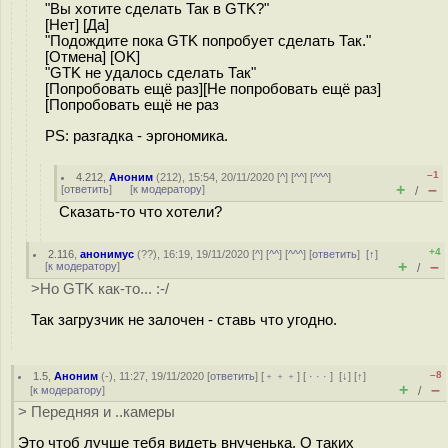
"Вы хотите сделать Так в GTK?"
[Нет] [Да]
"Подождите пока GTK попробует сделать Так."
[Отмена] [OK]
"GTK не удалось сделать Так"
[Попробовать ещё раз][Не попробовать ещё раз]
[Попробовать ещё не раз
PS: разгадка - эргономика.
–1
4.212
,
Аноним
(
212
), 15:54, 20/11/2020 [
^
] [
^^
] [
^^^
]
+
–
[
ответить
]
[
к модератору
]
/
Сказать-то что хотели?
+4
2.116
,
анонимус
(
??
), 16:19, 19/11/2020 [
^
] [
^^
] [
^^^
] [
ответить
]
[
↑
]
+
–
[
к модератору
]
/
>Но GTK как-то... :-/
Так загрузчик не залочен - ставь что угодно.
–8
1.5
,
Аноним
(
-
), 11:27, 19/11/2020 [
ответить
] [
﹢﹢﹢
] [
· · ·
]
[
↓
] [
↑
]
+
–
[
к модератору
]
/
> Передняя и ..камеры
Это чтоб лучше тебя видеть внученька. О таких