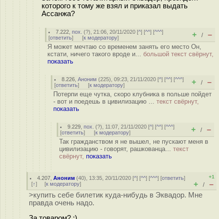
которого к тому же взял и приказал выдать
Ассанжа?
7.222
,
пох.
(
?
), 21:06, 20/11/2020 [
^
] [
^^
] [
^^^
]
+
–
/
[
ответить
]
[
к модератору
]
Я может мечтаю со временем занять его место Он,
кстати, ничего такого вроде и...
большой текст свёрнут,
показать
8.226
,
Аноним
(
225
), 09:23, 21/11/2020 [
^
] [
^^
] [
^^^
]
+
–
/
[
ответить
]
[
к модератору
]
Потерпи еще чутка, скоро клубника в польше пойдет
- вот и поедешь в цивилизацию ...
текст свёрнут,
показать
9.229
,
пох.
(
?
), 11:07, 21/11/2020 [
^
] [
^^
] [
^^^
]
+
–
/
[
ответить
]
[
к модератору
]
Так гражданством я не вышел, не пускают меня в
цивилизацию - говорят, рашкованца...
текст
свёрнут,
показать
+1
4.207
,
Аноним
(
40
), 13:35, 20/11/2020 [
^
] [
^^
] [
^^^
] [
ответить
]
+
–
[
↑
] [
к модератору
]
/
>купить себе билетик куда-нибудь в Эквадор. Мне
правда очень надо.
За товаром? ;)