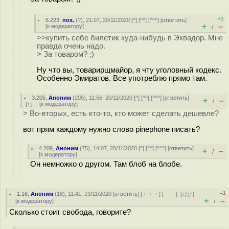
+1
5.223
,
пох.
(
?
), 21:07, 20/11/2020 [
^
] [
^^
] [
^^^
] [
ответить
]
+
–
[
к модератору
]
/
>>купить себе билетик куда-нибудь в Эквадор. Мне
правда очень надо.
> За товаром? ;)
Ну что вы, товарирщмайор, я чту уголовный кодекс.
Особенно Эмиратов. Все употреблю прямо там.
3.205
,
Аноним
(
205
), 11:56, 20/11/2020 [
^
] [
^^
] [
^^^
] [
ответить
]
+
–
/
[
↑
] [
к модератору
]
> Во-вторых, есть кто-то, кто может сделать дешевле?
вот прям каждому нужно слово pinephone писать?
4.209
,
Аноним
(
75
), 14:07, 20/11/2020 [
^
] [
^^
] [
^^^
] [
ответить
]
+
–
/
[
к модератору
]
Он немножко о другом. Там блоб на блобе.
–1
1.16
,
Аноним
(
18
), 11:41, 19/11/2020 [
ответить
] [
﹢﹢﹢
] [
· · ·
]
[
↓
] [
↑
]
+
–
[
к модератору
]
/
Сколько стоит свобода, говорите?