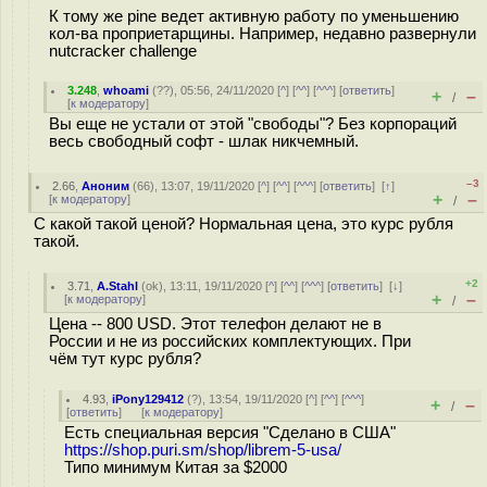
К тому же pine ведет активную работу по уменьшению
кол-ва проприетарщины. Например, недавно развернули
nutcracker challenge
3.248
,
whoami
(
??
), 05:56, 24/11/2020 [
^
] [
^^
] [
^^^
] [
ответить
]
+
–
/
[
к модератору
]
Вы еще не устали от этой "свободы"? Без корпораций
весь свободный софт - шлак никчемный.
–3
2.66
,
Аноним
(
66
), 13:07, 19/11/2020 [
^
] [
^^
] [
^^^
] [
ответить
]
[
↑
]
+
–
[
к модератору
]
/
С какой такой ценой? Нормальная цена, это курс рубля
такой.
+2
3.71
,
A.Stahl
(
ok
), 13:11, 19/11/2020 [
^
] [
^^
] [
^^^
] [
ответить
]
[
↓
]
+
–
[
к модератору
]
/
Цена -- 800 USD. Этот телефон делают не в
России и не из российских комплектующих. При
чём тут курс рубля?
4.93
,
iPony129412
(
?
), 13:54, 19/11/2020 [
^
] [
^^
] [
^^^
]
+
–
/
[
ответить
]
[
к модератору
]
Есть специальная версия "Сделано в США"
https://shop.puri.sm/shop/librem-5-usa/
Типо минимум Китая за $2000